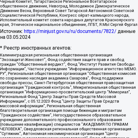
Черный Комитет, Татарстанское Региональное Всетатарское
общественное движение, Невоград, Молодежное Демократическое
Движение Весна, Верховный Совет Татарской Автономной Советской
Социалистической Республики, Конгресс ойрат-калмыцкого народа,
Исполнительный комитет совета народных депутатов Красноярского
края, Этническое национальное объединение, ЛГБТ, Я.МЫ Сергей Фургал
Источник:
https://minjust.gov.ru/ru/documents/7822/
данные
на
03.05.2024
* Реестр иностранных агентов:
Калининградская региональная общественная организация "Экозащита!-Женсовет", Фонд содействия защите прав и свобод граждан "Общественный вердикт", Фонд "Институт Развития Свободы Информации", Частное учреждение "Информационное агентство МЕМО. РУ", Региональная общественная организация "Общественная комиссия по сохранению наследия академика Сахарова", Фонд поддержки свободы прессы, Санкт-Петербургская общественная правозащитная организация "Гражданский контроль", Межрегиональная общественная организация "Информационно-просветительский центр "Мемориал", Региональный Фонд "Центр Защиты Прав Средств Массовой Информации", с 05.12.2023 Фонд "Центр Защиты Прав Средств массовой информации", Региональная общественная благотворительная организация помощи беженцам и мигрантам "Гражданское содействие", Негосударственное образовательное учреждение дополнительного профессионального образования (повышение квалификации) специалистов "АКАДЕМИЯ ПО ПРАВАМ ЧЕЛОВЕКА", Свердловская региональная общественная организация "Сутяжник", Автономная некоммерческая организация "Центр независимых социологических исследований", Союз общественных объединений "Российский исследовательский центр по правам человека", Региональное общественное учреждение научно-информационный центр "МЕМОРИАЛ", Некоммерческая организация "Фонд защиты гласности", Автономная некоммерческая организация "Институт прав человека", Городская общественная организация "Екатеринбургское общество "МЕМОРИАЛ", Городская общественная организация "Рязанское историко-просветительское и правозащитное общество "Мемориал" (Рязанский Мемориал), Челябинский региональный орган общественной самодеятельности – женское общественное объединение "Женщины Евразии", Челябинский региональный орган общественной самодеятельности "Уральская правозащитная группа", Фонд содействия защите здоровья и социальной справедливости имени Андрея Рылькова, Автономная Некоммерческая Организация "Аналитический Центр Юрия Левады", Автономная некоммерческая организация социальной поддержки населения "Проект Апрель", Региональная общественная организация помощи женщинам и детям, находящимся в кризисной ситуации "Информационно-методический центр "Анна", Фонд содействия развитию массовых коммуникаций и правовому просвещению "Так-так-Так", Фонд содействия устойчивому развитию "Серебряная тайга", Свердловский региональный общественный фонд социальных проектов "Новое время", "Idel.Реалии", Кавказ.Реалии, Крым.Реалии, Телеканал Настоящее Время, Татаро-башкирская служба Радио Свобода (Azatliq Radiosi), Радио Свободная Европа/Радио Свобода (PCE/PC), "Сибирь.Реалии", "Фактограф", Благотворительный фонд помощи осужденным и их семьям, Автономная некоммерческая организация "Институт глобализации и социальных движений", Фонд "В защиту прав заключенных", Частное учреждение "Центр поддержки и содействия развитию средств массовой информации", Пензенский региональный общественный благотворительный фонд "Гражданский союз", "Север.Реалии", Некоммерческая организация Фонд "Правовая инициатива", Общество с ограниченной ответственностью "Радио Свободная Европа/Радио Свобода", Чешское информационное агентство "MEDIUM-ORIENT", Красноярская региональная общественная организация "Мы против СПИДа", Камалягин Денис Николаевич, Маркелов Сергей Евгеньевич, Пономарев Лев Александрович, Савицкая Людмила Алексеевна, Автономная некоммерческая организация "Центр по работе с проблемой насилия "НАСИЛИЮ.НЕТ", Межрегиональный профессиональный союз работников здравоохранения "Альянс врачей", Юридическое лицо, зарегистрированное в Латвийской Республике, SIA "Medusa Project" (регистрационный номер 40103797863, дата регистрации 10.06.2014), Некоммерческая организация "Фонд по борьбе с коррупцией", Автономная некоммерческая организация "Институт права и публичной политики", Баданин Роман Сергеевич, Гликин Максим Александрович, Железнова Мария Михайловна, Лукьянова Юлия Сергеевна, Маетная Елизавета Витальевна, Маняхин Петр Борисович, Чуракова Ольга Владимировна, Ярош Юлия Петровна, Юридическое лицо "The Insider SIA", зарегистрированное в Риге, Латвийская Республика (дата регистрации 26.06.2015), являющееся администратором доменного имени интернет-издания "The Insider SIA", https://theins.ru, Постернак Алексей Евгеньевич, Рубин Михаил Аркадьевич, Анин Роман Александрович, Юридическое лицо Istories fonds, зарегистрированное в Латвийской Республике (регистрационный номер 50008295751, дата регистрации 24.02.2020), Великовский Дмитрий Александрович, Долинина Ирина Николаевна, Мароховская Алеся Алексеевна, Шлейнов Роман Юрьевич, Шмагун Олеся Валентиновна, Общество с ограниченной ответственностью "Альтаир 2021", Общество с ограниченной ответственностью "Вега 2021", Общество с ограниченной ответственностью "Главный редактор 2021", Общество с ограниченной ответственностью "Ромашки монолит", Важенков Артем Валерьевич, Ивановская областная общественная организация "Центр гендерных исследований", Гурман Юрий Альбертович, Медиапроект "ОВД-Инфо", Егоров Владимир Владимирович, Жилинский Владимир Александрович, Общество с ограниченной ответственностью "ЗП", Иванова София Юрьевна, Карезина Инна Павловна, Кильтау Екатерина Викторовна, Петров Алексей Викторович, Пискунов Сергей Евгеньевич, Смирнов Сергей Сергеевич, Тихонов Михаил Сергеевич, Общество с ограниченной ответственностью "ЖУРНАЛИСТ-ИНОСТРАННЫЙ АГЕНТ", Арапова Галина Юрьевна, Вольтская Татьяна Анатольевна, Американская компания "Mason G.E.S. Anonymous Foundation" (США), являющаяся владельцем интернет-издания https://mnews.world/, Компания "Stichting Bellingcat", зарегистрированная в Нидерландах (дата регистрации 11.07.2018), Захаров Андрей Вячеславович, Клепиковская Екатерина Дмитриевна, Общество с ограниченной ответственностью "МЕМО", Перл Роман Александрович, Симонов Евгений Алексеевич, Соловьева Елена Анатольевна, Сотников Даниил Владимирович, Сурначева Елизавета Дмитриевна, Автономная некоммерческая организация по защите прав человека и информированию населения "Якутия – Наше Мнение", Общество с ограниченной ответственностью "Москоу диджитал медиа", с 26.01.2023 Общество с ограниченной ответственностью "Чайка Белые сады", Ветошкина Валерия Валерьевна, Заговора Максим Александрович, Межрегиональное общественное движение "Российская ЛГБТ - сеть", Оленичев Максим Владимирович, Павлов Иван Юрьевич, Скворцова Елена Сергеевна, Общество с ограниченной ответственностью "Как бы инагент", Кочетков Игорь Викторович, Общество с ограниченной ответственностью "Честные выборы", Еланчик Олег Александрович, Общество с ограниченной ответственностью "Нобелевский призыв", Гималова Регина Эмилевна, Григорьев Андрей Валерьевич, Григорьева Алина Александровна, Ассоциация по содействию защите прав призывников, альтернативнослужащих и военнослужащих "Правозащитная группа "Гражданин.Армия.Право", Хисамова Регина Фаритовна, Автономная некоммерческая организация по реализации социально-правовых программ "Лилит", Дальневосточное общественное движение "Маяк", Санкт-Петербургская ЛГБТ-инициативная группа "Выход", Инициативная группа ЛГБТ+ "Реверс", Алексеев Андрей Викторович, Бекбулатова Таисия Львовна, Беляев Иван Михайлович, Владыкина Елена Сергеевна, Гельман Марат Александрович, Никульшина Вероника Юрьевна, Толоконникова Надежда Андреевна, Шендерович Виктор Анатольевич, Общество с ограниченной ответственностью "Данное сообщение", Общество с ограниченной ответственностью Издательский дом "Новая глава", Айнбиндер Александра Александровна, Московский комьюнити-центр для ЛГБТ+инициатив, Благотворительный фонд развития филантропии, Deutsche Welle (Германия, Kurt-Schumacher-Strasse 3, 53113 Bonn), Борзунова Мария Михайловна, Воробьев Виктор Викторович, Голубева Анна Львовна, Константинова Алла Михайловна, Малкова Ирина Владимировна, Мурадов Мурад Абдулгалимович, Осетинская Елизавета Николаевна, Понасенков Евгений Николаевич, Ганапольский Матвей Юрьевич, Киселев Евгений Алексеевич, Борухович Ирина Григорьевна, Дремин Иван Тимофеевич, Дубровский Дмитрий Викторович, Красноярская региональная общественная организация поддержки и развития альтернативных образовательных технологий и межкультурных коммуникаций "ИНТЕРРА", Маяковская Екатерина Алексеевна, Фейгин Марк Захарович, Филимонов Андрей Викторович, Дзугкоева Регина Николаевна, Доброхотов Роман Александрович, Дудь Юрий Александрович, Елкин Сергей Владимирович, Кругликов Кирилл Игоревич, Сабунаева Мария Леонидовна, Семенов Алексей Владимирович, Шаинян Карен Багратович, Шульман Екатерина Михайловна, Асафьев Артур Валерьевич, Вахштайн Виктор Семенович, Венедиктов Алексей Алексеевич, Лушникова Екатерина Евгеньевна, Волков Леонид Михайлович, Невзоров Александр Глебович, Пархоменко Сергей Борисович, Сироткин Ярослав Николаевич, Кара-Мурза Владимир Владимирович, Баранова Наталья Владимировна, Гозман Леонид Яковлевич, Кагарлицкий Борис Юльевич, Климарев Михаил Валерьевич, Милов Владимир Станиславович, Автономная некоммерческая организация Краснодарский центр современного искусства "Типография", Моргенштерн Алишер Тагирович, Соболь Любовь Эдуардовна, Общество с ограниченной ответственностью "ЛИЗА НОРМ", Каспаров Гарри Кимович, Ходорковский Михаил Борисович, Общество с ограниченной ответственностью "Апрельские тезисы", Данилович Ирина Брониславовна, Кашин Олег Владимирович, Петров Николай Владимирович, Пивоваров Алексей Владимирович, Соколов Михаил Владимирович, Цветкова Юлия Владимировна, Чичваркин Евгений Александрович, Комитет против пыток/Команда против пыток, Общество с ограниченной ответственностью "Первый научный", Общество с ограниченной ответственностью "Вертолет и ко", Белоцерковская Вероника Борисовна, Кац Максим Евгеньевич, Лазарева Татьяна Юрьевна, Шаведдинов Руслан Табризович, Яшин Илья Валерьевич, Общество с ограниченной ответственностью "Иноагент ААВ", Алешковский Дмитрий Петрович, Альбац Евгения Марковна, Быков Дмитрий Львович, Галямина Юлия Евгеньевна, Лойко Сергей Леонидович, Мартынов Кирилл Константинович, Медведев Сергей Александрович, Крашенинников Федор Геннадиевич, Гордеева Катерина Вл