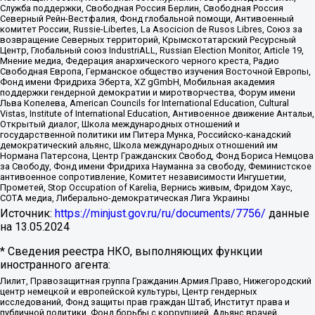
Служба поддержки, Свободная Россия Берлин, Свободная Россия
Северный Рейн-Вестфалия, Фонд глобальной помощи, Антивоенный
комитет России, Russie-Libertes, La Asocicion de Rusos Libres, Союз за
возвращение Северных территорий, Крымскотатарский Ресурсный
Центр, Глобальный союз IndustriALL, Russian Election Monitor, Article 19,
Мнение медиа, Федерация анархического черного креста, Радио
Свободная Европа, Германское общество изучения Восточной Европы,
Фонд имени Фридриха Эберта, XZ gGmbH, Мобильная академия
поддержки гендерной демократии и миротворчества, Форум имени
Льва Копелева, American Councils for International Education, Cultural
Vistas, Institute of International Education, Антивоенное движение Антальи,
Открытый диалог, Школа международных отношений и
государственной политики им Питера Мунка, Российско-канадский
демократический альянс, Школа международных отношений им
Нормана Патерсона, Центр Гражданских Свобод, Фонд Бориса Немцова
за Свободу, Фонд имени Фридриха Науманна за свободу, Феминистское
антивоенное сопротивление, Комитет независимости Ингушетии,
Прометей, Stop Occupation of Karelia, Вернись живым, Фридом Хаус,
СОТА медиа, Либерально-демократическая Лига Украины
Источник:
https://minjust.gov.ru/ru/documents/7756/
данные
на
13.05.2024
* Сведения реестра НКО, выполняющих функции
иностранного агента:
Лилит, Правозащитная группа Гражданин.Армия.Право, Нижегородский
центр немецкой и европейской культуры, Центр гендерных
исследований, Фонд защиты прав граждан Штаб, Институт права и
публичной политики, Фонд борьбы с коррупцией, Альянс врачей,