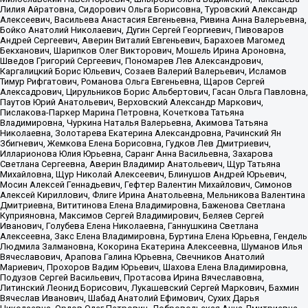
Лилия Айратовна, Сидорович Ольга Борисовна, Туровский Александр
Алексеевич, Васильева Анастасия Евгеньевна, Ривина Анна Валерьевна,
Бойко Анатолий Николаевич, Дугин Сергей Георгиевич, Пивоваров
Андрей Сергеевич, Аверин Виталий Евгеньевич, Барахоев Магомед
Бекханович, Шарипков Олег Викторович, Мошель Ирина Ароновна,
Шведов Григорий Сергеевич, Пономарев Лев Александрович,
Каргалицкий Борис Юльевич, Созаев Валерий Валерьевич, Исламов
Тимур Рифгатович, Романова Ольга Евгеньевна, Щаров Сергей
Алексадрович, Цирульников Борис Альбертович, Гасан Ольга Павловна,
Паутов Юрий Анатольевич, Верховский Александр Маркович,
Пислакова-Паркер Марина Петровна, Кочеткова Татьяна
Владимировна, Чуркина Наталья Валерьевна, Акимова Татьяна
Николаевна, Золотарева Екатерина Александровна, Рачинский Ян
Збигневич, Жемкова Елена Борисовна, Гудков Лев Дмитриевич,
Илларионова Юлия Юрьевна, Саранг Анна Васильевна, Захарова
Светлана Сергеевна, Аверин Владимир Анатольевич, Щур Татьяна
Михайловна, Щур Николай Алексеевич, Блинушов Андрей Юрьевич,
Мосин Алексей Геннадьевич, Гефтер Валентин Михайлович, Симонов
Алексей Кириллович, Флиге Ирина Анатольевна, Мельникова Валентина
Дмитриевна, Вититинова Елена Владимировна, Баженова Светлана
Куприяновна, Максимов Сергей Владимирович, Беляев Сергей
Иванович, Голубева Елена Николаевна, Ганнушкина Светлана
Алексеевна, Закс Елена Владимировна, Буртина Елена Юрьевна, Гендель
Людмила Залмановна, Кокорина Екатерина Алексеевна, Шуманов Илья
Вячеславович, Арапова Галина Юрьевна, Свечников Анатолий
Мариевич, Прохоров Вадим Юрьевич, Шахова Елена Владимировна,
Подузов Сергей Васильевич, Протасова Ирина Вячеславовна,
Литинский Леонид Борисович, Лукашевский Сергей Маркович, Бахмин
Вячеслав Иванович, Шабад Анатолий Ефимович, Сухих Дарья