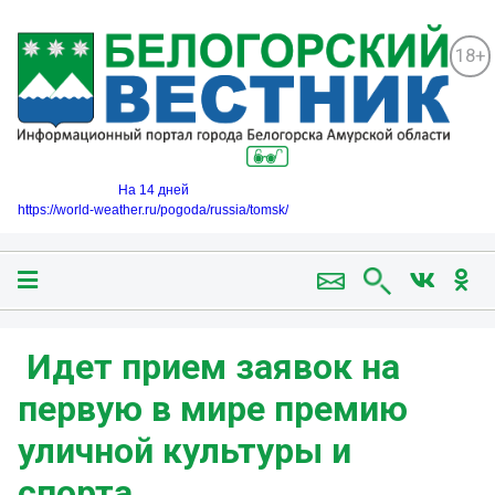
18+
На 14 дней
https://world-weather.ru/pogoda/russia/tomsk/
️ Идет прием заявок на
первую в мире премию
уличной культуры и
спорта.