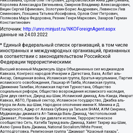
Николаевна, Орлов Олег Петрович, Добровольская Анна Дмитриевна,
Королева Александра Евгеньевна, Смирнов Владимир Александрович,
Вицин Сергей Ефимович, Золотухин Борис Андреевич, Левинсон Лев
Семенович, Локшина Татьяна Иосифовна, Орлов Олег Петрович,
Полякова Мара Федоровна, Резник Генри Маркович, Захаров Герман
Константинович
Источник:
http://unro.minjust.ru/NKOForeignAgent.aspx
данные на
24.03.2022
* Единый федеральный список организаций, в том числе
иностранных и международных организаций, признанных
в соответствии с законодательством Российской
Федерации террористическими:
Высший военный Маджлисуль Шура Объединенных сил моджахедов
Кавказа, Конгресс народов Ичкерии и Дагестана, База, Асбат аль-
Ансар, Священная война, Исламская группа, Братья-мусульмане, Партия
исламского освобождения, Лашкар-И-Тайба, Исламская группа,
Движение Талибан, Исламская партия Туркестана, Общество
социальных реформ, Общество возрождения исламского наследия,
Дом двух святых, Джунд аш-Шам, Исламский джихад, Аль-Каида, Имарат
Кавказ, АБТО, Правый сектор, Исламское государство, Джабха аль-
Нусра ли-Ахль аш-Шам, Народное ополчение имени К. Минина и Д.
Пожарского, Аджр от Аллаха Субхану уа Тагьаля SHAM, АУМ Синрике,
Муджахеды джамаата Ат-Тавхида Валь-Джихад, Чистопольский
Джамаат, Рохнамо ба суи давлати исломи, Террористическое
сообщество Сеть, Катиба Таухид валь-Джихад, Хайят Тахрир аш-Шам,
Ахлю Сунна Валь Джамаа, National Socialism/White Power,
Артподготовка, Религиозная группа “Джамаат “Красный пахарь”,