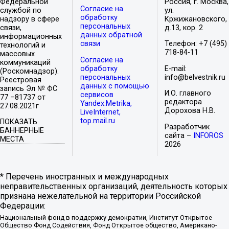
Федеральной
Россия, г. Москва,
Согласие на
службой по
ул.
обработку
надзору в сфере
Кржижановского,
персональных
связи,
д.13, кор. 2
данных обратной
информационных
связи
Телефон: +7 (495)
технологий и
718-84-11
массовых
Согласие на
коммуникаций
обработку
E-mail:
(Роскомнадзор).
персональных
info@belvestnik.ru
Реестровая
данных с помощью
запись Эл № ФС
И.О. главного
сервисов
77 –81737 от
редактора
Yandex.Metrika,
27.08.2021г
Дорохова Н.В.
LiveInternet,
top.mail.ru
ПОКАЗАТЬ
Разработчик
БАННЕРНЫЕ
сайта –
INFOROS
МЕСТА
2026
* Перечень иностранных и международных
неправительственных организаций, деятельность которых
признана нежелательной на территории Российской
Федерации:
Национальный фонд в поддержку демократии, Институт Открытое
Общество Фонд Содействия, Фонд Открытое общество, Американо-