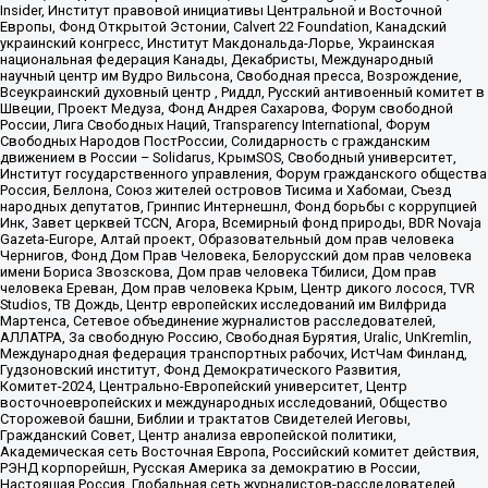
Insider, Институт правовой инициативы Центральной и Восточной
Европы, Фонд Открытой Эстонии, Calvert 22 Foundation, Канадский
украинский конгресс, Институт Макдональда-Лорье, Украинская
национальная федерация Канады, Декабристы, Международный
научный центр им Вудро Вильсона, Свободная пресса, Возрождение,
Всеукраинский духовный центр , Риддл, Русский антивоенный комитет в
Швеции, Проект Медуза, Фонд Андрея Сахарова, Форум свободной
России, Лига Свободных Наций, Transparеncy International, Форум
Свободных Народов ПостРоссии, Солидарность с гражданским
движением в России – Solidarus, КрымSOS, Свободный университет,
Институт государственного управления, Форум гражданского общества
Россия, Беллона, Союз жителей островов Тисима и Хабомаи, Съезд
народных депутатов, Гринпис Интернешнл, Фонд борьбы с коррупцией
Инк, Завет церквей TCCN, Агора, Всемирный фонд природы, BDR Novaja
Gazeta-Europe, Алтай проект, Образовательный дом прав человека
Чернигов, Фонд Дом Прав Человека, Белорусский дом прав человека
имени Бориса Звозскова, Дом прав человека Тбилиси, Дом прав
человека Ереван, Дом прав человека Крым, Центр дикого лосося, TVR
Studios, ТВ Дождь, Центр европейских исследований им Вилфрида
Мартенса, Сетевое объединение журналистов расследователей,
АЛЛАТРА, За свободную Россию, Свободная Бурятия, Uralic, UnKremlin,
Международная федерация транспортных рабочих, ИстЧам Финланд,
Гудзоновский институт, Фонд Демократического Развития,
Комитет-2024, Центрально-Европейский университет, Центр
восточноевропейских и международных исследований, Общество
Сторожевой башни, Библии и трактатов Свидетелей Иеговы,
Гражданский Совет, Центр анализа европейской политики,
Академическая сеть Восточная Европа, Российский комитет действия,
РЭНД корпорейшн, Русская Америка за демократию в России,
Настоящая Россия, Глобальная сеть журналистов-расследователей,