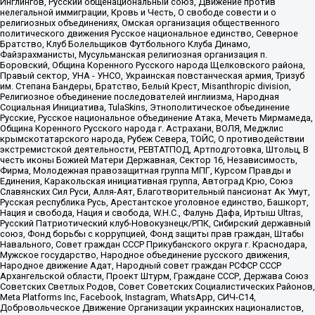
Инглингов, Русский общенациональный союз, Движение против
нелегальной иммиграции, Кровь и Честь, О свободе совести и о
религиозных объединениях, Омская организация общественного
политического движения Русское национальное единство, Северное
Братство, Клуб Болельщиков Футбольного Клуба Динамо,
Файзрахманисты, Мусульманская религиозная организация п.
Боровский, Община Коренного Русского народа Щелковского района,
Правый сектор, УНА - УНСО, Украинская повстанческая армия, Тризуб
им. Степана Бандеры, Братство, Белый Крест, Misanthropic division,
Религиозное объединение последователей инглиизма, Народная
Социальная Инициатива, TulaSkins, Этнополитическое объединение
Русские, Русское национальное объединение Атака, Мечеть Мирмамеда,
Община Коренного Русского народа г. Астрахани, ВОЛЯ, Меджлис
крымскотатарского народа, Рубеж Севера, ТОЙС, О противодействии
экстремистской деятельности, РЕВТАТПОД, Артподготовка, Штольц, В
честь иконы Божией Матери Державная, Сектор 16, Независимость,
Фирма, Молодежная правозащитная группа МПГ, Курсом Правды и
Единения, Каракольская инициативная группа, Автоград Крю, Союз
Славянских Сил Руси, Алля-Аят, Благотворительный пансионат Ак Умут,
Русская республика Русь, Арестантское уголовное единство, Башкорт,
Нация и свобода, Нация и свобода, W.H.С., Фалунь Дафа, Иртыш Ultras,
Русский Патриотический клуб-Новокузнецк/РПК, Сибирский державный
союз, Фонд борьбы с коррупцией, Фонд защиты прав граждан, Штабы
Навального, Совет граждан СССР Прикубанского округа г. Краснодара,
Мужское государство, Народное объединение русского движения,
Народное движение Адат, Народный совет граждан РСФСР СССР
Архангельской области, Проект Штурм, Граждане СССР, Держава Союз
Советских Светлых Родов, Совет Советских Социалистических Районов,
Meta Platforms Inc, Facebook, Instagram, WhatsApp, СИЧ-С14,
Добровольческое Движение Организации украинских националистов,