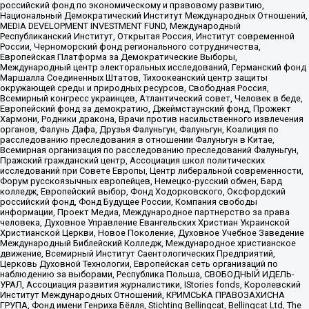
российский фонд по экономическому и правовому развитию,
Национальный Демократический Институт Международных Отношений,
MEDIA DEVELOPMENT INVESTMENT FUND, Международный
Республиканский Институт, Открытая Россия, Институт современной
России, Черноморский фонд регионального сотрудничества,
Европейская Платформа за Демократические Выборы,
Международный центр электоральных исследований, Германский фонд
Маршалла Соединенных Штатов, Тихоокеанский центр защиты
окружающей среды и природных ресурсов, Свободная Россия,
Всемирный конгресс украинцев, Атлантический совет, Человек в беде,
Европейский фонд за демократию, Джеймстаунский фонд, Прожект
Хармони, Родники дракона, Врачи против насильственного извлечения
органов, Фалунь Дафа, Друзья Фалуньгун, Фалуньгун, Коалиция по
расследованию преследования в отношении Фалуньгун в Китае,
Всемирная организация по расследованию преследований Фалуньгун,
Пражский гражданский центр, Ассоциация школ политических
исследований при Совете Европы, Центр либеральной современности,
Форум русскоязычных европейцев, Немецко-русский обмен, Бард
колледж, Европейский выбор, Фонд Ходорковского, Оксфордский
российский фонд, Фонд Будущее России, Компания свободы
информации, Проект Медиа, Международное партнерство за права
человека, Духовное Управление Евангельских Христиан Украинской
Христианской Церкви, Новое Поколение, Духовное Учебное Заведение
Международный Библейский Колледж, Международное христианское
движение, Всемирный Институт Саентологических Предприятий,
Церковь Духовной Технологии, Европейская сеть организаций по
наблюдению за выборами, Республика Польша, СВОБОДНЫЙ ИДЕЛЬ-
УРАЛ, Ассоциация развития журналистики, IStories fonds, Королевский
Институт Международных Отношений, КРИМСЬКА ПРАВОЗАХИСНА
ГРУПА, Фонд имени Генриха Бёлля, Stichting Bellingcat, Bellingcat Ltd, The