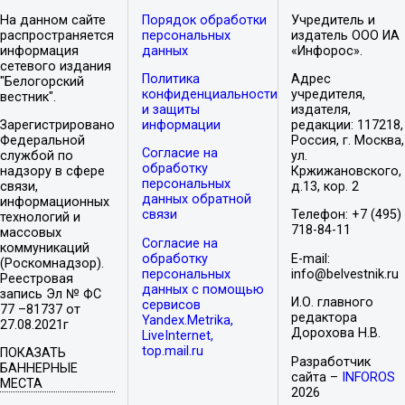
На данном сайте
Порядок обработки
Учредитель и
распространяется
персональных
издатель ООО ИА
информация
данных
«Инфорос».
сетевого издания
Политика
Адрес
"Белогорский
конфиденциальности
учредителя,
вестник".
и защиты
издателя,
Зарегистрировано
информации
редакции: 117218,
Федеральной
Россия, г. Москва,
Согласие на
службой по
ул.
обработку
надзору в сфере
Кржижановского,
персональных
связи,
д.13, кор. 2
данных обратной
информационных
связи
Телефон: +7 (495)
технологий и
718-84-11
массовых
Согласие на
коммуникаций
обработку
E-mail:
(Роскомнадзор).
персональных
info@belvestnik.ru
Реестровая
данных с помощью
запись Эл № ФС
И.О. главного
сервисов
77 –81737 от
редактора
Yandex.Metrika,
27.08.2021г
Дорохова Н.В.
LiveInternet,
top.mail.ru
ПОКАЗАТЬ
Разработчик
БАННЕРНЫЕ
сайта –
INFOROS
МЕСТА
2026