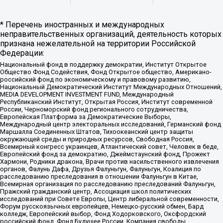
* Перечень иностранных и международных
неправительственных организаций, деятельность которых
признана нежелательной на территории Российской
Федерации:
Национальный фонд в поддержку демократии, Институт Открытое
Общество Фонд Содействия, Фонд Открытое общество, Американо-
российский фонд по экономическому и правовому развитию,
Национальный Демократический Институт Международных Отношений,
MEDIA DEVELOPMENT INVESTMENT FUND, Международный
Республиканский Институт, Открытая Россия, Институт современной
России, Черноморский фонд регионального сотрудничества,
Европейская Платформа за Демократические Выборы,
Международный центр электоральных исследований, Германский фонд
Маршалла Соединенных Штатов, Тихоокеанский центр защиты
окружающей среды и природных ресурсов, Свободная Россия,
Всемирный конгресс украинцев, Атлантический совет, Человек в беде,
Европейский фонд за демократию, Джеймстаунский фонд, Прожект
Хармони, Родники дракона, Врачи против насильственного извлечения
органов, Фалунь Дафа, Друзья Фалуньгун, Фалуньгун, Коалиция по
расследованию преследования в отношении Фалуньгун в Китае,
Всемирная организация по расследованию преследований Фалуньгун,
Пражский гражданский центр, Ассоциация школ политических
исследований при Совете Европы, Центр либеральной современности,
Форум русскоязычных европейцев, Немецко-русский обмен, Бард
колледж, Европейский выбор, Фонд Ходорковского, Оксфордский
российский фонд, Фонд Будущее России, Компания свободы