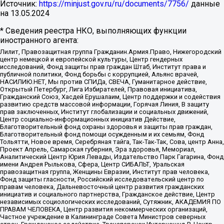
Источник:
https://minjust.gov.ru/ru/documents/7756/
данные
на
13.05.2024
* Сведения реестра НКО, выполняющих функции
иностранного агента:
Лилит, Правозащитная группа Гражданин.Армия.Право, Нижегородский
центр немецкой и европейской культуры, Центр гендерных
исследований, Фонд защиты прав граждан Штаб, Институт права и
публичной политики, Фонд борьбы с коррупцией, Альянс врачей,
НАСИЛИЮ.НЕТ, Мы против СПИДа, СВЕЧА, Гуманитарное действие,
Открытый Петербург, Лига Избирателей, Правовая инициатива,
Гражданский Союз, Хасдей Ерушалаим, Центр поддержки и содействия
развитию средств массовой информации, Горячая Линия, В защиту
прав заключенных, Институт глобализации и социальных движений,
Центр социально-информационных инициатив Действие,
Благотворительный фонд охраны здоровья и защиты прав граждан,
Благотворительный фонд помощи осужденным и их семьям, Фонд
Тольятти, Новое время, Серебряная тайга, Так-Так-Так, Сова, центр Анна,
Проект Апрель, Самарская губерния, Эра здоровья, Мемориал,
Аналитический Центр Юрия Левады, Издательство Парк Гагарина, Фонд
имени Андрея Рылькова, Сфера, Центр СИБАЛЬТ, Уральская
правозащитная группа, Женщины Евразии, Институт прав человека,
Фонд защиты гласности, Российский исследовательский центр по
правам человека, Дальневосточный центр развития гражданских
инициатив и социального партнерства, Гражданское действие, Центр
независимых социологических исследований, Сутяжник, АКАДЕМИЯ ПО
ПРАВАМ ЧЕЛОВЕКА, Центр развития некоммерческих организаций,
Частное учреждение в Калининграде Совета Министров северных