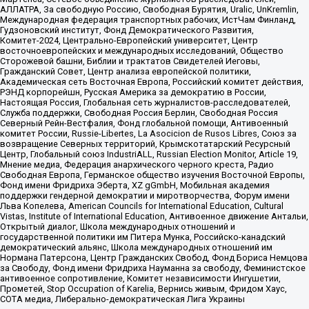
АЛЛАТРА, За свободную Россию, Свободная Бурятия, Uralic, UnKremlin,
Международная федерация транспортных рабочих, ИстЧам Финланд,
Гудзоновский институт, Фонд Демократического Развития,
Комитет-2024, Центрально-Европейский университет, Центр
восточноевропейских и международных исследований, Общество
Сторожевой башни, Библии и трактатов Свидетелей Иеговы,
Гражданский Совет, Центр анализа европейской политики,
Академическая сеть Восточная Европа, Российский комитет действия,
РЭНД корпорейшн, Русская Америка за демократию в России,
Настоящая Россия, Глобальная сеть журналистов-расследователей,
Служба поддержки, Свободная Россия Берлин, Свободная Россия
Северный Рейн-Вестфалия, Фонд глобальной помощи, Антивоенный
комитет России, Russie-Libertes, La Asocicion de Rusos Libres, Союз за
возвращение Северных территорий, Крымскотатарский Ресурсный
Центр, Глобальный союз IndustriALL, Russian Election Monitor, Article 19,
Мнение медиа, Федерация анархического черного креста, Радио
Свободная Европа, Германское общество изучения Восточной Европы,
Фонд имени Фридриха Эберта, XZ gGmbH, Мобильная академия
поддержки гендерной демократии и миротворчества, Форум имени
Льва Копелева, American Councils for International Education, Cultural
Vistas, Institute of International Education, Антивоенное движение Антальи,
Открытый диалог, Школа международных отношений и
государственной политики им Питера Мунка, Российско-канадский
демократический альянс, Школа международных отношений им
Нормана Патерсона, Центр Гражданских Свобод, Фонд Бориса Немцова
за Свободу, Фонд имени Фридриха Науманна за свободу, Феминистское
антивоенное сопротивление, Комитет независимости Ингушетии,
Прометей, Stop Occupation of Karelia, Вернись живым, Фридом Хаус,
СОТА медиа, Либерально-демократическая Лига Украины