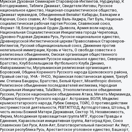
Мужская Духовная Семинария Староверов-Инглингов, Нурджулар, К
Богодержавию, Таблиги Джамаат, Свидетели Иеговы, Русское
национальное единство, Национал-социалистическое общество,
Джамаат мувахидов, Объединенный Вилайат Кабарды, Балкарии и
Карачая, Союз славян, Ат-Такфир Валь-Хиджра, Пит Буль, Национал-
социалистическая рабочая партия России, Славянский союз,
Формат-18, Благородный Орден Дьявола, Армия воли народа,
Национальная Социалистическая Инициатива города Череповца,
Духовно-Родовая Держава Русь, Русское национальное единство,
Древнерусской Инглистической церкви Православных Староверов-
Инглингов, Русский общенациональный союз, Движение против
нелегальной иммиграции, Кровь и Честь, О свободе совести и о
религиозных объединениях, Омская организация общественного
политического движения Русское национальное единство, Северное
Братство, Клуб Болельщиков Футбольного Клуба Динамо,
Файзрахманисты, Мусульманская религиозная организация п.
Боровский, Община Коренного Русского народа Щелковского района,
Правый сектор, УНА - УНСО, Украинская повстанческая армия, Тризуб
им. Степана Бандеры, Братство, Белый Крест, Misanthropic division,
Религиозное объединение последователей инглиизма, Народная
Социальная Инициатива, TulaSkins, Этнополитическое объединение
Русские, Русское национальное объединение Атака, Мечеть Мирмамеда,
Община Коренного Русского народа г. Астрахани, ВОЛЯ, Меджлис
крымскотатарского народа, Рубеж Севера, ТОЙС, О противодействии
экстремистской деятельности, РЕВТАТПОД, Артподготовка, Штольц, В
честь иконы Божией Матери Державная, Сектор 16, Независимость,
Фирма, Молодежная правозащитная группа МПГ, Курсом Правды и
Единения, Каракольская инициативная группа, Автоград Крю, Союз
Славянских Сил Руси, Алля-Аят, Благотворительный пансионат Ак Умут,
Русская республика Русь, Арестантское уголовное единство, Башкорт,