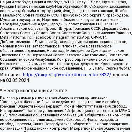
Нация и свобода, Нация и свобода, W.H.С., Фалунь Дафа, Иртыш Ultras,
Русский Патриотический клуб-Новокузнецк/РПК, Сибирский державный
союз, Фонд борьбы с коррупцией, Фонд защиты прав граждан, Штабы
Навального, Совет граждан СССР Прикубанского округа г. Краснодара,
Мужское государство, Народное объединение русского движения,
Народное движение Адат, Народный совет граждан РСФСР СССР
Архангельской области, Проект Штурм, Граждане СССР, Держава Союз
Советских Светлых Родов, Совет Советских Социалистических Районов,
Meta Platforms Inc, Facebook, Instagram, WhatsApp, СИЧ-С14,
Добровольческое Движение Организации украинских националистов,
Черный Комитет, Татарстанское Региональное Всетатарское
общественное движение, Невоград, Молодежное Демократическое
Движение Весна, Верховный Совет Татарской Автономной Советской
Социалистической Республики, Конгресс ойрат-калмыцкого народа,
Исполнительный комитет совета народных депутатов Красноярского
края, Этническое национальное объединение, ЛГБТ, Я.МЫ Сергей Фургал
Источник:
https://minjust.gov.ru/ru/documents/7822/
данные
на
03.05.2024
* Реестр иностранных агентов:
Калининградская региональная общественная организация "Экозащита!-Женсовет", Фонд содействия защите прав и свобод граждан "Общественный вердикт", Фонд "Институт Развития Свободы Информации", Частное учреждение "Информационное агентство МЕМО. РУ", Региональная общественная организация "Общественная комиссия по сохранению наследия академика Сахарова", Фонд поддержки свободы прессы, Санкт-Петербургская общественная правозащитная организация "Гражданский контроль", Межрегиональная общественная организация "Информационно-просветительский центр "Мемориал", Региональный Фонд "Центр Защиты Прав Средств Массовой Информации", с 05.12.2023 Фонд "Центр Защиты Прав Средств массовой информации", Региональная общественная благотворительная организация помощи беженцам и мигрантам "Гражданское содействие", Негосударственное образовательное учреждение дополнительного профессионального образования (повышение квалификации) специалистов "АКАДЕМИЯ ПО ПРАВАМ ЧЕЛОВЕКА", Свердловская региональная общественная организация "Сутяжник", Автономная некоммерческая организация "Центр независимых социологических исследований", Союз общественных объединений "Российский исследовательский центр по правам человека", Региональное общественное учреждение научно-информационный центр "МЕМОРИАЛ", Некоммерческая организация "Фонд защиты гласности", Автономная некоммерческая организация "Институт прав человека", Городская общественная организация "Екатеринбургское общество "МЕМОРИАЛ", Городская общественная организация "Рязанское историко-просветительское и правозащитное общество "Мемориал" (Рязанский Мемориал), Челябинский региональный орган общественной самодеятельности – женское общественное объединение "Женщины Евразии", Челябинский региональный орган общественной самодеятельности "Уральская правозащитная группа", Фонд содействия защите здоровья и социальной справедливости имени Андрея Рылькова, Автономная Некоммерческая Организация "Аналитический Центр Юрия Левады", Автономная некоммерческая организация социальной поддержки населения "Проект Апрель", Региональная общественная организация помощи женщинам и детям, находящимся в кризисной ситуации "Информационно-методический центр "Анна", Фонд содействия развитию массовых коммуникаций и правовому просвещению "Так-так-Так", Фонд содействия устойчивому развитию "Серебряная тайга", Свердловский региональный общественный фонд социальных проектов "Новое время", "Idel.Реалии", Кавказ.Реалии, Крым.Реалии, Телеканал Настоящее Время, Татаро-башкирская служба Радио Свобода (Azatliq Radiosi), Радио Свободная Европа/Радио Свобода (PCE/PC), "Сибирь.Реалии", "Фактограф", Благотворительный фонд помощи осужденным и их семьям, Автономная некоммерческая организация "Институт глобализации и социальных движений", Фонд "В защиту прав заключенных", Частное учреждение "Центр поддержки и содействия развитию средств массовой информации", Пензенский региональный общественный благотворительный фонд "Гражданский союз", "Север.Реалии", Некоммерческая организация Фонд "Правовая инициатива", Общество с ограниченной ответственностью "Радио Свободная Европа/Радио Свобода", Чешское информационное агентство "MEDIUM-ORIENT", Красноярская региональная общественная организация "Мы против СПИДа", Камалягин Денис Николаевич, Маркелов Сергей Евгеньевич, Пономарев Лев Александрович, Савицкая Людмила Алексеевна, Автономная некоммерческая организация "Центр по работе с проблемой насилия "НАСИЛИЮ.НЕТ", Межрегиональный профессиональный союз работников здравоохранения "Альянс врачей", Юридическое лицо, зарегистрированное в Латвийской Республике, SIA "Medusa Project" (регистрационный номер 40103797863, дата регистрации 10.06.2014), Некоммерческая организация "Фонд по борьбе с коррупцией", Автономная некоммерческая организация "Институт права и публичной политики", Баданин Роман Сергеевич, Гликин Максим Александрович, Железнова Мария Михайловна, Лукьянова Юлия Сергеевна, Маетная Елизавета Витальевна, Маняхин Петр Борисович, Чуракова Ольга Владимировна, Ярош Юлия Петровна, Юридическое лицо "The Insider SIA", зарегистрированное в Риге, Латвийская Республика (дата регистрации 26.06.2015), являющееся администратором доменного имени интернет-издания "The Insider SIA", https://theins.ru, Постернак Алексей Евгеньевич, Рубин Михаил Аркадьевич, Анин Роман Александрович, Юридическое лицо Istories fonds, зарегистрированное в Латвийской Республике (регистрационный номер 50008295751, дата регистрации 24.02.2020), Великовский Дмитрий Александрович, Долинина Ирина Николаевна, Мароховская Алеся Алексеевна, Шлейнов Роман Юрьевич, Шмагун Олеся Валентиновна, Общество с ограниченной ответственностью "Альтаир 2021", Общество с ограниченной ответственностью "Вега 2021", Общество с ограниченной ответственностью "Главный редактор 2021", Общество с ограниченной ответственностью "Ромашки монолит", Важенков Артем Валерьевич, Ивановская областная общественная организация "Центр гендерных исследований", Гурман Юрий Альбертович, Медиапроект "ОВД-Инфо", Егоров Владимир Владимирович, Жилинский Владимир Александрович, Общество с ограниченной ответственностью "ЗП", Иванова София Юрьевна, Карезина Инна Павловна, Кильтау Екатерина Викторовна, Петров Алексей Викторович, Пискунов Сергей Евгеньевич, Смирнов Сергей Сергеевич, Тихонов Михаил Сергеевич, Общество с ограниченной ответственностью "ЖУРНАЛИСТ-ИНОСТРАННЫЙ АГЕНТ", Арапова Галина Юрьевна, Вольтская Татьяна Анатольевна, Американская компания "Mason G.E.S. Anonymous Foundation" (США), являющаяся владельцем интернет-издания https://mnews.world/, Компания "Stichting Bellingcat", зарегистрированная в Нидерландах (дата регистрации 11.07.2018), Захаров Андрей Вячеславович, Клепиковская Екатерина Дмитриевна, Общество с ограниченной ответственностью "МЕМО", Перл Роман Александрович, Симонов Евгений Алексеевич, Соловьева Елена Анатольевна, Сотников Даниил Владимирович, Сурначева Елизавета Дмитриевна, Автономная некоммерческая организация по защите прав человека и информированию населения "Якутия – Наше Мнение", Общество с ограниченной ответственностью "Москоу диджитал медиа", с 26.01.2023 Общество с ограниченной ответственностью "Чайка Белые сады", Ветошкина Валерия Валерьевна, Заговора Максим Александрович, Межрегиональное общественное движение "Российская ЛГБТ - сеть", Оленичев Максим Владимирович, Павлов Иван Юрьевич, Скворцова Елена Сергеевна, Общество с ограниченной ответственностью "Как бы инагент", Кочетков Игорь Викторович, Общество с ограниченной ответственностью "Честные выборы", Еланчик Олег Александрович, Общество с ограниченной ответственностью "Нобелевский призыв", Гималова Регина Эмилевна, Григорьев Андрей Валерьевич, Григорьева Алина Александровна, Ассоциация по содействию защите прав призывников, альтернативнослужащих и военнослужащих "Правозащитная группа "Гражданин.Армия.Право", Хисамова Регина Фаритовна, Автономная некоммерческая организация по реализации социально-правовых программ "Лилит", Дальневосточное общественное движение "Маяк", Санкт-Петербургская ЛГБТ-инициативная группа "Выход", Инициативная группа ЛГБТ+ "Реверс", Алексеев Андрей Викторович, Бекбулатова Таисия Львовна, Беляев Иван Михайлович, Владыкина Елена Сергеевна, Гельман Марат Александрович, Никульшина Вероника Юрьевна, Толоконникова Надежда Андреевна, Шендерович Виктор Анатольевич, Общество с ограниченной ответственностью "Данное сообщение", Общество с ограниченной ответственностью Издательский дом "Новая глава", Айнбиндер Александра Александровна, Московский комьюнити-центр для ЛГБТ+инициатив, Благотворительный фонд развития филантропии, Deutsche Welle (Германия, Kurt-Schumacher-Strasse 3, 53113 Bonn), Борзунова Мария Михайловна, Воробьев Виктор Викторович, Голубева Анна Львовна, Константинова Алла Михайловна, Малкова Ирина Владимировна, Мурадов Мурад Абдулгалимович, Осетинская Елизавета Николаевна, Понасенков Евгений Николаевич, Ганапольский Матвей Юрьевич, Киселев Евгений Алексеевич, Борухович Ирина Григорьевна, Дремин Иван Тимофеевич, Дубровский Дмитрий Викторович, Красноярская региональная общественная организация поддержки и развития альтернативных образовательных технологий и межкультурных коммуникаций "ИНТЕРРА", Маяковская Екатерина Алексеевна, Фейгин Марк Захарович, Филимонов Андрей Викторович, Дзугкоева Регина Николаевна, Доброхотов Роман Александрович, Дудь Юрий Александрович, Елкин Сергей Владимирович, Кругликов Кирилл Игоревич, Сабунаева Мария Леонидовна, Семенов Алексей Владимирович, Шаинян Карен Багратович, Шульман Екатерина Михайловна, Асафьев Артур Валерьевич, Вахштайн Виктор Семенович, Венедиктов Алексей Алексеевич, Лушникова Екатерина Евгеньевна, Волков Леонид Михайлович, Невзоров Александр Глебович, Пархоменко Сергей Борисович, Сироткин Ярослав Николаевич, Кара-Мурза Владимир Владимирович, Баранова Наталья Владимировна, Гозман Леонид Яковлевич, Кагарлицкий Борис Юльевич, Климарев Михаил Валерьевич, Милов Владимир Станиславович, Автономная некоммерческая организация Краснодарский центр современного искусства "Типография", Моргенштерн Алишер Тагирович, Соболь Любовь Эдуардовна, Общество с ограниченной ответственностью "ЛИЗА НОРМ", Каспаров Гарри Кимович, Ходорковский Михаил Борисович, Общество с ограниченной ответственностью "Апрельские тезисы", Данилович Ирина Брониславовна, Кашин Олег Владимирович, Петров Николай Владимирович, Пивоваров Алексей Владимирович, Соколов Михаил Владимирович, Цветкова Юлия Владимировна, Чичваркин Евгений Александрович, Комитет против пыток/Команда против пыток, Общество с ограниченной ответственностью "Первый научный", Общество с ограниченной ответственностью "Вертолет и ко", Белоцерковская Вероника Борисовна, Кац Максим Евгеньевич, Лазарева Татьяна Юрьевна, Шаведдинов Руслан Табризович, Яшин Илья Валерьевич, Общество с ограниченной ответственностью "Иноагент ААВ", Алешковский Дмитрий Петрович, Альбац Евгения Марковна, Быков Дмитрий Львович, Галямина Юлия Евгеньевна, Лойко Сергей Леонидович, Мартынов Кирилл Константинович, Медведев Сергей Александрович, Крашенинников Федор Геннадиевич, Гордеева Катерина Вл