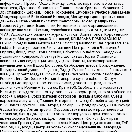
информации, Проект Медиа, Международное партнерство за права
человека, Духовное Управление Евангельских Христиан Украинской
Христианской Церкви, Новое Поколение, Духовное Учебное Заведение
Международный Библейский Колледж, Международное христианское
движение, Всемирный Институт Саентологических Предприятий,
Церковь Духовной Технологии, Европейская сеть организаций по
наблюдению за выборами, Республика Польша, СВОБОДНЫЙ ИДЕЛЬ-
УРАЛ, Ассоциация развития журналистики, IStories fonds, Королевский
Институт Международных Отношений, КРИМСЬКА ПРАВОЗАХИСНА
ГРУПА, Фонд имени Генриха Бёлля, Stichting Bellingcat, Bellingcat Ltd, The
Insider, Институт правовой инициативы Центральной и Восточной
Европы, Фонд Открытой Эстонии, Calvert 22 Foundation, Канадский
украинский конгресс, Институт Макдональда-Лорье, Украинская
национальная федерация Канады, Декабристы, Международный
научный центр им Вудро Вильсона, Свободная пресса, Возрождение,
Всеукраинский духовный центр , Риддл, Русский антивоенный комитет в
Швеции, Проект Медуза, Фонд Андрея Сахарова, Форум свободной
России, Лига Свободных Наций, Transparеncy International, Форум
Свободных Народов ПостРоссии, Солидарность с гражданским
движением в России – Solidarus, КрымSOS, Свободный университет,
Институт государственного управления, Форум гражданского общества
Россия, Беллона, Союз жителей островов Тисима и Хабомаи, Съезд
народных депутатов, Гринпис Интернешнл, Фонд борьбы с коррупцией
Инк, Завет церквей TCCN, Агора, Всемирный фонд природы, BDR Novaja
Gazeta-Europe, Алтай проект, Образовательный дом прав человека
Чернигов, Фонд Дом Прав Человека, Белорусский дом прав человека
имени Бориса Звозскова, Дом прав человека Тбилиси, Дом прав
человека Ереван, Дом прав человека Крым, Центр дикого лосося, TVR
Studios, ТВ Дождь, Центр европейских исследований им Вилфрида
Мартенса, Сетевое объединение журналистов расследователей,