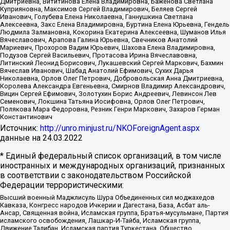
Дмитриевна, Вититинова Елена Владимировна, Баженова Светлана
Куприяновна, Максимов Сергей Владимирович, Беляев Сергей
Иванович, Голубева Елена Николаевна, Ганнушкина Светлана
Алексеевна, Закс Елена Владимировна, Буртина Елена Юрьевна, Гендель
Людмила Залмановна, Кокорина Екатерина Алексеевна, Шуманов Илья
Вячеславович, Арапова Галина Юрьевна, Свечников Анатолий
Мариевич, Прохоров Вадим Юрьевич, Шахова Елена Владимировна,
Подузов Сергей Васильевич, Протасова Ирина Вячеславовна,
Литинский Леонид Борисович, Лукашевский Сергей Маркович, Бахмин
Вячеслав Иванович, Шабад Анатолий Ефимович, Сухих Дарья
Николаевна, Орлов Олег Петрович, Добровольская Анна Дмитриевна,
Королева Александра Евгеньевна, Смирнов Владимир Александрович,
Вицин Сергей Ефимович, Золотухин Борис Андреевич, Левинсон Лев
Семенович, Локшина Татьяна Иосифовна, Орлов Олег Петрович,
Полякова Мара Федоровна, Резник Генри Маркович, Захаров Герман
Константинович
Источник:
http://unro.minjust.ru/NKOForeignAgent.aspx
данные на
24.03.2022
* Единый федеральный список организаций, в том числе
иностранных и международных организаций, признанных
в соответствии с законодательством Российской
Федерации террористическими:
Высший военный Маджлисуль Шура Объединенных сил моджахедов
Кавказа, Конгресс народов Ичкерии и Дагестана, База, Асбат аль-
Ансар, Священная война, Исламская группа, Братья-мусульмане, Партия
исламского освобождения, Лашкар-И-Тайба, Исламская группа,
Движение Талибан, Исламская партия Туркестана, Общество