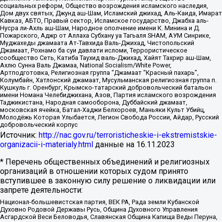
социальных реформ, Общество возрождения исламского наследия,
Дом двух святых, Джунд аш-Шам, Исламский джихад, Аль-Каида, Имарат
Кавказ, АБТО, Правый сектор, Исламское государство, Джабха аль-
Нусра ли-Ахль аш-Шам, Народное ополчение имени К. Минина и Д.
Пожарского, Аджр от Аллаха Субхану уа Тагьаля SHAM, АУМ Синрике,
Муджахеды джамаата Ат-Тавхида Валь-Джихад, Чистопольский
Джамаат, Рохнамо ба суи давлати исломи, Террористическое
сообщество Сеть, Катиба Таухид валь-Джихад, Хайят Тахрир аш-Шам,
Ахлю Сунна Валь Джамаа, National Socialism/White Power,
Артподготовка, Религиозная группа “Джамаат “Красный пахарь”,
Колумбайн, Хатлонский джамаат, Мусульманская религиозная группа п.
Кушкуль г. Оренбург, Крымско-татарский добровольческий батальон
имени Номана Челебиджихана, Азов, Партия исламского возрождения
Таджикистана, Народная самооборона, Дуббайский джамаат,
московская ячейка, Батал-Хаджи Белхороев, Маньяки Культ Убийц,
Молодёжь Которая Улыбается, Легион Свобода России, Айдар, Русский
добровольческий корпус
Источник:
http://nac.gov.ru/terroristicheskie-i-ekstremistskie-
organizacii-i-materialy.html
данные на
16.11.2023
* Перечень общественных объединений и религиозных
организаций в отношении которых судом принято
вступившее в законную силу решение о ликвидации или
запрете деятельности:
Национал-большевистская партия, ВЕК РА, Рада земли Кубанской
Духовно Родовой Державы Русь, Община Духовного Управления
Асгардской Веси Беловодья, Славянская Община Капища Веды Перуна,