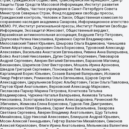
стран, Гражданское содействие, Трансперенси Интернешнл-Р, Центр
Защиты Прав Средств Массовой Информации, Институт развития
прессы - Сибирь, Частное учреждение в Санкт-Петербурге Совета
Министров Северных Стран, Фонд поддержки свободы прессы,
Гражданский контроль, Человек и Закон, Общественная комиссия по
сохранению наследия академика Сахарова, Информационное агентство
МЕМО. РУ, Институт региональной прессы, Институт Развития Свободы
Информации, Экозащита!-Женсовет, Общественный вердикт,
Евразийская антимонопольная ассоциация, Бедушев Петр Петрович,
Дзугкоева Регина Николаевна, Кривенко Сергей Владимирович,
Милославский Павел Юрьевич, Шнырова Ольга Вадимовна, Чанышева
Лилия Айратовна, Сидорович Ольга Борисовна, Туровский Александр
Алексеевич, Васильева Анастасия Евгеньевна, Ривина Анна Валерьевна,
Бойко Анатолий Николаевич, Дугин Сергей Георгиевич, Пивоваров
Андрей Сергеевич, Аверин Виталий Евгеньевич, Барахоев Магомед
Бекханович, Шарипков Олег Викторович, Мошель Ирина Ароновна,
Шведов Григорий Сергеевич, Пономарев Лев Александрович,
Каргалицкий Борис Юльевич, Созаев Валерий Валерьевич, Исламов
Тимур Рифгатович, Романова Ольга Евгеньевна, Щаров Сергей
Алексадрович, Цирульников Борис Альбертович, Гасан Ольга Павловна,
Паутов Юрий Анатольевич, Верховский Александр Маркович,
Пислакова-Паркер Марина Петровна, Кочеткова Татьяна
Владимировна, Чуркина Наталья Валерьевна, Акимова Татьяна
Николаевна, Золотарева Екатерина Александровна, Рачинский Ян
Збигневич, Жемкова Елена Борисовна, Гудков Лев Дмитриевич,
Илларионова Юлия Юрьевна, Саранг Анна Васильевна, Захарова
Светлана Сергеевна, Аверин Владимир Анатольевич, Щур Татьяна
Михайловна, Щур Николай Алексеевич, Блинушов Андрей Юрьевич,
Мосин Алексей Геннадьевич, Гефтер Валентин Михайлович, Симонов
Алексей Кириллович, Флиге Ирина Анатольевна, Мельникова Валентина