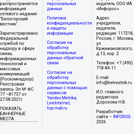
распространяется
персональных
издатель ООО ИА
информация
данных
«Инфорос».
сетевого издания
Политика
Адрес
"Белогорский
конфиденциальности
учредителя,
вестник".
и защиты
издателя,
Зарегистрировано
информации
редакции: 117218,
Федеральной
Россия, г. Москва,
Согласие на
службой по
ул.
обработку
надзору в сфере
Кржижановского,
персональных
связи,
д.13, кор. 2
данных обратной
информационных
связи
Телефон: +7 (495)
технологий и
718-84-11
массовых
Согласие на
коммуникаций
обработку
E-mail:
(Роскомнадзор).
персональных
info@belvestnik.ru
Реестровая
данных с помощью
запись Эл № ФС
И.О. главного
сервисов
77 –81737 от
редактора
Yandex.Metrika,
27.08.2021г
Дорохова Н.В.
LiveInternet,
top.mail.ru
ПОКАЗАТЬ
Разработчик
БАННЕРНЫЕ
сайта –
INFOROS
МЕСТА
2026