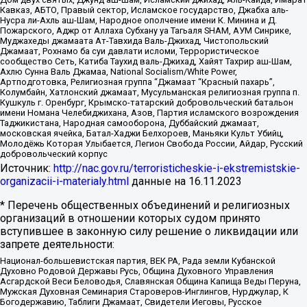
Кавказ, АБТО, Правый сектор, Исламское государство, Джабха аль-
Нусра ли-Ахль аш-Шам, Народное ополчение имени К. Минина и Д.
Пожарского, Аджр от Аллаха Субхану уа Тагьаля SHAM, АУМ Синрике,
Муджахеды джамаата Ат-Тавхида Валь-Джихад, Чистопольский
Джамаат, Рохнамо ба суи давлати исломи, Террористическое
сообщество Сеть, Катиба Таухид валь-Джихад, Хайят Тахрир аш-Шам,
Ахлю Сунна Валь Джамаа, National Socialism/White Power,
Артподготовка, Религиозная группа “Джамаат “Красный пахарь”,
Колумбайн, Хатлонский джамаат, Мусульманская религиозная группа п.
Кушкуль г. Оренбург, Крымско-татарский добровольческий батальон
имени Номана Челебиджихана, Азов, Партия исламского возрождения
Таджикистана, Народная самооборона, Дуббайский джамаат,
московская ячейка, Батал-Хаджи Белхороев, Маньяки Культ Убийц,
Молодёжь Которая Улыбается, Легион Свобода России, Айдар, Русский
добровольческий корпус
Источник:
http://nac.gov.ru/terroristicheskie-i-ekstremistskie-
organizacii-i-materialy.html
данные на
16.11.2023
* Перечень общественных объединений и религиозных
организаций в отношении которых судом принято
вступившее в законную силу решение о ликвидации или
запрете деятельности:
Национал-большевистская партия, ВЕК РА, Рада земли Кубанской
Духовно Родовой Державы Русь, Община Духовного Управления
Асгардской Веси Беловодья, Славянская Община Капища Веды Перуна,
Мужская Духовная Семинария Староверов-Инглингов, Нурджулар, К
Богодержавию, Таблиги Джамаат, Свидетели Иеговы, Русское