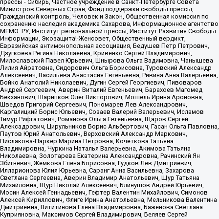
прессы - Сибирь, Частное учреждение в Санкт-Петербурге Совета
Министров Северных Стран, Фонд поддержки свободы прессы,
Гражданский контроль, Человек и Закон, Общественная комиссия по
сохранению наследия академика Сахарова, Информационное агентство
МЕМО. РУ, Институт региональной прессы, Институт Развития Свободы
Информации, Экозащита!-Женсовет, Общественный вердикт,
Евразийская антимонопольная ассоциация, Бедушев Петр Петрович,
Дзугкоева Регина Николаевна, Кривенко Сергей Владимирович,
Милославский Павел Юрьевич, Шнырова Ольга Вадимовна, Чанышева
Лилия Айратовна, Сидорович Ольга Борисовна, Туровский Александр
Алексеевич, Васильева Анастасия Евгеньевна, Ривина Анна Валерьевна,
Бойко Анатолий Николаевич, Дугин Сергей Георгиевич, Пивоваров
Андрей Сергеевич, Аверин Виталий Евгеньевич, Барахоев Магомед
Бекханович, Шарипков Олег Викторович, Мошель Ирина Ароновна,
Шведов Григорий Сергеевич, Пономарев Лев Александрович,
Каргалицкий Борис Юльевич, Созаев Валерий Валерьевич, Исламов
Тимур Рифгатович, Романова Ольга Евгеньевна, Щаров Сергей
Алексадрович, Цирульников Борис Альбертович, Гасан Ольга Павловна,
Паутов Юрий Анатольевич, Верховский Александр Маркович,
Пислакова-Паркер Марина Петровна, Кочеткова Татьяна
Владимировна, Чуркина Наталья Валерьевна, Акимова Татьяна
Николаевна, Золотарева Екатерина Александровна, Рачинский Ян
Збигневич, Жемкова Елена Борисовна, Гудков Лев Дмитриевич,
Илларионова Юлия Юрьевна, Саранг Анна Васильевна, Захарова
Светлана Сергеевна, Аверин Владимир Анатольевич, Щур Татьяна
Михайловна, Щур Николай Алексеевич, Блинушов Андрей Юрьевич,
Мосин Алексей Геннадьевич, Гефтер Валентин Михайлович, Симонов
Алексей Кириллович, Флиге Ирина Анатольевна, Мельникова Валентина
Дмитриевна, Вититинова Елена Владимировна, Баженова Светлана
Куприяновна, Максимов Сергей Владимирович, Беляев Сергей