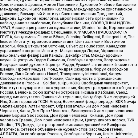
Христианской Церкви, Новое Поколение, Духовное Учебное Заведение
Международный Библейский Колледж, Международное христианское
движение, Всемирный Институт Саентологических Предприятий,
Церковь Духовной Технологии, Европейская сеть организаций по
наблюдению за выборами, Республика Польша, СВОБОДНЫЙ ИДЕЛЬ-
УРАЛ, Ассоциация развития журналистики, IStories fonds, Королевский
Институт Международных Отношений, КРИМСЬКА ПРАВОЗАХИСНА
ГРУПА, Фонд имени Генриха Бёлля, Stichting Bellingcat, Bellingcat Ltd, The
Insider, Институт правовой инициативы Центральной и Восточной
Европы, Фонд Открытой Эстонии, Calvert 22 Foundation, Канадский
украинский конгресс, Институт Макдональда-Лорье, Украинская
национальная федерация Канады, Декабристы, Международный
научный центр им Вудро Вильсона, Свободная пресса, Возрождение,
Всеукраинский духовный центр , Риддл, Русский антивоенный комитет в
Швеции, Проект Медуза, Фонд Андрея Сахарова, Форум свободной
России, Лига Свободных Наций, Transparеncy International, Форум
Свободных Народов ПостРоссии, Солидарность с гражданским
движением в России – Solidarus, КрымSOS, Свободный университет,
Институт государственного управления, Форум гражданского общества
Россия, Беллона, Союз жителей островов Тисима и Хабомаи, Съезд
народных депутатов, Гринпис Интернешнл, Фонд борьбы с коррупцией
Инк, Завет церквей TCCN, Агора, Всемирный фонд природы, BDR Novaja
Gazeta-Europe, Алтай проект, Образовательный дом прав человека
Чернигов, Фонд Дом Прав Человека, Белорусский дом прав человека
имени Бориса Звозскова, Дом прав человека Тбилиси, Дом прав
человека Ереван, Дом прав человека Крым, Центр дикого лосося, TVR
Studios, ТВ Дождь, Центр европейских исследований им Вилфрида
Мартенса, Сетевое объединение журналистов расследователей,
АЛЛАТРА, За свободную Россию, Свободная Бурятия, Uralic, UnKremlin,