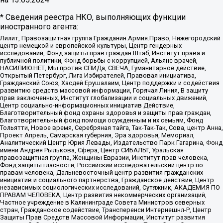
* Сведения реестра НКО, выполняющих функции
иностранного агента:
Лилит, Правозащитная группа Гражданин.Армия.Право, Нижегородский
центр немецкой и европейской культуры, Центр гендерных
исследований, Фонд защиты прав граждан Штаб, Институт права и
публичной политики, Фонд борьбы с коррупцией, Альянс врачей,
НАСИЛИЮ.НЕТ, Мы против СПИДа, СВЕЧА, Гуманитарное действие,
Открытый Петербург, Лига Избирателей, Правовая инициатива,
Гражданский Союз, Хасдей Ерушалаим, Центр поддержки и содействия
развитию средств массовой информации, Горячая Линия, В защиту
прав заключенных, Институт глобализации и социальных движений,
Центр социально-информационных инициатив Действие,
Благотворительный фонд охраны здоровья и защиты прав граждан,
Благотворительный фонд помощи осужденным и их семьям, Фонд
Тольятти, Новое время, Серебряная тайга, Так-Так-Так, Сова, центр Анна,
Проект Апрель, Самарская губерния, Эра здоровья, Мемориал,
Аналитический Центр Юрия Левады, Издательство Парк Гагарина, Фонд
имени Андрея Рылькова, Сфера, Центр СИБАЛЬТ, Уральская
правозащитная группа, Женщины Евразии, Институт прав человека,
Фонд защиты гласности, Российский исследовательский центр по
правам человека, Дальневосточный центр развития гражданских
инициатив и социального партнерства, Гражданское действие, Центр
независимых социологических исследований, Сутяжник, АКАДЕМИЯ ПО
ПРАВАМ ЧЕЛОВЕКА, Центр развития некоммерческих организаций,
Частное учреждение в Калининграде Совета Министров северных
стран, Гражданское содействие, Трансперенси Интернешнл-Р, Центр
Защиты Прав Средств Массовой Информации, Институт развития