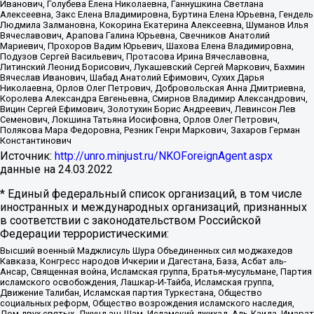
Иванович, Голубева Елена Николаевна, Ганнушкина Светлана
Алексеевна, Закс Елена Владимировна, Буртина Елена Юрьевна, Гендель
Людмила Залмановна, Кокорина Екатерина Алексеевна, Шуманов Илья
Вячеславович, Арапова Галина Юрьевна, Свечников Анатолий
Мариевич, Прохоров Вадим Юрьевич, Шахова Елена Владимировна,
Подузов Сергей Васильевич, Протасова Ирина Вячеславовна,
Литинский Леонид Борисович, Лукашевский Сергей Маркович, Бахмин
Вячеслав Иванович, Шабад Анатолий Ефимович, Сухих Дарья
Николаевна, Орлов Олег Петрович, Добровольская Анна Дмитриевна,
Королева Александра Евгеньевна, Смирнов Владимир Александрович,
Вицин Сергей Ефимович, Золотухин Борис Андреевич, Левинсон Лев
Семенович, Локшина Татьяна Иосифовна, Орлов Олег Петрович,
Полякова Мара Федоровна, Резник Генри Маркович, Захаров Герман
Константинович
Источник:
http://unro.minjust.ru/NKOForeignAgent.aspx
данные на
24.03.2022
* Единый федеральный список организаций, в том числе
иностранных и международных организаций, признанных
в соответствии с законодательством Российской
Федерации террористическими:
Высший военный Маджлисуль Шура Объединенных сил моджахедов
Кавказа, Конгресс народов Ичкерии и Дагестана, База, Асбат аль-
Ансар, Священная война, Исламская группа, Братья-мусульмане, Партия
исламского освобождения, Лашкар-И-Тайба, Исламская группа,
Движение Талибан, Исламская партия Туркестана, Общество
социальных реформ, Общество возрождения исламского наследия,
Дом двух святых, Джунд аш-Шам, Исламский джихад, Аль-Каида, Имарат