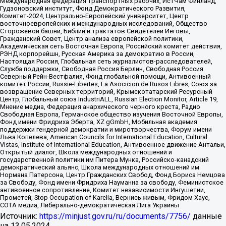
Международная федерация транспортных рабочих, ИстЧам Финланд,
Гудзоновский институт, Фонд Демократического Развития,
Комитет-2024, Центрально-Европейский университет, Центр
восточноевропейских и международных исследований, Общество
Сторожевой башни, Библии и трактатов Свидетелей Иеговы,
Гражданский Совет, Центр анализа европейской политики,
Академическая сеть Восточная Европа, Российский комитет действия,
РЭНД корпорейшн, Русская Америка за демократию в России,
Настоящая Россия, Глобальная сеть журналистов-расследователей,
Служба поддержки, Свободная Россия Берлин, Свободная Россия
Северный Рейн-Вестфалия, Фонд глобальной помощи, Антивоенный
комитет России, Russie-Libertes, La Asocicion de Rusos Libres, Союз за
возвращение Северных территорий, Крымскотатарский Ресурсный
Центр, Глобальный союз IndustriALL, Russian Election Monitor, Article 19,
Мнение медиа, Федерация анархического черного креста, Радио
Свободная Европа, Германское общество изучения Восточной Европы,
Фонд имени Фридриха Эберта, XZ gGmbH, Мобильная академия
поддержки гендерной демократии и миротворчества, Форум имени
Льва Копелева, American Councils for International Education, Cultural
Vistas, Institute of International Education, Антивоенное движение Антальи,
Открытый диалог, Школа международных отношений и
государственной политики им Питера Мунка, Российско-канадский
демократический альянс, Школа международных отношений им
Нормана Патерсона, Центр Гражданских Свобод, Фонд Бориса Немцова
за Свободу, Фонд имени Фридриха Науманна за свободу, Феминистское
антивоенное сопротивление, Комитет независимости Ингушетии,
Прометей, Stop Occupation of Karelia, Вернись живым, Фридом Хаус,
СОТА медиа, Либерально-демократическая Лига Украины
Источник:
https://minjust.gov.ru/ru/documents/7756/
данные
на
13.05.2024