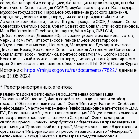
союз, Фонд борьбы с коррупцией, Фонд защиты прав граждан, Штабы
Навального, Совет граждан СССР Прикубанского округа г. Краснодара,
Мужское государство, Народное объединение русского движения,
Народное движение Адат, Народный совет граждан РСФСР СССР
Архангельской области, Проект Штурм, Граждане СССР, Держава Союз
Советских Светлых Родов, Совет Советских Социалистических Районов,
Meta Platforms Inc, Facebook, Instagram, WhatsApp, СИЧ-С14,
Добровольческое Движение Организации украинских националистов,
Черный Комитет, Татарстанское Региональное Всетатарское
общественное движение, Невоград, Молодежное Демократическое
Движение Весна, Верховный Совет Татарской Автономной Советской
Социалистической Республики, Конгресс ойрат-калмыцкого народа,
Исполнительный комитет совета народных депутатов Красноярского
края, Этническое национальное объединение, ЛГБТ, Я.МЫ Сергей Фургал
Источник:
https://minjust.gov.ru/ru/documents/7822/
данные
на
03.05.2024
* Реестр иностранных агентов:
Калининградская региональная общественная организация "Экозащита!-Женсовет", Фонд содействия защите прав и свобод граждан "Общественный вердикт", Фонд "Институт Развития Свободы Информации", Частное учреждение "Информационное агентство МЕМО. РУ", Региональная общественная организация "Общественная комиссия по сохранению наследия академика Сахарова", Фонд поддержки свободы прессы, Санкт-Петербургская общественная правозащитная организация "Гражданский контроль", Межрегиональная общественная организация "Информационно-просветительский центр "Мемориал", Региональный Фонд "Центр Защиты Прав Средств Массовой Информации", с 05.12.2023 Фонд "Центр Защиты Прав Средств массовой информации", Региональная общественная благотворительная организация помощи беженцам и мигрантам "Гражданское содействие", Негосударственное образовательное учреждение дополнительного профессионального образования (повышение квалификации) специалистов "АКАДЕМИЯ ПО ПРАВАМ ЧЕЛОВЕКА", Свердловская региональная общественная организация "Сутяжник", Автономная некоммерческая организация "Центр независимых социологических исследований", Союз общественных объединений "Российский исследовательский центр по правам человека", Региональное общественное учреждение научно-информационный центр "МЕМОРИАЛ", Некоммерческая организация "Фонд защиты гласности", Автономная некоммерческая организация "Институт прав человека", Городская общественная организация "Екатеринбургское общество "МЕМОРИАЛ", Городская общественная организация "Рязанское историко-просветительское и правозащитное общество "Мемориал" (Рязанский Мемориал), Челябинский региональный орган общественной самодеятельности – женское общественное объединение "Женщины Евразии", Челябинский региональный орган общественной самодеятельности "Уральская правозащитная группа", Фонд содействия защите здоровья и социальной справедливости имени Андрея Рылькова, Автономная Некоммерческая Организация "Аналитический Центр Юрия Левады", Автономная некоммерческая организация социальной поддержки населения "Проект Апрель", Региональная общественная организация помощи женщинам и детям, находящимся в кризисной ситуации "Информационно-методический центр "Анна", Фонд содействия развитию массовых коммуникаций и правовому просвещению "Так-так-Так", Фонд содействия устойчивому развитию "Серебряная тайга", Свердловский региональный общественный фонд социальных проектов "Новое время", "Idel.Реалии", Кавказ.Реалии, Крым.Реалии, Телеканал Настоящее Время, Татаро-башкирская служба Радио Свобода (Azatliq Radiosi), Радио Свободная Европа/Радио Свобода (PCE/PC), "Сибирь.Реалии", "Фактограф", Благотворительный фонд помощи осужденным и их семьям, Автономная некоммерческая организация "Институт глобализации и социальных движений", Фонд "В защиту прав заключенных", Частное учреждение "Центр поддержки и содействия развитию средств массовой информации", Пензенский региональный общественный благотворительный фонд "Гражданский союз", "Север.Реалии", Некоммерческая организация Фонд "Правовая инициатива", Общество с ограниченной ответственностью "Радио Свободная Европа/Радио Свобода", Чешское информационное агентство "MEDIUM-ORIENT", Красноярская региональная общественная организация "Мы против СПИДа", Камалягин Денис Николаевич, Маркелов Сергей Евгеньевич, Пономарев Лев Александрович, Савицкая Людмила Алексеевна, Автономная некоммерческая организация "Центр по работе с проблемой насилия "НАСИЛИЮ.НЕТ", Межрегиональный профессиональный союз работников здравоохранения "Альянс врачей", Юридическое лицо, зарегистрированное в Латвийской Республике, SIA "Medusa Project" (регистрационный номер 40103797863, дата регистрации 10.06.2014), Некоммерческая организация "Фонд по борьбе с коррупцией", Автономная некоммерческая организация "Институт права и публичной политики", Баданин Роман Сергеевич, Гликин Максим Александрович, Железнова Мария Михайловна, Лукьянова Юлия Сергеевна, Маетная Елизавета Витальевна, Маняхин Петр Борисович, Чуракова Ольга Владимировна, Ярош Юлия Петровна, Юридическое лицо "The Insider SIA", зарегистрированное в Риге, Латвийская Республика (дата регистрации 26.06.2015), являющееся администратором доменного имени интернет-издания "The Insider SIA", https://theins.ru, Постернак Алексей Евгеньевич, Рубин Михаил Аркадьевич, Анин Роман Александрович, Юридическое лицо Istories fonds, зарегистрированное в Латвийской Республике (регистрационный номер 50008295751, дата регистрации 24.02.2020), Великовский Дмитрий Александрович, Долинина Ирина Николаевна, Мароховская Алеся Алексеевна, Шлейнов Роман Юрьевич, Шмагун Олеся Валентиновна, Общество с ограниченной ответственностью "Альтаир 2021", Общество с ограниченной ответственностью "Вега 2021", Общество с ограниченной ответственностью "Главный редактор 2021", Общество с ограниченной ответственностью "Ромашки монолит", Важенков Артем Валерьевич, Ивановская областная общественная организация "Центр гендерных исследований", Гурман Юрий Альбертович, Медиапроект "ОВД-Инфо", Егоров Владимир Владимирович, Жилинский Владимир Александрович, Общество с ограниченной ответственностью "ЗП", Иванова София Юрьевна, Карезина Инна Павловна, Кильтау Екатерина Викторовна, Петров Алексей Викторович, Пискунов Сергей Евгеньевич, Смирнов Сергей Сергеевич, Тихонов Михаил Сергеевич, Общество с ограниченной ответственностью "ЖУРНАЛИСТ-ИНОСТРАННЫЙ АГЕНТ", Арапова Галина Юрьевна, Вольтская Татьяна Анатольевна, Американская компания "Mason G.E.S. Anonymous Foundation" (США), являющаяся владельцем интернет-издания https://mnews.world/, Компания "Stichting Bellingcat", зарегистрированная в Нидерландах (дата регистрации 11.07.2018), Захаров Андрей Вячеславович, Клепиковская Екатерина Дмитриевна, Общество с ограниченной ответственностью "МЕМО", Перл Роман Александрович, Симонов Евгений Алексеевич, Соловьева Елена Анатольевна, Сотников Даниил Владимирович, Сурначева Елизавета Дмитриевна, Автономная некоммерческая организация по защите прав человека и информированию населения "Якутия – Наше Мнение", Общество с ограниченной ответственностью "Москоу диджитал медиа", с 26.01.2023 Общество с ограниченной ответственностью "Чайка Белые сады", Ветошкина Валерия Валерьевна, Заговора Максим Александрович, Межрегиональное общественное движение "Российская ЛГБТ - сеть", Оленичев Максим Владимирович, Павлов Иван Юрьевич, Скворцова Елена Сергеевна, Общество с ограниченной ответственностью "Как бы инагент", Кочетков Игорь Викторович, Общество с ограниченной ответственностью "Честные выборы", Еланчик Олег Александрович, Общество с ограниченной ответственностью "Нобелевский призыв", Гималова Регина Эмилевна, Григорьев Андрей Валерьевич, Григорьева Алина Александровна, Ассоциация по содействию защите прав призывников, альтернативнослужащих и военнослужащих "Правозащитная группа "Гражданин.Армия.Право", Хисамова Регина Фаритовна, Автономная некоммерческая организация по реализации социально-правовых программ "Лилит", Дальневосточное общественное движение "Маяк", Санкт-Петербургская ЛГБТ-инициативная группа "Выход", Инициативная группа ЛГБТ+ "Реверс", Алексеев Андрей Викторович, Бекбулатова Таисия Львовна, Беляев Иван Михайлович, Владыкина Елена Сергеевна, Гельман Марат Александрович, Никульшина Вероника Юрьевна, Толоконникова Надежда Андреевна, Шендерович Виктор Анатольевич, Общество с ограниченной ответственностью "Данное сообщение", Общество с ограниченной ответственностью Издательский дом "Новая глава", Айнбиндер Александра Александровна, Московский комьюнити-центр для ЛГБТ+инициатив, Благотворительный фонд развития филантропии, Deutsche Welle (Германия, Kurt-Schumacher-Strasse 3, 53113 Bonn), Борзунова Мария Михайловна, Воробьев Виктор Викторович, Голубева Анна Львовна, Константинова Алла Михайловна, Малкова Ирина Владимировна, Мурадов Мурад Абдулгалимович, Осетинская Елизавета Николаевна, Понасенков Евгений Николаевич, Ганапольский Матвей Юрьевич, Киселев Евгений Алексеевич, Борухович Ирина Григорьевна, Дремин Иван Тимофеевич, Дубровский Дмитрий Викторович, Красноярская региональная общественная организация поддержки и развития альтернативных образовательных технологий и межкультурных коммуникаций "ИНТЕРРА", Маяковская Екатерина Алексеевна, Фейгин Марк Захарович, Филимонов Андрей Викторович, Дзугкоева Регина Николаевна, Доброхотов Роман Александрович, Дудь Юрий Александрович, Елкин Сергей Владимирович, Кругликов Кирилл Игоревич, Сабунаева Мария Леонидовна, Семенов Алексей Владимирович, Шаинян Карен Багратович, Шульман Екатерина Михайловна, Асафьев Артур Валерьевич, Вахштайн Виктор Семенович, Венедиктов Алексей Алексеевич, Лушникова Екатерина Евгеньевна, Волков Леонид Михайлович, Невзоров Александр Глебович, Пархоменко Сергей Борисович, Сироткин Ярослав Николаевич, Кара-Мурза Владимир Владимирович, Баранова Наталья Владимировна, Гозман Леонид Яковлевич, Кагарлицкий Борис Юльевич, Климарев Михаил Валерьевич, Милов Владимир Станиславович, Автономная некоммерческая организация Краснодарский центр современного искусства "Типография", Моргенштерн Алишер Тагирович, Соболь Любовь Эдуардовна, Общество с ограниченной ответственностью "ЛИЗА НОРМ", Каспаров Гарри Кимович, Ходорковский Михаил Борисович, Общество с ограниченной ответственностью "Апрельские тезисы", Данилович Ирина Брониславовна, Кашин Олег Владимирович, Петров Николай Владимирович, Пивоваров Алексей Владимирович, Соколов Михаил Владимирович, Цветкова Юлия Владимировна, Чичваркин Евгений Александрович, Комитет против пыток/Команда против пыток, Общество с ограниченной ответственностью "Первый научный", Общество с ограниченной ответственностью "Вертолет и ко", Белоцерковская Вероника Борисовна, Кац Максим Евгеньевич, Лазарева Татьяна Юрьевна, Шаведдинов Руслан Табризович, Яшин Илья Валерьевич, Общество с ограниченной ответственностью "Иноагент ААВ", Алешковский Дмитрий Петрович, Альбац Евгения Марковна, Быков Дмитрий Львович, Галямина Юлия Евгеньевна, Лойко Сергей Леонидович, Мартынов Кирилл Константинович, Медведев Сергей Александрович, Крашенинников Федор Геннадиевич, Гордеева Катерина Вл