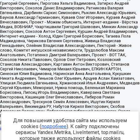
Для повышения удобства сайта мы используем
Источник:
https://minjust.gov.ru/uploaded/files/reestr-
cookies (
подробнее
). К сайту подключены
inostrannyih-agentov-22-03-2024.pdf
данные на
22.03.2024
сервисы Yandex.Metrika, LiveInternet, top.mail.ru,
которые также используют файлы cookies
Разработка -