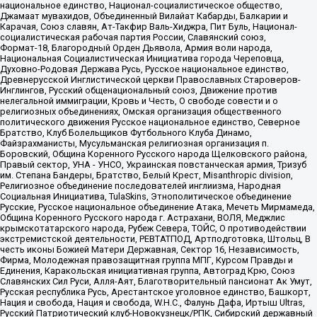
национальное единство, Национал-социалистическое общество,
Джамаат мувахидов, Объединенный Вилайат Кабарды, Балкарии и
Карачая, Союз славян, Ат-Такфир Валь-Хиджра, Пит Буль, Национал-
социалистическая рабочая партия России, Славянский союз,
Формат-18, Благородный Орден Дьявола, Армия воли народа,
Национальная Социалистическая Инициатива города Череповца,
Духовно-Родовая Держава Русь, Русское национальное единство,
Древнерусской Инглистической церкви Православных Староверов-
Инглингов, Русский общенациональный союз, Движение против
нелегальной иммиграции, Кровь и Честь, О свободе совести и о
религиозных объединениях, Омская организация общественного
политического движения Русское национальное единство, Северное
Братство, Клуб Болельщиков Футбольного Клуба Динамо,
Файзрахманисты, Мусульманская религиозная организация п.
Боровский, Община Коренного Русского народа Щелковского района,
Правый сектор, УНА - УНСО, Украинская повстанческая армия, Тризуб
им. Степана Бандеры, Братство, Белый Крест, Misanthropic division,
Религиозное объединение последователей инглиизма, Народная
Социальная Инициатива, TulaSkins, Этнополитическое объединение
Русские, Русское национальное объединение Атака, Мечеть Мирмамеда,
Община Коренного Русского народа г. Астрахани, ВОЛЯ, Меджлис
крымскотатарского народа, Рубеж Севера, ТОЙС, О противодействии
экстремистской деятельности, РЕВТАТПОД, Артподготовка, Штольц, В
честь иконы Божией Матери Державная, Сектор 16, Независимость,
Фирма, Молодежная правозащитная группа МПГ, Курсом Правды и
Единения, Каракольская инициативная группа, Автоград Крю, Союз
Славянских Сил Руси, Алля-Аят, Благотворительный пансионат Ак Умут,
Русская республика Русь, Арестантское уголовное единство, Башкорт,
Нация и свобода, Нация и свобода, W.H.С., Фалунь Дафа, Иртыш Ultras,
Русский Патриотический клуб-Новокузнецк/РПК, Сибирский державный