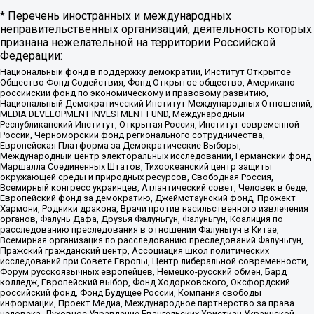
* Перечень иностранных и международных
неправительственных организаций, деятельность которых
признана нежелательной на территории Российской
Федерации:
Национальный фонд в поддержку демократии, Институт Открытое
Общество Фонд Содействия, Фонд Открытое общество, Американо-
российский фонд по экономическому и правовому развитию,
Национальный Демократический Институт Международных Отношений,
MEDIA DEVELOPMENT INVESTMENT FUND, Международный
Республиканский Институт, Открытая Россия, Институт современной
России, Черноморский фонд регионального сотрудничества,
Европейская Платформа за Демократические Выборы,
Международный центр электоральных исследований, Германский фонд
Маршалла Соединенных Штатов, Тихоокеанский центр защиты
окружающей среды и природных ресурсов, Свободная Россия,
Всемирный конгресс украинцев, Атлантический совет, Человек в беде,
Европейский фонд за демократию, Джеймстаунский фонд, Прожект
Хармони, Родники дракона, Врачи против насильственного извлечения
органов, Фалунь Дафа, Друзья Фалуньгун, Фалуньгун, Коалиция по
расследованию преследования в отношении Фалуньгун в Китае,
Всемирная организация по расследованию преследований Фалуньгун,
Пражский гражданский центр, Ассоциация школ политических
исследований при Совете Европы, Центр либеральной современности,
Форум русскоязычных европейцев, Немецко-русский обмен, Бард
колледж, Европейский выбор, Фонд Ходорковского, Оксфордский
российский фонд, Фонд Будущее России, Компания свободы
информации, Проект Медиа, Международное партнерство за права
человека, Духовное Управление Евангельских Христиан Украинской