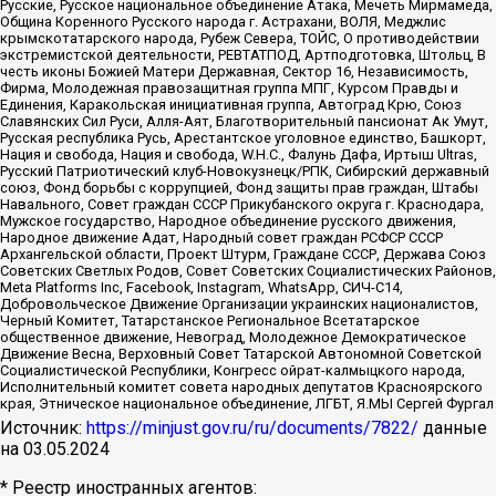
Русские, Русское национальное объединение Атака, Мечеть Мирмамеда,
Община Коренного Русского народа г. Астрахани, ВОЛЯ, Меджлис
крымскотатарского народа, Рубеж Севера, ТОЙС, О противодействии
экстремистской деятельности, РЕВТАТПОД, Артподготовка, Штольц, В
честь иконы Божией Матери Державная, Сектор 16, Независимость,
Фирма, Молодежная правозащитная группа МПГ, Курсом Правды и
Единения, Каракольская инициативная группа, Автоград Крю, Союз
Славянских Сил Руси, Алля-Аят, Благотворительный пансионат Ак Умут,
Русская республика Русь, Арестантское уголовное единство, Башкорт,
Нация и свобода, Нация и свобода, W.H.С., Фалунь Дафа, Иртыш Ultras,
Русский Патриотический клуб-Новокузнецк/РПК, Сибирский державный
союз, Фонд борьбы с коррупцией, Фонд защиты прав граждан, Штабы
Навального, Совет граждан СССР Прикубанского округа г. Краснодара,
Мужское государство, Народное объединение русского движения,
Народное движение Адат, Народный совет граждан РСФСР СССР
Архангельской области, Проект Штурм, Граждане СССР, Держава Союз
Советских Светлых Родов, Совет Советских Социалистических Районов,
Meta Platforms Inc, Facebook, Instagram, WhatsApp, СИЧ-С14,
Добровольческое Движение Организации украинских националистов,
Черный Комитет, Татарстанское Региональное Всетатарское
общественное движение, Невоград, Молодежное Демократическое
Движение Весна, Верховный Совет Татарской Автономной Советской
Социалистической Республики, Конгресс ойрат-калмыцкого народа,
Исполнительный комитет совета народных депутатов Красноярского
края, Этническое национальное объединение, ЛГБТ, Я.МЫ Сергей Фургал
Источник:
https://minjust.gov.ru/ru/documents/7822/
данные
на
03.05.2024
* Реестр иностранных агентов: