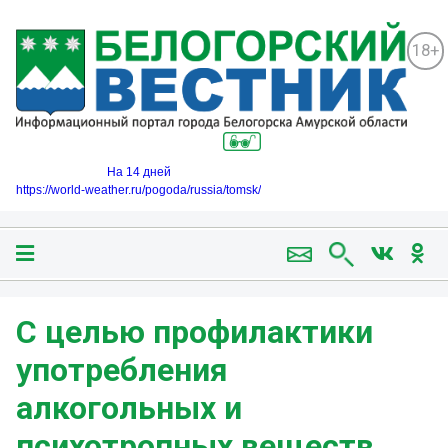
18+
На 14 дней
https://world-weather.ru/pogoda/russia/tomsk/
С целью профилактики
употребления
алкогольных и
психотропных веществ