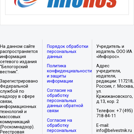
На данном сайте
Порядок обработки
Учредитель и
распространяется
персональных
издатель ООО ИА
информация
данных
«Инфорос».
сетевого издания
Политика
Адрес
"Белогорский
конфиденциальности
учредителя,
вестник".
и защиты
издателя,
Зарегистрировано
информации
редакции: 117218,
Федеральной
Россия, г. Москва,
Согласие на
службой по
ул.
обработку
надзору в сфере
Кржижановского,
персональных
связи,
д.13, кор. 2
данных обратной
информационных
связи
Телефон: +7 (495)
технологий и
718-84-11
массовых
Согласие на
коммуникаций
обработку
E-mail:
(Роскомнадзор).
персональных
info@belvestnik.ru
Реестровая