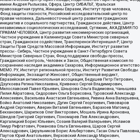
имени Андрея Рылькова, Сфера, Центр СИБАЛЬТ, Уральская
правозащитная группа, Женщины Евразии, Институт прав человека,
Фонд защиты гласности, Российский исследовательский центр по
правам человека, Дальневосточный центр развития гражданских
инициатив и социального партнерства, Гражданское действие, Центр
независимых социологических исследований, Сутяжник, АКАДЕМИЯ ПО
ПРАВАМ ЧЕЛОВЕКА, Центр развития некоммерческих организаций,
Частное учреждение в Калининграде Совета Министров северных
стран, Гражданское содействие, Трансперенси Интернешнл-Р, Центр
Защиты Прав Средств Массовой Информации, Институт развития
прессы - Сибирь, Частное учреждение в Санкт-Петербурге Совета
Министров Северных Стран, Фонд поддержки свободы прессы,
Гражданский контроль, Человек и Закон, Общественная комиссия по
сохранению наследия академика Сахарова, Информационное агентство
МЕМО. РУ, Институт региональной прессы, Институт Развития Свободы
Информации, Экозащита!-Женсовет, Общественный вердикт,
Евразийская антимонопольная ассоциация, Бедушев Петр Петрович,
Дзугкоева Регина Николаевна, Кривенко Сергей Владимирович,
Милославский Павел Юрьевич, Шнырова Ольга Вадимовна, Чанышева
Лилия Айратовна, Сидорович Ольга Борисовна, Туровский Александр
Алексеевич, Васильева Анастасия Евгеньевна, Ривина Анна Валерьевна,
Бойко Анатолий Николаевич, Дугин Сергей Георгиевич, Пивоваров
Андрей Сергеевич, Аверин Виталий Евгеньевич, Барахоев Магомед
Бекханович, Шарипков Олег Викторович, Мошель Ирина Ароновна,
Шведов Григорий Сергеевич, Пономарев Лев Александрович,
Каргалицкий Борис Юльевич, Созаев Валерий Валерьевич, Исламов
Тимур Рифгатович, Романова Ольга Евгеньевна, Щаров Сергей
Алексадрович, Цирульников Борис Альбертович, Гасан Ольга Павловна,
Паутов Юрий Анатольевич, Верховский Александр Маркович,