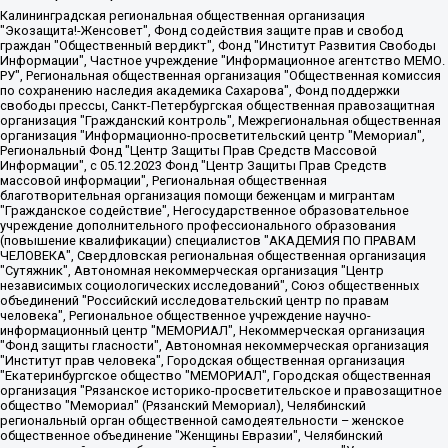
Калининградская региональная общественная организация "Экозащита!-Женсовет", Фонд содействия защите прав и свобод граждан "Общественный вердикт", Фонд "Институт Развития Свободы Информации", Частное учреждение "Информационное агентство МЕМО. РУ", Региональная общественная организация "Общественная комиссия по сохранению наследия академика Сахарова", Фонд поддержки свободы прессы, Санкт-Петербургская общественная правозащитная организация "Гражданский контроль", Межрегиональная общественная организация "Информационно-просветительский центр "Мемориал", Региональный Фонд "Центр Защиты Прав Средств Массовой Информации", с 05.12.2023 Фонд "Центр Защиты Прав Средств массовой информации", Региональная общественная благотворительная организация помощи беженцам и мигрантам "Гражданское содействие", Негосударственное образовательное учреждение дополнительного профессионального образования (повышение квалификации) специалистов "АКАДЕМИЯ ПО ПРАВАМ ЧЕЛОВЕКА", Свердловская региональная общественная организация "Сутяжник", Автономная некоммерческая организация "Центр независимых социологических исследований", Союз общественных объединений "Российский исследовательский центр по правам человека", Региональное общественное учреждение научно-информационный центр "МЕМОРИАЛ", Некоммерческая организация "Фонд защиты гласности", Автономная некоммерческая организация "Институт прав человека", Городская общественная организация "Екатеринбургское общество "МЕМОРИАЛ", Городская общественная организация "Рязанское историко-просветительское и правозащитное общество "Мемориал" (Рязанский Мемориал), Челябинский региональный орган общественной самодеятельности – женское общественное объединение "Женщины Евразии", Челябинский региональный орган общественной самодеятельности "Уральская правозащитная группа", Фонд содействия защите здоровья и социальной справедливости имени Андрея Рылькова, Автономная Некоммерческая Организация "Аналитический Центр Юрия Левады", Автономная некоммерческая организация социальной поддержки населения "Проект Апрель", Региональная общественная организация помощи женщинам и детям, находящимся в кризисной ситуации "Информационно-методический центр "Анна", Фонд содействия развитию массовых коммуникаций и правовому просвещению "Так-так-Так", Фонд содействия устойчивому развитию "Серебряная тайга", Свердловский региональный общественный фонд социальных проектов "Новое время", "Idel.Реалии", Кавказ.Реалии, Крым.Реалии, Телеканал Настоящее Время, Татаро-башкирская служба Радио Свобода (Azatliq Radiosi), Радио Свободная Европа/Радио Свобода (PCE/PC), "Сибирь.Реалии", "Фактограф", Благотворительный фонд помощи осужденным и их семьям, Автономная некоммерческая организация "Институт глобализации и социальных движений", Фонд "В защиту прав заключенных", Частное учреждение "Центр поддержки и содействия развитию средств массовой информации", Пензенский региональный общественный благотворительный фонд "Гражданский союз", "Север.Реалии", Некоммерческая организация Фонд "Правовая инициатива", Общество с ограниченной ответственностью "Радио Свободная Европа/Радио Свобода", Чешское информационное агентство "MEDIUM-ORIENT", Красноярская региональная общественная организация "Мы против СПИДа", Камалягин Денис Николаевич, Маркелов Сергей Евгеньевич, Пономарев Лев Александрович, Савицкая Людмила Алексеевна, Автономная некоммерческая организация "Центр по работе с проблемой насилия "НАСИЛИЮ.НЕТ", Межрегиональный профессиональный союз работников здравоохранения "Альянс врачей", Юридическое лицо, зарегистрированное в Латвийской Республике, SIA "Medusa Project" (регистрационный номер 40103797863, дата регистрации 10.06.2014), Некоммерческая организация "Фонд по борьбе с коррупцией", Автономная некоммерческая организация "Институт права и публичной политики", Баданин Роман Сергеевич, Гликин Максим Александрович, Железнова Мария Михайловна, Лукьянова Юлия Сергеевна, Маетная Елизавета Витальевна, Маняхин Петр Борисович, Чуракова Ольга Владимировна, Ярош Юлия Петровна, Юридическое лицо "The Insider SIA", зарегистрированное в Риге, Латвийская Республика (дата регистрации 26.06.2015), являющееся администратором доменного имени интернет-издания "The Insider SIA", https://theins.ru, Постернак Алексей Евгеньевич, Рубин Михаил Аркадьевич, Анин Роман Александрович, Юридическое лицо Istories fonds, зарегистрированное в Латвийской Республике (регистрационный номер 50008295751, дата регистрации 24.02.2020), Великовский Дмитрий Александрович, Долинина Ирина Николаевна, Мароховская Алеся Алексеевна, Шлейнов Роман Юрьевич, Шмагун Олеся Валентиновна, Общество с ограниченной ответственностью "Альтаир 2021", Общество с ограниченной ответственностью "Вега 2021", Общество с ограниченной ответственностью "Главный редактор 2021", Общество с ограниченной ответственностью "Ромашки монолит", Важенков Артем Валерьевич, Ивановская областная общественная организация "Центр гендерных исследований", Гурман Юрий Альбертович, Медиапроект "ОВД-Инфо", Егоров Владимир Владимирович, Жилинский Владимир Александрович, Общество с ограниченной ответственностью "ЗП", Иванова София Юрьевна, Карезина Инна Павловна, Кильтау Екатерина Викторовна, Петров Алексей Викторович, Пискунов Сергей Евгеньевич, Смирнов Сергей Сергеевич, Тихонов Михаил Сергеевич, Общество с ограниченной ответственностью "ЖУРНАЛИСТ-ИНОСТРАННЫЙ АГЕНТ", Арапова Галина Юрьевна, Вольтская Татьяна Анатольевна, Американская компания "Mason G.E.S. Anonymous Foundation" (США), являющаяся владельцем интернет-издания https://mnews.world/, Компания "Stichting Bellingcat", зарегистрированная в Нидерландах (дата регистрации 11.07.2018), Захаров Андрей Вячеславович, Клепиковская Екатерина Дмитриевна, Общество с ограниченной ответственностью "МЕМО", Перл Роман Александрович, Симонов Евгений Алексеевич, Соловьева Елена Анатольевна, Сотников Даниил Владимирович, Сурначева Елизавета Дмитриевна, Автономная некоммерческая организация по защите прав человека и информированию населения "Якутия – Наше Мнение", Общество с ограниченной ответственностью "Москоу диджитал медиа", с 26.01.2023 Общество с ограниченной ответственностью "Чайка Белые сады", Ветошкина Валерия Валерьевна, Заговора Максим Александрович, Межрегиональное общественное движение "Российская ЛГБТ - сеть", Оленичев Максим Владимирович, Павлов Иван Юрьевич, Скворцова Елена Сергеевна, Общество с ограниченной ответственностью "Как бы инагент", Кочетков Игорь Викторович, Общество с ограниченной ответственностью "Честные выборы", Еланчик Олег Александрович, Общество с ограниченной ответственностью "Нобелевский призыв", Гималова Регина Эмилевна, Григорьев Андрей Валерьевич, Григорьева Алина Александровна, Ассоциация по содействию защите прав призывников, альтернативнослужащих и военнослужащих "Правозащитная группа "Гражданин.Армия.Право", Хисамова Регина Фаритовна, Автономная некоммерческая организация по реализации социально-правовых программ "Лилит", Дальневосточное общественное движение "Маяк", Санкт-Петербургская ЛГБТ-инициативная группа "Выход", Инициативная группа ЛГБТ+ "Реверс", Алексеев Андрей Викторович, Бекбулатова Таисия Львовна, Беляев Иван Михайлович, Владыкина Елена Сергеевна, Гельман Марат Александрович, Никульшина Вероника Юрьевна, Толоконникова Надежда Андреевна, Шендерович Виктор Анатольевич, Общество с ограниченной ответственностью "Данное сообщение", Общество с ограниченной ответственностью Издательский дом "Новая глава", Айнбиндер Александра Александровна, Московский комьюнити-центр для ЛГБТ+инициатив, Благотворительный фонд развития филантропии, Deutsche Welle (Германия, Kurt-Schumacher-Strasse 3, 53113 Bonn), Борзунова Мария Михайловна, Воробьев Виктор Викторович, Голубева Анна Львовна, Константинова Алла Михайловна, Малкова Ирина Владимировна, Мурадов Мурад Абдулгалимович, Осетинская Елизавета Николаевна, Понасенков Евгений Николаевич, Ганапольский Матвей Юрьевич, Киселев Евгений Алексеевич, Борухович Ирина Григорьевна, Дремин Иван Тимофеевич, Дубровский Дмитрий Викторович, Красноярская региональная общественная организация поддержки и развития альтернативных образовательных технологий и межкультурных коммуникаций "ИНТЕРРА", Маяковская Екатерина Алексеевна, Фейгин Марк Захарович, Филимонов Андрей Викторович, Дзугкоева Регина Николаевна, Доброхотов Роман Александрович, Дудь Юрий Александрович, Елкин Сергей Владимирович, Кругликов Кирилл Игоревич, Сабунаева Мария Леонидовна, Семенов Алексей Владимирович, Шаинян Карен Багратович, Шульман Екатерина Михайловна, Асафьев Артур Валерьевич, Вахштайн Виктор Семенович, Венедиктов Алексей Алексеевич, Лушникова Екатерина Евгеньевна, Волков Леонид Михайлович, Невзоров Александр Глебович, Пархоменко Сергей Борисович, Сироткин Ярослав Николаевич, Кара-Мурза Владимир Владимирович, Баранова Наталья Владимировна, Гозман Леонид Яковлевич, Кагарлицкий Борис Юльевич, Климарев Михаил Валерьевич, Милов Владимир Станиславович, Автономная некоммерческая организация Краснодарский центр современного искусства "Типография", Моргенштерн Алишер Тагирович, Соболь Любовь Эдуардовна, Общество с ограниченной ответственностью "ЛИЗА НОРМ", Каспаров Гарри Кимович, Ходорковский Михаил Борисович, Общество с ограниченной ответственностью "Апрельские тезисы", Данилович Ирина Брониславовна, Кашин Олег Владимирович, Петров Николай Владимирович, Пивоваров Алексей Владимирович, Соколов Михаил Владимирович, Цветкова Юлия Владимировна, Чичваркин Евгений Александрович, Комитет против пыток/Команда против пыток, Общество с ограниченной ответственностью "Первый научный", Общество с ограниченной ответственностью "Вертолет и ко", Белоцерковская Вероника Борисовна, Кац Максим Евгеньевич, Лазарева Татьяна Юрьевна, Шаведдинов Руслан Табризович, Яшин Илья Валерьевич, Общество с ограниченной ответственностью "Иноагент ААВ", Алешковский Дмитрий Петрович, Альбац Евгения Марковна, Быков Дмитрий Львович, Галямина Юлия Евгеньевна, Лойко Сергей Леонидович, Мартынов Кирилл Константинович, Медведев Сергей Александрович, Крашенинников Федор Геннадиевич, Гордеева Катерина Вл