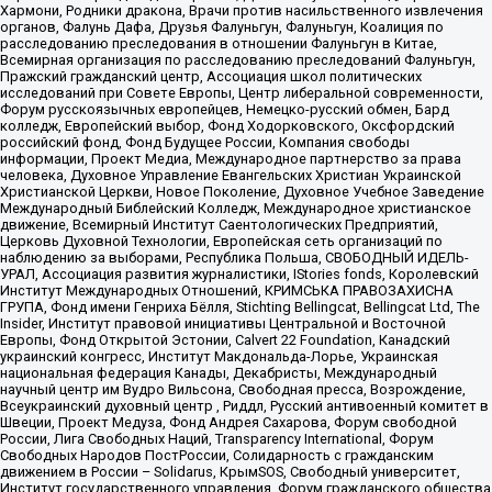
Хармони, Родники дракона, Врачи против насильственного извлечения
органов, Фалунь Дафа, Друзья Фалуньгун, Фалуньгун, Коалиция по
расследованию преследования в отношении Фалуньгун в Китае,
Всемирная организация по расследованию преследований Фалуньгун,
Пражский гражданский центр, Ассоциация школ политических
исследований при Совете Европы, Центр либеральной современности,
Форум русскоязычных европейцев, Немецко-русский обмен, Бард
колледж, Европейский выбор, Фонд Ходорковского, Оксфордский
российский фонд, Фонд Будущее России, Компания свободы
информации, Проект Медиа, Международное партнерство за права
человека, Духовное Управление Евангельских Христиан Украинской
Христианской Церкви, Новое Поколение, Духовное Учебное Заведение
Международный Библейский Колледж, Международное христианское
движение, Всемирный Институт Саентологических Предприятий,
Церковь Духовной Технологии, Европейская сеть организаций по
наблюдению за выборами, Республика Польша, СВОБОДНЫЙ ИДЕЛЬ-
УРАЛ, Ассоциация развития журналистики, IStories fonds, Королевский
Институт Международных Отношений, КРИМСЬКА ПРАВОЗАХИСНА
ГРУПА, Фонд имени Генриха Бёлля, Stichting Bellingcat, Bellingcat Ltd, The
Insider, Институт правовой инициативы Центральной и Восточной
Европы, Фонд Открытой Эстонии, Calvert 22 Foundation, Канадский
украинский конгресс, Институт Макдональда-Лорье, Украинская
национальная федерация Канады, Декабристы, Международный
научный центр им Вудро Вильсона, Свободная пресса, Возрождение,
Всеукраинский духовный центр , Риддл, Русский антивоенный комитет в
Швеции, Проект Медуза, Фонд Андрея Сахарова, Форум свободной
России, Лига Свободных Наций, Transparеncy International, Форум
Свободных Народов ПостРоссии, Солидарность с гражданским
движением в России – Solidarus, КрымSOS, Свободный университет,
Институт государственного управления, Форум гражданского общества