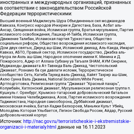
иностранных и международных организаций, признанных
в соответствии с законодательством Российской
Федерации террористическими:
Высший военный Маджлисуль Шура Объединенных сил моджахедов
Кавказа, Конгресс народов Ичкерии и Дагестана, База, Асбат аль-
Ансар, Священная война, Исламская группа, Братья-мусульмане, Партия
исламского освобождения, Лашкар-И-Тайба, Исламская группа,
Движение Талибан, Исламская партия Туркестана, Общество
социальных реформ, Общество возрождения исламского наследия,
Дом двух святых, Джунд аш-Шам, Исламский джихад, Аль-Каида, Имарат
Кавказ, АБТО, Правый сектор, Исламское государство, Джабха аль-
Нусра ли-Ахль аш-Шам, Народное ополчение имени К. Минина и Д.
Пожарского, Аджр от Аллаха Субхану уа Тагьаля SHAM, АУМ Синрике,
Муджахеды джамаата Ат-Тавхида Валь-Джихад, Чистопольский
Джамаат, Рохнамо ба суи давлати исломи, Террористическое
сообщество Сеть, Катиба Таухид валь-Джихад, Хайят Тахрир аш-Шам,
Ахлю Сунна Валь Джамаа, National Socialism/White Power,
Артподготовка, Религиозная группа “Джамаат “Красный пахарь”,
Колумбайн, Хатлонский джамаат, Мусульманская религиозная группа п.
Кушкуль г. Оренбург, Крымско-татарский добровольческий батальон
имени Номана Челебиджихана, Азов, Партия исламского возрождения
Таджикистана, Народная самооборона, Дуббайский джамаат,
московская ячейка, Батал-Хаджи Белхороев, Маньяки Культ Убийц,
Молодёжь Которая Улыбается, Легион Свобода России, Айдар, Русский
добровольческий корпус
Источник:
http://nac.gov.ru/terroristicheskie-i-ekstremistskie-
organizacii-i-materialy.html
данные на
16.11.2023