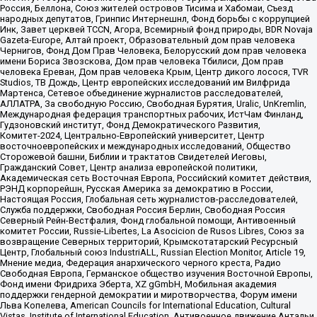
Россия, Беллона, Союз жителей островов Тисима и Хабомаи, Съезд
народных депутатов, Гринпис Интернешнл, Фонд борьбы с коррупцией
Инк, Завет церквей TCCN, Агора, Всемирный фонд природы, BDR Novaja
Gazeta-Europe, Алтай проект, Образовательный дом прав человека
Чернигов, Фонд Дом Прав Человека, Белорусский дом прав человека
имени Бориса Звозскова, Дом прав человека Тбилиси, Дом прав
человека Ереван, Дом прав человека Крым, Центр дикого лосося, TVR
Studios, ТВ Дождь, Центр европейских исследований им Вилфрида
Мартенса, Сетевое объединение журналистов расследователей,
АЛЛАТРА, За свободную Россию, Свободная Бурятия, Uralic, UnKremlin,
Международная федерация транспортных рабочих, ИстЧам Финланд,
Гудзоновский институт, Фонд Демократического Развития,
Комитет-2024, Центрально-Европейский университет, Центр
восточноевропейских и международных исследований, Общество
Сторожевой башни, Библии и трактатов Свидетелей Иеговы,
Гражданский Совет, Центр анализа европейской политики,
Академическая сеть Восточная Европа, Российский комитет действия,
РЭНД корпорейшн, Русская Америка за демократию в России,
Настоящая Россия, Глобальная сеть журналистов-расследователей,
Служба поддержки, Свободная Россия Берлин, Свободная Россия
Северный Рейн-Вестфалия, Фонд глобальной помощи, Антивоенный
комитет России, Russie-Libertes, La Asocicion de Rusos Libres, Союз за
возвращение Северных территорий, Крымскотатарский Ресурсный
Центр, Глобальный союз IndustriALL, Russian Election Monitor, Article 19,
Мнение медиа, Федерация анархического черного креста, Радио
Свободная Европа, Германское общество изучения Восточной Европы,
Фонд имени Фридриха Эберта, XZ gGmbH, Мобильная академия
поддержки гендерной демократии и миротворчества, Форум имени
Льва Копелева, American Councils for International Education, Cultural
Vistas, Institute of International Education, Антивоенное движение Антальи,