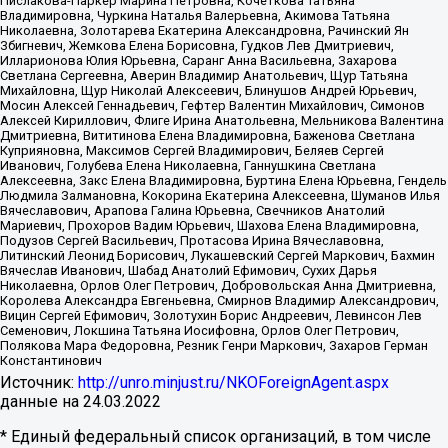
Пислакова-Паркер Марина Петровна, Кочеткова Татьяна
Владимировна, Чуркина Наталья Валерьевна, Акимова Татьяна
Николаевна, Золотарева Екатерина Александровна, Рачинский Ян
Збигневич, Жемкова Елена Борисовна, Гудков Лев Дмитриевич,
Илларионова Юлия Юрьевна, Саранг Анна Васильевна, Захарова
Светлана Сергеевна, Аверин Владимир Анатольевич, Щур Татьяна
Михайловна, Щур Николай Алексеевич, Блинушов Андрей Юрьевич,
Мосин Алексей Геннадьевич, Гефтер Валентин Михайлович, Симонов
Алексей Кириллович, Флиге Ирина Анатольевна, Мельникова Валентина
Дмитриевна, Вититинова Елена Владимировна, Баженова Светлана
Куприяновна, Максимов Сергей Владимирович, Беляев Сергей
Иванович, Голубева Елена Николаевна, Ганнушкина Светлана
Алексеевна, Закс Елена Владимировна, Буртина Елена Юрьевна, Гендель
Людмила Залмановна, Кокорина Екатерина Алексеевна, Шуманов Илья
Вячеславович, Арапова Галина Юрьевна, Свечников Анатолий
Мариевич, Прохоров Вадим Юрьевич, Шахова Елена Владимировна,
Подузов Сергей Васильевич, Протасова Ирина Вячеславовна,
Литинский Леонид Борисович, Лукашевский Сергей Маркович, Бахмин
Вячеслав Иванович, Шабад Анатолий Ефимович, Сухих Дарья
Николаевна, Орлов Олег Петрович, Добровольская Анна Дмитриевна,
Королева Александра Евгеньевна, Смирнов Владимир Александрович,
Вицин Сергей Ефимович, Золотухин Борис Андреевич, Левинсон Лев
Семенович, Локшина Татьяна Иосифовна, Орлов Олег Петрович,
Полякова Мара Федоровна, Резник Генри Маркович, Захаров Герман
Константинович
Источник:
http://unro.minjust.ru/NKOForeignAgent.aspx
данные на
24.03.2022
* Единый федеральный список организаций, в том числе