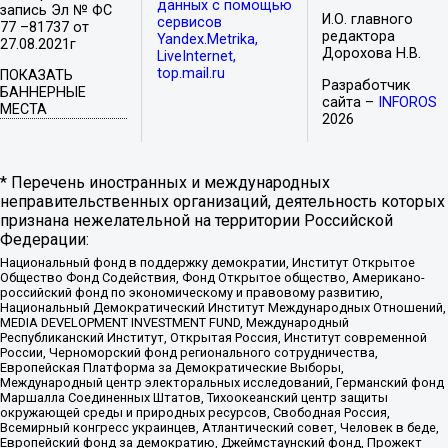
данных с помощью
запись Эл № ФС
И.О. главного
сервисов
77 –81737 от
редактора
Yandex.Metrika,
27.08.2021г
Дорохова Н.В.
LiveInternet,
top.mail.ru
ПОКАЗАТЬ
Разработчик
БАННЕРНЫЕ
сайта –
INFOROS
МЕСТА
2026
* Перечень иностранных и международных
неправительственных организаций, деятельность которых
признана нежелательной на территории Российской
Федерации:
Национальный фонд в поддержку демократии, Институт Открытое
Общество Фонд Содействия, Фонд Открытое общество, Американо-
российский фонд по экономическому и правовому развитию,
Национальный Демократический Институт Международных Отношений,
MEDIA DEVELOPMENT INVESTMENT FUND, Международный
Республиканский Институт, Открытая Россия, Институт современной
России, Черноморский фонд регионального сотрудничества,
Европейская Платформа за Демократические Выборы,
Международный центр электоральных исследований, Германский фонд
Маршалла Соединенных Штатов, Тихоокеанский центр защиты
окружающей среды и природных ресурсов, Свободная Россия,
Всемирный конгресс украинцев, Атлантический совет, Человек в беде,
Европейский фонд за демократию, Джеймстаунский фонд, Прожект