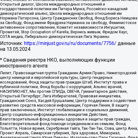
Открытый диалог, Школа международных отношений и
государственной политики им Питера Мунка, Российско-канадский
демократический альянс, Школа международных отношений им
Нормана Патерсона, Центр Гражданских Свобод, Фонд Бориса Немцова
за Свободу, Фонд имени Фридриха Науманна за свободу, Феминистское
антивоенное сопротивление, Комитет независимости Ингушетии,
Прометей, Stop Occupation of Karelia, Вернись живым, Фридом Хаус,
СОТА медиа, Либерально-демократическая Лига Украины
Источник:
https://minjust.gov.ru/ru/documents/7756/
данные
на
13.05.2024
* Сведения реестра НКО, выполняющих функции
иностранного агента:
Лилит, Правозащитная группа Гражданин.Армия.Право, Нижегородский
центр немецкой и европейской культуры, Центр гендерных
исследований, Фонд защиты прав граждан Штаб, Институт права и
публичной политики, Фонд борьбы с коррупцией, Альянс врачей,
НАСИЛИЮ.НЕТ, Мы против СПИДа, СВЕЧА, Гуманитарное действие,
Открытый Петербург, Лига Избирателей, Правовая инициатива,
Гражданский Союз, Хасдей Ерушалаим, Центр поддержки и содействия
развитию средств массовой информации, Горячая Линия, В защиту
прав заключенных, Институт глобализации и социальных движений,
Центр социально-информационных инициатив Действие,
Благотворительный фонд охраны здоровья и защиты прав граждан,
Благотворительный фонд помощи осужденным и их семьям, Фонд
Тольятти, Новое время, Серебряная тайга, Так-Так-Так, Сова, центр Анна,
Проект Апрель, Самарская губерния, Эра здоровья, Мемориал,
Аналитический Центр Юрия Левады, Издательство Парк Гагарина, Фонд