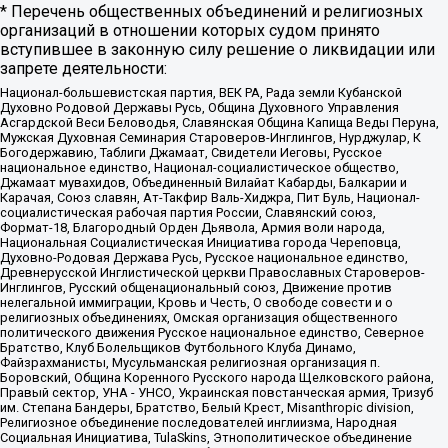
* Перечень общественных объединений и религиозных
организаций в отношении которых судом принято
вступившее в законную силу решение о ликвидации или
запрете деятельности:
Национал-большевистская партия, ВЕК РА, Рада земли Кубанской
Духовно Родовой Державы Русь, Община Духовного Управления
Асгардской Веси Беловодья, Славянская Община Капища Веды Перуна,
Мужская Духовная Семинария Староверов-Инглингов, Нурджулар, К
Богодержавию, Таблиги Джамаат, Свидетели Иеговы, Русское
национальное единство, Национал-социалистическое общество,
Джамаат мувахидов, Объединенный Вилайат Кабарды, Балкарии и
Карачая, Союз славян, Ат-Такфир Валь-Хиджра, Пит Буль, Национал-
социалистическая рабочая партия России, Славянский союз,
Формат-18, Благородный Орден Дьявола, Армия воли народа,
Национальная Социалистическая Инициатива города Череповца,
Духовно-Родовая Держава Русь, Русское национальное единство,
Древнерусской Инглистической церкви Православных Староверов-
Инглингов, Русский общенациональный союз, Движение против
нелегальной иммиграции, Кровь и Честь, О свободе совести и о
религиозных объединениях, Омская организация общественного
политического движения Русское национальное единство, Северное
Братство, Клуб Болельщиков Футбольного Клуба Динамо,
Файзрахманисты, Мусульманская религиозная организация п.
Боровский, Община Коренного Русского народа Щелковского района,
Правый сектор, УНА - УНСО, Украинская повстанческая армия, Тризуб
им. Степана Бандеры, Братство, Белый Крест, Misanthropic division,
Религиозное объединение последователей инглиизма, Народная
Социальная Инициатива, TulaSkins, Этнополитическое объединение