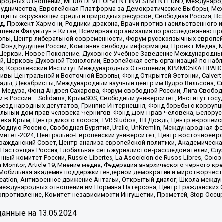
родных Отношений, MEDIA DEVELOPMENT INVESTMENT FUND, Международн
рудничества, Европейская Платформа за Демократические Выборы, Ме
щиты окружающей среды и природных ресурсов, Свободная Россия, Все
, Прожект Хармони, Родники дракона, Врачи против насильственного и
шении Фалуньгун в Китае, Всемирная организация по расследованию пр
опы, Центр либеральной современности, Форум русскоязычных европей
Фонд Будущее России, Компания свободы информации, Проект Медиа, 
 Церкви, Новое Поколение, Духовное Учебное Заведение Международн
й, Церковь Духовной Технологии, Европейская сеть организаций по н
nds, Королевский Институт Международных Отношений, КРИМСЬКА ПРАВОЗ
ициативы Центральной и Восточной Европы, Фонд Открытой Эстонии, Calver
ады, Декабристы, Международный научный центр им Вудро Вильсона, С
 Медуза, Фонд Андрея Сахарова, Форум свободной России, Лига Свободны
в России – Solidarus, КрымSOS, Свободный университет, Институт гос
Съезд народных депутатов, Гринпис Интернешнл, Фонд борьбы с коррупц
тельный дом прав человека Чернигов, Фонд Дом Прав Человека, Белору
ека Крым, Центр дикого лосося, TVR Studios, ТВ Дождь, Центр европей
одную Россию, Свободная Бурятия, Uralic, UnKremlin, Международная ф
омитет-2024, Центрально-Европейский университет, Центр восточноев
ражданский Совет, Центр анализа европейской политики, Академическа
Настоящая Россия, Глобальная сеть журналистов-расследователей, Слу
ый комитет России, Russie-Libertes, La Asocicion de Rusos Libres, С
on Monitor, Article 19, Мнение медиа, Федерация анархического черного
обильная академия поддержки гендерной демократии и миротворчества,
ational Education, Антивоенное движение Антальи, Открытый диалог, Школа 
 международных отношений им Нормана Патерсона, Центр Гражданских 
ротивление, Комитет независимости Ингушетии, Прометей, Stop Occupat
анные на
13.05.2024