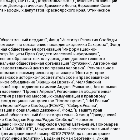
, WhatsApp, СИЧ-С14, Добровольческое Движение Организации
жное Демократическое Движение Весна, Верховный Совет
та народных депутатов Красноярского края, Этническое
, Дальневосточное общественное движение "Маяк", Санкт-Петербургская ЛГБТ-инициативная группа "Выход", Инициативная группа ЛГБТ+ "Реверс", Алексеев Андрей Викторович, Бекбулатова Таисия Львовна, Беляев Иван Михайлович, Владыкина Елена Сергеевна, Гельман Марат Александрович, Никульшина Вероника Юрьевна, Толоконникова Надежда Андреевна, Шендерович Виктор Анатольевич, Общество с ограниченной ответственностью "Данное сообщение", Общество с ограниченной ответственностью Издательский дом "Новая глава", Айнбиндер Александра Александровна, Московский комьюнити-центр для ЛГБТ+инициатив, Благотворительный фонд развития филантропии, Deutsche Welle (Германия, Kurt-Schumacher-Strasse 3, 53113 Bonn), Борзунова Мария Михайловна, Воробьев Виктор Викторович, Голубева Анна Львовна, Константинова Алла Михайловна, Малкова Ирина Владимировна, Мурадов Мурад Абдулгалимович, Осетинская Елизавета Николаевна, Понасенков Евгений Николаевич, Ганапольский Матвей Юрьевич, Киселев Евгений Алексеевич, Борухович Ирина Григорьевна, Дремин Иван Тимофеевич, Дубровский Дмитрий Викторович, Красноярская региональная общественная организация поддержки и развития альтернативных образовательных технологий и межкультурных коммуникаций "ИНТЕРРА", Маяковская Екатерина Алексеевна, Фейгин Марк Захарович, Филимонов Андрей Викторович, Дзугкоева Регина Николаевна, Доброхотов Роман Александрович, Дудь Юрий Александрович, Елкин Сергей Владимирович, Кругликов Кирилл Игоревич, Сабунаева Мария Леонидовна, Семенов Алексей Владимирович, Шаинян Карен Багратович, Шульман Екатерина Михайловна, Асафьев Артур Валерьевич, Вахштайн Виктор Семенович, Венедиктов Алексей Алексеевич, Лушникова Екатерина Евгеньевна, Волков Леонид Михайлович, Невзоров Александр Глебович, Пархоменко Сергей Борисович, Сироткин Ярослав Николаевич, Кара-Мурза Владимир Владимирович, Баранова Наталья Владимировна, Гозман Леонид Яковлевич, Кагарлицкий Борис Юльевич, Климарев Михаил Валерьевич, Милов Владимир Станиславович, Автономная некоммерческая организация Краснодарский центр современного искусства "Типография", Моргенштерн Алишер Тагирович, Соболь Любовь Эдуардовна, Общество с ограниченной ответственностью "ЛИЗА НОРМ", Каспаров Гарри Кимович, Ходорковский Михаил Борисович, Общество с ограниченной ответственностью "Апрельские тезисы", Данилович Ирина Брониславовна, Кашин Олег Владимирович, Петров Николай Владимирович, Пивоваров Алексей Владимирович, Соколов Михаил Владимирович, Цветкова Юлия Владимировна, Чичваркин Евгений Александрович, Комитет против пыток/Команда против пыток, Общество с ограниченной ответственностью "Первый научный", Общество с ограниченной ответственностью "Вертолет и ко", Белоцерковская Вероника Борисовна, Кац Максим Евгеньевич, Лазарева Татьяна Юрьевна, Шаведдинов Руслан Табризович, Яшин Илья Валерьевич, Общество с ограниченной ответственностью "Иноагент ААВ", Алешковский Дмитрий Петрович, Альбац Евгения Марковна, Быков Дмитрий Львович, Галямина Юлия Евгеньевна, Лойко Сергей Леонидович, Мартынов Кирилл Константинович, Медведев Сергей Александрович, Крашенинников Федор Геннадиевич, Гордеева Катерина Вл