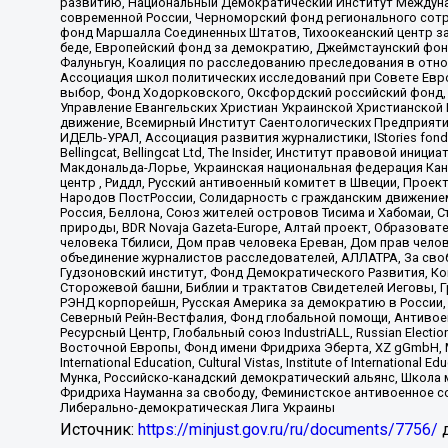
развитию, Национальный Демократический Институт Междуна
современной России, Черноморский фонд регионального сот
фонд Маршалла Соединенных Штатов, Тихоокеанский центр за
беде, Европейский фонд за демократию, Джеймстаунский фонд
Фалуньгун, Коалиция по расследованию преследования в отно
Ассоциация школ политических исследований при Совете Евр
выбор, Фонд Ходорковского, Оксфордский российский фонд, 
Управление Евангельских Христиан Украинской Христианской
движение, Всемирный Институт Саентологических Предприяти
ИДЕЛЬ-УРАЛ, Ассоциация развития журналистики, IStories fo
Bellingcat, Bellingcat Ltd, The Insider, Институт правовой ин
Макдональда-Лорье, Украинская национальная федерация Кан
центр , Риддл, Русский антивоенный комитет в Швеции, Проект
Народов ПостРоссии, Солидарность с гражданским движением 
Россия, Беллона, Союз жителей островов Тисима и Хабомаи, 
природы, BDR Novaja Gazeta-Europe, Алтай проект, Образова
человека Тбилиси, Дом прав человека Ереван, Дом прав челов
объединение журналистов расследователей, АЛЛАТРА, За своб
Гудзоновский институт, Фонд Демократического Развития, К
Сторожевой башни, Библии и трактатов Свидетелей Иеговы, Г
РЭНД корпорейшн, Русская Америка за демократию в России, 
Северный Рейн-Вестфалия, Фонд глобальной помощи, Антивоенн
Ресурсный Центр, Глобальный союз IndustriALL, Russian Electi
Восточной Европы, Фонд имени Фридриха Эберта, XZ gGmbH, М
International Education, Cultural Vistas, Institute of Intern
Мунка, Российско-канадский демократический альянс, Школа
Фридриха Науманна за свободу, Феминистское антивоенное соп
Либерально-демократическая Лига Украины
Источник:
https://minjust.gov.ru/ru/documents/7756/
д