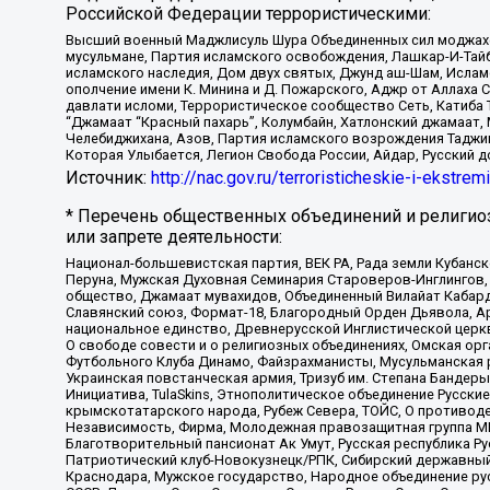
Российской Федерации террористическими:
Высший военный Маджлисуль Шура Объединенных сил моджахедо
мусульмане, Партия исламского освобождения, Лашкар-И-Тай
исламского наследия, Дом двух святых, Джунд аш-Шам, Ислам
ополчение имени К. Минина и Д. Пожарского, Аджр от Аллаха 
давлати исломи, Террористическое сообщество Сеть, Катиба Та
“Джамаат “Красный пахарь”, Колумбайн, Хатлонский джамаат, 
Челебиджихана, Азов, Партия исламского возрождения Таджи
Которая Улыбается, Легион Свобода России, Айдар, Русский 
Источник:
http://nac.gov.ru/terroristicheskie-i-ekstrem
* Перечень общественных объединений и религио
или запрете деятельности:
Национал-большевистская партия, ВЕК РА, Рада земли Кубан
Перуна, Мужская Духовная Семинария Староверов-Инглингов, 
общество, Джамаат мувахидов, Объединенный Вилайат Кабарды
Славянский союз, Формат-18, Благородный Орден Дьявола, А
национальное единство, Древнерусской Инглистической церк
О свободе совести и о религиозных объединениях, Омская ор
Футбольного Клуба Динамо, Файзрахманисты, Мусульманская р
Украинская повстанческая армия, Тризуб им. Степана Бандеры,
Инициатива, TulaSkins, Этнополитическое объединение Русски
крымскотатарского народа, Рубеж Севера, ТОЙС, О противоде
Независимость, Фирма, Молодежная правозащитная группа МПГ
Благотворительный пансионат Ак Умут, Русская республика Рус
Патриотический клуб-Новокузнецк/РПК, Сибирский державный 
Краснодара, Мужское государство, Народное объединение ру