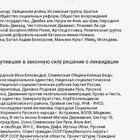
сар, Священная война, Исламская группа, Братья-
а, Общество социальных реформ, Общество возрождения
ое государство, Джабха аль-Нусра ли-Ахль аш-Шам, Народное
 Валь-Джихад, Чистопольский Джамаат, Рохнамо ба суи
nal Socialism/White Power, Артподготовка, Религиозная группа
атарский добровольческий батальон имени Номана
ка, Батал-Хаджи Белхороев, Маньяки Культ Убийц, Молодёжь
тупившее в законную силу решение о ликвидации
ардской Веси Беловодья, Славянская Община Капища Веды
ское национальное единство, Национал-социалистическое
 Национал-социалистическая рабочая партия России,
Череповца, Духовно-Родовая Держава Русь, Русское
з, Движение против нелегальной иммиграции, Кровь и Честь,
е единство, Северное Братство, Клуб Болельщиков
ода Щелковского района, Правый сектор, УНА - УНСО,
ие последователей инглиизма, Народная Социальная
 Коренного Русского народа г. Астрахани, ВОЛЯ, Меджлис
льц, В честь иконы Божией Матери Державная, Сектор 16,
рад Крю, Союз Славянских Сил Руси, Алля-Аят,
 свобода, W.H.С., Фалунь Дафа, Иртыш Ultras, Русский
вального, Совет граждан СССР Прикубанского округа г.
ФСР СССР Архангельской области, Проект Штурм, Граждане