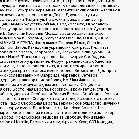
ый Республиканский Институт, Открытая Россия, Институт
ждународный центр электоральных исследований, Германский
мирный конгресс украинцев, Атлантический совет, Человек в
звлечения органов, Фалунь Дафа, Друзья Фалуньгун,
еследований Фалуньгун, Пражский гражданский центр,
цев, Немецко-русский обмен, Бард колледж, Европейский
Международное партнерство за права человека, Духовное
ый Библейский Колледж, Международное христианское
аблюдению за выборами, Республика Польша, СВОБОДНЫЙ
АХИСНА ГРУПА, Фонд имени Генриха Бёлля, Stichting
t 22 Foundation, Канадский украинский конгресс, Институт
вободная пресса, Возрождение, Всеукраинский духовный
х Наций, Transparеncy International, Форум Свободных
ударственного управления, Форум гражданского общества
ией Инк, Завет церквей TCCN, Агора, Всемирный фонд
сский дом прав человека имени Бориса Звозскова, Дом прав
ских исследований им Вилфрида Мартенса, Сетевое
едерация транспортных рабочих, ИстЧам Финланд,
ропейских и международных исследований, Общество
я сеть Восточная Европа, Российский комитет действия,
жба поддержки, Свободная Россия Берлин, Свободная Россия
оюз за возвращение Северных территорий, Крымскотатарский
 креста, Радио Свободная Европа, Германское общество изучения
 Форум имени Льва Копелева, American Councils for
международных отношений и государственной политики им Питера
Свобод, Фонд Бориса Немцова за Свободу, Фонд имени
ion of Karelia, Вернись живым, Фридом Хаус, СОТА медиа,