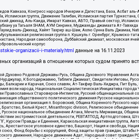
в Кавказа, Конгресс народов Ичкерии и Дагестана, База, Асбат аль-Ан
ба, Исламская группа, Движение Талибан, Исламская партия Туркестан
ский джихад, Аль-Каида, Имарат Кавказ, АБТО, Правый сектор, Исламск
Субхану уа Тагьаля SHAM, АУМ Синрике, Муджахеды джамаата Ат-Тавхида
ухид валь-Джихад, Хайят Тахрир аш-Шам, Ахлю Сунна Валь Джамаа, Natio
Мусульманская религиозная группа п. Кушкуль г. Оренбург, Крымско-т
кистана, Народная самооборона, Дуббайский джамаат, московская ячей
добровольческий корпус
istskie-organizacii-i-materialy.html
данные на
16.11.2023
зных организаций в отношении которых судом принято вс
ской Духовно Родовой Державы Русь, Община Духовного Управления Асг
Нурджулар, К Богодержавию, Таблиги Джамаат, Свидетели Иеговы, Рус
, Балкарии и Карачая, Союз славян, Ат-Такфир Валь-Хиджра, Пит Буль,
рмия воли народа, Национальная Социалистическая Инициатива города 
ви Православных Староверов-Инглингов, Русский общенациональный сою
ганизация общественного политического движения Русское национально
елигиозная организация п. Боровский, Община Коренного Русского нар
 Братство, Белый Крест, Misanthropic division, Религиозное объединен
е, Русское национальное объединение Атака, Мечеть Мирмамеда, Община
йствии экстремистской деятельности, РЕВТАТПОД, Артподготовка, Што
, Курсом Правды и Единения, Каракольская инициативная группа, Автог
ь, Арестантское уголовное единство, Башкорт, Нация и свобода, Нация и
союз, Фонд борьбы с коррупцией, Фонд защиты прав граждан, Штабы На
сского движения, Народное движение Адат, Народный совет граждан РС