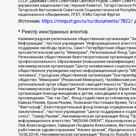
СССР, Держава Союз Советских Светлых Родов, Совет Советски
украинских националистов, Черный Комитет, Татарстанское 
Татарской Автономной Советской Социалистической Республи
национальное объединение, ЛГБТ, Я.МЫ Сергей Фургал
Источник:
https://minjust.gov.ru/ru/documents/7822/
д
* Реестр иностранных агентов:
Калининградская региональная общественная организация "Экозащита!-Женсовет", Фонд содействия защите прав и свобод граждан "Общественный вердикт", Фонд "Институт Развития Свободы Информации", Частное учреждение "Информационное агентство МЕМО. РУ", Региональная общественная организация "Общественная комиссия по сохранению наследия академика Сахарова", Фонд поддержки свободы прессы, Санкт-Петербургская общественная правозащитная организация "Гражданский контроль", Межрегиональная общественная организация "Информационно-просветительский центр "Мемориал", Региональный Фонд "Центр Защиты Прав Средств Массовой Информации", с 05.12.2023 Фонд "Центр Защиты Прав Средств массовой информации", Региональная общественная благотворительная организация помощи беженцам и мигрантам "Гражданское содействие", Негосударственное образовательное учреждение дополнительного профессионального образования (повышение квалификации) специалистов "АКАДЕМИЯ ПО ПРАВАМ ЧЕЛОВЕКА", Свердловская региональная общественная организация "Сутяжник", Автономная некоммерческая организация "Центр независимых социологических исследований", Союз общественных объединений "Российский исследовательский центр по правам человека", Региональное общественное учреждение научно-информационный центр "МЕМОРИАЛ", Некоммерческая организация "Фонд защиты гласности", Автономная некоммерческая организация "Институт прав человека", Городская общественная организация "Екатеринбургское общество "МЕМОРИАЛ", Городская общественная организация "Рязанское историко-просветительское и правозащитное общество "Мемориал" (Рязанский Мемориал), Челябинский региональный орган общественной самодеятельности – женское общественное объединение "Женщины Евразии", Челябинский региональный орган общественной самодеятельности "Уральская правозащитная группа", Фонд содействия защите здоровья и социальной справедливости имени Андрея Рылькова, Автономная Некоммерческая Организация "Аналитический Центр Юрия Левады", Автономная некоммерческая организация социальной поддержки населения "Проект Апрель", Региональная общественная организация помощи женщинам и детям, находящимся в кризисной ситуации "Информационно-методический центр "Анна", Фонд содействия развитию массовых коммуникаций и правовому просвещению "Так-так-Так", Фонд содействия устойчивому развитию "Серебряная тайга", Свердловский региональный общественный фонд социальных проектов "Новое время", "Idel.Реалии", Кавказ.Реалии, Крым.Реалии, Телеканал Настоящее Время, Татаро-башкирская служба Радио Свобода (Azatliq Radiosi), Радио Свободная Европа/Радио Свобода (PCE/PC), "Сибирь.Реалии", "Фактограф", Благотворительный фонд помощи осужденным и их семьям, Автономная некоммерческая организация "Институт глобализации и социальных движений", Фонд "В защиту прав заключенных", Частное учреждение "Центр поддержки и содействия развитию средств массовой информации", Пензенский региональный общественный благотворительный фонд "Гражданский союз", "Север.Реалии", Некоммерческая организация Фонд "Правовая инициатива", Общество с ограниченной ответственностью "Радио Свободная Европа/Радио Свобода", Чешское информационное агентство "MEDIUM-ORIENT", Красноярская региональная общественная организация