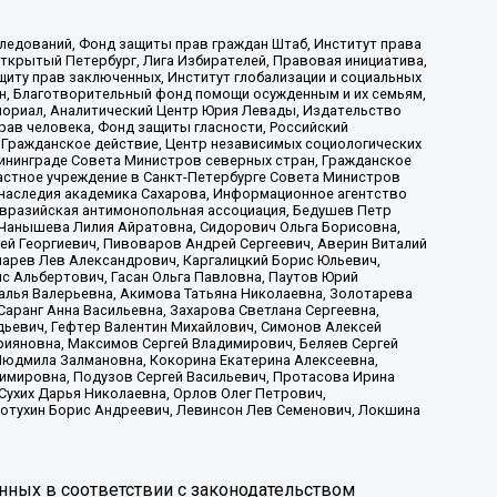
ледований, Фонд защиты прав граждан Штаб, Институт права
Открытый Петербург, Лига Избирателей, Правовая инициатива,
иту прав заключенных, Институт глобализации и социальных
н, Благотворительный фонд помощи осужденным и их семьям,
Мемориал, Аналитический Центр Юрия Левады, Издательство
рав человека, Фонд защиты гласности, Российский
 Гражданское действие, Центр независимых социологических
ининграде Совета Министров северных стран, Гражданское
астное учреждение в Санкт-Петербурге Совета Министров
 наследия академика Сахарова, Информационное агентство
Евразийская антимонопольная ассоциация, Бедушев Петр
 Чанышева Лилия Айратовна, Сидорович Ольга Борисовна,
гей Георгиевич, Пивоваров Андрей Сергеевич, Аверин Виталий
марев Лев Александрович, Каргалицкий Борис Юльевич,
с Альбертович, Гасан Ольга Павловна, Паутов Юрий
алья Валерьевна, Акимова Татьяна Николаевна, Золотарева
аранг Анна Васильевна, Захарова Светлана Сергеевна,
дьевич, Гефтер Валентин Михайлович, Симонов Алексей
рияновна, Максимов Сергей Владимирович, Беляев Сергей
 Людмила Залмановна, Кокорина Екатерина Алексеевна,
имировна, Подузов Сергей Васильевич, Протасова Ирина
Сухих Дарья Николаевна, Орлов Олег Петрович,
отухин Борис Андреевич, Левинсон Лев Семенович, Локшина
нных в соответствии с законодательством