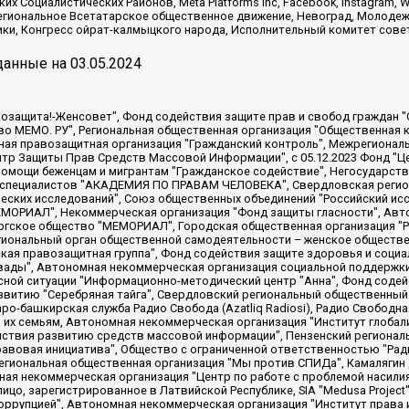
х Социалистических Районов, Meta Platforms Inc, Facebook, Instagram
Региональное Всетатарское общественное движение, Невоград, Молоде
ки, Конгресс ойрат-калмыцкого народа, Исполнительный комитет сове
анные на
03.05.2024
 "Мы против СПИДа", Камалягин Денис Николаевич, Маркелов Сергей Евгеньевич, Пономарев Лев Александрович, Савицкая Людмила Алексеевна, Автономная некоммерческая организация "Центр по работе с проблемой насилия "НАСИЛИЮ.НЕТ", Межрегиональный профессиональный союз работников здравоохранения "Альянс врачей", Юридическое лицо, зарегистрированное в Латвийской Республике, SIA "Medusa Project" (регистрационный номер 40103797863, дата регистрации 10.06.2014), Некоммерческая организация "Фонд по борьбе с коррупцией", Автономная некоммерческая организация "Институт права и публичной политики", Баданин Роман Сергеевич, Гликин Максим Александрович, Железнова Мария Михайловна, Лукьянова Юлия Сергеевна, Маетная Елизавета Витальевна, Маняхин Петр Борисович, Чуракова Ольга Владимировна, Ярош Юлия Петровна, Юридическое лицо "The Insider SIA", зарегистрированное в Риге, Латвийская Республика (дата регистрации 26.06.2015), являющееся администратором доменного имени интернет-издания "The Insider SIA", https://theins.ru, Постернак Алексей Евгеньевич, Рубин Михаил Аркадьевич, Анин Роман Александрович, Юридическое лицо Istories fonds, зарегистрированное в Латвийской Республике (регистрационный номер 50008295751, дата регистрации 24.02.2020), Великовский Дмитрий Александрович, Долинина Ирина Николаевна, Мароховская Алеся Алексеевна, Шлейнов Роман Юрьевич, Шмагун Олеся Валентиновна, Общество с ограниченной ответственностью "Альтаир 2021", Общество с ограниченной ответственностью "Вега 2021", Общество с ограниченной ответственностью "Главный редактор 2021", Общество с ограниченной ответственностью "Ромашки монолит", Важенков Артем Валерьевич, Ивановская областная общественная организация "Центр гендерных исследований", Гурман Юрий Альбертович, Медиапроект "ОВД-Инфо", Егоров Владимир Владимирович, Жилинский Владимир Александрович, Общество с ограниченной ответственностью "ЗП", Иванова София Юрьевна, Карезина Инна Павловна, Кильтау Екатерина Викторовна, Петров Алексей Викторович, Пискунов Сергей Евгеньевич, Смирнов Сергей Сергеевич, Тихонов Михаил Сергеевич, Общество с ограниченной ответственностью "ЖУРНАЛИСТ-ИНОСТРАННЫЙ АГЕНТ", Арапова Галина Юрьевна, Вольтская Татьяна Анатольевна, Американская компания "Mason G.E.S. Anonymous Foundation" (США), являющаяся владельцем интернет-издания https://mnews.world/, Компания "Stichting Bellingcat", зарегистрированная в Нидерландах (дата регистрации 11.07.2018), Захаров Андрей Вячеславович, Клепиковская Екатерина Дмитриевна, Общество с ограниченной ответственностью "МЕМО", Перл Роман Александрович, Симонов Евгений Алексеевич, Соловьева Елена Анатольевна, Сотников Даниил Владимирович, Сурначева Елизавета Дмитриевна, Автономная некоммерческая организация по защите прав человека и информированию населения "Якутия – Наше Мнение", Общество с ограниченной ответственностью "Москоу диджитал медиа", с 26.01.2023 Общество с ограниченной ответственностью "Чайка Белые сады", Ветошкина Валерия Валерьевна, Заговора Максим Александрович, Межрегиональное общественное движение "Российская ЛГБТ - сеть", Оленичев Максим Владимирович, Павлов Иван Юрьевич, Скворцова Елена Сергеевна, Общество с ограниченной ответственностью "Как бы инагент", Кочетков Игорь Викторович, Общество с ограниченной ответственностью "Честные выборы", Еланчик Олег Александрович, Общество с ограниченной ответственностью "Нобелевский призыв", Гималова Регина Эмилевна, Григорьев Андрей Валерьевич, Григорьева Алина Александровна, Ассоциация по содействию защите прав призывников, альтернативнослужащих и военнослужащих "Правозащитная группа "Гражданин.Армия.Право", Хисамова Регина Фаритовна, Автономная некоммерческая организация по реализации социально-правовых программ "Лилит"