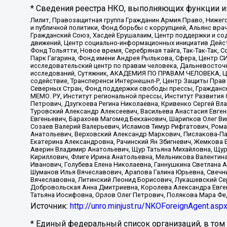
* Сведения реестра НКО, выполняющих функции ин
Лилит, Правозащитная группа Гражданин.Армия.Право, Нижего
и публичной политики, Фонд борьбы с коррупцией, Альянс вр
Гражданский Союз, Хасдей Ерушалаим, Центр поддержки и сод
движений, Центр социально-информационных инициатив Дейс
Фонд Тольятти, Новое время, Серебряная тайга, Так-Так-Так,
Парк Гагарина, Фонд имени Андрея Рылькова, Сфера, Центр С
исследовательский центр по правам человека, Дальневосточн
исследований, Сутяжник, АКАДЕМИЯ ПО ПРАВАМ ЧЕЛОВЕКА, Це
содействие, Трансперенси Интернешнл-Р, Центр Защиты Прав
Северных Стран, Фонд поддержки свободы прессы, Гражданск
МЕМО. РУ, Институт региональной прессы, Институт Развити
Петрович, Дзугкоева Регина Николаевна, Кривенко Сергей В
Туровский Александр Алексеевич, Васильева Анастасия Евген
Евгеньевич, Барахоев Магомед Бекханович, Шарипков Олег В
Созаев Валерий Валерьевич, Исламов Тимур Рифгатович, Рома
Анатольевич, Верховский Александр Маркович, Пислакова-Па
Екатерина Александровна, Рачинский Ян Збигневич, Жемкова 
Аверин Владимир Анатольевич, Щур Татьяна Михайловна, Щур
Кириллович, Флиге Ирина Анатольевна, Мельникова Валентин
Иванович, Голубева Елена Николаевна, Ганнушкина Светлана 
Шуманов Илья Вячеславович, Арапова Галина Юрьевна, Свечн
Вячеславовна, Литинский Леонид Борисович, Лукашевский Се
Добровольская Анна Дмитриевна, Королева Александра Евген
Татьяна Иосифовна, Орлов Олег Петрович, Полякова Мара Фе
Источник:
http://unro.minjust.ru/NKOForeignAgent.asp
* Единый федеральный список организаций, в том