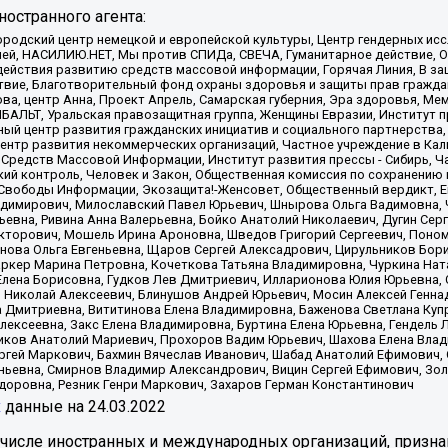
остранного агента:
родский центр немецкой и европейской культуры, Центр гендерных исс
ачей, НАСИЛИЮ.НЕТ, Мы против СПИДа, СВЕЧА, Гуманитарное действие, 
ействия развитию средств массовой информации, Горячая Линия, В защ
твие, Благотворительный фонд охраны здоровья и защиты прав гражда
 Сова, центр Анна, Проект Апрель, Самарская губерния, Эра здоровья, 
ИБАЛЬТ, Уральская правозащитная группа, Женщины Евразии, Институт п
ый центр развития гражданских инициатив и социального партнерства,
нтр развития некоммерческих организаций, Частное учреждение в Кал
 Средств Массовой Информации, Институт развития прессы - Сибирь, Ч
ий контроль, Человек и Закон, Общественная комиссия по сохранению
я Свободы Информации, Экозащита!-Женсовет, Общественный вердикт, 
ладимирович, Милославский Павел Юрьевич, Шнырова Ольга Вадимовна,
ьевна, Ривина Анна Валерьевна, Бойко Анатолий Николаевич, Дугин Сер
икторович, Мошель Ирина Ароновна, Шведов Григорий Сергеевич, Поно
нова Ольга Евгеньевна, Щаров Сергей Алексадрович, Цирульников Бори
ркер Марина Петровна, Кочеткова Татьяна Владимировна, Чуркина Нат
Елена Борисовна, Гудков Лев Дмитриевич, Илларионова Юлия Юрьевна, С
 Николай Алексеевич, Блинушов Андрей Юрьевич, Мосин Алексей Генна
а Дмитриевна, Вититинова Елена Владимировна, Баженова Светлана Куп
Алексеевна, Закс Елена Владимировна, Буртина Елена Юрьевна, Гендель
иков Анатолий Мариевич, Прохоров Вадим Юрьевич, Шахова Елена Влад
ргей Маркович, Бахмин Вячеслав Иванович, Шабад Анатолий Ефимович, 
ьевна, Смирнов Владимир Александрович, Вицин Сергей Ефимович, Зол
доровна, Резник Генри Маркович, Захаров Герман Константинович
x
данные на
24.03.2022
 числе иностранных и международных организаций, призна