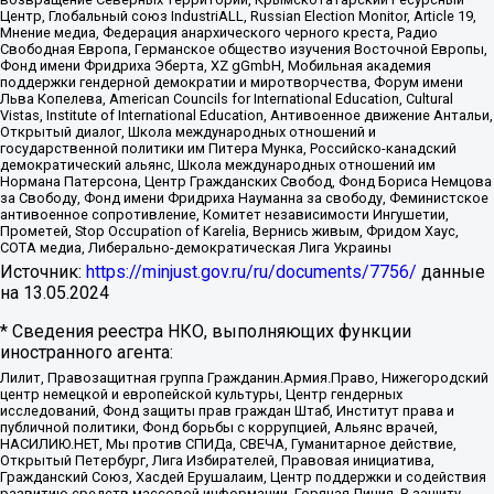
Центр, Глобальный союз IndustriALL, Russian Election Monitor, Article 19,
Мнение медиа, Федерация анархического черного креста, Радио
Свободная Европа, Германское общество изучения Восточной Европы,
Фонд имени Фридриха Эберта, XZ gGmbH, Мобильная академия
поддержки гендерной демократии и миротворчества, Форум имени
Льва Копелева, American Councils for International Education, Cultural
Vistas, Institute of International Education, Антивоенное движение Антальи,
Открытый диалог, Школа международных отношений и
государственной политики им Питера Мунка, Российско-канадский
демократический альянс, Школа международных отношений им
Нормана Патерсона, Центр Гражданских Свобод, Фонд Бориса Немцова
за Свободу, Фонд имени Фридриха Науманна за свободу, Феминистское
антивоенное сопротивление, Комитет независимости Ингушетии,
Прометей, Stop Occupation of Karelia, Вернись живым, Фридом Хаус,
СОТА медиа, Либерально-демократическая Лига Украины
Источник:
https://minjust.gov.ru/ru/documents/7756/
данные
на
13.05.2024
* Сведения реестра НКО, выполняющих функции
иностранного агента:
Лилит, Правозащитная группа Гражданин.Армия.Право, Нижегородский
центр немецкой и европейской культуры, Центр гендерных
исследований, Фонд защиты прав граждан Штаб, Институт права и
публичной политики, Фонд борьбы с коррупцией, Альянс врачей,
НАСИЛИЮ.НЕТ, Мы против СПИДа, СВЕЧА, Гуманитарное действие,
Открытый Петербург, Лига Избирателей, Правовая инициатива,
Гражданский Союз, Хасдей Ерушалаим, Центр поддержки и содействия
развитию средств массовой информации, Горячая Линия, В защиту