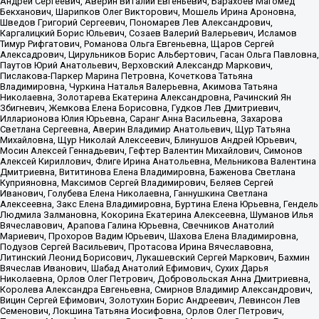
Андрей Сергеевич, Аверин Виталий Евгеньевич, Барахоев Магомед
Бекханович, Шарипков Олег Викторович, Мошель Ирина Ароновна,
Шведов Григорий Сергеевич, Пономарев Лев Александрович,
Каргалицкий Борис Юльевич, Созаев Валерий Валерьевич, Исламов
Тимур Рифгатович, Романова Ольга Евгеньевна, Щаров Сергей
Алексадрович, Цирульников Борис Альбертович, Гасан Ольга Павловна,
Паутов Юрий Анатольевич, Верховский Александр Маркович,
Пислакова-Паркер Марина Петровна, Кочеткова Татьяна
Владимировна, Чуркина Наталья Валерьевна, Акимова Татьяна
Николаевна, Золотарева Екатерина Александровна, Рачинский Ян
Збигневич, Жемкова Елена Борисовна, Гудков Лев Дмитриевич,
Илларионова Юлия Юрьевна, Саранг Анна Васильевна, Захарова
Светлана Сергеевна, Аверин Владимир Анатольевич, Щур Татьяна
Михайловна, Щур Николай Алексеевич, Блинушов Андрей Юрьевич,
Мосин Алексей Геннадьевич, Гефтер Валентин Михайлович, Симонов
Алексей Кириллович, Флиге Ирина Анатольевна, Мельникова Валентина
Дмитриевна, Вититинова Елена Владимировна, Баженова Светлана
Куприяновна, Максимов Сергей Владимирович, Беляев Сергей
Иванович, Голубева Елена Николаевна, Ганнушкина Светлана
Алексеевна, Закс Елена Владимировна, Буртина Елена Юрьевна, Гендель
Людмила Залмановна, Кокорина Екатерина Алексеевна, Шуманов Илья
Вячеславович, Арапова Галина Юрьевна, Свечников Анатолий
Мариевич, Прохоров Вадим Юрьевич, Шахова Елена Владимировна,
Подузов Сергей Васильевич, Протасова Ирина Вячеславовна,
Литинский Леонид Борисович, Лукашевский Сергей Маркович, Бахмин
Вячеслав Иванович, Шабад Анатолий Ефимович, Сухих Дарья
Николаевна, Орлов Олег Петрович, Добровольская Анна Дмитриевна,
Королева Александра Евгеньевна, Смирнов Владимир Александрович,
Вицин Сергей Ефимович, Золотухин Борис Андреевич, Левинсон Лев
Семенович, Локшина Татьяна Иосифовна, Орлов Олег Петрович,