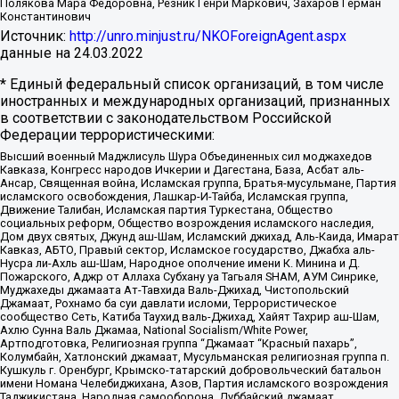
Полякова Мара Федоровна, Резник Генри Маркович, Захаров Герман
Константинович
Источник:
http://unro.minjust.ru/NKOForeignAgent.aspx
данные на
24.03.2022
* Единый федеральный список организаций, в том числе
иностранных и международных организаций, признанных
в соответствии с законодательством Российской
Федерации террористическими:
Высший военный Маджлисуль Шура Объединенных сил моджахедов
Кавказа, Конгресс народов Ичкерии и Дагестана, База, Асбат аль-
Ансар, Священная война, Исламская группа, Братья-мусульмане, Партия
исламского освобождения, Лашкар-И-Тайба, Исламская группа,
Движение Талибан, Исламская партия Туркестана, Общество
социальных реформ, Общество возрождения исламского наследия,
Дом двух святых, Джунд аш-Шам, Исламский джихад, Аль-Каида, Имарат
Кавказ, АБТО, Правый сектор, Исламское государство, Джабха аль-
Нусра ли-Ахль аш-Шам, Народное ополчение имени К. Минина и Д.
Пожарского, Аджр от Аллаха Субхану уа Тагьаля SHAM, АУМ Синрике,
Муджахеды джамаата Ат-Тавхида Валь-Джихад, Чистопольский
Джамаат, Рохнамо ба суи давлати исломи, Террористическое
сообщество Сеть, Катиба Таухид валь-Джихад, Хайят Тахрир аш-Шам,
Ахлю Сунна Валь Джамаа, National Socialism/White Power,
Артподготовка, Религиозная группа “Джамаат “Красный пахарь”,
Колумбайн, Хатлонский джамаат, Мусульманская религиозная группа п.
Кушкуль г. Оренбург, Крымско-татарский добровольческий батальон
имени Номана Челебиджихана, Азов, Партия исламского возрождения
Таджикистана, Народная самооборона, Дуббайский джамаат,