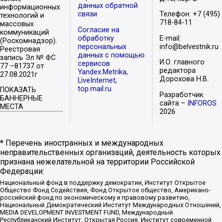
данных обратной
информационных
связи
Телефон: +7 (495)
технологий и
718-84-11
массовых
Согласие на
коммуникаций
обработку
E-mail:
(Роскомнадзор).
персональных
info@belvestnik.ru
Реестровая
данных с помощью
запись Эл № ФС
И.О. главного
сервисов
77 –81737 от
редактора
Yandex.Metrika,
27.08.2021г
Дорохова Н.В.
LiveInternet,
top.mail.ru
ПОКАЗАТЬ
Разработчик
БАННЕРНЫЕ
сайта –
INFOROS
МЕСТА
2026
* Перечень иностранных и международных
неправительственных организаций, деятельность которых
признана нежелательной на территории Российской
Федерации:
Национальный фонд в поддержку демократии, Институт Открытое
Общество Фонд Содействия, Фонд Открытое общество, Американо-
российский фонд по экономическому и правовому развитию,
Национальный Демократический Институт Международных Отношений,
MEDIA DEVELOPMENT INVESTMENT FUND, Международный
Республиканский Институт, Открытая Россия, Институт современной