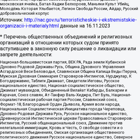
московская ячейка, Батал-Хаджи Белхороев, Маньяки Культ Убийц,
Молодёжь Которая Улыбается, Легион Свобода России, Айдар, Русский
добровольческий корпус
Источник:
http://nac.gov.ru/terroristicheskie-i-ekstremistskie-
organizacii-i-materialy.html
данные на
16.11.2023
* Перечень общественных объединений и религиозных
организаций в отношении которых судом принято
вступившее в законную силу решение о ликвидации или
запрете деятельности:
Национал-большевистская партия, ВЕК РА, Рада земли Кубанской
Духовно Родовой Державы Русь, Община Духовного Управления
Асгардской Веси Беловодья, Славянская Община Капища Веды Перуна,
Мужская Духовная Семинария Староверов-Инглингов, Нурджулар, К
Богодержавию, Таблиги Джамаат, Свидетели Иеговы, Русское
национальное единство, Национал-социалистическое общество,
Джамаат мувахидов, Объединенный Вилайат Кабарды, Балкарии и
Карачая, Союз славян, Ат-Такфир Валь-Хиджра, Пит Буль, Национал-
социалистическая рабочая партия России, Славянский союз,
Формат-18, Благородный Орден Дьявола, Армия воли народа,
Национальная Социалистическая Инициатива города Череповца,
Духовно-Родовая Держава Русь, Русское национальное единство,
Древнерусской Инглистической церкви Православных Староверов-
Инглингов, Русский общенациональный союз, Движение против
нелегальной иммиграции, Кровь и Честь, О свободе совести и о
религиозных объединениях, Омская организация общественного
политического движения Русское национальное единство, Северное