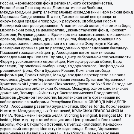
России, Черноморский фонд регионального сотрудничества,
Европейская Платформа за Демократические Выборы,
Международный центр электоральных исследований, Германский фонд
Маршалла Соединенных Штатов, Тихоокеанский центр защиты
окружающей среды и природных ресурсов, Свободная Россия,
Всемирный конгресс украинцев, Атлантический совет, Человек в беде,
Европейский фонд за демократию, Джеймстаунский фонд, Прожект
Хармони, Родники дракона, Врачи против насильственного извлечения
органов, Фалунь Дафа, Друзья Фалуньгун, Фалуньгун, Коалиция по
расследованию преследования в отношении Фалуньгун в Китае,
Всемирная организация по расследованию преследований Фалуньгун,
Пражский гражданский центр, Ассоциация школ политических
исследований при Совете Европы, Центр либеральной современности,
Форум русскоязычных европейцев, Немецко-русский обмен, Бард
колледж, Европейский выбор, Фонд Ходорковского, Оксфордский
российский фонд, Фонд Будущее России, Компания свободы
информации, Проект Медиа, Международное партнерство за права
человека, Духовное Управление Евангельских Христиан Украинской
Христианской Церкви, Новое Поколение, Духовное Учебное Заведение
Международный Библейский Колледж, Международное христианское
движение, Всемирный Институт Саентологических Предприятий,
Церковь Духовной Технологии, Европейская сеть организаций по
наблюдению за выборами, Республика Польша, СВОБОДНЫЙ ИДЕЛЬ-
УРАЛ, Ассоциация развития журналистики, IStories fonds, Королевский
Институт Международных Отношений, КРИМСЬКА ПРАВОЗАХИСНА
ГРУПА, Фонд имени Генриха Бёлля, Stichting Bellingcat, Bellingcat Ltd, The
Insider, Институт правовой инициативы Центральной и Восточной
Европы, Фонд Открытой Эстонии, Calvert 22 Foundation, Канадский
украинский конгресс, Институт Макдональда-Лорье, Украинская
национальная федерация Канады, Декабристы, Международный