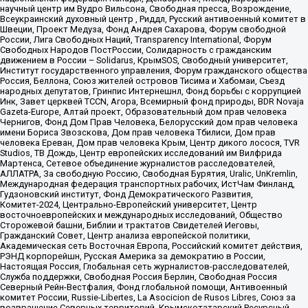
научный центр им Вудро Вильсона, Свободная пресса, Возрождение,
Всеукраинский духовный центр , Риддл, Русский антивоенный комитет в
Швеции, Проект Медуза, Фонд Андрея Сахарова, Форум свободной
России, Лига Свободных Наций, Transparеncy International, Форум
Свободных Народов ПостРоссии, Солидарность с гражданским
движением в России – Solidarus, КрымSOS, Свободный университет,
Институт государственного управления, Форум гражданского общества
Россия, Беллона, Союз жителей островов Тисима и Хабомаи, Съезд
народных депутатов, Гринпис Интернешнл, Фонд борьбы с коррупцией
Инк, Завет церквей TCCN, Агора, Всемирный фонд природы, BDR Novaja
Gazeta-Europe, Алтай проект, Образовательный дом прав человека
Чернигов, Фонд Дом Прав Человека, Белорусский дом прав человека
имени Бориса Звозскова, Дом прав человека Тбилиси, Дом прав
человека Ереван, Дом прав человека Крым, Центр дикого лосося, TVR
Studios, ТВ Дождь, Центр европейских исследований им Вилфрида
Мартенса, Сетевое объединение журналистов расследователей,
АЛЛАТРА, За свободную Россию, Свободная Бурятия, Uralic, UnKremlin,
Международная федерация транспортных рабочих, ИстЧам Финланд,
Гудзоновский институт, Фонд Демократического Развития,
Комитет-2024, Центрально-Европейский университет, Центр
восточноевропейских и международных исследований, Общество
Сторожевой башни, Библии и трактатов Свидетелей Иеговы,
Гражданский Совет, Центр анализа европейской политики,
Академическая сеть Восточная Европа, Российский комитет действия,
РЭНД корпорейшн, Русская Америка за демократию в России,
Настоящая Россия, Глобальная сеть журналистов-расследователей,
Служба поддержки, Свободная Россия Берлин, Свободная Россия
Северный Рейн-Вестфалия, Фонд глобальной помощи, Антивоенный
комитет России, Russie-Libertes, La Asocicion de Rusos Libres, Союз за
возвращение Северных территорий, Крымскотатарский Ресурсный