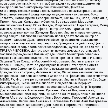
прав заключенных, Институт глобализации и социальных движений,
Центр социально-информационных инициатив Действие,
Благотворительный фонд охраны здоровья и защиты прав граждан,
Благотворительный фонд помощи осужденным и их семьям, Фонд
Тольятти, Новое время, Серебряная тайга, Так-Так-Так, Сова, центр Анна,
Проект Апрель, Самарская губерния, Эра здоровья, Мемориал,
Аналитический Центр Юрия Левады, Издательство Парк Гагарина, Фонд
имени Андрея Рылькова, Сфера, Центр СИБАЛЬТ, Уральская
правозащитная группа, Женщины Евразии, Институт прав человека,
Фонд защиты гласности, Российский исследовательский центр по
правам человека, Дальневосточный центр развития гражданских
инициатив и социального партнерства, Гражданское действие, Центр
независимых социологических исследований, Сутяжник, АКАДЕМИЯ ПО
ПРАВАМ ЧЕЛОВЕКА, Центр развития некоммерческих организаций,
Частное учреждение в Калининграде Совета Министров северных
стран, Гражданское содействие, Трансперенси Интернешнл-Р, Центр
Защиты Прав Средств Массовой Информации, Институт развития
прессы - Сибирь, Частное учреждение в Санкт-Петербурге Совета
Министров Северных Стран, Фонд поддержки свободы прессы,
Гражданский контроль, Человек и Закон, Общественная комиссия по
сохранению наследия академика Сахарова, Информационное агентство
МЕМО. РУ, Институт региональной прессы, Институт Развития Свободы
Информации, Экозащита!-Женсовет, Общественный вердикт,
Евразийская антимонопольная ассоциация, Бедушев Петр Петрович,
Дзугкоева Регина Николаевна, Кривенко Сергей Владимирович,
Милославский Павел Юрьевич, Шнырова Ольга Вадимовна, Чанышева
Лилия Айратовна, Сидорович Ольга Борисовна, Туровский Александр
Алексеевич, Васильева Анастасия Евгеньевна, Ривина Анна Валерьевна,
Бойко Анатолий Николаевич, Дугин Сергей Георгиевич, Пивоваров