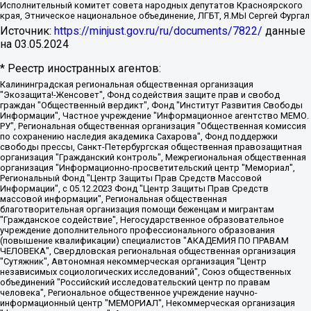
Исполнительный комитет совета народных депутатов Красноярского
края, Этническое национальное объединение, ЛГБТ, Я.МЫ Сергей Фургал
Источник:
https://minjust.gov.ru/ru/documents/7822/
данные
на
03.05.2024
* Реестр иностранных агентов:
Калининградская региональная общественная организация "Экозащита!-Женсовет", Фонд содействия защите прав и свобод граждан "Общественный вердикт", Фонд "Институт Развития Свободы Информации", Частное учреждение "Информационное агентство МЕМО. РУ", Региональная общественная организация "Общественная комиссия по сохранению наследия академика Сахарова", Фонд поддержки свободы прессы, Санкт-Петербургская общественная правозащитная организация "Гражданский контроль", Межрегиональная общественная организация "Информационно-просветительский центр "Мемориал", Региональный Фонд "Центр Защиты Прав Средств Массовой Информации", с 05.12.2023 Фонд "Центр Защиты Прав Средств массовой информации", Региональная общественная благотворительная организация помощи беженцам и мигрантам "Гражданское содействие", Негосударственное образовательное учреждение дополнительного профессионального образования (повышение квалификации) специалистов "АКАДЕМИЯ ПО ПРАВАМ ЧЕЛОВЕКА", Свердловская региональная общественная организация "Сутяжник", Автономная некоммерческая организация "Центр независимых социологических исследований", Союз общественных объединений "Российский исследовательский центр по правам человека", Региональное общественное учреждение научно-информационный центр "МЕМОРИАЛ", Некоммерческая организация "Фонд защиты гласности", Автономная некоммерческая организация "Институт прав человека", Городская общественная организация "Екатеринбургское общество "МЕМОРИАЛ", Городская общественная организация "Рязанское историко-просветительское и правозащитное общество "Мемориал" (Рязанский Мемориал), Челябинский региональный орган общественной самодеятельности – женское общественное объединение "Женщины Евразии", Челябинский региональный орган общественной самодеятельности "Уральская правозащитная группа", Фонд содействия защите здоровья и социальной справедливости имени Андрея Рылькова, Автономная Некоммерческая Организация "Аналитический Центр Юрия Левады", Автономная некоммерческая организация социальной поддержки населения "Проект Апрель", Региональная общественная организация помощи женщинам и детям, находящимся в кризисной ситуации "Информационно-методический центр "Анна", Фонд содействия развитию массовых коммуникаций и правовому просвещению "Так-так-Так", Фонд содействия устойчивому развитию "Серебряная тайга", Свердловский региональный общественный фонд социальных проектов "Новое время", "Idel.Реалии", Кавказ.Реалии, Крым.Реалии, Телеканал Настоящее Время, Татаро-башкирская служба Радио Свобода (Azatliq Radiosi), Радио Свободная Европа/Радио Свобода (PCE/PC), "Сибирь.Реалии", "Фактограф", Благотворительный фонд помощи осужденным и их семьям, Автономная некоммерческая организация "Институт глобализации и социальных движений", Фонд "В защиту прав заключенных", Частное учреждение "Центр поддержки и содействия развитию средств массовой информации", Пензенский региональный общественный благотворительный фонд "Гражданский союз", "Север.Реалии", Некоммерческая организация Фонд "Правовая инициатива", Общество с ограниченной ответственностью "Радио Свободная Европа/Радио Свобода", Чешское информационное агентство "MEDIUM-ORIENT", Красноярская региональная общественная организация "Мы против СПИДа", Камалягин Денис Николаевич, Маркелов Сергей Евгеньевич, Пономарев Лев Александрович, Савицкая Людмила Алексеевна, Автономная некоммерческая организация "Центр по работе с проблемой насилия "НАСИЛИЮ.НЕТ", Межрегиональный профессиональный союз работников здравоохранения "Альянс врачей", Юридическое лицо, зарегистрированное в Латвийской Республике, SIA "Medusa Project" (регистрационный номер 40103797863, дата регистрации 10.06.2014), Некоммерческая организация "Фонд по борьбе с коррупцией", Автономная некоммерческая организация "Институт права и публичной политики", Баданин Роман Сергеевич, Гликин Максим Александрович, Железнова Мария Михайловна, Лукьянова Юлия Сергеевна, Маетная Елизавета Витальевна, Маняхин Петр Борисович, Чуракова Ольга Владимировна, Ярош Юлия Петровна, Юридическое лицо "The Insider SIA", зарегистрированное в Риге, Латвийская Республика (дата регистрации 26.06.2015), являющееся администратором доменного имени интернет-издания "The Insider SIA", https://theins.ru, Постернак Алексей Евгеньевич, Рубин Михаил Аркадьевич, Анин Роман Александрович, Юридическое лицо Istories fonds, зарегистрированное в Латвийской Республике (регистрационный номер 50008295751, дата регистрации 24.02.2020), Великовский Дмитрий Александрович, Долинина Ирина Николаевна, Мароховская Алеся Алексеевна, Шлейнов Роман Юрьевич, Шмагун Олеся Валентиновна, Общество с ограниченной ответственностью "Альтаир 2021", Общество с ограниченной ответственностью "Вега 2021", Общество с ограниченной ответственностью "Главный редактор 2021", Общество с ограниченной ответственностью "Ромашки монолит", Важенков Артем Валерьевич, Ивановская областная общественная организация "Центр гендерных исследований", Гурман Юрий Альбертович, Медиапроект "ОВД-Инфо", Егоров Владимир Владимирович, Жилинский Владимир Александрович, Общество с ограниченной ответственностью "ЗП", Иванова София Юрьевна, Карезина Инна Павловна, Кильтау Екатерина Викторовна, Петров Алексей Викторович, Пискунов Сергей Евгеньевич, Смирнов Сергей Сергеевич, Тихонов Михаил Сергеевич, Общество с ограниченной ответственностью "ЖУРНАЛИСТ-ИНОСТРАННЫЙ АГЕНТ", Арапова Галина Юрьевна, Вольтская Татьяна Анатольевна, Американская компания "Mason G.E.S. Anonymous Foundation" (США), являющаяся владельцем интернет-издания https://mnews.world/, Компания "Stichting Bellingcat", зарегистрированная в Нидерландах (дата регистрации 11.07.2018), Захаров Андрей Вячеславович, Клепиковская Екатерина Дмитриевна, Общество с ограниченной ответственностью "МЕМО", Перл Роман Александрович, Симонов Евгений Алексеевич, Соловьева Елена Анатольевна, Сотников Даниил Владимирович, Сурначева Елизавета Дмитриевна, Автономная некоммерческая организация по защите прав человека и информированию населения "Якутия – Наше Мнение", Общество с ограниченной ответственностью "Москоу диджитал медиа", с 26.01.2023 Общество с ограниченной ответственностью "Чайка Белые сады", Ветошкина Валерия Валерьевна, Заговора Максим Александрович, Межрегиональное общественное движение "Российская ЛГБТ - сеть", Оленичев Максим Владимирович, Павлов Иван Юрьевич, Скворцова Елена Сергеевна, Общество с ограниченной ответственностью "Как бы инагент", Кочетков Игорь Викторович, Общество с ограниченной ответственностью "Честные выборы", Еланчик Олег Александрович, Общество с ограниченной ответственностью "Нобелевский призыв", Гималова Регина Эмилевна, Григорьев Андрей Валерьевич, Григорьева Алина Александровна, Ассоциация по содействию защите прав призывников, альтернативнослужащих и военнослужащих "Правозащитная группа "Гражданин.Армия.Право", Хисамова Регина Фаритовна, Автономная некоммерческая организация по реализации социально-правовых программ "Лилит", Дальневосточное общественное движение "Маяк", Санкт-Петербургская ЛГБТ-инициативная группа "Выход", Инициативная группа ЛГБТ+ "Реверс", Алексеев Андрей Викторович, Бекбулатова Таисия Львовна, Беляев Иван Михайлович, Владыкина Елена Сергеевна, Гельман Марат Александрович, Никульшина Вероника Юрьевна, Толоконникова Надежда Андреевна, Шендерович Виктор Анатольевич, Общество с ограниченной ответственностью "Данное сообщение", Общество с ограниченной ответственностью Издательский дом "Новая глава", Айнбиндер Александра Александровна, Московский комьюнити-центр для ЛГБТ+инициатив, Благотворительный фонд развития филантропии, Deutsche Welle (Германия, Kurt-Schumacher-Strasse 3, 53113 Bonn), Борзунова Мария Михайловна, Воробьев Виктор Викторович, Голубева Анна Львовна, Константинова Алла Михайловна, Малкова Ирина Владимировна, Мурадов Мурад Абдулгалимович, Осетинская Елизавета Николаевна, Понасенков Евгений Николаевич, Ганапольский Матвей Юрьевич, Киселев Евгений Алексеевич, Борухович Ирина Григорьевна, Дремин Иван Тимофеевич, Дубровский Дмитрий Викторович, Красноярская региональная общественная организация поддержки и развития альтернативных образовательных технологий и межкультурных коммуникаций "ИНТЕРРА", Маяковская Екатерина Алексеевна, Фейгин Марк Захарович, Филимонов Андрей Викторович, Дзугкоева Регина Николаевна, Доброхотов Роман Александрович, Дудь Юрий Александрович, Елкин Сергей Владимирович, Кругликов Кирилл Игоревич, Сабунаева Мария Леонидовна, Семенов Алексей Владимирович, Шаинян Карен Багратович, Шульман Екатерина Михайловна, Асафьев Артур Валерьевич, Вахштайн Виктор Семенович, Венедиктов Алексей Алексеевич, Лушникова Екатерина Евгеньевна, Волков Леонид Михайлович, Невзоров Александр Глебович, Пархоменко Сергей Борисович, Сироткин Ярослав Николаевич, Кара-Мурза Владимир Владимирович, Баранова Наталья Владимировна, Гозман Леонид Яковлевич, Кагарлицкий Борис Юльевич, Климарев Михаил Валерьевич, Милов Владимир Станиславович, Автономная некоммерческая организация Краснодарский центр современного искусства "Типография", Моргенштерн Алишер Тагирович, Соболь Любовь Эдуардовна, Общество с ограниченной ответственностью "ЛИЗА НОРМ", Каспаров Гарри Кимович, Ходорковский Михаил Борисович, Общество с ограниченной ответственностью "Апрельские тезисы", Данилович Ирина Брониславовна, Кашин Олег Владимирович, Петров Николай Владимирович, Пивоваров Алексей Владимирович, Соколов Михаил Владимирович, Цветкова Юлия Владимировна, Чичваркин Евгений Александрович, Комитет против пыток/Команда против пыток, Общество с ограниченной ответственностью "Первый научный", Общество с ограниченной ответственностью "Вертолет и ко", Белоцерковская Вероника Борисовна, Кац Максим Евгеньевич, Лазарева Татьяна Юрьевна, Шаведдинов Руслан Табризович, Яшин Илья Валерьевич, Общество с ограниченной ответственностью "Иноагент ААВ", Алешковский Дмитрий Петрович, Альбац Евгения Марковна, Быков Дмитрий Львович, Галямина Юлия Евгеньевна, Лойко Сергей Леонидович, Мартынов Кирилл Константинович, Медведев Сергей Александрович, Крашенинников Федор Геннадиевич, Гордеева Катерина Вл