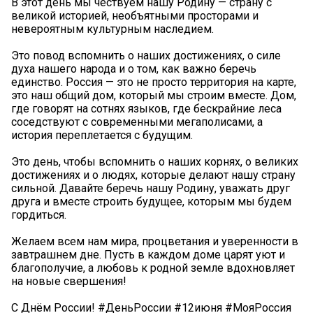
В этот день мы чествуем нашу Родину — страну с
великой историей, необъятными просторами и
невероятным культурным наследием.
Это повод вспомнить о наших достижениях, о силе
духа нашего народа и о том, как важно беречь
единство. Россия — это не просто территория на карте,
это наш общий дом, который мы строим вместе. Дом,
где говорят на сотнях языков, где бескрайние леса
соседствуют с современными мегаполисами, а
история переплетается с будущим.
Это день, чтобы вспомнить о наших корнях, о великих
достижениях и о людях, которые делают нашу страну
сильной. Давайте беречь нашу Родину, уважать друг
друга и вместе строить будущее, которым мы будем
гордиться.
Желаем всем нам мира, процветания и уверенности в
завтрашнем дне. Пусть в каждом доме царят уют и
благополучие, а любовь к родной земле вдохновляет
на новые свершения!
С Днём России! #ДеньРоссии #12июня #МояРоссия