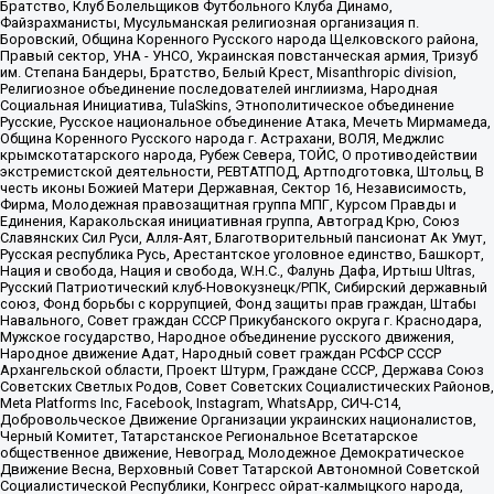
Братство, Клуб Болельщиков Футбольного Клуба Динамо,
Файзрахманисты, Мусульманская религиозная организация п.
Боровский, Община Коренного Русского народа Щелковского района,
Правый сектор, УНА - УНСО, Украинская повстанческая армия, Тризуб
им. Степана Бандеры, Братство, Белый Крест, Misanthropic division,
Религиозное объединение последователей инглиизма, Народная
Социальная Инициатива, TulaSkins, Этнополитическое объединение
Русские, Русское национальное объединение Атака, Мечеть Мирмамеда,
Община Коренного Русского народа г. Астрахани, ВОЛЯ, Меджлис
крымскотатарского народа, Рубеж Севера, ТОЙС, О противодействии
экстремистской деятельности, РЕВТАТПОД, Артподготовка, Штольц, В
честь иконы Божией Матери Державная, Сектор 16, Независимость,
Фирма, Молодежная правозащитная группа МПГ, Курсом Правды и
Единения, Каракольская инициативная группа, Автоград Крю, Союз
Славянских Сил Руси, Алля-Аят, Благотворительный пансионат Ак Умут,
Русская республика Русь, Арестантское уголовное единство, Башкорт,
Нация и свобода, Нация и свобода, W.H.С., Фалунь Дафа, Иртыш Ultras,
Русский Патриотический клуб-Новокузнецк/РПК, Сибирский державный
союз, Фонд борьбы с коррупцией, Фонд защиты прав граждан, Штабы
Навального, Совет граждан СССР Прикубанского округа г. Краснодара,
Мужское государство, Народное объединение русского движения,
Народное движение Адат, Народный совет граждан РСФСР СССР
Архангельской области, Проект Штурм, Граждане СССР, Держава Союз
Советских Светлых Родов, Совет Советских Социалистических Районов,
Meta Platforms Inc, Facebook, Instagram, WhatsApp, СИЧ-С14,
Добровольческое Движение Организации украинских националистов,
Черный Комитет, Татарстанское Региональное Всетатарское
общественное движение, Невоград, Молодежное Демократическое
Движение Весна, Верховный Совет Татарской Автономной Советской
Социалистической Республики, Конгресс ойрат-калмыцкого народа,