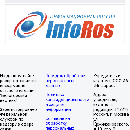
На данном сайте
Порядок обработки
Учредитель и
распространяется
персональных
издатель ООО ИА
информация
данных
«Инфорос».
сетевого издания
Политика
Адрес
"Белогорский
конфиденциальности
учредителя,
вестник".
и защиты
издателя,
Зарегистрировано
информации
редакции: 117218,
Федеральной
Россия, г. Москва,
Согласие на
службой по
ул.
обработку
надзору в сфере
Кржижановского,
персональных
связи,
д.13, кор. 2