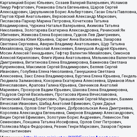
Каргалицкий Борис Юльевич, Созаев Валерий Валерьевич, Исламов
Тимур Рифгатович, Романова Ольга Евгеньевна, Щаров Сергей
Алексадрович, Цирульников Борис Альбертович, Гасан Ольга Павловна,
Паутов Юрий Анатольевич, Верховский Александр Маркович,
Пислакова-Паркер Марина Петровна, Кочеткова Татьяна
Владимировна, Чуркина Наталья Валерьевна, Акимова Татьяна
Николаевна, Золотарева Екатерина Александровна, Рачинский Ян
Збигневич, Жемкова Елена Борисовна, Гудков Лев Дмитриевич,
Илларионова Юлия Юрьевна, Саранг Анна Васильевна, Захарова
Светлана Сергеевна, Аверин Владимир Анатольевич, Щур Татьяна
Михайловна, Щур Николай Алексеевич, Блинушов Андрей Юрьевич,
Мосин Алексей Геннадьевич, Гефтер Валентин Михайлович, Симонов
Алексей Кириллович, Флиге Ирина Анатольевна, Мельникова Валентина
Дмитриевна, Вититинова Елена Владимировна, Баженова Светлана
Куприяновна, Максимов Сергей Владимирович, Беляев Сергей
Иванович, Голубева Елена Николаевна, Ганнушкина Светлана
Алексеевна, Закс Елена Владимировна, Буртина Елена Юрьевна, Гендель
Людмила Залмановна, Кокорина Екатерина Алексеевна, Шуманов Илья
Вячеславович, Арапова Галина Юрьевна, Свечников Анатолий
Мариевич, Прохоров Вадим Юрьевич, Шахова Елена Владимировна,
Подузов Сергей Васильевич, Протасова Ирина Вячеславовна,
Литинский Леонид Борисович, Лукашевский Сергей Маркович, Бахмин
Вячеслав Иванович, Шабад Анатолий Ефимович, Сухих Дарья
Николаевна, Орлов Олег Петрович, Добровольская Анна Дмитриевна,
Королева Александра Евгеньевна, Смирнов Владимир Александрович,
Вицин Сергей Ефимович, Золотухин Борис Андреевич, Левинсон Лев
Семенович, Локшина Татьяна Иосифовна, Орлов Олег Петрович,
Полякова Мара Федоровна, Резник Генри Маркович, Захаров Герман
Константинович