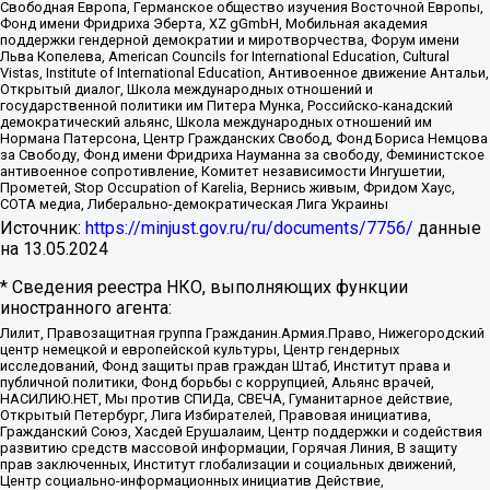
Свободная Европа, Германское общество изучения Восточной Европы,
Фонд имени Фридриха Эберта, XZ gGmbH, Мобильная академия
поддержки гендерной демократии и миротворчества, Форум имени
Льва Копелева, American Councils for International Education, Cultural
Vistas, Institute of International Education, Антивоенное движение Антальи,
Открытый диалог, Школа международных отношений и
государственной политики им Питера Мунка, Российско-канадский
демократический альянс, Школа международных отношений им
Нормана Патерсона, Центр Гражданских Свобод, Фонд Бориса Немцова
за Свободу, Фонд имени Фридриха Науманна за свободу, Феминистское
антивоенное сопротивление, Комитет независимости Ингушетии,
Прометей, Stop Occupation of Karelia, Вернись живым, Фридом Хаус,
СОТА медиа, Либерально-демократическая Лига Украины
Источник:
https://minjust.gov.ru/ru/documents/7756/
данные
на
13.05.2024
* Сведения реестра НКО, выполняющих функции
иностранного агента:
Лилит, Правозащитная группа Гражданин.Армия.Право, Нижегородский
центр немецкой и европейской культуры, Центр гендерных
исследований, Фонд защиты прав граждан Штаб, Институт права и
публичной политики, Фонд борьбы с коррупцией, Альянс врачей,
НАСИЛИЮ.НЕТ, Мы против СПИДа, СВЕЧА, Гуманитарное действие,
Открытый Петербург, Лига Избирателей, Правовая инициатива,
Гражданский Союз, Хасдей Ерушалаим, Центр поддержки и содействия
развитию средств массовой информации, Горячая Линия, В защиту
прав заключенных, Институт глобализации и социальных движений,
Центр социально-информационных инициатив Действие,