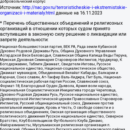
добровольческий корпус
Источник:
http://nac.gov.ru/terroristicheskie-i-ekstremistskie-
organizacii-i-materialy.html
данные на
16.11.2023
* Перечень общественных объединений и религиозных
организаций в отношении которых судом принято
вступившее в законную силу решение о ликвидации или
запрете деятельности:
Национал-большевистская партия, ВЕК РА, Рада земли Кубанской
Духовно Родовой Державы Русь, Община Духовного Управления
Асгардской Веси Беловодья, Славянская Община Капища Веды Перуна,
Мужская Духовная Семинария Староверов-Инглингов, Нурджулар, К
Богодержавию, Таблиги Джамаат, Свидетели Иеговы, Русское
национальное единство, Национал-социалистическое общество,
Джамаат мувахидов, Объединенный Вилайат Кабарды, Балкарии и
Карачая, Союз славян, Ат-Такфир Валь-Хиджра, Пит Буль, Национал-
социалистическая рабочая партия России, Славянский союз,
Формат-18, Благородный Орден Дьявола, Армия воли народа,
Национальная Социалистическая Инициатива города Череповца,
Духовно-Родовая Держава Русь, Русское национальное единство,
Древнерусской Инглистической церкви Православных Староверов-
Инглингов, Русский общенациональный союз, Движение против
нелегальной иммиграции, Кровь и Честь, О свободе совести и о
религиозных объединениях, Омская организация общественного
политического движения Русское национальное единство, Северное
Братство, Клуб Болельщиков Футбольного Клуба Динамо,
Файзрахманисты, Мусульманская религиозная организация п.
Боровский, Община Коренного Русского народа Щелковского района,