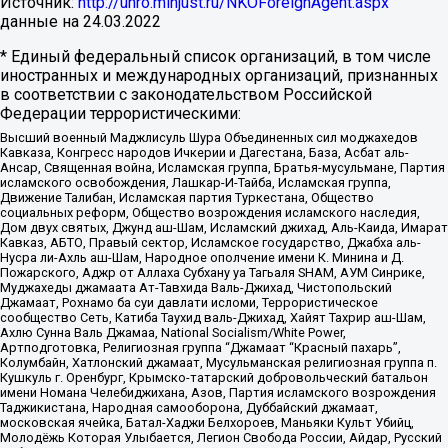
Источник:
http://unro.minjust.ru/NKOForeignAgent.aspx
данные на
24.03.2022
* Единый федеральный список организаций, в том числе
иностранных и международных организаций, признанных
в соответствии с законодательством Российской
Федерации террористическими:
Высший военный Маджлисуль Шура Объединенных сил моджахедов
Кавказа, Конгресс народов Ичкерии и Дагестана, База, Асбат аль-
Ансар, Священная война, Исламская группа, Братья-мусульмане, Партия
исламского освобождения, Лашкар-И-Тайба, Исламская группа,
Движение Талибан, Исламская партия Туркестана, Общество
социальных реформ, Общество возрождения исламского наследия,
Дом двух святых, Джунд аш-Шам, Исламский джихад, Аль-Каида, Имарат
Кавказ, АБТО, Правый сектор, Исламское государство, Джабха аль-
Нусра ли-Ахль аш-Шам, Народное ополчение имени К. Минина и Д.
Пожарского, Аджр от Аллаха Субхану уа Тагьаля SHAM, АУМ Синрике,
Муджахеды джамаата Ат-Тавхида Валь-Джихад, Чистопольский
Джамаат, Рохнамо ба суи давлати исломи, Террористическое
сообщество Сеть, Катиба Таухид валь-Джихад, Хайят Тахрир аш-Шам,
Ахлю Сунна Валь Джамаа, National Socialism/White Power,
Артподготовка, Религиозная группа “Джамаат “Красный пахарь”,
Колумбайн, Хатлонский джамаат, Мусульманская религиозная группа п.
Кушкуль г. Оренбург, Крымско-татарский добровольческий батальон
имени Номана Челебиджихана, Азов, Партия исламского возрождения
Таджикистана, Народная самооборона, Дуббайский джамаат,
московская ячейка, Батал-Хаджи Белхороев, Маньяки Культ Убийц,
Молодёжь Которая Улыбается, Легион Свобода России, Айдар, Русский