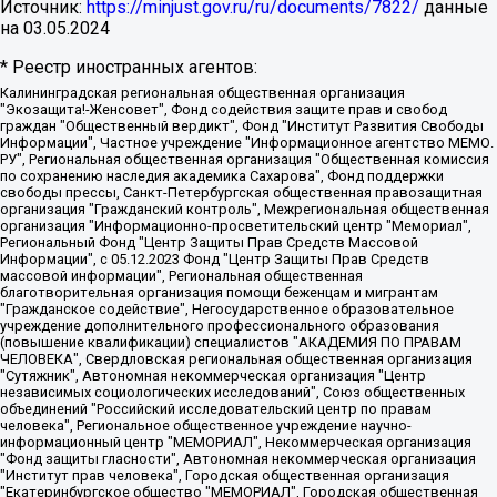
Источник:
https://minjust.gov.ru/ru/documents/7822/
данные
на
03.05.2024
* Реестр иностранных агентов:
Калининградская региональная общественная организация "Экозащита!-Женсовет", Фонд содействия защите прав и свобод граждан "Общественный вердикт", Фонд "Институт Развития Свободы Информации", Частное учреждение "Информационное агентство МЕМО. РУ", Региональная общественная организация "Общественная комиссия по сохранению наследия академика Сахарова", Фонд поддержки свободы прессы, Санкт-Петербургская общественная правозащитная организация "Гражданский контроль", Межрегиональная общественная организация "Информационно-просветительский центр "Мемориал", Региональный Фонд "Центр Защиты Прав Средств Массовой Информации", с 05.12.2023 Фонд "Центр Защиты Прав Средств массовой информации", Региональная общественная благотворительная организация помощи беженцам и мигрантам "Гражданское содействие", Негосударственное образовательное учреждение дополнительного профессионального образования (повышение квалификации) специалистов "АКАДЕМИЯ ПО ПРАВАМ ЧЕЛОВЕКА", Свердловская региональная общественная организация "Сутяжник", Автономная некоммерческая организация "Центр независимых социологических исследований", Союз общественных объединений "Российский исследовательский центр по правам человека", Региональное общественное учреждение научно-информационный центр "МЕМОРИАЛ", Некоммерческая организация "Фонд защиты гласности", Автономная некоммерческая организация "Институт прав человека", Городская общественная организация "Екатеринбургское общество "МЕМОРИАЛ", Городская общественная организация "Рязанское историко-просветительское и правозащитное общество "Мемориал" (Рязанский Мемориал), Челябинский региональный орган общественной самодеятельности – женское общественное объединение "Женщины Евразии", Челябинский региональный орган общественной самодеятельности "Уральская правозащитная группа", Фонд содействия защите здоровья и социальной справедливости имени Андрея Рылькова, Автономная Некоммерческая Организация "Аналитический Центр Юрия Левады", Автономная некоммерческая организация социальной поддержки населения "Проект Апрель", Региональная общественная организация помощи женщинам и детям, находящимся в кризисной ситуации "Информационно-методический центр "Анна", Фонд содействия развитию массовых коммуникаций и правовому просвещению "Так-так-Так", Фонд содействия устойчивому развитию "Серебряная тайга", Свердловский региональный общественный фонд социальных проектов "Новое время", "Idel.Реалии", Кавказ.Реалии, Крым.Реалии, Телеканал Настоящее Время, Татаро-башкирская служба Радио Свобода (Azatliq Radiosi), Радио Свободная Европа/Радио Свобода (PCE/PC), "Сибирь.Реалии", "Фактограф", Благотворительный фонд помощи осужденным и их семьям, Автономная некоммерческая организация "Институт глобализации и социальных движений", Фонд "В защиту прав заключенных", Частное учреждение "Центр поддержки и содействия развитию средств массовой информации", Пензенский региональный общественный благотворительный фонд "Гражданский союз", "Север.Реалии", Некоммерческая организация Фонд "Правовая инициатива", Общество с ограниченной ответственностью "Радио Свободная Европа/Радио Свобода", Чешское информационное агентство "MEDIUM-ORIENT", Красноярская региональная общественная организация "Мы против СПИДа", Камалягин Денис Николаевич, Маркелов Сергей Евгеньевич, Пономарев Лев Александрович, Савицкая Людмила Алексеевна, Автономная некоммерческая организация "Центр по работе с проблемой насилия "НАСИЛИЮ.НЕТ", Межрегиональный профессиональный союз работников здравоохранения "Альянс врачей", Юридическое лицо, зарегистрированное в Латвийской Республике, SIA "Medusa Project" (регистрационный номер 40103797863, дата регистрации 10.06.2014), Некоммерческая организация "Фонд по борьбе с коррупцией", Автономная некоммерческая организация "Институт права и публичной политики", Баданин Роман Сергеевич, Гликин Максим Александрович, Железнова Мария Михайловна, Лукьянова Юлия Сергеевна, Маетная Елизавета Витальевна, Маняхин Петр Борисович, Чуракова Ольга Владимировна, Ярош Юлия Петровна, Юридическое лицо "The Insider SIA", зарегистрированное в Риге, Латвийская Республика (дата регистрации 26.06.2015), являющееся администратором доменного имени интернет-издания "The Insider SIA", https://theins.ru, Постернак Алексей Евгеньевич, Рубин Михаил Аркадьевич, Анин Роман Александрович, Юридическое лицо Istories fonds, зарегистрированное в Латвийской Республике (регистрационный номер 50008295751, дата регистрации 24.02.2020), Великовский Дмитрий Александрович, Долинина Ирина Николаевна, Мароховская Алеся Алексеевна, Шлейнов Роман Юрьевич, Шмагун Олеся Валентиновна, Общество с ограниченной ответственностью "Альтаир 2021", Общество с ограниченной ответственностью "Вега 2021", Общество с ограниченной ответственностью "Главный редактор 2021", Общество с ограниченной ответственностью "Ромашки монолит", Важенков Артем Валерьевич, Ивановская областная общественная организация "Центр гендерных исследований", Гурман Юрий Альбертович, Медиапроект "ОВД-Инфо", Егоров Владимир Владимирович, Жилинский Владимир Александрович, Общество с ограниченной ответственностью "ЗП", Иванова София Юрьевна, Карезина Инна Павловна, Кильтау Екатерина Викторовна, Петров Алексей Викторович, Пискунов Сергей Евгеньевич, Смирнов Сергей Сергеевич, Тихонов Михаил Сергеевич, Общество с ограниченной ответственностью "ЖУРНАЛИСТ-ИНОСТРАННЫЙ АГЕНТ", Арапова Галина Юрьевна, Вольтская Татьяна Анатольевна, Американская компания "Mason G.E.S. Anonymous Foundation" (США), являющаяся владельцем интернет-издания https://mnews.world/, Компания "Stichting Bellingcat", зарегистрированная в Нидерландах (дата регистрации 11.07.2018), Захаров Андрей Вячеславович, Клепиковская Екатерина Дмитриевна, Общество с ограниченной ответственностью "МЕМО", Перл Роман Александрович, Симонов Евгений Алексеевич, Соловьева Елена Анатольевна, Сотников Даниил Владимирович, Сурначева Елизавета Дмитриевна, Автономная некоммерческая организация по защите прав человека и информированию населения "Якутия – Наше Мнение", Общество с ограниченной ответственностью "Москоу диджитал медиа", с 26.01.2023 Общество с ограниченной ответственностью "Чайка Белые сады", Ветошкина Валерия Валерьевна, Заговора Максим Александрович, Межрегиональное общественное движение "Российская ЛГБТ - сеть", Оленичев Максим Владимирович, Павлов Иван Юрьевич, Скворцова Елена Сергеевна, Общество с ограниченной ответственностью "Как бы инагент", Кочетков Игорь Викторович, Общество с ограниченной ответственностью "Честные выборы", Еланчик Олег Александрович, Общество с ограниченной ответственностью "Нобелевский призыв", Гималова Регина Эмилевна, Григорьев Андрей Валерьевич, Григорьева Алина Александровна, Ассоциация по содействию защите прав призывников, альтернативнослужащих и военнослужащих "Правозащитная группа "Гражданин.Армия.Право", Хисамова Регина Фаритовна, Автономная некоммерческая организация по реализации социально-правовых программ "Лилит", Дальневосточное общественное движение "Маяк", Санкт-Петербургская ЛГБТ-инициативная группа "Выход", Инициативная группа ЛГБТ+ "Реверс", Алексеев Андрей Викторович, Бекбулатова Таисия Львовна, Беляев Иван Михайлович, Владыкина Елена Сергеевна, Гельман Марат Александрович, Никульшина Вероника Юрьевна, Толоконникова Надежда Андреевна, Шендерович Виктор Анатольевич, Общество с ограниченной ответственностью "Данное сообщение", Общество с ограниченной ответственностью Издательский дом "Новая глава", Айнбиндер Александра Александровна, Московский комьюнити-центр для ЛГБТ+инициатив, Благотворительный фонд развития филантропии, Deutsche Welle (Германия, Kurt-Schumacher-Strasse 3, 53113 Bonn), Борзунова Мария Михайловна, Воробьев Виктор Викторович, Голубева Анна Львовна, Константинова Алла Михайловна, Малкова Ирина Владимировна, Мурадов Мурад Абдулгалимович, Осетинская Елизавета Николаевна, Понасенков Евгений Николаевич, Ганапольский Матвей Юрьевич, Киселев Евгений Алексеевич, Борухович Ирина Григорьевна, Дремин Иван Тимофеевич, Дубровский Дмитрий Викторович, Красноярская региональная общественная организация поддержки и развития альтернативных образовательных технологий и межкультурных коммуникаций "ИНТЕРРА", Маяковская Екатерина Алексеевна, Фейгин Марк Захарович, Филимонов Андрей Викторович, Дзугкоева Регина Николаевна, Доброхотов Роман Александрович, Дудь Юрий Александрович, Елкин Сергей Владимирович, Кругликов Кирилл Игоревич, Сабунаева Мария Леонидовна, Семенов Алексей Владимирович, Шаинян Карен Багратович, Шульман Екатерина Михайловна, Асафьев Артур Валерьевич, Вахштайн Виктор Семенович, Венедиктов Алексей Алексеевич, Лушникова Екатерина Евгеньевна, Волков Леонид Михайлович, Невзоров Александр Глебович, Пархоменко Сергей Борисович, Сироткин Ярослав Николаевич, Кара-Мурза Владимир Владимирович, Баранова Наталья Владимировна, Гозман Леонид Яковлевич, Кагарлицкий Борис Юльевич, Климарев Михаил Валерьевич, Милов Владимир Станиславович, Автономная некоммерческая организация Краснодарский центр современного искусства "Типография", Моргенштерн Алишер Тагирович, Соболь Любовь Эдуардовна, Общество с ограниченной ответственностью "ЛИЗА НОРМ", Каспаров Гарри Кимович, Ходорковский Михаил Борисович, Общество с ограниченной ответственностью "Апрельские тезисы", Данилович Ирина Брониславовна, Кашин Олег Владимирович, Петров Николай Владимирович, Пивоваров Алексей Владимирович, Соколов Михаил Владимирович, Цветкова Юлия Владимировна, Чичваркин Евгений Александрович, Комитет против пыток/Команда против пыток, Общество с ограниченной ответственностью "Первый научный", Общество с ограниченной ответственностью "Вертолет и ко", Белоцерковская Вероника Борисовна, Кац Максим Евгеньевич, Лазарева Татьяна Юрьевна, Шаведдинов Руслан Табризович, Яшин Илья Валерьевич, Общество с ограниченной ответственностью "Иноагент ААВ", Алешковский Дмитрий Петрович, Альбац Евгения Марковна, Быков Дмитрий Львович, Галямина Юлия Евгеньевна, Лойко Сергей Леонидович, Мартынов Кирилл Константинович, Медведев Сергей Александрович, Крашенинников Федор Геннадиевич, Гордеева Катерина Вл