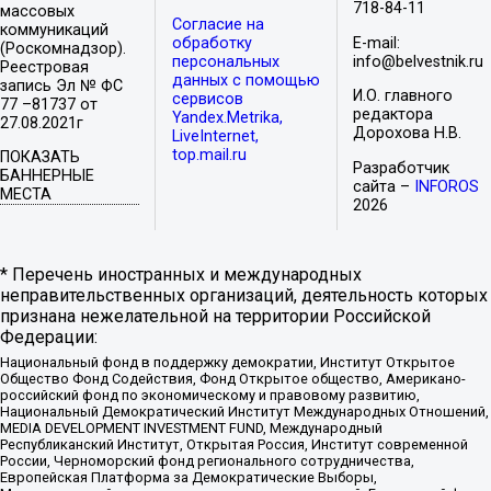
718-84-11
массовых
Согласие на
коммуникаций
обработку
E-mail:
(Роскомнадзор).
персональных
info@belvestnik.ru
Реестровая
данных с помощью
запись Эл № ФС
И.О. главного
сервисов
77 –81737 от
редактора
Yandex.Metrika,
27.08.2021г
Дорохова Н.В.
LiveInternet,
top.mail.ru
ПОКАЗАТЬ
Разработчик
БАННЕРНЫЕ
сайта –
INFOROS
МЕСТА
2026
* Перечень иностранных и международных
неправительственных организаций, деятельность которых
признана нежелательной на территории Российской
Федерации:
Национальный фонд в поддержку демократии, Институт Открытое
Общество Фонд Содействия, Фонд Открытое общество, Американо-
российский фонд по экономическому и правовому развитию,
Национальный Демократический Институт Международных Отношений,
MEDIA DEVELOPMENT INVESTMENT FUND, Международный
Республиканский Институт, Открытая Россия, Институт современной
России, Черноморский фонд регионального сотрудничества,
Европейская Платформа за Демократические Выборы,