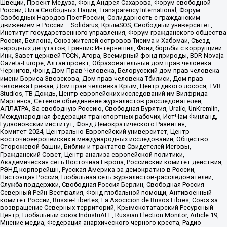
Швеции, Проект Медуза, Фонд Андрея Сахарова, Форум свободной
России, Лига Свободных Наций, Transparеncy International, Форум
Свободных Народов ПостРоссии, Солидарность с гражданским
движением в России – Solidarus, КрымSOS, Свободный университет,
Институт государственного управления, Форум гражданского общества
Россия, Беллона, Союз жителей островов Тисима и Хабомаи, Съезд
народных депутатов, Гринпис Интернешнл, Фонд борьбы с коррупцией
Инк, Завет церквей TCCN, Агора, Всемирный фонд природы, BDR Novaja
Gazeta-Europe, Алтай проект, Образовательный дом прав человека
Чернигов, Фонд Дом Прав Человека, Белорусский дом прав человека
имени Бориса Звозскова, Дом прав человека Тбилиси, Дом прав
человека Ереван, Дом прав человека Крым, Центр дикого лосося, TVR
Studios, ТВ Дождь, Центр европейских исследований им Вилфрида
Мартенса, Сетевое объединение журналистов расследователей,
АЛЛАТРА, За свободную Россию, Свободная Бурятия, Uralic, UnKremlin,
Международная федерация транспортных рабочих, ИстЧам Финланд,
Гудзоновский институт, Фонд Демократического Развития,
Комитет-2024, Центрально-Европейский университет, Центр
восточноевропейских и международных исследований, Общество
Сторожевой башни, Библии и трактатов Свидетелей Иеговы,
Гражданский Совет, Центр анализа европейской политики,
Академическая сеть Восточная Европа, Российский комитет действия,
РЭНД корпорейшн, Русская Америка за демократию в России,
Настоящая Россия, Глобальная сеть журналистов-расследователей,
Служба поддержки, Свободная Россия Берлин, Свободная Россия
Северный Рейн-Вестфалия, Фонд глобальной помощи, Антивоенный
комитет России, Russie-Libertes, La Asocicion de Rusos Libres, Союз за
возвращение Северных территорий, Крымскотатарский Ресурсный
Центр, Глобальный союз IndustriALL, Russian Election Monitor, Article 19,
Мнение медиа, Федерация анархического черного креста, Радио