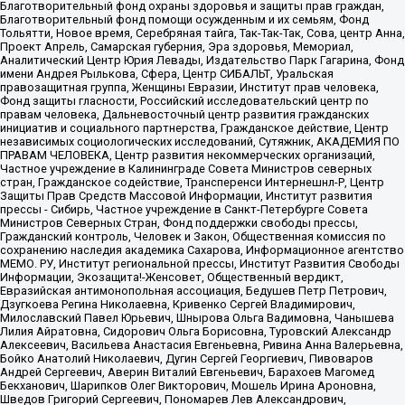
Благотворительный фонд охраны здоровья и защиты прав граждан,
Благотворительный фонд помощи осужденным и их семьям, Фонд
Тольятти, Новое время, Серебряная тайга, Так-Так-Так, Сова, центр Анна,
Проект Апрель, Самарская губерния, Эра здоровья, Мемориал,
Аналитический Центр Юрия Левады, Издательство Парк Гагарина, Фонд
имени Андрея Рылькова, Сфера, Центр СИБАЛЬТ, Уральская
правозащитная группа, Женщины Евразии, Институт прав человека,
Фонд защиты гласности, Российский исследовательский центр по
правам человека, Дальневосточный центр развития гражданских
инициатив и социального партнерства, Гражданское действие, Центр
независимых социологических исследований, Сутяжник, АКАДЕМИЯ ПО
ПРАВАМ ЧЕЛОВЕКА, Центр развития некоммерческих организаций,
Частное учреждение в Калининграде Совета Министров северных
стран, Гражданское содействие, Трансперенси Интернешнл-Р, Центр
Защиты Прав Средств Массовой Информации, Институт развития
прессы - Сибирь, Частное учреждение в Санкт-Петербурге Совета
Министров Северных Стран, Фонд поддержки свободы прессы,
Гражданский контроль, Человек и Закон, Общественная комиссия по
сохранению наследия академика Сахарова, Информационное агентство
МЕМО. РУ, Институт региональной прессы, Институт Развития Свободы
Информации, Экозащита!-Женсовет, Общественный вердикт,
Евразийская антимонопольная ассоциация, Бедушев Петр Петрович,
Дзугкоева Регина Николаевна, Кривенко Сергей Владимирович,
Милославский Павел Юрьевич, Шнырова Ольга Вадимовна, Чанышева
Лилия Айратовна, Сидорович Ольга Борисовна, Туровский Александр
Алексеевич, Васильева Анастасия Евгеньевна, Ривина Анна Валерьевна,
Бойко Анатолий Николаевич, Дугин Сергей Георгиевич, Пивоваров
Андрей Сергеевич, Аверин Виталий Евгеньевич, Барахоев Магомед
Бекханович, Шарипков Олег Викторович, Мошель Ирина Ароновна,
Шведов Григорий Сергеевич, Пономарев Лев Александрович,