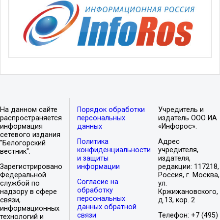
На данном сайте
Порядок обработки
Учредитель и
распространяется
персональных
издатель ООО ИА
информация
данных
«Инфорос».
сетевого издания
Политика
Адрес
"Белогорский
конфиденциальности
учредителя,
вестник".
и защиты
издателя,
Зарегистрировано
информации
редакции: 117218,
Федеральной
Россия, г. Москва,
Согласие на
службой по
ул.
обработку
надзору в сфере
Кржижановского,
персональных
связи,
д.13, кор. 2
данных обратной
информационных
связи
Телефон: +7 (495)
технологий и