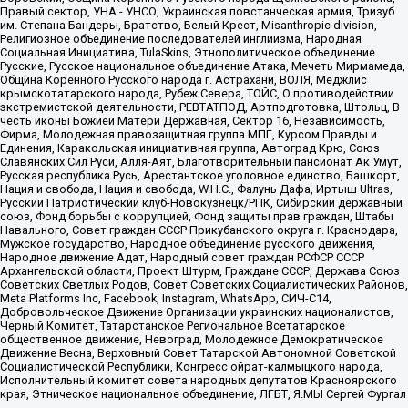
Правый сектор, УНА - УНСО, Украинская повстанческая армия, Тризуб
им. Степана Бандеры, Братство, Белый Крест, Misanthropic division,
Религиозное объединение последователей инглиизма, Народная
Социальная Инициатива, TulaSkins, Этнополитическое объединение
Русские, Русское национальное объединение Атака, Мечеть Мирмамеда,
Община Коренного Русского народа г. Астрахани, ВОЛЯ, Меджлис
крымскотатарского народа, Рубеж Севера, ТОЙС, О противодействии
экстремистской деятельности, РЕВТАТПОД, Артподготовка, Штольц, В
честь иконы Божией Матери Державная, Сектор 16, Независимость,
Фирма, Молодежная правозащитная группа МПГ, Курсом Правды и
Единения, Каракольская инициативная группа, Автоград Крю, Союз
Славянских Сил Руси, Алля-Аят, Благотворительный пансионат Ак Умут,
Русская республика Русь, Арестантское уголовное единство, Башкорт,
Нация и свобода, Нация и свобода, W.H.С., Фалунь Дафа, Иртыш Ultras,
Русский Патриотический клуб-Новокузнецк/РПК, Сибирский державный
союз, Фонд борьбы с коррупцией, Фонд защиты прав граждан, Штабы
Навального, Совет граждан СССР Прикубанского округа г. Краснодара,
Мужское государство, Народное объединение русского движения,
Народное движение Адат, Народный совет граждан РСФСР СССР
Архангельской области, Проект Штурм, Граждане СССР, Держава Союз
Советских Светлых Родов, Совет Советских Социалистических Районов,
Meta Platforms Inc, Facebook, Instagram, WhatsApp, СИЧ-С14,
Добровольческое Движение Организации украинских националистов,
Черный Комитет, Татарстанское Региональное Всетатарское
общественное движение, Невоград, Молодежное Демократическое
Движение Весна, Верховный Совет Татарской Автономной Советской
Социалистической Республики, Конгресс ойрат-калмыцкого народа,
Исполнительный комитет совета народных депутатов Красноярского
края, Этническое национальное объединение, ЛГБТ, Я.МЫ Сергей Фургал