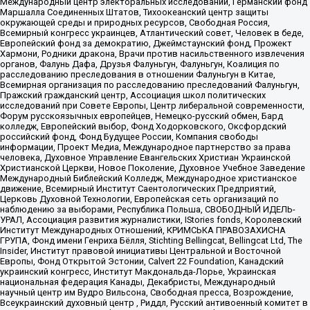
Международный центр электоральных исследований, Германский фонд
Маршалла Соединенных Штатов, Тихоокеанский центр защиты
окружающей среды и природных ресурсов, Свободная Россия,
Всемирный конгресс украинцев, Атлантический совет, Человек в беде,
Европейский фонд за демократию, Джеймстаунский фонд, Прожект
Хармони, Родники дракона, Врачи против насильственного извлечения
органов, Фалунь Дафа, Друзья Фалуньгун, Фалуньгун, Коалиция по
расследованию преследования в отношении Фалуньгун в Китае,
Всемирная организация по расследованию преследований Фалуньгун,
Пражский гражданский центр, Ассоциация школ политических
исследований при Совете Европы, Центр либеральной современности,
Форум русскоязычных европейцев, Немецко-русский обмен, Бард
колледж, Европейский выбор, Фонд Ходорковского, Оксфордский
российский фонд, Фонд Будущее России, Компания свободы
информации, Проект Медиа, Международное партнерство за права
человека, Духовное Управление Евангельских Христиан Украинской
Христианской Церкви, Новое Поколение, Духовное Учебное Заведение
Международный Библейский Колледж, Международное христианское
движение, Всемирный Институт Саентологических Предприятий,
Церковь Духовной Технологии, Европейская сеть организаций по
наблюдению за выборами, Республика Польша, СВОБОДНЫЙ ИДЕЛЬ-
УРАЛ, Ассоциация развития журналистики, IStories fonds, Королевский
Институт Международных Отношений, КРИМСЬКА ПРАВОЗАХИСНА
ГРУПА, Фонд имени Генриха Бёлля, Stichting Bellingcat, Bellingcat Ltd, The
Insider, Институт правовой инициативы Центральной и Восточной
Европы, Фонд Открытой Эстонии, Calvert 22 Foundation, Канадский
украинский конгресс, Институт Макдональда-Лорье, Украинская
национальная федерация Канады, Декабристы, Международный
научный центр им Вудро Вильсона, Свободная пресса, Возрождение,
Всеукраинский духовный центр , Риддл, Русский антивоенный комитет в