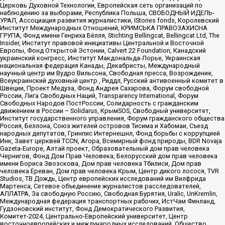
Церковь Духовной Технологии, Европейская сеть организаций по
наблюдению за выборами, Республика Польша, СВОБОДНЫЙ ИДЕЛЬ-
УРАЛ, Ассоциация развития журналистики, IStories fonds, Королевский
Институт Международных Отношений, КРИМСЬКА ПРАВОЗАХИСНА
ГРУПА, Фонд имени Генриха Бёлля, Stichting Bellingcat, Bellingcat Ltd, The
Insider, Институт правовой инициативы Центральной и Восточной
Европы, Фонд Открытой Эстонии, Calvert 22 Foundation, Канадский
украинский конгресс, Институт Макдональда-Лорье, Украинская
национальная федерация Канады, Декабристы, Международный
научный центр им Вудро Вильсона, Свободная пресса, Возрождение,
Всеукраинский духовный центр , Риддл, Русский антивоенный комитет в
Швеции, Проект Медуза, Фонд Андрея Сахарова, Форум свободной
России, Лига Свободных Наций, Transparеncy International, Форум
Свободных Народов ПостРоссии, Солидарность с гражданским
движением в России – Solidarus, КрымSOS, Свободный университет,
Институт государственного управления, Форум гражданского общества
Россия, Беллона, Союз жителей островов Тисима и Хабомаи, Съезд
народных депутатов, Гринпис Интернешнл, Фонд борьбы с коррупцией
Инк, Завет церквей TCCN, Агора, Всемирный фонд природы, BDR Novaja
Gazeta-Europe, Алтай проект, Образовательный дом прав человека
Чернигов, Фонд Дом Прав Человека, Белорусский дом прав человека
имени Бориса Звозскова, Дом прав человека Тбилиси, Дом прав
человека Ереван, Дом прав человека Крым, Центр дикого лосося, TVR
Studios, ТВ Дождь, Центр европейских исследований им Вилфрида
Мартенса, Сетевое объединение журналистов расследователей,
АЛЛАТРА, За свободную Россию, Свободная Бурятия, Uralic, UnKremlin,
Международная федерация транспортных рабочих, ИстЧам Финланд,
Гудзоновский институт, Фонд Демократического Развития,
Комитет-2024, Центрально-Европейский университет, Центр
восточноевропейских и международных исследований, Общество