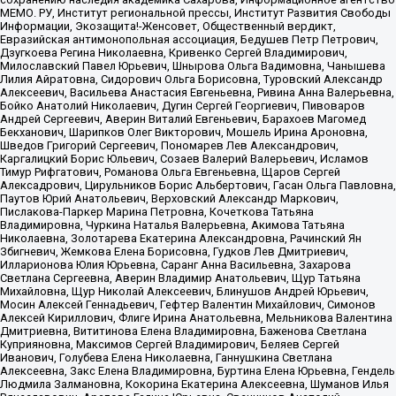
МЕМО. РУ, Институт региональной прессы, Институт Развития Свободы
Информации, Экозащита!-Женсовет, Общественный вердикт,
Евразийская антимонопольная ассоциация, Бедушев Петр Петрович,
Дзугкоева Регина Николаевна, Кривенко Сергей Владимирович,
Милославский Павел Юрьевич, Шнырова Ольга Вадимовна, Чанышева
Лилия Айратовна, Сидорович Ольга Борисовна, Туровский Александр
Алексеевич, Васильева Анастасия Евгеньевна, Ривина Анна Валерьевна,
Бойко Анатолий Николаевич, Дугин Сергей Георгиевич, Пивоваров
Андрей Сергеевич, Аверин Виталий Евгеньевич, Барахоев Магомед
Бекханович, Шарипков Олег Викторович, Мошель Ирина Ароновна,
Шведов Григорий Сергеевич, Пономарев Лев Александрович,
Каргалицкий Борис Юльевич, Созаев Валерий Валерьевич, Исламов
Тимур Рифгатович, Романова Ольга Евгеньевна, Щаров Сергей
Алексадрович, Цирульников Борис Альбертович, Гасан Ольга Павловна,
Паутов Юрий Анатольевич, Верховский Александр Маркович,
Пислакова-Паркер Марина Петровна, Кочеткова Татьяна
Владимировна, Чуркина Наталья Валерьевна, Акимова Татьяна
Николаевна, Золотарева Екатерина Александровна, Рачинский Ян
Збигневич, Жемкова Елена Борисовна, Гудков Лев Дмитриевич,
Илларионова Юлия Юрьевна, Саранг Анна Васильевна, Захарова
Светлана Сергеевна, Аверин Владимир Анатольевич, Щур Татьяна
Михайловна, Щур Николай Алексеевич, Блинушов Андрей Юрьевич,
Мосин Алексей Геннадьевич, Гефтер Валентин Михайлович, Симонов
Алексей Кириллович, Флиге Ирина Анатольевна, Мельникова Валентина
Дмитриевна, Вититинова Елена Владимировна, Баженова Светлана
Куприяновна, Максимов Сергей Владимирович, Беляев Сергей
Иванович, Голубева Елена Николаевна, Ганнушкина Светлана
Алексеевна, Закс Елена Владимировна, Буртина Елена Юрьевна, Гендель
Людмила Залмановна, Кокорина Екатерина Алексеевна, Шуманов Илья