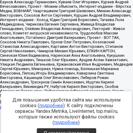
Для повышения удобства сайта мы используем
Источник:
https://minjust.gov.ru/uploaded/files/reestr-
cookies (
подробнее
). К сайту подключены
inostrannyih-agentov-22-03-2024.pdf
данные на
22.03.2024
сервисы Yandex.Metrika, LiveInternet, top.mail.ru,
которые также используют файлы cookies
Разработка -
(
подробнее
).