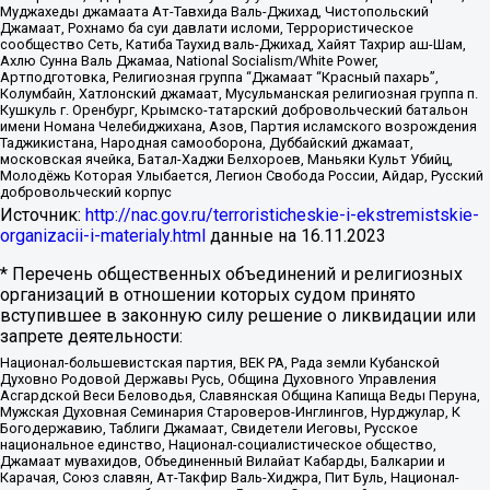
Муджахеды джамаата Ат-Тавхида Валь-Джихад, Чистопольский
Джамаат, Рохнамо ба суи давлати исломи, Террористическое
сообщество Сеть, Катиба Таухид валь-Джихад, Хайят Тахрир аш-Шам,
Ахлю Сунна Валь Джамаа, National Socialism/White Power,
Артподготовка, Религиозная группа “Джамаат “Красный пахарь”,
Колумбайн, Хатлонский джамаат, Мусульманская религиозная группа п.
Кушкуль г. Оренбург, Крымско-татарский добровольческий батальон
имени Номана Челебиджихана, Азов, Партия исламского возрождения
Таджикистана, Народная самооборона, Дуббайский джамаат,
московская ячейка, Батал-Хаджи Белхороев, Маньяки Культ Убийц,
Молодёжь Которая Улыбается, Легион Свобода России, Айдар, Русский
добровольческий корпус
Источник:
http://nac.gov.ru/terroristicheskie-i-ekstremistskie-
organizacii-i-materialy.html
данные на
16.11.2023
* Перечень общественных объединений и религиозных
организаций в отношении которых судом принято
вступившее в законную силу решение о ликвидации или
запрете деятельности:
Национал-большевистская партия, ВЕК РА, Рада земли Кубанской
Духовно Родовой Державы Русь, Община Духовного Управления
Асгардской Веси Беловодья, Славянская Община Капища Веды Перуна,
Мужская Духовная Семинария Староверов-Инглингов, Нурджулар, К
Богодержавию, Таблиги Джамаат, Свидетели Иеговы, Русское
национальное единство, Национал-социалистическое общество,
Джамаат мувахидов, Объединенный Вилайат Кабарды, Балкарии и
Карачая, Союз славян, Ат-Такфир Валь-Хиджра, Пит Буль, Национал-