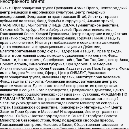
иностранного агента:
Лилит, Правозащитная группа Гражданин.Армия.Право, Нижегородский
центр немецкой и европейской культуры, Центр гендерных
исследований, Фонд защиты прав граждан Штаб, Институт права и
публичной политики, Фонд борьбы с коррупцией, Альянс врачей,
НАСИЛИЮ.НЕТ, Мы против СПИДа, СВЕЧА, Гуманитарное действие,
Открытый Петербург, Лига Избирателей, Правовая инициатива,
Гражданский Союз, Хасдей Ерушалаим, Центр поддержки и содействия
развитию средств массовой информации, Горячая Линия, В защиту
прав заключенных, Институт глобализации и социальных движений,
Центр социально-информационных инициатив Действие,
Благотворительный фонд охраны здоровья и защиты прав граждан,
Благотворительный фонд помощи осужденным и их семьям, Фонд
Тольятти, Новое время, Серебряная тайга, Так-Так-Так, Сова, центр Анна,
Проект Апрель, Самарская губерния, Эра здоровья, Мемориал,
Аналитический Центр Юрия Левады, Издательство Парк Гагарина, Фонд
имени Андрея Рылькова, Сфера, Центр СИБАЛЬТ, Уральская
правозащитная группа, Женщины Евразии, Институт прав человека,
Фонд защиты гласности, Российский исследовательский центр по
правам человека, Дальневосточный центр развития гражданских
инициатив и социального партнерства, Гражданское действие, Центр
независимых социологических исследований, Сутяжник, АКАДЕМИЯ ПО
ПРАВАМ ЧЕЛОВЕКА, Центр развития некоммерческих организаций,
Частное учреждение в Калининграде Совета Министров северных
стран, Гражданское содействие, Трансперенси Интернешнл-Р, Центр
Защиты Прав Средств Массовой Информации, Институт развития
прессы - Сибирь, Частное учреждение в Санкт-Петербурге Совета
Министров Северных Стран, Фонд поддержки свободы прессы,
Гражданский контроль, Человек и Закон, Общественная комиссия по
сохранению наследия академика Сахарова, Информационное агентство