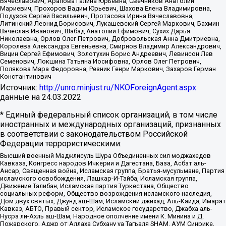
Вячеславович, Арапова Галина Юрьевна, Свечников Анатолий
Мариевич, Прохоров Вадим Юрьевич, Шахова Елена Владимировна,
Подузов Сергей Васильевич, Протасова Ирина Вячеславовна,
Литинский Леонид Борисович, Лукашевский Сергей Маркович, Бахмин
Вячеслав Иванович, Шабад Анатолий Ефимович, Сухих Дарья
Николаевна, Орлов Олег Петрович, Добровольская Анна Дмитриевна,
Королева Александра Евгеньевна, Смирнов Владимир Александрович,
Вицин Сергей Ефимович, Золотухин Борис Андреевич, Левинсон Лев
Семенович, Локшина Татьяна Иосифовна, Орлов Олег Петрович,
Полякова Мара Федоровна, Резник Генри Маркович, Захаров Герман
Константинович
Источник:
http://unro.minjust.ru/NKOForeignAgent.aspx
данные на
24.03.2022
* Единый федеральный список организаций, в том числе
иностранных и международных организаций, признанных
в соответствии с законодательством Российской
Федерации террористическими:
Высший военный Маджлисуль Шура Объединенных сил моджахедов
Кавказа, Конгресс народов Ичкерии и Дагестана, База, Асбат аль-
Ансар, Священная война, Исламская группа, Братья-мусульмане, Партия
исламского освобождения, Лашкар-И-Тайба, Исламская группа,
Движение Талибан, Исламская партия Туркестана, Общество
социальных реформ, Общество возрождения исламского наследия,
Дом двух святых, Джунд аш-Шам, Исламский джихад, Аль-Каида, Имарат
Кавказ, АБТО, Правый сектор, Исламское государство, Джабха аль-
Нусра ли-Ахль аш-Шам, Народное ополчение имени К. Минина и Д.
Пожарского, Аджр от Аллаха Субхану уа Тагьаля SHAM, АУМ Синрике,