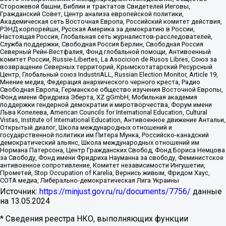
Сторожевой башни, Библии и трактатов Свидетелей Иеговы,
Гражданский Совет, Центр анализа европейской политики,
Академическая сеть Восточная Европа, Российский комитет действия,
РЭНД корпорейшн, Русская Америка за демократию в России,
Настоящая Россия, Глобальная сеть журналистов-расследователей,
Служба поддержки, Свободная Россия Берлин, Свободная Россия
Северный Рейн-Вестфалия, Фонд глобальной помощи, Антивоенный
комитет России, Russie-Libertes, La Asocicion de Rusos Libres, Союз за
возвращение Северных территорий, Крымскотатарский Ресурсный
Центр, Глобальный союз IndustriALL, Russian Election Monitor, Article 19,
Мнение медиа, Федерация анархического черного креста, Радио
Свободная Европа, Германское общество изучения Восточной Европы,
Фонд имени Фридриха Эберта, XZ gGmbH, Мобильная академия
поддержки гендерной демократии и миротворчества, Форум имени
Льва Копелева, American Councils for International Education, Cultural
Vistas, Institute of International Education, Антивоенное движение Антальи,
Открытый диалог, Школа международных отношений и
государственной политики им Питера Мунка, Российско-канадский
демократический альянс, Школа международных отношений им
Нормана Патерсона, Центр Гражданских Свобод, Фонд Бориса Немцова
за Свободу, Фонд имени Фридриха Науманна за свободу, Феминистское
антивоенное сопротивление, Комитет независимости Ингушетии,
Прометей, Stop Occupation of Karelia, Вернись живым, Фридом Хаус,
СОТА медиа, Либерально-демократическая Лига Украины
Источник:
https://minjust.gov.ru/ru/documents/7756/
данные
на
13.05.2024
* Сведения реестра НКО, выполняющих функции