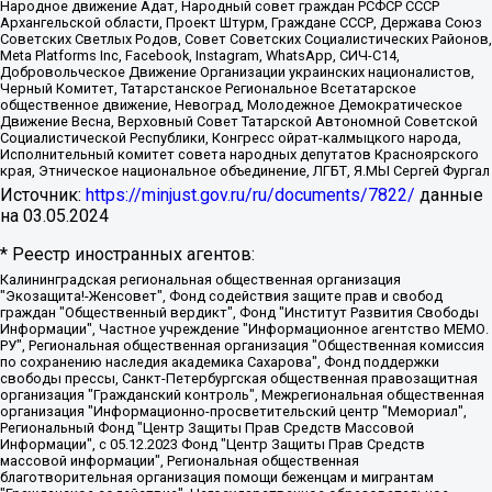
Народное движение Адат, Народный совет граждан РСФСР СССР
Архангельской области, Проект Штурм, Граждане СССР, Держава Союз
Советских Светлых Родов, Совет Советских Социалистических Районов,
Meta Platforms Inc, Facebook, Instagram, WhatsApp, СИЧ-С14,
Добровольческое Движение Организации украинских националистов,
Черный Комитет, Татарстанское Региональное Всетатарское
общественное движение, Невоград, Молодежное Демократическое
Движение Весна, Верховный Совет Татарской Автономной Советской
Социалистической Республики, Конгресс ойрат-калмыцкого народа,
Исполнительный комитет совета народных депутатов Красноярского
края, Этническое национальное объединение, ЛГБТ, Я.МЫ Сергей Фургал
Источник:
https://minjust.gov.ru/ru/documents/7822/
данные
на
03.05.2024
* Реестр иностранных агентов:
Калининградская региональная общественная организация "Экозащита!-Женсовет", Фонд содействия защите прав и свобод граждан "Общественный вердикт", Фонд "Институт Развития Свободы Информации", Частное учреждение "Информационное агентство МЕМО. РУ", Региональная общественная организация "Общественная комиссия по сохранению наследия академика Сахарова", Фонд поддержки свободы прессы, Санкт-Петербургская общественная правозащитная организация "Гражданский контроль", Межрегиональная общественная организация "Информационно-просветительский центр "Мемориал", Региональный Фонд "Центр Защиты Прав Средств Массовой Информации", с 05.12.2023 Фонд "Центр Защиты Прав Средств массовой информации", Региональная общественная благотворительная организация помощи беженцам и мигрантам "Гражданское содействие", Негосударственное образовательное учреждение дополнительного профессионального образования (повышение квалификации) специалистов "АКАДЕМИЯ ПО ПРАВАМ ЧЕЛОВЕКА", Свердловская региональная общественная организация "Сутяжник", Автономная некоммерческая организация "Центр независимых социологических исследований", Союз общественных объединений "Российский исследовательский центр по правам человека", Региональное общественное учреждение научно-информационный центр "МЕМОРИАЛ", Некоммерческая организация "Фонд защиты гласности", Автономная некоммерческая организация "Институт прав человека", Городская общественная организация "Екатеринбургское общество "МЕМОРИАЛ", Городская общественная организация "Рязанское историко-просветительское и правозащитное общество "Мемориал" (Рязанский Мемориал), Челябинский региональный орган общественной самодеятельности – женское общественное объединение "Женщины Евразии", Челябинский региональный орган общественной самодеятельности "Уральская правозащитная группа", Фонд содействия защите здоровья и социальной справедливости имени Андрея Рылькова, Автономная Некоммерческая Организация "Аналитический Центр Юрия Левады", Автономная некоммерческая организация социальной поддержки населения "Проект Апрель", Региональная общественная организация помощи женщинам и детям, находящимся в кризисной ситуации "Информационно-методический центр "Анна", Фонд содействия развитию массовых коммуникаций и правовому просвещению "Так-так-Так", Фонд содействия устойчивому развитию "Серебряная тайга", Свердловский региональный общественный фонд социальных проектов "Новое время", "Idel.Реалии", Кавказ.Реалии, Крым.Реалии, Телеканал Настоящее Время, Татаро-башкирская служба Радио Свобода (Azatliq Radiosi), Радио Свободная Европа/Радио Свобода (PCE/PC), "Сибирь.Реалии", "Фактограф", Благотворительный фонд помощи осужденным и их семьям, Автономная некоммерческая организация "Институт глобализации и социальных движений", Фонд "В защиту прав заключенных", Частное учреждение "Центр поддержки и содействия развитию средств массовой информации", Пензенский региональный общественный благотворительный фонд "Гражданский союз", "Север.Реалии", Некоммерческая организация Фонд "Правовая инициатива", Общество с ограниченной ответственностью "Радио Свободная Европа/Радио Свобода", Чешское информационное агентство "MEDIUM-ORIENT", Красноярская региональная общественная организация "Мы против СПИДа", Камалягин Денис Николаевич, Маркелов Сергей Евгеньевич, Пономарев Лев Александрович, Савицкая Людмила Алексеевна, Автономная некоммерческая организация "Центр по работе с проблемой насилия "НАСИЛИЮ.НЕТ", Межрегиональный профессиональный союз работников здравоохранения "Альянс врачей", Юридическое лицо, зарегистрированное в Латвийской Республике, SIA "Medusa Project" (регистрационный номер 40103797863, дата регистрации 10.06.2014), Некоммерческая организация "Фонд по борьбе с коррупцией", Автономная некоммерческая организация "Институт права и публичной политики", Баданин Роман Сергеевич, Гликин Максим Александрович, Железнова Мария Михайловна, Лукьянова Юлия Сергеевна, Маетная Елизавета Витальевна, Маняхин Петр Борисович, Чуракова Ольга Владимировна, Ярош Юлия Петровна, Юридическое лицо "The Insider SIA", зарегистрированное в Риге, Латвийская Республика (дата регистрации 26.06.2015), являющееся администратором доменного имени интернет-издания "The Insider SIA", https://theins.ru, Постернак Алексей Евгеньевич, Рубин Михаил Аркадьевич, Анин Роман Александрович, Юридическое лицо Istories fonds, зарегистрированное в Латвийской Республике (регистрационный номер 50008295751, дата регистрации 24.02.2020), Великовский Дмитрий Александрович, Долинина Ирина Николаевна, Мароховская Алеся Алексеевна, Шлейнов Роман Юрьевич, Шмагун Олеся Валентиновна, Общество с ограниченной ответственностью "Альтаир 2021", Общество с ограниченной ответственностью "Вега 2021", Общество с ограниченной ответственностью "Главный редактор 2021", Общество с ограниченной ответственностью "Ромашки монолит", Важенков Артем Валерьевич, Ивановская областная общественная организация "Центр гендерных исследований", Гурман Юрий Альбертович, Медиапроект "ОВД-Инфо", Егоров Владимир Владимирович, Жилинский Владимир Александрович, Общество с ограниченной ответственностью "ЗП", Иванова София Юрьевна, Карезина Инна Павловна, Кильтау Екатерина Викторовна, Петров Алексей Викторович, Пискунов Сергей Евгеньевич, Смирнов Сергей Сергеевич, Тихонов Михаил Сергеевич, Общество с ограниченной ответственностью "ЖУРНАЛИСТ-ИНОСТРАННЫЙ АГЕНТ", Арапова Галина Юрьевна, Вольтская Татьяна Анатольевна, Американская компания "Mason G.E.S. Anonymous Foundation" (США), являющаяся владельцем интернет-издания https://mnews.world/, Компания "Stichting Bellingcat", зарегистрированная в Нидерландах (дата регистрации 11.07.2018), Захаров Андрей Вячеславович, Клепиковская Екатерина Дмитриевна, Общество с ограниченной ответственностью "МЕМО", Перл Роман Александрович, Симонов Евгений Алексеевич, Соловьева Елена Анатольевна, Сотников Даниил Владимирович, Сурначева Елизавета Дмитриевна, Автономная некоммерческая организация по защите прав человека и информированию населения "Якутия – Наше Мнение", Общество с ограниченной ответственностью "Москоу диджитал медиа", с 26.01.2023 Общество с ограниченной ответственностью "Чайка Белые сады", Ветошкина Валерия Валерьевна, Заговора Максим Александрович, Межрегиональное общественное движение "Российская ЛГБТ - сеть", Оленичев Максим Владимирович, Павлов Иван Юрьевич, Скворцова Елена Сергеевна, Общество с ограниченной ответственностью "Как бы инагент", Кочетков Игорь Викторович, Общество с ограниченной ответственностью "Честные выборы", Еланчик Олег Александрович, Общество с ограниченной ответственностью "Нобелевский призыв", Гималова Регина Эмилевна, Григорьев Андрей Валерьевич, Григорьева Алина Александровна, Ассоциация по содействию защите прав призывников, альтернативнослужащих и военнослужащих "Правозащитная группа "Гражданин.Армия.Право", Хисамова Регина Фаритовна, Автономная некоммерческая организация по реализации социально-правовых программ "Лилит", Дальневосточное общественное движение "Маяк", Санкт-Петербургская ЛГБТ-инициативная группа "Выход", Инициативная группа ЛГБТ+ "Реверс", Алексеев Андрей Викторович, Бекбулатова Таисия Львовна, Беляев Иван Михайлович, Владыкина Елена Сергеевна, Гельман Марат Александрович, Никульшина Вероника Юрьевна, Толоконникова Надежда Андреевна, Шендерович Виктор Анатольевич, Общество с ограниченной ответственностью "Данное сообщение", Общество с ограниченной ответственностью Издательский дом "Новая глава", Айнбиндер Александра Александровна, Московский комьюнити-центр для ЛГБТ+инициатив, Благотворительный фонд развития филантропии, Deutsche Welle (Германия, Kurt-Schumacher-Strasse 3, 53113 Bonn), Борзунова Мария Михайловна, Воробьев Виктор Викторович, Голубева Анна Львовна, Константинова Алла Михайловна, Малкова Ирина Владимировна, Мурадов Мурад Абдулгалимович, Осетинская Елизавета Николаевна, Понасенков Евгений Николаевич, Ганапольский Матвей Юрьевич, Киселев Евгений Алексеевич, Борухович Ирина Григорьевна, Дремин Иван Тимофеевич, Дубровский Дмитрий Викторович, Красноярская региональная общественная организация поддержки и развития альтернативных образовательных технологий и межкультурных коммуникаций "ИНТЕРРА", Маяковская Екатерина Алексеевна, Фейгин Марк Захарович, Филимонов Андрей Викторович, Дзугкоева Регина Николаевна, Доброхотов Роман Александрович, Дудь Юрий Александрович, Елкин Сергей Владимирович, Кругликов Кирилл Игоревич, Сабунаева Мария Леонидовна, Семенов Алексей Владимирович, Шаинян Карен Багратович, Шульман Екатерина Михайловна, Асафьев Артур Валерьевич, Вахштайн Виктор Семенович, Венедиктов Алексей Алексеевич, Лушникова Екатерина Евгеньевна, Волков Леонид Михайлович, Невзоров Александр Глебович, Пархоменко Сергей Борисович, Сироткин Ярослав Николаевич, Кара-Мурза Владимир Владимирович, Баранова Наталья Владимировна, Гозман Леонид Яковлевич, Кагарлицкий Борис Юльевич, Климарев Михаил Валерьевич, Милов Владимир Станиславович, Автономная некоммерческая организация Краснодарский центр современного искусства "Типография", Моргенштерн Алишер Тагирович, Соболь Любовь Эдуардовна, Общество с ограниченной ответственностью "ЛИЗА НОРМ", Каспаров Гарри Кимович, Ходорковский Михаил Борисович, Общество с ограниченной ответственностью "Апрельские тезисы", Данилович Ирина Брониславовна, Кашин Олег Владимирович, Петров Николай Владимирович, Пивоваров Алексей Владимирович, Соколов Михаил Владимирович, Цветкова Юлия Владимировна, Чичваркин Евгений Александрович, Комитет против пыток/Команда против пыток, Общество с ограниченной ответственностью "Первый научный", Общество с ограниченной ответственностью "Вертолет и ко", Белоцерковская Вероника Борисовна, Кац Максим Евгеньевич, Лазарева Татьяна Юрьевна, Шаведдинов Руслан Табризович, Яшин Илья Валерьевич, Общество с ограниченной ответственностью "Иноагент ААВ", Алешковский Дмитрий Петрович, Альбац Евгения Марковна, Быков Дмитрий Львович, Галямина Юлия Евгеньевна, Лойко Сергей Леонидович, Мартынов Кирилл Константинович, Медведев Сергей Александрович, Крашенинников Федор Геннадиевич, Гордеева Катерина Вл