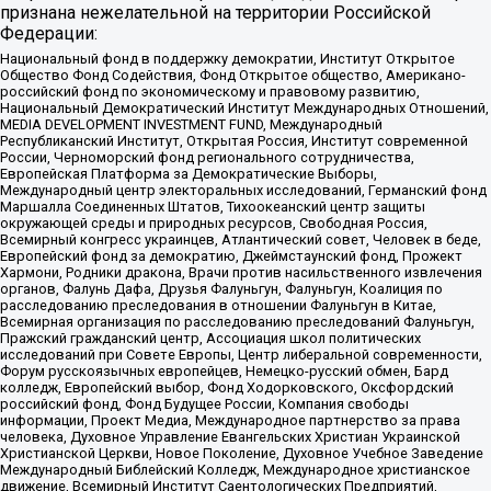
признана нежелательной на территории Российской
Федерации:
Национальный фонд в поддержку демократии, Институт Открытое
Общество Фонд Содействия, Фонд Открытое общество, Американо-
российский фонд по экономическому и правовому развитию,
Национальный Демократический Институт Международных Отношений,
MEDIA DEVELOPMENT INVESTMENT FUND, Международный
Республиканский Институт, Открытая Россия, Институт современной
России, Черноморский фонд регионального сотрудничества,
Европейская Платформа за Демократические Выборы,
Международный центр электоральных исследований, Германский фонд
Маршалла Соединенных Штатов, Тихоокеанский центр защиты
окружающей среды и природных ресурсов, Свободная Россия,
Всемирный конгресс украинцев, Атлантический совет, Человек в беде,
Европейский фонд за демократию, Джеймстаунский фонд, Прожект
Хармони, Родники дракона, Врачи против насильственного извлечения
органов, Фалунь Дафа, Друзья Фалуньгун, Фалуньгун, Коалиция по
расследованию преследования в отношении Фалуньгун в Китае,
Всемирная организация по расследованию преследований Фалуньгун,
Пражский гражданский центр, Ассоциация школ политических
исследований при Совете Европы, Центр либеральной современности,
Форум русскоязычных европейцев, Немецко-русский обмен, Бард
колледж, Европейский выбор, Фонд Ходорковского, Оксфордский
российский фонд, Фонд Будущее России, Компания свободы
информации, Проект Медиа, Международное партнерство за права
человека, Духовное Управление Евангельских Христиан Украинской
Христианской Церкви, Новое Поколение, Духовное Учебное Заведение
Международный Библейский Колледж, Международное христианское
движение, Всемирный Институт Саентологических Предприятий,