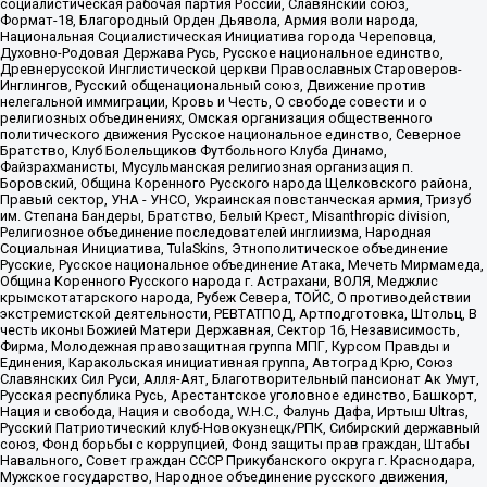
социалистическая рабочая партия России, Славянский союз,
Формат-18, Благородный Орден Дьявола, Армия воли народа,
Национальная Социалистическая Инициатива города Череповца,
Духовно-Родовая Держава Русь, Русское национальное единство,
Древнерусской Инглистической церкви Православных Староверов-
Инглингов, Русский общенациональный союз, Движение против
нелегальной иммиграции, Кровь и Честь, О свободе совести и о
религиозных объединениях, Омская организация общественного
политического движения Русское национальное единство, Северное
Братство, Клуб Болельщиков Футбольного Клуба Динамо,
Файзрахманисты, Мусульманская религиозная организация п.
Боровский, Община Коренного Русского народа Щелковского района,
Правый сектор, УНА - УНСО, Украинская повстанческая армия, Тризуб
им. Степана Бандеры, Братство, Белый Крест, Misanthropic division,
Религиозное объединение последователей инглиизма, Народная
Социальная Инициатива, TulaSkins, Этнополитическое объединение
Русские, Русское национальное объединение Атака, Мечеть Мирмамеда,
Община Коренного Русского народа г. Астрахани, ВОЛЯ, Меджлис
крымскотатарского народа, Рубеж Севера, ТОЙС, О противодействии
экстремистской деятельности, РЕВТАТПОД, Артподготовка, Штольц, В
честь иконы Божией Матери Державная, Сектор 16, Независимость,
Фирма, Молодежная правозащитная группа МПГ, Курсом Правды и
Единения, Каракольская инициативная группа, Автоград Крю, Союз
Славянских Сил Руси, Алля-Аят, Благотворительный пансионат Ак Умут,
Русская республика Русь, Арестантское уголовное единство, Башкорт,
Нация и свобода, Нация и свобода, W.H.С., Фалунь Дафа, Иртыш Ultras,
Русский Патриотический клуб-Новокузнецк/РПК, Сибирский державный
союз, Фонд борьбы с коррупцией, Фонд защиты прав граждан, Штабы
Навального, Совет граждан СССР Прикубанского округа г. Краснодара,
Мужское государство, Народное объединение русского движения,