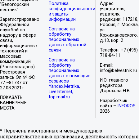
Политика
Адрес
"Белогорский
конфиденциальности
учредителя,
вестник".
и защиты
издателя,
Зарегистрировано
информации
редакции: 117218,
Федеральной
Россия, г. Москва,
Согласие на
службой по
ул.
обработку
надзору в сфере
Кржижановского,
персональных
связи,
д.13, кор. 2
данных обратной
информационных
связи
Телефон: +7 (495)
технологий и
718-84-11
массовых
Согласие на
коммуникаций
обработку
E-mail:
(Роскомнадзор).
персональных
info@belvestnik.ru
Реестровая
данных с помощью
запись Эл № ФС
И.О. главного
сервисов
77 –81737 от
редактора
Yandex.Metrika,
27.08.2021г
Дорохова Н.В.
LiveInternet,
top.mail.ru
ПОКАЗАТЬ
Разработчик
БАННЕРНЫЕ
сайта –
INFOROS
МЕСТА
2026
* Перечень иностранных и международных
неправительственных организаций, деятельность которых