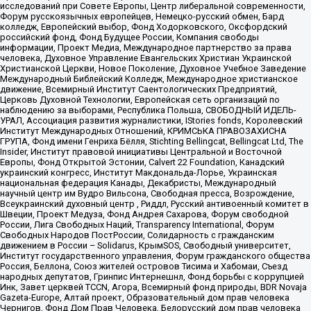
исследований при Совете Европы, Центр либеральной современности,
Форум русскоязычных европейцев, Немецко-русский обмен, Бард
колледж, Европейский выбор, Фонд Ходорковского, Оксфордский
российский фонд, Фонд Будущее России, Компания свободы
информации, Проект Медиа, Международное партнерство за права
человека, Духовное Управление Евангельских Христиан Украинской
Христианской Церкви, Новое Поколение, Духовное Учебное Заведение
Международный Библейский Колледж, Международное христианское
движение, Всемирный Институт Саентологических Предприятий,
Церковь Духовной Технологии, Европейская сеть организаций по
наблюдению за выборами, Республика Польша, СВОБОДНЫЙ ИДЕЛЬ-
УРАЛ, Ассоциация развития журналистики, IStories fonds, Королевский
Институт Международных Отношений, КРИМСЬКА ПРАВОЗАХИСНА
ГРУПА, Фонд имени Генриха Бёлля, Stichting Bellingcat, Bellingcat Ltd, The
Insider, Институт правовой инициативы Центральной и Восточной
Европы, Фонд Открытой Эстонии, Calvert 22 Foundation, Канадский
украинский конгресс, Институт Макдональда-Лорье, Украинская
национальная федерация Канады, Декабристы, Международный
научный центр им Вудро Вильсона, Свободная пресса, Возрождение,
Всеукраинский духовный центр , Риддл, Русский антивоенный комитет в
Швеции, Проект Медуза, Фонд Андрея Сахарова, Форум свободной
России, Лига Свободных Наций, Transparеncy International, Форум
Свободных Народов ПостРоссии, Солидарность с гражданским
движением в России – Solidarus, КрымSOS, Свободный университет,
Институт государственного управления, Форум гражданского общества
Россия, Беллона, Союз жителей островов Тисима и Хабомаи, Съезд
народных депутатов, Гринпис Интернешнл, Фонд борьбы с коррупцией
Инк, Завет церквей TCCN, Агора, Всемирный фонд природы, BDR Novaja
Gazeta-Europe, Алтай проект, Образовательный дом прав человека
Чернигов, Фонд Дом Прав Человека, Белорусский дом прав человека