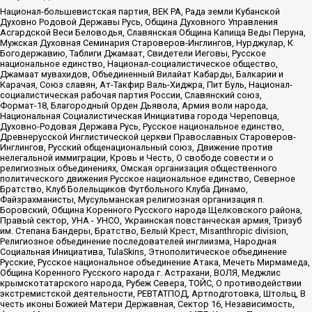
Национал-большевистская партия, ВЕК РА, Рада земли Кубанской
Духовно Родовой Державы Русь, Община Духовного Управления
Асгардской Веси Беловодья, Славянская Община Капища Веды Перуна,
Мужская Духовная Семинария Староверов-Инглингов, Нурджулар, К
Богодержавию, Таблиги Джамаат, Свидетели Иеговы, Русское
национальное единство, Национал-социалистическое общество,
Джамаат мувахидов, Объединенный Вилайат Кабарды, Балкарии и
Карачая, Союз славян, Ат-Такфир Валь-Хиджра, Пит Буль, Национал-
социалистическая рабочая партия России, Славянский союз,
Формат-18, Благородный Орден Дьявола, Армия воли народа,
Национальная Социалистическая Инициатива города Череповца,
Духовно-Родовая Держава Русь, Русское национальное единство,
Древнерусской Инглистической церкви Православных Староверов-
Инглингов, Русский общенациональный союз, Движение против
нелегальной иммиграции, Кровь и Честь, О свободе совести и о
религиозных объединениях, Омская организация общественного
политического движения Русское национальное единство, Северное
Братство, Клуб Болельщиков Футбольного Клуба Динамо,
Файзрахманисты, Мусульманская религиозная организация п.
Боровский, Община Коренного Русского народа Щелковского района,
Правый сектор, УНА - УНСО, Украинская повстанческая армия, Тризуб
им. Степана Бандеры, Братство, Белый Крест, Misanthropic division,
Религиозное объединение последователей инглиизма, Народная
Социальная Инициатива, TulaSkins, Этнополитическое объединение
Русские, Русское национальное объединение Атака, Мечеть Мирмамеда,
Община Коренного Русского народа г. Астрахани, ВОЛЯ, Меджлис
крымскотатарского народа, Рубеж Севера, ТОЙС, О противодействии
экстремистской деятельности, РЕВТАТПОД, Артподготовка, Штольц, В
честь иконы Божией Матери Державная, Сектор 16, Независимость,