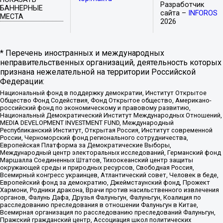
Разработчик
БАННЕРНЫЕ
сайта –
INFOROS
МЕСТА
2026
* Перечень иностранных и международных
неправительственных организаций, деятельность которых
признана нежелательной на территории Российской
Федерации:
Национальный фонд в поддержку демократии, Институт Открытое
Общество Фонд Содействия, Фонд Открытое общество, Американо-
российский фонд по экономическому и правовому развитию,
Национальный Демократический Институт Международных Отношений,
MEDIA DEVELOPMENT INVESTMENT FUND, Международный
Республиканский Институт, Открытая Россия, Институт современной
России, Черноморский фонд регионального сотрудничества,
Европейская Платформа за Демократические Выборы,
Международный центр электоральных исследований, Германский фонд
Маршалла Соединенных Штатов, Тихоокеанский центр защиты
окружающей среды и природных ресурсов, Свободная Россия,
Всемирный конгресс украинцев, Атлантический совет, Человек в беде,
Европейский фонд за демократию, Джеймстаунский фонд, Прожект
Хармони, Родники дракона, Врачи против насильственного извлечения
органов, Фалунь Дафа, Друзья Фалуньгун, Фалуньгун, Коалиция по
расследованию преследования в отношении Фалуньгун в Китае,
Всемирная организация по расследованию преследований Фалуньгун,
Пражский гражданский центр, Ассоциация школ политических