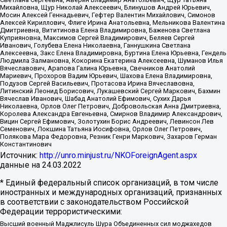
Михайловна, Щур Николай Алексеевич, Блинушов Андрей Юрьевич,
Мосин Алексей Геннадьевич, Гефтер Валентин Михайлович, Симонов
Алексей Кириллович, Флиге Ирина Анатольевна, Мельникова Валентина
Дмитриевна, Вититинова Елена Владимировна, Баженова Светлана
Куприяновна, Максимов Сергей Владимирович, Беляев Сергей
Иванович, Голубева Елена Николаевна, Ганнушкина Светлана
Алексеевна, Закс Елена Владимировна, Буртина Елена Юрьевна, Гендель
Людмила Залмановна, Кокорина Екатерина Алексеевна, Шуманов Илья
Вячеславович, Арапова Галина Юрьевна, Свечников Анатолий
Мариевич, Прохоров Вадим Юрьевич, Шахова Елена Владимировна,
Подузов Сергей Васильевич, Протасова Ирина Вячеславовна,
Литинский Леонид Борисович, Лукашевский Сергей Маркович, Бахмин
Вячеслав Иванович, Шабад Анатолий Ефимович, Сухих Дарья
Николаевна, Орлов Олег Петрович, Добровольская Анна Дмитриевна,
Королева Александра Евгеньевна, Смирнов Владимир Александрович,
Вицин Сергей Ефимович, Золотухин Борис Андреевич, Левинсон Лев
Семенович, Локшина Татьяна Иосифовна, Орлов Олег Петрович,
Полякова Мара Федоровна, Резник Генри Маркович, Захаров Герман
Константинович
Источник:
http://unro.minjust.ru/NKOForeignAgent.aspx
данные на
24.03.2022
* Единый федеральный список организаций, в том числе
иностранных и международных организаций, признанных
в соответствии с законодательством Российской
Федерации террористическими:
Высший военный Маджлисуль Шура Объединенных сил моджахедов