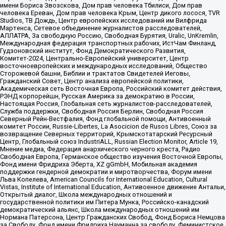
имени Бориса Звозскова, Дом прав человека Тбилиси, Дом прав
человека Ереван, Дом прав человека Крым, Центр дикого лосося, TVR
Studios, ТВ Дождь, Центр европейских исследований им Вилфрида
Мартенса, Сетевое объединение журналистов расследователей,
АЛЛАТРА, За свободную Россию, Свободная Бурятия, Uralic, UnKremlin,
Международная федерация транспортных рабочих, ИстЧам Финланд,
Гудзоновский институт, Фонд Демократического Развития,
Комитет-2024, Центрально-Европейский университет, Центр
восточноевропейских и международных исследований, Общество
Сторожевой башни, Библии и трактатов Свидетелей Иеговы,
Гражданский Совет, Центр анализа европейской политики,
Академическая сеть Восточная Европа, Российский комитет действия,
РЭНД корпорейшн, Русская Америка за демократию в России,
Настоящая Россия, Глобальная сеть журналистов-расследователей,
Служба поддержки, Свободная Россия Берлин, Свободная Россия
Северный Рейн-Вестфалия, Фонд глобальной помощи, Антивоенный
комитет России, Russie-Libertes, La Asocicion de Rusos Libres, Союз за
возвращение Северных территорий, Крымскотатарский Ресурсный
Центр, Глобальный союз IndustriALL, Russian Election Monitor, Article 19,
Мнение медиа, Федерация анархического черного креста, Радио
Свободная Европа, Германское общество изучения Восточной Европы,
Фонд имени Фридриха Эберта, XZ gGmbH, Мобильная академия
поддержки гендерной демократии и миротворчества, Форум имени
Льва Копелева, American Councils for International Education, Cultural
Vistas, Institute of International Education, Антивоенное движение Антальи,
Открытый диалог, Школа международных отношений и
государственной политики им Питера Мунка, Российско-канадский
демократический альянс, Школа международных отношений им
Нормана Патерсона, Центр Гражданских Свобод, Фонд Бориса Немцова
за Свободу, Фонд имени Фридриха Науманна за свободу, Феминистское