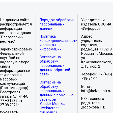
На данном сайте
Порядок обработки
Учредитель и
распространяется
персональных
издатель ООО ИА
информация
данных
«Инфорос».
сетевого издания
Политика
Адрес
"Белогорский
конфиденциальности
учредителя,
вестник".
и защиты
издателя,
Зарегистрировано
информации
редакции: 117218,
Федеральной
Россия, г. Москва,
Согласие на
службой по
ул.
обработку
надзору в сфере
Кржижановского,
персональных
связи,
д.13, кор. 2
данных обратной
информационных
связи
Телефон: +7 (495)
технологий и
718-84-11
массовых
Согласие на
коммуникаций
обработку
E-mail:
(Роскомнадзор).
персональных
info@belvestnik.ru
Реестровая
данных с помощью
запись Эл № ФС
И.О. главного
сервисов
77 –81737 от
редактора
Yandex.Metrika,
27.08.2021г
Дорохова Н.В.
LiveInternet,
top.mail.ru
ПОКАЗАТЬ