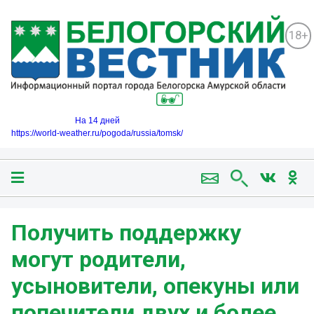
18+
На 14 дней
https://world-weather.ru/pogoda/russia/tomsk/
Получить поддержку
могут родители,
усыновители, опекуны или
попечители двух и более