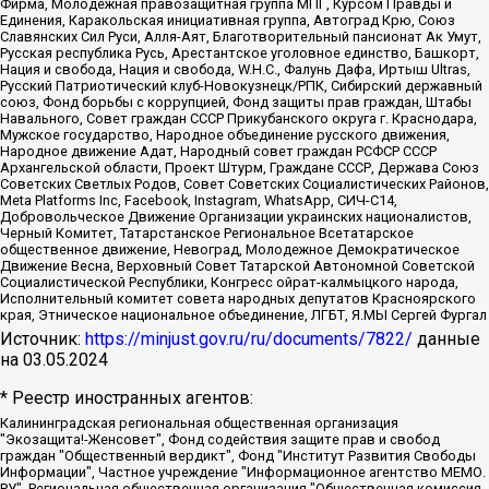
Фирма, Молодежная правозащитная группа МПГ, Курсом Правды и
Единения, Каракольская инициативная группа, Автоград Крю, Союз
Славянских Сил Руси, Алля-Аят, Благотворительный пансионат Ак Умут,
Русская республика Русь, Арестантское уголовное единство, Башкорт,
Нация и свобода, Нация и свобода, W.H.С., Фалунь Дафа, Иртыш Ultras,
Русский Патриотический клуб-Новокузнецк/РПК, Сибирский державный
союз, Фонд борьбы с коррупцией, Фонд защиты прав граждан, Штабы
Навального, Совет граждан СССР Прикубанского округа г. Краснодара,
Мужское государство, Народное объединение русского движения,
Народное движение Адат, Народный совет граждан РСФСР СССР
Архангельской области, Проект Штурм, Граждане СССР, Держава Союз
Советских Светлых Родов, Совет Советских Социалистических Районов,
Meta Platforms Inc, Facebook, Instagram, WhatsApp, СИЧ-С14,
Добровольческое Движение Организации украинских националистов,
Черный Комитет, Татарстанское Региональное Всетатарское
общественное движение, Невоград, Молодежное Демократическое
Движение Весна, Верховный Совет Татарской Автономной Советской
Социалистической Республики, Конгресс ойрат-калмыцкого народа,
Исполнительный комитет совета народных депутатов Красноярского
края, Этническое национальное объединение, ЛГБТ, Я.МЫ Сергей Фургал
Источник:
https://minjust.gov.ru/ru/documents/7822/
данные
на
03.05.2024
* Реестр иностранных агентов:
Калининградская региональная общественная организация "Экозащита!-Женсовет", Фонд содействия защите прав и свобод граждан "Общественный вердикт", Фонд "Институт Развития Свободы Информации", Частное учреждение "Информационное агентство МЕМО. РУ", Региональная общественная организация "Общественная комиссия по сохранению наследия академика Сахарова", Фонд поддержки свободы прессы, Санкт-Петербургская общественная правозащитная организация "Гражданский контроль", Межрегиональная общественная организация "Информационно-просветительский центр "Мемориал", Региональный Фонд "Центр Защиты Прав Средств Массовой Информации", с 05.12.2023 Фонд "Центр Защиты Прав Средств массовой информации", Региональная общественная благотворительная организация помощи беженцам и мигрантам "Гражданское содействие", Негосударственное образовательное учреждение дополнительного профессионального образования (повышение квалификации) специалистов "АКАДЕМИЯ ПО ПРАВАМ ЧЕЛОВЕКА", Свердловская региональная общественная организация "Сутяжник", Автономная некоммерческая организация "Центр независимых социологических исследований", Союз общественных объединений "Российский исследовательский центр по правам человека", Региональное общественное учреждение научно-информационный центр "МЕМОРИАЛ", Некоммерческая организация "Фонд защиты гласности", Автономная некоммерческая организация "Институт прав человека", Городская общественная организация "Екатеринбургское общество "МЕМОРИАЛ", Городская общественная организация "Рязанское историко-просветительское и правозащитное общество "Мемориал" (Рязанский Мемориал), Челябинский региональный орган общественной самодеятельности – женское общественное объединение "Женщины Евразии", Челябинский региональный орган общественной самодеятельности "Уральская правозащитная группа", Фонд содействия защите здоровья и социальной справедливости имени Андрея Рылькова, Автономная Некоммерческая Организация "Аналитический Центр Юрия Левады", Автономная некоммерческая организация социальной поддержки населения "Проект Апрель", Региональная общественная организация помощи женщинам и детям, находящимся в кризисной ситуации "Информационно-методический центр "Анна", Фонд содействия развитию массовых коммуникаций и правовому просвещению "Так-так-Так", Фонд содействия устойчивому развитию "Серебряная тайга", Свердловский региональный общественный фонд социальных проектов "Новое время", "Idel.Реалии", Кавказ.Реалии, Крым.Реалии, Телеканал Настоящее Время, Татаро-башкирская служба Радио Свобода (Azatliq Radiosi), Радио Свободная Европа/Радио Свобода (PCE/PC), "Сибирь.Реалии", "Фактограф", Благотворительный фонд помощи осужденным и их семьям, Автономная некоммерческая организация "Институт глобализации и социальных движений", Фонд "В защиту прав заключенных", Частное учреждение "Центр поддержки и содействия развитию средств массовой информации", Пензенский региональный общественный благотворительный фонд "Гражданский союз", "Север.Реалии", Некоммерческая организация Фонд "Правовая инициатива", Общество с ограниченной ответственностью "Радио Свободная Европа/Радио Свобода", Чешское информационное агентство "MEDIUM-ORIENT", Красноярская региональная общественная организация "Мы против СПИДа", Камалягин Денис Николаевич, Маркелов Сергей Евгеньевич, Пономарев Лев Александрович, Савицкая Людмила Алексеевна, Автономная некоммерческая организация "Центр по работе с проблемой насилия "НАСИЛИЮ.НЕТ", Межрегиональный профессиональный союз работников здравоохранения "Альянс врачей", Юридическое лицо, зарегистрированное в Латвийской Республике, SIA "Medusa Project" (регистрационный номер 40103797863, дата регистрации 10.06.2014), Некоммерческая организация "Фонд по борьбе с коррупцией", Автономная некоммерческая организация "Институт права и публичной политики", Баданин Роман Сергеевич, Гликин Максим Александрович, Железнова Мария Михайловна, Лукьянова Юлия Сергеевна, Маетная Елизавета Витальевна, Маняхин Петр Борисович, Чуракова Ольга Владимировна, Ярош Юлия Петровна, Юридическое лицо "The Insider SIA", зарегистрированное в Риге, Латвийская Республика (дата регистрации 26.06.2015), являющееся администратором доменного имени интернет-издания "The Insider SIA", https://theins.ru, Постернак Алексей Евгеньевич, Рубин Михаил Аркадьевич, Анин Роман Александрович, Юридическое лицо Istories fonds, зарегистрированное в Латвийской Республике (регистрационный номер 50008295751, дата регистрации 24.02.2020), Великовский Дмитрий Александрович, Долинина Ирина Николаевна, Мароховская Алеся Алексеевна, Шлейнов Роман Юрьевич, Шмагун Олеся Валентиновна, Общество с ограниченной ответственностью "Альтаир 2021", Общество с ограниченной ответственностью "Вега 2021", Общество с ограниченной ответственностью "Главный редактор 2021", Общество с ограниченной ответственностью "Ромашки монолит", Важенков Артем Валерьевич, Ивановская областная общественная организация "Центр гендерных исследований", Гурман Юрий Альбертович, Медиапроект "ОВД-Инфо", Егоров Владимир Владимирович, Жилинский Владимир Александрович, Общество с ограниченной ответственностью "ЗП", Иванова София Юрьевна, Карезина Инна Павловна, Кильтау Екатерина Викторовна, Петров Алексей Викторович, Пискунов Сергей Евгеньевич, Смирнов Сергей Сергеевич, Тихонов Михаил Сергеевич, Общество с ограниченной ответственностью "ЖУРНАЛИСТ-ИНОСТРАННЫЙ АГЕНТ", Арапова Галина Юрьевна, Вольтская Татьяна Анатольевна, Американская компания "Mason G.E.S. Anonymous Foundation" (США), являющаяся владельцем интернет-издания https://mnews.world/, Компания "Stichting Bellingcat", зарегистрированная в Нидерландах (дата регистрации 11.07.2018), Захаров Андрей Вячеславович, Клепиковская Екатерина Дмитриевна, Общество с ограниченной ответственностью "МЕМО", Перл Роман Александрович, Симонов Евгений Алексеевич, Соловьева Елена Анатольевна, Сотников Даниил Владимирович, Сурначева Елизавета Дмитриевна, Автономная некоммерческая организация по защите прав человека и информированию населения "Якутия – Наше Мнение", Общество с ограниченной ответственностью "Москоу диджитал медиа", с 26.01.2023 Общество с ограниченной ответственностью "Чайка Белые сады", Ветошкина Валерия Валерьевна, Заговора Максим Александрович, Межрегиональное общественное движение "Российская ЛГБТ - сеть", Оленичев Максим Владимирович, Павлов Иван Юрьевич, Скворцова Елена Сергеевна, Общество с ограниченной ответственностью "Как бы инагент", Кочетков Игорь Викторович, Общество с ограниченной ответственностью "Честные выборы", Еланчик Олег Александрович, Общество с ограниченной ответственностью "Нобелевский призыв", Гималова Регина Эмилевна, Григорьев Андрей Валерьевич, Григорьева Алина Александровна, Ассоциация по содействию защите прав призывников, альтернативнослужащих и военнослужащих "Правозащитная группа "Гражданин.Армия.Право", Хисамова Регина Фаритовна, Автономная некоммерческая организация по реализации социально-правовых программ "Лилит", Дальневосточное общественное движение "Маяк", Санкт-Петербургская ЛГБТ-инициативная группа "Выход", Инициативная группа ЛГБТ+ "Реверс", Алексеев Андрей Викторович, Бекбулатова Таисия Львовна, Беляев Иван Михайлович, Владыкина Елена Сергеевна, Гельман Марат Александрович, Никульшина Вероника Юрьевна, Толоконникова Надежда Андреевна, Шендерович Виктор Анатольевич, Общество с ограниченной ответственностью "Данное сообщение", Общество с ограниченной ответственностью Издательский дом "Новая глава", Айнбиндер Александра Александровна, Московский комьюнити-центр для ЛГБТ+инициатив, Благотворительный фонд развития филантропии, Deutsche Welle (Германия, Kurt-Schumacher-Strasse 3, 53113 Bonn), Борзунова Мария Михайловна, Воробьев Виктор Викторович, Голубева Анна Львовна, Константинова Алла Михайловна, Малкова Ирина Владимировна, Мурадов Мурад Абдулгалимович, Осетинская Елизавета Николаевна, Понасенков Евгений Николаевич, Ганапольский Матвей Юрьевич, Киселев Евгений Алексеевич, Борухович Ирина Григорьевна, Дремин Иван Тимофеевич, Дубровский Дмитрий Викторович, Красноярская региональная общественная организация поддержки и развития альтернативных образовательных технологий и межкультурных коммуникаций "ИНТЕРРА", Маяковская Екатерина Алексеевна, Фейгин Марк Захарович, Филимонов Андрей Викторович, Дзугкоева Регина Николаевна, Доброхотов Роман Александрович, Дудь Юрий Александрович, Елкин Сергей Владимирович, Кругликов Кирилл Игоревич, Сабунаева Мария Леонидовна, Семенов Алексей Владимирович, Шаинян Карен Багратович, Шульман Екатерина Михайловна, Асафьев Артур Валерьевич, Вахштайн Виктор Семенович, Венедиктов Алексей Алексеевич, Лушникова Екатерина Евгеньевна, Волков Леонид Михайлович, Невзоров Александр Глебович, Пархоменко Сергей Борисович, Сироткин Ярослав Николаевич, Кара-Мурза Владимир Владимирович, Баранова Наталья Владимировна, Гозман Леонид Яковлевич, Кагарлицкий Борис Юльевич, Климарев Михаил Валерьевич, Милов Владимир Станиславович, Автономная некоммерческая организация Краснодарский центр современного искусства "Типография", Моргенштерн Алишер Тагирович, Соболь Любовь Эдуардовна, Общество с ограниченной ответственностью "ЛИЗА НОРМ", Каспаров Гарри Кимович, Ходорковский Михаил Борисович, Общество с ограниченной ответственностью "Апрельские тезисы", Данилович Ирина Брониславовна, Кашин Олег Владимирович, Петров Николай Владимирович, Пивоваров Алексей Владимирович, Соколов Михаил Владимирович, Цветкова Юлия Владимировна, Чичваркин Евгений Александрович, Комитет против пыток/Команда против пыток, Общество с ограниченной ответственностью "Первый научный", Общество с ограниченной ответственностью "Вертолет и ко", Белоцерковская Вероника Борисовна, Кац Максим Евгеньевич, Лазарева Татьяна Юрьевна, Шаведдинов Руслан Табризович, Яшин Илья Валерьевич, Общество с ограниченной ответственностью "Иноагент ААВ", Алешковский Дмитрий Петрович, Альбац Евгения Марковна, Быков Дмитрий Львович, Галямина Юлия Евгеньевна, Лойко Сергей Леонидович, Мартынов Кирилл Константинович, Медведев Сергей Александрович, Крашенинников Федор Геннадиевич, Гордеева Катерина Вл