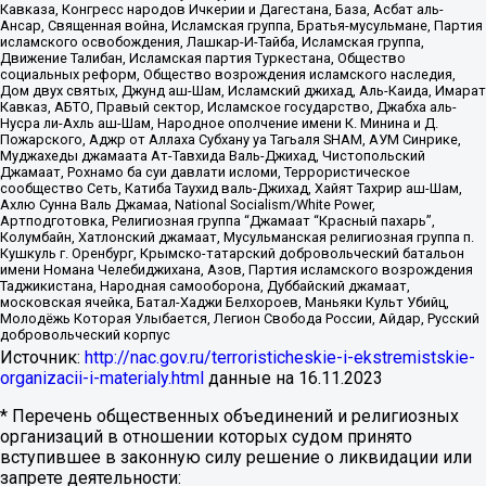
Кавказа, Конгресс народов Ичкерии и Дагестана, База, Асбат аль-
Ансар, Священная война, Исламская группа, Братья-мусульмане, Партия
исламского освобождения, Лашкар-И-Тайба, Исламская группа,
Движение Талибан, Исламская партия Туркестана, Общество
социальных реформ, Общество возрождения исламского наследия,
Дом двух святых, Джунд аш-Шам, Исламский джихад, Аль-Каида, Имарат
Кавказ, АБТО, Правый сектор, Исламское государство, Джабха аль-
Нусра ли-Ахль аш-Шам, Народное ополчение имени К. Минина и Д.
Пожарского, Аджр от Аллаха Субхану уа Тагьаля SHAM, АУМ Синрике,
Муджахеды джамаата Ат-Тавхида Валь-Джихад, Чистопольский
Джамаат, Рохнамо ба суи давлати исломи, Террористическое
сообщество Сеть, Катиба Таухид валь-Джихад, Хайят Тахрир аш-Шам,
Ахлю Сунна Валь Джамаа, National Socialism/White Power,
Артподготовка, Религиозная группа “Джамаат “Красный пахарь”,
Колумбайн, Хатлонский джамаат, Мусульманская религиозная группа п.
Кушкуль г. Оренбург, Крымско-татарский добровольческий батальон
имени Номана Челебиджихана, Азов, Партия исламского возрождения
Таджикистана, Народная самооборона, Дуббайский джамаат,
московская ячейка, Батал-Хаджи Белхороев, Маньяки Культ Убийц,
Молодёжь Которая Улыбается, Легион Свобода России, Айдар, Русский
добровольческий корпус
Источник:
http://nac.gov.ru/terroristicheskie-i-ekstremistskie-
organizacii-i-materialy.html
данные на
16.11.2023
* Перечень общественных объединений и религиозных
организаций в отношении которых судом принято
вступившее в законную силу решение о ликвидации или
запрете деятельности: