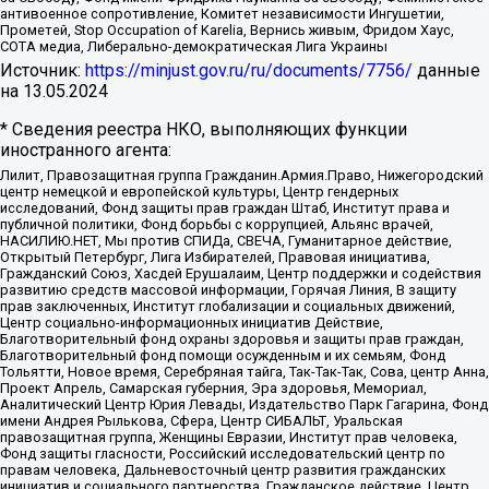
антивоенное сопротивление, Комитет независимости Ингушетии,
Прометей, Stop Occupation of Karelia, Вернись живым, Фридом Хаус,
СОТА медиа, Либерально-демократическая Лига Украины
Источник:
https://minjust.gov.ru/ru/documents/7756/
данные
на
13.05.2024
* Сведения реестра НКО, выполняющих функции
иностранного агента:
Лилит, Правозащитная группа Гражданин.Армия.Право, Нижегородский
центр немецкой и европейской культуры, Центр гендерных
исследований, Фонд защиты прав граждан Штаб, Институт права и
публичной политики, Фонд борьбы с коррупцией, Альянс врачей,
НАСИЛИЮ.НЕТ, Мы против СПИДа, СВЕЧА, Гуманитарное действие,
Открытый Петербург, Лига Избирателей, Правовая инициатива,
Гражданский Союз, Хасдей Ерушалаим, Центр поддержки и содействия
развитию средств массовой информации, Горячая Линия, В защиту
прав заключенных, Институт глобализации и социальных движений,
Центр социально-информационных инициатив Действие,
Благотворительный фонд охраны здоровья и защиты прав граждан,
Благотворительный фонд помощи осужденным и их семьям, Фонд
Тольятти, Новое время, Серебряная тайга, Так-Так-Так, Сова, центр Анна,
Проект Апрель, Самарская губерния, Эра здоровья, Мемориал,
Аналитический Центр Юрия Левады, Издательство Парк Гагарина, Фонд
имени Андрея Рылькова, Сфера, Центр СИБАЛЬТ, Уральская
правозащитная группа, Женщины Евразии, Институт прав человека,
Фонд защиты гласности, Российский исследовательский центр по
правам человека, Дальневосточный центр развития гражданских
инициатив и социального партнерства, Гражданское действие, Центр