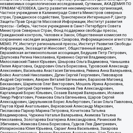
независимых социологических исследований, Сутяжник, АКАДЕМИЯ ПО
ПРАВАМ ЧЕЛОВЕКА, Центр развития некоммерческих организаций,
Частное учреждение в Калининграде Совета Министров северных
стран, Гражданское содействие, Трансперенси Интернешнл-Р, Центр
Защиты Прав Средств Массовой Информации, Институт развития
прессы - Сибирь, Частное учреждение в Санкт-Петербурге Совета
Министров Северных Стран, Фонд поддержки свободы прессы,
Гражданский контроль, Человек и Закон, Общественная комиссия по
сохранению наследия академика Сахарова, Информационное агентство
МЕМО. РУ, Институт региональной прессы, Институт Развития Свободы
Информации, Экозащита!-Женсовет, Общественный вердикт,
Евразийская антимонопольная ассоциация, Бедушев Петр Петрович,
Дзугкоева Регина Николаевна, Кривенко Сергей Владимирович,
Милославский Павел Юрьевич, Шнырова Ольга Вадимовна, Чанышева
Лилия Айратовна, Сидорович Ольга Борисовна, Туровский Александр
Алексеевич, Васильева Анастасия Евгеньевна, Ривина Анна Валерьевна,
Бойко Анатолий Николаевич, Дугин Сергей Георгиевич, Пивоваров
Андрей Сергеевич, Аверин Виталий Евгеньевич, Барахоев Магомед
Бекханович, Шарипков Олег Викторович, Мошель Ирина Ароновна,
Шведов Григорий Сергеевич, Пономарев Лев Александрович,
Каргалицкий Борис Юльевич, Созаев Валерий Валерьевич, Исламов
Тимур Рифгатович, Романова Ольга Евгеньевна, Щаров Сергей
Алексадрович, Цирульников Борис Альбертович, Гасан Ольга Павловна,
Паутов Юрий Анатольевич, Верховский Александр Маркович,
Пислакова-Паркер Марина Петровна, Кочеткова Татьяна
Владимировна, Чуркина Наталья Валерьевна, Акимова Татьяна
Николаевна, Золотарева Екатерина Александровна, Рачинский Ян
Збигневич, Жемкова Елена Борисовна, Гудков Лев Дмитриевич,
Илларионова Юлия Юрьевна, Саранг Анна Васильевна, Захарова
Светлана Сергеевна, Аверин Владимир Анатольевич, Щур Татьяна