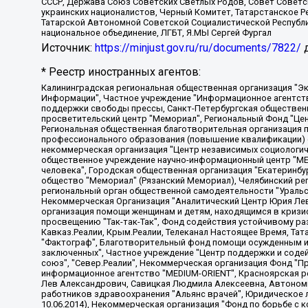
СССР, Держава Союз Советских Светлых Родов, Совет Советски
украинских националистов, Черный Комитет, Татарстанское 
Татарской Автономной Советской Социалистической Республи
национальное объединение, ЛГБТ, Я.МЫ Сергей Фургал
Источник:
https://minjust.gov.ru/ru/documents/7822/
д
* Реестр иностранных агентов:
Калининградская региональная общественная организация "Экозащита!-Женсовет", Фонд содействия защите прав и свобод граждан "Общественный вердикт", Фонд "Институт Развития Свободы Информации", Частное учреждение "Информационное агентство МЕМО. РУ", Региональная общественная организация "Общественная комиссия по сохранению наследия академика Сахарова", Фонд поддержки свободы прессы, Санкт-Петербургская общественная правозащитная организация "Гражданский контроль", Межрегиональная общественная организация "Информационно-просветительский центр "Мемориал", Региональный Фонд "Центр Защиты Прав Средств Массовой Информации", с 05.12.2023 Фонд "Центр Защиты Прав Средств массовой информации", Региональная общественная благотворительная организация помощи беженцам и мигрантам "Гражданское содействие", Негосударственное образовательное учреждение дополнительного профессионального образования (повышение квалификации) специалистов "АКАДЕМИЯ ПО ПРАВАМ ЧЕЛОВЕКА", Свердловская региональная общественная организация "Сутяжник", Автономная некоммерческая организация "Центр независимых социологических исследований", Союз общественных объединений "Российский исследовательский центр по правам человека", Региональное общественное учреждение научно-информационный центр "МЕМОРИАЛ", Некоммерческая организация "Фонд защиты гласности", Автономная некоммерческая организация "Институт прав человека", Городская общественная организация "Екатеринбургское общество "МЕМОРИАЛ", Городская общественная организация "Рязанское историко-просветительское и правозащитное общество "Мемориал" (Рязанский Мемориал), Челябинский региональный орган общественной самодеятельности – женское общественное объединение "Женщины Евразии", Челябинский региональный орган общественной самодеятельности "Уральская правозащитная группа", Фонд содействия защите здоровья и социальной справедливости имени Андрея Рылькова, Автономная Некоммерческая Организация "Аналитический Центр Юрия Левады", Автономная некоммерческая организация социальной поддержки населения "Проект Апрель", Региональная общественная организация помощи женщинам и детям, находящимся в кризисной ситуации "Информационно-методический центр "Анна", Фонд содействия развитию массовых коммуникаций и правовому просвещению "Так-так-Так", Фонд содействия устойчивому развитию "Серебряная тайга", Свердловский региональный общественный фонд социальных проектов "Новое время", "Idel.Реалии", Кавказ.Реалии, Крым.Реалии, Телеканал Настоящее Время, Татаро-башкирская служба Радио Свобода (Azatliq Radiosi), Радио Свободная Европа/Радио Свобода (PCE/PC), "Сибирь.Реалии", "Фактограф", Благотворительный фонд помощи осужденным и их семьям, Автономная некоммерческая организация "Институт глобализации и социальных движений", Фонд "В защиту прав заключенных", Частное учреждение "Центр поддержки и содействия развитию средств массовой информации", Пензенский региональный общественный благотворительный фонд "Гражданский союз", "Север.Реалии", Некоммерческая организация Фонд "Правовая инициатива", Общество с ограниченной ответственностью "Радио Свободная Европа/Радио Свобода", Чешское информационное агентство "MEDIUM-ORIENT", Красноярская региональная общественная организация