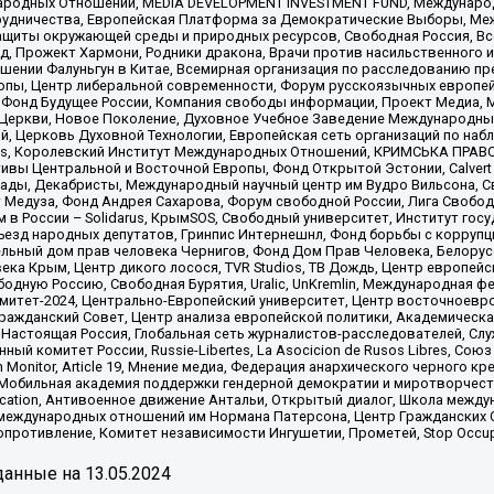
родных Отношений, MEDIA DEVELOPMENT INVESTMENT FUND, Международн
рудничества, Европейская Платформа за Демократические Выборы, Ме
щиты окружающей среды и природных ресурсов, Свободная Россия, Все
, Прожект Хармони, Родники дракона, Врачи против насильственного и
шении Фалуньгун в Китае, Всемирная организация по расследованию пр
опы, Центр либеральной современности, Форум русскоязычных европей
Фонд Будущее России, Компания свободы информации, Проект Медиа, 
 Церкви, Новое Поколение, Духовное Учебное Заведение Международн
й, Церковь Духовной Технологии, Европейская сеть организаций по н
nds, Королевский Институт Международных Отношений, КРИМСЬКА ПРАВОЗ
ициативы Центральной и Восточной Европы, Фонд Открытой Эстонии, Calver
ады, Декабристы, Международный научный центр им Вудро Вильсона, С
 Медуза, Фонд Андрея Сахарова, Форум свободной России, Лига Свободны
в России – Solidarus, КрымSOS, Свободный университет, Институт гос
Съезд народных депутатов, Гринпис Интернешнл, Фонд борьбы с коррупц
тельный дом прав человека Чернигов, Фонд Дом Прав Человека, Белору
ека Крым, Центр дикого лосося, TVR Studios, ТВ Дождь, Центр европей
одную Россию, Свободная Бурятия, Uralic, UnKremlin, Международная ф
омитет-2024, Центрально-Европейский университет, Центр восточноев
ражданский Совет, Центр анализа европейской политики, Академическа
Настоящая Россия, Глобальная сеть журналистов-расследователей, Слу
ый комитет России, Russie-Libertes, La Asocicion de Rusos Libres, С
on Monitor, Article 19, Мнение медиа, Федерация анархического черного
обильная академия поддержки гендерной демократии и миротворчества,
ational Education, Антивоенное движение Антальи, Открытый диалог, Школа 
 международных отношений им Нормана Патерсона, Центр Гражданских 
ротивление, Комитет независимости Ингушетии, Прометей, Stop Occupat
анные на
13.05.2024