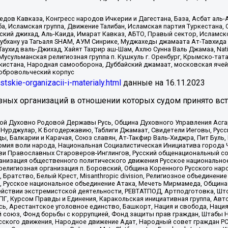
в Кавказа, Конгресс народов Ичкерии и Дагестана, База, Асбат аль-Ан
ба, Исламская группа, Движение Талибан, Исламская партия Туркестан
ский джихад, Аль-Каида, Имарат Кавказ, АБТО, Правый сектор, Исламск
Субхану уа Тагьаля SHAM, АУМ Синрике, Муджахеды джамаата Ат-Тавхида
ухид валь-Джихад, Хайят Тахрир аш-Шам, Ахлю Сунна Валь Джамаа, Natio
Мусульманская религиозная группа п. Кушкуль г. Оренбург, Крымско-т
кистана, Народная самооборона, Дуббайский джамаат, московская ячей
добровольческий корпус
istskie-organizacii-i-materialy.html
данные на
16.11.2023
зных организаций в отношении которых судом принято вс
ской Духовно Родовой Державы Русь, Община Духовного Управления Асг
Нурджулар, К Богодержавию, Таблиги Джамаат, Свидетели Иеговы, Рус
, Балкарии и Карачая, Союз славян, Ат-Такфир Валь-Хиджра, Пит Буль,
рмия воли народа, Национальная Социалистическая Инициатива города 
ви Православных Староверов-Инглингов, Русский общенациональный сою
ганизация общественного политического движения Русское национально
елигиозная организация п. Боровский, Община Коренного Русского нар
 Братство, Белый Крест, Misanthropic division, Религиозное объединен
е, Русское национальное объединение Атака, Мечеть Мирмамеда, Община
йствии экстремистской деятельности, РЕВТАТПОД, Артподготовка, Што
, Курсом Правды и Единения, Каракольская инициативная группа, Автог
ь, Арестантское уголовное единство, Башкорт, Нация и свобода, Нация и
союз, Фонд борьбы с коррупцией, Фонд защиты прав граждан, Штабы На
сского движения, Народное движение Адат, Народный совет граждан РС