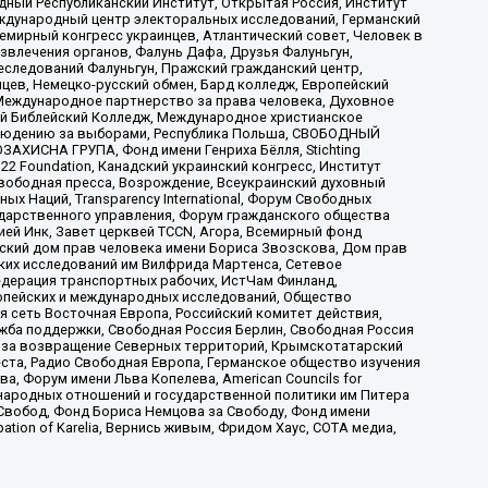
ый Республиканский Институт, Открытая Россия, Институт
ждународный центр электоральных исследований, Германский
мирный конгресс украинцев, Атлантический совет, Человек в
звлечения органов, Фалунь Дафа, Друзья Фалуньгун,
еследований Фалуньгун, Пражский гражданский центр,
цев, Немецко-русский обмен, Бард колледж, Европейский
Международное партнерство за права человека, Духовное
ый Библейский Колледж, Международное христианское
аблюдению за выборами, Республика Польша, СВОБОДНЫЙ
АХИСНА ГРУПА, Фонд имени Генриха Бёлля, Stichting
t 22 Foundation, Канадский украинский конгресс, Институт
вободная пресса, Возрождение, Всеукраинский духовный
х Наций, Transparеncy International, Форум Свободных
ударственного управления, Форум гражданского общества
ией Инк, Завет церквей TCCN, Агора, Всемирный фонд
сский дом прав человека имени Бориса Звозскова, Дом прав
ских исследований им Вилфрида Мартенса, Сетевое
едерация транспортных рабочих, ИстЧам Финланд,
ропейских и международных исследований, Общество
я сеть Восточная Европа, Российский комитет действия,
жба поддержки, Свободная Россия Берлин, Свободная Россия
оюз за возвращение Северных территорий, Крымскотатарский
 креста, Радио Свободная Европа, Германское общество изучения
 Форум имени Льва Копелева, American Councils for
международных отношений и государственной политики им Питера
Свобод, Фонд Бориса Немцова за Свободу, Фонд имени
ion of Karelia, Вернись живым, Фридом Хаус, СОТА медиа,