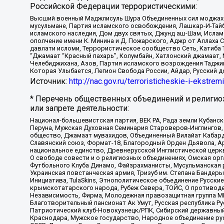
Российской Федерации террористическими:
Высший военный Маджлисуль Шура Объединенных сил моджахедо
мусульмане, Партия исламского освобождения, Лашкар-И-Тай
исламского наследия, Дом двух святых, Джунд аш-Шам, Ислам
ополчение имени К. Минина и Д. Пожарского, Аджр от Аллаха 
давлати исломи, Террористическое сообщество Сеть, Катиба Та
“Джамаат “Красный пахарь”, Колумбайн, Хатлонский джамаат, 
Челебиджихана, Азов, Партия исламского возрождения Таджи
Которая Улыбается, Легион Свобода России, Айдар, Русский 
Источник:
http://nac.gov.ru/terroristicheskie-i-ekstrem
* Перечень общественных объединений и религио
или запрете деятельности:
Национал-большевистская партия, ВЕК РА, Рада земли Кубан
Перуна, Мужская Духовная Семинария Староверов-Инглингов, 
общество, Джамаат мувахидов, Объединенный Вилайат Кабарды
Славянский союз, Формат-18, Благородный Орден Дьявола, А
национальное единство, Древнерусской Инглистической церк
О свободе совести и о религиозных объединениях, Омская ор
Футбольного Клуба Динамо, Файзрахманисты, Мусульманская р
Украинская повстанческая армия, Тризуб им. Степана Бандеры,
Инициатива, TulaSkins, Этнополитическое объединение Русски
крымскотатарского народа, Рубеж Севера, ТОЙС, О противоде
Независимость, Фирма, Молодежная правозащитная группа МПГ
Благотворительный пансионат Ак Умут, Русская республика Рус
Патриотический клуб-Новокузнецк/РПК, Сибирский державный 
Краснодара, Мужское государство, Народное объединение ру