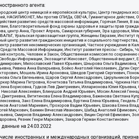
остранного агента:
родский центр немецкой и европейской культуры, Центр гендерных исс
ачей, НАСИЛИЮ.НЕТ, Мы против СПИДа, СВЕЧА, Гуманитарное действие, 
ействия развитию средств массовой информации, Горячая Линия, В защ
твие, Благотворительный фонд охраны здоровья и защиты прав гражда
 Сова, центр Анна, Проект Апрель, Самарская губерния, Эра здоровья, 
ИБАЛЬТ, Уральская правозащитная группа, Женщины Евразии, Институт п
ый центр развития гражданских инициатив и социального партнерства,
нтр развития некоммерческих организаций, Частное учреждение в Кал
 Средств Массовой Информации, Институт развития прессы - Сибирь, Ч
ий контроль, Человек и Закон, Общественная комиссия по сохранению
я Свободы Информации, Экозащита!-Женсовет, Общественный вердикт, 
ладимирович, Милославский Павел Юрьевич, Шнырова Ольга Вадимовна,
ьевна, Ривина Анна Валерьевна, Бойко Анатолий Николаевич, Дугин Сер
икторович, Мошель Ирина Ароновна, Шведов Григорий Сергеевич, Поно
нова Ольга Евгеньевна, Щаров Сергей Алексадрович, Цирульников Бори
ркер Марина Петровна, Кочеткова Татьяна Владимировна, Чуркина Нат
Елена Борисовна, Гудков Лев Дмитриевич, Илларионова Юлия Юрьевна, С
 Николай Алексеевич, Блинушов Андрей Юрьевич, Мосин Алексей Генна
а Дмитриевна, Вититинова Елена Владимировна, Баженова Светлана Куп
Алексеевна, Закс Елена Владимировна, Буртина Елена Юрьевна, Гендель
иков Анатолий Мариевич, Прохоров Вадим Юрьевич, Шахова Елена Влад
ргей Маркович, Бахмин Вячеслав Иванович, Шабад Анатолий Ефимович, 
ьевна, Смирнов Владимир Александрович, Вицин Сергей Ефимович, Зол
доровна, Резник Генри Маркович, Захаров Герман Константинович
x
данные на
24.03.2022
 числе иностранных и международных организаций, призна