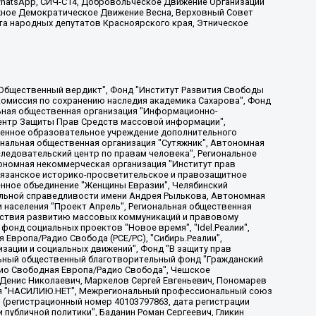
, WhatsApp, СИЧ-С14, Добровольческое Движение Организации
жное Демократическое Движение Весна, Верховный Совет
та народных депутатов Красноярского края, Этническое
, Дальневосточное общественное движение "Маяк", Санкт-Петербургская ЛГБТ-инициативная группа "Выход", Инициативная группа ЛГБТ+ "Реверс", Алексеев Андрей Викторович, Бекбулатова Таисия Львовна, Беляев Иван Михайлович, Владыкина Елена Сергеевна, Гельман Марат Александрович, Никульшина Вероника Юрьевна, Толоконникова Надежда Андреевна, Шендерович Виктор Анатольевич, Общество с ограниченной ответственностью "Данное сообщение", Общество с ограниченной ответственностью Издательский дом "Новая глава", Айнбиндер Александра Александровна, Московский комьюнити-центр для ЛГБТ+инициатив, Благотворительный фонд развития филантропии, Deutsche Welle (Германия, Kurt-Schumacher-Strasse 3, 53113 Bonn), Борзунова Мария Михайловна, Воробьев Виктор Викторович, Голубева Анна Львовна, Константинова Алла Михайловна, Малкова Ирина Владимировна, Мурадов Мурад Абдулгалимович, Осетинская Елизавета Николаевна, Понасенков Евгений Николаевич, Ганапольский Матвей Юрьевич, Киселев Евгений Алексеевич, Борухович Ирина Григорьевна, Дремин Иван Тимофеевич, Дубровский Дмитрий Викторович, Красноярская региональная общественная организация поддержки и развития альтернативных образовательных технологий и межкультурных коммуникаций "ИНТЕРРА", Маяковская Екатерина Алексеевна, Фейгин Марк Захарович, Филимонов Андрей Викторович, Дзугкоева Регина Николаевна, Доброхотов Роман Александрович, Дудь Юрий Александрович, Елкин Сергей Владимирович, Кругликов Кирилл Игоревич, Сабунаева Мария Леонидовна, Семенов Алексей Владимирович, Шаинян Карен Багратович, Шульман Екатерина Михайловна, Асафьев Артур Валерьевич, Вахштайн Виктор Семенович, Венедиктов Алексей Алексеевич, Лушникова Екатерина Евгеньевна, Волков Леонид Михайлович, Невзоров Александр Глебович, Пархоменко Сергей Борисович, Сироткин Ярослав Николаевич, Кара-Мурза Владимир Владимирович, Баранова Наталья Владимировна, Гозман Леонид Яковлевич, Кагарлицкий Борис Юльевич, Климарев Михаил Валерьевич, Милов Владимир Станиславович, Автономная некоммерческая организация Краснодарский центр современного искусства "Типография", Моргенштерн Алишер Тагирович, Соболь Любовь Эдуардовна, Общество с ограниченной ответственностью "ЛИЗА НОРМ", Каспаров Гарри Кимович, Ходорковский Михаил Борисович, Общество с ограниченной ответственностью "Апрельские тезисы", Данилович Ирина Брониславовна, Кашин Олег Владимирович, Петров Николай Владимирович, Пивоваров Алексей Владимирович, Соколов Михаил Владимирович, Цветкова Юлия Владимировна, Чичваркин Евгений Александрович, Комитет против пыток/Команда против пыток, Общество с ограниченной ответственностью "Первый научный", Общество с ограниченной ответственностью "Вертолет и ко", Белоцерковская Вероника Борисовна, Кац Максим Евгеньевич, Лазарева Татьяна Юрьевна, Шаведдинов Руслан Табризович, Яшин Илья Валерьевич, Общество с ограниченной ответственностью "Иноагент ААВ", Алешковский Дмитрий Петрович, Альбац Евгения Марковна, Быков Дмитрий Львович, Галямина Юлия Евгеньевна, Лойко Сергей Леонидович, Мартынов Кирилл Константинович, Медведев Сергей Александрович, Крашенинников Федор Геннадиевич, Гордеева Катерина Вл