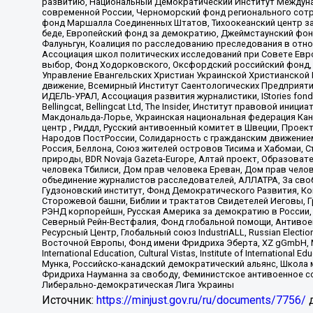
развитию, Национальный Демократический Институт Междуна
современной России, Черноморский фонд регионального сот
фонд Маршалла Соединенных Штатов, Тихоокеанский центр за
беде, Европейский фонд за демократию, Джеймстаунский фонд
Фалуньгун, Коалиция по расследованию преследования в отно
Ассоциация школ политических исследований при Совете Евр
выбор, Фонд Ходорковского, Оксфордский российский фонд, 
Управление Евангельских Христиан Украинской Христианской
движение, Всемирный Институт Саентологических Предприяти
ИДЕЛЬ-УРАЛ, Ассоциация развития журналистики, IStories fo
Bellingcat, Bellingcat Ltd, The Insider, Институт правовой ин
Макдональда-Лорье, Украинская национальная федерация Кан
центр , Риддл, Русский антивоенный комитет в Швеции, Проект
Народов ПостРоссии, Солидарность с гражданским движением 
Россия, Беллона, Союз жителей островов Тисима и Хабомаи, 
природы, BDR Novaja Gazeta-Europe, Алтай проект, Образова
человека Тбилиси, Дом прав человека Ереван, Дом прав челов
объединение журналистов расследователей, АЛЛАТРА, За своб
Гудзоновский институт, Фонд Демократического Развития, К
Сторожевой башни, Библии и трактатов Свидетелей Иеговы, Г
РЭНД корпорейшн, Русская Америка за демократию в России, 
Северный Рейн-Вестфалия, Фонд глобальной помощи, Антивоенн
Ресурсный Центр, Глобальный союз IndustriALL, Russian Electi
Восточной Европы, Фонд имени Фридриха Эберта, XZ gGmbH, М
International Education, Cultural Vistas, Institute of Intern
Мунка, Российско-канадский демократический альянс, Школа
Фридриха Науманна за свободу, Феминистское антивоенное соп
Либерально-демократическая Лига Украины
Источник:
https://minjust.gov.ru/ru/documents/7756/
д