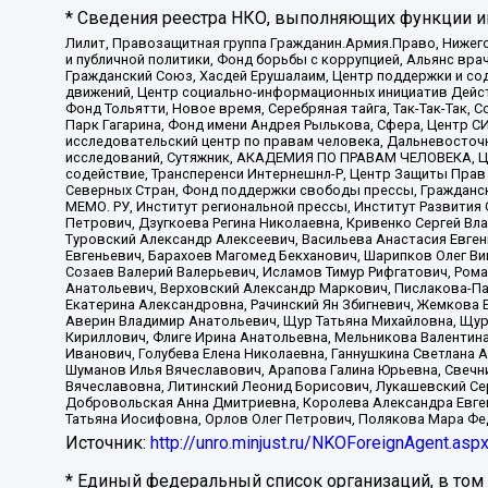
* Сведения реестра НКО, выполняющих функции ин
Лилит, Правозащитная группа Гражданин.Армия.Право, Нижего
и публичной политики, Фонд борьбы с коррупцией, Альянс вр
Гражданский Союз, Хасдей Ерушалаим, Центр поддержки и сод
движений, Центр социально-информационных инициатив Дейс
Фонд Тольятти, Новое время, Серебряная тайга, Так-Так-Так,
Парк Гагарина, Фонд имени Андрея Рылькова, Сфера, Центр С
исследовательский центр по правам человека, Дальневосточн
исследований, Сутяжник, АКАДЕМИЯ ПО ПРАВАМ ЧЕЛОВЕКА, Це
содействие, Трансперенси Интернешнл-Р, Центр Защиты Прав
Северных Стран, Фонд поддержки свободы прессы, Гражданск
МЕМО. РУ, Институт региональной прессы, Институт Развити
Петрович, Дзугкоева Регина Николаевна, Кривенко Сергей В
Туровский Александр Алексеевич, Васильева Анастасия Евген
Евгеньевич, Барахоев Магомед Бекханович, Шарипков Олег В
Созаев Валерий Валерьевич, Исламов Тимур Рифгатович, Рома
Анатольевич, Верховский Александр Маркович, Пислакова-Па
Екатерина Александровна, Рачинский Ян Збигневич, Жемкова 
Аверин Владимир Анатольевич, Щур Татьяна Михайловна, Щур
Кириллович, Флиге Ирина Анатольевна, Мельникова Валентин
Иванович, Голубева Елена Николаевна, Ганнушкина Светлана 
Шуманов Илья Вячеславович, Арапова Галина Юрьевна, Свечн
Вячеславовна, Литинский Леонид Борисович, Лукашевский Се
Добровольская Анна Дмитриевна, Королева Александра Евген
Татьяна Иосифовна, Орлов Олег Петрович, Полякова Мара Фе
Источник:
http://unro.minjust.ru/NKOForeignAgent.asp
* Единый федеральный список организаций, в том