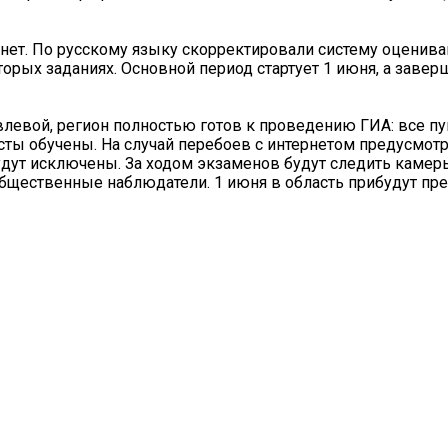
ет. По русскому языку скорректировали систему оцениван
ых заданиях. Основной период стартует 1 июня, а заверш
левой, регион полностью готов к проведению ГИА: все п
исты обучены. На случай перебоев с интернетом предусмо
удут исключены. За ходом экзаменов будут следить камер
бщественные наблюдатели. 1 июня в область прибудут пр