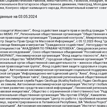
х Социалистических Районов, Meta Platforms Inc, Facebook, Instagram
Региональное Всетатарское общественное движение, Невоград, Молоде
ки, Конгресс ойрат-калмыцкого народа, Исполнительный комитет сове
анные на
03.05.2024
 "Мы против СПИДа", Камалягин Денис Николаевич, Маркелов Сергей Евгеньевич, Пономарев Лев Александрович, Савицкая Людмила Алексеевна, Автономная некоммерческая организация "Центр по работе с проблемой насилия "НАСИЛИЮ.НЕТ", Межрегиональный профессиональный союз работников здравоохранения "Альянс врачей", Юридическое лицо, зарегистрированное в Латвийской Республике, SIA "Medusa Project" (регистрационный номер 40103797863, дата регистрации 10.06.2014), Некоммерческая организация "Фонд по борьбе с коррупцией", Автономная некоммерческая организация "Институт права и публичной политики", Баданин Роман Сергеевич, Гликин Максим Александрович, Железнова Мария Михайловна, Лукьянова Юлия Сергеевна, Маетная Елизавета Витальевна, Маняхин Петр Борисович, Чуракова Ольга Владимировна, Ярош Юлия Петровна, Юридическое лицо "The Insider SIA", зарегистрированное в Риге, Латвийская Республика (дата регистрации 26.06.2015), являющееся администратором доменного имени интернет-издания "The Insider SIA", https://theins.ru, Постернак Алексей Евгеньевич, Рубин Михаил Аркадьевич, Анин Роман Александрович, Юридическое лицо Istories fonds, зарегистрированное в Латвийской Республике (регистрационный номер 50008295751, дата регистрации 24.02.2020), Великовский Дмитрий Александрович, Долинина Ирина Николаевна, Мароховская Алеся Алексеевна, Шлейнов Роман Юрьевич, Шмагун Олеся Валентиновна, Общество с ограниченной ответственностью "Альтаир 2021", Общество с ограниченной ответственностью "Вега 2021", Общество с ограниченной ответственностью "Главный редактор 2021", Общество с ограниченной ответственностью "Ромашки монолит", Важенков Артем Валерьевич, Ивановская областная общественная организация "Центр гендерных исследований", Гурман Юрий Альбертович, Медиапроект "ОВД-Инфо", Егоров Владимир Владимирович, Жилинский Владимир Александрович, Общество с ограниченной ответственностью "ЗП", Иванова София Юрьевна, Карезина Инна Павловна, Кильтау Екатерина Викторовна, Петров Алексей Викторович, Пискунов Сергей Евгеньевич, Смирнов Сергей Сергеевич, Тихонов Михаил Сергеевич, Общество с ограниченной ответственностью "ЖУРНАЛИСТ-ИНОСТРАННЫЙ АГЕНТ", Арапова Галина Юрьевна, Вольтская Татьяна Анатольевна, Американская компания "Mason G.E.S. Anonymous Foundation" (США), являющаяся владельцем интернет-издания https://mnews.world/, Компания "Stichting Bellingcat", зарегистрированная в Нидерландах (дата регистрации 11.07.2018), Захаров Андрей Вячеславович, Клепиковская Екатерина Дмитриевна, Общество с ограниченной ответственностью "МЕМО", Перл Роман Александрович, Симонов Евгений Алексеевич, Соловьева Елена Анатольевна, Сотников Даниил Владимирович, Сурначева Елизавета Дмитриевна, Автономная некоммерческая организация по защите прав человека и информированию населения "Якутия – Наше Мнение", Общество с ограниченной ответственностью "Москоу диджитал медиа", с 26.01.2023 Общество с ограниченной ответственностью "Чайка Белые сады", Ветошкина Валерия Валерьевна, Заговора Максим Александрович, Межрегиональное общественное движение "Российская ЛГБТ - сеть", Оленичев Максим Владимирович, Павлов Иван Юрьевич, Скворцова Елена Сергеевна, Общество с ограниченной ответственностью "Как бы инагент", Кочетков Игорь Викторович, Общество с ограниченной ответственностью "Честные выборы", Еланчик Олег Александрович, Общество с ограниченной ответственностью "Нобелевский призыв", Гималова Регина Эмилевна, Григорьев Андрей Валерьевич, Григорьева Алина Александровна, Ассоциация по содействию защите прав призывников, альтернативнослужащих и военнослужащих "Правозащитная группа "Гражданин.Армия.Право", Хисамова Регина Фаритовна, Автономная некоммерческая организация по реализации социально-правовых программ "Лилит"