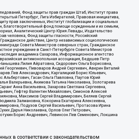
ледований, Фонд защиты прав граждан Штаб, Институт права
Открытый Петербург, Лига Избирателей, Правовая инициатива,
иту прав заключенных, Институт глобализации и социальных
н, Благотворительный фонд помощи осужденным и их семьям,
Мемориал, Аналитический Центр Юрия Левады, Издательство
рав человека, Фонд защиты гласности, Российский
 Гражданское действие, Центр независимых социологических
ининграде Совета Министров северных стран, Гражданское
астное учреждение в Санкт-Петербурге Совета Министров
 наследия академика Сахарова, Информационное агентство
Евразийская антимонопольная ассоциация, Бедушев Петр
 Чанышева Лилия Айратовна, Сидорович Ольга Борисовна,
гей Георгиевич, Пивоваров Андрей Сергеевич, Аверин Виталий
марев Лев Александрович, Каргалицкий Борис Юльевич,
с Альбертович, Гасан Ольга Павловна, Паутов Юрий
алья Валерьевна, Акимова Татьяна Николаевна, Золотарева
аранг Анна Васильевна, Захарова Светлана Сергеевна,
дьевич, Гефтер Валентин Михайлович, Симонов Алексей
рияновна, Максимов Сергей Владимирович, Беляев Сергей
 Людмила Залмановна, Кокорина Екатерина Алексеевна,
имировна, Подузов Сергей Васильевич, Протасова Ирина
Сухих Дарья Николаевна, Орлов Олег Петрович,
отухин Борис Андреевич, Левинсон Лев Семенович, Локшина
нных в соответствии с законодательством