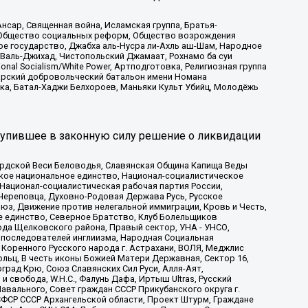
сар, Священная война, Исламская группа, Братья-
а, Общество социальных реформ, Общество возрождения
ое государство, Джабха аль-Нусра ли-Ахль аш-Шам, Народное
 Валь-Джихад, Чистопольский Джамаат, Рохнамо ба суи
nal Socialism/White Power, Артподготовка, Религиозная группа
атарский добровольческий батальон имени Номана
ка, Батал-Хаджи Белхороев, Маньяки Культ Убийц, Молодёжь
тупившее в законную силу решение о ликвидации
ардской Веси Беловодья, Славянская Община Капища Веды
ское национальное единство, Национал-социалистическое
 Национал-социалистическая рабочая партия России,
Череповца, Духовно-Родовая Держава Русь, Русское
з, Движение против нелегальной иммиграции, Кровь и Честь,
е единство, Северное Братство, Клуб Болельщиков
ода Щелковского района, Правый сектор, УНА - УНСО,
ие последователей инглиизма, Народная Социальная
 Коренного Русского народа г. Астрахани, ВОЛЯ, Меджлис
льц, В честь иконы Божией Матери Державная, Сектор 16,
рад Крю, Союз Славянских Сил Руси, Алля-Аят,
 свобода, W.H.С., Фалунь Дафа, Иртыш Ultras, Русский
вального, Совет граждан СССР Прикубанского округа г.
ФСР СССР Архангельской области, Проект Штурм, Граждане