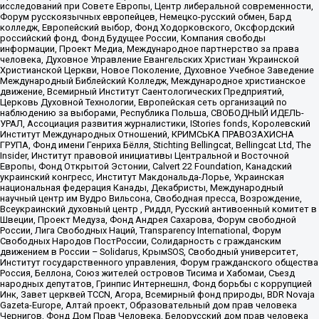
исследований при Совете Европы, Центр либеральной современности,
Форум русскоязычных европейцев, Немецко-русский обмен, Бард
колледж, Европейский выбор, Фонд Ходорковского, Оксфордский
российский фонд, Фонд Будущее России, Компания свободы
информации, Проект Медиа, Международное партнерство за права
человека, Духовное Управление Евангельских Христиан Украинской
Христианской Церкви, Новое Поколение, Духовное Учебное Заведение
Международный Библейский Колледж, Международное христианское
движение, Всемирный Институт Саентологических Предприятий,
Церковь Духовной Технологии, Европейская сеть организаций по
наблюдению за выборами, Республика Польша, СВОБОДНЫЙ ИДЕЛЬ-
УРАЛ, Ассоциация развития журналистики, IStories fonds, Королевский
Институт Международных Отношений, КРИМСЬКА ПРАВОЗАХИСНА
ГРУПА, Фонд имени Генриха Бёлля, Stichting Bellingcat, Bellingcat Ltd, The
Insider, Институт правовой инициативы Центральной и Восточной
Европы, Фонд Открытой Эстонии, Calvert 22 Foundation, Канадский
украинский конгресс, Институт Макдональда-Лорье, Украинская
национальная федерация Канады, Декабристы, Международный
научный центр им Вудро Вильсона, Свободная пресса, Возрождение,
Всеукраинский духовный центр , Риддл, Русский антивоенный комитет в
Швеции, Проект Медуза, Фонд Андрея Сахарова, Форум свободной
России, Лига Свободных Наций, Transparеncy International, Форум
Свободных Народов ПостРоссии, Солидарность с гражданским
движением в России – Solidarus, КрымSOS, Свободный университет,
Институт государственного управления, Форум гражданского общества
Россия, Беллона, Союз жителей островов Тисима и Хабомаи, Съезд
народных депутатов, Гринпис Интернешнл, Фонд борьбы с коррупцией
Инк, Завет церквей TCCN, Агора, Всемирный фонд природы, BDR Novaja
Gazeta-Europe, Алтай проект, Образовательный дом прав человека
Чернигов, Фонд Дом Прав Человека, Белорусский дом прав человека