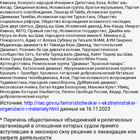
Кавказа, Конгресс народов Ичкерии и Дагестана, База, Асбат аль-
Ансар, Священная война, Исламская группа, Братья-мусульмане, Партия
исламского освобождения, Лашкар-И-Тайба, Исламская группа,
Движение Талибан, Исламская партия Туркестана, Общество
социальных реформ, Общество возрождения исламского наследия,
Дом двух святых, Джунд аш-Шам, Исламский джихад, Аль-Каида, Имарат
Кавказ, АБТО, Правый сектор, Исламское государство, Джабха аль-
Нусра ли-Ахль аш-Шам, Народное ополчение имени К. Минина и Д.
Пожарского, Аджр от Аллаха Субхану уа Тагьаля SHAM, АУМ Синрике,
Муджахеды джамаата Ат-Тавхида Валь-Джихад, Чистопольский
Джамаат, Рохнамо ба суи давлати исломи, Террористическое
сообщество Сеть, Катиба Таухид валь-Джихад, Хайят Тахрир аш-Шам,
Ахлю Сунна Валь Джамаа, National Socialism/White Power,
Артподготовка, Религиозная группа “Джамаат “Красный пахарь”,
Колумбайн, Хатлонский джамаат, Мусульманская религиозная группа п.
Кушкуль г. Оренбург, Крымско-татарский добровольческий батальон
имени Номана Челебиджихана, Азов, Партия исламского возрождения
Таджикистана, Народная самооборона, Дуббайский джамаат,
московская ячейка, Батал-Хаджи Белхороев, Маньяки Культ Убийц,
Молодёжь Которая Улыбается, Легион Свобода России, Айдар, Русский
добровольческий корпус
Источник:
http://nac.gov.ru/terroristicheskie-i-ekstremistskie-
organizacii-i-materialy.html
данные на
16.11.2023
* Перечень общественных объединений и религиозных
организаций в отношении которых судом принято
вступившее в законную силу решение о ликвидации или
запрете деятельности: