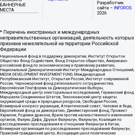
Разработчик
БАННЕРНЫЕ
сайта –
INFOROS
МЕСТА
2026
* Перечень иностранных и международных
неправительственных организаций, деятельность которых
признана нежелательной на территории Российской
Федерации:
Национальный фонд в поддержку демократии, Институт Открытое
Общество Фонд Содействия, Фонд Открытое общество, Американо-
российский фонд по экономическому и правовому развитию,
Национальный Демократический Институт Международных Отношений,
MEDIA DEVELOPMENT INVESTMENT FUND, Международный
Республиканский Институт, Открытая Россия, Институт современной
России, Черноморский фонд регионального сотрудничества,
Европейская Платформа за Демократические Выборы,
Международный центр электоральных исследований, Германский фонд
Маршалла Соединенных Штатов, Тихоокеанский центр защиты
окружающей среды и природных ресурсов, Свободная Россия,
Всемирный конгресс украинцев, Атлантический совет, Человек в беде,
Европейский фонд за демократию, Джеймстаунский фонд, Прожект
Хармони, Родники дракона, Врачи против насильственного извлечения
органов, Фалунь Дафа, Друзья Фалуньгун, Фалуньгун, Коалиция по
расследованию преследования в отношении Фалуньгун в Китае,
Всемирная организация по расследованию преследований Фалуньгун,
Пражский гражданский центр, Ассоциация школ политических