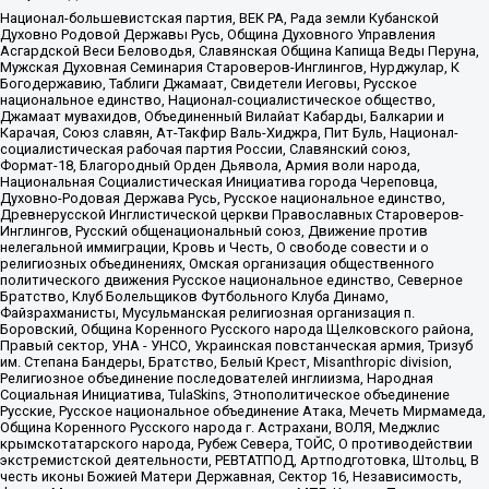
Национал-большевистская партия, ВЕК РА, Рада земли Кубанской
Духовно Родовой Державы Русь, Община Духовного Управления
Асгардской Веси Беловодья, Славянская Община Капища Веды Перуна,
Мужская Духовная Семинария Староверов-Инглингов, Нурджулар, К
Богодержавию, Таблиги Джамаат, Свидетели Иеговы, Русское
национальное единство, Национал-социалистическое общество,
Джамаат мувахидов, Объединенный Вилайат Кабарды, Балкарии и
Карачая, Союз славян, Ат-Такфир Валь-Хиджра, Пит Буль, Национал-
социалистическая рабочая партия России, Славянский союз,
Формат-18, Благородный Орден Дьявола, Армия воли народа,
Национальная Социалистическая Инициатива города Череповца,
Духовно-Родовая Держава Русь, Русское национальное единство,
Древнерусской Инглистической церкви Православных Староверов-
Инглингов, Русский общенациональный союз, Движение против
нелегальной иммиграции, Кровь и Честь, О свободе совести и о
религиозных объединениях, Омская организация общественного
политического движения Русское национальное единство, Северное
Братство, Клуб Болельщиков Футбольного Клуба Динамо,
Файзрахманисты, Мусульманская религиозная организация п.
Боровский, Община Коренного Русского народа Щелковского района,
Правый сектор, УНА - УНСО, Украинская повстанческая армия, Тризуб
им. Степана Бандеры, Братство, Белый Крест, Misanthropic division,
Религиозное объединение последователей инглиизма, Народная
Социальная Инициатива, TulaSkins, Этнополитическое объединение
Русские, Русское национальное объединение Атака, Мечеть Мирмамеда,
Община Коренного Русского народа г. Астрахани, ВОЛЯ, Меджлис
крымскотатарского народа, Рубеж Севера, ТОЙС, О противодействии
экстремистской деятельности, РЕВТАТПОД, Артподготовка, Штольц, В
честь иконы Божией Матери Державная, Сектор 16, Независимость,