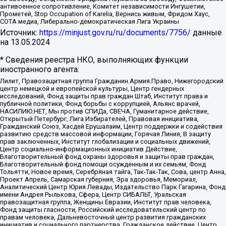
антивоенное сопротивление, Комитет независимости Ингушетии,
Прометей, Stop Occupation of Karelia, Вернись живым, Фридом Хаус,
СОТА медиа, Либерально-демократическая Лига Украины
Источник:
https://minjust.gov.ru/ru/documents/7756/
данные
на
13.05.2024
* Сведения реестра НКО, выполняющих функции
иностранного агента:
Лилит, Правозащитная группа Гражданин.Армия.Право, Нижегородский
центр немецкой и европейской культуры, Центр гендерных
исследований, Фонд защиты прав граждан Штаб, Институт права и
публичной политики, Фонд борьбы с коррупцией, Альянс врачей,
НАСИЛИЮ.НЕТ, Мы против СПИДа, СВЕЧА, Гуманитарное действие,
Открытый Петербург, Лига Избирателей, Правовая инициатива,
Гражданский Союз, Хасдей Ерушалаим, Центр поддержки и содействия
развитию средств массовой информации, Горячая Линия, В защиту
прав заключенных, Институт глобализации и социальных движений,
Центр социально-информационных инициатив Действие,
Благотворительный фонд охраны здоровья и защиты прав граждан,
Благотворительный фонд помощи осужденным и их семьям, Фонд
Тольятти, Новое время, Серебряная тайга, Так-Так-Так, Сова, центр Анна,
Проект Апрель, Самарская губерния, Эра здоровья, Мемориал,
Аналитический Центр Юрия Левады, Издательство Парк Гагарина, Фонд
имени Андрея Рылькова, Сфера, Центр СИБАЛЬТ, Уральская
правозащитная группа, Женщины Евразии, Институт прав человека,
Фонд защиты гласности, Российский исследовательский центр по
правам человека, Дальневосточный центр развития гражданских
инициатив и социального партнерства, Гражданское действие, Центр