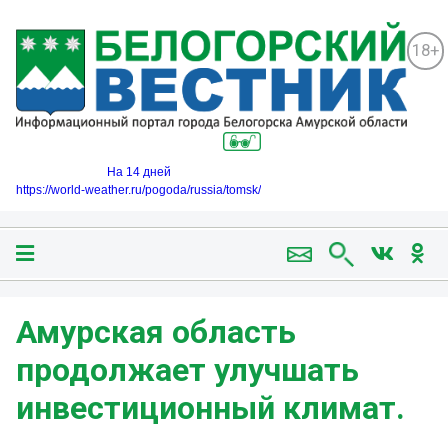
18+
На 14 дней
https://world-weather.ru/pogoda/russia/tomsk/
️Амурская область
продолжает улучшать
инвестиционный климат.