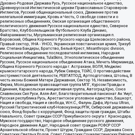
Духовно-Родовая Держава Русь, Русское национальное единство,
Древнерусской Инглистической церкви Православных Староверов-
Инглингов, Русский общенациональный союз, Движение против
нелегальной иммиграции, Кровь и Честь, О свободе совести и о
религиозных объединениях, Омская организация общественного
политического движения Русское национальное единство, Северное
Братство, Клуб Болельщиков Футбольного Клуба Динамо,
Файзрахманисты, Мусульманская религиозная организация п.
Боровский, Община Коренного Русского народа Щелковского района,
Правый сектор, УНА - УНСО, Украинская повстанческая армия, Тризуб
им. Степана Бандеры, Братство, Белый Крест, Misanthropic division,
Религиозное объединение последователей инглиизма, Народная
Социальная Инициатива, TulaSkins, Этнополитическое объединение
Русские, Русское национальное объединение Атака, Мечеть Мирмамеда,
Община Коренного Русского народа г. Астрахани, ВОЛЯ, Меджлис
крымскотатарского народа, Рубеж Севера, ТОЙС, О противодействии
экстремистской деятельности, РЕВТАТПОД, Артподготовка, Штольц, В
честь иконы Божией Матери Державная, Сектор 16, Независимость,
Фирма, Молодежная правозащитная группа МПГ, Курсом Правды и
Единения, Каракольская инициативная группа, Автоград Крю, Союз
Славянских Сил Руси, Алля-Аят, Благотворительный пансионат Ак Умут,
Русская республика Русь, Арестантское уголовное единство, Башкорт,
Нация и свобода, Нация и свобода, W.H.С., Фалунь Дафа, Иртыш Ultras,
Русский Патриотический клуб-Новокузнецк/РПК, Сибирский державный
союз, Фонд борьбы с коррупцией, Фонд защиты прав граждан, Штабы
Навального, Совет граждан СССР Прикубанского округа г. Краснодара,
Мужское государство, Народное объединение русского движения,
Народное движение Адат, Народный совет граждан РСФСР СССР
Архангельской области, Проект Штурм, Граждане СССР, Держава Союз
Советских Светлых Родов, Совет Советских Социалистических Районов,