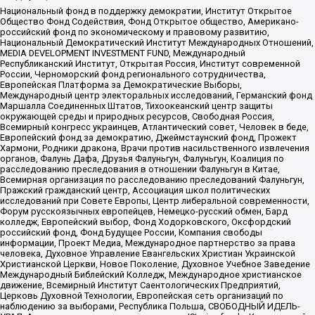
Национальный фонд в поддержку демократии, Институт Открытое
Общество Фонд Содействия, Фонд Открытое общество, Американо-
российский фонд по экономическому и правовому развитию,
Национальный Демократический Институт Международных Отношений,
MEDIA DEVELOPMENT INVESTMENT FUND, Международный
Республиканский Институт, Открытая Россия, Институт современной
России, Черноморский фонд регионального сотрудничества,
Европейская Платформа за Демократические Выборы,
Международный центр электоральных исследований, Германский фонд
Маршалла Соединенных Штатов, Тихоокеанский центр защиты
окружающей среды и природных ресурсов, Свободная Россия,
Всемирный конгресс украинцев, Атлантический совет, Человек в беде,
Европейский фонд за демократию, Джеймстаунский фонд, Прожект
Хармони, Родники дракона, Врачи против насильственного извлечения
органов, Фалунь Дафа, Друзья Фалуньгун, Фалуньгун, Коалиция по
расследованию преследования в отношении Фалуньгун в Китае,
Всемирная организация по расследованию преследований Фалуньгун,
Пражский гражданский центр, Ассоциация школ политических
исследований при Совете Европы, Центр либеральной современности,
Форум русскоязычных европейцев, Немецко-русский обмен, Бард
колледж, Европейский выбор, Фонд Ходорковского, Оксфордский
российский фонд, Фонд Будущее России, Компания свободы
информации, Проект Медиа, Международное партнерство за права
человека, Духовное Управление Евангельских Христиан Украинской
Христианской Церкви, Новое Поколение, Духовное Учебное Заведение
Международный Библейский Колледж, Международное христианское
движение, Всемирный Институт Саентологических Предприятий,
Церковь Духовной Технологии, Европейская сеть организаций по
наблюдению за выборами, Республика Польша, СВОБОДНЫЙ ИДЕЛЬ-