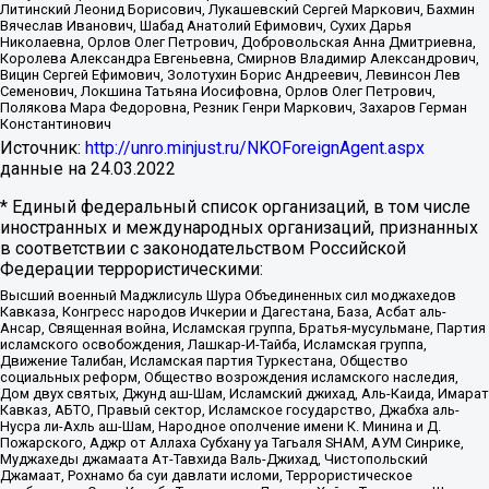
Литинский Леонид Борисович, Лукашевский Сергей Маркович, Бахмин
Вячеслав Иванович, Шабад Анатолий Ефимович, Сухих Дарья
Николаевна, Орлов Олег Петрович, Добровольская Анна Дмитриевна,
Королева Александра Евгеньевна, Смирнов Владимир Александрович,
Вицин Сергей Ефимович, Золотухин Борис Андреевич, Левинсон Лев
Семенович, Локшина Татьяна Иосифовна, Орлов Олег Петрович,
Полякова Мара Федоровна, Резник Генри Маркович, Захаров Герман
Константинович
Источник:
http://unro.minjust.ru/NKOForeignAgent.aspx
данные на
24.03.2022
* Единый федеральный список организаций, в том числе
иностранных и международных организаций, признанных
в соответствии с законодательством Российской
Федерации террористическими:
Высший военный Маджлисуль Шура Объединенных сил моджахедов
Кавказа, Конгресс народов Ичкерии и Дагестана, База, Асбат аль-
Ансар, Священная война, Исламская группа, Братья-мусульмане, Партия
исламского освобождения, Лашкар-И-Тайба, Исламская группа,
Движение Талибан, Исламская партия Туркестана, Общество
социальных реформ, Общество возрождения исламского наследия,
Дом двух святых, Джунд аш-Шам, Исламский джихад, Аль-Каида, Имарат
Кавказ, АБТО, Правый сектор, Исламское государство, Джабха аль-
Нусра ли-Ахль аш-Шам, Народное ополчение имени К. Минина и Д.
Пожарского, Аджр от Аллаха Субхану уа Тагьаля SHAM, АУМ Синрике,
Муджахеды джамаата Ат-Тавхида Валь-Джихад, Чистопольский
Джамаат, Рохнамо ба суи давлати исломи, Террористическое