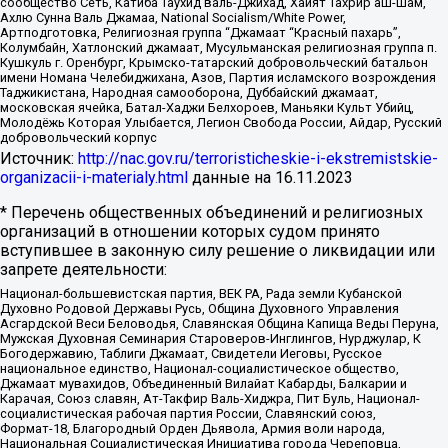
сообщество Сеть, Катиба Таухид валь-Джихад, Хайят Тахрир аш-Шам,
Ахлю Сунна Валь Джамаа, National Socialism/White Power,
Артподготовка, Религиозная группа “Джамаат “Красный пахарь”,
Колумбайн, Хатлонский джамаат, Мусульманская религиозная группа п.
Кушкуль г. Оренбург, Крымско-татарский добровольческий батальон
имени Номана Челебиджихана, Азов, Партия исламского возрождения
Таджикистана, Народная самооборона, Дуббайский джамаат,
московская ячейка, Батал-Хаджи Белхороев, Маньяки Культ Убийц,
Молодёжь Которая Улыбается, Легион Свобода России, Айдар, Русский
добровольческий корпус
Источник:
http://nac.gov.ru/terroristicheskie-i-ekstremistskie-
organizacii-i-materialy.html
данные на
16.11.2023
* Перечень общественных объединений и религиозных
организаций в отношении которых судом принято
вступившее в законную силу решение о ликвидации или
запрете деятельности:
Национал-большевистская партия, ВЕК РА, Рада земли Кубанской
Духовно Родовой Державы Русь, Община Духовного Управления
Асгардской Веси Беловодья, Славянская Община Капища Веды Перуна,
Мужская Духовная Семинария Староверов-Инглингов, Нурджулар, К
Богодержавию, Таблиги Джамаат, Свидетели Иеговы, Русское
национальное единство, Национал-социалистическое общество,
Джамаат мувахидов, Объединенный Вилайат Кабарды, Балкарии и
Карачая, Союз славян, Ат-Такфир Валь-Хиджра, Пит Буль, Национал-
социалистическая рабочая партия России, Славянский союз,
Формат-18, Благородный Орден Дьявола, Армия воли народа,
Национальная Социалистическая Инициатива города Череповца,