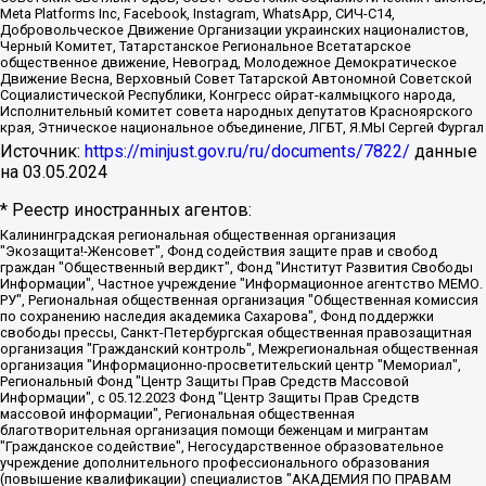
Meta Platforms Inc, Facebook, Instagram, WhatsApp, СИЧ-С14,
Добровольческое Движение Организации украинских националистов,
Черный Комитет, Татарстанское Региональное Всетатарское
общественное движение, Невоград, Молодежное Демократическое
Движение Весна, Верховный Совет Татарской Автономной Советской
Социалистической Республики, Конгресс ойрат-калмыцкого народа,
Исполнительный комитет совета народных депутатов Красноярского
края, Этническое национальное объединение, ЛГБТ, Я.МЫ Сергей Фургал
Источник:
https://minjust.gov.ru/ru/documents/7822/
данные
на
03.05.2024
* Реестр иностранных агентов:
Калининградская региональная общественная организация "Экозащита!-Женсовет", Фонд содействия защите прав и свобод граждан "Общественный вердикт", Фонд "Институт Развития Свободы Информации", Частное учреждение "Информационное агентство МЕМО. РУ", Региональная общественная организация "Общественная комиссия по сохранению наследия академика Сахарова", Фонд поддержки свободы прессы, Санкт-Петербургская общественная правозащитная организация "Гражданский контроль", Межрегиональная общественная организация "Информационно-просветительский центр "Мемориал", Региональный Фонд "Центр Защиты Прав Средств Массовой Информации", с 05.12.2023 Фонд "Центр Защиты Прав Средств массовой информации", Региональная общественная благотворительная организация помощи беженцам и мигрантам "Гражданское содействие", Негосударственное образовательное учреждение дополнительного профессионального образования (повышение квалификации) специалистов "АКАДЕМИЯ ПО ПРАВАМ ЧЕЛОВЕКА", Свердловская региональная общественная организация "Сутяжник", Автономная некоммерческая организация "Центр независимых социологических исследований", Союз общественных объединений "Российский исследовательский центр по правам человека", Региональное общественное учреждение научно-информационный центр "МЕМОРИАЛ", Некоммерческая организация "Фонд защиты гласности", Автономная некоммерческая организация "Институт прав человека", Городская общественная организация "Екатеринбургское общество "МЕМОРИАЛ", Городская общественная организация "Рязанское историко-просветительское и правозащитное общество "Мемориал" (Рязанский Мемориал), Челябинский региональный орган общественной самодеятельности – женское общественное объединение "Женщины Евразии", Челябинский региональный орган общественной самодеятельности "Уральская правозащитная группа", Фонд содействия защите здоровья и социальной справедливости имени Андрея Рылькова, Автономная Некоммерческая Организация "Аналитический Центр Юрия Левады", Автономная некоммерческая организация социальной поддержки населения "Проект Апрель", Региональная общественная организация помощи женщинам и детям, находящимся в кризисной ситуации "Информационно-методический центр "Анна", Фонд содействия развитию массовых коммуникаций и правовому просвещению "Так-так-Так", Фонд содействия устойчивому развитию "Серебряная тайга", Свердловский региональный общественный фонд социальных проектов "Новое время", "Idel.Реалии", Кавказ.Реалии, Крым.Реалии, Телеканал Настоящее Время, Татаро-башкирская служба Радио Свобода (Azatliq Radiosi), Радио Свободная Европа/Радио Свобода (PCE/PC), "Сибирь.Реалии", "Фактограф", Благотворительный фонд помощи осужденным и их семьям, Автономная некоммерческая организация "Институт глобализации и социальных движений", Фонд "В защиту прав заключенных", Частное учреждение "Центр поддержки и содействия развитию средств массовой информации", Пензенский региональный общественный благотворительный фонд "Гражданский союз", "Север.Реалии", Некоммерческая организация Фонд "Правовая инициатива", Общество с ограниченной ответственностью "Радио Свободная Европа/Радио Свобода", Чешское информационное агентство "MEDIUM-ORIENT", Красноярская региональная общественная организация "Мы против СПИДа", Камалягин Денис Николаевич, Маркелов Сергей Евгеньевич, Пономарев Лев Александрович, Савицкая Людмила Алексеевна, Автономная некоммерческая организация "Центр по работе с проблемой насилия "НАСИЛИЮ.НЕТ", Межрегиональный профессиональный союз работников здравоохранения "Альянс врачей", Юридическое лицо, зарегистрированное в Латвийской Республике, SIA "Medusa Project" (регистрационный номер 40103797863, дата регистрации 10.06.2014), Некоммерческая организация "Фонд по борьбе с коррупцией", Автономная некоммерческая организация "Институт права и публичной политики", Баданин Роман Сергеевич, Гликин Максим Александрович, Железнова Мария Михайловна, Лукьянова Юлия Сергеевна, Маетная Елизавета Витальевна, Маняхин Петр Борисович, Чуракова Ольга Владимировна, Ярош Юлия Петровна, Юридическое лицо "The Insider SIA", зарегистрированное в Риге, Латвийская Республика (дата регистрации 26.06.2015), являющееся администратором доменного имени интернет-издания "The Insider SIA", https://theins.ru, Постернак Алексей Евгеньевич, Рубин Михаил Аркадьевич, Анин Роман Александрович, Юридическое лицо Istories fonds, зарегистрированное в Латвийской Республике (регистрационный номер 50008295751, дата регистрации 24.02.2020), Великовский Дмитрий Александрович, Долинина Ирина Николаевна, Мароховская Алеся Алексеевна, Шлейнов Роман Юрьевич, Шмагун Олеся Валентиновна, Общество с ограниченной ответственностью "Альтаир 2021", Общество с ограниченной ответственностью "Вега 2021", Общество с ограниченной ответственностью "Главный редактор 2021", Общество с ограниченной ответственностью "Ромашки монолит", Важенков Артем Валерьевич, Ивановская областная общественная организация "Центр гендерных исследований", Гурман Юрий Альбертович, Медиапроект "ОВД-Инфо", Егоров Владимир Владимирович, Жилинский Владимир Александрович, Общество с ограниченной ответственностью "ЗП", Иванова София Юрьевна, Карезина Инна Павловна, Кильтау Екатерина Викторовна, Петров Алексей Викторович, Пискунов Сергей Евгеньевич, Смирнов Сергей Сергеевич, Тихонов Михаил Сергеевич, Общество с ограниченной ответственностью "ЖУРНАЛИСТ-ИНОСТРАННЫЙ АГЕНТ", Арапова Галина Юрьевна, Вольтская Татьяна Анатольевна, Американская компания "Mason G.E.S. Anonymous Foundation" (США), являющаяся владельцем интернет-издания https://mnews.world/, Компания "Stichting Bellingcat", зарегистрированная в Нидерландах (дата регистрации 11.07.2018), Захаров Андрей Вячеславович, Клепиковская Екатерина Дмитриевна, Общество с ограниченной ответственностью "МЕМО", Перл Роман Александрович, Симонов Евгений Алексеевич, Соловьева Елена Анатольевна, Сотников Даниил Владимирович, Сурначева Елизавета Дмитриевна, Автономная некоммерческая организация по защите прав человека и информированию населения "Якутия – Наше Мнение", Общество с ограниченной ответственностью "Москоу диджитал медиа", с 26.01.2023 Общество с ограниченной ответственностью "Чайка Белые сады", Ветошкина Валерия Валерьевна, Заговора Максим Александрович, Межрегиональное общественное движение "Российская ЛГБТ - сеть", Оленичев Максим Владимирович, Павлов Иван Юрьевич, Скворцова Елена Сергеевна, Общество с ограниченной ответственностью "Как бы инагент", Кочетков Игорь Викторович, Общество с ограниченной ответственностью "Честные выборы", Еланчик Олег Александрович, Общество с ограниченной ответственностью "Нобелевский призыв", Гималова Регина Эмилевна, Григорьев Андрей Валерьевич, Григорьева Алина Александровна, Ассоциация по содействию защите прав призывников, альтернативнослужащих и военнослужащих "Правозащитная группа "Гражданин.Армия.Право", Хисамова Регина Фаритовна, Автономная некоммерческая организация по реализации социально-правовых программ "Лилит", Дальневосточное общественное движение "Маяк", Санкт-Петербургская ЛГБТ-инициативная группа "Выход", Инициативная группа ЛГБТ+ "Реверс", Алексеев Андрей Викторович, Бекбулатова Таисия Львовна, Беляев Иван Михайлович, Владыкина Елена Сергеевна, Гельман Марат Александрович, Никульшина Вероника Юрьевна, Толоконникова Надежда Андреевна, Шендерович Виктор Анатольевич, Общество с ограниченной ответственностью "Данное сообщение", Общество с ограниченной ответственностью Издательский дом "Новая глава", Айнбиндер Александра Александровна, Московский комьюнити-центр для ЛГБТ+инициатив, Благотворительный фонд развития филантропии, Deutsche Welle (Германия, Kurt-Schumacher-Strasse 3, 53113 Bonn), Борзунова Мария Михайловна, Воробьев Виктор Викторович, Голубева Анна Львовна, Константинова Алла Михайловна, Малкова Ирина Владимировна, Мурадов Мурад Абдулгалимович, Осетинская Елизавета Николаевна, Понасенков Евгений Николаевич, Ганапольский Матвей Юрьевич, Киселев Евгений Алексеевич, Борухович Ирина Григорьевна, Дремин Иван Тимофеевич, Дубровский Дмитрий Викторович, Красноярская региональная общественная организация поддержки и развития альтернативных образовательных технологий и межкультурных коммуникаций "ИНТЕРРА", Маяковская Екатерина Алексеевна, Фейгин Марк Захарович, Филимонов Андрей Викторович, Дзугкоева Регина Николаевна, Доброхотов Роман Александрович, Дудь Юрий Александрович, Елкин Сергей Владимирович, Кругликов Кирилл Игоревич, Сабунаева Мария Леонидовна, Семенов Алексей Владимирович, Шаинян Карен Багратович, Шульман Екатерина Михайловна, Асафьев Артур Валерьевич, Вахштайн Виктор Семенович, Венедиктов Алексей Алексеевич, Лушникова Екатерина Евгеньевна, Волков Леонид Михайлович, Невзоров Александр Глебович, Пархоменко Сергей Борисович, Сироткин Ярослав Николаевич, Кара-Мурза Владимир Владимирович, Баранова Наталья Владимировна, Гозман Леонид Яковлевич, Кагарлицкий Борис Юльевич, Климарев Михаил Валерьевич, Милов Владимир Станиславович, Автономная некоммерческая организация Краснодарский центр современного искусства "Типография", Моргенштерн Алишер Тагирович, Соболь Любовь Эдуардовна, Общество с ограниченной ответственностью "ЛИЗА НОРМ", Каспаров Гарри Кимович, Ходорковский Михаил Борисович, Общество с ограниченной ответственностью "Апрельские тезисы", Данилович Ирина Брониславовна, Кашин Олег Владимирович, Петров Николай Владимирович, Пивоваров Алексей Владимирович, Соколов Михаил Владимирович, Цветкова Юлия Владимировна, Чичваркин Евгений Александрович, Комитет против пыток/Команда против пыток, Общество с ограниченной ответственностью "Первый научный", Общество с ограниченной ответственностью "Вертолет и ко", Белоцерковская Вероника Борисовна, Кац Максим Евгеньевич, Лазарева Татьяна Юрьевна, Шаведдинов Руслан Табризович, Яшин Илья Валерьевич, Общество с ограниченной ответственностью "Иноагент ААВ", Алешковский Дмитрий Петрович, Альбац Евгения Марковна, Быков Дмитрий Львович, Галямина Юлия Евгеньевна, Лойко Сергей Леонидович, Мартынов Кирилл Константинович, Медведев Сергей Александрович, Крашенинников Федор Геннадиевич, Гордеева Катерина Вл