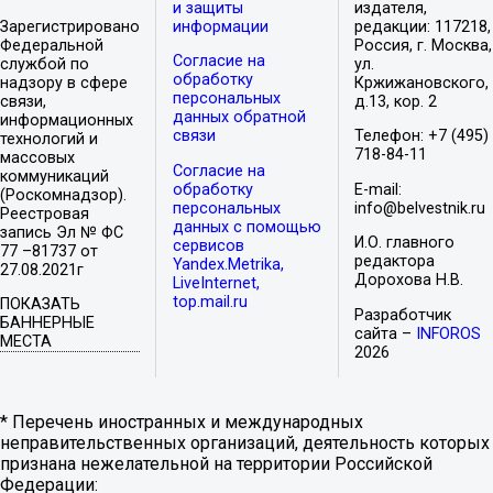
и защиты
издателя,
Зарегистрировано
информации
редакции: 117218,
Федеральной
Россия, г. Москва,
Согласие на
службой по
ул.
обработку
надзору в сфере
Кржижановского,
персональных
связи,
д.13, кор. 2
данных обратной
информационных
связи
Телефон: +7 (495)
технологий и
718-84-11
массовых
Согласие на
коммуникаций
обработку
E-mail:
(Роскомнадзор).
персональных
info@belvestnik.ru
Реестровая
данных с помощью
запись Эл № ФС
И.О. главного
сервисов
77 –81737 от
редактора
Yandex.Metrika,
27.08.2021г
Дорохова Н.В.
LiveInternet,
top.mail.ru
ПОКАЗАТЬ
Разработчик
БАННЕРНЫЕ
сайта –
INFOROS
МЕСТА
2026
* Перечень иностранных и международных
неправительственных организаций, деятельность которых
признана нежелательной на территории Российской
Федерации: