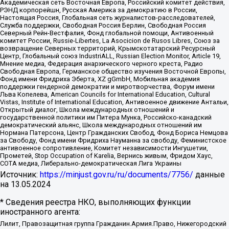
Академическая сеть Восточная Европа, Российский комитет действия,
РЭНД корпорейшн, Русская Америка за демократию в России,
Настоящая Россия, Глобальная сеть журналистов-расследователей,
Служба поддержки, Свободная Россия Берлин, Свободная Россия
Северный Рейн-Вестфалия, Фонд глобальной помощи, Антивоенный
комитет России, Russie-Libertes, La Asocicion de Rusos Libres, Союз за
возвращение Северных территорий, Крымскотатарский Ресурсный
Центр, Глобальный союз IndustriALL, Russian Election Monitor, Article 19,
Мнение медиа, Федерация анархического черного креста, Радио
Свободная Европа, Германское общество изучения Восточной Европы,
Фонд имени Фридриха Эберта, XZ gGmbH, Мобильная академия
поддержки гендерной демократии и миротворчества, Форум имени
Льва Копелева, American Councils for International Education, Cultural
Vistas, Institute of International Education, Антивоенное движение Антальи,
Открытый диалог, Школа международных отношений и
государственной политики им Питера Мунка, Российско-канадский
демократический альянс, Школа международных отношений им
Нормана Патерсона, Центр Гражданских Свобод, Фонд Бориса Немцова
за Свободу, Фонд имени Фридриха Науманна за свободу, Феминистское
антивоенное сопротивление, Комитет независимости Ингушетии,
Прометей, Stop Occupation of Karelia, Вернись живым, Фридом Хаус,
СОТА медиа, Либерально-демократическая Лига Украины
Источник:
https://minjust.gov.ru/ru/documents/7756/
данные
на
13.05.2024
* Сведения реестра НКО, выполняющих функции
иностранного агента:
Лилит, Правозащитная группа Гражданин.Армия.Право, Нижегородский