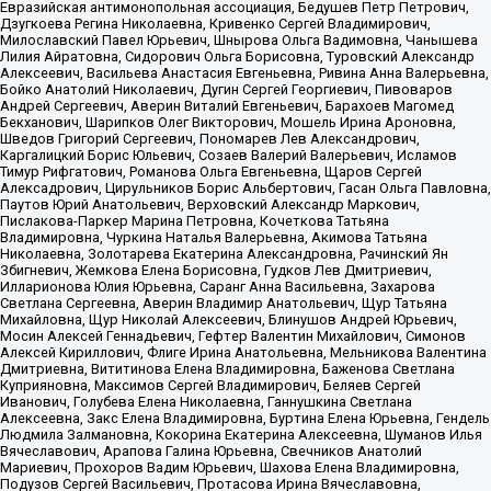
Евразийская антимонопольная ассоциация, Бедушев Петр Петрович,
Дзугкоева Регина Николаевна, Кривенко Сергей Владимирович,
Милославский Павел Юрьевич, Шнырова Ольга Вадимовна, Чанышева
Лилия Айратовна, Сидорович Ольга Борисовна, Туровский Александр
Алексеевич, Васильева Анастасия Евгеньевна, Ривина Анна Валерьевна,
Бойко Анатолий Николаевич, Дугин Сергей Георгиевич, Пивоваров
Андрей Сергеевич, Аверин Виталий Евгеньевич, Барахоев Магомед
Бекханович, Шарипков Олег Викторович, Мошель Ирина Ароновна,
Шведов Григорий Сергеевич, Пономарев Лев Александрович,
Каргалицкий Борис Юльевич, Созаев Валерий Валерьевич, Исламов
Тимур Рифгатович, Романова Ольга Евгеньевна, Щаров Сергей
Алексадрович, Цирульников Борис Альбертович, Гасан Ольга Павловна,
Паутов Юрий Анатольевич, Верховский Александр Маркович,
Пислакова-Паркер Марина Петровна, Кочеткова Татьяна
Владимировна, Чуркина Наталья Валерьевна, Акимова Татьяна
Николаевна, Золотарева Екатерина Александровна, Рачинский Ян
Збигневич, Жемкова Елена Борисовна, Гудков Лев Дмитриевич,
Илларионова Юлия Юрьевна, Саранг Анна Васильевна, Захарова
Светлана Сергеевна, Аверин Владимир Анатольевич, Щур Татьяна
Михайловна, Щур Николай Алексеевич, Блинушов Андрей Юрьевич,
Мосин Алексей Геннадьевич, Гефтер Валентин Михайлович, Симонов
Алексей Кириллович, Флиге Ирина Анатольевна, Мельникова Валентина
Дмитриевна, Вититинова Елена Владимировна, Баженова Светлана
Куприяновна, Максимов Сергей Владимирович, Беляев Сергей
Иванович, Голубева Елена Николаевна, Ганнушкина Светлана
Алексеевна, Закс Елена Владимировна, Буртина Елена Юрьевна, Гендель
Людмила Залмановна, Кокорина Екатерина Алексеевна, Шуманов Илья
Вячеславович, Арапова Галина Юрьевна, Свечников Анатолий
Мариевич, Прохоров Вадим Юрьевич, Шахова Елена Владимировна,
Подузов Сергей Васильевич, Протасова Ирина Вячеславовна,