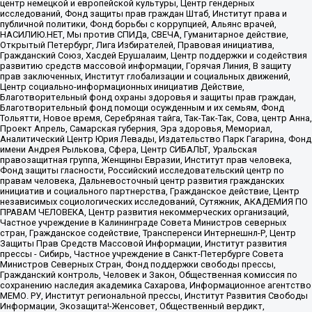
центр немецкой и европейской культуры, Центр гендерных
исследований, Фонд защиты прав граждан Штаб, Институт права и
публичной политики, Фонд борьбы с коррупцией, Альянс врачей,
НАСИЛИЮ.НЕТ, Мы против СПИДа, СВЕЧА, Гуманитарное действие,
Открытый Петербург, Лига Избирателей, Правовая инициатива,
Гражданский Союз, Хасдей Ерушалаим, Центр поддержки и содействия
развитию средств массовой информации, Горячая Линия, В защиту
прав заключенных, Институт глобализации и социальных движений,
Центр социально-информационных инициатив Действие,
Благотворительный фонд охраны здоровья и защиты прав граждан,
Благотворительный фонд помощи осужденным и их семьям, Фонд
Тольятти, Новое время, Серебряная тайга, Так-Так-Так, Сова, центр Анна,
Проект Апрель, Самарская губерния, Эра здоровья, Мемориал,
Аналитический Центр Юрия Левады, Издательство Парк Гагарина, Фонд
имени Андрея Рылькова, Сфера, Центр СИБАЛЬТ, Уральская
правозащитная группа, Женщины Евразии, Институт прав человека,
Фонд защиты гласности, Российский исследовательский центр по
правам человека, Дальневосточный центр развития гражданских
инициатив и социального партнерства, Гражданское действие, Центр
независимых социологических исследований, Сутяжник, АКАДЕМИЯ ПО
ПРАВАМ ЧЕЛОВЕКА, Центр развития некоммерческих организаций,
Частное учреждение в Калининграде Совета Министров северных
стран, Гражданское содействие, Трансперенси Интернешнл-Р, Центр
Защиты Прав Средств Массовой Информации, Институт развития
прессы - Сибирь, Частное учреждение в Санкт-Петербурге Совета
Министров Северных Стран, Фонд поддержки свободы прессы,
Гражданский контроль, Человек и Закон, Общественная комиссия по
сохранению наследия академика Сахарова, Информационное агентство
МЕМО. РУ, Институт региональной прессы, Институт Развития Свободы
Информации, Экозащита!-Женсовет, Общественный вердикт,