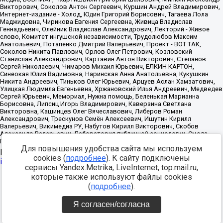
Для повышения удобства сайта мы используем
Источник:
https://minjust.gov.ru/uploaded/files/reestr-
cookies (
подробнее
). К сайту подключены
inostrannyih-agentov-22-03-2024.pdf
данные на
22.03.2024
сервисы Yandex.Metrika, LiveInternet, top.mail.ru,
которые также используют файлы cookies
Разработка -
(
подробнее
).
Я согласен/согласна