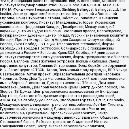
УРАЛ, Ассоциация развития журналистики, IStories fonds, Королевский
Институт Международных Отношений, КРИМСЬКА ПРАВОЗАХИСНА
ГРУПА, Фонд имени Генриха Бёлля, Stichting Bellingcat, Bellingcat Ltd, The
Insider, Институт правовой инициативы Центральной и Восточной
Европы, Фонд Открытой Эстонии, Calvert 22 Foundation, Канадский
украинский конгресс, Институт Макдональда-Лорье, Украинская
национальная федерация Канады, Декабристы, Международный
научный центр им Вудро Вильсона, Свободная пресса, Возрождение,
Всеукраинский духовный центр , Риддл, Русский антивоенный комитет в
Швеции, Проект Медуза, Фонд Андрея Сахарова, Форум свободной
России, Лига Свободных Наций, Transparеncy International, Форум
Свободных Народов ПостРоссии, Солидарность с гражданским
движением в России – Solidarus, КрымSOS, Свободный университет,
Институт государственного управления, Форум гражданского общества
Россия, Беллона, Союз жителей островов Тисима и Хабомаи, Съезд
народных депутатов, Гринпис Интернешнл, Фонд борьбы с коррупцией
Инк, Завет церквей TCCN, Агора, Всемирный фонд природы, BDR Novaja
Gazeta-Europe, Алтай проект, Образовательный дом прав человека
Чернигов, Фонд Дом Прав Человека, Белорусский дом прав человека
имени Бориса Звозскова, Дом прав человека Тбилиси, Дом прав
человека Ереван, Дом прав человека Крым, Центр дикого лосося, TVR
Studios, ТВ Дождь, Центр европейских исследований им Вилфрида
Мартенса, Сетевое объединение журналистов расследователей,
АЛЛАТРА, За свободную Россию, Свободная Бурятия, Uralic, UnKremlin,
Международная федерация транспортных рабочих, ИстЧам Финланд,
Гудзоновский институт, Фонд Демократического Развития,
Комитет-2024, Центрально-Европейский университет, Центр
восточноевропейских и международных исследований, Общество
Сторожевой башни, Библии и трактатов Свидетелей Иеговы,
Гражданский Совет, Центр анализа европейской политики,