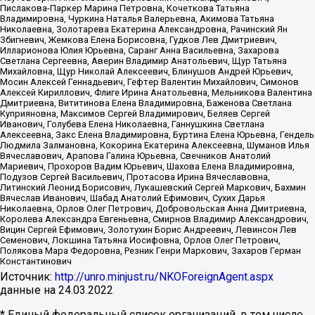
Пислакова-Паркер Марина Петровна, Кочеткова Татьяна
Владимировна, Чуркина Наталья Валерьевна, Акимова Татьяна
Николаевна, Золотарева Екатерина Александровна, Рачинский Ян
Збигневич, Жемкова Елена Борисовна, Гудков Лев Дмитриевич,
Илларионова Юлия Юрьевна, Саранг Анна Васильевна, Захарова
Светлана Сергеевна, Аверин Владимир Анатольевич, Щур Татьяна
Михайловна, Щур Николай Алексеевич, Блинушов Андрей Юрьевич,
Мосин Алексей Геннадьевич, Гефтер Валентин Михайлович, Симонов
Алексей Кириллович, Флиге Ирина Анатольевна, Мельникова Валентина
Дмитриевна, Вититинова Елена Владимировна, Баженова Светлана
Куприяновна, Максимов Сергей Владимирович, Беляев Сергей
Иванович, Голубева Елена Николаевна, Ганнушкина Светлана
Алексеевна, Закс Елена Владимировна, Буртина Елена Юрьевна, Гендель
Людмила Залмановна, Кокорина Екатерина Алексеевна, Шуманов Илья
Вячеславович, Арапова Галина Юрьевна, Свечников Анатолий
Мариевич, Прохоров Вадим Юрьевич, Шахова Елена Владимировна,
Подузов Сергей Васильевич, Протасова Ирина Вячеславовна,
Литинский Леонид Борисович, Лукашевский Сергей Маркович, Бахмин
Вячеслав Иванович, Шабад Анатолий Ефимович, Сухих Дарья
Николаевна, Орлов Олег Петрович, Добровольская Анна Дмитриевна,
Королева Александра Евгеньевна, Смирнов Владимир Александрович,
Вицин Сергей Ефимович, Золотухин Борис Андреевич, Левинсон Лев
Семенович, Локшина Татьяна Иосифовна, Орлов Олег Петрович,
Полякова Мара Федоровна, Резник Генри Маркович, Захаров Герман
Константинович
Источник:
http://unro.minjust.ru/NKOForeignAgent.aspx
данные на
24.03.2022
* Единый федеральный список организаций, в том числе