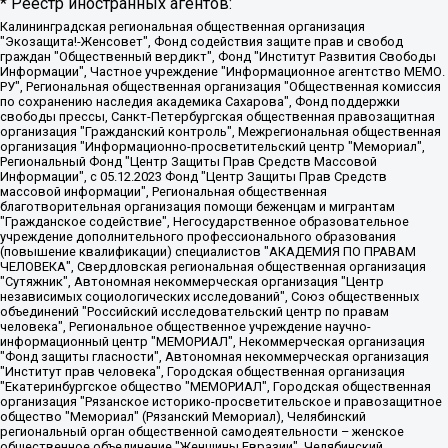
* Реестр иностранных агентов:
Калининградская региональная общественная организация "Экозащита!-Женсовет", Фонд содействия защите прав и свобод граждан "Общественный вердикт", Фонд "Институт Развития Свободы Информации", Частное учреждение "Информационное агентство МЕМО. РУ", Региональная общественная организация "Общественная комиссия по сохранению наследия академика Сахарова", Фонд поддержки свободы прессы, Санкт-Петербургская общественная правозащитная организация "Гражданский контроль", Межрегиональная общественная организация "Информационно-просветительский центр "Мемориал", Региональный Фонд "Центр Защиты Прав Средств Массовой Информации", с 05.12.2023 Фонд "Центр Защиты Прав Средств массовой информации", Региональная общественная благотворительная организация помощи беженцам и мигрантам "Гражданское содействие", Негосударственное образовательное учреждение дополнительного профессионального образования (повышение квалификации) специалистов "АКАДЕМИЯ ПО ПРАВАМ ЧЕЛОВЕКА", Свердловская региональная общественная организация "Сутяжник", Автономная некоммерческая организация "Центр независимых социологических исследований", Союз общественных объединений "Российский исследовательский центр по правам человека", Региональное общественное учреждение научно-информационный центр "МЕМОРИАЛ", Некоммерческая организация "Фонд защиты гласности", Автономная некоммерческая организация "Институт прав человека", Городская общественная организация "Екатеринбургское общество "МЕМОРИАЛ", Городская общественная организация "Рязанское историко-просветительское и правозащитное общество "Мемориал" (Рязанский Мемориал), Челябинский региональный орган общественной самодеятельности – женское общественное объединение "Женщины Евразии", Челябинский региональный орган общественной самодеятельности "Уральская правозащитная группа", Фонд содействия защите здоровья и социальной справедливости имени Андрея Рылькова, Автономная Некоммерческая Организация "Аналитический Центр Юрия Левады", Автономная некоммерческая организация социальной поддержки населения "Проект Апрель", Региональная общественная организация помощи женщинам и детям, находящимся в кризисной ситуации "Информационно-методический центр "Анна", Фонд содействия развитию массовых коммуникаций и правовому просвещению "Так-так-Так", Фонд содействия устойчивому развитию "Серебряная тайга", Свердловский региональный общественный фонд социальных проектов "Новое время", "Idel.Реалии", Кавказ.Реалии, Крым.Реалии, Телеканал Настоящее Время, Татаро-башкирская служба Радио Свобода (Azatliq Radiosi), Радио Свободная Европа/Радио Свобода (PCE/PC), "Сибирь.Реалии", "Фактограф", Благотворительный фонд помощи осужденным и их семьям, Автономная некоммерческая организация "Институт глобализации и социальных движений", Фонд "В защиту прав заключенных", Частное учреждение "Центр поддержки и содействия развитию средств массовой информации", Пензенский региональный общественный благотворительный фонд "Гражданский союз", "Север.Реалии", Некоммерческая организация Фонд "Правовая инициатива", Общество с ограниченной ответственностью "Радио Свободная Европа/Радио Свобода", Чешское информационное агентство "MEDIUM-ORIENT", Красноярская региональная общественная организация "Мы против СПИДа", Камалягин Денис Николаевич, Маркелов Сергей Евгеньевич, Пономарев Лев Александрович, Савицкая Людмила Алексеевна, Автономная некоммерческая организация "Центр по работе с проблемой насилия "НАСИЛИЮ.НЕТ", Межрегиональный профессиональный союз работников здравоохранения "Альянс врачей", Юридическое лицо, зарегистрированное в Латвийской Республике, SIA "Medusa Project" (регистрационный номер 40103797863, дата регистрации 10.06.2014), Некоммерческая организация "Фонд по борьбе с коррупцией", Автономная некоммерческая организация "Институт права и публичной политики", Баданин Роман Сергеевич, Гликин Максим Александрович, Железнова Мария Михайловна, Лукьянова Юлия Сергеевна, Маетная Елизавета Витальевна, Маняхин Петр Борисович, Чуракова Ольга Владимировна, Ярош Юлия Петровна, Юридическое лицо "The Insider SIA", зарегистрированное в Риге, Латвийская Республика (дата регистрации 26.06.2015), являющееся администратором доменного имени интернет-издания "The Insider SIA", https://theins.ru, Постернак Алексей Евгеньевич, Рубин Михаил Аркадьевич, Анин Роман Александрович, Юридическое лицо Istories fonds, зарегистрированное в Латвийской Республике (регистрационный номер 50008295751, дата регистрации 24.02.2020), Великовский Дмитрий Александрович, Долинина Ирина Николаевна, Мароховская Алеся Алексеевна, Шлейнов Роман Юрьевич, Шмагун Олеся Валентиновна, Общество с ограниченной ответственностью "Альтаир 2021", Общество с ограниченной ответственностью "Вега 2021", Общество с ограниченной ответственностью "Главный редактор 2021", Общество с ограниченной ответственностью "Ромашки монолит", Важенков Артем Валерьевич, Ивановская областная общественная организация "Центр гендерных исследований", Гурман Юрий Альбертович, Медиапроект "ОВД-Инфо", Егоров Владимир Владимирович, Жилинский Владимир Александрович, Общество с ограниченной ответственностью "ЗП", Иванова София Юрьевна, Карезина Инна Павловна, Кильтау Екатерина Викторовна, Петров Алексей Викторович, Пискунов Сергей Евгеньевич, Смирнов Сергей Сергеевич, Тихонов Михаил Сергеевич, Общество с ограниченной ответственностью "ЖУРНАЛИСТ-ИНОСТРАННЫЙ АГЕНТ", Арапова Галина Юрьевна, Вольтская Татьяна Анатольевна, Американская компания "Mason G.E.S. Anonymous Foundation" (США), являющаяся владельцем интернет-издания https://mnews.world/, Компания "Stichting Bellingcat", зарегистрированная в Нидерландах (дата регистрации 11.07.2018), Захаров Андрей Вячеславович, Клепиковская Екатерина Дмитриевна, Общество с ограниченной ответственностью "МЕМО", Перл Роман Александрович, Симонов Евгений Алексеевич, Соловьева Елена Анатольевна, Сотников Даниил Владимирович, Сурначева Елизавета Дмитриевна, Автономная некоммерческая организация по защите прав человека и информированию населения "Якутия – Наше Мнение", Общество с ограниченной ответственностью "Москоу диджитал медиа", с 26.01.2023 Общество с ограниченной ответственностью "Чайка Белые сады", Ветошкина Валерия Валерьевна, Заговора Максим Александрович, Межрегиональное общественное движение "Российская ЛГБТ - сеть", Оленичев Максим Владимирович, Павлов Иван Юрьевич, Скворцова Елена Сергеевна, Общество с ограниченной ответственностью "Как бы инагент", Кочетков Игорь Викторович, Общество с ограниченной ответственностью "Честные выборы", Еланчик Олег Александрович, Общество с ограниченной ответственностью "Нобелевский призыв", Гималова Регина Эмилевна, Григорьев Андрей Валерьевич, Григорьева Алина Александровна, Ассоциация по содействию защите прав призывников, альтернативнослужащих и военнослужащих "Правозащитная группа "Гражданин.Армия.Право", Хисамова Регина Фаритовна, Автономная некоммерческая организация по реализации социально-правовых программ "Лилит", Дальневосточное общественное движение "Маяк", Санкт-Петербургская ЛГБТ-инициативная группа "Выход", Инициативная группа ЛГБТ+ "Реверс", Алексеев Андрей Викторович, Бекбулатова Таисия Львовна, Беляев Иван Михайлович, Владыкина Елена Сергеевна, Гельман Марат Александрович, Никульшина Вероника Юрьевна, Толоконникова Надежда Андреевна, Шендерович Виктор Анатольевич, Общество с ограниченной ответственностью "Данное сообщение", Общество с ограниченной ответственностью Издательский дом "Новая глава", Айнбиндер Александра Александровна, Московский комьюнити-центр для ЛГБТ+инициатив, Благотворительный фонд развития филантропии, Deutsche Welle (Германия, Kurt-Schumacher-Strasse 3, 53113 Bonn), Борзунова Мария Михайловна, Воробьев Виктор Викторович, Голубева Анна Львовна, Константинова Алла Михайловна, Малкова Ирина Владимировна, Мурадов Мурад Абдулгалимович, Осетинская Елизавета Николаевна, Понасенков Евгений Николаевич, Ганапольский Матвей Юрьевич, Киселев Евгений Алексеевич, Борухович Ирина Григорьевна, Дремин Иван Тимофеевич, Дубровский Дмитрий Викторович, Красноярская региональная общественная организация поддержки и развития альтернативных образовательных технологий и межкультурных коммуникаций "ИНТЕРРА", Маяковская Екатерина Алексеевна, Фейгин Марк Захарович, Филимонов Андрей Викторович, Дзугкоева Регина Николаевна, Доброхотов Роман Александрович, Дудь Юрий Александрович, Елкин Сергей Владимирович, Кругликов Кирилл Игоревич, Сабунаева Мария Леонидовна, Семенов Алексей Владимирович, Шаинян Карен Багратович, Шульман Екатерина Михайловна, Асафьев Артур Валерьевич, Вахштайн Виктор Семенович, Венедиктов Алексей Алексеевич, Лушникова Екатерина Евгеньевна, Волков Леонид Михайлович, Невзоров Александр Глебович, Пархоменко Сергей Борисович, Сироткин Ярослав Николаевич, Кара-Мурза Владимир Владимирович, Баранова Наталья Владимировна, Гозман Леонид Яковлевич, Кагарлицкий Борис Юльевич, Климарев Михаил Валерьевич, Милов Владимир Станиславович, Автономная некоммерческая организация Краснодарский центр современного искусства "Типография", Моргенштерн Алишер Тагирович, Соболь Любовь Эдуардовна, Общество с ограниченной ответственностью "ЛИЗА НОРМ", Каспаров Гарри Кимович, Ходорковский Михаил Борисович, Общество с ограниченной ответственностью "Апрельские тезисы", Данилович Ирина Брониславовна, Кашин Олег Владимирович, Петров Николай Владимирович, Пивоваров Алексей Владимирович, Соколов Михаил Владимирович, Цветкова Юлия Владимировна, Чичваркин Евгений Александрович, Комитет против пыток/Команда против пыток, Общество с ограниченной ответственностью "Первый научный", Общество с ограниченной ответственностью "Вертолет и ко", Белоцерковская Вероника Борисовна, Кац Максим Евгеньевич, Лазарева Татьяна Юрьевна, Шаведдинов Руслан Табризович, Яшин Илья Валерьевич, Общество с ограниченной ответственностью "Иноагент ААВ", Алешковский Дмитрий Петрович, Альбац Евгения Марковна, Быков Дмитрий Львович, Галямина Юлия Евгеньевна, Лойко Сергей Леонидович, Мартынов Кирилл Константинович, Медведев Сергей Александрович, Крашенинников Федор Геннадиевич, Гордеева Катерина Вл