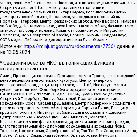
Vistas, Institute of International Education, Антивоенное движение Антальи,
Открытый диалог, Школа международных отношений и
государственной политики им Питера Мунка, Российско-канадский
демократический альянс, Школа международных отношений им
Нормана Патерсона, Центр Гражданских Свобод, Фонд Бориса Немцова
за Свободу, Фонд имени Фридриха Науманна за свободу, Феминистское
антивоенное сопротивление, Комитет независимости Ингушетии,
Прометей, Stop Occupation of Karelia, Вернись живым, Фридом Хаус,
СОТА медиа, Либерально-демократическая Лига Украины
Источник:
https://minjust.gov.ru/ru/documents/7756/
данные
на
13.05.2024
* Сведения реестра НКО, выполняющих функции
иностранного агента:
Лилит, Правозащитная группа Гражданин.Армия.Право, Нижегородский
центр немецкой и европейской культуры, Центр гендерных
исследований, Фонд защиты прав граждан Штаб, Институт права и
публичной политики, Фонд борьбы с коррупцией, Альянс врачей,
НАСИЛИЮ.НЕТ, Мы против СПИДа, СВЕЧА, Гуманитарное действие,
Открытый Петербург, Лига Избирателей, Правовая инициатива,
Гражданский Союз, Хасдей Ерушалаим, Центр поддержки и содействия
развитию средств массовой информации, Горячая Линия, В защиту
прав заключенных, Институт глобализации и социальных движений,
Центр социально-информационных инициатив Действие,
Благотворительный фонд охраны здоровья и защиты прав граждан,
Благотворительный фонд помощи осужденным и их семьям, Фонд
Тольятти, Новое время, Серебряная тайга, Так-Так-Так, Сова, центр Анна,
Проект Апрель, Самарская губерния, Эра здоровья, Мемориал,