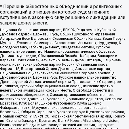
* Перечень общественных объединений и религиозных
организаций в отношении которых судом принято
вступившее в законную силу решение о ликвидации или
запрете деятельности:
Национал-большевистская партия, ВЕК РА, Рада земли Кубанской
Духовно Родовой Державы Русь, Община Духовного Управления
Асгардской Веси Беловодья, Славянская Община Капища Веды Перуна,
Мужская Духовная Семинария Староверов-Инглингов, Нурджулар, К
Богодержавию, Таблиги Джамаат, Свидетели Иеговы, Русское
национальное единство, Национал-социалистическое общество,
Джамаат мувахидов, Объединенный Вилайат Кабарды, Балкарии и
Карачая, Союз славян, Ат-Такфир Валь-Хиджра, Пит Буль, Национал-
социалистическая рабочая партия России, Славянский союз,
Формат-18, Благородный Орден Дьявола, Армия воли народа,
Национальная Социалистическая Инициатива города Череповца,
Духовно-Родовая Держава Русь, Русское национальное единство,
Древнерусской Инглистической церкви Православных Староверов-
Инглингов, Русский общенациональный союз, Движение против
нелегальной иммиграции, Кровь и Честь, О свободе совести и о
религиозных объединениях, Омская организация общественного
политического движения Русское национальное единство, Северное
Братство, Клуб Болельщиков Футбольного Клуба Динамо,
Файзрахманисты, Мусульманская религиозная организация п.
Боровский, Община Коренного Русского народа Щелковского района,
Правый сектор, УНА - УНСО, Украинская повстанческая армия, Тризуб
им. Степана Бандеры, Братство, Белый Крест, Misanthropic division,
Религиозное объединение последователей инглиизма, Народная