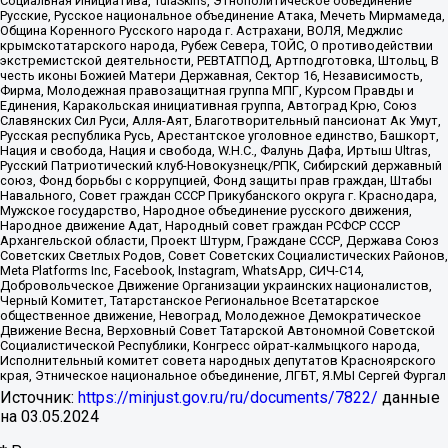
Социальная Инициатива, TulaSkins, Этнополитическое объединение
Русские, Русское национальное объединение Атака, Мечеть Мирмамеда,
Община Коренного Русского народа г. Астрахани, ВОЛЯ, Меджлис
крымскотатарского народа, Рубеж Севера, ТОЙС, О противодействии
экстремистской деятельности, РЕВТАТПОД, Артподготовка, Штольц, В
честь иконы Божией Матери Державная, Сектор 16, Независимость,
Фирма, Молодежная правозащитная группа МПГ, Курсом Правды и
Единения, Каракольская инициативная группа, Автоград Крю, Союз
Славянских Сил Руси, Алля-Аят, Благотворительный пансионат Ак Умут,
Русская республика Русь, Арестантское уголовное единство, Башкорт,
Нация и свобода, Нация и свобода, W.H.С., Фалунь Дафа, Иртыш Ultras,
Русский Патриотический клуб-Новокузнецк/РПК, Сибирский державный
союз, Фонд борьбы с коррупцией, Фонд защиты прав граждан, Штабы
Навального, Совет граждан СССР Прикубанского округа г. Краснодара,
Мужское государство, Народное объединение русского движения,
Народное движение Адат, Народный совет граждан РСФСР СССР
Архангельской области, Проект Штурм, Граждане СССР, Держава Союз
Советских Светлых Родов, Совет Советских Социалистических Районов,
Meta Platforms Inc, Facebook, Instagram, WhatsApp, СИЧ-С14,
Добровольческое Движение Организации украинских националистов,
Черный Комитет, Татарстанское Региональное Всетатарское
общественное движение, Невоград, Молодежное Демократическое
Движение Весна, Верховный Совет Татарской Автономной Советской
Социалистической Республики, Конгресс ойрат-калмыцкого народа,
Исполнительный комитет совета народных депутатов Красноярского
края, Этническое национальное объединение, ЛГБТ, Я.МЫ Сергей Фургал
Источник:
https://minjust.gov.ru/ru/documents/7822/
данные
на
03.05.2024