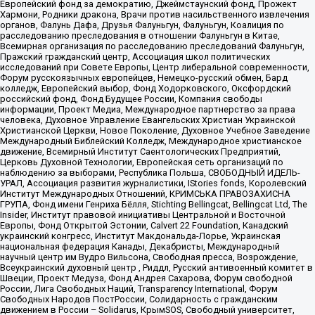
Европейский фонд за демократию, Джеймстаунский фонд, Прожект
Хармони, Родники дракона, Врачи против насильственного извлечения
органов, Фалунь Дафа, Друзья Фалуньгун, Фалуньгун, Коалиция по
расследованию преследования в отношении Фалуньгун в Китае,
Всемирная организация по расследованию преследований Фалуньгун,
Пражский гражданский центр, Ассоциация школ политических
исследований при Совете Европы, Центр либеральной современности,
Форум русскоязычных европейцев, Немецко-русский обмен, Бард
колледж, Европейский выбор, Фонд Ходорковского, Оксфордский
российский фонд, Фонд Будущее России, Компания свободы
информации, Проект Медиа, Международное партнерство за права
человека, Духовное Управление Евангельских Христиан Украинской
Христианской Церкви, Новое Поколение, Духовное Учебное Заведение
Международный Библейский Колледж, Международное христианское
движение, Всемирный Институт Саентологических Предприятий,
Церковь Духовной Технологии, Европейская сеть организаций по
наблюдению за выборами, Республика Польша, СВОБОДНЫЙ ИДЕЛЬ-
УРАЛ, Ассоциация развития журналистики, IStories fonds, Королевский
Институт Международных Отношений, КРИМСЬКА ПРАВОЗАХИСНА
ГРУПА, Фонд имени Генриха Бёлля, Stichting Bellingcat, Bellingcat Ltd, The
Insider, Институт правовой инициативы Центральной и Восточной
Европы, Фонд Открытой Эстонии, Calvert 22 Foundation, Канадский
украинский конгресс, Институт Макдональда-Лорье, Украинская
национальная федерация Канады, Декабристы, Международный
научный центр им Вудро Вильсона, Свободная пресса, Возрождение,
Всеукраинский духовный центр , Риддл, Русский антивоенный комитет в
Швеции, Проект Медуза, Фонд Андрея Сахарова, Форум свободной
России, Лига Свободных Наций, Transparеncy International, Форум
Свободных Народов ПостРоссии, Солидарность с гражданским
движением в России – Solidarus, КрымSOS, Свободный университет,