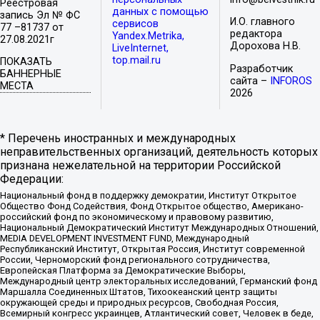
Реестровая
данных с помощью
запись Эл № ФС
И.О. главного
сервисов
77 –81737 от
редактора
Yandex.Metrika,
27.08.2021г
Дорохова Н.В.
LiveInternet,
top.mail.ru
ПОКАЗАТЬ
Разработчик
БАННЕРНЫЕ
сайта –
INFOROS
МЕСТА
2026
* Перечень иностранных и международных
неправительственных организаций, деятельность которых
признана нежелательной на территории Российской
Федерации:
Национальный фонд в поддержку демократии, Институт Открытое
Общество Фонд Содействия, Фонд Открытое общество, Американо-
российский фонд по экономическому и правовому развитию,
Национальный Демократический Институт Международных Отношений,
MEDIA DEVELOPMENT INVESTMENT FUND, Международный
Республиканский Институт, Открытая Россия, Институт современной
России, Черноморский фонд регионального сотрудничества,
Европейская Платформа за Демократические Выборы,
Международный центр электоральных исследований, Германский фонд
Маршалла Соединенных Штатов, Тихоокеанский центр защиты
окружающей среды и природных ресурсов, Свободная Россия,
Всемирный конгресс украинцев, Атлантический совет, Человек в беде,