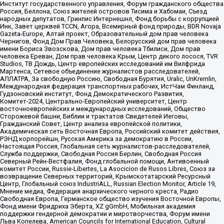
Институт государственного управления, Форум гражданского общества
Россия, Беллона, Союз жителей островов Тисима и Хабомаи, Съезд
народных депутатов, Гринпис Интернешнл, Фонд борьбы с коррупцией
Инк, Завет церквей TCCN, Агора, Всемирный фонд природы, BDR Novaja
Gazeta-Europe, Алтай проект, Образовательный дом прав человека
Чернигов, Фонд Дом Прав Человека, Белорусский дом прав человека
имени Бориса Звозскова, Дом прав человека Тбилиси, Дом прав
человека Ереван, Дом прав человека Крым, Центр дикого лосося, TVR
Studios, ТВ Дождь, Центр европейских исследований им Вилфрида
Мартенса, Сетевое объединение журналистов расследователей,
АЛЛАТРА, За свободную Россию, Свободная Бурятия, Uralic, UnKremlin,
Международная федерация транспортных рабочих, ИстЧам Финланд,
Гудзоновский институт, Фонд Демократического Развития,
Комитет-2024, Центрально-Европейский университет, Центр
восточноевропейских и международных исследований, Общество
Сторожевой башни, Библии и трактатов Свидетелей Иеговы,
Гражданский Совет, Центр анализа европейской политики,
Академическая сеть Восточная Европа, Российский комитет действия,
РЭНД корпорейшн, Русская Америка за демократию в России,
Настоящая Россия, Глобальная сеть журналистов-расследователей,
Служба поддержки, Свободная Россия Берлин, Свободная Россия
Северный Рейн-Вестфалия, Фонд глобальной помощи, Антивоенный
комитет России, Russie-Libertes, La Asocicion de Rusos Libres, Союз за
возвращение Северных территорий, Крымскотатарский Ресурсный
Центр, Глобальный союз IndustriALL, Russian Election Monitor, Article 19,
Мнение медиа, Федерация анархического черного креста, Радио
Свободная Европа, Германское общество изучения Восточной Европы,
Фонд имени Фридриха Эберта, XZ gGmbH, Мобильная академия
поддержки гендерной демократии и миротворчества, Форум имени
Льва Копелева, American Councils for International Education, Cultural