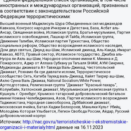
иностранных и международных организаций, признанных
в соответствии с законодательством Российской
Федерации террористическими:
Высший военный Маджлисуль Шура Объединенных сил моджахедов
Кавказа, Конгресс народов Ичкерии и Дагестана, База, Асбат аль-
Ансар, Священная война, Исламская группа, Братья-мусульмане, Партия
исламского освобождения, Лашкар-И-Тайба, Исламская группа,
Движение Талибан, Исламская партия Туркестана, Общество
социальных реформ, Общество возрождения исламского наследия,
Дом двух святых, Джунд аш-Шам, Исламский джихад, Аль-Каида, Имарат
Кавказ, АБТО, Правый сектор, Исламское государство, Джабха аль-
Нусра ли-Ахль аш-Шам, Народное ополчение имени К. Минина и Д.
Пожарского, Аджр от Аллаха Субхану уа Тагьаля SHAM, АУМ Синрике,
Муджахеды джамаата Ат-Тавхида Валь-Джихад, Чистопольский
Джамаат, Рохнамо ба суи давлати исломи, Террористическое
сообщество Сеть, Катиба Таухид валь-Джихад, Хайят Тахрир аш-Шам,
Ахлю Сунна Валь Джамаа, National Socialism/White Power,
Артподготовка, Религиозная группа “Джамаат “Красный пахарь”,
Колумбайн, Хатлонский джамаат, Мусульманская религиозная группа п.
Кушкуль г. Оренбург, Крымско-татарский добровольческий батальон
имени Номана Челебиджихана, Азов, Партия исламского возрождения
Таджикистана, Народная самооборона, Дуббайский джамаат,
московская ячейка, Батал-Хаджи Белхороев, Маньяки Культ Убийц,
Молодёжь Которая Улыбается, Легион Свобода России, Айдар, Русский
добровольческий корпус
Источник:
http://nac.gov.ru/terroristicheskie-i-ekstremistskie-
organizacii-i-materialy.html
данные на
16.11.2023