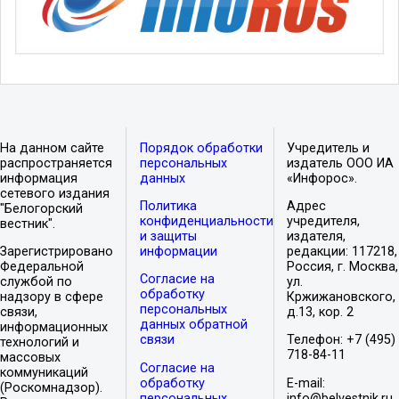
На данном сайте
Порядок обработки
Учредитель и
распространяется
персональных
издатель ООО ИА
информация
данных
«Инфорос».
сетевого издания
Политика
Адрес
"Белогорский
конфиденциальности
учредителя,
вестник".
и защиты
издателя,
Зарегистрировано
информации
редакции: 117218,
Федеральной
Россия, г. Москва,
Согласие на
службой по
ул.
обработку
надзору в сфере
Кржижановского,
персональных
связи,
д.13, кор. 2
данных обратной
информационных
связи
Телефон: +7 (495)
технологий и
718-84-11
массовых
Согласие на
коммуникаций
обработку
E-mail:
(Роскомнадзор).
персональных
info@belvestnik.ru