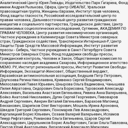
Аналитический Центр Юрия Левады, Издательство Парк Гагарина, Фонд
имени Андрея Рылькова, Сфера, Центр СИБАЛЬТ, Уральская
правозащитная группа, Женщины Евразии, Институт прав человека,
Фонд защиты гласности, Российский исследовательский центр по
правам человека, Дальневосточный центр развития гражданских
инициатив и социального партнерства, Гражданское действие, Центр
независимых социологических исследований, Сутяжник, АКАДЕМИЯ ПО
ПРАВАМ ЧЕЛОВЕКА, Центр развития некоммерческих организаций,
Частное учреждение в Калининграде Совета Министров северных
стран, Гражданское содействие, Трансперенси Интернешнл-Р, Центр
Защиты Прав Средств Массовой Информации, Институт развития
прессы - Сибирь, Частное учреждение в Санкт-Петербурге Совета
Министров Северных Стран, Фонд поддержки свободы прессы,
Гражданский контроль, Человек и Закон, Общественная комиссия по
сохранению наследия академика Сахарова, Информационное агентство
МЕМО. РУ, Институт региональной прессы, Институт Развития Свободы
Информации, Экозащита!-Женсовет, Общественный вердикт,
Евразийская антимонопольная ассоциация, Бедушев Петр Петрович,
Дзугкоева Регина Николаевна, Кривенко Сергей Владимирович,
Милославский Павел Юрьевич, Шнырова Ольга Вадимовна, Чанышева
Лилия Айратовна, Сидорович Ольга Борисовна, Туровский Александр
Алексеевич, Васильева Анастасия Евгеньевна, Ривина Анна Валерьевна,
Бойко Анатолий Николаевич, Дугин Сергей Георгиевич, Пивоваров
Андрей Сергеевич, Аверин Виталий Евгеньевич, Барахоев Магомед
Бекханович, Шарипков Олег Викторович, Мошель Ирина Ароновна,
Шведов Григорий Сергеевич, Пономарев Лев Александрович,
Каргалицкий Борис Юльевич, Созаев Валерий Валерьевич, Исламов
Тимур Рифгатович, Романова Ольга Евгеньевна, Щаров Сергей
Алексадрович, Цирульников Борис Альбертович, Гасан Ольга Павловна,
Паутов Юрий Анатольевич, Верховский Александр Маркович,