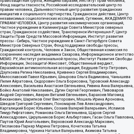
правозащитная группа, Женщины Евразии, Институт прав человека,
Фонд защиты гласности, Российский исследовательский центр по
правам человека, Дальневосточный центр развития гражданских
инициатив и социального партнерства, Гражданское действие, Центр
независимых социологических исследований, Сутяжник, АКАДЕМИЯ ПО
ПРАВАМ ЧЕЛОВЕКА, Центр развития некоммерческих организаций,
Частное учреждение в Калининграде Совета Министров северных
стран, Гражданское содействие, Трансперенси Интернешнл-Р, Центр
Защиты Прав Средств Массовой Информации, Институт развития
прессы - Сибирь, Частное учреждение в Санкт-Петербурге Совета
Министров Северных Стран, Фонд поддержки свободы прессы,
Гражданский контроль, Человек и Закон, Общественная комиссия по
сохранению наследия академика Сахарова, Информационное агентство
МЕМО. РУ, Институт региональной прессы, Институт Развития Свободы
Информации, Экозащита!-Женсовет, Общественный вердикт,
Евразийская антимонопольная ассоциация, Бедушев Петр Петрович,
Дзугкоева Регина Николаевна, Кривенко Сергей Владимирович,
Милославский Павел Юрьевич, Шнырова Ольга Вадимовна, Чанышева
Лилия Айратовна, Сидорович Ольга Борисовна, Туровский Александр
Алексеевич, Васильева Анастасия Евгеньевна, Ривина Анна Валерьевна,
Бойко Анатолий Николаевич, Дугин Сергей Георгиевич, Пивоваров
Андрей Сергеевич, Аверин Виталий Евгеньевич, Барахоев Магомед
Бекханович, Шарипков Олег Викторович, Мошель Ирина Ароновна,
Шведов Григорий Сергеевич, Пономарев Лев Александрович,
Каргалицкий Борис Юльевич, Созаев Валерий Валерьевич, Исламов
Тимур Рифгатович, Романова Ольга Евгеньевна, Щаров Сергей
Алексадрович, Цирульников Борис Альбертович, Гасан Ольга Павловна,
Паутов Юрий Анатольевич, Верховский Александр Маркович,
Пислакова-Паркер Марина Петровна, Кочеткова Татьяна
Владимировна, Чуркина Наталья Валерьевна, Акимова Татьяна