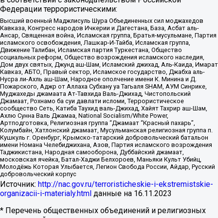
Федерации террористическими:
Высший военный Маджлисуль Шура Объединенных сил моджахедов
Кавказа, Конгресс народов Ичкерии и Дагестана, База, Асбат аль-
Ансар, Священная война, Исламская группа, Братья-мусульмане, Партия
исламского освобождения, Лашкар-И-Тайба, Исламская группа,
Движение Талибан, Исламская партия Туркестана, Общество
социальных реформ, Общество возрождения исламского наследия,
Дом двух святых, Джунд аш-Шам, Исламский джихад, Аль-Каида, Имарат
Кавказ, АБТО, Правый сектор, Исламское государство, Джабха аль-
Нусра ли-Ахль аш-Шам, Народное ополчение имени К. Минина и Д.
Пожарского, Аджр от Аллаха Субхану уа Тагьаля SHAM, АУМ Синрике,
Муджахеды джамаата Ат-Тавхида Валь-Джихад, Чистопольский
Джамаат, Рохнамо ба суи давлати исломи, Террористическое
сообщество Сеть, Катиба Таухид валь-Джихад, Хайят Тахрир аш-Шам,
Ахлю Сунна Валь Джамаа, National Socialism/White Power,
Артподготовка, Религиозная группа “Джамаат “Красный пахарь”,
Колумбайн, Хатлонский джамаат, Мусульманская религиозная группа п.
Кушкуль г. Оренбург, Крымско-татарский добровольческий батальон
имени Номана Челебиджихана, Азов, Партия исламского возрождения
Таджикистана, Народная самооборона, Дуббайский джамаат,
московская ячейка, Батал-Хаджи Белхороев, Маньяки Культ Убийц,
Молодёжь Которая Улыбается, Легион Свобода России, Айдар, Русский
добровольческий корпус
Источник:
http://nac.gov.ru/terroristicheskie-i-ekstremistskie-
organizacii-i-materialy.html
данные на
16.11.2023
* Перечень общественных объединений и религиозных