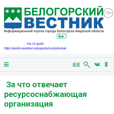
18+
На 14 дней
https://world-weather.ru/pogoda/russia/tomsk/
️ За что отвечает
ресурсоснабжающая
организация