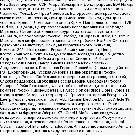
Инк, Завет церквей TCCN, Агора, Всемирный фонд природы, BDR Novaja
Gazeta-Europe, Алтай проект, Образовательный дом прав человека
Чернигов, Фонд Дом Прав Человека, Белорусский дом прав человека
имени Бориса Звозскова, Дом прав человека Тбилиси, Дом прав
человека Ереван, Дом прав человека Крым, Центр дикого лосося, TVR
Studios, ТВ Дождь, Центр европейских исследований им Вилфрида
Мартенса, Сетевое объединение журналистов расследователей,
АЛЛАТРА, За свободную Россию, Свободная Бурятия, Uralic, UnKremlin,
Международная федерация транспортных рабочих, ИстЧам Финланд,
Гудзоновский институт, Фонд Демократического Развития,
Комитет-2024, Центрально-Европейский университет, Центр
восточноевропейских и международных исследований, Общество
Сторожевой башни, Библии и трактатов Свидетелей Иеговы,
Гражданский Совет, Центр анализа европейской политики,
Академическая сеть Восточная Европа, Российский комитет действия,
РЭНД корпорейшн, Русская Америка за демократию в России,
Настоящая Россия, Глобальная сеть журналистов-расследователей,
Служба поддержки, Свободная Россия Берлин, Свободная Россия
Северный Рейн-Вестфалия, Фонд глобальной помощи, Антивоенный
комитет России, Russie-Libertes, La Asocicion de Rusos Libres, Союз за
возвращение Северных территорий, Крымскотатарский Ресурсный
Центр, Глобальный союз IndustriALL, Russian Election Monitor, Article 19,
Мнение медиа, Федерация анархического черного креста, Радио
Свободная Европа, Германское общество изучения Восточной Европы,
Фонд имени Фридриха Эберта, XZ gGmbH, Мобильная академия
поддержки гендерной демократии и миротворчества, Форум имени
Льва Копелева, American Councils for International Education, Cultural
Vistas, Institute of International Education, Антивоенное движение Антальи,
Открытый диалог, Школа международных отношений и