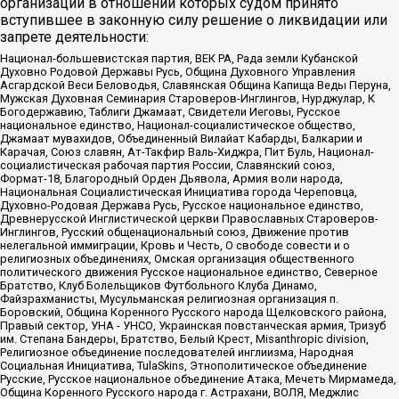
организаций в отношении которых судом принято
вступившее в законную силу решение о ликвидации или
запрете деятельности:
Национал-большевистская партия, ВЕК РА, Рада земли Кубанской
Духовно Родовой Державы Русь, Община Духовного Управления
Асгардской Веси Беловодья, Славянская Община Капища Веды Перуна,
Мужская Духовная Семинария Староверов-Инглингов, Нурджулар, К
Богодержавию, Таблиги Джамаат, Свидетели Иеговы, Русское
национальное единство, Национал-социалистическое общество,
Джамаат мувахидов, Объединенный Вилайат Кабарды, Балкарии и
Карачая, Союз славян, Ат-Такфир Валь-Хиджра, Пит Буль, Национал-
социалистическая рабочая партия России, Славянский союз,
Формат-18, Благородный Орден Дьявола, Армия воли народа,
Национальная Социалистическая Инициатива города Череповца,
Духовно-Родовая Держава Русь, Русское национальное единство,
Древнерусской Инглистической церкви Православных Староверов-
Инглингов, Русский общенациональный союз, Движение против
нелегальной иммиграции, Кровь и Честь, О свободе совести и о
религиозных объединениях, Омская организация общественного
политического движения Русское национальное единство, Северное
Братство, Клуб Болельщиков Футбольного Клуба Динамо,
Файзрахманисты, Мусульманская религиозная организация п.
Боровский, Община Коренного Русского народа Щелковского района,
Правый сектор, УНА - УНСО, Украинская повстанческая армия, Тризуб
им. Степана Бандеры, Братство, Белый Крест, Misanthropic division,
Религиозное объединение последователей инглиизма, Народная
Социальная Инициатива, TulaSkins, Этнополитическое объединение
Русские, Русское национальное объединение Атака, Мечеть Мирмамеда,
Община Коренного Русского народа г. Астрахани, ВОЛЯ, Меджлис