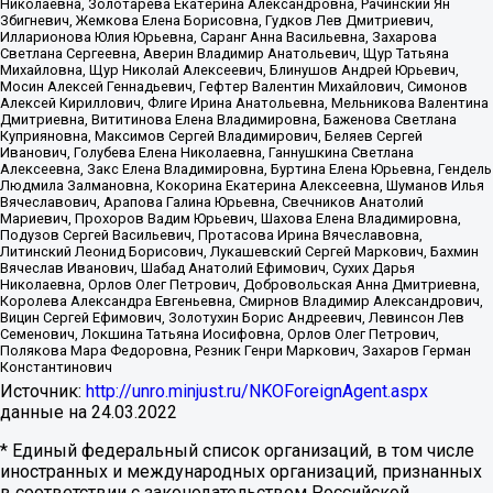
Николаевна, Золотарева Екатерина Александровна, Рачинский Ян
Збигневич, Жемкова Елена Борисовна, Гудков Лев Дмитриевич,
Илларионова Юлия Юрьевна, Саранг Анна Васильевна, Захарова
Светлана Сергеевна, Аверин Владимир Анатольевич, Щур Татьяна
Михайловна, Щур Николай Алексеевич, Блинушов Андрей Юрьевич,
Мосин Алексей Геннадьевич, Гефтер Валентин Михайлович, Симонов
Алексей Кириллович, Флиге Ирина Анатольевна, Мельникова Валентина
Дмитриевна, Вититинова Елена Владимировна, Баженова Светлана
Куприяновна, Максимов Сергей Владимирович, Беляев Сергей
Иванович, Голубева Елена Николаевна, Ганнушкина Светлана
Алексеевна, Закс Елена Владимировна, Буртина Елена Юрьевна, Гендель
Людмила Залмановна, Кокорина Екатерина Алексеевна, Шуманов Илья
Вячеславович, Арапова Галина Юрьевна, Свечников Анатолий
Мариевич, Прохоров Вадим Юрьевич, Шахова Елена Владимировна,
Подузов Сергей Васильевич, Протасова Ирина Вячеславовна,
Литинский Леонид Борисович, Лукашевский Сергей Маркович, Бахмин
Вячеслав Иванович, Шабад Анатолий Ефимович, Сухих Дарья
Николаевна, Орлов Олег Петрович, Добровольская Анна Дмитриевна,
Королева Александра Евгеньевна, Смирнов Владимир Александрович,
Вицин Сергей Ефимович, Золотухин Борис Андреевич, Левинсон Лев
Семенович, Локшина Татьяна Иосифовна, Орлов Олег Петрович,
Полякова Мара Федоровна, Резник Генри Маркович, Захаров Герман
Константинович
Источник:
http://unro.minjust.ru/NKOForeignAgent.aspx
данные на
24.03.2022
* Единый федеральный список организаций, в том числе
иностранных и международных организаций, признанных
в соответствии с законодательством Российской