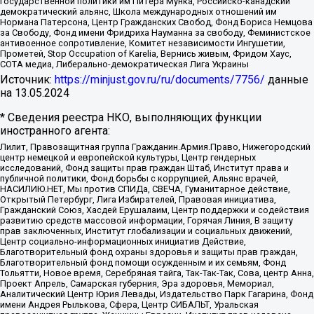
государственной политики им Питера Мунка, Российско-канадский
демократический альянс, Школа международных отношений им
Нормана Патерсона, Центр Гражданских Свобод, Фонд Бориса Немцова
за Свободу, Фонд имени Фридриха Науманна за свободу, Феминистское
антивоенное сопротивление, Комитет независимости Ингушетии,
Прометей, Stop Occupation of Karelia, Вернись живым, Фридом Хаус,
СОТА медиа, Либерально-демократическая Лига Украины
Источник:
https://minjust.gov.ru/ru/documents/7756/
данные
на
13.05.2024
* Сведения реестра НКО, выполняющих функции
иностранного агента:
Лилит, Правозащитная группа Гражданин.Армия.Право, Нижегородский
центр немецкой и европейской культуры, Центр гендерных
исследований, Фонд защиты прав граждан Штаб, Институт права и
публичной политики, Фонд борьбы с коррупцией, Альянс врачей,
НАСИЛИЮ.НЕТ, Мы против СПИДа, СВЕЧА, Гуманитарное действие,
Открытый Петербург, Лига Избирателей, Правовая инициатива,
Гражданский Союз, Хасдей Ерушалаим, Центр поддержки и содействия
развитию средств массовой информации, Горячая Линия, В защиту
прав заключенных, Институт глобализации и социальных движений,
Центр социально-информационных инициатив Действие,
Благотворительный фонд охраны здоровья и защиты прав граждан,
Благотворительный фонд помощи осужденным и их семьям, Фонд
Тольятти, Новое время, Серебряная тайга, Так-Так-Так, Сова, центр Анна,
Проект Апрель, Самарская губерния, Эра здоровья, Мемориал,
Аналитический Центр Юрия Левады, Издательство Парк Гагарина, Фонд
имени Андрея Рылькова, Сфера, Центр СИБАЛЬТ, Уральская