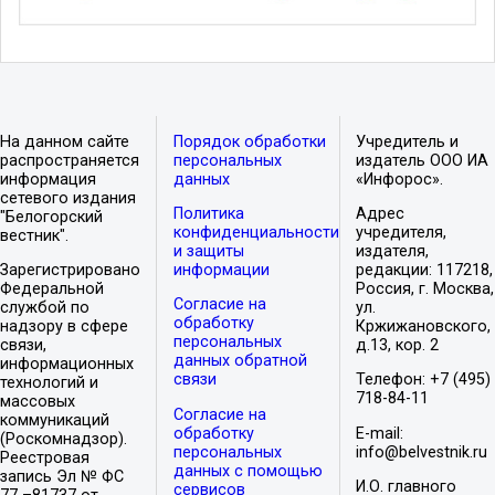
На данном сайте
Порядок обработки
Учредитель и
распространяется
персональных
издатель ООО ИА
информация
данных
«Инфорос».
сетевого издания
Политика
Адрес
"Белогорский
конфиденциальности
учредителя,
вестник".
и защиты
издателя,
Зарегистрировано
информации
редакции: 117218,
Федеральной
Россия, г. Москва,
Согласие на
службой по
ул.
обработку
надзору в сфере
Кржижановского,
персональных
связи,
д.13, кор. 2
данных обратной
информационных
связи
Телефон: +7 (495)
технологий и
718-84-11
массовых
Согласие на
коммуникаций
обработку
E-mail:
(Роскомнадзор).
персональных
info@belvestnik.ru
Реестровая
данных с помощью
запись Эл № ФС
И.О. главного
сервисов