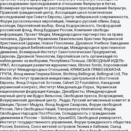
расследованию преследования в отношении Фалуньгун в Китае,
Всемирная организация по расследованию преследований Фалуньгун,
Пражский гражданский центр, Ассоциация школ политических
исследований при Совете Европы, Центр либеральной современности,
Форум русскоязычных европейцев, Немецко-русский обмен, Бард
колледж, Европейский выбор, Фонд Ходорковского, Оксфордский
российский фонд, Фонд Будущее России, Компания свободы
информации, Проект Медиа, Международное партнерство за права
человека, Духовное Управление Евангельских Христиан Украинской
Христианской Церкви, Новое Поколение, Духовное Учебное Заведение
Международный Библейский Колледж, Международное христианское
движение, Всемирный Институт Саентологических Предприятий,
Церковь Духовной Технологии, Европейская сеть организаций по
наблюдению за выборами, Республика Польша, СВОБОДНЫЙ ИДЕЛЬ-
УРАЛ, Ассоциация развития журналистики, IStories fonds, Королевский
Институт Международных Отношений, КРИМСЬКА ПРАВОЗАХИСНА
ГРУПА, Фонд имени Генриха Бёлля, Stichting Bellingcat, Bellingcat Ltd, The
Insider, Институт правовой инициативы Центральной и Восточной
Европы, Фонд Открытой Эстонии, Calvert 22 Foundation, Канадский
украинский конгресс, Институт Макдональда-Лорье, Украинская
национальная федерация Канады, Декабристы, Международный
научный центр им Вудро Вильсона, Свободная пресса, Возрождение,
Всеукраинский духовный центр , Риддл, Русский антивоенный комитет в
Швеции, Проект Медуза, Фонд Андрея Сахарова, Форум свободной
России, Лига Свободных Наций, Transparеncy International, Форум
Свободных Народов ПостРоссии, Солидарность с гражданским
движением в России – Solidarus, КрымSOS, Свободный университет,
Институт государственного управления, Форум гражданского общества
Россия, Беллона, Союз жителей островов Тисима и Хабомаи, Съезд
народных депутатов, Гринпис Интернешнл, Фонд борьбы с коррупцией