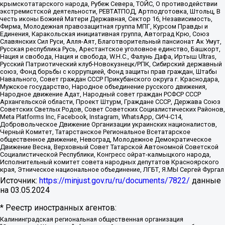
крымскотатарского народа, Рубеж Севера, ТОЙС, О противодействии
экстремистской деятельности, РЕВТАТПОД, Артподготовка, Штольц, В
честь иконы Божией Матери Державная, Сектор 16, Независимость,
Фирма, Молодежная правозащитная группа МПГ, Курсом Правды и
Единения, Каракольская инициативная группа, Автоград Крю, Союз
Славянских Сил Руси, Алля-Аят, Благотворительный пансионат Ак Умут,
Русская республика Русь, Арестантское уголовное единство, Башкорт,
Нация и свобода, Нация и свобода, W.H.С., Фалунь Дафа, Иртыш Ultras,
Русский Патриотический клуб-Новокузнецк/РПК, Сибирский державный
союз, Фонд борьбы с коррупцией, Фонд защиты прав граждан, Штабы
Навального, Совет граждан СССР Прикубанского округа г. Краснодара,
Мужское государство, Народное объединение русского движения,
Народное движение Адат, Народный совет граждан РСФСР СССР
Архангельской области, Проект Штурм, Граждане СССР, Держава Союз
Советских Светлых Родов, Совет Советских Социалистических Районов,
Meta Platforms Inc, Facebook, Instagram, WhatsApp, СИЧ-С14,
Добровольческое Движение Организации украинских националистов,
Черный Комитет, Татарстанское Региональное Всетатарское
общественное движение, Невоград, Молодежное Демократическое
Движение Весна, Верховный Совет Татарской Автономной Советской
Социалистической Республики, Конгресс ойрат-калмыцкого народа,
Исполнительный комитет совета народных депутатов Красноярского
края, Этническое национальное объединение, ЛГБТ, Я.МЫ Сергей Фургал
Источник:
https://minjust.gov.ru/ru/documents/7822/
данные
на
03.05.2024
* Реестр иностранных агентов:
Калининградская региональная общественная организация "Экозащита!-Женсовет", Фонд содействия защите прав и свобод граждан "Общественный вердикт", Фонд "Институт Развития Свободы Информации", Частное учреждение "Информационное агентство МЕМО. РУ", Региональная общественная организация "Общественная комиссия по сохранению наследия академика Сахарова", Фонд поддержки свободы прессы, Санкт-Петербургская общественная правозащитная организация "Гражданский контроль", Межрегиональная общественная организация "Информационно-просветительский центр "Мемориал", Региональный Фонд "Центр Защиты Прав Средств Массовой Информации", с 05.12.2023 Фонд "Центр Защиты Прав Средств массовой информации", Региональная общественная благотворительная организация помощи беженцам и мигрантам "Гражданское содействие", Негосударственное образовательное учреждение дополнительного профессионального образования (повышение квалификации) специалистов "АКАДЕМИЯ ПО ПРАВАМ ЧЕЛОВЕКА", Свердловская региональная общественная организация "Сутяжник", Автономная некоммерческая организация "Центр независимых социологических исследований", Союз общественных объединений "Российский исследовательский центр по правам человека", Региональное общественное учреждение научно-информационный центр "МЕМОРИАЛ", Некоммерческая организация "Фонд защиты гласности", Автономная некоммерческая организация "Институт прав человека", Городская общественная организация "Екатеринбургское общество "МЕМОРИАЛ", Городская общественная организация "Рязанское историко-просветительское и правозащитное общество "Мемориал" (Рязанский Мемориал), Челябинский региональный орган общественной самодеятельности – женское общественное объединение "Женщины Евразии", Челябинский региональный орган общественной самодеятельности "Уральская правозащитная группа", Фонд содействия защите здоровья и социальной справедливости имени Андрея Рылькова, Автономная Некоммерческая Организация "Аналитический Центр Юрия Левады", Автономная некоммерческая организация социальной поддержки населения "Проект Апрель", Региональная общественная организация помощи женщинам и детям, находящимся в кризисной ситуации "Информационно-методический центр "Анна", Фонд содействия развитию массовых коммуникаций и правовому просвещению "Так-так-Так", Фонд содействия устойчивому развитию "Серебряная тайга", Свердловский региональный общественный фонд социальных проектов "Новое время", "Idel.Реалии", Кавказ.Реалии, Крым.Реалии, Телеканал Настоящее Время, Татаро-башкирская служба Радио Свобода (Azatliq Radiosi), Радио Свободная Европа/Радио Свобода (PCE/PC), "Сибирь.Реалии", "Фактограф", Благотворительный фонд помощи осужденным и их семьям, Автономная некоммерческая организация "Институт глобализации и социальных движений", Фонд "В защиту прав заключенных", Частное учреждение "Центр поддержки и содействия развитию средств массовой информации", Пензенский региональный общественный благотворительный фонд "Гражданский союз", "Север.Реалии", Некоммерческая организация Фонд "Правовая инициатива", Общество с ограниченной ответственностью "Радио Свободная Европа/Радио Свобода", Чешское информационное агентство "MEDIUM-ORIENT", Красноярская региональная общественная организация "Мы против СПИДа", Камалягин Денис Николаевич, Маркелов Сергей Евгеньевич, Пономарев Лев Александрович, Савицкая Людмила Алексеевна, Автономная некоммерческая организация "Центр по работе с проблемой насилия "НАСИЛИЮ.НЕТ", Межрегиональный профессиональный союз работников здравоохранения "Альянс врачей", Юридическое лицо, зарегистрированное в Латвийской Республике, SIA "Medusa Project" (регистрационный номер 40103797863, дата регистрации 10.06.2014), Некоммерческая организация "Фонд по борьбе с коррупцией", Автономная некоммерческая организация "Институт права и публичной политики", Баданин Роман Сергеевич, Гликин Максим Александрович, Железнова Мария Михайловна, Лукьянова Юлия Сергеевна, Маетная Елизавета Витальевна, Маняхин Петр Борисович, Чуракова Ольга Владимировна, Ярош Юлия Петровна, Юридическое лицо "The Insider SIA", зарегистрированное в Риге, Латвийская Республика (дата регистрации 26.06.2015), являющееся администратором доменного имени интернет-издания "The Insider SIA", https://theins.ru, Постернак Алексей Евгеньевич, Рубин Михаил Аркадьевич, Анин Роман Александрович, Юридическое лицо Istories fonds, зарегистрированное в Латвийской Республике (регистрационный номер 50008295751, дата регистрации 24.02.2020), Великовский Дмитрий Александрович, Долинина Ирина Николаевна, Мароховская Алеся Алексеевна, Шлейнов Роман Юрьевич, Шмагун Олеся Валентиновна, Общество с ограниченной ответственностью "Альтаир 2021", Общество с ограниченной ответственностью "Вега 2021", Общество с ограниченной ответственностью "Главный редактор 2021", Общество с ограниченной ответственностью "Ромашки монолит", Важенков Артем Валерьевич, Ивановская областная общественная организация "Центр гендерных исследований", Гурман Юрий Альбертович, Медиапроект "ОВД-Инфо", Егоров Владимир Владимирович, Жилинский Владимир Александрович, Общество с ограниченной ответственностью "ЗП", Иванова София Юрьевна, Карезина Инна Павловна, Кильтау Екатерина Викторовна, Петров Алексей Викторович, Пискунов Сергей Евгеньевич, Смирнов Сергей Сергеевич, Тихонов Михаил Сергеевич, Общество с ограниченной ответственностью "ЖУРНАЛИСТ-ИНОСТРАННЫЙ АГЕНТ", Арапова Галина Юрьевна, Вольтская Татьяна Анатольевна, Американская компания "Mason G.E.S. Anonymous Foundation" (США), являющаяся владельцем интернет-издания https://mnews.world/, Компания "Stichting Bellingcat", зарегистрированная в Нидерландах (дата регистрации 11.07.2018), Захаров Андрей Вячеславович, Клепиковская Екатерина Дмитриевна, Общество с ограниченной ответственностью "МЕМО", Перл Роман Александрович, Симонов Евгений Алексеевич, Соловьева Елена Анатольевна, Сотников Даниил Владимирович, Сурначева Елизавета Дмитриевна, Автономная некоммерческая организация по защите прав человека и информированию населения "Якутия – Наше Мнение", Общество с ограниченной ответственностью "Москоу диджитал медиа", с 26.01.2023 Общество с ограниченной ответственностью "Чайка Белые сады", Ветошкина Валерия Валерьевна, Заговора Максим Александрович, Межрегиональное общественное движение "Российская ЛГБТ - сеть", Оленичев Максим Владимирович, Павлов Иван Юрьевич, Скворцова Елена Сергеевна, Общество с ограниченной ответственностью "Как бы инагент", Кочетков Игорь Викторович, Общество с ограниченной ответственностью "Честные выборы", Еланчик Олег Александрович, Общество с ограниченной ответственностью "Нобелевский призыв", Гималова Регина Эмилевна, Григорьев Андрей Валерьевич, Григорьева Алина Александровна, Ассоциация по содействию защите прав призывников, альтернативнослужащих и военнослужащих "Правозащитная группа "Гражданин.Армия.Право", Хисамова Регина Фаритовна, Автономная некоммерческая организация по реализации социально-правовых программ "Лилит", Дальневосточное общественное движение "Маяк", Санкт-Петербургская ЛГБТ-инициативная группа "Выход", Инициативная группа ЛГБТ+ "Реверс", Алексеев Андрей Викторович, Бекбулатова Таисия Львовна, Беляев Иван Михайлович, Владыкина Елена Сергеевна, Гельман Марат Александрович, Никульшина Вероника Юрьевна, Толоконникова Надежда Андреевна, Шендерович Виктор Анатольевич, Общество с ограниченной ответственностью "Данное сообщение", Общество с ограниченной ответственностью Издательский дом "Новая глава", Айнбиндер Александра Александровна, Московский комьюнити-центр для ЛГБТ+инициатив, Благотворительный фонд развития филантропии, Deutsche Welle (Германия, Kurt-Schumacher-Strasse 3, 53113 Bonn), Борзунова Мария Михайловна, Воробьев Виктор Викторович, Голубева Анна Львовна, Константинова Алла Михайловна, Малкова Ирина Владимировна, Мурадов Мурад Абдулгалимович, Осетинская Елизавета Николаевна, Понасенков Евгений Николаевич, Ганапольский Матвей Юрьевич, Киселев Евгений Алексеевич, Борухович Ирина Григорьевна, Дремин Иван Тимофеевич, Дубровский Дмитрий Викторович, Красноярская региональная общественная организация поддержки и развития альтернативных образовательных технологий и межкультурных коммуникаций "ИНТЕРРА", Маяковская Екатерина Алексеевна, Фейгин Марк Захарович, Филимонов Андрей Викторович, Дзугкоева Регина Николаевна, Доброхотов Роман Александрович, Дудь Юрий Александрович, Елкин Сергей Владимирович, Кругликов Кирилл Игоревич, Сабунаева Мария Леонидовна, Семенов Алексей Владимирович, Шаинян Карен Багратович, Шульман Екатерина Михайловна, Асафьев Артур Валерьевич, Вахштайн Виктор Семенович, Венедиктов Алексей Алексеевич, Лушникова Екатерина Евгеньевна, Волков Леонид Михайлович, Невзоров Александр Глебович, Пархоменко Сергей Борисович, Сироткин Ярослав Николаевич, Кара-Мурза Владимир Владимирович, Баранова Наталья Владимировна, Гозман Леонид Яковлевич, Кагарлицкий Борис Юльевич, Климарев Михаил Валерьевич, Милов Владимир Станиславович, Автономная некоммерческая организация Краснодарский центр современного искусства "Типография", Моргенштерн Алишер Тагирович, Соболь Любовь Эдуардовна, Общество с ограниченной ответственностью "ЛИЗА НОРМ", Каспаров Гарри Кимович, Ходорковский Михаил Борисович, Общество с ограниченной ответственностью "Апрельские тезисы", Данилович Ирина Брониславовна, Кашин Олег Владимирович, Петров Николай Владимирович, Пивоваров Алексей Владимирович, Соколов Михаил Владимирович, Цветкова Юлия Владимировна, Чичваркин Евгений Александрович, Комитет против пыток/Команда против пыток, Общество с ограниченной ответственностью "Первый научный", Общество с ограниченной ответственностью "Вертолет и ко", Белоцерковская Вероника Борисовна, Кац Максим Евгеньевич, Лазарева Татьяна Юрьевна, Шаведдинов Руслан Табризович, Яшин Илья Валерьевич, Общество с ограниченной ответственностью "Иноагент ААВ", Алешковский Дмитрий Петрович, Альбац Евгения Марковна, Быков Дмитрий Львович, Галямина Юлия Евгеньевна, Лойко Сергей Леонидович, Мартынов Кирилл Константинович, Медведев Сергей Александрович, Крашенинников Федор Геннадиевич, Гордеева Катерина Вл