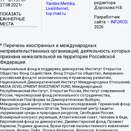
77 –81737 от
редактора
Yandex.Metrika,
27.08.2021г
Дорохова Н.В.
LiveInternet,
top.mail.ru
ПОКАЗАТЬ
Разработчик
БАННЕРНЫЕ
сайта –
INFOROS
МЕСТА
2026
* Перечень иностранных и международных
неправительственных организаций, деятельность которых
признана нежелательной на территории Российской
Федерации:
Национальный фонд в поддержку демократии, Институт Открытое
Общество Фонд Содействия, Фонд Открытое общество, Американо-
российский фонд по экономическому и правовому развитию,
Национальный Демократический Институт Международных Отношений,
MEDIA DEVELOPMENT INVESTMENT FUND, Международный
Республиканский Институт, Открытая Россия, Институт современной
России, Черноморский фонд регионального сотрудничества,
Европейская Платформа за Демократические Выборы,
Международный центр электоральных исследований, Германский фонд
Маршалла Соединенных Штатов, Тихоокеанский центр защиты
окружающей среды и природных ресурсов, Свободная Россия,
Всемирный конгресс украинцев, Атлантический совет, Человек в беде,
Европейский фонд за демократию, Джеймстаунский фонд, Прожект
Хармони, Родники дракона, Врачи против насильственного извлечения
органов, Фалунь Дафа, Друзья Фалуньгун, Фалуньгун, Коалиция по