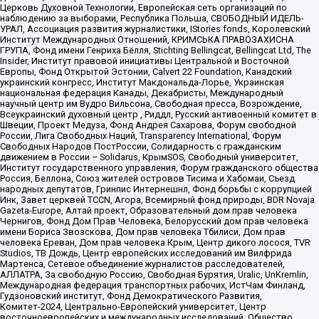
Церковь Духовной Технологии, Европейская сеть организаций по
наблюдению за выборами, Республика Польша, СВОБОДНЫЙ ИДЕЛЬ-
УРАЛ, Ассоциация развития журналистики, IStories fonds, Королевский
Институт Международных Отношений, КРИМСЬКА ПРАВОЗАХИСНА
ГРУПА, Фонд имени Генриха Бёлля, Stichting Bellingcat, Bellingcat Ltd, The
Insider, Институт правовой инициативы Центральной и Восточной
Европы, Фонд Открытой Эстонии, Calvert 22 Foundation, Канадский
украинский конгресс, Институт Макдональда-Лорье, Украинская
национальная федерация Канады, Декабристы, Международный
научный центр им Вудро Вильсона, Свободная пресса, Возрождение,
Всеукраинский духовный центр , Риддл, Русский антивоенный комитет в
Швеции, Проект Медуза, Фонд Андрея Сахарова, Форум свободной
России, Лига Свободных Наций, Transparеncy International, Форум
Свободных Народов ПостРоссии, Солидарность с гражданским
движением в России – Solidarus, КрымSOS, Свободный университет,
Институт государственного управления, Форум гражданского общества
Россия, Беллона, Союз жителей островов Тисима и Хабомаи, Съезд
народных депутатов, Гринпис Интернешнл, Фонд борьбы с коррупцией
Инк, Завет церквей TCCN, Агора, Всемирный фонд природы, BDR Novaja
Gazeta-Europe, Алтай проект, Образовательный дом прав человека
Чернигов, Фонд Дом Прав Человека, Белорусский дом прав человека
имени Бориса Звозскова, Дом прав человека Тбилиси, Дом прав
человека Ереван, Дом прав человека Крым, Центр дикого лосося, TVR
Studios, ТВ Дождь, Центр европейских исследований им Вилфрида
Мартенса, Сетевое объединение журналистов расследователей,
АЛЛАТРА, За свободную Россию, Свободная Бурятия, Uralic, UnKremlin,
Международная федерация транспортных рабочих, ИстЧам Финланд,
Гудзоновский институт, Фонд Демократического Развития,
Комитет-2024, Центрально-Европейский университет, Центр
восточноевропейских и международных исследований, Общество