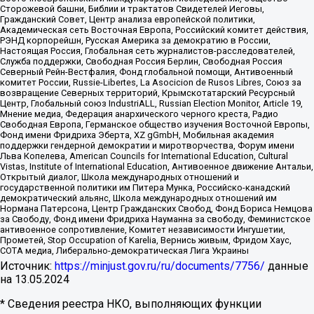
Сторожевой башни, Библии и трактатов Свидетелей Иеговы,
Гражданский Совет, Центр анализа европейской политики,
Академическая сеть Восточная Европа, Российский комитет действия,
РЭНД корпорейшн, Русская Америка за демократию в России,
Настоящая Россия, Глобальная сеть журналистов-расследователей,
Служба поддержки, Свободная Россия Берлин, Свободная Россия
Северный Рейн-Вестфалия, Фонд глобальной помощи, Антивоенный
комитет России, Russie-Libertes, La Asocicion de Rusos Libres, Союз за
возвращение Северных территорий, Крымскотатарский Ресурсный
Центр, Глобальный союз IndustriALL, Russian Election Monitor, Article 19,
Мнение медиа, Федерация анархического черного креста, Радио
Свободная Европа, Германское общество изучения Восточной Европы,
Фонд имени Фридриха Эберта, XZ gGmbH, Мобильная академия
поддержки гендерной демократии и миротворчества, Форум имени
Льва Копелева, American Councils for International Education, Cultural
Vistas, Institute of International Education, Антивоенное движение Антальи,
Открытый диалог, Школа международных отношений и
государственной политики им Питера Мунка, Российско-канадский
демократический альянс, Школа международных отношений им
Нормана Патерсона, Центр Гражданских Свобод, Фонд Бориса Немцова
за Свободу, Фонд имени Фридриха Науманна за свободу, Феминистское
антивоенное сопротивление, Комитет независимости Ингушетии,
Прометей, Stop Occupation of Karelia, Вернись живым, Фридом Хаус,
СОТА медиа, Либерально-демократическая Лига Украины
Источник:
https://minjust.gov.ru/ru/documents/7756/
данные
на
13.05.2024
* Сведения реестра НКО, выполняющих функции