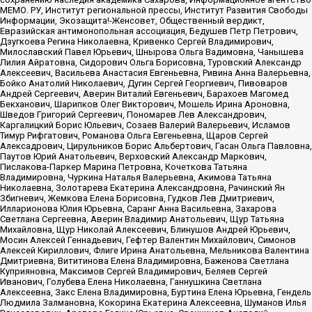
МЕМО. РУ, Институт региональной прессы, Институт Развития Свободы
Информации, Экозащита!-Женсовет, Общественный вердикт,
Евразийская антимонопольная ассоциация, Бедушев Петр Петрович,
Дзугкоева Регина Николаевна, Кривенко Сергей Владимирович,
Милославский Павел Юрьевич, Шнырова Ольга Вадимовна, Чанышева
Лилия Айратовна, Сидорович Ольга Борисовна, Туровский Александр
Алексеевич, Васильева Анастасия Евгеньевна, Ривина Анна Валерьевна,
Бойко Анатолий Николаевич, Дугин Сергей Георгиевич, Пивоваров
Андрей Сергеевич, Аверин Виталий Евгеньевич, Барахоев Магомед
Бекханович, Шарипков Олег Викторович, Мошель Ирина Ароновна,
Шведов Григорий Сергеевич, Пономарев Лев Александрович,
Каргалицкий Борис Юльевич, Созаев Валерий Валерьевич, Исламов
Тимур Рифгатович, Романова Ольга Евгеньевна, Щаров Сергей
Алексадрович, Цирульников Борис Альбертович, Гасан Ольга Павловна,
Паутов Юрий Анатольевич, Верховский Александр Маркович,
Пислакова-Паркер Марина Петровна, Кочеткова Татьяна
Владимировна, Чуркина Наталья Валерьевна, Акимова Татьяна
Николаевна, Золотарева Екатерина Александровна, Рачинский Ян
Збигневич, Жемкова Елена Борисовна, Гудков Лев Дмитриевич,
Илларионова Юлия Юрьевна, Саранг Анна Васильевна, Захарова
Светлана Сергеевна, Аверин Владимир Анатольевич, Щур Татьяна
Михайловна, Щур Николай Алексеевич, Блинушов Андрей Юрьевич,
Мосин Алексей Геннадьевич, Гефтер Валентин Михайлович, Симонов
Алексей Кириллович, Флиге Ирина Анатольевна, Мельникова Валентина
Дмитриевна, Вититинова Елена Владимировна, Баженова Светлана
Куприяновна, Максимов Сергей Владимирович, Беляев Сергей
Иванович, Голубева Елена Николаевна, Ганнушкина Светлана
Алексеевна, Закс Елена Владимировна, Буртина Елена Юрьевна, Гендель
Людмила Залмановна, Кокорина Екатерина Алексеевна, Шуманов Илья