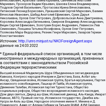
Вячеславович, Арапова Галина Юрьевна, Свечников Анатолий
Мариевич, Прохоров Вадим Юрьевич, Шахова Елена Владимировна,
Подузов Сергей Васильевич, Протасова Ирина Вячеславовна,
Литинский Леонид Борисович, Лукашевский Сергей Маркович, Бахмин
Вячеслав Иванович, Шабад Анатолий Ефимович, Сухих Дарья
Николаевна, Орлов Олег Петрович, Добровольская Анна Дмитриевна,
Королева Александра Евгеньевна, Смирнов Владимир Александрович,
Вицин Сергей Ефимович, Золотухин Борис Андреевич, Левинсон Лев
Семенович, Локшина Татьяна Иосифовна, Орлов Олег Петрович,
Полякова Мара Федоровна, Резник Генри Маркович, Захаров Герман
Константинович
Источник:
http://unro.minjust.ru/NKOForeignAgent.aspx
данные на
24.03.2022
* Единый федеральный список организаций, в том числе
иностранных и международных организаций, признанных
в соответствии с законодательством Российской
Федерации террористическими:
Высший военный Маджлисуль Шура Объединенных сил моджахедов
Кавказа, Конгресс народов Ичкерии и Дагестана, База, Асбат аль-
Ансар, Священная война, Исламская группа, Братья-мусульмане, Партия
исламского освобождения, Лашкар-И-Тайба, Исламская группа,
Движение Талибан, Исламская партия Туркестана, Общество
социальных реформ, Общество возрождения исламского наследия,
Дом двух святых, Джунд аш-Шам, Исламский джихад, Аль-Каида, Имарат
Кавказ, АБТО, Правый сектор, Исламское государство, Джабха аль-
Нусра ли-Ахль аш-Шам, Народное ополчение имени К. Минина и Д.
Пожарского, Аджр от Аллаха Субхану уа Тагьаля SHAM, АУМ Синрике,