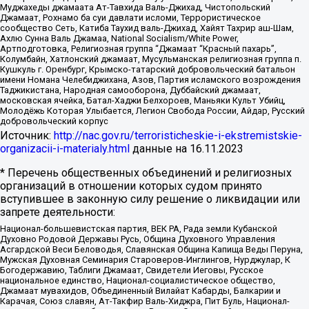
Муджахеды джамаата Ат-Тавхида Валь-Джихад, Чистопольский
Джамаат, Рохнамо ба суи давлати исломи, Террористическое
сообщество Сеть, Катиба Таухид валь-Джихад, Хайят Тахрир аш-Шам,
Ахлю Сунна Валь Джамаа, National Socialism/White Power,
Артподготовка, Религиозная группа “Джамаат “Красный пахарь”,
Колумбайн, Хатлонский джамаат, Мусульманская религиозная группа п.
Кушкуль г. Оренбург, Крымско-татарский добровольческий батальон
имени Номана Челебиджихана, Азов, Партия исламского возрождения
Таджикистана, Народная самооборона, Дуббайский джамаат,
московская ячейка, Батал-Хаджи Белхороев, Маньяки Культ Убийц,
Молодёжь Которая Улыбается, Легион Свобода России, Айдар, Русский
добровольческий корпус
Источник:
http://nac.gov.ru/terroristicheskie-i-ekstremistskie-
organizacii-i-materialy.html
данные на
16.11.2023
* Перечень общественных объединений и религиозных
организаций в отношении которых судом принято
вступившее в законную силу решение о ликвидации или
запрете деятельности:
Национал-большевистская партия, ВЕК РА, Рада земли Кубанской
Духовно Родовой Державы Русь, Община Духовного Управления
Асгардской Веси Беловодья, Славянская Община Капища Веды Перуна,
Мужская Духовная Семинария Староверов-Инглингов, Нурджулар, К
Богодержавию, Таблиги Джамаат, Свидетели Иеговы, Русское
национальное единство, Национал-социалистическое общество,
Джамаат мувахидов, Объединенный Вилайат Кабарды, Балкарии и
Карачая, Союз славян, Ат-Такфир Валь-Хиджра, Пит Буль, Национал-