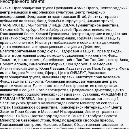
иностранного агента:
Лилит, Правозащитная группа Гражданин.Армия.Право, Нижегородский
центр немецкой и европейской культуры, Центр гендерных
исследований, Фонд защиты прав граждан Штаб, Институт права и
публичной политики, Фонд борьбы с коррупцией, Альянс врачей,
НАСИЛИЮ.НЕТ, Мы против СПИДа, СВЕЧА, Гуманитарное действие,
Открытый Петербург, Лига Избирателей, Правовая инициатива,
Гражданский Союз, Хасдей Ерушалаим, Центр поддержки и содействия
развитию средств массовой информации, Горячая Линия, В защиту
прав заключенных, Институт глобализации и социальных движений,
Центр социально-информационных инициатив Действие,
Благотворительный фонд охраны здоровья и защиты прав граждан,
Благотворительный фонд помощи осужденным и их семьям, Фонд
Тольятти, Новое время, Серебряная тайга, Так-Так-Так, Сова, центр Анна,
Проект Апрель, Самарская губерния, Эра здоровья, Мемориал,
Аналитический Центр Юрия Левады, Издательство Парк Гагарина, Фонд
имени Андрея Рылькова, Сфера, Центр СИБАЛЬТ, Уральская
правозащитная группа, Женщины Евразии, Институт прав человека,
Фонд защиты гласности, Российский исследовательский центр по
правам человека, Дальневосточный центр развития гражданских
инициатив и социального партнерства, Гражданское действие, Центр
независимых социологических исследований, Сутяжник, АКАДЕМИЯ ПО
ПРАВАМ ЧЕЛОВЕКА, Центр развития некоммерческих организаций,
Частное учреждение в Калининграде Совета Министров северных
стран, Гражданское содействие, Трансперенси Интернешнл-Р, Центр
Защиты Прав Средств Массовой Информации, Институт развития
прессы - Сибирь, Частное учреждение в Санкт-Петербурге Совета
Министров Северных Стран, Фонд поддержки свободы прессы,
Гражданский контроль, Человек и Закон, Общественная комиссия по
сохранению наследия академика Сахарова, Информационное агентство