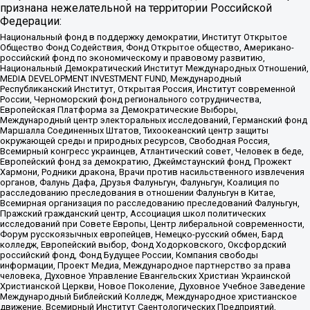
признана нежелательной на территории Российской
Федерации:
Национальный фонд в поддержку демократии, Институт Открытое
Общество Фонд Содействия, Фонд Открытое общество, Американо-
российский фонд по экономическому и правовому развитию,
Национальный Демократический Институт Международных Отношений,
MEDIA DEVELOPMENT INVESTMENT FUND, Международный
Республиканский Институт, Открытая Россия, Институт современной
России, Черноморский фонд регионального сотрудничества,
Европейская Платформа за Демократические Выборы,
Международный центр электоральных исследований, Германский фонд
Маршалла Соединенных Штатов, Тихоокеанский центр защиты
окружающей среды и природных ресурсов, Свободная Россия,
Всемирный конгресс украинцев, Атлантический совет, Человек в беде,
Европейский фонд за демократию, Джеймстаунский фонд, Прожект
Хармони, Родники дракона, Врачи против насильственного извлечения
органов, Фалунь Дафа, Друзья Фалуньгун, Фалуньгун, Коалиция по
расследованию преследования в отношении Фалуньгун в Китае,
Всемирная организация по расследованию преследований Фалуньгун,
Пражский гражданский центр, Ассоциация школ политических
исследований при Совете Европы, Центр либеральной современности,
Форум русскоязычных европейцев, Немецко-русский обмен, Бард
колледж, Европейский выбор, Фонд Ходорковского, Оксфордский
российский фонд, Фонд Будущее России, Компания свободы
информации, Проект Медиа, Международное партнерство за права
человека, Духовное Управление Евангельских Христиан Украинской
Христианской Церкви, Новое Поколение, Духовное Учебное Заведение
Международный Библейский Колледж, Международное христианское
движение, Всемирный Институт Саентологических Предприятий,