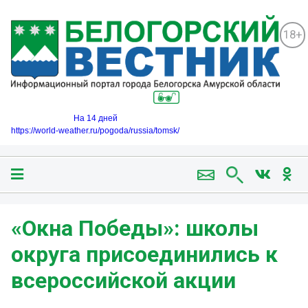
18+
На 14 дней
https://world-weather.ru/pogoda/russia/tomsk/
«Окна Победы»: школы
округа присоединились к
всероссийской акции