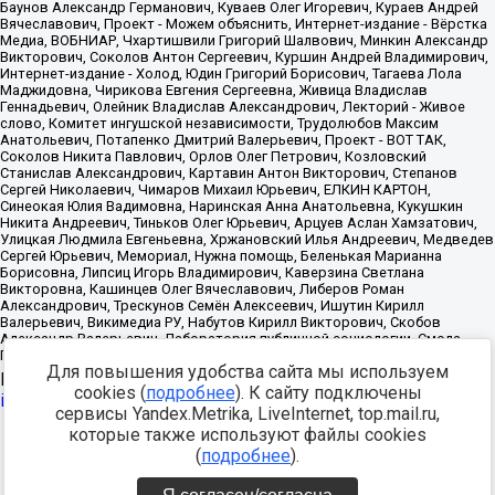
Для повышения удобства сайта мы используем
Источник:
https://minjust.gov.ru/uploaded/files/reestr-
cookies (
подробнее
). К сайту подключены
inostrannyih-agentov-22-03-2024.pdf
данные на
22.03.2024
сервисы Yandex.Metrika, LiveInternet, top.mail.ru,
которые также используют файлы cookies
Разработка -
(
подробнее
).