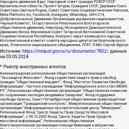
Народное движение Адат, Народный совет граждан РСФСР СССР
Архангельской области, Проект Штурм, Граждане СССР, Держава Союз
Советских Светлых Родов, Совет Советских Социалистических Районов,
Meta Platforms Inc, Facebook, Instagram, WhatsApp, СИЧ-С14,
Добровольческое Движение Организации украинских националистов,
Черный Комитет, Татарстанское Региональное Всетатарское
общественное движение, Невоград, Молодежное Демократическое
Движение Весна, Верховный Совет Татарской Автономной Советской
Социалистической Республики, Конгресс ойрат-калмыцкого народа,
Исполнительный комитет совета народных депутатов Красноярского
края, Этническое национальное объединение, ЛГБТ, Я.МЫ Сергей Фургал
Источник:
https://minjust.gov.ru/ru/documents/7822/
данные
на
03.05.2024
* Реестр иностранных агентов:
Калининградская региональная общественная организация "Экозащита!-Женсовет", Фонд содействия защите прав и свобод граждан "Общественный вердикт", Фонд "Институт Развития Свободы Информации", Частное учреждение "Информационное агентство МЕМО. РУ", Региональная общественная организация "Общественная комиссия по сохранению наследия академика Сахарова", Фонд поддержки свободы прессы, Санкт-Петербургская общественная правозащитная организация "Гражданский контроль", Межрегиональная общественная организация "Информационно-просветительский центр "Мемориал", Региональный Фонд "Центр Защиты Прав Средств Массовой Информации", с 05.12.2023 Фонд "Центр Защиты Прав Средств массовой информации", Региональная общественная благотворительная организация помощи беженцам и мигрантам "Гражданское содействие", Негосударственное образовательное учреждение дополнительного профессионального образования (повышение квалификации) специалистов "АКАДЕМИЯ ПО ПРАВАМ ЧЕЛОВЕКА", Свердловская региональная общественная организация "Сутяжник", Автономная некоммерческая организация "Центр независимых социологических исследований", Союз общественных объединений "Российский исследовательский центр по правам человека", Региональное общественное учреждение научно-информационный центр "МЕМОРИАЛ", Некоммерческая организация "Фонд защиты гласности", Автономная некоммерческая организация "Институт прав человека", Городская общественная организация "Екатеринбургское общество "МЕМОРИАЛ", Городская общественная организация "Рязанское историко-просветительское и правозащитное общество "Мемориал" (Рязанский Мемориал), Челябинский региональный орган общественной самодеятельности – женское общественное объединение "Женщины Евразии", Челябинский региональный орган общественной самодеятельности "Уральская правозащитная группа", Фонд содействия защите здоровья и социальной справедливости имени Андрея Рылькова, Автономная Некоммерческая Организация "Аналитический Центр Юрия Левады", Автономная некоммерческая организация социальной поддержки населения "Проект Апрель", Региональная общественная организация помощи женщинам и детям, находящимся в кризисной ситуации "Информационно-методический центр "Анна", Фонд содействия развитию массовых коммуникаций и правовому просвещению "Так-так-Так", Фонд содействия устойчивому развитию "Серебряная тайга", Свердловский региональный общественный фонд социальных проектов "Новое время", "Idel.Реалии", Кавказ.Реалии, Крым.Реалии, Телеканал Настоящее Время, Татаро-башкирская служба Радио Свобода (Azatliq Radiosi), Радио Свободная Европа/Радио Свобода (PCE/PC), "Сибирь.Реалии", "Фактограф", Благотворительный фонд помощи осужденным и их семьям, Автономная некоммерческая организация "Институт глобализации и социальных движений", Фонд "В защиту прав заключенных", Частное учреждение "Центр поддержки и содействия развитию средств массовой информации", Пензенский региональный общественный благотворительный фонд "Гражданский союз", "Север.Реалии", Некоммерческая организация Фонд "Правовая инициатива", Общество с ограниченной ответственностью "Радио Свободная Европа/Радио Свобода", Чешское информационное агентство "MEDIUM-ORIENT", Красноярская региональная общественная организация "Мы против СПИДа", Камалягин Денис Николаевич, Маркелов Сергей Евгеньевич, Пономарев Лев Александрович, Савицкая Людмила Алексеевна, Автономная некоммерческая организация "Центр по работе с проблемой насилия "НАСИЛИЮ.НЕТ", Межрегиональный профессиональный союз работников здравоохранения "Альянс врачей", Юридическое лицо, зарегистрированное в Латвийской Республике, SIA "Medusa Project" (регистрационный номер 40103797863, дата регистрации 10.06.2014), Некоммерческая организация "Фонд по борьбе с коррупцией", Автономная некоммерческая организация "Институт права и публичной политики", Баданин Роман Сергеевич, Гликин Максим Александрович, Железнова Мария Михайловна, Лукьянова Юлия Сергеевна, Маетная Елизавета Витальевна, Маняхин Петр Борисович, Чуракова Ольга Владимировна, Ярош Юлия Петровна, Юридическое лицо "The Insider SIA", зарегистрированное в Риге, Латвийская Республика (дата регистрации 26.06.2015), являющееся администратором доменного имени интернет-издания "The Insider SIA", https://theins.ru, Постернак Алексей Евгеньевич, Рубин Михаил Аркадьевич, Анин Роман Александрович, Юридическое лицо Istories fonds, зарегистрированное в Латвийской Республике (регистрационный номер 50008295751, дата регистрации 24.02.2020), Великовский Дмитрий Александрович, Долинина Ирина Николаевна, Мароховская Алеся Алексеевна, Шлейнов Роман Юрьевич, Шмагун Олеся Валентиновна, Общество с ограниченной ответственностью "Альтаир 2021", Общество с ограниченной ответственностью "Вега 2021", Общество с ограниченной ответственностью "Главный редактор 2021", Общество с ограниченной ответственностью "Ромашки монолит", Важенков Артем Валерьевич, Ивановская областная общественная организация "Центр гендерных исследований", Гурман Юрий Альбертович, Медиапроект "ОВД-Инфо", Егоров Владимир Владимирович, Жилинский Владимир Александрович, Общество с ограниченной ответственностью "ЗП", Иванова София Юрьевна, Карезина Инна Павловна, Кильтау Екатерина Викторовна, Петров Алексей Викторович, Пискунов Сергей Евгеньевич, Смирнов Сергей Сергеевич, Тихонов Михаил Сергеевич, Общество с ограниченной ответственностью "ЖУРНАЛИСТ-ИНОСТРАННЫЙ АГЕНТ", Арапова Галина Юрьевна, Вольтская Татьяна Анатольевна, Американская компания "Mason G.E.S. Anonymous Foundation" (США), являющаяся владельцем интернет-издания https://mnews.world/, Компания "Stichting Bellingcat", зарегистрированная в Нидерландах (дата регистрации 11.07.2018), Захаров Андрей Вячеславович, Клепиковская Екатерина Дмитриевна, Общество с ограниченной ответственностью "МЕМО", Перл Роман Александрович, Симонов Евгений Алексеевич, Соловьева Елена Анатольевна, Сотников Даниил Владимирович, Сурначева Елизавета Дмитриевна, Автономная некоммерческая организация по защите прав человека и информированию населения "Якутия – Наше Мнение", Общество с ограниченной ответственностью "Москоу диджитал медиа", с 26.01.2023 Общество с ограниченной ответственностью "Чайка Белые сады", Ветошкина Валерия Валерьевна, Заговора Максим Александрович, Межрегиональное общественное движение "Российская ЛГБТ - сеть", Оленичев Максим Владимирович, Павлов Иван Юрьевич, Скворцова Елена Сергеевна, Общество с ограниченной ответственностью "Как бы инагент", Кочетков Игорь Викторович, Общество с ограниченной ответственностью "Честные выборы", Еланчик Олег Александрович, Общество с ограниченной ответственностью "Нобелевский призыв", Гималова Регина Эмилевна, Григорьев Андрей Валерьевич, Григорьева Алина Александровна, Ассоциация по содействию защите прав призывников, альтернативнослужащих и военнослужащих "Правозащитная группа "Гражданин.Армия.Право", Хисамова Регина Фаритовна, Автономная некоммерческая организация по реализации социально-правовых программ "Лилит", Дальневосточное общественное движение "Маяк", Санкт-Петербургская ЛГБТ-инициативная группа "Выход", Инициативная группа ЛГБТ+ "Реверс", Алексеев Андрей Викторович, Бекбулатова Таисия Львовна, Беляев Иван Михайлович, Владыкина Елена Сергеевна, Гельман Марат Александрович, Никульшина Вероника Юрьевна, Толоконникова Надежда Андреевна, Шендерович Виктор Анатольевич, Общество с ограниченной ответственностью "Данное сообщение", Общество с ограниченной ответственностью Издательский дом "Новая глава", Айнбиндер Александра Александровна, Московский комьюнити-центр для ЛГБТ+инициатив, Благотворительный фонд развития филантропии, Deutsche Welle (Германия, Kurt-Schumacher-Strasse 3, 53113 Bonn), Борзунова Мария Михайловна, Воробьев Виктор Викторович, Голубева Анна Львовна, Константинова Алла Михайловна, Малкова Ирина Владимировна, Мурадов Мурад Абдулгалимович, Осетинская Елизавета Николаевна, Понасенков Евгений Николаевич, Ганапольский Матвей Юрьевич, Киселев Евгений Алексеевич, Борухович Ирина Григорьевна, Дремин Иван Тимофеевич, Дубровский Дмитрий Викторович, Красноярская региональная общественная организация поддержки и развития альтернативных образовательных технологий и межкультурных коммуникаций "ИНТЕРРА", Маяковская Екатерина Алексеевна, Фейгин Марк Захарович, Филимонов Андрей Викторович, Дзугкоева Регина Николаевна, Доброхотов Роман Александрович, Дудь Юрий Александрович, Елкин Сергей Владимирович, Кругликов Кирилл Игоревич, Сабунаева Мария Леонидовна, Семенов Алексей Владимирович, Шаинян Карен Багратович, Шульман Екатерина Михайловна, Асафьев Артур Валерьевич, Вахштайн Виктор Семенович, Венедиктов Алексей Алексеевич, Лушникова Екатерина Евгеньевна, Волков Леонид Михайлович, Невзоров Александр Глебович, Пархоменко Сергей Борисович, Сироткин Ярослав Николаевич, Кара-Мурза Владимир Владимирович, Баранова Наталья Владимировна, Гозман Леонид Яковлевич, Кагарлицкий Борис Юльевич, Климарев Михаил Валерьевич, Милов Владимир Станиславович, Автономная некоммерческая организация Краснодарский центр современного искусства "Типография", Моргенштерн Алишер Тагирович, Соболь Любовь Эдуардовна, Общество с ограниченной ответственностью "ЛИЗА НОРМ", Каспаров Гарри Кимович, Ходорковский Михаил Борисович, Общество с ограниченной ответственностью "Апрельские тезисы", Данилович Ирина Брониславовна, Кашин Олег Владимирович, Петров Николай Владимирович, Пивоваров Алексей Владимирович, Соколов Михаил Владимирович, Цветкова Юлия Владимировна, Чичваркин Евгений Александрович, Комитет против пыток/Команда против пыток, Общество с ограниченной ответственностью "Первый научный", Общество с ограниченной ответственностью "Вертолет и ко", Белоцерковская Вероника Борисовна, Кац Максим Евгеньевич, Лазарева Татьяна Юрьевна, Шаведдинов Руслан Табризович, Яшин Илья Валерьевич, Общество с ограниченной ответственностью "Иноагент ААВ", Алешковский Дмитрий Петрович, Альбац Евгения Марковна, Быков Дмитрий Львович, Галямина Юлия Евгеньевна, Лойко Сергей Леонидович, Мартынов Кирилл Константинович, Медведев Сергей Александрович, Крашенинников Федор Геннадиевич, Гордеева Катерина Вл