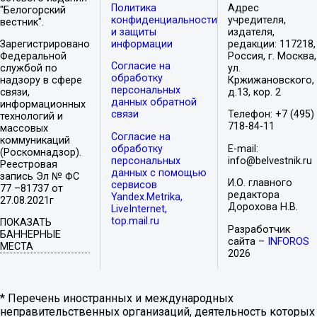
Политика
Адрес
"Белогорский
конфиденциальности
учредителя,
вестник".
и защиты
издателя,
Зарегистрировано
информации
редакции: 117218,
Федеральной
Россия, г. Москва,
Согласие на
службой по
ул.
обработку
надзору в сфере
Кржижановского,
персональных
связи,
д.13, кор. 2
данных обратной
информационных
связи
Телефон: +7 (495)
технологий и
718-84-11
массовых
Согласие на
коммуникаций
обработку
E-mail:
(Роскомнадзор).
персональных
info@belvestnik.ru
Реестровая
данных с помощью
запись Эл № ФС
И.О. главного
сервисов
77 –81737 от
редактора
Yandex.Metrika,
27.08.2021г
Дорохова Н.В.
LiveInternet,
top.mail.ru
ПОКАЗАТЬ
Разработчик
БАННЕРНЫЕ
сайта –
INFOROS
МЕСТА
2026
* Перечень иностранных и международных
неправительственных организаций, деятельность которых