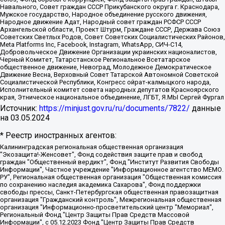
Навального, Совет граждан СССР Прикубанского округа г. Краснодара,
Мужское государство, Народное объединение русского движения,
Народное движение Адат, Народный совет граждан РСФСР СССР
Архангельской области, Проект Штурм, Граждане СССР, Держава Союз
Советских Светлых Родов, Совет Советских Социалистических Районов,
Meta Platforms Inc, Facebook, Instagram, WhatsApp, СИЧ-С14,
Добровольческое Движение Организации украинских националистов,
Черный Комитет, Татарстанское Региональное Всетатарское
общественное движение, Невоград, Молодежное Демократическое
Движение Весна, Верховный Совет Татарской Автономной Советской
Социалистической Республики, Конгресс ойрат-калмыцкого народа,
Исполнительный комитет совета народных депутатов Красноярского
края, Этническое национальное объединение, ЛГБТ, Я.МЫ Сергей Фургал
Источник:
https://minjust.gov.ru/ru/documents/7822/
данные
на
03.05.2024
* Реестр иностранных агентов:
Калининградская региональная общественная организация "Экозащита!-Женсовет", Фонд содействия защите прав и свобод граждан "Общественный вердикт", Фонд "Институт Развития Свободы Информации", Частное учреждение "Информационное агентство МЕМО. РУ", Региональная общественная организация "Общественная комиссия по сохранению наследия академика Сахарова", Фонд поддержки свободы прессы, Санкт-Петербургская общественная правозащитная организация "Гражданский контроль", Межрегиональная общественная организация "Информационно-просветительский центр "Мемориал", Региональный Фонд "Центр Защиты Прав Средств Массовой Информации", с 05.12.2023 Фонд "Центр Защиты Прав Средств массовой информации", Региональная общественная благотворительная организация помощи беженцам и мигрантам "Гражданское содействие", Негосударственное образовательное учреждение дополнительного профессионального образования (повышение квалификации) специалистов "АКАДЕМИЯ ПО ПРАВАМ ЧЕЛОВЕКА", Свердловская региональная общественная организация "Сутяжник", Автономная некоммерческая организация "Центр независимых социологических исследований", Союз общественных объединений "Российский исследовательский центр по правам человека", Региональное общественное учреждение научно-информационный центр "МЕМОРИАЛ", Некоммерческая организация "Фонд защиты гласности", Автономная некоммерческая организация "Институт прав человека", Городская общественная организация "Екатеринбургское общество "МЕМОРИАЛ", Городская общественная организация "Рязанское историко-просветительское и правозащитное общество "Мемориал" (Рязанский Мемориал), Челябинский региональный орган общественной самодеятельности – женское общественное объединение "Женщины Евразии", Челябинский региональный орган общественной самодеятельности "Уральская правозащитная группа", Фонд содействия защите здоровья и социальной справедливости имени Андрея Рылькова, Автономная Некоммерческая Организация "Аналитический Центр Юрия Левады", Автономная некоммерческая организация социальной поддержки населения "Проект Апрель", Региональная общественная организация помощи женщинам и детям, находящимся в кризисной ситуации "Информационно-методический центр "Анна", Фонд содействия развитию массовых коммуникаций и правовому просвещению "Так-так-Так", Фонд содействия устойчивому развитию "Серебряная тайга", Свердловский региональный общественный фонд социальных проектов "Новое время", "Idel.Реалии", Кавказ.Реалии, Крым.Реалии, Телеканал Настоящее Время, Татаро-башкирская служба Радио Свобода (Azatliq Radiosi), Радио Свободная Европа/Радио Свобода (PCE/PC), "Сибирь.Реалии", "Фактограф", Благотворительный фонд помощи осужденным и их семьям, Автономная некоммерческая организация "Институт глобализации и социальных движений", Фонд "В защиту прав заключенных", Частное учреждение "Центр поддержки и содействия развитию средств массовой информации", Пензенский региональный общественный благотворительный фонд "Гражданский союз", "Север.Реалии", Некоммерческая организация Фонд "Правовая инициатива", Общество с ограниченной ответственностью "Радио Свободная Европа/Радио Свобода", Чешское информационное агентство "MEDIUM-ORIENT", Красноярская региональная общественная организация "Мы против СПИДа", Камалягин Денис Николаевич, Маркелов Сергей Евгеньевич, Пономарев Лев Александрович, Савицкая Людмила Алексеевна, Автономная некоммерческая организация "Центр по работе с проблемой насилия "НАСИЛИЮ.НЕТ", Межрегиональный профессиональный союз работников здравоохранения "Альянс врачей", Юридическое лицо, зарегистрированное в Латвийской Республике, SIA "Medusa Project" (регистрационный номер 40103797863, дата регистрации 10.06.2014), Некоммерческая организация "Фонд по борьбе с коррупцией", Автономная некоммерческая организация "Институт права и публичной политики", Баданин Роман Сергеевич, Гликин Максим Александрович, Железнова Мария Михайловна, Лукьянова Юлия Сергеевна, Маетная Елизавета Витальевна, Маняхин Петр Борисович, Чуракова Ольга Владимировна, Ярош Юлия Петровна, Юридическое лицо "The Insider SIA", зарегистрированное в Риге, Латвийская Республика (дата регистрации 26.06.2015), являющееся администратором доменного имени интернет-издания "The Insider SIA", https://theins.ru, Постернак Алексей Евгеньевич, Рубин Михаил Аркадьевич, Анин Роман Александрович, Юридическое лицо Istories fonds, зарегистрированное в Латвийской Республике (регистрационный номер 50008295751, дата регистрации 24.02.2020), Великовский Дмитрий Александрович, Долинина Ирина Николаевна, Мароховская Алеся Алексеевна, Шлейнов Роман Юрьевич, Шмагун Олеся Валентиновна, Общество с ограниченной ответственностью "Альтаир 2021", Общество с ограниченной ответственностью "Вега 2021", Общество с ограниченной ответственностью "Главный редактор 2021", Общество с ограниченной ответственностью "Ромашки монолит", Важенков Артем Валерьевич, Ивановская областная общественная организация "Центр гендерных исследований", Гурман Юрий Альбертович, Медиапроект "ОВД-Инфо", Егоров Владимир Владимирович, Жилинский Владимир Александрович, Общество с ограниченной ответственностью "ЗП", Иванова София Юрьевна, Карезина Инна Павловна, Кильтау Екатерина Викторовна, Петров Алексей Викторович, Пискунов Сергей Евгеньевич, Смирнов Сергей Сергеевич, Тихонов Михаил Сергеевич, Общество с ограниченной ответственностью "ЖУРНАЛИСТ-ИНОСТРАННЫЙ АГЕНТ", Арапова Галина Юрьевна, Вольтская Татьяна Анатольевна, Американская компания "Mason G.E.S. Anonymous Foundation" (США), являющаяся владельцем интернет-издания https://mnews.world/, Компания "Stichting Bellingcat", зарегистрированная в Нидерландах (дата регистрации 11.07.2018), Захаров Андрей Вячеславович, Клепиковская Екатерина Дмитриевна, Общество с ограниченной ответственностью "МЕМО", Перл Роман Александрович, Симонов Евгений Алексеевич, Соловьева Елена Анатольевна, Сотников Даниил Владимирович, Сурначева Елизавета Дмитриевна, Автономная некоммерческая организация по защите прав человека и информированию населения "Якутия – Наше Мнение", Общество с ограниченной ответственностью "Москоу диджитал медиа", с 26.01.2023 Общество с ограниченной ответственностью "Чайка Белые сады", Ветошкина Валерия Валерьевна, Заговора Максим Александрович, Межрегиональное общественное движение "Российская ЛГБТ - сеть", Оленичев Максим Владимирович, Павлов Иван Юрьевич, Скворцова Елена Сергеевна, Общество с ограниченной ответственностью "Как бы инагент", Кочетков Игорь Викторович, Общество с ограниченной ответственностью "Честные выборы", Еланчик Олег Александрович, Общество с ограниченной ответственностью "Нобелевский призыв", Гималова Регина Эмилевна, Григорьев Андрей Валерьевич, Григорьева Алина Александровна, Ассоциация по содействию защите прав призывников, альтернативнослужащих и военнослужащих "Правозащитная группа "Гражданин.Армия.Право", Хисамова Регина Фаритовна, Автономная некоммерческая организация по реализации социально-правовых программ "Лилит", Дальневосточное общественное движение "Маяк", Санкт-Петербургская ЛГБТ-инициативная группа "Выход", Инициативная группа ЛГБТ+ "Реверс", Алексеев Андрей Викторович, Бекбулатова Таисия Львовна, Беляев Иван Михайлович, Владыкина Елена Сергеевна, Гельман Марат Александрович, Никульшина Вероника Юрьевна, Толоконникова Надежда Андреевна, Шендерович Виктор Анатольевич, Общество с ограниченной ответственностью "Данное сообщение", Общество с ограниченной ответственностью Издательский дом "Новая глава", Айнбиндер Александра Александровна, Московский комьюнити-центр для ЛГБТ+инициатив, Благотворительный фонд развития филантропии, Deutsche Welle (Германия, Kurt-Schumacher-Strasse 3, 53113 Bonn), Борзунова Мария Михайловна, Воробьев Виктор Викторович, Голубева Анна Львовна, Константинова Алла Михайловна, Малкова Ирина Владимировна, Мурадов Мурад Абдулгалимович, Осетинская Елизавета Николаевна, Понасенков Евгений Николаевич, Ганапольский Матвей Юрьевич, Киселев Евгений Алексеевич, Борухович Ирина Григорьевна, Дремин Иван Тимофеевич, Дубровский Дмитрий Викторович, Красноярская региональная общественная организация поддержки и развития альтернативных образовательных технологий и межкультурных коммуникаций "ИНТЕРРА", Маяковская Екатерина Алексеевна, Фейгин Марк Захарович, Филимонов Андрей Викторович, Дзугкоева Регина Николаевна, Доброхотов Роман Александрович, Дудь Юрий Александрович, Елкин Сергей Владимирович, Кругликов Кирилл Игоревич, Сабунаева Мария Леонидовна, Семенов Алексей Владимирович, Шаинян Карен Багратович, Шульман Екатерина Михайловна, Асафьев Артур Валерьевич, Вахштайн Виктор Семенович, Венедиктов Алексей Алексеевич, Лушникова Екатерина Евгеньевна, Волков Леонид Михайлович, Невзоров Александр Глебович, Пархоменко Сергей Борисович, Сироткин Ярослав Николаевич, Кара-Мурза Владимир Владимирович, Баранова Наталья Владимировна, Гозман Леонид Яковлевич, Кагарлицкий Борис Юльевич, Климарев Михаил Валерьевич, Милов Владимир Станиславович, Автономная некоммерческая организация Краснодарский центр современного искусства "Типография", Моргенштерн Алишер Тагирович, Соболь Любовь Эдуардовна, Общество с ограниченной ответственностью "ЛИЗА НОРМ", Каспаров Гарри Кимович, Ходорковский Михаил Борисович, Общество с ограниченной ответственностью "Апрельские тезисы", Данилович Ирина Брониславовна, Кашин Олег Владимирович, Петров Николай Владимирович, Пивоваров Алексей Владимирович, Соколов Михаил Владимирович, Цветкова Юлия Владимировна, Чичваркин Евгений Александрович, Комитет против пыток/Команда против пыток, Общество с ограниченной ответственностью "Первый научный", Общество с ограниченной ответственностью "Вертолет и ко", Белоцерковская Вероника Борисовна, Кац Максим Евгеньевич, Лазарева Татьяна Юрьевна, Шаведдинов Руслан Табризович, Яшин Илья Валерьевич, Общество с ограниченной ответственностью "Иноагент ААВ", Алешковский Дмитрий Петрович, Альбац Евгения Марковна, Быков Дмитрий Львович, Галямина Юлия Евгеньевна, Лойко Сергей Леонидович, Мартынов Кирилл Константинович, Медведев Сергей Александрович, Крашенинников Федор Геннадиевич, Гордеева Катерина Вл