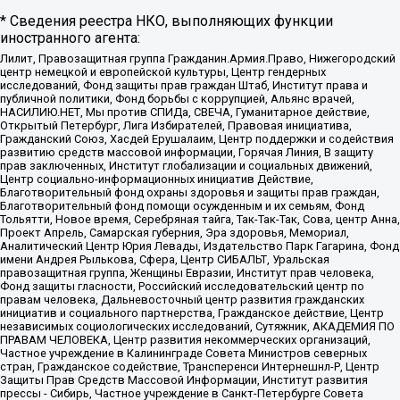
* Сведения реестра НКО, выполняющих функции
иностранного агента:
Лилит, Правозащитная группа Гражданин.Армия.Право, Нижегородский
центр немецкой и европейской культуры, Центр гендерных
исследований, Фонд защиты прав граждан Штаб, Институт права и
публичной политики, Фонд борьбы с коррупцией, Альянс врачей,
НАСИЛИЮ.НЕТ, Мы против СПИДа, СВЕЧА, Гуманитарное действие,
Открытый Петербург, Лига Избирателей, Правовая инициатива,
Гражданский Союз, Хасдей Ерушалаим, Центр поддержки и содействия
развитию средств массовой информации, Горячая Линия, В защиту
прав заключенных, Институт глобализации и социальных движений,
Центр социально-информационных инициатив Действие,
Благотворительный фонд охраны здоровья и защиты прав граждан,
Благотворительный фонд помощи осужденным и их семьям, Фонд
Тольятти, Новое время, Серебряная тайга, Так-Так-Так, Сова, центр Анна,
Проект Апрель, Самарская губерния, Эра здоровья, Мемориал,
Аналитический Центр Юрия Левады, Издательство Парк Гагарина, Фонд
имени Андрея Рылькова, Сфера, Центр СИБАЛЬТ, Уральская
правозащитная группа, Женщины Евразии, Институт прав человека,
Фонд защиты гласности, Российский исследовательский центр по
правам человека, Дальневосточный центр развития гражданских
инициатив и социального партнерства, Гражданское действие, Центр
независимых социологических исследований, Сутяжник, АКАДЕМИЯ ПО
ПРАВАМ ЧЕЛОВЕКА, Центр развития некоммерческих организаций,
Частное учреждение в Калининграде Совета Министров северных
стран, Гражданское содействие, Трансперенси Интернешнл-Р, Центр
Защиты Прав Средств Массовой Информации, Институт развития
прессы - Сибирь, Частное учреждение в Санкт-Петербурге Совета