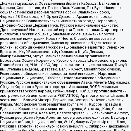
Джамаат мувахидов, Объединенный Вилайат Кабарды, Балкарии и
Карачая, Союз славян, Ат-Такфир Валь-Хиджра, Пит Буль, Национал-
социалистическая рабочая партия России, Славянский союз,
Формат-18, Благородный Орден Дьявола, Армия воли народа,
Национальная Социалистическая Инициатива города Череповца,
Духовно-Родовая Держава Русь, Русское национальное единство,
Древнерусской Инглистической церкви Православных Староверов-
Инглингов, Русский общенациональный союз, Движение против
нелегальной иммиграции, Кровь и Честь, О свободе совести и о
религиозных объединениях, Омская организация общественного
политического движения Русское национальное единство, Северное
Братство, Клуб Болельщиков Футбольного Клуба Динамо,
Файзрахманисты, Мусульманская религиозная организация п.
Боровский, Община Коренного Русского народа Щелковского района,
Правый сектор, УНА - УНСО, Украинская повстанческая армия, Тризуб
им. Степана Бандеры, Братство, Белый Крест, Misanthropic division,
Религиозное объединение последователей инглиизма, Народная
Социальная Инициатива, TulaSkins, Этнополитическое объединение
Русские, Русское национальное объединение Атака, Мечеть Мирмамеда,
Община Коренного Русского народа г. Астрахани, ВОЛЯ, Меджлис
крымскотатарского народа, Рубеж Севера, ТОЙС, О противодействии
экстремистской деятельности, РЕВТАТПОД, Артподготовка, Штольц, В
честь иконы Божией Матери Державная, Сектор 16, Независимость,
Фирма, Молодежная правозащитная группа МПГ, Курсом Правды и
Единения, Каракольская инициативная группа, Автоград Крю, Союз
Славянских Сил Руси, Алля-Аят, Благотворительный пансионат Ак Умут,
Русская республика Русь, Арестантское уголовное единство, Башкорт,
Нация и свобода, Нация и свобода, W.H.С., Фалунь Дафа, Иртыш Ultras,
Русский Патриотический клуб-Новокузнецк/РПК, Сибирский державный
союз, Фонд борьбы с коррупцией, Фонд защиты прав граждан, Штабы