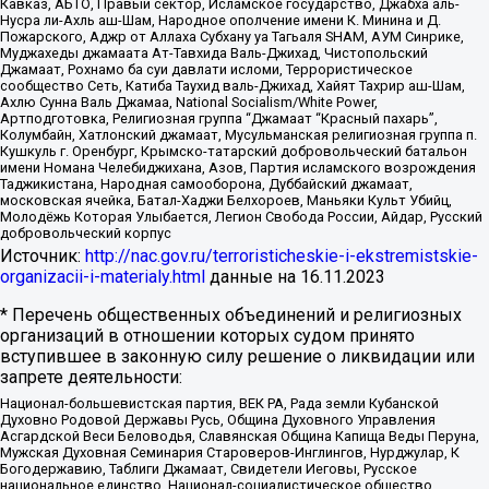
Кавказ, АБТО, Правый сектор, Исламское государство, Джабха аль-
Нусра ли-Ахль аш-Шам, Народное ополчение имени К. Минина и Д.
Пожарского, Аджр от Аллаха Субхану уа Тагьаля SHAM, АУМ Синрике,
Муджахеды джамаата Ат-Тавхида Валь-Джихад, Чистопольский
Джамаат, Рохнамо ба суи давлати исломи, Террористическое
сообщество Сеть, Катиба Таухид валь-Джихад, Хайят Тахрир аш-Шам,
Ахлю Сунна Валь Джамаа, National Socialism/White Power,
Артподготовка, Религиозная группа “Джамаат “Красный пахарь”,
Колумбайн, Хатлонский джамаат, Мусульманская религиозная группа п.
Кушкуль г. Оренбург, Крымско-татарский добровольческий батальон
имени Номана Челебиджихана, Азов, Партия исламского возрождения
Таджикистана, Народная самооборона, Дуббайский джамаат,
московская ячейка, Батал-Хаджи Белхороев, Маньяки Культ Убийц,
Молодёжь Которая Улыбается, Легион Свобода России, Айдар, Русский
добровольческий корпус
Источник:
http://nac.gov.ru/terroristicheskie-i-ekstremistskie-
organizacii-i-materialy.html
данные на
16.11.2023
* Перечень общественных объединений и религиозных
организаций в отношении которых судом принято
вступившее в законную силу решение о ликвидации или
запрете деятельности:
Национал-большевистская партия, ВЕК РА, Рада земли Кубанской
Духовно Родовой Державы Русь, Община Духовного Управления
Асгардской Веси Беловодья, Славянская Община Капища Веды Перуна,
Мужская Духовная Семинария Староверов-Инглингов, Нурджулар, К
Богодержавию, Таблиги Джамаат, Свидетели Иеговы, Русское
национальное единство, Национал-социалистическое общество,