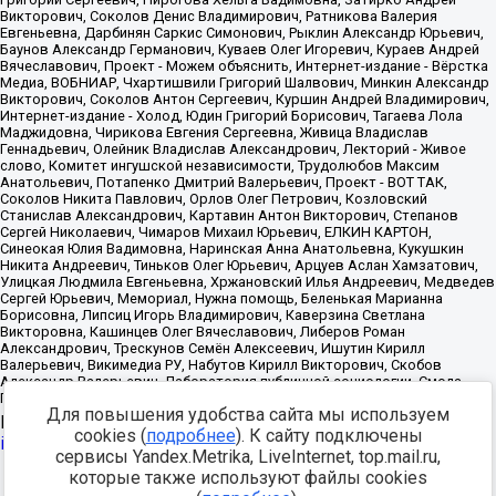
Для повышения удобства сайта мы используем
Источник:
https://minjust.gov.ru/uploaded/files/reestr-
cookies (
подробнее
). К сайту подключены
inostrannyih-agentov-22-03-2024.pdf
данные на
22.03.2024
сервисы Yandex.Metrika, LiveInternet, top.mail.ru,
которые также используют файлы cookies
Разработка -