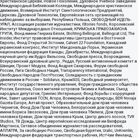
Христианской Церкви, Новое Поколение, Духовное Учебное Заведение
Международный Библейский Колледж, Международное христианское
движение, Всемирный Институт Саентологических Предприятий,
Церковь Духовной Технологии, Европейская сеть организаций по
наблюдению за выборами, Республика Польша, СВОБОДНЫЙ ИДЕЛЬ-
УРАЛ, Ассоциация развития журналистики, IStories fonds, Королевский
Институт Международных Отношений, КРИМСЬКА ПРАВОЗАХИСНА
ГРУПА, Фонд имени Генриха Бёлля, Stichting Bellingcat, Bellingcat Ltd, The
Insider, Институт правовой инициативы Центральной и Восточной
Европы, Фонд Открытой Эстонии, Calvert 22 Foundation, Канадский
украинский конгресс, Институт Макдональда-Лорье, Украинская
национальная федерация Канады, Декабристы, Международный
научный центр им Вудро Вильсона, Свободная пресса, Возрождение,
Всеукраинский духовный центр , Риддл, Русский антивоенный комитет в
Швеции, Проект Медуза, Фонд Андрея Сахарова, Форум свободной
России, Лига Свободных Наций, Transparеncy International, Форум
Свободных Народов ПостРоссии, Солидарность с гражданским
движением в России – Solidarus, КрымSOS, Свободный университет,
Институт государственного управления, Форум гражданского общества
Россия, Беллона, Союз жителей островов Тисима и Хабомаи, Съезд
народных депутатов, Гринпис Интернешнл, Фонд борьбы с коррупцией
Инк, Завет церквей TCCN, Агора, Всемирный фонд природы, BDR Novaja
Gazeta-Europe, Алтай проект, Образовательный дом прав человека
Чернигов, Фонд Дом Прав Человека, Белорусский дом прав человека
имени Бориса Звозскова, Дом прав человека Тбилиси, Дом прав
человека Ереван, Дом прав человека Крым, Центр дикого лосося, TVR
Studios, ТВ Дождь, Центр европейских исследований им Вилфрида
Мартенса, Сетевое объединение журналистов расследователей,
АЛЛАТРА, За свободную Россию, Свободная Бурятия, Uralic, UnKremlin,
Международная федерация транспортных рабочих, ИстЧам Финланд,