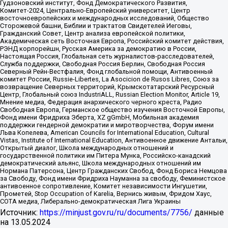
Гудзоновский институт, Фонд Демократического Развития,
Комитет-2024, Центрально-Европейский университет, Центр
восточноевропейских и международных исследований, Общество
Сторожевой башни, Библии и трактатов Свидетелей Иеговы,
Гражданский Совет, Центр анализа европейской политики,
Академическая сеть Восточная Европа, Российский комитет действия,
РЭНД корпорейшн, Русская Америка за демократию в России,
Настоящая Россия, Глобальная сеть журналистов-расследователей,
Служба поддержки, Свободная Россия Берлин, Свободная Россия
Северный Рейн-Вестфалия, Фонд глобальной помощи, Антивоенный
комитет России, Russie-Libertes, La Asocicion de Rusos Libres, Союз за
возвращение Северных территорий, Крымскотатарский Ресурсный
Центр, Глобальный союз IndustriALL, Russian Election Monitor, Article 19,
Мнение медиа, Федерация анархического черного креста, Радио
Свободная Европа, Германское общество изучения Восточной Европы,
Фонд имени Фридриха Эберта, XZ gGmbH, Мобильная академия
поддержки гендерной демократии и миротворчества, Форум имени
Льва Копелева, American Councils for International Education, Cultural
Vistas, Institute of International Education, Антивоенное движение Антальи,
Открытый диалог, Школа международных отношений и
государственной политики им Питера Мунка, Российско-канадский
демократический альянс, Школа международных отношений им
Нормана Патерсона, Центр Гражданских Свобод, Фонд Бориса Немцова
за Свободу, Фонд имени Фридриха Науманна за свободу, Феминистское
антивоенное сопротивление, Комитет независимости Ингушетии,
Прометей, Stop Occupation of Karelia, Вернись живым, Фридом Хаус,
СОТА медиа, Либерально-демократическая Лига Украины
Источник:
https://minjust.gov.ru/ru/documents/7756/
данные
на
13.05.2024