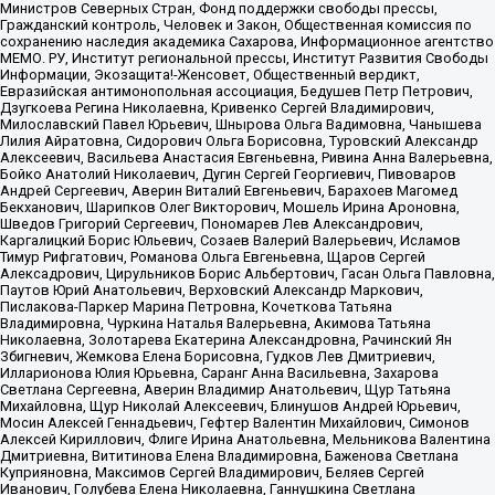
Министров Северных Стран, Фонд поддержки свободы прессы,
Гражданский контроль, Человек и Закон, Общественная комиссия по
сохранению наследия академика Сахарова, Информационное агентство
МЕМО. РУ, Институт региональной прессы, Институт Развития Свободы
Информации, Экозащита!-Женсовет, Общественный вердикт,
Евразийская антимонопольная ассоциация, Бедушев Петр Петрович,
Дзугкоева Регина Николаевна, Кривенко Сергей Владимирович,
Милославский Павел Юрьевич, Шнырова Ольга Вадимовна, Чанышева
Лилия Айратовна, Сидорович Ольга Борисовна, Туровский Александр
Алексеевич, Васильева Анастасия Евгеньевна, Ривина Анна Валерьевна,
Бойко Анатолий Николаевич, Дугин Сергей Георгиевич, Пивоваров
Андрей Сергеевич, Аверин Виталий Евгеньевич, Барахоев Магомед
Бекханович, Шарипков Олег Викторович, Мошель Ирина Ароновна,
Шведов Григорий Сергеевич, Пономарев Лев Александрович,
Каргалицкий Борис Юльевич, Созаев Валерий Валерьевич, Исламов
Тимур Рифгатович, Романова Ольга Евгеньевна, Щаров Сергей
Алексадрович, Цирульников Борис Альбертович, Гасан Ольга Павловна,
Паутов Юрий Анатольевич, Верховский Александр Маркович,
Пислакова-Паркер Марина Петровна, Кочеткова Татьяна
Владимировна, Чуркина Наталья Валерьевна, Акимова Татьяна
Николаевна, Золотарева Екатерина Александровна, Рачинский Ян
Збигневич, Жемкова Елена Борисовна, Гудков Лев Дмитриевич,
Илларионова Юлия Юрьевна, Саранг Анна Васильевна, Захарова
Светлана Сергеевна, Аверин Владимир Анатольевич, Щур Татьяна
Михайловна, Щур Николай Алексеевич, Блинушов Андрей Юрьевич,
Мосин Алексей Геннадьевич, Гефтер Валентин Михайлович, Симонов
Алексей Кириллович, Флиге Ирина Анатольевна, Мельникова Валентина
Дмитриевна, Вититинова Елена Владимировна, Баженова Светлана
Куприяновна, Максимов Сергей Владимирович, Беляев Сергей
Иванович, Голубева Елена Николаевна, Ганнушкина Светлана