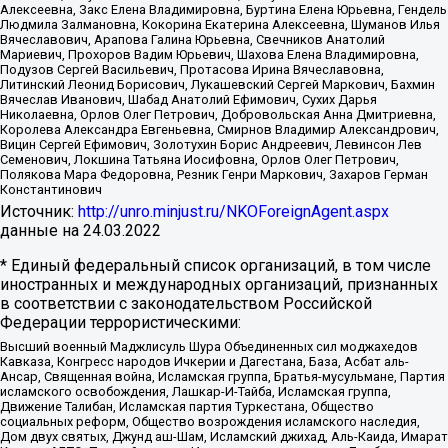
Алексеевна, Закс Елена Владимировна, Буртина Елена Юрьевна, Гендель
Людмила Залмановна, Кокорина Екатерина Алексеевна, Шуманов Илья
Вячеславович, Арапова Галина Юрьевна, Свечников Анатолий
Мариевич, Прохоров Вадим Юрьевич, Шахова Елена Владимировна,
Подузов Сергей Васильевич, Протасова Ирина Вячеславовна,
Литинский Леонид Борисович, Лукашевский Сергей Маркович, Бахмин
Вячеслав Иванович, Шабад Анатолий Ефимович, Сухих Дарья
Николаевна, Орлов Олег Петрович, Добровольская Анна Дмитриевна,
Королева Александра Евгеньевна, Смирнов Владимир Александрович,
Вицин Сергей Ефимович, Золотухин Борис Андреевич, Левинсон Лев
Семенович, Локшина Татьяна Иосифовна, Орлов Олег Петрович,
Полякова Мара Федоровна, Резник Генри Маркович, Захаров Герман
Константинович
Источник:
http://unro.minjust.ru/NKOForeignAgent.aspx
данные на
24.03.2022
* Единый федеральный список организаций, в том числе
иностранных и международных организаций, признанных
в соответствии с законодательством Российской
Федерации террористическими:
Высший военный Маджлисуль Шура Объединенных сил моджахедов
Кавказа, Конгресс народов Ичкерии и Дагестана, База, Асбат аль-
Ансар, Священная война, Исламская группа, Братья-мусульмане, Партия
исламского освобождения, Лашкар-И-Тайба, Исламская группа,
Движение Талибан, Исламская партия Туркестана, Общество
социальных реформ, Общество возрождения исламского наследия,
Дом двух святых, Джунд аш-Шам, Исламский джихад, Аль-Каида, Имарат