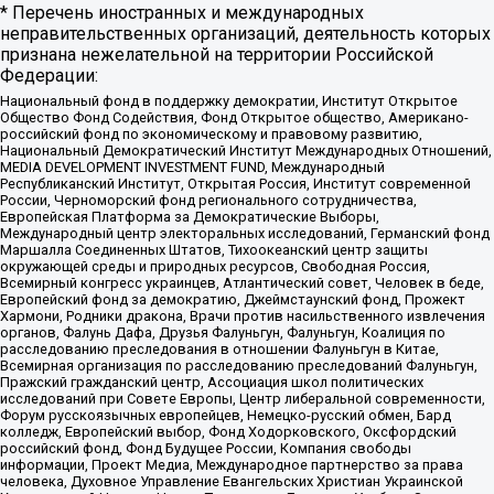
* Перечень иностранных и международных
неправительственных организаций, деятельность которых
признана нежелательной на территории Российской
Федерации:
Национальный фонд в поддержку демократии, Институт Открытое
Общество Фонд Содействия, Фонд Открытое общество, Американо-
российский фонд по экономическому и правовому развитию,
Национальный Демократический Институт Международных Отношений,
MEDIA DEVELOPMENT INVESTMENT FUND, Международный
Республиканский Институт, Открытая Россия, Институт современной
России, Черноморский фонд регионального сотрудничества,
Европейская Платформа за Демократические Выборы,
Международный центр электоральных исследований, Германский фонд
Маршалла Соединенных Штатов, Тихоокеанский центр защиты
окружающей среды и природных ресурсов, Свободная Россия,
Всемирный конгресс украинцев, Атлантический совет, Человек в беде,
Европейский фонд за демократию, Джеймстаунский фонд, Прожект
Хармони, Родники дракона, Врачи против насильственного извлечения
органов, Фалунь Дафа, Друзья Фалуньгун, Фалуньгун, Коалиция по
расследованию преследования в отношении Фалуньгун в Китае,
Всемирная организация по расследованию преследований Фалуньгун,
Пражский гражданский центр, Ассоциация школ политических
исследований при Совете Европы, Центр либеральной современности,
Форум русскоязычных европейцев, Немецко-русский обмен, Бард
колледж, Европейский выбор, Фонд Ходорковского, Оксфордский
российский фонд, Фонд Будущее России, Компания свободы
информации, Проект Медиа, Международное партнерство за права
человека, Духовное Управление Евангельских Христиан Украинской