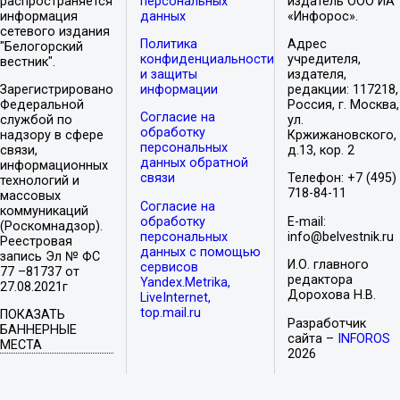
распространяется
персональных
издатель ООО ИА
информация
данных
«Инфорос».
сетевого издания
Политика
Адрес
"Белогорский
конфиденциальности
учредителя,
вестник".
и защиты
издателя,
Зарегистрировано
информации
редакции: 117218,
Федеральной
Россия, г. Москва,
Согласие на
службой по
ул.
обработку
надзору в сфере
Кржижановского,
персональных
связи,
д.13, кор. 2
данных обратной
информационных
связи
Телефон: +7 (495)
технологий и
718-84-11
массовых
Согласие на
коммуникаций
обработку
E-mail:
(Роскомнадзор).
персональных
info@belvestnik.ru
Реестровая
данных с помощью
запись Эл № ФС
И.О. главного
сервисов
77 –81737 от
редактора
Yandex.Metrika,
27.08.2021г
Дорохова Н.В.
LiveInternet,
top.mail.ru
ПОКАЗАТЬ
Разработчик
БАННЕРНЫЕ
сайта –
INFOROS
МЕСТА
2026