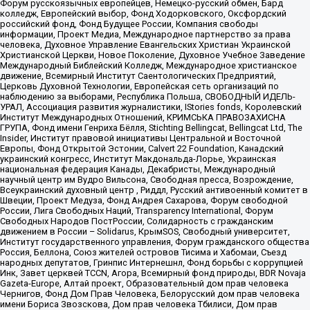
Форум русскоязычных европейцев, Немецко-русский обмен, Бард
колледж, Европейский выбор, Фонд Ходорковского, Оксфордский
российский фонд, Фонд Будущее России, Компания свободы
информации, Проект Медиа, Международное партнерство за права
человека, Духовное Управление Евангельских Христиан Украинской
Христианской Церкви, Новое Поколение, Духовное Учебное Заведение
Международный Библейский Колледж, Международное христианское
движение, Всемирный Институт Саентологических Предприятий,
Церковь Духовной Технологии, Европейская сеть организаций по
наблюдению за выборами, Республика Польша, СВОБОДНЫЙ ИДЕЛЬ-
УРАЛ, Ассоциация развития журналистики, IStories fonds, Королевский
Институт Международных Отношений, КРИМСЬКА ПРАВОЗАХИСНА
ГРУПА, Фонд имени Генриха Бёлля, Stichting Bellingcat, Bellingcat Ltd, The
Insider, Институт правовой инициативы Центральной и Восточной
Европы, Фонд Открытой Эстонии, Calvert 22 Foundation, Канадский
украинский конгресс, Институт Макдональда-Лорье, Украинская
национальная федерация Канады, Декабристы, Международный
научный центр им Вудро Вильсона, Свободная пресса, Возрождение,
Всеукраинский духовный центр , Риддл, Русский антивоенный комитет в
Швеции, Проект Медуза, Фонд Андрея Сахарова, Форум свободной
России, Лига Свободных Наций, Transparеncy International, Форум
Свободных Народов ПостРоссии, Солидарность с гражданским
движением в России – Solidarus, КрымSOS, Свободный университет,
Институт государственного управления, Форум гражданского общества
Россия, Беллона, Союз жителей островов Тисима и Хабомаи, Съезд
народных депутатов, Гринпис Интернешнл, Фонд борьбы с коррупцией
Инк, Завет церквей TCCN, Агора, Всемирный фонд природы, BDR Novaja
Gazeta-Europe, Алтай проект, Образовательный дом прав человека
Чернигов, Фонд Дом Прав Человека, Белорусский дом прав человека
имени Бориса Звозскова, Дом прав человека Тбилиси, Дом прав