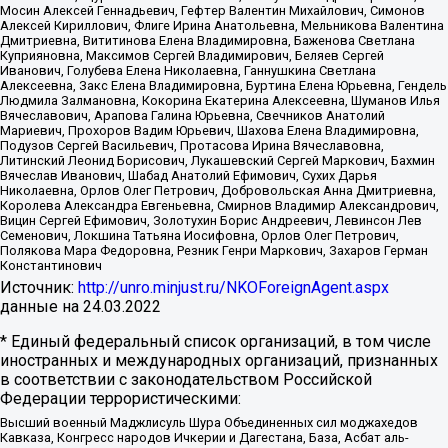
Мосин Алексей Геннадьевич, Гефтер Валентин Михайлович, Симонов
Алексей Кириллович, Флиге Ирина Анатольевна, Мельникова Валентина
Дмитриевна, Вититинова Елена Владимировна, Баженова Светлана
Куприяновна, Максимов Сергей Владимирович, Беляев Сергей
Иванович, Голубева Елена Николаевна, Ганнушкина Светлана
Алексеевна, Закс Елена Владимировна, Буртина Елена Юрьевна, Гендель
Людмила Залмановна, Кокорина Екатерина Алексеевна, Шуманов Илья
Вячеславович, Арапова Галина Юрьевна, Свечников Анатолий
Мариевич, Прохоров Вадим Юрьевич, Шахова Елена Владимировна,
Подузов Сергей Васильевич, Протасова Ирина Вячеславовна,
Литинский Леонид Борисович, Лукашевский Сергей Маркович, Бахмин
Вячеслав Иванович, Шабад Анатолий Ефимович, Сухих Дарья
Николаевна, Орлов Олег Петрович, Добровольская Анна Дмитриевна,
Королева Александра Евгеньевна, Смирнов Владимир Александрович,
Вицин Сергей Ефимович, Золотухин Борис Андреевич, Левинсон Лев
Семенович, Локшина Татьяна Иосифовна, Орлов Олег Петрович,
Полякова Мара Федоровна, Резник Генри Маркович, Захаров Герман
Константинович
Источник:
http://unro.minjust.ru/NKOForeignAgent.aspx
данные на
24.03.2022
* Единый федеральный список организаций, в том числе
иностранных и международных организаций, признанных
в соответствии с законодательством Российской
Федерации террористическими:
Высший военный Маджлисуль Шура Объединенных сил моджахедов
Кавказа, Конгресс народов Ичкерии и Дагестана, База, Асбат аль-