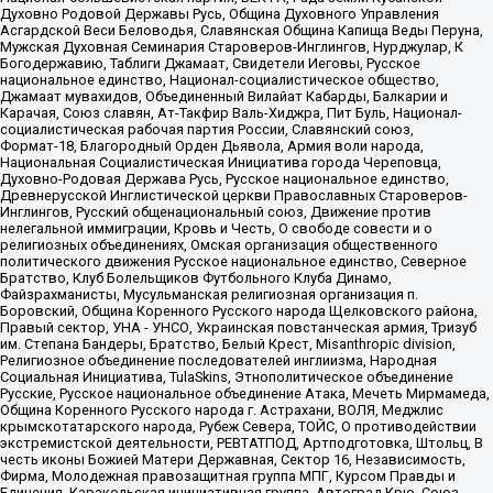
Духовно Родовой Державы Русь, Община Духовного Управления
Асгардской Веси Беловодья, Славянская Община Капища Веды Перуна,
Мужская Духовная Семинария Староверов-Инглингов, Нурджулар, К
Богодержавию, Таблиги Джамаат, Свидетели Иеговы, Русское
национальное единство, Национал-социалистическое общество,
Джамаат мувахидов, Объединенный Вилайат Кабарды, Балкарии и
Карачая, Союз славян, Ат-Такфир Валь-Хиджра, Пит Буль, Национал-
социалистическая рабочая партия России, Славянский союз,
Формат-18, Благородный Орден Дьявола, Армия воли народа,
Национальная Социалистическая Инициатива города Череповца,
Духовно-Родовая Держава Русь, Русское национальное единство,
Древнерусской Инглистической церкви Православных Староверов-
Инглингов, Русский общенациональный союз, Движение против
нелегальной иммиграции, Кровь и Честь, О свободе совести и о
религиозных объединениях, Омская организация общественного
политического движения Русское национальное единство, Северное
Братство, Клуб Болельщиков Футбольного Клуба Динамо,
Файзрахманисты, Мусульманская религиозная организация п.
Боровский, Община Коренного Русского народа Щелковского района,
Правый сектор, УНА - УНСО, Украинская повстанческая армия, Тризуб
им. Степана Бандеры, Братство, Белый Крест, Misanthropic division,
Религиозное объединение последователей инглиизма, Народная
Социальная Инициатива, TulaSkins, Этнополитическое объединение
Русские, Русское национальное объединение Атака, Мечеть Мирмамеда,
Община Коренного Русского народа г. Астрахани, ВОЛЯ, Меджлис
крымскотатарского народа, Рубеж Севера, ТОЙС, О противодействии
экстремистской деятельности, РЕВТАТПОД, Артподготовка, Штольц, В
честь иконы Божией Матери Державная, Сектор 16, Независимость,
Фирма, Молодежная правозащитная группа МПГ, Курсом Правды и
Единения, Каракольская инициативная группа, Автоград Крю, Союз