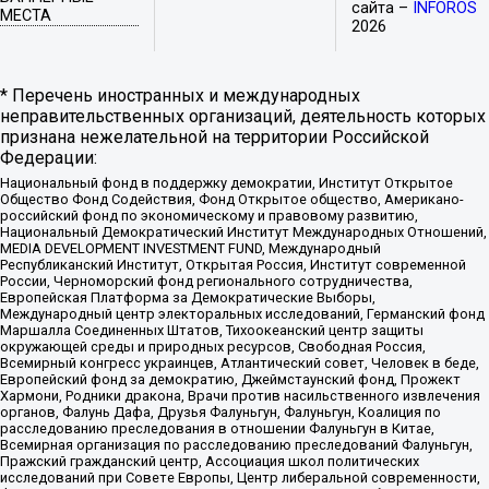
сайта –
INFOROS
МЕСТА
2026
* Перечень иностранных и международных
неправительственных организаций, деятельность которых
признана нежелательной на территории Российской
Федерации:
Национальный фонд в поддержку демократии, Институт Открытое
Общество Фонд Содействия, Фонд Открытое общество, Американо-
российский фонд по экономическому и правовому развитию,
Национальный Демократический Институт Международных Отношений,
MEDIA DEVELOPMENT INVESTMENT FUND, Международный
Республиканский Институт, Открытая Россия, Институт современной
России, Черноморский фонд регионального сотрудничества,
Европейская Платформа за Демократические Выборы,
Международный центр электоральных исследований, Германский фонд
Маршалла Соединенных Штатов, Тихоокеанский центр защиты
окружающей среды и природных ресурсов, Свободная Россия,
Всемирный конгресс украинцев, Атлантический совет, Человек в беде,
Европейский фонд за демократию, Джеймстаунский фонд, Прожект
Хармони, Родники дракона, Врачи против насильственного извлечения
органов, Фалунь Дафа, Друзья Фалуньгун, Фалуньгун, Коалиция по
расследованию преследования в отношении Фалуньгун в Китае,
Всемирная организация по расследованию преследований Фалуньгун,
Пражский гражданский центр, Ассоциация школ политических
исследований при Совете Европы, Центр либеральной современности,