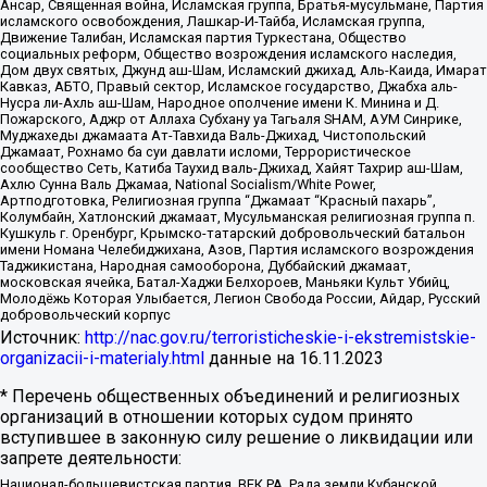
Ансар, Священная война, Исламская группа, Братья-мусульмане, Партия
исламского освобождения, Лашкар-И-Тайба, Исламская группа,
Движение Талибан, Исламская партия Туркестана, Общество
социальных реформ, Общество возрождения исламского наследия,
Дом двух святых, Джунд аш-Шам, Исламский джихад, Аль-Каида, Имарат
Кавказ, АБТО, Правый сектор, Исламское государство, Джабха аль-
Нусра ли-Ахль аш-Шам, Народное ополчение имени К. Минина и Д.
Пожарского, Аджр от Аллаха Субхану уа Тагьаля SHAM, АУМ Синрике,
Муджахеды джамаата Ат-Тавхида Валь-Джихад, Чистопольский
Джамаат, Рохнамо ба суи давлати исломи, Террористическое
сообщество Сеть, Катиба Таухид валь-Джихад, Хайят Тахрир аш-Шам,
Ахлю Сунна Валь Джамаа, National Socialism/White Power,
Артподготовка, Религиозная группа “Джамаат “Красный пахарь”,
Колумбайн, Хатлонский джамаат, Мусульманская религиозная группа п.
Кушкуль г. Оренбург, Крымско-татарский добровольческий батальон
имени Номана Челебиджихана, Азов, Партия исламского возрождения
Таджикистана, Народная самооборона, Дуббайский джамаат,
московская ячейка, Батал-Хаджи Белхороев, Маньяки Культ Убийц,
Молодёжь Которая Улыбается, Легион Свобода России, Айдар, Русский
добровольческий корпус
Источник:
http://nac.gov.ru/terroristicheskie-i-ekstremistskie-
organizacii-i-materialy.html
данные на
16.11.2023
* Перечень общественных объединений и религиозных
организаций в отношении которых судом принято
вступившее в законную силу решение о ликвидации или
запрете деятельности:
Национал-большевистская партия, ВЕК РА, Рада земли Кубанской