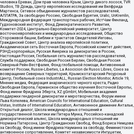
человека Ереван, Дом прав человека Крым, Центр дикого лосося, TVR
Studios, ТВ Дождь, Центр европейских исследований им Вилфрида
Мартенса, Сетевое объединение журналистов расследователей,
АЛЛАТРА, За свободную Россию, Свободная Бурятия, Uralic, UnKremlin,
Международная федерация транспортных рабочих, ИстЧам Финланд,
Гудзоновский институт, Фонд Демократического Развития,
Комитет-2024, Центрально-Европейский университет, Центр
восточноевропейских и международных исследований, Общество
Сторожевой башни, Библии и трактатов Свидетелей Иеговы,
Гражданский Совет, Центр анализа европейской политики,
Академическая сеть Восточная Европа, Российский комитет действия,
РЭНД корпорейшн, Русская Америка за демократию в России,
Настоящая Россия, Глобальная сеть журналистов-расследователей,
Служба поддержки, Свободная Россия Берлин, Свободная Россия
Северный Рейн-Вестфалия, Фонд глобальной помощи, Антивоенный
комитет России, Russie-Libertes, La Asocicion de Rusos Libres, Союз за
возвращение Северных территорий, Крымскотатарский Ресурсный
Центр, Глобальный союз IndustriALL, Russian Election Monitor, Article 19,
Мнение медиа, Федерация анархического черного креста, Радио
Свободная Европа, Германское общество изучения Восточной Европы,
Фонд имени Фридриха Эберта, XZ gGmbH, Мобильная академия
поддержки гендерной демократии и миротворчества, Форум имени
Льва Копелева, American Councils for International Education, Cultural
Vistas, Institute of International Education, Антивоенное движение Антальи,
Открытый диалог, Школа международных отношений и
государственной политики им Питера Мунка, Российско-канадский
демократический альянс, Школа международных отношений им
Нормана Патерсона, Центр Гражданских Свобод, Фонд Бориса Немцова
за Свободу, Фонд имени Фридриха Науманна за свободу, Феминистское
антивоенное сопротивление, Комитет независимости Ингушетии,