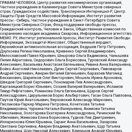
ПРАВАМ ЧЕЛОВЕКА, Центр развития некоммерческих организаций,
Частное учреждение в Калининграде Совета Министров северных
стран, Гражданское содействие, Трансперенси Интернешнл-Р, Центр
Защиты Прав Средств Массовой Информации, Институт развития
прессы - Сибирь, Частное учреждение в Санкт-Петербурге Совета
Министров Северных Стран, Фонд поддержки свободы прессы,
Гражданский контроль, Человек и Закон, Общественная комиссия по
сохранению наследия академика Сахарова, Информационное агентство
МЕМО. РУ, Институт региональной прессы, Институт Развития Свободы
Информации, Экозащита!-Женсовет, Общественный вердикт,
Евразийская антимонопольная ассоциация, Бедушев Петр Петрович,
Дзугкоева Регина Николаевна, Кривенко Сергей Владимирович,
Милославский Павел Юрьевич, Шнырова Ольга Вадимовна, Чанышева
Лилия Айратовна, Сидорович Ольга Борисовна, Туровский Александр
Алексеевич, Васильева Анастасия Евгеньевна, Ривина Анна Валерьевна,
Бойко Анатолий Николаевич, Дугин Сергей Георгиевич, Пивоваров
Андрей Сергеевич, Аверин Виталий Евгеньевич, Барахоев Магомед
Бекханович, Шарипков Олег Викторович, Мошель Ирина Ароновна,
Шведов Григорий Сергеевич, Пономарев Лев Александрович,
Каргалицкий Борис Юльевич, Созаев Валерий Валерьевич, Исламов
Тимур Рифгатович, Романова Ольга Евгеньевна, Щаров Сергей
Алексадрович, Цирульников Борис Альбертович, Гасан Ольга Павловна,
Паутов Юрий Анатольевич, Верховский Александр Маркович,
Пислакова-Паркер Марина Петровна, Кочеткова Татьяна
Владимировна, Чуркина Наталья Валерьевна, Акимова Татьяна
Николаевна, Золотарева Екатерина Александровна, Рачинский Ян
Збигневич, Жемкова Елена Борисовна, Гудков Лев Дмитриевич,
Илларионова Юлия Юрьевна, Саранг Анна Васильевна, Захарова
Светлана Сергеевна, Аверин Владимир Анатольевич, Щур Татьяна
Михайловна, Щур Николай Алексеевич, Блинушов Андрей Юрьевич,