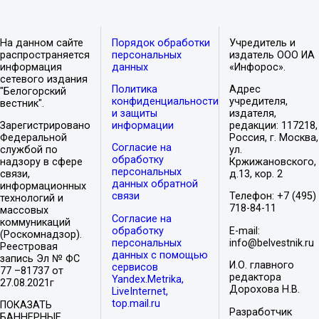
На данном сайте
Порядок обработки
Учредитель и
распространяется
персональных
издатель ООО ИА
информация
данных
«Инфорос».
сетевого издания
Политика
Адрес
"Белогорский
конфиденциальности
учредителя,
вестник".
и защиты
издателя,
Зарегистрировано
информации
редакции: 117218,
Федеральной
Россия, г. Москва,
Согласие на
службой по
ул.
обработку
надзору в сфере
Кржижановского,
персональных
связи,
д.13, кор. 2
данных обратной
информационных
связи
Телефон: +7 (495)
технологий и
718-84-11
массовых
Согласие на
коммуникаций
обработку
E-mail:
(Роскомнадзор).
персональных
info@belvestnik.ru
Реестровая
данных с помощью
запись Эл № ФС
И.О. главного
сервисов
77 –81737 от
редактора
Yandex.Metrika,
27.08.2021г
Дорохова Н.В.
LiveInternet,
top.mail.ru
ПОКАЗАТЬ
Разработчик
БАННЕРНЫЕ