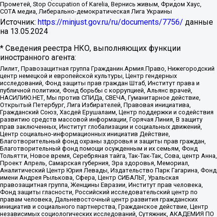
Прометей, Stop Occupation of Karelia, Вернись живым, Фридом Хаус,
СОТА медиа, Либерально-демократическая Лига Украины
Источник:
https://minjust.gov.ru/ru/documents/7756/
данные
на
13.05.2024
* Сведения реестра НКО, выполняющих функции
иностранного агента:
Лилит, Правозащитная группа Гражданин.Армия.Право, Нижегородский
центр немецкой и европейской культуры, Центр гендерных
исследований, Фонд защиты прав граждан Штаб, Институт права и
публичной политики, Фонд борьбы с коррупцией, Альянс врачей,
НАСИЛИЮ.НЕТ, Мы против СПИДа, СВЕЧА, Гуманитарное действие,
Открытый Петербург, Лига Избирателей, Правовая инициатива,
Гражданский Союз, Хасдей Ерушалаим, Центр поддержки и содействия
развитию средств массовой информации, Горячая Линия, В защиту
прав заключенных, Институт глобализации и социальных движений,
Центр социально-информационных инициатив Действие,
Благотворительный фонд охраны здоровья и защиты прав граждан,
Благотворительный фонд помощи осужденным и их семьям, Фонд
Тольятти, Новое время, Серебряная тайга, Так-Так-Так, Сова, центр Анна,
Проект Апрель, Самарская губерния, Эра здоровья, Мемориал,
Аналитический Центр Юрия Левады, Издательство Парк Гагарина, Фонд
имени Андрея Рылькова, Сфера, Центр СИБАЛЬТ, Уральская
правозащитная группа, Женщины Евразии, Институт прав человека,
Фонд защиты гласности, Российский исследовательский центр по
правам человека, Дальневосточный центр развития гражданских
инициатив и социального партнерства, Гражданское действие, Центр
независимых социологических исследований, Сутяжник, АКАДЕМИЯ ПО