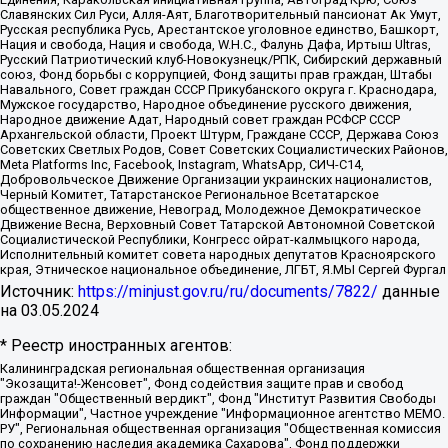
Славянских Сил Руси, Алля-Аят, Благотворительный пансионат Ак Умут,
Русская республика Русь, Арестантское уголовное единство, Башкорт,
Нация и свобода, Нация и свобода, W.H.С., Фалунь Дафа, Иртыш Ultras,
Русский Патриотический клуб-Новокузнецк/РПК, Сибирский державный
союз, Фонд борьбы с коррупцией, Фонд защиты прав граждан, Штабы
Навального, Совет граждан СССР Прикубанского округа г. Краснодара,
Мужское государство, Народное объединение русского движения,
Народное движение Адат, Народный совет граждан РСФСР СССР
Архангельской области, Проект Штурм, Граждане СССР, Держава Союз
Советских Светлых Родов, Совет Советских Социалистических Районов,
Meta Platforms Inc, Facebook, Instagram, WhatsApp, СИЧ-С14,
Добровольческое Движение Организации украинских националистов,
Черный Комитет, Татарстанское Региональное Всетатарское
общественное движение, Невоград, Молодежное Демократическое
Движение Весна, Верховный Совет Татарской Автономной Советской
Социалистической Республики, Конгресс ойрат-калмыцкого народа,
Исполнительный комитет совета народных депутатов Красноярского
края, Этническое национальное объединение, ЛГБТ, Я.МЫ Сергей Фургал
Источник:
https://minjust.gov.ru/ru/documents/7822/
данные
на
03.05.2024
* Реестр иностранных агентов:
Калининградская региональная общественная организация "Экозащита!-Женсовет", Фонд содействия защите прав и свобод граждан "Общественный вердикт", Фонд "Институт Развития Свободы Информации", Частное учреждение "Информационное агентство МЕМО. РУ", Региональная общественная организация "Общественная комиссия по сохранению наследия академика Сахарова", Фонд поддержки свободы прессы, Санкт-Петербургская общественная правозащитная организация "Гражданский контроль", Межрегиональная общественная организация "Информационно-просветительский центр "Мемориал", Региональный Фонд "Центр Защиты Прав Средств Массовой Информации", с 05.12.2023 Фонд "Центр Защиты Прав Средств массовой информации", Региональная общественная благотворительная организация помощи беженцам и мигрантам "Гражданское содействие", Негосударственное образовательное учреждение дополнительного профессионального образования (повышение квалификации) специалистов "АКАДЕМИЯ ПО ПРАВАМ ЧЕЛОВЕКА", Свердловская региональная общественная организация "Сутяжник", Автономная некоммерческая организация "Центр независимых социологических исследований", Союз общественных объединений "Российский исследовательский центр по правам человека", Региональное общественное учреждение научно-информационный центр "МЕМОРИАЛ", Некоммерческая организация "Фонд защиты гласности", Автономная некоммерческая организация "Институт прав человека", Городская общественная организация "Екатеринбургское общество "МЕМОРИАЛ", Городская общественная организация "Рязанское историко-просветительское и правозащитное общество "Мемориал" (Рязанский Мемориал), Челябинский региональный орган общественной самодеятельности – женское общественное объединение "Женщины Евразии", Челябинский региональный орган общественной самодеятельности "Уральская правозащитная группа", Фонд содействия защите здоровья и социальной справедливости имени Андрея Рылькова, Автономная Некоммерческая Организация "Аналитический Центр Юрия Левады", Автономная некоммерческая организация социальной поддержки населения "Проект Апрель", Региональная общественная организация помощи женщинам и детям, находящимся в кризисной ситуации "Информационно-методический центр "Анна", Фонд содействия развитию массовых коммуникаций и правовому просвещению "Так-так-Так", Фонд содействия устойчивому развитию "Серебряная тайга", Свердловский региональный общественный фонд социальных проектов "Новое время", "Idel.Реалии", Кавказ.Реалии, Крым.Реалии, Телеканал Настоящее Время, Татаро-башкирская служба Радио Свобода (Azatliq Radiosi), Радио Свободная Европа/Радио Свобода (PCE/PC), "Сибирь.Реалии", "Фактограф", Благотворительный фонд помощи осужденным и их семьям, Автономная некоммерческая организация "Институт глобализации и социальных движений", Фонд "В защиту прав заключенных", Частное учреждение "Центр поддержки и содействия развитию средств массовой информации", Пензенский региональный общественный благотворительный фонд "Гражданский союз", "Север.Реалии", Некоммерческая организация Фонд "Правовая инициатива", Общество с ограниченной ответственностью "Радио Свободная Европа/Радио Свобода", Чешское информационное агентство "MEDIUM-ORIENT", Красноярская региональная общественная организация "Мы против СПИДа", Камалягин Денис Николаевич, Маркелов Сергей Евгеньевич, Пономарев Лев Александрович, Савицкая Людмила Алексеевна, Автономная некоммерческая организация "Центр по работе с проблемой насилия "НАСИЛИЮ.НЕТ", Межрегиональный профессиональный союз работников здравоохранения "Альянс врачей", Юридическое лицо, зарегистрированное в Латвийской Республике, SIA "Medusa Project" (регистрационный номер 40103797863, дата регистрации 10.06.2014), Некоммерческая организация "Фонд по борьбе с коррупцией", Автономная некоммерческая организация "Институт права и публичной политики", Баданин Роман Сергеевич, Гликин Максим Александрович, Железнова Мария Михайловна, Лукьянова Юлия Сергеевна, Маетная Елизавета Витальевна, Маняхин Петр Борисович, Чуракова Ольга Владимировна, Ярош Юлия Петровна, Юридическое лицо "The Insider SIA", зарегистрированное в Риге, Латвийская Республика (дата регистрации 26.06.2015), являющееся администратором доменного имени интернет-издания "The Insider SIA", https://theins.ru, Постернак Алексей Евгеньевич, Рубин Михаил Аркадьевич, Анин Роман Александрович, Юридическое лицо Istories fonds, зарегистрированное в Латвийской Республике (регистрационный номер 50008295751, дата регистрации 24.02.2020), Великовский Дмитрий Александрович, Долинина Ирина Николаевна, Мароховская Алеся Алексеевна, Шлейнов Роман Юрьевич, Шмагун Олеся Валентиновна, Общество с ограниченной ответственностью "Альтаир 2021", Общество с ограниченной ответственностью "Вега 2021", Общество с ограниченной ответственностью "Главный редактор 2021", Общество с ограниченной ответственностью "Ромашки монолит", Важенков Артем Валерьевич, Ивановская областная общественная организация "Центр гендерных исследований", Гурман Юрий Альбертович, Медиапроект "ОВД-Инфо", Егоров Владимир Владимирович, Жилинский Владимир Александрович, Общество с ограниченной ответственностью "ЗП", Иванова София Юрьевна, Карезина Инна Павловна, Кильтау Екатерина Викторовна, Петров Алексей Викторович, Пискунов Сергей Евгеньевич, Смирнов Сергей Сергеевич, Тихонов Михаил Сергеевич, Общество с ограниченной ответственностью "ЖУРНАЛИСТ-ИНОСТРАННЫЙ АГЕНТ", Арапова Галина Юрьевна, Вольтская Татьяна Анатольевна, Американская компания "Mason G.E.S. Anonymous Foundation" (США), являющаяся владельцем интернет-издания https://mnews.world/, Компания "Stichting Bellingcat", зарегистрированная в Нидерландах (дата регистрации 11.07.2018), Захаров Андрей Вячеславович, Клепиковская Екатерина Дмитриевна, Общество с ограниченной ответственностью "МЕМО", Перл Роман Александрович, Симонов Евгений Алексеевич, Соловьева Елена Анатольевна, Сотников Даниил Владимирович, Сурначева Елизавета Дмитриевна, Автономная некоммерческая организация по защите прав человека и информированию населения "Якутия – Наше Мнение", Общество с ограниченной ответственностью "Москоу диджитал медиа", с 26.01.2023 Общество с ограниченной ответственностью "Чайка Белые сады", Ветошкина Валерия Валерьевна, Заговора Максим Александрович, Межрегиональное общественное движение "Российская ЛГБТ - сеть", Оленичев Максим Владимирович, Павлов Иван Юрьевич, Скворцова Елена Сергеевна, Общество с ограниченной ответственностью "Как бы инагент", Кочетков Игорь Викторович, Общество с ограниченной ответственностью "Честные выборы", Еланчик Олег Александрович, Общество с ограниченной ответственностью "Нобелевский призыв", Гималова Регина Эмилевна, Григорьев Андрей Валерьевич, Григорьева Алина Александровна, Ассоциация по содействию защите прав призывников, альтернативнослужащих и военнослужащих "Правозащитная группа "Гражданин.Армия.Право", Хисамова Регина Фаритовна, Автономная некоммерческая организация по реализации социально-правовых программ "Лилит", Дальневосточное общественное движение "Маяк", Санкт-Петербургская ЛГБТ-инициативная группа "Выход", Инициативная группа ЛГБТ+ "Реверс", Алексеев Андрей Викторович, Бекбулатова Таисия Львовна, Беляев Иван Михайлович, Владыкина Елена Сергеевна, Гельман Марат Александрович, Никульшина Вероника Юрьевна, Толоконникова Надежда Андреевна, Шендерович Виктор Анатольевич, Общество с ограниченной ответственностью "Данное сообщение", Общество с ограниченной ответственностью Издательский дом "Новая глава", Айнбиндер Александра Александровна, Московский комьюнити-центр для ЛГБТ+инициатив, Благотворительный фонд развития филантропии, Deutsche Welle (Германия, Kurt-Schumacher-Strasse 3, 53113 Bonn), Борзунова Мария Михайловна, Воробьев Виктор Викторович, Голубева Анна Львовна, Константинова Алла Михайловна, Малкова Ирина Владимировна, Мурадов Мурад Абдулгалимович, Осетинская Елизавета Николаевна, Понасенков Евгений Николаевич, Ганапольский Матвей Юрьевич, Киселев Евгений Алексеевич, Борухович Ирина Григорьевна, Дремин Иван Тимофеевич, Дубровский Дмитрий Викторович, Красноярская региональная общественная организация поддержки и развития альтернативных образовательных технологий и межкультурных коммуникаций "ИНТЕРРА", Маяковская Екатерина Алексеевна, Фейгин Марк Захарович, Филимонов Андрей Викторович, Дзугкоева Регина Николаевна, Доброхотов Роман Александрович, Дудь Юрий Александрович, Елкин Сергей Владимирович, Кругликов Кирилл Игоревич, Сабунаева Мария Леонидовна, Семенов Алексей Владимирович, Шаинян Карен Багратович, Шульман Екатерина Михайловна, Асафьев Артур Валерьевич, Вахштайн Виктор Семенович, Венедиктов Алексей Алексеевич, Лушникова Екатерина Евгеньевна, Волков Леонид Михайлович, Невзоров Александр Глебович, Пархоменко Сергей Борисович, Сироткин Ярослав Николаевич, Кара-Мурза Владимир Владимирович, Баранова Наталья Владимировна, Гозман Леонид Яковлевич, Кагарлицкий Борис Юльевич, Климарев Михаил Валерьевич, Милов Владимир Станиславович, Автономная некоммерческая организация Краснодарский центр современного искусства "Типография", Моргенштерн Алишер Тагирович, Соболь Любовь Эдуардовна, Общество с ограниченной ответственностью "ЛИЗА НОРМ", Каспаров Гарри Кимович, Ходорковский Михаил Борисович, Общество с ограниченной ответственностью "Апрельские тезисы", Данилович Ирина Брониславовна, Кашин Олег Владимирович, Петров Николай Владимирович, Пивоваров Алексей Владимирович, Соколов Михаил Владимирович, Цветкова Юлия Владимировна, Чичваркин Евгений Александрович, Комитет против пыток/Команда против пыток, Общество с ограниченной ответственностью "Первый научный", Общество с ограниченной ответственностью "Вертолет и ко", Белоцерковская Вероника Борисовна, Кац Максим Евгеньевич, Лазарева Татьяна Юрьевна, Шаведдинов Руслан Табризович, Яшин Илья Валерьевич, Общество с ограниченной ответственностью "Иноагент ААВ", Алешковский Дмитрий Петрович, Альбац Евгения Марковна, Быков Дмитрий Львович, Галямина Юлия Евгеньевна, Лойко Сергей Леонидович, Мартынов Кирилл Константинович, Медведев Сергей Александрович, Крашенинников Федор Геннадиевич, Гордеева Катерина Вл