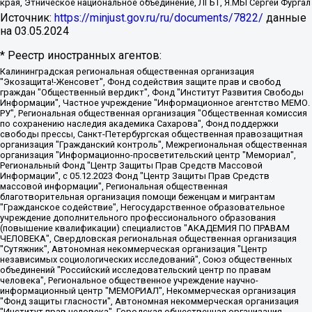
края, Этническое национальное объединение, ЛГБТ, Я.МЫ Сергей Фургал
Источник:
https://minjust.gov.ru/ru/documents/7822/
данные
на
03.05.2024
* Реестр иностранных агентов:
Калининградская региональная общественная организация "Экозащита!-Женсовет", Фонд содействия защите прав и свобод граждан "Общественный вердикт", Фонд "Институт Развития Свободы Информации", Частное учреждение "Информационное агентство МЕМО. РУ", Региональная общественная организация "Общественная комиссия по сохранению наследия академика Сахарова", Фонд поддержки свободы прессы, Санкт-Петербургская общественная правозащитная организация "Гражданский контроль", Межрегиональная общественная организация "Информационно-просветительский центр "Мемориал", Региональный Фонд "Центр Защиты Прав Средств Массовой Информации", с 05.12.2023 Фонд "Центр Защиты Прав Средств массовой информации", Региональная общественная благотворительная организация помощи беженцам и мигрантам "Гражданское содействие", Негосударственное образовательное учреждение дополнительного профессионального образования (повышение квалификации) специалистов "АКАДЕМИЯ ПО ПРАВАМ ЧЕЛОВЕКА", Свердловская региональная общественная организация "Сутяжник", Автономная некоммерческая организация "Центр независимых социологических исследований", Союз общественных объединений "Российский исследовательский центр по правам человека", Региональное общественное учреждение научно-информационный центр "МЕМОРИАЛ", Некоммерческая организация "Фонд защиты гласности", Автономная некоммерческая организация "Институт прав человека", Городская общественная организация "Екатеринбургское общество "МЕМОРИАЛ", Городская общественная организация "Рязанское историко-просветительское и правозащитное общество "Мемориал" (Рязанский Мемориал), Челябинский региональный орган общественной самодеятельности – женское общественное объединение "Женщины Евразии", Челябинский региональный орган общественной самодеятельности "Уральская правозащитная группа", Фонд содействия защите здоровья и социальной справедливости имени Андрея Рылькова, Автономная Некоммерческая Организация "Аналитический Центр Юрия Левады", Автономная некоммерческая организация социальной поддержки населения "Проект Апрель", Региональная общественная организация помощи женщинам и детям, находящимся в кризисной ситуации "Информационно-методический центр "Анна", Фонд содействия развитию массовых коммуникаций и правовому просвещению "Так-так-Так", Фонд содействия устойчивому развитию "Серебряная тайга", Свердловский региональный общественный фонд социальных проектов "Новое время", "Idel.Реалии", Кавказ.Реалии, Крым.Реалии, Телеканал Настоящее Время, Татаро-башкирская служба Радио Свобода (Azatliq Radiosi), Радио Свободная Европа/Радио Свобода (PCE/PC), "Сибирь.Реалии", "Фактограф", Благотворительный фонд помощи осужденным и их семьям, Автономная некоммерческая организация "Институт глобализации и социальных движений", Фонд "В защиту прав заключенных", Частное учреждение "Центр поддержки и содействия развитию средств массовой информации", Пензенский региональный общественный благотворительный фонд "Гражданский союз", "Север.Реалии", Некоммерческая организация Фонд "Правовая инициатива", Общество с ограниченной ответственностью "Радио Свободная Европа/Радио Свобода", Чешское информационное агентство "MEDIUM-ORIENT", Красноярская региональная общественная организация "Мы против СПИДа", Камалягин Денис Николаевич, Маркелов Сергей Евгеньевич, Пономарев Лев Александрович, Савицкая Людмила Алексеевна, Автономная некоммерческая организация "Центр по работе с проблемой насилия "НАСИЛИЮ.НЕТ", Межрегиональный профессиональный союз работников здравоохранения "Альянс врачей", Юридическое лицо, зарегистрированное в Латвийской Республике, SIA "Medusa Project" (регистрационный номер 40103797863, дата регистрации 10.06.2014), Некоммерческая организация "Фонд по борьбе с коррупцией", Автономная некоммерческая организация "Институт права и публичной политики", Баданин Роман Сергеевич, Гликин Максим Александрович, Железнова Мария Михайловна, Лукьянова Юлия Сергеевна, Маетная Елизавета Витальевна, Маняхин Петр Борисович, Чуракова Ольга Владимировна, Ярош Юлия Петровна, Юридическое лицо "The Insider SIA", зарегистрированное в Риге, Латвийская Республика (дата регистрации 26.06.2015), являющееся администратором доменного имени интернет-издания "The Insider SIA", https://theins.ru, Постернак Алексей Евгеньевич, Рубин Михаил Аркадьевич, Анин Роман Александрович, Юридическое лицо Istories fonds, зарегистрированное в Латвийской Республике (регистрационный номер 50008295751, дата регистрации 24.02.2020), Великовский Дмитрий Александрович, Долинина Ирина Николаевна, Мароховская Алеся Алексеевна, Шлейнов Роман Юрьевич, Шмагун Олеся Валентиновна, Общество с ограниченной ответственностью "Альтаир 2021", Общество с ограниченной ответственностью "Вега 2021", Общество с ограниченной ответственностью "Главный редактор 2021", Общество с ограниченной ответственностью "Ромашки монолит", Важенков Артем Валерьевич, Ивановская областная общественная организация "Центр гендерных исследований", Гурман Юрий Альбертович, Медиапроект "ОВД-Инфо", Егоров Владимир Владимирович, Жилинский Владимир Александрович, Общество с ограниченной ответственностью "ЗП", Иванова София Юрьевна, Карезина Инна Павловна, Кильтау Екатерина Викторовна, Петров Алексей Викторович, Пискунов Сергей Евгеньевич, Смирнов Сергей Сергеевич, Тихонов Михаил Сергеевич, Общество с ограниченной ответственностью "ЖУРНАЛИСТ-ИНОСТРАННЫЙ АГЕНТ", Арапова Галина Юрьевна, Вольтская Татьяна Анатольевна, Американская компания "Mason G.E.S. Anonymous Foundation" (США), являющаяся владельцем интернет-издания https://mnews.world/, Компания "Stichting Bellingcat", зарегистрированная в Нидерландах (дата регистрации 11.07.2018), Захаров Андрей Вячеславович, Клепиковская Екатерина Дмитриевна, Общество с ограниченной ответственностью "МЕМО", Перл Роман Александрович, Симонов Евгений Алексеевич, Соловьева Елена Анатольевна, Сотников Даниил Владимирович, Сурначева Елизавета Дмитриевна, Автономная некоммерческая организация по защите прав человека и информированию населения "Якутия – Наше Мнение", Общество с ограниченной ответственностью "Москоу диджитал медиа", с 26.01.2023 Общество с ограниченной ответственностью "Чайка Белые сады", Ветошкина Валерия Валерьевна, Заговора Максим Александрович, Межрегиональное общественное движение "Российская ЛГБТ - сеть", Оленичев Максим Владимирович, Павлов Иван Юрьевич, Скворцова Елена Сергеевна, Общество с ограниченной ответственностью "Как бы инагент", Кочетков Игорь Викторович, Общество с ограниченной ответственностью "Честные выборы", Еланчик Олег Александрович, Общество с ограниченной ответственностью "Нобелевский призыв", Гималова Регина Эмилевна, Григорьев Андрей Валерьевич, Григорьева Алина Александровна, Ассоциация по содействию защите прав призывников, альтернативнослужащих и военнослужащих "Правозащитная группа "Гражданин.Армия.Право", Хисамова Регина Фаритовна, Автономная некоммерческая организация по реализации социально-правовых программ "Лилит", Дальневосточное общественное движение "Маяк", Санкт-Петербургская ЛГБТ-инициативная группа "Выход", Инициативная группа ЛГБТ+ "Реверс", Алексеев Андрей Викторович, Бекбулатова Таисия Львовна, Беляев Иван Михайлович, Владыкина Елена Сергеевна, Гельман Марат Александрович, Никульшина Вероника Юрьевна, Толоконникова Надежда Андреевна, Шендерович Виктор Анатольевич, Общество с ограниченной ответственностью "Данное сообщение", Общество с ограниченной ответственностью Издательский дом "Новая глава", Айнбиндер Александра Александровна, Московский комьюнити-центр для ЛГБТ+инициатив, Благотворительный фонд развития филантропии, Deutsche Welle (Германия, Kurt-Schumacher-Strasse 3, 53113 Bonn), Борзунова Мария Михайловна, Воробьев Виктор Викторович, Голубева Анна Львовна, Константинова Алла Михайловна, Малкова Ирина Владимировна, Мурадов Мурад Абдулгалимович, Осетинская Елизавета Николаевна, Понасенков Евгений Николаевич, Ганапольский Матвей Юрьевич, Киселев Евгений Алексеевич, Борухович Ирина Григорьевна, Дремин Иван Тимофеевич, Дубровский Дмитрий Викторович, Красноярская региональная общественная организация поддержки и развития альтернативных образовательных технологий и межкультурных коммуникаций "ИНТЕРРА", Маяковская Екатерина Алексеевна, Фейгин Марк Захарович, Филимонов Андрей Викторович, Дзугкоева Регина Николаевна, Доброхотов Роман Александрович, Дудь Юрий Александрович, Елкин Сергей Владимирович, Кругликов Кирилл Игоревич, Сабунаева Мария Леонидовна, Семенов Алексей Владимирович, Шаинян Карен Багратович, Шульман Екатерина Михайловна, Асафьев Артур Валерьевич, Вахштайн Виктор Семенович, Венедиктов Алексей Алексеевич, Лушникова Екатерина Евгеньевна, Волков Леонид Михайлович, Невзоров Александр Глебович, Пархоменко Сергей Борисович, Сироткин Ярослав Николаевич, Кара-Мурза Владимир Владимирович, Баранова Наталья Владимировна, Гозман Леонид Яковлевич, Кагарлицкий Борис Юльевич, Климарев Михаил Валерьевич, Милов Владимир Станиславович, Автономная некоммерческая организация Краснодарский центр современного искусства "Типография", Моргенштерн Алишер Тагирович, Соболь Любовь Эдуардовна, Общество с ограниченной ответственностью "ЛИЗА НОРМ", Каспаров Гарри Кимович, Ходорковский Михаил Борисович, Общество с ограниченной ответственностью "Апрельские тезисы", Данилович Ирина Брониславовна, Кашин Олег Владимирович, Петров Николай Владимирович, Пивоваров Алексей Владимирович, Соколов Михаил Владимирович, Цветкова Юлия Владимировна, Чичваркин Евгений Александрович, Комитет против пыток/Команда против пыток, Общество с ограниченной ответственностью "Первый научный", Общество с ограниченной ответственностью "Вертолет и ко", Белоцерковская Вероника Борисовна, Кац Максим Евгеньевич, Лазарева Татьяна Юрьевна, Шаведдинов Руслан Табризович, Яшин Илья Валерьевич, Общество с ограниченной ответственностью "Иноагент ААВ", Алешковский Дмитрий Петрович, Альбац Евгения Марковна, Быков Дмитрий Львович, Галямина Юлия Евгеньевна, Лойко Сергей Леонидович, Мартынов Кирилл Константинович, Медведев Сергей Александрович, Крашенинников Федор Геннадиевич, Гордеева Катерина Вл