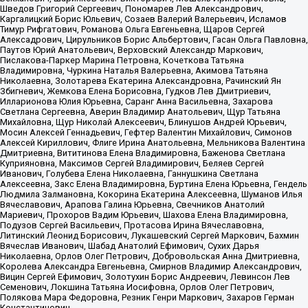
Шведов Григорий Сергеевич, Пономарев Лев Александрович,
Каргалицкий Борис Юльевич, Созаев Валерий Валерьевич, Исламов
Тимур Рифгатович, Романова Ольга Евгеньевна, Щаров Сергей
Алексадрович, Цирульников Борис Альбертович, Гасан Ольга Павловна,
Паутов Юрий Анатольевич, Верховский Александр Маркович,
Пислакова-Паркер Марина Петровна, Кочеткова Татьяна
Владимировна, Чуркина Наталья Валерьевна, Акимова Татьяна
Николаевна, Золотарева Екатерина Александровна, Рачинский Ян
Збигневич, Жемкова Елена Борисовна, Гудков Лев Дмитриевич,
Илларионова Юлия Юрьевна, Саранг Анна Васильевна, Захарова
Светлана Сергеевна, Аверин Владимир Анатольевич, Щур Татьяна
Михайловна, Щур Николай Алексеевич, Блинушов Андрей Юрьевич,
Мосин Алексей Геннадьевич, Гефтер Валентин Михайлович, Симонов
Алексей Кириллович, Флиге Ирина Анатольевна, Мельникова Валентина
Дмитриевна, Вититинова Елена Владимировна, Баженова Светлана
Куприяновна, Максимов Сергей Владимирович, Беляев Сергей
Иванович, Голубева Елена Николаевна, Ганнушкина Светлана
Алексеевна, Закс Елена Владимировна, Буртина Елена Юрьевна, Гендель
Людмила Залмановна, Кокорина Екатерина Алексеевна, Шуманов Илья
Вячеславович, Арапова Галина Юрьевна, Свечников Анатолий
Мариевич, Прохоров Вадим Юрьевич, Шахова Елена Владимировна,
Подузов Сергей Васильевич, Протасова Ирина Вячеславовна,
Литинский Леонид Борисович, Лукашевский Сергей Маркович, Бахмин
Вячеслав Иванович, Шабад Анатолий Ефимович, Сухих Дарья
Николаевна, Орлов Олег Петрович, Добровольская Анна Дмитриевна,
Королева Александра Евгеньевна, Смирнов Владимир Александрович,
Вицин Сергей Ефимович, Золотухин Борис Андреевич, Левинсон Лев
Семенович, Локшина Татьяна Иосифовна, Орлов Олег Петрович,
Полякова Мара Федоровна, Резник Генри Маркович, Захаров Герман
Константинович