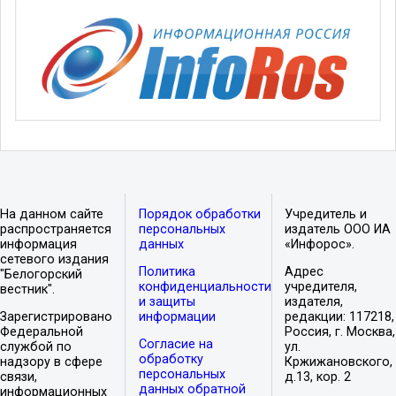
На данном сайте
Порядок обработки
Учредитель и
распространяется
персональных
издатель ООО ИА
информация
данных
«Инфорос».
сетевого издания
Политика
Адрес
"Белогорский
конфиденциальности
учредителя,
вестник".
и защиты
издателя,
Зарегистрировано
информации
редакции: 117218,
Федеральной
Россия, г. Москва,
Согласие на
службой по
ул.
обработку
надзору в сфере
Кржижановского,
персональных
связи,
д.13, кор. 2
данных обратной
информационных