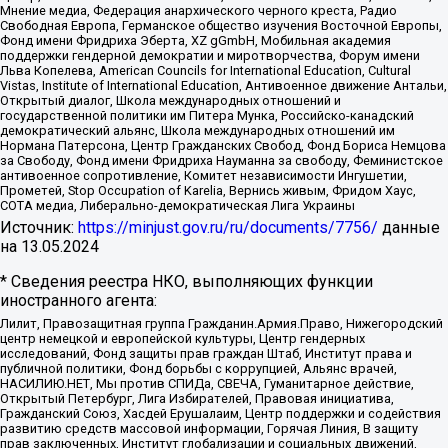
Мнение медиа, Федерация анархического черного креста, Радио
Свободная Европа, Германское общество изучения Восточной Европы,
Фонд имени Фридриха Эберта, XZ gGmbH, Мобильная академия
поддержки гендерной демократии и миротворчества, Форум имени
Льва Копелева, American Councils for International Education, Cultural
Vistas, Institute of International Education, Антивоенное движение Антальи,
Открытый диалог, Школа международных отношений и
государственной политики им Питера Мунка, Российско-канадский
демократический альянс, Школа международных отношений им
Нормана Патерсона, Центр Гражданских Свобод, Фонд Бориса Немцова
за Свободу, Фонд имени Фридриха Науманна за свободу, Феминистское
антивоенное сопротивление, Комитет независимости Ингушетии,
Прометей, Stop Occupation of Karelia, Вернись живым, Фридом Хаус,
СОТА медиа, Либерально-демократическая Лига Украины
Источник:
https://minjust.gov.ru/ru/documents/7756/
данные
на
13.05.2024
* Сведения реестра НКО, выполняющих функции
иностранного агента:
Лилит, Правозащитная группа Гражданин.Армия.Право, Нижегородский
центр немецкой и европейской культуры, Центр гендерных
исследований, Фонд защиты прав граждан Штаб, Институт права и
публичной политики, Фонд борьбы с коррупцией, Альянс врачей,
НАСИЛИЮ.НЕТ, Мы против СПИДа, СВЕЧА, Гуманитарное действие,
Открытый Петербург, Лига Избирателей, Правовая инициатива,
Гражданский Союз, Хасдей Ерушалаим, Центр поддержки и содействия
развитию средств массовой информации, Горячая Линия, В защиту
прав заключенных, Институт глобализации и социальных движений,