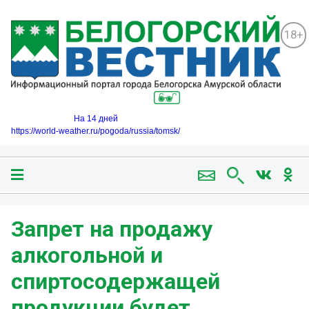
18+
На 14 дней
https://world-weather.ru/pogoda/russia/tomsk/
Запрет на продажу
алкогольной и
спиртосодержащей
продукции будет