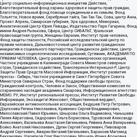
Центр социально-информационных инициатив Действие,
Благотворительный фонд охраны здоровья и защиты прав граждан,
Благотворительный фонд помощи осужденным и их семьям, Фонд
Тольятти, Новое время, Серебряная тайга, Так-Так-Так, Сова, центр Анна,
Проект Апрель, Самарская губерния, Эра здоровья, Мемориал,
Аналитический Центр Юрия Левады, Издательство Парк Гагарина, Фонд
имени Андрея Рылькова, Сфера, Центр СИБАЛЬТ, Уральская
правозащитная группа, Женщины Евразии, Институт прав человека,
Фонд защиты гласности, Российский исследовательский центр по
правам человека, Дальневосточный центр развития гражданских
инициатив и социального партнерства, Гражданское действие, Центр
независимых социологических исследований, Сутяжник, АКАДЕМИЯ ПО
ПРАВАМ ЧЕЛОВЕКА, Центр развития некоммерческих организаций,
Частное учреждение в Калининграде Совета Министров северных
стран, Гражданское содействие, Трансперенси Интернешнл-Р, Центр
Защиты Прав Средств Массовой Информации, Институт развития
прессы - Сибирь, Частное учреждение в Санкт-Петербурге Совета
Министров Северных Стран, Фонд поддержки свободы прессы,
Гражданский контроль, Человек и Закон, Общественная комиссия по
сохранению наследия академика Сахарова, Информационное агентство
МЕМО. РУ, Институт региональной прессы, Институт Развития Свободы
Информации, Экозащита!-Женсовет, Общественный вердикт,
Евразийская антимонопольная ассоциация, Бедушев Петр Петрович,
Дзугкоева Регина Николаевна, Кривенко Сергей Владимирович,
Милославский Павел Юрьевич, Шнырова Ольга Вадимовна, Чанышева
Лилия Айратовна, Сидорович Ольга Борисовна, Туровский Александр
Алексеевич, Васильева Анастасия Евгеньевна, Ривина Анна Валерьевна,
Бойко Анатолий Николаевич, Дугин Сергей Георгиевич, Пивоваров
Андрей Сергеевич, Аверин Виталий Евгеньевич, Барахоев Магомед
Бекханович, Шарипков Олег Викторович, Мошель Ирина Ароновна,