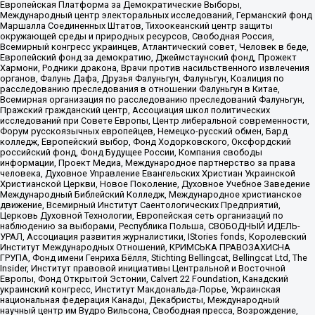
Европейская Платформа за Демократические Выборы,
Международный центр электоральных исследований, Германский фонд
Маршалла Соединенных Штатов, Тихоокеанский центр защиты
окружающей среды и природных ресурсов, Свободная Россия,
Всемирный конгресс украинцев, Атлантический совет, Человек в беде,
Европейский фонд за демократию, Джеймстаунский фонд, Прожект
Хармони, Родники дракона, Врачи против насильственного извлечения
органов, Фалунь Дафа, Друзья Фалуньгун, Фалуньгун, Коалиция по
расследованию преследования в отношении Фалуньгун в Китае,
Всемирная организация по расследованию преследований Фалуньгун,
Пражский гражданский центр, Ассоциация школ политических
исследований при Совете Европы, Центр либеральной современности,
Форум русскоязычных европейцев, Немецко-русский обмен, Бард
колледж, Европейский выбор, Фонд Ходорковского, Оксфордский
российский фонд, Фонд Будущее России, Компания свободы
информации, Проект Медиа, Международное партнерство за права
человека, Духовное Управление Евангельских Христиан Украинской
Христианской Церкви, Новое Поколение, Духовное Учебное Заведение
Международный Библейский Колледж, Международное христианское
движение, Всемирный Институт Саентологических Предприятий,
Церковь Духовной Технологии, Европейская сеть организаций по
наблюдению за выборами, Республика Польша, СВОБОДНЫЙ ИДЕЛЬ-
УРАЛ, Ассоциация развития журналистики, IStories fonds, Королевский
Институт Международных Отношений, КРИМСЬКА ПРАВОЗАХИСНА
ГРУПА, Фонд имени Генриха Бёлля, Stichting Bellingcat, Bellingcat Ltd, The
Insider, Институт правовой инициативы Центральной и Восточной
Европы, Фонд Открытой Эстонии, Calvert 22 Foundation, Канадский
украинский конгресс, Институт Макдональда-Лорье, Украинская
национальная федерация Канады, Декабристы, Международный
научный центр им Вудро Вильсона, Свободная пресса, Возрождение,