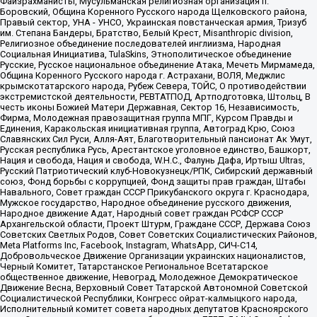
Файзрахманисты, Мусульманская религиозная организация п.
Боровский, Община Коренного Русского народа Щелковского района,
Правый сектор, УНА - УНСО, Украинская повстанческая армия, Тризуб
им. Степана Бандеры, Братство, Белый Крест, Misanthropic division,
Религиозное объединение последователей инглиизма, Народная
Социальная Инициатива, TulaSkins, Этнополитическое объединение
Русские, Русское национальное объединение Атака, Мечеть Мирмамеда,
Община Коренного Русского народа г. Астрахани, ВОЛЯ, Меджлис
крымскотатарского народа, Рубеж Севера, ТОЙС, О противодействии
экстремистской деятельности, РЕВТАТПОД, Артподготовка, Штольц, В
честь иконы Божией Матери Державная, Сектор 16, Независимость,
Фирма, Молодежная правозащитная группа МПГ, Курсом Правды и
Единения, Каракольская инициативная группа, Автоград Крю, Союз
Славянских Сил Руси, Алля-Аят, Благотворительный пансионат Ак Умут,
Русская республика Русь, Арестантское уголовное единство, Башкорт,
Нация и свобода, Нация и свобода, W.H.С., Фалунь Дафа, Иртыш Ultras,
Русский Патриотический клуб-Новокузнецк/РПК, Сибирский державный
союз, Фонд борьбы с коррупцией, Фонд защиты прав граждан, Штабы
Навального, Совет граждан СССР Прикубанского округа г. Краснодара,
Мужское государство, Народное объединение русского движения,
Народное движение Адат, Народный совет граждан РСФСР СССР
Архангельской области, Проект Штурм, Граждане СССР, Держава Союз
Советских Светлых Родов, Совет Советских Социалистических Районов,
Meta Platforms Inc, Facebook, Instagram, WhatsApp, СИЧ-С14,
Добровольческое Движение Организации украинских националистов,
Черный Комитет, Татарстанское Региональное Всетатарское
общественное движение, Невоград, Молодежное Демократическое
Движение Весна, Верховный Совет Татарской Автономной Советской
Социалистической Республики, Конгресс ойрат-калмыцкого народа,
Исполнительный комитет совета народных депутатов Красноярского