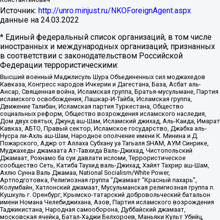
Источник:
http://unro.minjust.ru/NKOForeignAgent.aspx
данные на
24.03.2022
* Единый федеральный список организаций, в том числе
иностранных и международных организаций, признанных
в соответствии с законодательством Российской
Федерации террористическими:
Высший военный Маджлисуль Шура Объединенных сил моджахедов
Кавказа, Конгресс народов Ичкерии и Дагестана, База, Асбат аль-
Ансар, Священная война, Исламская группа, Братья-мусульмане, Партия
исламского освобождения, Лашкар-И-Тайба, Исламская группа,
Движение Талибан, Исламская партия Туркестана, Общество
социальных реформ, Общество возрождения исламского наследия,
Дом двух святых, Джунд аш-Шам, Исламский джихад, Аль-Каида, Имарат
Кавказ, АБТО, Правый сектор, Исламское государство, Джабха аль-
Нусра ли-Ахль аш-Шам, Народное ополчение имени К. Минина и Д.
Пожарского, Аджр от Аллаха Субхану уа Тагьаля SHAM, АУМ Синрике,
Муджахеды джамаата Ат-Тавхида Валь-Джихад, Чистопольский
Джамаат, Рохнамо ба суи давлати исломи, Террористическое
сообщество Сеть, Катиба Таухид валь-Джихад, Хайят Тахрир аш-Шам,
Ахлю Сунна Валь Джамаа, National Socialism/White Power,
Артподготовка, Религиозная группа “Джамаат “Красный пахарь”,
Колумбайн, Хатлонский джамаат, Мусульманская религиозная группа п.
Кушкуль г. Оренбург, Крымско-татарский добровольческий батальон
имени Номана Челебиджихана, Азов, Партия исламского возрождения
Таджикистана, Народная самооборона, Дуббайский джамаат,
московская ячейка, Батал-Хаджи Белхороев, Маньяки Культ Убийц,