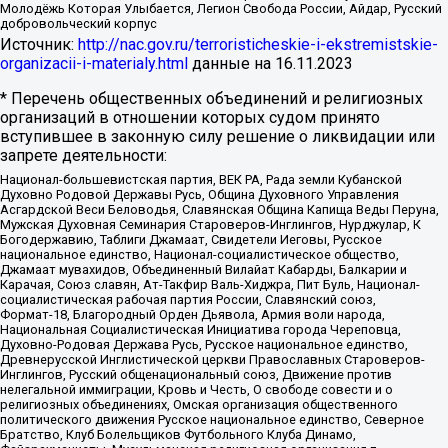
Молодёжь Которая Улыбается, Легион Свобода России, Айдар, Русский
добровольческий корпус
Источник:
http://nac.gov.ru/terroristicheskie-i-ekstremistskie-
organizacii-i-materialy.html
данные на
16.11.2023
* Перечень общественных объединений и религиозных
организаций в отношении которых судом принято
вступившее в законную силу решение о ликвидации или
запрете деятельности:
Национал-большевистская партия, ВЕК РА, Рада земли Кубанской
Духовно Родовой Державы Русь, Община Духовного Управления
Асгардской Веси Беловодья, Славянская Община Капища Веды Перуна,
Мужская Духовная Семинария Староверов-Инглингов, Нурджулар, К
Богодержавию, Таблиги Джамаат, Свидетели Иеговы, Русское
национальное единство, Национал-социалистическое общество,
Джамаат мувахидов, Объединенный Вилайат Кабарды, Балкарии и
Карачая, Союз славян, Ат-Такфир Валь-Хиджра, Пит Буль, Национал-
социалистическая рабочая партия России, Славянский союз,
Формат-18, Благородный Орден Дьявола, Армия воли народа,
Национальная Социалистическая Инициатива города Череповца,
Духовно-Родовая Держава Русь, Русское национальное единство,
Древнерусской Инглистической церкви Православных Староверов-
Инглингов, Русский общенациональный союз, Движение против
нелегальной иммиграции, Кровь и Честь, О свободе совести и о
религиозных объединениях, Омская организация общественного
политического движения Русское национальное единство, Северное
Братство, Клуб Болельщиков Футбольного Клуба Динамо,