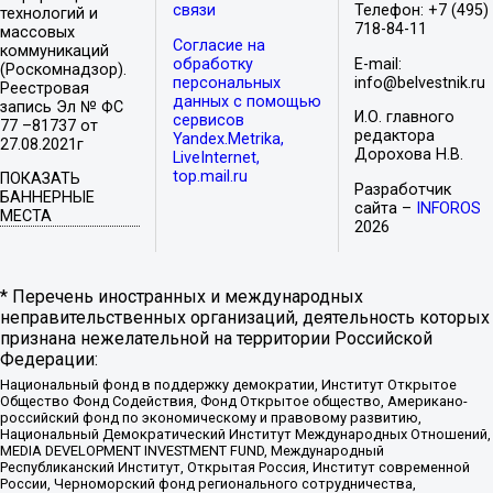
связи
Телефон: +7 (495)
технологий и
718-84-11
массовых
Согласие на
коммуникаций
обработку
E-mail:
(Роскомнадзор).
персональных
info@belvestnik.ru
Реестровая
данных с помощью
запись Эл № ФС
И.О. главного
сервисов
77 –81737 от
редактора
Yandex.Metrika,
27.08.2021г
Дорохова Н.В.
LiveInternet,
top.mail.ru
ПОКАЗАТЬ
Разработчик
БАННЕРНЫЕ
сайта –
INFOROS
МЕСТА
2026
* Перечень иностранных и международных
неправительственных организаций, деятельность которых
признана нежелательной на территории Российской
Федерации:
Национальный фонд в поддержку демократии, Институт Открытое
Общество Фонд Содействия, Фонд Открытое общество, Американо-
российский фонд по экономическому и правовому развитию,
Национальный Демократический Институт Международных Отношений,
MEDIA DEVELOPMENT INVESTMENT FUND, Международный
Республиканский Институт, Открытая Россия, Институт современной
России, Черноморский фонд регионального сотрудничества,