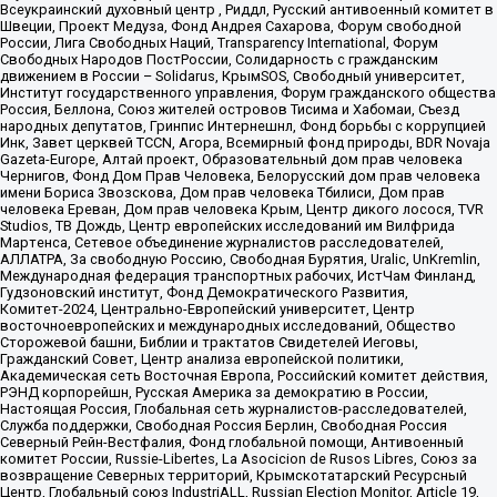
Всеукраинский духовный центр , Риддл, Русский антивоенный комитет в
Швеции, Проект Медуза, Фонд Андрея Сахарова, Форум свободной
России, Лига Свободных Наций, Transparеncy International, Форум
Свободных Народов ПостРоссии, Солидарность с гражданским
движением в России – Solidarus, КрымSOS, Свободный университет,
Институт государственного управления, Форум гражданского общества
Россия, Беллона, Союз жителей островов Тисима и Хабомаи, Съезд
народных депутатов, Гринпис Интернешнл, Фонд борьбы с коррупцией
Инк, Завет церквей TCCN, Агора, Всемирный фонд природы, BDR Novaja
Gazeta-Europe, Алтай проект, Образовательный дом прав человека
Чернигов, Фонд Дом Прав Человека, Белорусский дом прав человека
имени Бориса Звозскова, Дом прав человека Тбилиси, Дом прав
человека Ереван, Дом прав человека Крым, Центр дикого лосося, TVR
Studios, ТВ Дождь, Центр европейских исследований им Вилфрида
Мартенса, Сетевое объединение журналистов расследователей,
АЛЛАТРА, За свободную Россию, Свободная Бурятия, Uralic, UnKremlin,
Международная федерация транспортных рабочих, ИстЧам Финланд,
Гудзоновский институт, Фонд Демократического Развития,
Комитет-2024, Центрально-Европейский университет, Центр
восточноевропейских и международных исследований, Общество
Сторожевой башни, Библии и трактатов Свидетелей Иеговы,
Гражданский Совет, Центр анализа европейской политики,
Академическая сеть Восточная Европа, Российский комитет действия,
РЭНД корпорейшн, Русская Америка за демократию в России,
Настоящая Россия, Глобальная сеть журналистов-расследователей,
Служба поддержки, Свободная Россия Берлин, Свободная Россия
Северный Рейн-Вестфалия, Фонд глобальной помощи, Антивоенный
комитет России, Russie-Libertes, La Asocicion de Rusos Libres, Союз за
возвращение Северных территорий, Крымскотатарский Ресурсный
Центр, Глобальный союз IndustriALL, Russian Election Monitor, Article 19,