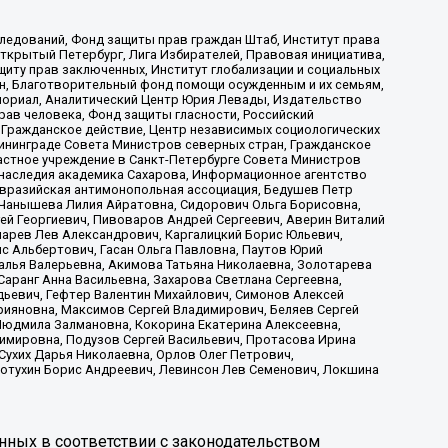
ледований, Фонд защиты прав граждан Штаб, Институт права
Открытый Петербург, Лига Избирателей, Правовая инициатива,
иту прав заключенных, Институт глобализации и социальных
н, Благотворительный фонд помощи осужденным и их семьям,
Мемориал, Аналитический Центр Юрия Левады, Издательство
рав человека, Фонд защиты гласности, Российский
 Гражданское действие, Центр независимых социологических
ининграде Совета Министров северных стран, Гражданское
астное учреждение в Санкт-Петербурге Совета Министров
 наследия академика Сахарова, Информационное агентство
Евразийская антимонопольная ассоциация, Бедушев Петр
 Чанышева Лилия Айратовна, Сидорович Ольга Борисовна,
гей Георгиевич, Пивоваров Андрей Сергеевич, Аверин Виталий
марев Лев Александрович, Каргалицкий Борис Юльевич,
с Альбертович, Гасан Ольга Павловна, Паутов Юрий
алья Валерьевна, Акимова Татьяна Николаевна, Золотарева
аранг Анна Васильевна, Захарова Светлана Сергеевна,
дьевич, Гефтер Валентин Михайлович, Симонов Алексей
рияновна, Максимов Сергей Владимирович, Беляев Сергей
 Людмила Залмановна, Кокорина Екатерина Алексеевна,
имировна, Подузов Сергей Васильевич, Протасова Ирина
Сухих Дарья Николаевна, Орлов Олег Петрович,
отухин Борис Андреевич, Левинсон Лев Семенович, Локшина
нных в соответствии с законодательством