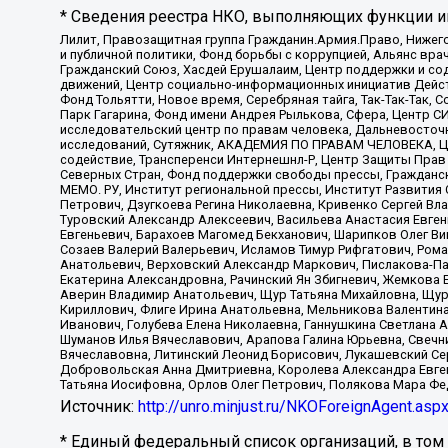
* Сведения реестра НКО, выполняющих функции ин
Лилит, Правозащитная группа Гражданин.Армия.Право, Нижего
и публичной политики, Фонд борьбы с коррупцией, Альянс вр
Гражданский Союз, Хасдей Ерушалаим, Центр поддержки и сод
движений, Центр социально-информационных инициатив Дейс
Фонд Тольятти, Новое время, Серебряная тайга, Так-Так-Так,
Парк Гагарина, Фонд имени Андрея Рылькова, Сфера, Центр С
исследовательский центр по правам человека, Дальневосточн
исследований, Сутяжник, АКАДЕМИЯ ПО ПРАВАМ ЧЕЛОВЕКА, Це
содействие, Трансперенси Интернешнл-Р, Центр Защиты Прав
Северных Стран, Фонд поддержки свободы прессы, Гражданск
МЕМО. РУ, Институт региональной прессы, Институт Развити
Петрович, Дзугкоева Регина Николаевна, Кривенко Сергей В
Туровский Александр Алексеевич, Васильева Анастасия Евген
Евгеньевич, Барахоев Магомед Бекханович, Шарипков Олег В
Созаев Валерий Валерьевич, Исламов Тимур Рифгатович, Рома
Анатольевич, Верховский Александр Маркович, Пислакова-Па
Екатерина Александровна, Рачинский Ян Збигневич, Жемкова 
Аверин Владимир Анатольевич, Щур Татьяна Михайловна, Щур
Кириллович, Флиге Ирина Анатольевна, Мельникова Валентин
Иванович, Голубева Елена Николаевна, Ганнушкина Светлана 
Шуманов Илья Вячеславович, Арапова Галина Юрьевна, Свечн
Вячеславовна, Литинский Леонид Борисович, Лукашевский Се
Добровольская Анна Дмитриевна, Королева Александра Евген
Татьяна Иосифовна, Орлов Олег Петрович, Полякова Мара Фе
Источник:
http://unro.minjust.ru/NKOForeignAgent.asp
* Единый федеральный список организаций, в том