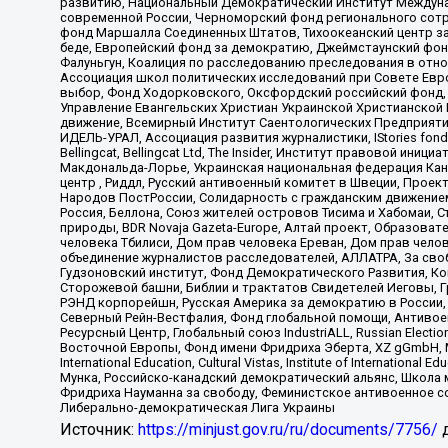
развитию, Национальный Демократический Институт Междуна
современной России, Черноморский фонд регионального сот
фонд Маршалла Соединенных Штатов, Тихоокеанский центр за
беде, Европейский фонд за демократию, Джеймстаунский фонд
Фалуньгун, Коалиция по расследованию преследования в отно
Ассоциация школ политических исследований при Совете Евр
выбор, Фонд Ходорковского, Оксфордский российский фонд, 
Управление Евангельских Христиан Украинской Христианской
движение, Всемирный Институт Саентологических Предприяти
ИДЕЛЬ-УРАЛ, Ассоциация развития журналистики, IStories fo
Bellingcat, Bellingcat Ltd, The Insider, Институт правовой ин
Макдональда-Лорье, Украинская национальная федерация Кан
центр , Риддл, Русский антивоенный комитет в Швеции, Проект
Народов ПостРоссии, Солидарность с гражданским движением 
Россия, Беллона, Союз жителей островов Тисима и Хабомаи, 
природы, BDR Novaja Gazeta-Europe, Алтай проект, Образова
человека Тбилиси, Дом прав человека Ереван, Дом прав челов
объединение журналистов расследователей, АЛЛАТРА, За своб
Гудзоновский институт, Фонд Демократического Развития, К
Сторожевой башни, Библии и трактатов Свидетелей Иеговы, Г
РЭНД корпорейшн, Русская Америка за демократию в России, 
Северный Рейн-Вестфалия, Фонд глобальной помощи, Антивоенн
Ресурсный Центр, Глобальный союз IndustriALL, Russian Electi
Восточной Европы, Фонд имени Фридриха Эберта, XZ gGmbH, М
International Education, Cultural Vistas, Institute of Intern
Мунка, Российско-канадский демократический альянс, Школа
Фридриха Науманна за свободу, Феминистское антивоенное соп
Либерально-демократическая Лига Украины
Источник:
https://minjust.gov.ru/ru/documents/7756/
д