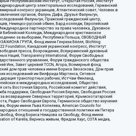
ый Республиканский Институт, Открытая Россия, Институт
ждународный центр электоральных исследований, Германский
мирный конгресс украинцев, Атлантический совет, Человек в
звлечения органов, Фалунь Дафа, Друзья Фалуньгун,
еследований Фалуньгун, Пражский гражданский центр,
цев, Немецко-русский обмен, Бард колледж, Европейский
Международное партнерство за права человека, Духовное
ый Библейский Колледж, Международное христианское
аблюдению за выборами, Республика Польша, СВОБОДНЫЙ
АХИСНА ГРУПА, Фонд имени Генриха Бёлля, Stichting
t 22 Foundation, Канадский украинский конгресс, Институт
вободная пресса, Возрождение, Всеукраинский духовный
х Наций, Transparеncy International, Форум Свободных
ударственного управления, Форум гражданского общества
ией Инк, Завет церквей TCCN, Агора, Всемирный фонд
сский дом прав человека имени Бориса Звозскова, Дом прав
ских исследований им Вилфрида Мартенса, Сетевое
едерация транспортных рабочих, ИстЧам Финланд,
ропейских и международных исследований, Общество
я сеть Восточная Европа, Российский комитет действия,
жба поддержки, Свободная Россия Берлин, Свободная Россия
оюз за возвращение Северных территорий, Крымскотатарский
 креста, Радио Свободная Европа, Германское общество изучения
 Форум имени Льва Копелева, American Councils for
международных отношений и государственной политики им Питера
Свобод, Фонд Бориса Немцова за Свободу, Фонд имени
ion of Karelia, Вернись живым, Фридом Хаус, СОТА медиа,