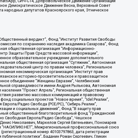
, WhatsApp, СИЧ-С14, Добровольческое Движение Организации
жное Демократическое Движение Весна, Верховный Совет
та народных депутатов Красноярского края, Этническое
, Дальневосточное общественное движение "Маяк", Санкт-Петербургская ЛГБТ-инициативная группа "Выход", Инициативная группа ЛГБТ+ "Реверс", Алексеев Андрей Викторович, Бекбулатова Таисия Львовна, Беляев Иван Михайлович, Владыкина Елена Сергеевна, Гельман Марат Александрович, Никульшина Вероника Юрьевна, Толоконникова Надежда Андреевна, Шендерович Виктор Анатольевич, Общество с ограниченной ответственностью "Данное сообщение", Общество с ограниченной ответственностью Издательский дом "Новая глава", Айнбиндер Александра Александровна, Московский комьюнити-центр для ЛГБТ+инициатив, Благотворительный фонд развития филантропии, Deutsche Welle (Германия, Kurt-Schumacher-Strasse 3, 53113 Bonn), Борзунова Мария Михайловна, Воробьев Виктор Викторович, Голубева Анна Львовна, Константинова Алла Михайловна, Малкова Ирина Владимировна, Мурадов Мурад Абдулгалимович, Осетинская Елизавета Николаевна, Понасенков Евгений Николаевич, Ганапольский Матвей Юрьевич, Киселев Евгений Алексеевич, Борухович Ирина Григорьевна, Дремин Иван Тимофеевич, Дубровский Дмитрий Викторович, Красноярская региональная общественная организация поддержки и развития альтернативных образовательных технологий и межкультурных коммуникаций "ИНТЕРРА", Маяковская Екатерина Алексеевна, Фейгин Марк Захарович, Филимонов Андрей Викторович, Дзугкоева Регина Николаевна, Доброхотов Роман Александрович, Дудь Юрий Александрович, Елкин Сергей Владимирович, Кругликов Кирилл Игоревич, Сабунаева Мария Леонидовна, Семенов Алексей Владимирович, Шаинян Карен Багратович, Шульман Екатерина Михайловна, Асафьев Артур Валерьевич, Вахштайн Виктор Семенович, Венедиктов Алексей Алексеевич, Лушникова Екатерина Евгеньевна, Волков Леонид Михайлович, Невзоров Александр Глебович, Пархоменко Сергей Борисович, Сироткин Ярослав Николаевич, Кара-Мурза Владимир Владимирович, Баранова Наталья Владимировна, Гозман Леонид Яковлевич, Кагарлицкий Борис Юльевич, Климарев Михаил Валерьевич, Милов Владимир Станиславович, Автономная некоммерческая организация Краснодарский центр современного искусства "Типография", Моргенштерн Алишер Тагирович, Соболь Любовь Эдуардовна, Общество с ограниченной ответственностью "ЛИЗА НОРМ", Каспаров Гарри Кимович, Ходорковский Михаил Борисович, Общество с ограниченной ответственностью "Апрельские тезисы", Данилович Ирина Брониславовна, Кашин Олег Владимирович, Петров Николай Владимирович, Пивоваров Алексей Владимирович, Соколов Михаил Владимирович, Цветкова Юлия Владимировна, Чичваркин Евгений Александрович, Комитет против пыток/Команда против пыток, Общество с ограниченной ответственностью "Первый научный", Общество с ограниченной ответственностью "Вертолет и ко", Белоцерковская Вероника Борисовна, Кац Максим Евгеньевич, Лазарева Татьяна Юрьевна, Шаведдинов Руслан Табризович, Яшин Илья Валерьевич, Общество с ограниченной ответственностью "Иноагент ААВ", Алешковский Дмитрий Петрович, Альбац Евгения Марковна, Быков Дмитрий Львович, Галямина Юлия Евгеньевна, Лойко Сергей Леонидович, Мартынов Кирилл Константинович, Медведев Сергей Александрович, Крашенинников Федор Геннадиевич, Гордеева Катерина Вл