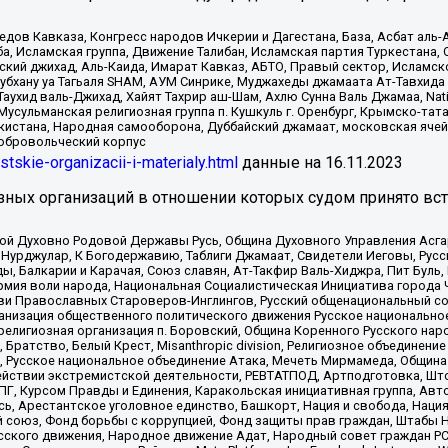
в Кавказа, Конгресс народов Ичкерии и Дагестана, База, Асбат аль-Ан
ба, Исламская группа, Движение Талибан, Исламская партия Туркестан
ский джихад, Аль-Каида, Имарат Кавказ, АБТО, Правый сектор, Исламск
Субхану уа Тагьаля SHAM, АУМ Синрике, Муджахеды джамаата Ат-Тавхида
ухид валь-Джихад, Хайят Тахрир аш-Шам, Ахлю Сунна Валь Джамаа, Natio
Мусульманская религиозная группа п. Кушкуль г. Оренбург, Крымско-т
кистана, Народная самооборона, Дуббайский джамаат, московская ячей
добровольческий корпус
istskie-organizacii-i-materialy.html
данные на
16.11.2023
зных организаций в отношении которых судом принято вс
ской Духовно Родовой Державы Русь, Община Духовного Управления Асг
Нурджулар, К Богодержавию, Таблиги Джамаат, Свидетели Иеговы, Рус
, Балкарии и Карачая, Союз славян, Ат-Такфир Валь-Хиджра, Пит Буль,
рмия воли народа, Национальная Социалистическая Инициатива города 
ви Православных Староверов-Инглингов, Русский общенациональный сою
ганизация общественного политического движения Русское национально
елигиозная организация п. Боровский, Община Коренного Русского нар
 Братство, Белый Крест, Misanthropic division, Религиозное объединен
е, Русское национальное объединение Атака, Мечеть Мирмамеда, Община
йствии экстремистской деятельности, РЕВТАТПОД, Артподготовка, Што
, Курсом Правды и Единения, Каракольская инициативная группа, Автог
ь, Арестантское уголовное единство, Башкорт, Нация и свобода, Нация и
союз, Фонд борьбы с коррупцией, Фонд защиты прав граждан, Штабы На
сского движения, Народное движение Адат, Народный совет граждан РС