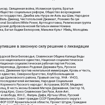
сар, Священная война, Исламская группа, Братья-
а, Общество социальных реформ, Общество возрождения
ое государство, Джабха аль-Нусра ли-Ахль аш-Шам, Народное
 Валь-Джихад, Чистопольский Джамаат, Рохнамо ба суи
nal Socialism/White Power, Артподготовка, Религиозная группа
атарский добровольческий батальон имени Номана
ка, Батал-Хаджи Белхороев, Маньяки Культ Убийц, Молодёжь
тупившее в законную силу решение о ликвидации
ардской Веси Беловодья, Славянская Община Капища Веды
ское национальное единство, Национал-социалистическое
 Национал-социалистическая рабочая партия России,
Череповца, Духовно-Родовая Держава Русь, Русское
з, Движение против нелегальной иммиграции, Кровь и Честь,
е единство, Северное Братство, Клуб Болельщиков
ода Щелковского района, Правый сектор, УНА - УНСО,
ие последователей инглиизма, Народная Социальная
 Коренного Русского народа г. Астрахани, ВОЛЯ, Меджлис
льц, В честь иконы Божией Матери Державная, Сектор 16,
рад Крю, Союз Славянских Сил Руси, Алля-Аят,
 свобода, W.H.С., Фалунь Дафа, Иртыш Ultras, Русский
вального, Совет граждан СССР Прикубанского округа г.
ФСР СССР Архангельской области, Проект Штурм, Граждане