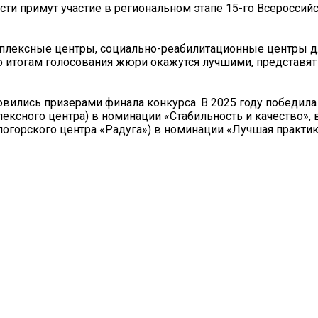
ти примут участие в региональном этапе 15-го Всероссий
мплексные центры, социально-реабилитационные центры д
о итогам голосования жюри окажутся лучшими, представят 
ились призерами финала конкурса. В 2025 году победила
ксного центра) в номинации «Стабильность и качество», 
логорского центра «Радуга») в номинации «Лучшая практи