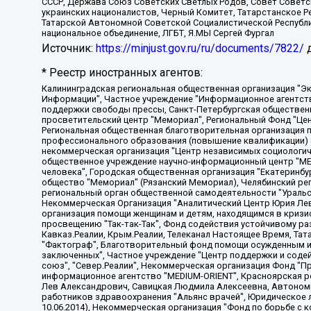
СССР, Держава Союз Советских Светлых Родов, Совет Советски
украинских националистов, Черный Комитет, Татарстанское 
Татарской Автономной Советской Социалистической Республи
национальное объединение, ЛГБТ, Я.МЫ Сергей Фургал
Источник:
https://minjust.gov.ru/ru/documents/7822/
д
* Реестр иностранных агентов:
Калининградская региональная общественная организация "Экозащита!-Женсовет", Фонд содействия защите прав и свобод граждан "Общественный вердикт", Фонд "Институт Развития Свободы Информации", Частное учреждение "Информационное агентство МЕМО. РУ", Региональная общественная организация "Общественная комиссия по сохранению наследия академика Сахарова", Фонд поддержки свободы прессы, Санкт-Петербургская общественная правозащитная организация "Гражданский контроль", Межрегиональная общественная организация "Информационно-просветительский центр "Мемориал", Региональный Фонд "Центр Защиты Прав Средств Массовой Информации", с 05.12.2023 Фонд "Центр Защиты Прав Средств массовой информации", Региональная общественная благотворительная организация помощи беженцам и мигрантам "Гражданское содействие", Негосударственное образовательное учреждение дополнительного профессионального образования (повышение квалификации) специалистов "АКАДЕМИЯ ПО ПРАВАМ ЧЕЛОВЕКА", Свердловская региональная общественная организация "Сутяжник", Автономная некоммерческая организация "Центр независимых социологических исследований", Союз общественных объединений "Российский исследовательский центр по правам человека", Региональное общественное учреждение научно-информационный центр "МЕМОРИАЛ", Некоммерческая организация "Фонд защиты гласности", Автономная некоммерческая организация "Институт прав человека", Городская общественная организация "Екатеринбургское общество "МЕМОРИАЛ", Городская общественная организация "Рязанское историко-просветительское и правозащитное общество "Мемориал" (Рязанский Мемориал), Челябинский региональный орган общественной самодеятельности – женское общественное объединение "Женщины Евразии", Челябинский региональный орган общественной самодеятельности "Уральская правозащитная группа", Фонд содействия защите здоровья и социальной справедливости имени Андрея Рылькова, Автономная Некоммерческая Организация "Аналитический Центр Юрия Левады", Автономная некоммерческая организация социальной поддержки населения "Проект Апрель", Региональная общественная организация помощи женщинам и детям, находящимся в кризисной ситуации "Информационно-методический центр "Анна", Фонд содействия развитию массовых коммуникаций и правовому просвещению "Так-так-Так", Фонд содействия устойчивому развитию "Серебряная тайга", Свердловский региональный общественный фонд социальных проектов "Новое время", "Idel.Реалии", Кавказ.Реалии, Крым.Реалии, Телеканал Настоящее Время, Татаро-башкирская служба Радио Свобода (Azatliq Radiosi), Радио Свободная Европа/Радио Свобода (PCE/PC), "Сибирь.Реалии", "Фактограф", Благотворительный фонд помощи осужденным и их семьям, Автономная некоммерческая организация "Институт глобализации и социальных движений", Фонд "В защиту прав заключенных", Частное учреждение "Центр поддержки и содействия развитию средств массовой информации", Пензенский региональный общественный благотворительный фонд "Гражданский союз", "Север.Реалии", Некоммерческая организация Фонд "Правовая инициатива", Общество с ограниченной ответственностью "Радио Свободная Европа/Радио Свобода", Чешское информационное агентство "MEDIUM-ORIENT", Красноярская региональная общественная организация