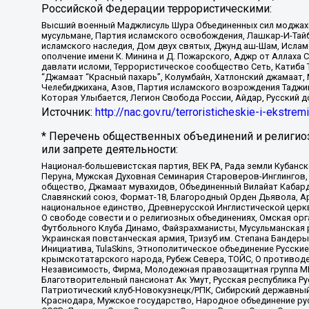
Российской Федерации террористическими:
Высший военный Маджлисуль Шура Объединенных сил моджахедо
мусульмане, Партия исламского освобождения, Лашкар-И-Тай
исламского наследия, Дом двух святых, Джунд аш-Шам, Ислам
ополчение имени К. Минина и Д. Пожарского, Аджр от Аллаха 
давлати исломи, Террористическое сообщество Сеть, Катиба Та
“Джамаат “Красный пахарь”, Колумбайн, Хатлонский джамаат, 
Челебиджихана, Азов, Партия исламского возрождения Таджи
Которая Улыбается, Легион Свобода России, Айдар, Русский 
Источник:
http://nac.gov.ru/terroristicheskie-i-ekstrem
* Перечень общественных объединений и религио
или запрете деятельности:
Национал-большевистская партия, ВЕК РА, Рада земли Кубан
Перуна, Мужская Духовная Семинария Староверов-Инглингов, 
общество, Джамаат мувахидов, Объединенный Вилайат Кабарды
Славянский союз, Формат-18, Благородный Орден Дьявола, А
национальное единство, Древнерусской Инглистической церк
О свободе совести и о религиозных объединениях, Омская ор
Футбольного Клуба Динамо, Файзрахманисты, Мусульманская р
Украинская повстанческая армия, Тризуб им. Степана Бандеры,
Инициатива, TulaSkins, Этнополитическое объединение Русски
крымскотатарского народа, Рубеж Севера, ТОЙС, О противоде
Независимость, Фирма, Молодежная правозащитная группа МПГ
Благотворительный пансионат Ак Умут, Русская республика Рус
Патриотический клуб-Новокузнецк/РПК, Сибирский державный 
Краснодара, Мужское государство, Народное объединение ру