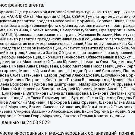
остранного агента:
родский центр немецкой и европейской культуры, Центр гендерных исс
ачей, НАСИЛИЮ.НЕТ, Мы против СПИДа, СВЕЧА, Гуманитарное действие, 
ействия развитию средств массовой информации, Горячая Линия, В защ
твие, Благотворительный фонд охраны здоровья и защиты прав гражда
 Сова, центр Анна, Проект Апрель, Самарская губерния, Эра здоровья, 
ИБАЛЬТ, Уральская правозащитная группа, Женщины Евразии, Институт п
ый центр развития гражданских инициатив и социального партнерства,
нтр развития некоммерческих организаций, Частное учреждение в Кал
 Средств Массовой Информации, Институт развития прессы - Сибирь, Ч
ий контроль, Человек и Закон, Общественная комиссия по сохранению
я Свободы Информации, Экозащита!-Женсовет, Общественный вердикт, 
ладимирович, Милославский Павел Юрьевич, Шнырова Ольга Вадимовна,
ьевна, Ривина Анна Валерьевна, Бойко Анатолий Николаевич, Дугин Сер
икторович, Мошель Ирина Ароновна, Шведов Григорий Сергеевич, Поно
нова Ольга Евгеньевна, Щаров Сергей Алексадрович, Цирульников Бори
ркер Марина Петровна, Кочеткова Татьяна Владимировна, Чуркина Нат
Елена Борисовна, Гудков Лев Дмитриевич, Илларионова Юлия Юрьевна, С
 Николай Алексеевич, Блинушов Андрей Юрьевич, Мосин Алексей Генна
а Дмитриевна, Вититинова Елена Владимировна, Баженова Светлана Куп
Алексеевна, Закс Елена Владимировна, Буртина Елена Юрьевна, Гендель
иков Анатолий Мариевич, Прохоров Вадим Юрьевич, Шахова Елена Влад
ргей Маркович, Бахмин Вячеслав Иванович, Шабад Анатолий Ефимович, 
ьевна, Смирнов Владимир Александрович, Вицин Сергей Ефимович, Зол
доровна, Резник Генри Маркович, Захаров Герман Константинович
x
данные на
24.03.2022
 числе иностранных и международных организаций, призна