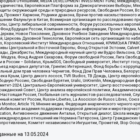
родных Отношений, MEDIA DEVELOPMENT INVESTMENT FUND, Международн
рудничества, Европейская Платформа за Демократические Выборы, Ме
щиты окружающей среды и природных ресурсов, Свободная Россия, Все
, Прожект Хармони, Родники дракона, Врачи против насильственного и
шении Фалуньгун в Китае, Всемирная организация по расследованию пр
опы, Центр либеральной современности, Форум русскоязычных европей
Фонд Будущее России, Компания свободы информации, Проект Медиа, 
 Церкви, Новое Поколение, Духовное Учебное Заведение Международн
й, Церковь Духовной Технологии, Европейская сеть организаций по н
nds, Королевский Институт Международных Отношений, КРИМСЬКА ПРАВОЗ
ициативы Центральной и Восточной Европы, Фонд Открытой Эстонии, Calver
ады, Декабристы, Международный научный центр им Вудро Вильсона, С
 Медуза, Фонд Андрея Сахарова, Форум свободной России, Лига Свободны
в России – Solidarus, КрымSOS, Свободный университет, Институт гос
Съезд народных депутатов, Гринпис Интернешнл, Фонд борьбы с коррупц
тельный дом прав человека Чернигов, Фонд Дом Прав Человека, Белору
ека Крым, Центр дикого лосося, TVR Studios, ТВ Дождь, Центр европей
одную Россию, Свободная Бурятия, Uralic, UnKremlin, Международная ф
омитет-2024, Центрально-Европейский университет, Центр восточноев
ражданский Совет, Центр анализа европейской политики, Академическа
Настоящая Россия, Глобальная сеть журналистов-расследователей, Слу
ый комитет России, Russie-Libertes, La Asocicion de Rusos Libres, С
on Monitor, Article 19, Мнение медиа, Федерация анархического черного
обильная академия поддержки гендерной демократии и миротворчества,
ational Education, Антивоенное движение Антальи, Открытый диалог, Школа 
 международных отношений им Нормана Патерсона, Центр Гражданских 
ротивление, Комитет независимости Ингушетии, Прометей, Stop Occupat
анные на
13.05.2024