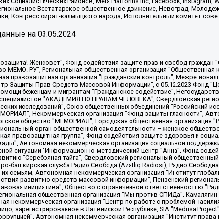
х Социалистических Районов, Meta Platforms Inc, Facebook, Instagram
Региональное Всетатарское общественное движение, Невоград, Молоде
ки, Конгресс ойрат-калмыцкого народа, Исполнительный комитет сове
анные на
03.05.2024
 "Мы против СПИДа", Камалягин Денис Николаевич, Маркелов Сергей Евгеньевич, Пономарев Лев Александрович, Савицкая Людмила Алексеевна, Автономная некоммерческая организация "Центр по работе с проблемой насилия "НАСИЛИЮ.НЕТ", Межрегиональный профессиональный союз работников здравоохранения "Альянс врачей", Юридическое лицо, зарегистрированное в Латвийской Республике, SIA "Medusa Project" (регистрационный номер 40103797863, дата регистрации 10.06.2014), Некоммерческая организация "Фонд по борьбе с коррупцией", Автономная некоммерческая организация "Институт права и публичной политики", Баданин Роман Сергеевич, Гликин Максим Александрович, Железнова Мария Михайловна, Лукьянова Юлия Сергеевна, Маетная Елизавета Витальевна, Маняхин Петр Борисович, Чуракова Ольга Владимировна, Ярош Юлия Петровна, Юридическое лицо "The Insider SIA", зарегистрированное в Риге, Латвийская Республика (дата регистрации 26.06.2015), являющееся администратором доменного имени интернет-издания "The Insider SIA", https://theins.ru, Постернак Алексей Евгеньевич, Рубин Михаил Аркадьевич, Анин Роман Александрович, Юридическое лицо Istories fonds, зарегистрированное в Латвийской Республике (регистрационный номер 50008295751, дата регистрации 24.02.2020), Великовский Дмитрий Александрович, Долинина Ирина Николаевна, Мароховская Алеся Алексеевна, Шлейнов Роман Юрьевич, Шмагун Олеся Валентиновна, Общество с ограниченной ответственностью "Альтаир 2021", Общество с ограниченной ответственностью "Вега 2021", Общество с ограниченной ответственностью "Главный редактор 2021", Общество с ограниченной ответственностью "Ромашки монолит", Важенков Артем Валерьевич, Ивановская областная общественная организация "Центр гендерных исследований", Гурман Юрий Альбертович, Медиапроект "ОВД-Инфо", Егоров Владимир Владимирович, Жилинский Владимир Александрович, Общество с ограниченной ответственностью "ЗП", Иванова София Юрьевна, Карезина Инна Павловна, Кильтау Екатерина Викторовна, Петров Алексей Викторович, Пискунов Сергей Евгеньевич, Смирнов Сергей Сергеевич, Тихонов Михаил Сергеевич, Общество с ограниченной ответственностью "ЖУРНАЛИСТ-ИНОСТРАННЫЙ АГЕНТ", Арапова Галина Юрьевна, Вольтская Татьяна Анатольевна, Американская компания "Mason G.E.S. Anonymous Foundation" (США), являющаяся владельцем интернет-издания https://mnews.world/, Компания "Stichting Bellingcat", зарегистрированная в Нидерландах (дата регистрации 11.07.2018), Захаров Андрей Вячеславович, Клепиковская Екатерина Дмитриевна, Общество с ограниченной ответственностью "МЕМО", Перл Роман Александрович, Симонов Евгений Алексеевич, Соловьева Елена Анатольевна, Сотников Даниил Владимирович, Сурначева Елизавета Дмитриевна, Автономная некоммерческая организация по защите прав человека и информированию населения "Якутия – Наше Мнение", Общество с ограниченной ответственностью "Москоу диджитал медиа", с 26.01.2023 Общество с ограниченной ответственностью "Чайка Белые сады", Ветошкина Валерия Валерьевна, Заговора Максим Александрович, Межрегиональное общественное движение "Российская ЛГБТ - сеть", Оленичев Максим Владимирович, Павлов Иван Юрьевич, Скворцова Елена Сергеевна, Общество с ограниченной ответственностью "Как бы инагент", Кочетков Игорь Викторович, Общество с ограниченной ответственностью "Честные выборы", Еланчик Олег Александрович, Общество с ограниченной ответственностью "Нобелевский призыв", Гималова Регина Эмилевна, Григорьев Андрей Валерьевич, Григорьева Алина Александровна, Ассоциация по содействию защите прав призывников, альтернативнослужащих и военнослужащих "Правозащитная группа "Гражданин.Армия.Право", Хисамова Регина Фаритовна, Автономная некоммерческая организация по реализации социально-правовых программ "Лилит"