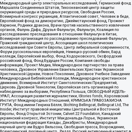
Международный центр электоральных исследований, Германский фонд
Маршалла Соединенных Штатов, Тихоокеанский центр защиты
окружающей среды и природных ресурсов, Свободная Россия,
Всемирный конгресс украинцев, Атлантический совет, Человек в беде,
Европейский фонд за демократию, Джеймстаунский фонд, Прожект
Хармони, Родники дракона, Врачи против насильственного извлечения
органов, Фалунь Дафа, Друзья Фалуньгун, Фалуньгун, Коалиция по
расследованию преследования в отношении Фалуньгун в Китае,
Всемирная организация по расследованию преследований Фалуньгун,
Пражский гражданский центр, Ассоциация школ политических
исследований при Совете Европы, Центр либеральной современности,
Форум русскоязычных европейцев, Немецко-русский обмен, Бард
колледж, Европейский выбор, Фонд Ходорковского, Оксфордский
российский фонд, Фонд Будущее России, Компания свободы
информации, Проект Медиа, Международное партнерство за права
человека, Духовное Управление Евангельских Христиан Украинской
Христианской Церкви, Новое Поколение, Духовное Учебное Заведение
Международный Библейский Колледж, Международное христианское
движение, Всемирный Институт Саентологических Предприятий,
Церковь Духовной Технологии, Европейская сеть организаций по
наблюдению за выборами, Республика Польша, СВОБОДНЫЙ ИДЕЛЬ-
УРАЛ, Ассоциация развития журналистики, IStories fonds, Королевский
Институт Международных Отношений, КРИМСЬКА ПРАВОЗАХИСНА
ГРУПА, Фонд имени Генриха Бёлля, Stichting Bellingcat, Bellingcat Ltd, The
Insider, Институт правовой инициативы Центральной и Восточной
Европы, Фонд Открытой Эстонии, Calvert 22 Foundation, Канадский
украинский конгресс, Институт Макдональда-Лорье, Украинская
национальная федерация Канады, Декабристы, Международный
научный центр им Вудро Вильсона, Свободная пресса, Возрождение,
Всеукраинский духовный центр , Риддл, Русский антивоенный комитет в