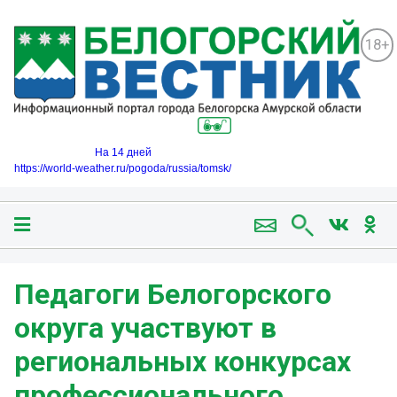
18+
На 14 дней
https://world-weather.ru/pogoda/russia/tomsk/
️Педагоги Белогорского
округа участвуют в
региональных конкурсах
профессионального