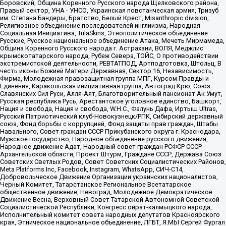
Боровский, Община Коренного Русского народа Щелковского района,
Правый сектор, УНА - УНСО, Украинская повстанческая армия, Тризуб
им. Степана Бандеры, Братство, Белый Крест, Misanthropic division,
Религиозное объединение последователей инглиизма, Народная
Социальная Инициатива, TulaSkins, Этнополитическое объединение
Русские, Русское национальное объединение Атака, Мечеть Мирмамеда,
Община Коренного Русского народа г. Астрахани, ВОЛЯ, Меджлис
крымскотатарского народа, Рубеж Севера, ТОЙС, О противодействии
экстремистской деятельности, РЕВТАТПОД, Артподготовка, Штольц, В
честь иконы Божией Матери Державная, Сектор 16, Независимость,
Фирма, Молодежная правозащитная группа МПГ, Курсом Правды и
Единения, Каракольская инициативная группа, Автоград Крю, Союз
Славянских Сил Руси, Алля-Аят, Благотворительный пансионат Ак Умут,
Русская республика Русь, Арестантское уголовное единство, Башкорт,
Нация и свобода, Нация и свобода, W.H.С., Фалунь Дафа, Иртыш Ultras,
Русский Патриотический клуб-Новокузнецк/РПК, Сибирский державный
союз, Фонд борьбы с коррупцией, Фонд защиты прав граждан, Штабы
Навального, Совет граждан СССР Прикубанского округа г. Краснодара,
Мужское государство, Народное объединение русского движения,
Народное движение Адат, Народный совет граждан РСФСР СССР
Архангельской области, Проект Штурм, Граждане СССР, Держава Союз
Советских Светлых Родов, Совет Советских Социалистических Районов,
Meta Platforms Inc, Facebook, Instagram, WhatsApp, СИЧ-С14,
Добровольческое Движение Организации украинских националистов,
Черный Комитет, Татарстанское Региональное Всетатарское
общественное движение, Невоград, Молодежное Демократическое
Движение Весна, Верховный Совет Татарской Автономной Советской
Социалистической Республики, Конгресс ойрат-калмыцкого народа,
Исполнительный комитет совета народных депутатов Красноярского
края, Этническое национальное объединение, ЛГБТ, Я.МЫ Сергей Фургал