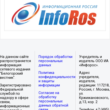
На данном сайте
Порядок обработки
Учредитель и
распространяется
персональных
издатель ООО ИА
информация
данных
«Инфорос».
сетевого издания
Политика
Адрес
"Белогорский
конфиденциальности
учредителя,
вестник".
и защиты
издателя,
Зарегистрировано
информации
редакции: 117218,
Федеральной
Россия, г. Москва,
Согласие на
службой по
ул.
обработку
надзору в сфере
Кржижановского,
персональных
связи,
д.13, кор. 2
данных обратной
информационных
связи
Телефон: +7 (495)