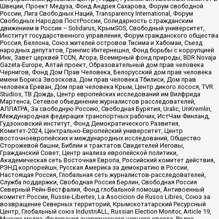
Швеции, Проект Медуза, Фонд Андрея Сахарова, Форум свободной
России, Лига Свободных Наций, Transparеncy International, Форум
Свободных Народов ПостРоссии, Солидарность с гражданским
движением в России – Solidarus, КрымSOS, Свободный университет,
Институт государственного управления, Форум гражданского общества
Россия, Беллона, Союз жителей островов Тисима и Хабомаи, Съезд
народных депутатов, Гринпис Интернешнл, Фонд борьбы с коррупцией
Инк, Завет церквей TCCN, Агора, Всемирный фонд природы, BDR Novaja
Gazeta-Europe, Алтай проект, Образовательный дом прав человека
Чернигов, Фонд Дом Прав Человека, Белорусский дом прав человека
имени Бориса Звозскова, Дом прав человека Тбилиси, Дом прав
человека Ереван, Дом прав человека Крым, Центр дикого лосося, TVR
Studios, ТВ Дождь, Центр европейских исследований им Вилфрида
Мартенса, Сетевое объединение журналистов расследователей,
АЛЛАТРА, За свободную Россию, Свободная Бурятия, Uralic, UnKremlin,
Международная федерация транспортных рабочих, ИстЧам Финланд,
Гудзоновский институт, Фонд Демократического Развития,
Комитет-2024, Центрально-Европейский университет, Центр
восточноевропейских и международных исследований, Общество
Сторожевой башни, Библии и трактатов Свидетелей Иеговы,
Гражданский Совет, Центр анализа европейской политики,
Академическая сеть Восточная Европа, Российский комитет действия,
РЭНД корпорейшн, Русская Америка за демократию в России,
Настоящая Россия, Глобальная сеть журналистов-расследователей,
Служба поддержки, Свободная Россия Берлин, Свободная Россия
Северный Рейн-Вестфалия, Фонд глобальной помощи, Антивоенный
комитет России, Russie-Libertes, La Asocicion de Rusos Libres, Союз за
возвращение Северных территорий, Крымскотатарский Ресурсный
Центр, Глобальный союз IndustriALL, Russian Election Monitor, Article 19,
Мнение медиа, Федерация анархического черного креста, Радио