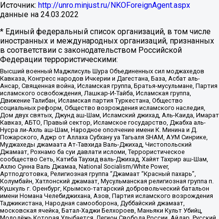
Источник:
http://unro.minjust.ru/NKOForeignAgent.aspx
данные на
24.03.2022
* Единый федеральный список организаций, в том числе
иностранных и международных организаций, признанных
в соответствии с законодательством Российской
Федерации террористическими:
Высший военный Маджлисуль Шура Объединенных сил моджахедов
Кавказа, Конгресс народов Ичкерии и Дагестана, База, Асбат аль-
Ансар, Священная война, Исламская группа, Братья-мусульмане, Партия
исламского освобождения, Лашкар-И-Тайба, Исламская группа,
Движение Талибан, Исламская партия Туркестана, Общество
социальных реформ, Общество возрождения исламского наследия,
Дом двух святых, Джунд аш-Шам, Исламский джихад, Аль-Каида, Имарат
Кавказ, АБТО, Правый сектор, Исламское государство, Джабха аль-
Нусра ли-Ахль аш-Шам, Народное ополчение имени К. Минина и Д.
Пожарского, Аджр от Аллаха Субхану уа Тагьаля SHAM, АУМ Синрике,
Муджахеды джамаата Ат-Тавхида Валь-Джихад, Чистопольский
Джамаат, Рохнамо ба суи давлати исломи, Террористическое
сообщество Сеть, Катиба Таухид валь-Джихад, Хайят Тахрир аш-Шам,
Ахлю Сунна Валь Джамаа, National Socialism/White Power,
Артподготовка, Религиозная группа “Джамаат “Красный пахарь”,
Колумбайн, Хатлонский джамаат, Мусульманская религиозная группа п.
Кушкуль г. Оренбург, Крымско-татарский добровольческий батальон
имени Номана Челебиджихана, Азов, Партия исламского возрождения
Таджикистана, Народная самооборона, Дуббайский джамаат,
московская ячейка, Батал-Хаджи Белхороев, Маньяки Культ Убийц,
Молодёжь Которая Улыбается, Легион Свобода России, Айдар, Русский