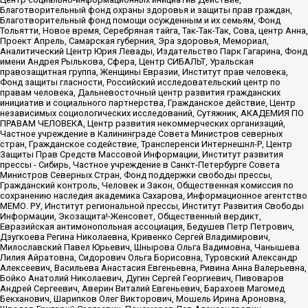
Благотворительный фонд охраны здоровья и защиты прав граждан,
Благотворительный фонд помощи осужденным и их семьям, Фонд
Тольятти, Новое время, Серебряная тайга, Так-Так-Так, Сова, центр Анна,
Проект Апрель, Самарская губерния, Эра здоровья, Мемориал,
Аналитический Центр Юрия Левады, Издательство Парк Гагарина, Фонд
имени Андрея Рылькова, Сфера, Центр СИБАЛЬТ, Уральская
правозащитная группа, Женщины Евразии, Институт прав человека,
Фонд защиты гласности, Российский исследовательский центр по
правам человека, Дальневосточный центр развития гражданских
инициатив и социального партнерства, Гражданское действие, Центр
независимых социологических исследований, Сутяжник, АКАДЕМИЯ ПО
ПРАВАМ ЧЕЛОВЕКА, Центр развития некоммерческих организаций,
Частное учреждение в Калининграде Совета Министров северных
стран, Гражданское содействие, Трансперенси Интернешнл-Р, Центр
Защиты Прав Средств Массовой Информации, Институт развития
прессы - Сибирь, Частное учреждение в Санкт-Петербурге Совета
Министров Северных Стран, Фонд поддержки свободы прессы,
Гражданский контроль, Человек и Закон, Общественная комиссия по
сохранению наследия академика Сахарова, Информационное агентство
МЕМО. РУ, Институт региональной прессы, Институт Развития Свободы
Информации, Экозащита!-Женсовет, Общественный вердикт,
Евразийская антимонопольная ассоциация, Бедушев Петр Петрович,
Дзугкоева Регина Николаевна, Кривенко Сергей Владимирович,
Милославский Павел Юрьевич, Шнырова Ольга Вадимовна, Чанышева
Лилия Айратовна, Сидорович Ольга Борисовна, Туровский Александр
Алексеевич, Васильева Анастасия Евгеньевна, Ривина Анна Валерьевна,
Бойко Анатолий Николаевич, Дугин Сергей Георгиевич, Пивоваров
Андрей Сергеевич, Аверин Виталий Евгеньевич, Барахоев Магомед
Бекханович, Шарипков Олег Викторович, Мошель Ирина Ароновна,