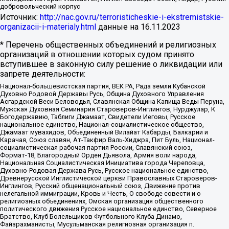
добровольческий корпус
Источник:
http://nac.gov.ru/terroristicheskie-i-ekstremistskie-
organizacii-i-materialy.html
данные на
16.11.2023
* Перечень общественных объединений и религиозных
организаций в отношении которых судом принято
вступившее в законную силу решение о ликвидации или
запрете деятельности:
Национал-большевистская партия, ВЕК РА, Рада земли Кубанской
Духовно Родовой Державы Русь, Община Духовного Управления
Асгардской Веси Беловодья, Славянская Община Капища Веды Перуна,
Мужская Духовная Семинария Староверов-Инглингов, Нурджулар, К
Богодержавию, Таблиги Джамаат, Свидетели Иеговы, Русское
национальное единство, Национал-социалистическое общество,
Джамаат мувахидов, Объединенный Вилайат Кабарды, Балкарии и
Карачая, Союз славян, Ат-Такфир Валь-Хиджра, Пит Буль, Национал-
социалистическая рабочая партия России, Славянский союз,
Формат-18, Благородный Орден Дьявола, Армия воли народа,
Национальная Социалистическая Инициатива города Череповца,
Духовно-Родовая Держава Русь, Русское национальное единство,
Древнерусской Инглистической церкви Православных Староверов-
Инглингов, Русский общенациональный союз, Движение против
нелегальной иммиграции, Кровь и Честь, О свободе совести и о
религиозных объединениях, Омская организация общественного
политического движения Русское национальное единство, Северное
Братство, Клуб Болельщиков Футбольного Клуба Динамо,
Файзрахманисты, Мусульманская религиозная организация п.