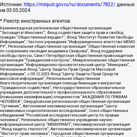
Источник:
https://minjust.gov.ru/ru/documents/7822/
данные
на
03.05.2024
* Реестр иностранных агентов:
Калининградская региональная общественная организация "Экозащита!-Женсовет", Фонд содействия защите прав и свобод граждан "Общественный вердикт", Фонд "Институт Развития Свободы Информации", Частное учреждение "Информационное агентство МЕМО. РУ", Региональная общественная организация "Общественная комиссия по сохранению наследия академика Сахарова", Фонд поддержки свободы прессы, Санкт-Петербургская общественная правозащитная организация "Гражданский контроль", Межрегиональная общественная организация "Информационно-просветительский центр "Мемориал", Региональный Фонд "Центр Защиты Прав Средств Массовой Информации", с 05.12.2023 Фонд "Центр Защиты Прав Средств массовой информации", Региональная общественная благотворительная организация помощи беженцам и мигрантам "Гражданское содействие", Негосударственное образовательное учреждение дополнительного профессионального образования (повышение квалификации) специалистов "АКАДЕМИЯ ПО ПРАВАМ ЧЕЛОВЕКА", Свердловская региональная общественная организация "Сутяжник", Автономная некоммерческая организация "Центр независимых социологических исследований", Союз общественных объединений "Российский исследовательский центр по правам человека", Региональное общественное учреждение научно-информационный центр "МЕМОРИАЛ", Некоммерческая организация "Фонд защиты гласности", Автономная некоммерческая организация "Институт прав человека", Городская общественная организация "Екатеринбургское общество "МЕМОРИАЛ", Городская общественная организация "Рязанское историко-просветительское и правозащитное общество "Мемориал" (Рязанский Мемориал), Челябинский региональный орган общественной самодеятельности – женское общественное объединение "Женщины Евразии", Челябинский региональный орган общественной самодеятельности "Уральская правозащитная группа", Фонд содействия защите здоровья и социальной справедливости имени Андрея Рылькова, Автономная Некоммерческая Организация "Аналитический Центр Юрия Левады", Автономная некоммерческая организация социальной поддержки населения "Проект Апрель", Региональная общественная организация помощи женщинам и детям, находящимся в кризисной ситуации "Информационно-методический центр "Анна", Фонд содействия развитию массовых коммуникаций и правовому просвещению "Так-так-Так", Фонд содействия устойчивому развитию "Серебряная тайга", Свердловский региональный общественный фонд социальных проектов "Новое время", "Idel.Реалии", Кавказ.Реалии, Крым.Реалии, Телеканал Настоящее Время, Татаро-башкирская служба Радио Свобода (Azatliq Radiosi), Радио Свободная Европа/Радио Свобода (PCE/PC), "Сибирь.Реалии", "Фактограф", Благотворительный фонд помощи осужденным и их семьям, Автономная некоммерческая организация "Институт глобализации и социальных движений", Фонд "В защиту прав заключенных", Частное учреждение "Центр поддержки и содействия развитию средств массовой информации", Пензенский региональный общественный благотворительный фонд "Гражданский союз", "Север.Реалии", Некоммерческая организация Фонд "Правовая инициатива", Общество с ограниченной ответственностью "Радио Свободная Европа/Радио Свобода", Чешское информационное агентство "MEDIUM-ORIENT", Красноярская региональная общественная организация "Мы против СПИДа", Камалягин Денис Николаевич, Маркелов Сергей Евгеньевич, Пономарев Лев Александрович, Савицкая Людмила Алексеевна, Автономная некоммерческая организация "Центр по работе с проблемой насилия "НАСИЛИЮ.НЕТ", Межрегиональный профессиональный союз работников здравоохранения "Альянс врачей", Юридическое лицо, зарегистрированное в Латвийской Республике, SIA "Medusa Project" (регистрационный номер 40103797863, дата регистрации 10.06.2014), Некоммерческая организация "Фонд по борьбе с коррупцией", Автономная некоммерческая организация "Институт права и публичной политики", Баданин Роман Сергеевич, Гликин Максим Александрович, Железнова Мария Михайловна, Лукьянова Юлия Сергеевна, Маетная Елизавета Витальевна, Маняхин Петр Борисович, Чуракова Ольга Владимировна, Ярош Юлия Петровна, Юридическое лицо "The Insider SIA", зарегистрированное в Риге, Латвийская Республика (дата регистрации 26.06.2015), являющееся администратором доменного имени интернет-издания "The Insider SIA", https://theins.ru, Постернак Алексей Евгеньевич, Рубин Михаил Аркадьевич, Анин Роман Александрович, Юридическое лицо Istories fonds, зарегистрированное в Латвийской Республике (регистрационный номер 50008295751, дата регистрации 24.02.2020), Великовский Дмитрий Александрович, Долинина Ирина Николаевна, Мароховская Алеся Алексеевна, Шлейнов Роман Юрьевич, Шмагун Олеся Валентиновна, Общество с ограниченной ответственностью "Альтаир 2021", Общество с ограниченной ответственностью "Вега 2021", Общество с ограниченной ответственностью "Главный редактор 2021", Общество с ограниченной ответственностью "Ромашки монолит", Важенков Артем Валерьевич, Ивановская областная общественная организация "Центр гендерных исследований", Гурман Юрий Альбертович, Медиапроект "ОВД-Инфо", Егоров Владимир Владимирович, Жилинский Владимир Александрович, Общество с ограниченной ответственностью "ЗП", Иванова София Юрьевна, Карезина Инна Павловна, Кильтау Екатерина Викторовна, Петров Алексей Викторович, Пискунов Сергей Евгеньевич, Смирнов Сергей Сергеевич, Тихонов Михаил Сергеевич, Общество с ограниченной ответственностью "ЖУРНАЛИСТ-ИНОСТРАННЫЙ АГЕНТ", Арапова Галина Юрьевна, Вольтская Татьяна Анатольевна, Американская компания "Mason G.E.S. Anonymous Foundation" (США), являющаяся владельцем интернет-издания https://mnews.world/, Компания "Stichting Bellingcat", зарегистрированная в Нидерландах (дата регистрации 11.07.2018), Захаров Андрей Вячеславович, Клепиковская Екатерина Дмитриевна, Общество с ограниченной ответственностью "МЕМО", Перл Роман Александрович, Симонов Евгений Алексеевич, Соловьева Елена Анатольевна, Сотников Даниил Владимирович, Сурначева Елизавета Дмитриевна, Автономная некоммерческая организация по защите прав человека и информированию населения "Якутия – Наше Мнение", Общество с ограниченной ответственностью "Москоу диджитал медиа", с 26.01.2023 Общество с ограниченной ответственностью "Чайка Белые сады", Ветошкина Валерия Валерьевна, Заговора Максим Александрович, Межрегиональное общественное движение "Российская ЛГБТ - сеть", Оленичев Максим Владимирович, Павлов Иван Юрьевич, Скворцова Елена Сергеевна, Общество с ограниченной ответственностью "Как бы инагент", Кочетков Игорь Викторович, Общество с ограниченной ответственностью "Честные выборы", Еланчик Олег Александрович, Общество с ограниченной ответственностью "Нобелевский призыв", Гималова Регина Эмилевна, Григорьев Андрей Валерьевич, Григорьева Алина Александровна, Ассоциация по содействию защите прав призывников, альтернативнослужащих и военнослужащих "Правозащитная группа "Гражданин.Армия.Право", Хисамова Регина Фаритовна, Автономная некоммерческая организация по реализации социально-правовых программ "Лилит", Дальневосточное общественное движение "Маяк", Санкт-Петербургская ЛГБТ-инициативная группа "Выход", Инициативная группа ЛГБТ+ "Реверс", Алексеев Андрей Викторович, Бекбулатова Таисия Львовна, Беляев Иван Михайлович, Владыкина Елена Сергеевна, Гельман Марат Александрович, Никульшина Вероника Юрьевна, Толоконникова Надежда Андреевна, Шендерович Виктор Анатольевич, Общество с ограниченной ответственностью "Данное сообщение", Общество с ограниченной ответственностью Издательский дом "Новая глава", Айнбиндер Александра Александровна, Московский комьюнити-центр для ЛГБТ+инициатив, Благотворительный фонд развития филантропии, Deutsche Welle (Германия, Kurt-Schumacher-Strasse 3, 53113 Bonn), Борзунова Мария Михайловна, Воробьев Виктор Викторович, Голубева Анна Львовна, Константинова Алла Михайловна, Малкова Ирина Владимировна, Мурадов Мурад Абдулгалимович, Осетинская Елизавета Николаевна, Понасенков Евгений Николаевич, Ганапольский Матвей Юрьевич, Киселев Евгений Алексеевич, Борухович Ирина Григорьевна, Дремин Иван Тимофеевич, Дубровский Дмитрий Викторович, Красноярская региональная общественная организация поддержки и развития альтернативных образовательных технологий и межкультурных коммуникаций "ИНТЕРРА", Маяковская Екатерина Алексеевна, Фейгин Марк Захарович, Филимонов Андрей Викторович, Дзугкоева Регина Николаевна, Доброхотов Роман Александрович, Дудь Юрий Александрович, Елкин Сергей Владимирович, Кругликов Кирилл Игоревич, Сабунаева Мария Леонидовна, Семенов Алексей Владимирович, Шаинян Карен Багратович, Шульман Екатерина Михайловна, Асафьев Артур Валерьевич, Вахштайн Виктор Семенович, Венедиктов Алексей Алексеевич, Лушникова Екатерина Евгеньевна, Волков Леонид Михайлович, Невзоров Александр Глебович, Пархоменко Сергей Борисович, Сироткин Ярослав Николаевич, Кара-Мурза Владимир Владимирович, Баранова Наталья Владимировна, Гозман Леонид Яковлевич, Кагарлицкий Борис Юльевич, Климарев Михаил Валерьевич, Милов Владимир Станиславович, Автономная некоммерческая организация Краснодарский центр современного искусства "Типография", Моргенштерн Алишер Тагирович, Соболь Любовь Эдуардовна, Общество с ограниченной ответственностью "ЛИЗА НОРМ", Каспаров Гарри Кимович, Ходорковский Михаил Борисович, Общество с ограниченной ответственностью "Апрельские тезисы", Данилович Ирина Брониславовна, Кашин Олег Владимирович, Петров Николай Владимирович, Пивоваров Алексей Владимирович, Соколов Михаил Владимирович, Цветкова Юлия Владимировна, Чичваркин Евгений Александрович, Комитет против пыток/Команда против пыток, Общество с ограниченной ответственностью "Первый научный", Общество с ограниченной ответственностью "Вертолет и ко", Белоцерковская Вероника Борисовна, Кац Максим Евгеньевич, Лазарева Татьяна Юрьевна, Шаведдинов Руслан Табризович, Яшин Илья Валерьевич, Общество с ограниченной ответственностью "Иноагент ААВ", Алешковский Дмитрий Петрович, Альбац Евгения Марковна, Быков Дмитрий Львович, Галямина Юлия Евгеньевна, Лойко Сергей Леонидович, Мартынов Кирилл Константинович, Медведев Сергей Александрович, Крашенинников Федор Геннадиевич, Гордеева Катерина Вл