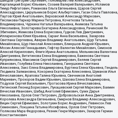
Шведов Григорий Сергеевич, Пономарев Лев Александрович,
Каргалицкий Борис Юльевич, Созаев Валерий Валерьевич, Исламов
Тимур Рифгатович, Романова Ольга Евгеньевна, Щаров Сергей
Алексадрович, Цирульников Борис Альбертович, Гасан Ольга Павловна,
Паутов Юрий Анатольевич, Верховский Александр Маркович,
Пислакова-Паркер Марина Петровна, Кочеткова Татьяна
Владимировна, Чуркина Наталья Валерьевна, Акимова Татьяна
Николаевна, Золотарева Екатерина Александровна, Рачинский Ян
Збигневич, Жемкова Елена Борисовна, Гудков Лев Дмитриевич,
Илларионова Юлия Юрьевна, Саранг Анна Васильевна, Захарова
Светлана Сергеевна, Аверин Владимир Анатольевич, Щур Татьяна
Михайловна, Щур Николай Алексеевич, Блинушов Андрей Юрьевич,
Мосин Алексей Геннадьевич, Гефтер Валентин Михайлович, Симонов
Алексей Кириллович, Флиге Ирина Анатольевна, Мельникова Валентина
Дмитриевна, Вититинова Елена Владимировна, Баженова Светлана
Куприяновна, Максимов Сергей Владимирович, Беляев Сергей
Иванович, Голубева Елена Николаевна, Ганнушкина Светлана
Алексеевна, Закс Елена Владимировна, Буртина Елена Юрьевна, Гендель
Людмила Залмановна, Кокорина Екатерина Алексеевна, Шуманов Илья
Вячеславович, Арапова Галина Юрьевна, Свечников Анатолий
Мариевич, Прохоров Вадим Юрьевич, Шахова Елена Владимировна,
Подузов Сергей Васильевич, Протасова Ирина Вячеславовна,
Литинский Леонид Борисович, Лукашевский Сергей Маркович, Бахмин
Вячеслав Иванович, Шабад Анатолий Ефимович, Сухих Дарья
Николаевна, Орлов Олег Петрович, Добровольская Анна Дмитриевна,
Королева Александра Евгеньевна, Смирнов Владимир Александрович,
Вицин Сергей Ефимович, Золотухин Борис Андреевич, Левинсон Лев
Семенович, Локшина Татьяна Иосифовна, Орлов Олег Петрович,
Полякова Мара Федоровна, Резник Генри Маркович, Захаров Герман
Константинович