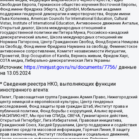
Свободная Европа, Германское общество изучения Восточной Европы,
Фонд имени Фридриха Эберта, XZ gGmbH, Мобильная академия
поддержки гендерной демократии и миротворчества, Форум имени
Льва Копелева, American Councils for International Education, Cultural
Vistas, Institute of International Education, Антивоенное движение Антальи,
Открытый диалог, Школа международных отношений и
государственной политики им Питера Мунка, Российско-канадский
демократический альянс, Школа международных отношений им
Нормана Патерсона, Центр Гражданских Свобод, Фонд Бориса Немцова
за Свободу, Фонд имени Фридриха Науманна за свободу, Феминистское
антивоенное сопротивление, Комитет независимости Ингушетии,
Прометей, Stop Occupation of Karelia, Вернись живым, Фридом Хаус,
СОТА медиа, Либерально-демократическая Лига Украины
Источник:
https://minjust.gov.ru/ru/documents/7756/
данные
на
13.05.2024
* Сведения реестра НКО, выполняющих функции
иностранного агента:
Лилит, Правозащитная группа Гражданин.Армия.Право, Нижегородский
центр немецкой и европейской культуры, Центр гендерных
исследований, Фонд защиты прав граждан Штаб, Институт права и
публичной политики, Фонд борьбы с коррупцией, Альянс врачей,
НАСИЛИЮ.НЕТ, Мы против СПИДа, СВЕЧА, Гуманитарное действие,
Открытый Петербург, Лига Избирателей, Правовая инициатива,
Гражданский Союз, Хасдей Ерушалаим, Центр поддержки и содействия
развитию средств массовой информации, Горячая Линия, В защиту
прав заключенных, Институт глобализации и социальных движений,
Центр социально-информационных инициатив Действие,