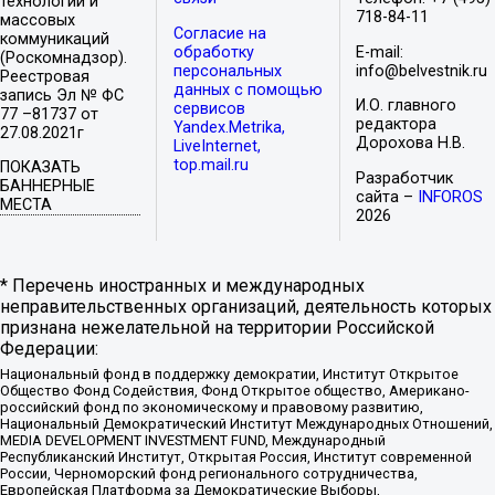
технологий и
718-84-11
массовых
Согласие на
коммуникаций
обработку
E-mail:
(Роскомнадзор).
персональных
info@belvestnik.ru
Реестровая
данных с помощью
запись Эл № ФС
И.О. главного
сервисов
77 –81737 от
редактора
Yandex.Metrika,
27.08.2021г
Дорохова Н.В.
LiveInternet,
top.mail.ru
ПОКАЗАТЬ
Разработчик
БАННЕРНЫЕ
сайта –
INFOROS
МЕСТА
2026
* Перечень иностранных и международных
неправительственных организаций, деятельность которых
признана нежелательной на территории Российской
Федерации:
Национальный фонд в поддержку демократии, Институт Открытое
Общество Фонд Содействия, Фонд Открытое общество, Американо-
российский фонд по экономическому и правовому развитию,
Национальный Демократический Институт Международных Отношений,
MEDIA DEVELOPMENT INVESTMENT FUND, Международный
Республиканский Институт, Открытая Россия, Институт современной
России, Черноморский фонд регионального сотрудничества,
Европейская Платформа за Демократические Выборы,