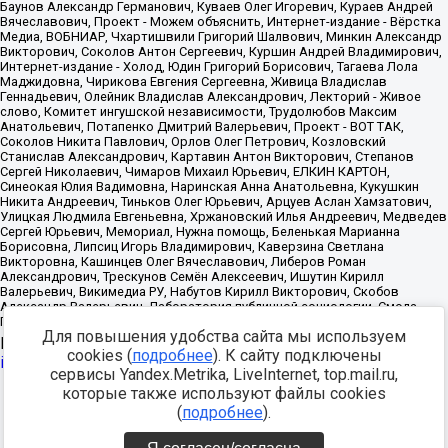
Для повышения удобства сайта мы используем
Источник:
https://minjust.gov.ru/uploaded/files/reestr-
cookies (
подробнее
). К сайту подключены
inostrannyih-agentov-22-03-2024.pdf
данные на
22.03.2024
сервисы Yandex.Metrika, LiveInternet, top.mail.ru,
которые также используют файлы cookies
Разработка -
(
подробнее
).