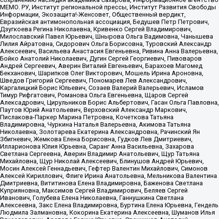
МЕМО. РУ, Институт региональной прессы, Институт Развития Свободы
Информации, Экозащита!-Женсовет, Общественный вердикт,
Евразийская антимонопольная ассоциация, Бедушев Петр Петрович,
Дзугкоева Регина Николаевна, Кривенко Сергей Владимирович,
Милославский Павел Юрьевич, Шнырова Ольга Вадимовна, Чанышева
Лилия Айратовна, Сидорович Ольга Борисовна, Туровский Александр
Алексеевич, Васильева Анастасия Евгеньевна, Ривина Анна Валерьевна,
Бойко Анатолий Николаевич, Дугин Сергей Георгиевич, Пивоваров
Андрей Сергеевич, Аверин Виталий Евгеньевич, Барахоев Магомед
Бекханович, Шарипков Олег Викторович, Мошель Ирина Ароновна,
Шведов Григорий Сергеевич, Пономарев Лев Александрович,
Каргалицкий Борис Юльевич, Созаев Валерий Валерьевич, Исламов
Тимур Рифгатович, Романова Ольга Евгеньевна, Щаров Сергей
Алексадрович, Цирульников Борис Альбертович, Гасан Ольга Павловна,
Паутов Юрий Анатольевич, Верховский Александр Маркович,
Пислакова-Паркер Марина Петровна, Кочеткова Татьяна
Владимировна, Чуркина Наталья Валерьевна, Акимова Татьяна
Николаевна, Золотарева Екатерина Александровна, Рачинский Ян
Збигневич, Жемкова Елена Борисовна, Гудков Лев Дмитриевич,
Илларионова Юлия Юрьевна, Саранг Анна Васильевна, Захарова
Светлана Сергеевна, Аверин Владимир Анатольевич, Щур Татьяна
Михайловна, Щур Николай Алексеевич, Блинушов Андрей Юрьевич,
Мосин Алексей Геннадьевич, Гефтер Валентин Михайлович, Симонов
Алексей Кириллович, Флиге Ирина Анатольевна, Мельникова Валентина
Дмитриевна, Вититинова Елена Владимировна, Баженова Светлана
Куприяновна, Максимов Сергей Владимирович, Беляев Сергей
Иванович, Голубева Елена Николаевна, Ганнушкина Светлана
Алексеевна, Закс Елена Владимировна, Буртина Елена Юрьевна, Гендель
Людмила Залмановна, Кокорина Екатерина Алексеевна, Шуманов Илья