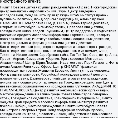
иностранного агента:
Лилит, Правозащитная группа Гражданин.Армия.Право, Нижегородский
центр немецкой и европейской культуры, Центр гендерных
исследований, Фонд защиты прав граждан Штаб, Институт права и
публичной политики, Фонд борьбы с коррупцией, Альянс врачей,
НАСИЛИЮ.НЕТ, Мы против СПИДа, СВЕЧА, Гуманитарное действие,
Открытый Петербург, Лига Избирателей, Правовая инициатива,
Гражданский Союз, Хасдей Ерушалаим, Центр поддержки и содействия
развитию средств массовой информации, Горячая Линия, В защиту
прав заключенных, Институт глобализации и социальных движений,
Центр социально-информационных инициатив Действие,
Благотворительный фонд охраны здоровья и защиты прав граждан,
Благотворительный фонд помощи осужденным и их семьям, Фонд
Тольятти, Новое время, Серебряная тайга, Так-Так-Так, Сова, центр Анна,
Проект Апрель, Самарская губерния, Эра здоровья, Мемориал,
Аналитический Центр Юрия Левады, Издательство Парк Гагарина, Фонд
имени Андрея Рылькова, Сфера, Центр СИБАЛЬТ, Уральская
правозащитная группа, Женщины Евразии, Институт прав человека,
Фонд защиты гласности, Российский исследовательский центр по
правам человека, Дальневосточный центр развития гражданских
инициатив и социального партнерства, Гражданское действие, Центр
независимых социологических исследований, Сутяжник, АКАДЕМИЯ ПО
ПРАВАМ ЧЕЛОВЕКА, Центр развития некоммерческих организаций,
Частное учреждение в Калининграде Совета Министров северных
стран, Гражданское содействие, Трансперенси Интернешнл-Р, Центр
Защиты Прав Средств Массовой Информации, Институт развития
прессы - Сибирь, Частное учреждение в Санкт-Петербурге Совета
Министров Северных Стран, Фонд поддержки свободы прессы,
Гражданский контроль, Человек и Закон, Общественная комиссия по
сохранению наследия академика Сахарова, Информационное агентство