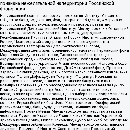
признана нежелательной на территории Российской
Федерации:
Национальный фонд в поддержку демократии, Институт Открытое
Общество Фонд Содействия, Фонд Открытое общество, Американо-
российский фонд по экономическому и правовому развитию,
Национальный Демократический Институт Международных Отношений,
MEDIA DEVELOPMENT INVESTMENT FUND, Международный
Республиканский Институт, Открытая Россия, Институт современной
России, Черноморский фонд регионального сотрудничества,
Европейская Платформа за Демократические Выборы,
Международный центр электоральных исследований, Германский фонд
Маршалла Соединенных Штатов, Тихоокеанский центр защиты
окружающей среды и природных ресурсов, Свободная Россия,
Всемирный конгресс украинцев, Атлантический совет, Человек в беде,
Европейский фонд за демократию, Джеймстаунский фонд, Прожект
Хармони, Родники дракона, Врачи против насильственного извлечения
органов, Фалунь Дафа, Друзья Фалуньгун, Фалуньгун, Коалиция по
расследованию преследования в отношении Фалуньгун в Китае,
Всемирная организация по расследованию преследований Фалуньгун,
Пражский гражданский центр, Ассоциация школ политических
исследований при Совете Европы, Центр либеральной современности,
Форум русскоязычных европейцев, Немецко-русский обмен, Бард
колледж, Европейский выбор, Фонд Ходорковского, Оксфордский
российский фонд, Фонд Будущее России, Компания свободы
информации, Проект Медиа, Международное партнерство за права
человека, Духовное Управление Евангельских Христиан Украинской
Христианской Церкви, Новое Поколение, Духовное Учебное Заведение
Международный Библейский Колледж, Международное христианское
движение, Всемирный Институт Саентологических Предприятий,