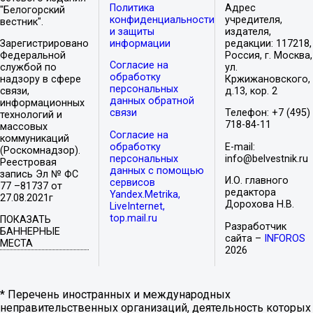
Политика
Адрес
"Белогорский
конфиденциальности
учредителя,
вестник".
и защиты
издателя,
Зарегистрировано
информации
редакции: 117218,
Федеральной
Россия, г. Москва,
Согласие на
службой по
ул.
обработку
надзору в сфере
Кржижановского,
персональных
связи,
д.13, кор. 2
данных обратной
информационных
связи
Телефон: +7 (495)
технологий и
718-84-11
массовых
Согласие на
коммуникаций
обработку
E-mail:
(Роскомнадзор).
персональных
info@belvestnik.ru
Реестровая
данных с помощью
запись Эл № ФС
И.О. главного
сервисов
77 –81737 от
редактора
Yandex.Metrika,
27.08.2021г
Дорохова Н.В.
LiveInternet,
top.mail.ru
ПОКАЗАТЬ
Разработчик
БАННЕРНЫЕ
сайта –
INFOROS
МЕСТА
2026
* Перечень иностранных и международных
неправительственных организаций, деятельность которых