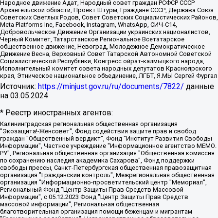
Народное движение Адат, Народный совет граждан РСФСР СССР
Архангельской области, Проект Штурм, Граждане СССР, Держава Союз
Советских Светлых Родов, Совет Советских Социалистических Районов,
Meta Platforms Inc, Facebook, Instagram, WhatsApp, СИЧ-С14,
Добровольческое Движение Организации украинских националистов,
Черный Комитет, Татарстанское Региональное Всетатарское
общественное движение, Невоград, Молодежное Демократическое
Движение Весна, Верховный Совет Татарской Автономной Советской
Социалистической Республики, Конгресс ойрат-калмыцкого народа,
Исполнительный комитет совета народных депутатов Красноярского
края, Этническое национальное объединение, ЛГБТ, Я.МЫ Сергей Фургал
Источник:
https://minjust.gov.ru/ru/documents/7822/
данные
на
03.05.2024
* Реестр иностранных агентов:
Калининградская региональная общественная организация "Экозащита!-Женсовет", Фонд содействия защите прав и свобод граждан "Общественный вердикт", Фонд "Институт Развития Свободы Информации", Частное учреждение "Информационное агентство МЕМО. РУ", Региональная общественная организация "Общественная комиссия по сохранению наследия академика Сахарова", Фонд поддержки свободы прессы, Санкт-Петербургская общественная правозащитная организация "Гражданский контроль", Межрегиональная общественная организация "Информационно-просветительский центр "Мемориал", Региональный Фонд "Центр Защиты Прав Средств Массовой Информации", с 05.12.2023 Фонд "Центр Защиты Прав Средств массовой информации", Региональная общественная благотворительная организация помощи беженцам и мигрантам "Гражданское содействие", Негосударственное образовательное учреждение дополнительного профессионального образования (повышение квалификации) специалистов "АКАДЕМИЯ ПО ПРАВАМ ЧЕЛОВЕКА", Свердловская региональная общественная организация "Сутяжник", Автономная некоммерческая организация "Центр независимых социологических исследований", Союз общественных объединений "Российский исследовательский центр по правам человека", Региональное общественное учреждение научно-информационный центр "МЕМОРИАЛ", Некоммерческая организация "Фонд защиты гласности", Автономная некоммерческая организация "Институт прав человека", Городская общественная организация "Екатеринбургское общество "МЕМОРИАЛ", Городская общественная организация "Рязанское историко-просветительское и правозащитное общество "Мемориал" (Рязанский Мемориал), Челябинский региональный орган общественной самодеятельности – женское общественное объединение "Женщины Евразии", Челябинский региональный орган общественной самодеятельности "Уральская правозащитная группа", Фонд содействия защите здоровья и социальной справедливости имени Андрея Рылькова, Автономная Некоммерческая Организация "Аналитический Центр Юрия Левады", Автономная некоммерческая организация социальной поддержки населения "Проект Апрель", Региональная общественная организация помощи женщинам и детям, находящимся в кризисной ситуации "Информационно-методический центр "Анна", Фонд содействия развитию массовых коммуникаций и правовому просвещению "Так-так-Так", Фонд содействия устойчивому развитию "Серебряная тайга", Свердловский региональный общественный фонд социальных проектов "Новое время", "Idel.Реалии", Кавказ.Реалии, Крым.Реалии, Телеканал Настоящее Время, Татаро-башкирская служба Радио Свобода (Azatliq Radiosi), Радио Свободная Европа/Радио Свобода (PCE/PC), "Сибирь.Реалии", "Фактограф", Благотворительный фонд помощи осужденным и их семьям, Автономная некоммерческая организация "Институт глобализации и социальных движений", Фонд "В защиту прав заключенных", Частное учреждение "Центр поддержки и содействия развитию средств массовой информации", Пензенский региональный общественный благотворительный фонд "Гражданский союз", "Север.Реалии", Некоммерческая организация Фонд "Правовая инициатива", Общество с ограниченной ответственностью "Радио Свободная Европа/Радио Свобода", Чешское информационное агентство "MEDIUM-ORIENT", Красноярская региональная общественная организация "Мы против СПИДа", Камалягин Денис Николаевич, Маркелов Сергей Евгеньевич, Пономарев Лев Александрович, Савицкая Людмила Алексеевна, Автономная некоммерческая организация "Центр по работе с проблемой насилия "НАСИЛИЮ.НЕТ", Межрегиональный профессиональный союз работников здравоохранения "Альянс врачей", Юридическое лицо, зарегистрированное в Латвийской Республике, SIA "Medusa Project" (регистрационный номер 40103797863, дата регистрации 10.06.2014), Некоммерческая организация "Фонд по борьбе с коррупцией", Автономная некоммерческая организация "Институт права и публичной политики", Баданин Роман Сергеевич, Гликин Максим Александрович, Железнова Мария Михайловна, Лукьянова Юлия Сергеевна, Маетная Елизавета Витальевна, Маняхин Петр Борисович, Чуракова Ольга Владимировна, Ярош Юлия Петровна, Юридическое лицо "The Insider SIA", зарегистрированное в Риге, Латвийская Республика (дата регистрации 26.06.2015), являющееся администратором доменного имени интернет-издания "The Insider SIA", https://theins.ru, Постернак Алексей Евгеньевич, Рубин Михаил Аркадьевич, Анин Роман Александрович, Юридическое лицо Istories fonds, зарегистрированное в Латвийской Республике (регистрационный номер 50008295751, дата регистрации 24.02.2020), Великовский Дмитрий Александрович, Долинина Ирина Николаевна, Мароховская Алеся Алексеевна, Шлейнов Роман Юрьевич, Шмагун Олеся Валентиновна, Общество с ограниченной ответственностью "Альтаир 2021", Общество с ограниченной ответственностью "Вега 2021", Общество с ограниченной ответственностью "Главный редактор 2021", Общество с ограниченной ответственностью "Ромашки монолит", Важенков Артем Валерьевич, Ивановская областная общественная организация "Центр гендерных исследований", Гурман Юрий Альбертович, Медиапроект "ОВД-Инфо", Егоров Владимир Владимирович, Жилинский Владимир Александрович, Общество с ограниченной ответственностью "ЗП", Иванова София Юрьевна, Карезина Инна Павловна, Кильтау Екатерина Викторовна, Петров Алексей Викторович, Пискунов Сергей Евгеньевич, Смирнов Сергей Сергеевич, Тихонов Михаил Сергеевич, Общество с ограниченной ответственностью "ЖУРНАЛИСТ-ИНОСТРАННЫЙ АГЕНТ", Арапова Галина Юрьевна, Вольтская Татьяна Анатольевна, Американская компания "Mason G.E.S. Anonymous Foundation" (США), являющаяся владельцем интернет-издания https://mnews.world/, Компания "Stichting Bellingcat", зарегистрированная в Нидерландах (дата регистрации 11.07.2018), Захаров Андрей Вячеславович, Клепиковская Екатерина Дмитриевна, Общество с ограниченной ответственностью "МЕМО", Перл Роман Александрович, Симонов Евгений Алексеевич, Соловьева Елена Анатольевна, Сотников Даниил Владимирович, Сурначева Елизавета Дмитриевна, Автономная некоммерческая организация по защите прав человека и информированию населения "Якутия – Наше Мнение", Общество с ограниченной ответственностью "Москоу диджитал медиа", с 26.01.2023 Общество с ограниченной ответственностью "Чайка Белые сады", Ветошкина Валерия Валерьевна, Заговора Максим Александрович, Межрегиональное общественное движение "Российская ЛГБТ - сеть", Оленичев Максим Владимирович, Павлов Иван Юрьевич, Скворцова Елена Сергеевна, Общество с ограниченной ответственностью "Как бы инагент", Кочетков Игорь Викторович, Общество с ограниченной ответственностью "Честные выборы", Еланчик Олег Александрович, Общество с ограниченной ответственностью "Нобелевский призыв", Гималова Регина Эмилевна, Григорьев Андрей Валерьевич, Григорьева Алина Александровна, Ассоциация по содействию защите прав призывников, альтернативнослужащих и военнослужащих "Правозащитная группа "Гражданин.Армия.Право", Хисамова Регина Фаритовна, Автономная некоммерческая организация по реализации социально-правовых программ "Лилит", Дальневосточное общественное движение "Маяк", Санкт-Петербургская ЛГБТ-инициативная группа "Выход", Инициативная группа ЛГБТ+ "Реверс", Алексеев Андрей Викторович, Бекбулатова Таисия Львовна, Беляев Иван Михайлович, Владыкина Елена Сергеевна, Гельман Марат Александрович, Никульшина Вероника Юрьевна, Толоконникова Надежда Андреевна, Шендерович Виктор Анатольевич, Общество с ограниченной ответственностью "Данное сообщение", Общество с ограниченной ответственностью Издательский дом "Новая глава", Айнбиндер Александра Александровна, Московский комьюнити-центр для ЛГБТ+инициатив, Благотворительный фонд развития филантропии, Deutsche Welle (Германия, Kurt-Schumacher-Strasse 3, 53113 Bonn), Борзунова Мария Михайловна, Воробьев Виктор Викторович, Голубева Анна Львовна, Константинова Алла Михайловна, Малкова Ирина Владимировна, Мурадов Мурад Абдулгалимович, Осетинская Елизавета Николаевна, Понасенков Евгений Николаевич, Ганапольский Матвей Юрьевич, Киселев Евгений Алексеевич, Борухович Ирина Григорьевна, Дремин Иван Тимофеевич, Дубровский Дмитрий Викторович, Красноярская региональная общественная организация поддержки и развития альтернативных образовательных технологий и межкультурных коммуникаций "ИНТЕРРА", Маяковская Екатерина Алексеевна, Фейгин Марк Захарович, Филимонов Андрей Викторович, Дзугкоева Регина Николаевна, Доброхотов Роман Александрович, Дудь Юрий Александрович, Елкин Сергей Владимирович, Кругликов Кирилл Игоревич, Сабунаева Мария Леонидовна, Семенов Алексей Владимирович, Шаинян Карен Багратович, Шульман Екатерина Михайловна, Асафьев Артур Валерьевич, Вахштайн Виктор Семенович, Венедиктов Алексей Алексеевич, Лушникова Екатерина Евгеньевна, Волков Леонид Михайлович, Невзоров Александр Глебович, Пархоменко Сергей Борисович, Сироткин Ярослав Николаевич, Кара-Мурза Владимир Владимирович, Баранова Наталья Владимировна, Гозман Леонид Яковлевич, Кагарлицкий Борис Юльевич, Климарев Михаил Валерьевич, Милов Владимир Станиславович, Автономная некоммерческая организация Краснодарский центр современного искусства "Типография", Моргенштерн Алишер Тагирович, Соболь Любовь Эдуардовна, Общество с ограниченной ответственностью "ЛИЗА НОРМ", Каспаров Гарри Кимович, Ходорковский Михаил Борисович, Общество с ограниченной ответственностью "Апрельские тезисы", Данилович Ирина Брониславовна, Кашин Олег Владимирович, Петров Николай Владимирович, Пивоваров Алексей Владимирович, Соколов Михаил Владимирович, Цветкова Юлия Владимировна, Чичваркин Евгений Александрович, Комитет против пыток/Команда против пыток, Общество с ограниченной ответственностью "Первый научный", Общество с ограниченной ответственностью "Вертолет и ко", Белоцерковская Вероника Борисовна, Кац Максим Евгеньевич, Лазарева Татьяна Юрьевна, Шаведдинов Руслан Табризович, Яшин Илья Валерьевич, Общество с ограниченной ответственностью "Иноагент ААВ", Алешковский Дмитрий Петрович, Альбац Евгения Марковна, Быков Дмитрий Львович, Галямина Юлия Евгеньевна, Лойко Сергей Леонидович, Мартынов Кирилл Константинович, Медведев Сергей Александрович, Крашенинников Федор Геннадиевич, Гордеева Катерина Вл