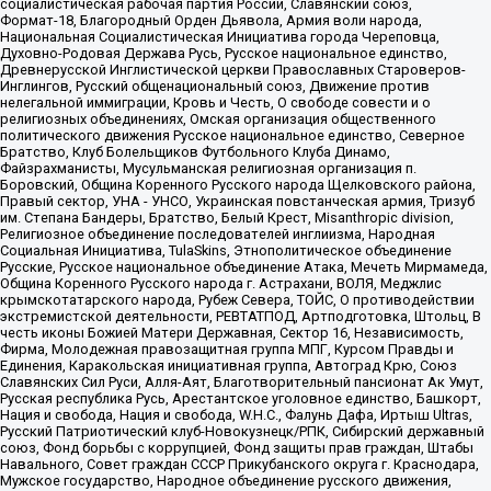
социалистическая рабочая партия России, Славянский союз,
Формат-18, Благородный Орден Дьявола, Армия воли народа,
Национальная Социалистическая Инициатива города Череповца,
Духовно-Родовая Держава Русь, Русское национальное единство,
Древнерусской Инглистической церкви Православных Староверов-
Инглингов, Русский общенациональный союз, Движение против
нелегальной иммиграции, Кровь и Честь, О свободе совести и о
религиозных объединениях, Омская организация общественного
политического движения Русское национальное единство, Северное
Братство, Клуб Болельщиков Футбольного Клуба Динамо,
Файзрахманисты, Мусульманская религиозная организация п.
Боровский, Община Коренного Русского народа Щелковского района,
Правый сектор, УНА - УНСО, Украинская повстанческая армия, Тризуб
им. Степана Бандеры, Братство, Белый Крест, Misanthropic division,
Религиозное объединение последователей инглиизма, Народная
Социальная Инициатива, TulaSkins, Этнополитическое объединение
Русские, Русское национальное объединение Атака, Мечеть Мирмамеда,
Община Коренного Русского народа г. Астрахани, ВОЛЯ, Меджлис
крымскотатарского народа, Рубеж Севера, ТОЙС, О противодействии
экстремистской деятельности, РЕВТАТПОД, Артподготовка, Штольц, В
честь иконы Божией Матери Державная, Сектор 16, Независимость,
Фирма, Молодежная правозащитная группа МПГ, Курсом Правды и
Единения, Каракольская инициативная группа, Автоград Крю, Союз
Славянских Сил Руси, Алля-Аят, Благотворительный пансионат Ак Умут,
Русская республика Русь, Арестантское уголовное единство, Башкорт,
Нация и свобода, Нация и свобода, W.H.С., Фалунь Дафа, Иртыш Ultras,
Русский Патриотический клуб-Новокузнецк/РПК, Сибирский державный
союз, Фонд борьбы с коррупцией, Фонд защиты прав граждан, Штабы
Навального, Совет граждан СССР Прикубанского округа г. Краснодара,
Мужское государство, Народное объединение русского движения,