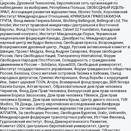
Церковь Духовной Технологии, Европейская сеть организаций по
наблюдению за выборами, Республика Польша, СВОБОДНЫЙ ИДЕЛЬ-
УРАЛ, Ассоциация развития журналистики, IStories fonds, Королевский
Институт Международных Отношений, КРИМСЬКА ПРАВОЗАХИСНА
ГРУПА, Фонд имени Генриха Бёлля, Stichting Bellingcat, Bellingcat Ltd, The
Insider, Институт правовой инициативы Центральной и Восточной
Европы, Фонд Открытой Эстонии, Calvert 22 Foundation, Канадский
украинский конгресс, Институт Макдональда-Лорье, Украинская
национальная федерация Канады, Декабристы, Международный
научный центр им Вудро Вильсона, Свободная пресса, Возрождение,
Всеукраинский духовный центр , Риддл, Русский антивоенный комитет в
Швеции, Проект Медуза, Фонд Андрея Сахарова, Форум свободной
России, Лига Свободных Наций, Transparеncy International, Форум
Свободных Народов ПостРоссии, Солидарность с гражданским
движением в России – Solidarus, КрымSOS, Свободный университет,
Институт государственного управления, Форум гражданского общества
Россия, Беллона, Союз жителей островов Тисима и Хабомаи, Съезд
народных депутатов, Гринпис Интернешнл, Фонд борьбы с коррупцией
Инк, Завет церквей TCCN, Агора, Всемирный фонд природы, BDR Novaja
Gazeta-Europe, Алтай проект, Образовательный дом прав человека
Чернигов, Фонд Дом Прав Человека, Белорусский дом прав человека
имени Бориса Звозскова, Дом прав человека Тбилиси, Дом прав
человека Ереван, Дом прав человека Крым, Центр дикого лосося, TVR
Studios, ТВ Дождь, Центр европейских исследований им Вилфрида
Мартенса, Сетевое объединение журналистов расследователей,
АЛЛАТРА, За свободную Россию, Свободная Бурятия, Uralic, UnKremlin,
Международная федерация транспортных рабочих, ИстЧам Финланд,
Гудзоновский институт, Фонд Демократического Развития,
Комитет-2024, Центрально-Европейский университет, Центр
восточноевропейских и международных исследований, Общество