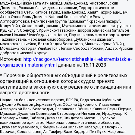
Муджахеды джамаата Ат-Тавхида Валь-Джихад, Чистопольский
Джамаат, Рохнамо ба суи давлати исломи, Террористическое
сообщество Сеть, Катиба Таухид валь-Джихад, Хайят Тахрир аш-Шам,
Ахлю Сунна Валь Джамаа, National Socialism/White Power,
Артподготовка, Религиозная группа “Джамаат “Красный пахарь”,
Колумбайн, Хатлонский джамаат, Мусульманская религиозная группа п.
Кушкуль г. Оренбург, Крымско-татарский добровольческий батальон
имени Номана Челебиджихана, Азов, Партия исламского возрождения
Таджикистана, Народная самооборона, Дуббайский джамаат,
московская ячейка, Батал-Хаджи Белхороев, Маньяки Культ Убийц,
Молодёжь Которая Улыбается, Легион Свобода России, Айдар, Русский
добровольческий корпус
Источник:
http://nac.gov.ru/terroristicheskie-i-ekstremistskie-
organizacii-i-materialy.html
данные на
16.11.2023
* Перечень общественных объединений и религиозных
организаций в отношении которых судом принято
вступившее в законную силу решение о ликвидации или
запрете деятельности:
Национал-большевистская партия, ВЕК РА, Рада земли Кубанской
Духовно Родовой Державы Русь, Община Духовного Управления
Асгардской Веси Беловодья, Славянская Община Капища Веды Перуна,
Мужская Духовная Семинария Староверов-Инглингов, Нурджулар, К
Богодержавию, Таблиги Джамаат, Свидетели Иеговы, Русское
национальное единство, Национал-социалистическое общество,
Джамаат мувахидов, Объединенный Вилайат Кабарды, Балкарии и
Карачая, Союз славян, Ат-Такфир Валь-Хиджра, Пит Буль, Национал-