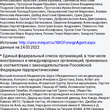
Вячеславович, Арапова Галина Юрьевна, Свечников Анатолий
Мариевич, Прохоров Вадим Юрьевич, Шахова Елена Владимировна,
Подузов Сергей Васильевич, Протасова Ирина Вячеславовна,
Литинский Леонид Борисович, Лукашевский Сергей Маркович, Бахмин
Вячеслав Иванович, Шабад Анатолий Ефимович, Сухих Дарья
Николаевна, Орлов Олег Петрович, Добровольская Анна Дмитриевна,
Королева Александра Евгеньевна, Смирнов Владимир Александрович,
Вицин Сергей Ефимович, Золотухин Борис Андреевич, Левинсон Лев
Семенович, Локшина Татьяна Иосифовна, Орлов Олег Петрович,
Полякова Мара Федоровна, Резник Генри Маркович, Захаров Герман
Константинович
Источник:
http://unro.minjust.ru/NKOForeignAgent.aspx
данные на
24.03.2022
* Единый федеральный список организаций, в том числе
иностранных и международных организаций, признанных
в соответствии с законодательством Российской
Федерации террористическими:
Высший военный Маджлисуль Шура Объединенных сил моджахедов
Кавказа, Конгресс народов Ичкерии и Дагестана, База, Асбат аль-
Ансар, Священная война, Исламская группа, Братья-мусульмане, Партия
исламского освобождения, Лашкар-И-Тайба, Исламская группа,
Движение Талибан, Исламская партия Туркестана, Общество
социальных реформ, Общество возрождения исламского наследия,
Дом двух святых, Джунд аш-Шам, Исламский джихад, Аль-Каида, Имарат
Кавказ, АБТО, Правый сектор, Исламское государство, Джабха аль-
Нусра ли-Ахль аш-Шам, Народное ополчение имени К. Минина и Д.
Пожарского, Аджр от Аллаха Субхану уа Тагьаля SHAM, АУМ Синрике,