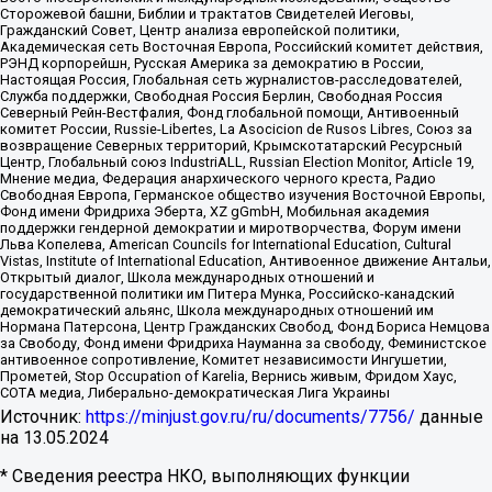
Сторожевой башни, Библии и трактатов Свидетелей Иеговы,
Гражданский Совет, Центр анализа европейской политики,
Академическая сеть Восточная Европа, Российский комитет действия,
РЭНД корпорейшн, Русская Америка за демократию в России,
Настоящая Россия, Глобальная сеть журналистов-расследователей,
Служба поддержки, Свободная Россия Берлин, Свободная Россия
Северный Рейн-Вестфалия, Фонд глобальной помощи, Антивоенный
комитет России, Russie-Libertes, La Asocicion de Rusos Libres, Союз за
возвращение Северных территорий, Крымскотатарский Ресурсный
Центр, Глобальный союз IndustriALL, Russian Election Monitor, Article 19,
Мнение медиа, Федерация анархического черного креста, Радио
Свободная Европа, Германское общество изучения Восточной Европы,
Фонд имени Фридриха Эберта, XZ gGmbH, Мобильная академия
поддержки гендерной демократии и миротворчества, Форум имени
Льва Копелева, American Councils for International Education, Cultural
Vistas, Institute of International Education, Антивоенное движение Антальи,
Открытый диалог, Школа международных отношений и
государственной политики им Питера Мунка, Российско-канадский
демократический альянс, Школа международных отношений им
Нормана Патерсона, Центр Гражданских Свобод, Фонд Бориса Немцова
за Свободу, Фонд имени Фридриха Науманна за свободу, Феминистское
антивоенное сопротивление, Комитет независимости Ингушетии,
Прометей, Stop Occupation of Karelia, Вернись живым, Фридом Хаус,
СОТА медиа, Либерально-демократическая Лига Украины
Источник:
https://minjust.gov.ru/ru/documents/7756/
данные
на
13.05.2024
* Сведения реестра НКО, выполняющих функции