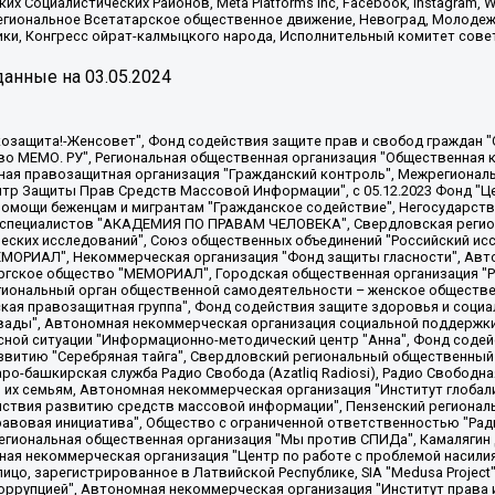
х Социалистических Районов, Meta Platforms Inc, Facebook, Instagram
Региональное Всетатарское общественное движение, Невоград, Молоде
ки, Конгресс ойрат-калмыцкого народа, Исполнительный комитет сове
анные на
03.05.2024
 "Мы против СПИДа", Камалягин Денис Николаевич, Маркелов Сергей Евгеньевич, Пономарев Лев Александрович, Савицкая Людмила Алексеевна, Автономная некоммерческая организация "Центр по работе с проблемой насилия "НАСИЛИЮ.НЕТ", Межрегиональный профессиональный союз работников здравоохранения "Альянс врачей", Юридическое лицо, зарегистрированное в Латвийской Республике, SIA "Medusa Project" (регистрационный номер 40103797863, дата регистрации 10.06.2014), Некоммерческая организация "Фонд по борьбе с коррупцией", Автономная некоммерческая организация "Институт права и публичной политики", Баданин Роман Сергеевич, Гликин Максим Александрович, Железнова Мария Михайловна, Лукьянова Юлия Сергеевна, Маетная Елизавета Витальевна, Маняхин Петр Борисович, Чуракова Ольга Владимировна, Ярош Юлия Петровна, Юридическое лицо "The Insider SIA", зарегистрированное в Риге, Латвийская Республика (дата регистрации 26.06.2015), являющееся администратором доменного имени интернет-издания "The Insider SIA", https://theins.ru, Постернак Алексей Евгеньевич, Рубин Михаил Аркадьевич, Анин Роман Александрович, Юридическое лицо Istories fonds, зарегистрированное в Латвийской Республике (регистрационный номер 50008295751, дата регистрации 24.02.2020), Великовский Дмитрий Александрович, Долинина Ирина Николаевна, Мароховская Алеся Алексеевна, Шлейнов Роман Юрьевич, Шмагун Олеся Валентиновна, Общество с ограниченной ответственностью "Альтаир 2021", Общество с ограниченной ответственностью "Вега 2021", Общество с ограниченной ответственностью "Главный редактор 2021", Общество с ограниченной ответственностью "Ромашки монолит", Важенков Артем Валерьевич, Ивановская областная общественная организация "Центр гендерных исследований", Гурман Юрий Альбертович, Медиапроект "ОВД-Инфо", Егоров Владимир Владимирович, Жилинский Владимир Александрович, Общество с ограниченной ответственностью "ЗП", Иванова София Юрьевна, Карезина Инна Павловна, Кильтау Екатерина Викторовна, Петров Алексей Викторович, Пискунов Сергей Евгеньевич, Смирнов Сергей Сергеевич, Тихонов Михаил Сергеевич, Общество с ограниченной ответственностью "ЖУРНАЛИСТ-ИНОСТРАННЫЙ АГЕНТ", Арапова Галина Юрьевна, Вольтская Татьяна Анатольевна, Американская компания "Mason G.E.S. Anonymous Foundation" (США), являющаяся владельцем интернет-издания https://mnews.world/, Компания "Stichting Bellingcat", зарегистрированная в Нидерландах (дата регистрации 11.07.2018), Захаров Андрей Вячеславович, Клепиковская Екатерина Дмитриевна, Общество с ограниченной ответственностью "МЕМО", Перл Роман Александрович, Симонов Евгений Алексеевич, Соловьева Елена Анатольевна, Сотников Даниил Владимирович, Сурначева Елизавета Дмитриевна, Автономная некоммерческая организация по защите прав человека и информированию населения "Якутия – Наше Мнение", Общество с ограниченной ответственностью "Москоу диджитал медиа", с 26.01.2023 Общество с ограниченной ответственностью "Чайка Белые сады", Ветошкина Валерия Валерьевна, Заговора Максим Александрович, Межрегиональное общественное движение "Российская ЛГБТ - сеть", Оленичев Максим Владимирович, Павлов Иван Юрьевич, Скворцова Елена Сергеевна, Общество с ограниченной ответственностью "Как бы инагент", Кочетков Игорь Викторович, Общество с ограниченной ответственностью "Честные выборы", Еланчик Олег Александрович, Общество с ограниченной ответственностью "Нобелевский призыв", Гималова Регина Эмилевна, Григорьев Андрей Валерьевич, Григорьева Алина Александровна, Ассоциация по содействию защите прав призывников, альтернативнослужащих и военнослужащих "Правозащитная группа "Гражданин.Армия.Право", Хисамова Регина Фаритовна, Автономная некоммерческая организация по реализации социально-правовых программ "Лилит"