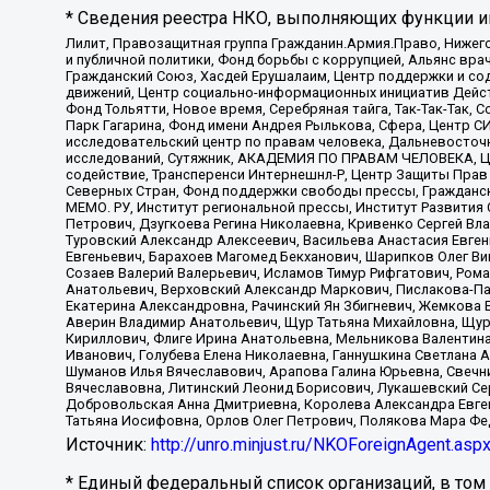
* Сведения реестра НКО, выполняющих функции ин
Лилит, Правозащитная группа Гражданин.Армия.Право, Нижего
и публичной политики, Фонд борьбы с коррупцией, Альянс вр
Гражданский Союз, Хасдей Ерушалаим, Центр поддержки и сод
движений, Центр социально-информационных инициатив Дейс
Фонд Тольятти, Новое время, Серебряная тайга, Так-Так-Так,
Парк Гагарина, Фонд имени Андрея Рылькова, Сфера, Центр С
исследовательский центр по правам человека, Дальневосточн
исследований, Сутяжник, АКАДЕМИЯ ПО ПРАВАМ ЧЕЛОВЕКА, Це
содействие, Трансперенси Интернешнл-Р, Центр Защиты Прав
Северных Стран, Фонд поддержки свободы прессы, Гражданск
МЕМО. РУ, Институт региональной прессы, Институт Развити
Петрович, Дзугкоева Регина Николаевна, Кривенко Сергей В
Туровский Александр Алексеевич, Васильева Анастасия Евген
Евгеньевич, Барахоев Магомед Бекханович, Шарипков Олег В
Созаев Валерий Валерьевич, Исламов Тимур Рифгатович, Рома
Анатольевич, Верховский Александр Маркович, Пислакова-Па
Екатерина Александровна, Рачинский Ян Збигневич, Жемкова 
Аверин Владимир Анатольевич, Щур Татьяна Михайловна, Щур
Кириллович, Флиге Ирина Анатольевна, Мельникова Валентин
Иванович, Голубева Елена Николаевна, Ганнушкина Светлана 
Шуманов Илья Вячеславович, Арапова Галина Юрьевна, Свечн
Вячеславовна, Литинский Леонид Борисович, Лукашевский Се
Добровольская Анна Дмитриевна, Королева Александра Евген
Татьяна Иосифовна, Орлов Олег Петрович, Полякова Мара Фе
Источник:
http://unro.minjust.ru/NKOForeignAgent.asp
* Единый федеральный список организаций, в том