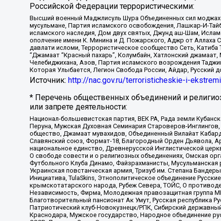
Российской Федерации террористическими:
Высший военный Маджлисуль Шура Объединенных сил моджахедо
мусульмане, Партия исламского освобождения, Лашкар-И-Тай
исламского наследия, Дом двух святых, Джунд аш-Шам, Ислам
ополчение имени К. Минина и Д. Пожарского, Аджр от Аллаха 
давлати исломи, Террористическое сообщество Сеть, Катиба Та
“Джамаат “Красный пахарь”, Колумбайн, Хатлонский джамаат, 
Челебиджихана, Азов, Партия исламского возрождения Таджи
Которая Улыбается, Легион Свобода России, Айдар, Русский 
Источник:
http://nac.gov.ru/terroristicheskie-i-ekstrem
* Перечень общественных объединений и религио
или запрете деятельности:
Национал-большевистская партия, ВЕК РА, Рада земли Кубан
Перуна, Мужская Духовная Семинария Староверов-Инглингов, 
общество, Джамаат мувахидов, Объединенный Вилайат Кабарды
Славянский союз, Формат-18, Благородный Орден Дьявола, А
национальное единство, Древнерусской Инглистической церк
О свободе совести и о религиозных объединениях, Омская ор
Футбольного Клуба Динамо, Файзрахманисты, Мусульманская р
Украинская повстанческая армия, Тризуб им. Степана Бандеры,
Инициатива, TulaSkins, Этнополитическое объединение Русски
крымскотатарского народа, Рубеж Севера, ТОЙС, О противоде
Независимость, Фирма, Молодежная правозащитная группа МПГ
Благотворительный пансионат Ак Умут, Русская республика Рус
Патриотический клуб-Новокузнецк/РПК, Сибирский державный 
Краснодара, Мужское государство, Народное объединение ру