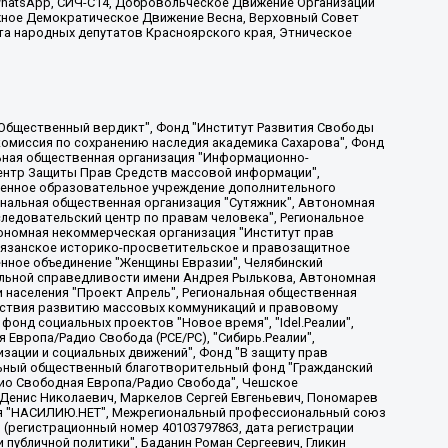
, WhatsApp, СИЧ-С14, Добровольческое Движение Организации
жное Демократическое Движение Весна, Верховный Совет
та народных депутатов Красноярского края, Этническое
, Дальневосточное общественное движение "Маяк", Санкт-Петербургская ЛГБТ-инициативная группа "Выход", Инициативная группа ЛГБТ+ "Реверс", Алексеев Андрей Викторович, Бекбулатова Таисия Львовна, Беляев Иван Михайлович, Владыкина Елена Сергеевна, Гельман Марат Александрович, Никульшина Вероника Юрьевна, Толоконникова Надежда Андреевна, Шендерович Виктор Анатольевич, Общество с ограниченной ответственностью "Данное сообщение", Общество с ограниченной ответственностью Издательский дом "Новая глава", Айнбиндер Александра Александровна, Московский комьюнити-центр для ЛГБТ+инициатив, Благотворительный фонд развития филантропии, Deutsche Welle (Германия, Kurt-Schumacher-Strasse 3, 53113 Bonn), Борзунова Мария Михайловна, Воробьев Виктор Викторович, Голубева Анна Львовна, Константинова Алла Михайловна, Малкова Ирина Владимировна, Мурадов Мурад Абдулгалимович, Осетинская Елизавета Николаевна, Понасенков Евгений Николаевич, Ганапольский Матвей Юрьевич, Киселев Евгений Алексеевич, Борухович Ирина Григорьевна, Дремин Иван Тимофеевич, Дубровский Дмитрий Викторович, Красноярская региональная общественная организация поддержки и развития альтернативных образовательных технологий и межкультурных коммуникаций "ИНТЕРРА", Маяковская Екатерина Алексеевна, Фейгин Марк Захарович, Филимонов Андрей Викторович, Дзугкоева Регина Николаевна, Доброхотов Роман Александрович, Дудь Юрий Александрович, Елкин Сергей Владимирович, Кругликов Кирилл Игоревич, Сабунаева Мария Леонидовна, Семенов Алексей Владимирович, Шаинян Карен Багратович, Шульман Екатерина Михайловна, Асафьев Артур Валерьевич, Вахштайн Виктор Семенович, Венедиктов Алексей Алексеевич, Лушникова Екатерина Евгеньевна, Волков Леонид Михайлович, Невзоров Александр Глебович, Пархоменко Сергей Борисович, Сироткин Ярослав Николаевич, Кара-Мурза Владимир Владимирович, Баранова Наталья Владимировна, Гозман Леонид Яковлевич, Кагарлицкий Борис Юльевич, Климарев Михаил Валерьевич, Милов Владимир Станиславович, Автономная некоммерческая организация Краснодарский центр современного искусства "Типография", Моргенштерн Алишер Тагирович, Соболь Любовь Эдуардовна, Общество с ограниченной ответственностью "ЛИЗА НОРМ", Каспаров Гарри Кимович, Ходорковский Михаил Борисович, Общество с ограниченной ответственностью "Апрельские тезисы", Данилович Ирина Брониславовна, Кашин Олег Владимирович, Петров Николай Владимирович, Пивоваров Алексей Владимирович, Соколов Михаил Владимирович, Цветкова Юлия Владимировна, Чичваркин Евгений Александрович, Комитет против пыток/Команда против пыток, Общество с ограниченной ответственностью "Первый научный", Общество с ограниченной ответственностью "Вертолет и ко", Белоцерковская Вероника Борисовна, Кац Максим Евгеньевич, Лазарева Татьяна Юрьевна, Шаведдинов Руслан Табризович, Яшин Илья Валерьевич, Общество с ограниченной ответственностью "Иноагент ААВ", Алешковский Дмитрий Петрович, Альбац Евгения Марковна, Быков Дмитрий Львович, Галямина Юлия Евгеньевна, Лойко Сергей Леонидович, Мартынов Кирилл Константинович, Медведев Сергей Александрович, Крашенинников Федор Геннадиевич, Гордеева Катерина Вл