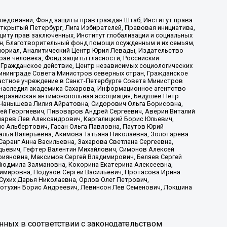
ледований, Фонд защиты прав граждан Штаб, Институт права
Открытый Петербург, Лига Избирателей, Правовая инициатива,
иту прав заключенных, Институт глобализации и социальных
н, Благотворительный фонд помощи осужденным и их семьям,
Мемориал, Аналитический Центр Юрия Левады, Издательство
рав человека, Фонд защиты гласности, Российский
 Гражданское действие, Центр независимых социологических
ининграде Совета Министров северных стран, Гражданское
астное учреждение в Санкт-Петербурге Совета Министров
 наследия академика Сахарова, Информационное агентство
Евразийская антимонопольная ассоциация, Бедушев Петр
 Чанышева Лилия Айратовна, Сидорович Ольга Борисовна,
гей Георгиевич, Пивоваров Андрей Сергеевич, Аверин Виталий
марев Лев Александрович, Каргалицкий Борис Юльевич,
с Альбертович, Гасан Ольга Павловна, Паутов Юрий
алья Валерьевна, Акимова Татьяна Николаевна, Золотарева
аранг Анна Васильевна, Захарова Светлана Сергеевна,
дьевич, Гефтер Валентин Михайлович, Симонов Алексей
рияновна, Максимов Сергей Владимирович, Беляев Сергей
 Людмила Залмановна, Кокорина Екатерина Алексеевна,
имировна, Подузов Сергей Васильевич, Протасова Ирина
Сухих Дарья Николаевна, Орлов Олег Петрович,
отухин Борис Андреевич, Левинсон Лев Семенович, Локшина
нных в соответствии с законодательством