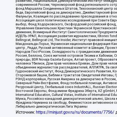
развитию, Национальный Демократический Институт Междуна
современной России, Черноморский фонд регионального сот
фонд Маршалла Соединенных Штатов, Тихоокеанский центр за
беде, Европейский фонд за демократию, Джеймстаунский фонд
Фалуньгун, Коалиция по расследованию преследования в отно
Ассоциация школ политических исследований при Совете Евр
выбор, Фонд Ходорковского, Оксфордский российский фонд, 
Управление Евангельских Христиан Украинской Христианской
движение, Всемирный Институт Саентологических Предприяти
ИДЕЛЬ-УРАЛ, Ассоциация развития журналистики, IStories fo
Bellingcat, Bellingcat Ltd, The Insider, Институт правовой ин
Макдональда-Лорье, Украинская национальная федерация Кан
центр , Риддл, Русский антивоенный комитет в Швеции, Проект
Народов ПостРоссии, Солидарность с гражданским движением 
Россия, Беллона, Союз жителей островов Тисима и Хабомаи, 
природы, BDR Novaja Gazeta-Europe, Алтай проект, Образова
человека Тбилиси, Дом прав человека Ереван, Дом прав челов
объединение журналистов расследователей, АЛЛАТРА, За своб
Гудзоновский институт, Фонд Демократического Развития, К
Сторожевой башни, Библии и трактатов Свидетелей Иеговы, Г
РЭНД корпорейшн, Русская Америка за демократию в России, 
Северный Рейн-Вестфалия, Фонд глобальной помощи, Антивоенн
Ресурсный Центр, Глобальный союз IndustriALL, Russian Electi
Восточной Европы, Фонд имени Фридриха Эберта, XZ gGmbH, М
International Education, Cultural Vistas, Institute of Intern
Мунка, Российско-канадский демократический альянс, Школа
Фридриха Науманна за свободу, Феминистское антивоенное соп
Либерально-демократическая Лига Украины
Источник:
https://minjust.gov.ru/ru/documents/7756/
д