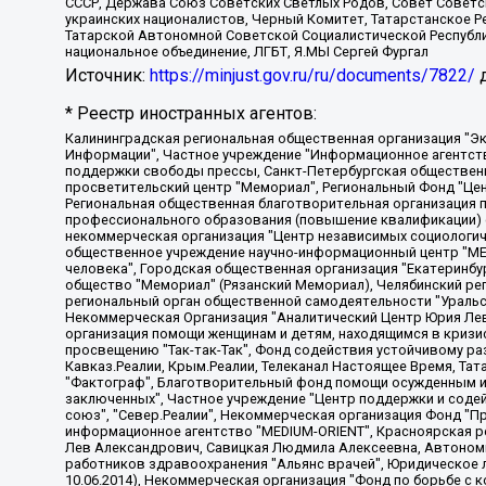
СССР, Держава Союз Советских Светлых Родов, Совет Советски
украинских националистов, Черный Комитет, Татарстанское 
Татарской Автономной Советской Социалистической Республи
национальное объединение, ЛГБТ, Я.МЫ Сергей Фургал
Источник:
https://minjust.gov.ru/ru/documents/7822/
д
* Реестр иностранных агентов:
Калининградская региональная общественная организация "Экозащита!-Женсовет", Фонд содействия защите прав и свобод граждан "Общественный вердикт", Фонд "Институт Развития Свободы Информации", Частное учреждение "Информационное агентство МЕМО. РУ", Региональная общественная организация "Общественная комиссия по сохранению наследия академика Сахарова", Фонд поддержки свободы прессы, Санкт-Петербургская общественная правозащитная организация "Гражданский контроль", Межрегиональная общественная организация "Информационно-просветительский центр "Мемориал", Региональный Фонд "Центр Защиты Прав Средств Массовой Информации", с 05.12.2023 Фонд "Центр Защиты Прав Средств массовой информации", Региональная общественная благотворительная организация помощи беженцам и мигрантам "Гражданское содействие", Негосударственное образовательное учреждение дополнительного профессионального образования (повышение квалификации) специалистов "АКАДЕМИЯ ПО ПРАВАМ ЧЕЛОВЕКА", Свердловская региональная общественная организация "Сутяжник", Автономная некоммерческая организация "Центр независимых социологических исследований", Союз общественных объединений "Российский исследовательский центр по правам человека", Региональное общественное учреждение научно-информационный центр "МЕМОРИАЛ", Некоммерческая организация "Фонд защиты гласности", Автономная некоммерческая организация "Институт прав человека", Городская общественная организация "Екатеринбургское общество "МЕМОРИАЛ", Городская общественная организация "Рязанское историко-просветительское и правозащитное общество "Мемориал" (Рязанский Мемориал), Челябинский региональный орган общественной самодеятельности – женское общественное объединение "Женщины Евразии", Челябинский региональный орган общественной самодеятельности "Уральская правозащитная группа", Фонд содействия защите здоровья и социальной справедливости имени Андрея Рылькова, Автономная Некоммерческая Организация "Аналитический Центр Юрия Левады", Автономная некоммерческая организация социальной поддержки населения "Проект Апрель", Региональная общественная организация помощи женщинам и детям, находящимся в кризисной ситуации "Информационно-методический центр "Анна", Фонд содействия развитию массовых коммуникаций и правовому просвещению "Так-так-Так", Фонд содействия устойчивому развитию "Серебряная тайга", Свердловский региональный общественный фонд социальных проектов "Новое время", "Idel.Реалии", Кавказ.Реалии, Крым.Реалии, Телеканал Настоящее Время, Татаро-башкирская служба Радио Свобода (Azatliq Radiosi), Радио Свободная Европа/Радио Свобода (PCE/PC), "Сибирь.Реалии", "Фактограф", Благотворительный фонд помощи осужденным и их семьям, Автономная некоммерческая организация "Институт глобализации и социальных движений", Фонд "В защиту прав заключенных", Частное учреждение "Центр поддержки и содействия развитию средств массовой информации", Пензенский региональный общественный благотворительный фонд "Гражданский союз", "Север.Реалии", Некоммерческая организация Фонд "Правовая инициатива", Общество с ограниченной ответственностью "Радио Свободная Европа/Радио Свобода", Чешское информационное агентство "MEDIUM-ORIENT", Красноярская региональная общественная организация