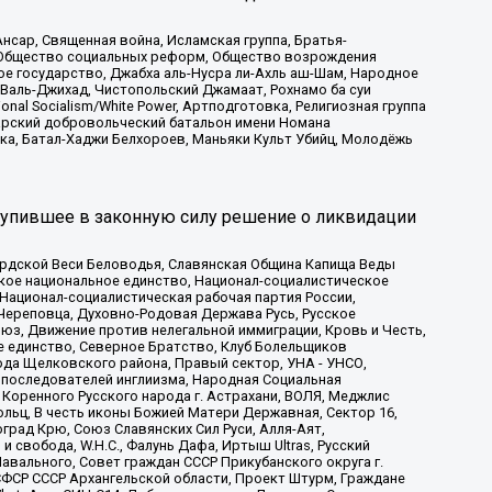
сар, Священная война, Исламская группа, Братья-
а, Общество социальных реформ, Общество возрождения
ое государство, Джабха аль-Нусра ли-Ахль аш-Шам, Народное
 Валь-Джихад, Чистопольский Джамаат, Рохнамо ба суи
nal Socialism/White Power, Артподготовка, Религиозная группа
атарский добровольческий батальон имени Номана
ка, Батал-Хаджи Белхороев, Маньяки Культ Убийц, Молодёжь
тупившее в законную силу решение о ликвидации
ардской Веси Беловодья, Славянская Община Капища Веды
ское национальное единство, Национал-социалистическое
 Национал-социалистическая рабочая партия России,
Череповца, Духовно-Родовая Держава Русь, Русское
з, Движение против нелегальной иммиграции, Кровь и Честь,
е единство, Северное Братство, Клуб Болельщиков
ода Щелковского района, Правый сектор, УНА - УНСО,
ие последователей инглиизма, Народная Социальная
 Коренного Русского народа г. Астрахани, ВОЛЯ, Меджлис
льц, В честь иконы Божией Матери Державная, Сектор 16,
рад Крю, Союз Славянских Сил Руси, Алля-Аят,
 свобода, W.H.С., Фалунь Дафа, Иртыш Ultras, Русский
вального, Совет граждан СССР Прикубанского округа г.
ФСР СССР Архангельской области, Проект Штурм, Граждане