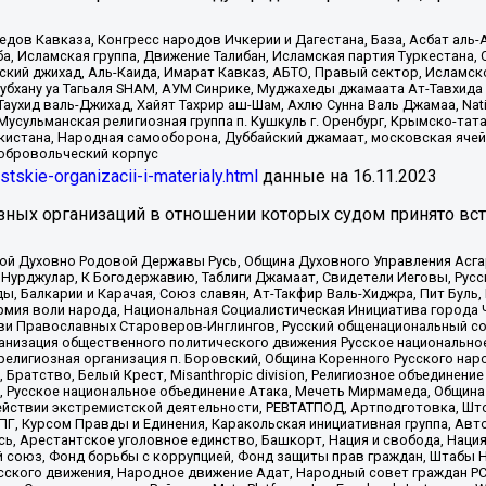
в Кавказа, Конгресс народов Ичкерии и Дагестана, База, Асбат аль-Ан
ба, Исламская группа, Движение Талибан, Исламская партия Туркестан
ский джихад, Аль-Каида, Имарат Кавказ, АБТО, Правый сектор, Исламск
Субхану уа Тагьаля SHAM, АУМ Синрике, Муджахеды джамаата Ат-Тавхида
ухид валь-Джихад, Хайят Тахрир аш-Шам, Ахлю Сунна Валь Джамаа, Natio
Мусульманская религиозная группа п. Кушкуль г. Оренбург, Крымско-т
кистана, Народная самооборона, Дуббайский джамаат, московская ячей
добровольческий корпус
istskie-organizacii-i-materialy.html
данные на
16.11.2023
зных организаций в отношении которых судом принято вс
ской Духовно Родовой Державы Русь, Община Духовного Управления Асг
Нурджулар, К Богодержавию, Таблиги Джамаат, Свидетели Иеговы, Рус
, Балкарии и Карачая, Союз славян, Ат-Такфир Валь-Хиджра, Пит Буль,
рмия воли народа, Национальная Социалистическая Инициатива города 
ви Православных Староверов-Инглингов, Русский общенациональный сою
ганизация общественного политического движения Русское национально
елигиозная организация п. Боровский, Община Коренного Русского нар
 Братство, Белый Крест, Misanthropic division, Религиозное объединен
е, Русское национальное объединение Атака, Мечеть Мирмамеда, Община
йствии экстремистской деятельности, РЕВТАТПОД, Артподготовка, Што
, Курсом Правды и Единения, Каракольская инициативная группа, Автог
ь, Арестантское уголовное единство, Башкорт, Нация и свобода, Нация и
союз, Фонд борьбы с коррупцией, Фонд защиты прав граждан, Штабы На
сского движения, Народное движение Адат, Народный совет граждан РС