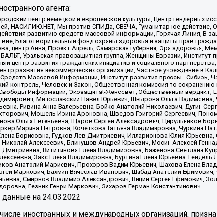
остранного агента:
родский центр немецкой и европейской культуры, Центр гендерных исс
ачей, НАСИЛИЮ.НЕТ, Мы против СПИДа, СВЕЧА, Гуманитарное действие, 
ействия развитию средств массовой информации, Горячая Линия, В защ
твие, Благотворительный фонд охраны здоровья и защиты прав гражда
 Сова, центр Анна, Проект Апрель, Самарская губерния, Эра здоровья, 
ИБАЛЬТ, Уральская правозащитная группа, Женщины Евразии, Институт п
ый центр развития гражданских инициатив и социального партнерства,
нтр развития некоммерческих организаций, Частное учреждение в Кал
 Средств Массовой Информации, Институт развития прессы - Сибирь, Ч
ий контроль, Человек и Закон, Общественная комиссия по сохранению
я Свободы Информации, Экозащита!-Женсовет, Общественный вердикт, 
ладимирович, Милославский Павел Юрьевич, Шнырова Ольга Вадимовна,
ьевна, Ривина Анна Валерьевна, Бойко Анатолий Николаевич, Дугин Сер
икторович, Мошель Ирина Ароновна, Шведов Григорий Сергеевич, Поно
нова Ольга Евгеньевна, Щаров Сергей Алексадрович, Цирульников Бори
ркер Марина Петровна, Кочеткова Татьяна Владимировна, Чуркина Нат
Елена Борисовна, Гудков Лев Дмитриевич, Илларионова Юлия Юрьевна, С
 Николай Алексеевич, Блинушов Андрей Юрьевич, Мосин Алексей Генна
а Дмитриевна, Вититинова Елена Владимировна, Баженова Светлана Куп
Алексеевна, Закс Елена Владимировна, Буртина Елена Юрьевна, Гендель
иков Анатолий Мариевич, Прохоров Вадим Юрьевич, Шахова Елена Влад
ргей Маркович, Бахмин Вячеслав Иванович, Шабад Анатолий Ефимович, 
ьевна, Смирнов Владимир Александрович, Вицин Сергей Ефимович, Зол
доровна, Резник Генри Маркович, Захаров Герман Константинович
x
данные на
24.03.2022
 числе иностранных и международных организаций, призна