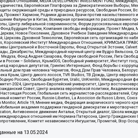
родных Отношений, MEDIA DEVELOPMENT INVESTMENT FUND, Международн
рудничества, Европейская Платформа за Демократические Выборы, Ме
щиты окружающей среды и природных ресурсов, Свободная Россия, Все
, Прожект Хармони, Родники дракона, Врачи против насильственного и
шении Фалуньгун в Китае, Всемирная организация по расследованию пр
опы, Центр либеральной современности, Форум русскоязычных европей
Фонд Будущее России, Компания свободы информации, Проект Медиа, 
 Церкви, Новое Поколение, Духовное Учебное Заведение Международн
й, Церковь Духовной Технологии, Европейская сеть организаций по н
nds, Королевский Институт Международных Отношений, КРИМСЬКА ПРАВОЗ
ициативы Центральной и Восточной Европы, Фонд Открытой Эстонии, Calver
ады, Декабристы, Международный научный центр им Вудро Вильсона, С
 Медуза, Фонд Андрея Сахарова, Форум свободной России, Лига Свободны
в России – Solidarus, КрымSOS, Свободный университет, Институт гос
Съезд народных депутатов, Гринпис Интернешнл, Фонд борьбы с коррупц
тельный дом прав человека Чернигов, Фонд Дом Прав Человека, Белору
ека Крым, Центр дикого лосося, TVR Studios, ТВ Дождь, Центр европей
одную Россию, Свободная Бурятия, Uralic, UnKremlin, Международная ф
омитет-2024, Центрально-Европейский университет, Центр восточноев
ражданский Совет, Центр анализа европейской политики, Академическа
Настоящая Россия, Глобальная сеть журналистов-расследователей, Слу
ый комитет России, Russie-Libertes, La Asocicion de Rusos Libres, С
on Monitor, Article 19, Мнение медиа, Федерация анархического черного
обильная академия поддержки гендерной демократии и миротворчества,
ational Education, Антивоенное движение Антальи, Открытый диалог, Школа 
 международных отношений им Нормана Патерсона, Центр Гражданских 
ротивление, Комитет независимости Ингушетии, Прометей, Stop Occupat
анные на
13.05.2024