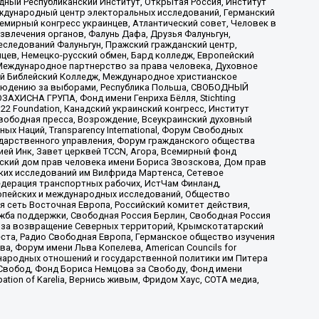
ый Республиканский Институт, Открытая Россия, Институт
ждународный центр электоральных исследований, Германский
мирный конгресс украинцев, Атлантический совет, Человек в
звлечения органов, Фалунь Дафа, Друзья Фалуньгун,
еследований Фалуньгун, Пражский гражданский центр,
цев, Немецко-русский обмен, Бард колледж, Европейский
Международное партнерство за права человека, Духовное
ый Библейский Колледж, Международное христианское
аблюдению за выборами, Республика Польша, СВОБОДНЫЙ
АХИСНА ГРУПА, Фонд имени Генриха Бёлля, Stichting
t 22 Foundation, Канадский украинский конгресс, Институт
вободная пресса, Возрождение, Всеукраинский духовный
х Наций, Transparеncy International, Форум Свободных
ударственного управления, Форум гражданского общества
ией Инк, Завет церквей TCCN, Агора, Всемирный фонд
сский дом прав человека имени Бориса Звозскова, Дом прав
ских исследований им Вилфрида Мартенса, Сетевое
едерация транспортных рабочих, ИстЧам Финланд,
ропейских и международных исследований, Общество
я сеть Восточная Европа, Российский комитет действия,
жба поддержки, Свободная Россия Берлин, Свободная Россия
оюз за возвращение Северных территорий, Крымскотатарский
 креста, Радио Свободная Европа, Германское общество изучения
 Форум имени Льва Копелева, American Councils for
международных отношений и государственной политики им Питера
Свобод, Фонд Бориса Немцова за Свободу, Фонд имени
ion of Karelia, Вернись живым, Фридом Хаус, СОТА медиа,