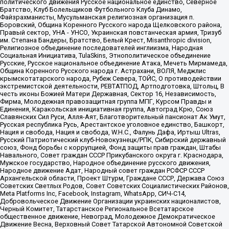
политического движения Русское национальное единство, Северное
Братство, Клуб Болельщиков Футбольного Клуба Динамо,
Файзрахманисты, Мусульманская религиозная организация п.
Боровский, Община Коренного Русского народа Щелковского района,
Правый сектор, УНА - УНСО, Украинская повстанческая армия, Тризуб
им. Степана Бандеры, Братство, Белый Крест, Misanthropic division,
Религиозное объединение последователей инглиизма, Народная
Социальная Инициатива, TulaSkins, Этнополитическое объединение
Русские, Русское национальное объединение Атака, Мечеть Мирмамеда,
Община Коренного Русского народа г. Астрахани, ВОЛЯ, Меджлис
крымскотатарского народа, Рубеж Севера, ТОЙС, О противодействии
экстремистской деятельности, РЕВТАТПОД, Артподготовка, Штольц, В
честь иконы Божией Матери Державная, Сектор 16, Независимость,
Фирма, Молодежная правозащитная группа МПГ, Курсом Правды и
Единения, Каракольская инициативная группа, Автоград Крю, Союз
Славянских Сил Руси, Алля-Аят, Благотворительный пансионат Ак Умут,
Русская республика Русь, Арестантское уголовное единство, Башкорт,
Нация и свобода, Нация и свобода, W.H.С., Фалунь Дафа, Иртыш Ultras,
Русский Патриотический клуб-Новокузнецк/РПК, Сибирский державный
союз, Фонд борьбы с коррупцией, Фонд защиты прав граждан, Штабы
Навального, Совет граждан СССР Прикубанского округа г. Краснодара,
Мужское государство, Народное объединение русского движения,
Народное движение Адат, Народный совет граждан РСФСР СССР
Архангельской области, Проект Штурм, Граждане СССР, Держава Союз
Советских Светлых Родов, Совет Советских Социалистических Районов,
Meta Platforms Inc, Facebook, Instagram, WhatsApp, СИЧ-С14,
Добровольческое Движение Организации украинских националистов,
Черный Комитет, Татарстанское Региональное Всетатарское
общественное движение, Невоград, Молодежное Демократическое
Движение Весна, Верховный Совет Татарской Автономной Советской