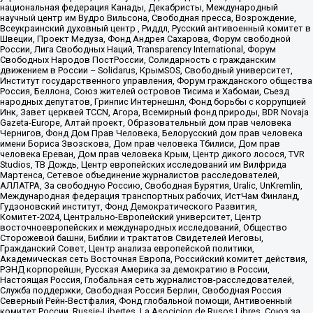
национальная федерация Канады, Декабристы, Международный
научный центр им Вудро Вильсона, Свободная пресса, Возрождение,
Всеукраинский духовный центр , Риддл, Русский антивоенный комитет в
Швеции, Проект Медуза, Фонд Андрея Сахарова, Форум свободной
России, Лига Свободных Наций, Transparеncy International, Форум
Свободных Народов ПостРоссии, Солидарность с гражданским
движением в России – Solidarus, КрымSOS, Свободный университет,
Институт государственного управления, Форум гражданского общества
Россия, Беллона, Союз жителей островов Тисима и Хабомаи, Съезд
народных депутатов, Гринпис Интернешнл, Фонд борьбы с коррупцией
Инк, Завет церквей TCCN, Агора, Всемирный фонд природы, BDR Novaja
Gazeta-Europe, Алтай проект, Образовательный дом прав человека
Чернигов, Фонд Дом Прав Человека, Белорусский дом прав человека
имени Бориса Звозскова, Дом прав человека Тбилиси, Дом прав
человека Ереван, Дом прав человека Крым, Центр дикого лосося, TVR
Studios, ТВ Дождь, Центр европейских исследований им Вилфрида
Мартенса, Сетевое объединение журналистов расследователей,
АЛЛАТРА, За свободную Россию, Свободная Бурятия, Uralic, UnKremlin,
Международная федерация транспортных рабочих, ИстЧам Финланд,
Гудзоновский институт, Фонд Демократического Развития,
Комитет-2024, Центрально-Европейский университет, Центр
восточноевропейских и международных исследований, Общество
Сторожевой башни, Библии и трактатов Свидетелей Иеговы,
Гражданский Совет, Центр анализа европейской политики,
Академическая сеть Восточная Европа, Российский комитет действия,
РЭНД корпорейшн, Русская Америка за демократию в России,
Настоящая Россия, Глобальная сеть журналистов-расследователей,
Служба поддержки, Свободная Россия Берлин, Свободная Россия
Северный Рейн-Вестфалия, Фонд глобальной помощи, Антивоенный
комитет России, Russie-Libertes, La Asocicion de Rusos Libres, Союз за