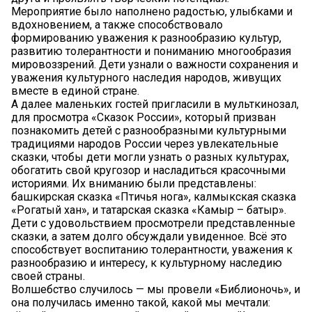
Мероприятие было наполнено радостью, улыбками и
вдохновением, а также способствовало
формированию уважения к разнообразию культур,
развитию толерантности и пониманию многообразия
мировоззрений. Дети узнали о важности сохранения и
уважения культурного наследия народов, живущих
вместе в единой стране.
А далее маленьких гостей пригласили в мульткинозал,
для просмотра «Сказок России», который призван
познакомить детей с разнообразными культурными
традициями народов России через увлекательные
сказки, чтобы дети могли узнать о разных культурах,
обогатить свой кругозор и насладиться красочными
историями. Их вниманию были представлены:
башкирская сказка «Птичья нога», калмыкская сказка
«Рогатый хан», и татарская сказка «Камыр – батыр».
Дети с удовольствием просмотрели представленные
сказки, а затем долго обсуждали увиденное. Всё это
способствует воспитанию толерантности, уважения к
разнообразию и интересу, к культурному наследию
своей страны.
Волшебство случилось — мы провели «Библионочь», и
она получилась именно такой, какой мы мечтали: