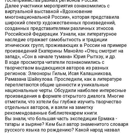
гостеприимства разных регионов России.
Далее участники мероприятия ознакомились с
виртуальной выставкой «Вдохновение
многонациональной России», которая представила
широкий спектр художественных произведений,
созданных представителями различных этносов
Российской Федерации. Узнали, как литературное
наследие отражает самобытность и традиции
этнических групп, проживающих в России на примере
произведений Екатерины Манойло «Отец смотрит на
запад», «Сон в начале тумана» Юрия Рытхэу, и др.
В ходе просмотра читатели познакомились с
творчеством выдающихся авторов из разных
регионов: Элеоноры Гильм, Исая Калашникова,
Рамазана Шайхулова. Проследили, как в литературе
переплетаются общие ценности и уникальные
национальные черты. Обсудили наиболее интересные
произведения в формате открытого диалога. Многие
отметили, что хотели бы глубже изучить творчество
отдельных авторов, и взяли на заметку
рекомендованные библиотекарем книги.
Вы знали, что большая часть экспедиции Ермака -
татары и зыряне? Кем был автор знаменитого словаря
русского языка по рождению? Какой народ назвал