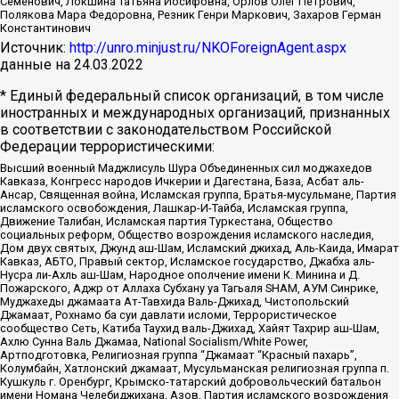
Семенович, Локшина Татьяна Иосифовна, Орлов Олег Петрович,
Полякова Мара Федоровна, Резник Генри Маркович, Захаров Герман
Константинович
Источник:
http://unro.minjust.ru/NKOForeignAgent.aspx
данные на
24.03.2022
* Единый федеральный список организаций, в том числе
иностранных и международных организаций, признанных
в соответствии с законодательством Российской
Федерации террористическими:
Высший военный Маджлисуль Шура Объединенных сил моджахедов
Кавказа, Конгресс народов Ичкерии и Дагестана, База, Асбат аль-
Ансар, Священная война, Исламская группа, Братья-мусульмане, Партия
исламского освобождения, Лашкар-И-Тайба, Исламская группа,
Движение Талибан, Исламская партия Туркестана, Общество
социальных реформ, Общество возрождения исламского наследия,
Дом двух святых, Джунд аш-Шам, Исламский джихад, Аль-Каида, Имарат
Кавказ, АБТО, Правый сектор, Исламское государство, Джабха аль-
Нусра ли-Ахль аш-Шам, Народное ополчение имени К. Минина и Д.
Пожарского, Аджр от Аллаха Субхану уа Тагьаля SHAM, АУМ Синрике,
Муджахеды джамаата Ат-Тавхида Валь-Джихад, Чистопольский
Джамаат, Рохнамо ба суи давлати исломи, Террористическое
сообщество Сеть, Катиба Таухид валь-Джихад, Хайят Тахрир аш-Шам,
Ахлю Сунна Валь Джамаа, National Socialism/White Power,
Артподготовка, Религиозная группа “Джамаат “Красный пахарь”,
Колумбайн, Хатлонский джамаат, Мусульманская религиозная группа п.
Кушкуль г. Оренбург, Крымско-татарский добровольческий батальон
имени Номана Челебиджихана, Азов, Партия исламского возрождения