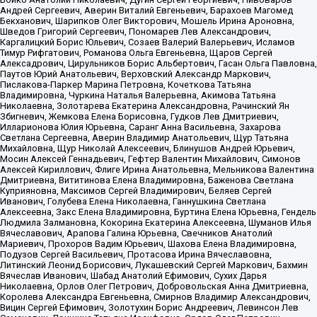
Андрей Сергеевич, Аверин Виталий Евгеньевич, Барахоев Магомед
Бекханович, Шарипков Олег Викторович, Мошель Ирина Ароновна,
Шведов Григорий Сергеевич, Пономарев Лев Александрович,
Каргалицкий Борис Юльевич, Созаев Валерий Валерьевич, Исламов
Тимур Рифгатович, Романова Ольга Евгеньевна, Щаров Сергей
Алексадрович, Цирульников Борис Альбертович, Гасан Ольга Павловна,
Паутов Юрий Анатольевич, Верховский Александр Маркович,
Пислакова-Паркер Марина Петровна, Кочеткова Татьяна
Владимировна, Чуркина Наталья Валерьевна, Акимова Татьяна
Николаевна, Золотарева Екатерина Александровна, Рачинский Ян
Збигневич, Жемкова Елена Борисовна, Гудков Лев Дмитриевич,
Илларионова Юлия Юрьевна, Саранг Анна Васильевна, Захарова
Светлана Сергеевна, Аверин Владимир Анатольевич, Щур Татьяна
Михайловна, Щур Николай Алексеевич, Блинушов Андрей Юрьевич,
Мосин Алексей Геннадьевич, Гефтер Валентин Михайлович, Симонов
Алексей Кириллович, Флиге Ирина Анатольевна, Мельникова Валентина
Дмитриевна, Вититинова Елена Владимировна, Баженова Светлана
Куприяновна, Максимов Сергей Владимирович, Беляев Сергей
Иванович, Голубева Елена Николаевна, Ганнушкина Светлана
Алексеевна, Закс Елена Владимировна, Буртина Елена Юрьевна, Гендель
Людмила Залмановна, Кокорина Екатерина Алексеевна, Шуманов Илья
Вячеславович, Арапова Галина Юрьевна, Свечников Анатолий
Мариевич, Прохоров Вадим Юрьевич, Шахова Елена Владимировна,
Подузов Сергей Васильевич, Протасова Ирина Вячеславовна,
Литинский Леонид Борисович, Лукашевский Сергей Маркович, Бахмин
Вячеслав Иванович, Шабад Анатолий Ефимович, Сухих Дарья
Николаевна, Орлов Олег Петрович, Добровольская Анна Дмитриевна,
Королева Александра Евгеньевна, Смирнов Владимир Александрович,
Вицин Сергей Ефимович, Золотухин Борис Андреевич, Левинсон Лев