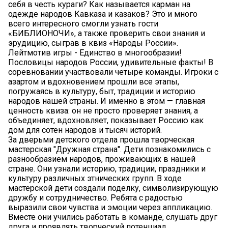
себя в честь кураги? Как называется карман на
одежде народов Кавказа и казаков? Это и много
всего интересного смогли узнать гости
«БИБЛИОНОЧИ», а также проверить свои знания и
эрудицию, сыграв в квиз «Народы России».
Лейтмотив игры - Единство в многообразии!
Пословицы народов России, удивительные факты! В
соревновании участвовали четыре команды. Игроки с
азартом и вдохновением прошли все этапы,
погружаясь в культуру, быт, традиции и историю
народов нашей страны. И именно в этом — главная
ценность квиза: он не просто проверяет знания, а
объединяет, вдохновляет, показывает Россию как
дом для сотен народов и тысяч историй.
За дверьми детского отдела прошла творческая
мастерская "Дружная страна". Дети познакомились с
разнообразием народов, проживающих в нашей
стране. Они узнали историю, традиции, праздники и
культуру различных этнических групп. В ходе
мастерской дети создали поделку, символизирующую
дружбу и сотрудничество. Ребята с радостью
выразили свои чувства и эмоции через аппликацию.
Вместе они учились работать в команде, слушать друг
друга и проявлять творческий потенциал.