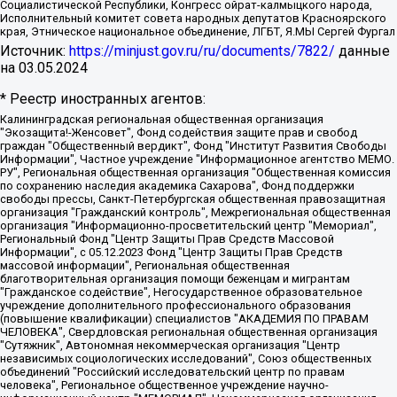
Социалистической Республики, Конгресс ойрат-калмыцкого народа,
Исполнительный комитет совета народных депутатов Красноярского
края, Этническое национальное объединение, ЛГБТ, Я.МЫ Сергей Фургал
Источник:
https://minjust.gov.ru/ru/documents/7822/
данные
на
03.05.2024
* Реестр иностранных агентов:
Калининградская региональная общественная организация "Экозащита!-Женсовет", Фонд содействия защите прав и свобод граждан "Общественный вердикт", Фонд "Институт Развития Свободы Информации", Частное учреждение "Информационное агентство МЕМО. РУ", Региональная общественная организация "Общественная комиссия по сохранению наследия академика Сахарова", Фонд поддержки свободы прессы, Санкт-Петербургская общественная правозащитная организация "Гражданский контроль", Межрегиональная общественная организация "Информационно-просветительский центр "Мемориал", Региональный Фонд "Центр Защиты Прав Средств Массовой Информации", с 05.12.2023 Фонд "Центр Защиты Прав Средств массовой информации", Региональная общественная благотворительная организация помощи беженцам и мигрантам "Гражданское содействие", Негосударственное образовательное учреждение дополнительного профессионального образования (повышение квалификации) специалистов "АКАДЕМИЯ ПО ПРАВАМ ЧЕЛОВЕКА", Свердловская региональная общественная организация "Сутяжник", Автономная некоммерческая организация "Центр независимых социологических исследований", Союз общественных объединений "Российский исследовательский центр по правам человека", Региональное общественное учреждение научно-информационный центр "МЕМОРИАЛ", Некоммерческая организация "Фонд защиты гласности", Автономная некоммерческая организация "Институт прав человека", Городская общественная организация "Екатеринбургское общество "МЕМОРИАЛ", Городская общественная организация "Рязанское историко-просветительское и правозащитное общество "Мемориал" (Рязанский Мемориал), Челябинский региональный орган общественной самодеятельности – женское общественное объединение "Женщины Евразии", Челябинский региональный орган общественной самодеятельности "Уральская правозащитная группа", Фонд содействия защите здоровья и социальной справедливости имени Андрея Рылькова, Автономная Некоммерческая Организация "Аналитический Центр Юрия Левады", Автономная некоммерческая организация социальной поддержки населения "Проект Апрель", Региональная общественная организация помощи женщинам и детям, находящимся в кризисной ситуации "Информационно-методический центр "Анна", Фонд содействия развитию массовых коммуникаций и правовому просвещению "Так-так-Так", Фонд содействия устойчивому развитию "Серебряная тайга", Свердловский региональный общественный фонд социальных проектов "Новое время", "Idel.Реалии", Кавказ.Реалии, Крым.Реалии, Телеканал Настоящее Время, Татаро-башкирская служба Радио Свобода (Azatliq Radiosi), Радио Свободная Европа/Радио Свобода (PCE/PC), "Сибирь.Реалии", "Фактограф", Благотворительный фонд помощи осужденным и их семьям, Автономная некоммерческая организация "Институт глобализации и социальных движений", Фонд "В защиту прав заключенных", Частное учреждение "Центр поддержки и содействия развитию средств массовой информации", Пензенский региональный общественный благотворительный фонд "Гражданский союз", "Север.Реалии", Некоммерческая организация Фонд "Правовая инициатива", Общество с ограниченной ответственностью "Радио Свободная Европа/Радио Свобода", Чешское информационное агентство "MEDIUM-ORIENT", Красноярская региональная общественная организация "Мы против СПИДа", Камалягин Денис Николаевич, Маркелов Сергей Евгеньевич, Пономарев Лев Александрович, Савицкая Людмила Алексеевна, Автономная некоммерческая организация "Центр по работе с проблемой насилия "НАСИЛИЮ.НЕТ", Межрегиональный профессиональный союз работников здравоохранения "Альянс врачей", Юридическое лицо, зарегистрированное в Латвийской Республике, SIA "Medusa Project" (регистрационный номер 40103797863, дата регистрации 10.06.2014), Некоммерческая организация "Фонд по борьбе с коррупцией", Автономная некоммерческая организация "Институт права и публичной политики", Баданин Роман Сергеевич, Гликин Максим Александрович, Железнова Мария Михайловна, Лукьянова Юлия Сергеевна, Маетная Елизавета Витальевна, Маняхин Петр Борисович, Чуракова Ольга Владимировна, Ярош Юлия Петровна, Юридическое лицо "The Insider SIA", зарегистрированное в Риге, Латвийская Республика (дата регистрации 26.06.2015), являющееся администратором доменного имени интернет-издания "The Insider SIA", https://theins.ru, Постернак Алексей Евгеньевич, Рубин Михаил Аркадьевич, Анин Роман Александрович, Юридическое лицо Istories fonds, зарегистрированное в Латвийской Республике (регистрационный номер 50008295751, дата регистрации 24.02.2020), Великовский Дмитрий Александрович, Долинина Ирина Николаевна, Мароховская Алеся Алексеевна, Шлейнов Роман Юрьевич, Шмагун Олеся Валентиновна, Общество с ограниченной ответственностью "Альтаир 2021", Общество с ограниченной ответственностью "Вега 2021", Общество с ограниченной ответственностью "Главный редактор 2021", Общество с ограниченной ответственностью "Ромашки монолит", Важенков Артем Валерьевич, Ивановская областная общественная организация "Центр гендерных исследований", Гурман Юрий Альбертович, Медиапроект "ОВД-Инфо", Егоров Владимир Владимирович, Жилинский Владимир Александрович, Общество с ограниченной ответственностью "ЗП", Иванова София Юрьевна, Карезина Инна Павловна, Кильтау Екатерина Викторовна, Петров Алексей Викторович, Пискунов Сергей Евгеньевич, Смирнов Сергей Сергеевич, Тихонов Михаил Сергеевич, Общество с ограниченной ответственностью "ЖУРНАЛИСТ-ИНОСТРАННЫЙ АГЕНТ", Арапова Галина Юрьевна, Вольтская Татьяна Анатольевна, Американская компания "Mason G.E.S. Anonymous Foundation" (США), являющаяся владельцем интернет-издания https://mnews.world/, Компания "Stichting Bellingcat", зарегистрированная в Нидерландах (дата регистрации 11.07.2018), Захаров Андрей Вячеславович, Клепиковская Екатерина Дмитриевна, Общество с ограниченной ответственностью "МЕМО", Перл Роман Александрович, Симонов Евгений Алексеевич, Соловьева Елена Анатольевна, Сотников Даниил Владимирович, Сурначева Елизавета Дмитриевна, Автономная некоммерческая организация по защите прав человека и информированию населения "Якутия – Наше Мнение", Общество с ограниченной ответственностью "Москоу диджитал медиа", с 26.01.2023 Общество с ограниченной ответственностью "Чайка Белые сады", Ветошкина Валерия Валерьевна, Заговора Максим Александрович, Межрегиональное общественное движение "Российская ЛГБТ - сеть", Оленичев Максим Владимирович, Павлов Иван Юрьевич, Скворцова Елена Сергеевна, Общество с ограниченной ответственностью "Как бы инагент", Кочетков Игорь Викторович, Общество с ограниченной ответственностью "Честные выборы", Еланчик Олег Александрович, Общество с ограниченной ответственностью "Нобелевский призыв", Гималова Регина Эмилевна, Григорьев Андрей Валерьевич, Григорьева Алина Александровна, Ассоциация по содействию защите прав призывников, альтернативнослужащих и военнослужащих "Правозащитная группа "Гражданин.Армия.Право", Хисамова Регина Фаритовна, Автономная некоммерческая организация по реализации социально-правовых программ "Лилит", Дальневосточное общественное движение "Маяк", Санкт-Петербургская ЛГБТ-инициативная группа "Выход", Инициативная группа ЛГБТ+ "Реверс", Алексеев Андрей Викторович, Бекбулатова Таисия Львовна, Беляев Иван Михайлович, Владыкина Елена Сергеевна, Гельман Марат Александрович, Никульшина Вероника Юрьевна, Толоконникова Надежда Андреевна, Шендерович Виктор Анатольевич, Общество с ограниченной ответственностью "Данное сообщение", Общество с ограниченной ответственностью Издательский дом "Новая глава", Айнбиндер Александра Александровна, Московский комьюнити-центр для ЛГБТ+инициатив, Благотворительный фонд развития филантропии, Deutsche Welle (Германия, Kurt-Schumacher-Strasse 3, 53113 Bonn), Борзунова Мария Михайловна, Воробьев Виктор Викторович, Голубева Анна Львовна, Константинова Алла Михайловна, Малкова Ирина Владимировна, Мурадов Мурад Абдулгалимович, Осетинская Елизавета Николаевна, Понасенков Евгений Николаевич, Ганапольский Матвей Юрьевич, Киселев Евгений Алексеевич, Борухович Ирина Григорьевна, Дремин Иван Тимофеевич, Дубровский Дмитрий Викторович, Красноярская региональная общественная организация поддержки и развития альтернативных образовательных технологий и межкультурных коммуникаций "ИНТЕРРА", Маяковская Екатерина Алексеевна, Фейгин Марк Захарович, Филимонов Андрей Викторович, Дзугкоева Регина Николаевна, Доброхотов Роман Александрович, Дудь Юрий Александрович, Елкин Сергей Владимирович, Кругликов Кирилл Игоревич, Сабунаева Мария Леонидовна, Семенов Алексей Владимирович, Шаинян Карен Багратович, Шульман Екатерина Михайловна, Асафьев Артур Валерьевич, Вахштайн Виктор Семенович, Венедиктов Алексей Алексеевич, Лушникова Екатерина Евгеньевна, Волков Леонид Михайлович, Невзоров Александр Глебович, Пархоменко Сергей Борисович, Сироткин Ярослав Николаевич, Кара-Мурза Владимир Владимирович, Баранова Наталья Владимировна, Гозман Леонид Яковлевич, Кагарлицкий Борис Юльевич, Климарев Михаил Валерьевич, Милов Владимир Станиславович, Автономная некоммерческая организация Краснодарский центр современного искусства "Типография", Моргенштерн Алишер Тагирович, Соболь Любовь Эдуардовна, Общество с ограниченной ответственностью "ЛИЗА НОРМ", Каспаров Гарри Кимович, Ходорковский Михаил Борисович, Общество с ограниченной ответственностью "Апрельские тезисы", Данилович Ирина Брониславовна, Кашин Олег Владимирович, Петров Николай Владимирович, Пивоваров Алексей Владимирович, Соколов Михаил Владимирович, Цветкова Юлия Владимировна, Чичваркин Евгений Александрович, Комитет против пыток/Команда против пыток, Общество с ограниченной ответственностью "Первый научный", Общество с ограниченной ответственностью "Вертолет и ко", Белоцерковская Вероника Борисовна, Кац Максим Евгеньевич, Лазарева Татьяна Юрьевна, Шаведдинов Руслан Табризович, Яшин Илья Валерьевич, Общество с ограниченной ответственностью "Иноагент ААВ", Алешковский Дмитрий Петрович, Альбац Евгения Марковна, Быков Дмитрий Львович, Галямина Юлия Евгеньевна, Лойко Сергей Леонидович, Мартынов Кирилл Константинович, Медведев Сергей Александрович, Крашенинников Федор Геннадиевич, Гордеева Катерина Вл