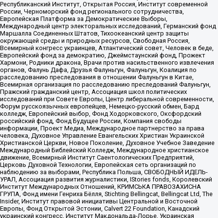
Республиканский Институт, Открытая Россия, Институт современной
России, Черноморский фонд регионального сотрудничества,
Европейская Платформа за Демократические Выборы,
Международный центр электоральных исследований, Германский фонд
Маршалла Соединенных Штатов, Тихоокеанский центр защиты
окружающей среды и природных ресурсов, Свободная Россия,
Всемирный конгресс украинцев, Атлантический совет, Человек в беде,
Европейский фонд за демократию, Джеймстаунский фонд, Прожект
Хармони, Родники дракона, Врачи против насильственного извлечения
органов, Фалунь Дафа, Друзья Фалуньгун, Фалуньгун, Коалиция по
расследованию преследования в отношении Фалуньгун в Китае,
Всемирная организация по расследованию преследований Фалуньгун,
Пражский гражданский центр, Ассоциация школ политических
исследований при Совете Европы, Центр либеральной современности,
Форум русскоязычных европейцев, Немецко-русский обмен, Бард
колледж, Европейский выбор, Фонд Ходорковского, Оксфордский
российский фонд, Фонд Будущее России, Компания свободы
информации, Проект Медиа, Международное партнерство за права
человека, Духовное Управление Евангельских Христиан Украинской
Христианской Церкви, Новое Поколение, Духовное Учебное Заведение
Международный Библейский Колледж, Международное христианское
движение, Всемирный Институт Саентологических Предприятий,
Церковь Духовной Технологии, Европейская сеть организаций по
наблюдению за выборами, Республика Польша, СВОБОДНЫЙ ИДЕЛЬ-
УРАЛ, Ассоциация развития журналистики, IStories fonds, Королевский
Институт Международных Отношений, КРИМСЬКА ПРАВОЗАХИСНА
ГРУПА, Фонд имени Генриха Бёлля, Stichting Bellingcat, Bellingcat Ltd, The
Insider, Институт правовой инициативы Центральной и Восточной
Европы, Фонд Открытой Эстонии, Calvert 22 Foundation, Канадский
украинский конгресс, Институт Макдональда-Лорье, Украинская