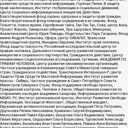
развитию средств массовой информации, Горячая Линия, В защиту
прав заключенных, Институт глобализации и социальных движений,
Центр социально-информационных инициатив Действие,
Благотворительный фонд охраны здоровья и защиты прав граждан,
Благотворительный фонд помощи осужденным и их семьям, Фонд
Тольятти, Новое время, Серебряная тайга, Так-Так-Так, Сова, центр Анна,
Проект Апрель, Самарская губерния, Эра здоровья, Мемориал,
Аналитический Центр Юрия Левады, Издательство Парк Гагарина, Фонд
имени Андрея Рылькова, Сфера, Центр СИБАЛЬТ, Уральская
правозащитная группа, Женщины Евразии, Институт прав человека,
Фонд защиты гласности, Российский исследовательский центр по
правам человека, Дальневосточный центр развития гражданских
инициатив и социального партнерства, Гражданское действие, Центр
независимых социологических исследований, Сутяжник, АКАДЕМИЯ ПО
ПРАВАМ ЧЕЛОВЕКА, Центр развития некоммерческих организаций,
Частное учреждение в Калининграде Совета Министров северных
стран, Гражданское содействие, Трансперенси Интернешнл-Р, Центр
Защиты Прав Средств Массовой Информации, Институт развития
прессы - Сибирь, Частное учреждение в Санкт-Петербурге Совета
Министров Северных Стран, Фонд поддержки свободы прессы,
Гражданский контроль, Человек и Закон, Общественная комиссия по
сохранению наследия академика Сахарова, Информационное агентство
МЕМО. РУ, Институт региональной прессы, Институт Развития Свободы
Информации, Экозащита!-Женсовет, Общественный вердикт,
Евразийская антимонопольная ассоциация, Бедушев Петр Петрович,
Дзугкоева Регина Николаевна, Кривенко Сергей Владимирович,
Милославский Павел Юрьевич, Шнырова Ольга Вадимовна, Чанышева
Лилия Айратовна, Сидорович Ольга Борисовна, Туровский Александр
Алексеевич, Васильева Анастасия Евгеньевна, Ривина Анна Валерьевна,
Бойко Анатолий Николаевич, Дугин Сергей Георгиевич, Пивоваров