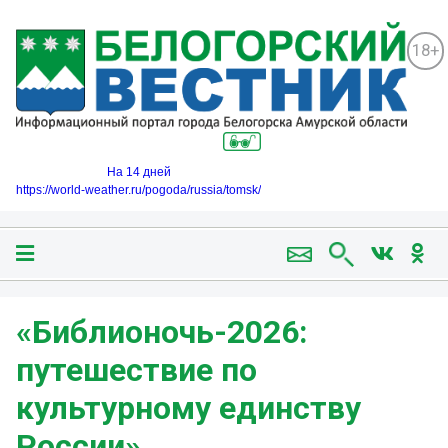
18+
На 14 дней
https://world-weather.ru/pogoda/russia/tomsk/
«Библионочь-2026:
путешествие по
культурному единству
России»