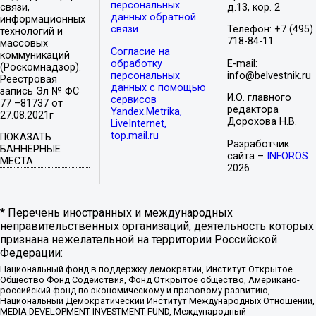
персональных
связи,
д.13, кор. 2
данных обратной
информационных
связи
Телефон: +7 (495)
технологий и
718-84-11
массовых
Согласие на
коммуникаций
обработку
E-mail:
(Роскомнадзор).
персональных
info@belvestnik.ru
Реестровая
данных с помощью
запись Эл № ФС
И.О. главного
сервисов
77 –81737 от
редактора
Yandex.Metrika,
27.08.2021г
Дорохова Н.В.
LiveInternet,
top.mail.ru
ПОКАЗАТЬ
Разработчик
БАННЕРНЫЕ
сайта –
INFOROS
МЕСТА
2026
* Перечень иностранных и международных
неправительственных организаций, деятельность которых
признана нежелательной на территории Российской
Федерации:
Национальный фонд в поддержку демократии, Институт Открытое
Общество Фонд Содействия, Фонд Открытое общество, Американо-
российский фонд по экономическому и правовому развитию,
Национальный Демократический Институт Международных Отношений,
MEDIA DEVELOPMENT INVESTMENT FUND, Международный