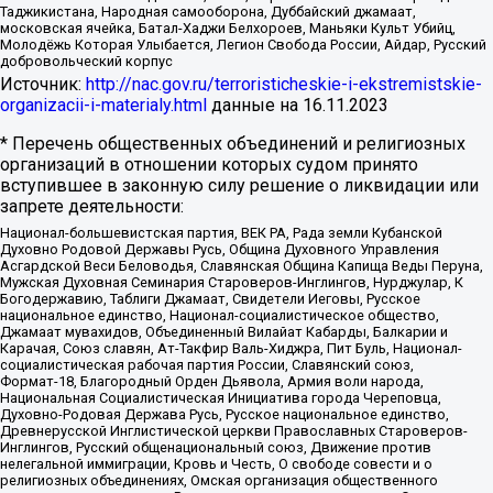
Таджикистана, Народная самооборона, Дуббайский джамаат,
московская ячейка, Батал-Хаджи Белхороев, Маньяки Культ Убийц,
Молодёжь Которая Улыбается, Легион Свобода России, Айдар, Русский
добровольческий корпус
Источник:
http://nac.gov.ru/terroristicheskie-i-ekstremistskie-
organizacii-i-materialy.html
данные на
16.11.2023
* Перечень общественных объединений и религиозных
организаций в отношении которых судом принято
вступившее в законную силу решение о ликвидации или
запрете деятельности:
Национал-большевистская партия, ВЕК РА, Рада земли Кубанской
Духовно Родовой Державы Русь, Община Духовного Управления
Асгардской Веси Беловодья, Славянская Община Капища Веды Перуна,
Мужская Духовная Семинария Староверов-Инглингов, Нурджулар, К
Богодержавию, Таблиги Джамаат, Свидетели Иеговы, Русское
национальное единство, Национал-социалистическое общество,
Джамаат мувахидов, Объединенный Вилайат Кабарды, Балкарии и
Карачая, Союз славян, Ат-Такфир Валь-Хиджра, Пит Буль, Национал-
социалистическая рабочая партия России, Славянский союз,
Формат-18, Благородный Орден Дьявола, Армия воли народа,
Национальная Социалистическая Инициатива города Череповца,
Духовно-Родовая Держава Русь, Русское национальное единство,
Древнерусской Инглистической церкви Православных Староверов-
Инглингов, Русский общенациональный союз, Движение против
нелегальной иммиграции, Кровь и Честь, О свободе совести и о
религиозных объединениях, Омская организация общественного