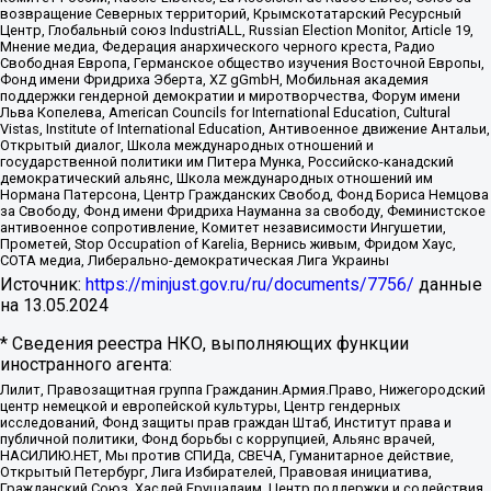
возвращение Северных территорий, Крымскотатарский Ресурсный
Центр, Глобальный союз IndustriALL, Russian Election Monitor, Article 19,
Мнение медиа, Федерация анархического черного креста, Радио
Свободная Европа, Германское общество изучения Восточной Европы,
Фонд имени Фридриха Эберта, XZ gGmbH, Мобильная академия
поддержки гендерной демократии и миротворчества, Форум имени
Льва Копелева, American Councils for International Education, Cultural
Vistas, Institute of International Education, Антивоенное движение Антальи,
Открытый диалог, Школа международных отношений и
государственной политики им Питера Мунка, Российско-канадский
демократический альянс, Школа международных отношений им
Нормана Патерсона, Центр Гражданских Свобод, Фонд Бориса Немцова
за Свободу, Фонд имени Фридриха Науманна за свободу, Феминистское
антивоенное сопротивление, Комитет независимости Ингушетии,
Прометей, Stop Occupation of Karelia, Вернись живым, Фридом Хаус,
СОТА медиа, Либерально-демократическая Лига Украины
Источник:
https://minjust.gov.ru/ru/documents/7756/
данные
на
13.05.2024
* Сведения реестра НКО, выполняющих функции
иностранного агента:
Лилит, Правозащитная группа Гражданин.Армия.Право, Нижегородский
центр немецкой и европейской культуры, Центр гендерных
исследований, Фонд защиты прав граждан Штаб, Институт права и
публичной политики, Фонд борьбы с коррупцией, Альянс врачей,
НАСИЛИЮ.НЕТ, Мы против СПИДа, СВЕЧА, Гуманитарное действие,
Открытый Петербург, Лига Избирателей, Правовая инициатива,
Гражданский Союз, Хасдей Ерушалаим, Центр поддержки и содействия