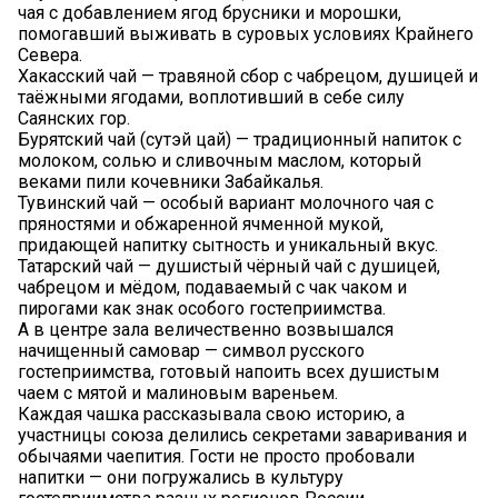
чая с добавлением ягод брусники и морошки,
помогавший выживать в суровых условиях Крайнего
Севера.
Хакасский чай — травяной сбор с чабрецом, душицей и
таёжными ягодами, воплотивший в себе силу
Саянских гор.
Бурятский чай (сутэй цай) — традиционный напиток с
молоком, солью и сливочным маслом, который
веками пили кочевники Забайкалья.
Тувинский чай — особый вариант молочного чая с
пряностями и обжаренной ячменной мукой,
придающей напитку сытность и уникальный вкус.
Татарский чай — душистый чёрный чай с душицей,
чабрецом и мёдом, подаваемый с чак чаком и
пирогами как знак особого гостеприимства.
А в центре зала величественно возвышался
начищенный самовар — символ русского
гостеприимства, готовый напоить всех душистым
чаем с мятой и малиновым вареньем.
Каждая чашка рассказывала свою историю, а
участницы союза делились секретами заваривания и
обычаями чаепития. Гости не просто пробовали
напитки — они погружались в культуру