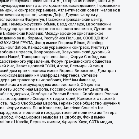
ый Республиканский Институт, Открытая Россия, Институт
ждународный центр электоральных исследований, Германский
мирный конгресс украинцев, Атлантический совет, Человек в
звлечения органов, Фалунь Дафа, Друзья Фалуньгун,
еследований Фалуньгун, Пражский гражданский центр,
цев, Немецко-русский обмен, Бард колледж, Европейский
Международное партнерство за права человека, Духовное
ый Библейский Колледж, Международное христианское
аблюдению за выборами, Республика Польша, СВОБОДНЫЙ
АХИСНА ГРУПА, Фонд имени Генриха Бёлля, Stichting
t 22 Foundation, Канадский украинский конгресс, Институт
вободная пресса, Возрождение, Всеукраинский духовный
х Наций, Transparеncy International, Форум Свободных
ударственного управления, Форум гражданского общества
ией Инк, Завет церквей TCCN, Агора, Всемирный фонд
сский дом прав человека имени Бориса Звозскова, Дом прав
ских исследований им Вилфрида Мартенса, Сетевое
едерация транспортных рабочих, ИстЧам Финланд,
ропейских и международных исследований, Общество
я сеть Восточная Европа, Российский комитет действия,
жба поддержки, Свободная Россия Берлин, Свободная Россия
оюз за возвращение Северных территорий, Крымскотатарский
 креста, Радио Свободная Европа, Германское общество изучения
 Форум имени Льва Копелева, American Councils for
международных отношений и государственной политики им Питера
Свобод, Фонд Бориса Немцова за Свободу, Фонд имени
ion of Karelia, Вернись живым, Фридом Хаус, СОТА медиа,