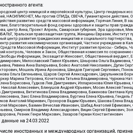
остранного агента:
родский центр немецкой и европейской культуры, Центр гендерных исс
ачей, НАСИЛИЮ.НЕТ, Мы против СПИДа, СВЕЧА, Гуманитарное действие, 
ействия развитию средств массовой информации, Горячая Линия, В защ
твие, Благотворительный фонд охраны здоровья и защиты прав гражда
 Сова, центр Анна, Проект Апрель, Самарская губерния, Эра здоровья, 
ИБАЛЬТ, Уральская правозащитная группа, Женщины Евразии, Институт п
ый центр развития гражданских инициатив и социального партнерства,
нтр развития некоммерческих организаций, Частное учреждение в Кал
 Средств Массовой Информации, Институт развития прессы - Сибирь, Ч
ий контроль, Человек и Закон, Общественная комиссия по сохранению
я Свободы Информации, Экозащита!-Женсовет, Общественный вердикт, 
ладимирович, Милославский Павел Юрьевич, Шнырова Ольга Вадимовна,
ьевна, Ривина Анна Валерьевна, Бойко Анатолий Николаевич, Дугин Сер
икторович, Мошель Ирина Ароновна, Шведов Григорий Сергеевич, Поно
нова Ольга Евгеньевна, Щаров Сергей Алексадрович, Цирульников Бори
ркер Марина Петровна, Кочеткова Татьяна Владимировна, Чуркина Нат
Елена Борисовна, Гудков Лев Дмитриевич, Илларионова Юлия Юрьевна, С
 Николай Алексеевич, Блинушов Андрей Юрьевич, Мосин Алексей Генна
а Дмитриевна, Вититинова Елена Владимировна, Баженова Светлана Куп
Алексеевна, Закс Елена Владимировна, Буртина Елена Юрьевна, Гендель
иков Анатолий Мариевич, Прохоров Вадим Юрьевич, Шахова Елена Влад
ргей Маркович, Бахмин Вячеслав Иванович, Шабад Анатолий Ефимович, 
ьевна, Смирнов Владимир Александрович, Вицин Сергей Ефимович, Зол
доровна, Резник Генри Маркович, Захаров Герман Константинович
x
данные на
24.03.2022
 числе иностранных и международных организаций, призна