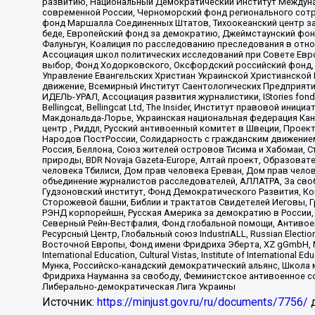
развитию, Национальный Демократический Институт Междуна
современной России, Черноморский фонд регионального сот
фонд Маршалла Соединенных Штатов, Тихоокеанский центр за
беде, Европейский фонд за демократию, Джеймстаунский фонд
Фалуньгун, Коалиция по расследованию преследования в отно
Ассоциация школ политических исследований при Совете Евр
выбор, Фонд Ходорковского, Оксфордский российский фонд, 
Управление Евангельских Христиан Украинской Христианской
движение, Всемирный Институт Саентологических Предприяти
ИДЕЛЬ-УРАЛ, Ассоциация развития журналистики, IStories fo
Bellingcat, Bellingcat Ltd, The Insider, Институт правовой ин
Макдональда-Лорье, Украинская национальная федерация Кан
центр , Риддл, Русский антивоенный комитет в Швеции, Проект
Народов ПостРоссии, Солидарность с гражданским движением 
Россия, Беллона, Союз жителей островов Тисима и Хабомаи, 
природы, BDR Novaja Gazeta-Europe, Алтай проект, Образова
человека Тбилиси, Дом прав человека Ереван, Дом прав челов
объединение журналистов расследователей, АЛЛАТРА, За своб
Гудзоновский институт, Фонд Демократического Развития, К
Сторожевой башни, Библии и трактатов Свидетелей Иеговы, Г
РЭНД корпорейшн, Русская Америка за демократию в России, 
Северный Рейн-Вестфалия, Фонд глобальной помощи, Антивоенн
Ресурсный Центр, Глобальный союз IndustriALL, Russian Electi
Восточной Европы, Фонд имени Фридриха Эберта, XZ gGmbH, М
International Education, Cultural Vistas, Institute of Intern
Мунка, Российско-канадский демократический альянс, Школа
Фридриха Науманна за свободу, Феминистское антивоенное соп
Либерально-демократическая Лига Украины
Источник:
https://minjust.gov.ru/ru/documents/7756/
д