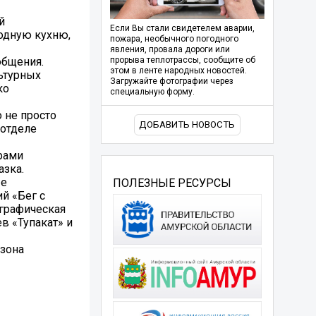
й
Если Вы стали свидетелем аварии,
одную кухню,
пожара, необычного погодного
явления, провала дороги или
общения.
прорыва теплотрассы, сообщите об
этом в ленте народных новостей.
льтурных
Загружайте фотографии через
ко
специальную форму.
 не просто
ДОБАВИТЬ НОВОСТЬ
 отделе
рами
азка.
ые
ПОЛЕЗНЫЕ РЕСУРСЫ
й «Бег с
ографическая
в «Тупакат» и
озона