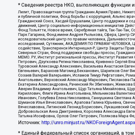
* Сведения реестра НКО, выполняющих функции ин
Лилит, Правозащитная группа Гражданин.Армия.Право, Нижего
и публичной политики, Фонд борьбы с коррупцией, Альянс вр
Гражданский Союз, Хасдей Ерушалаим, Центр поддержки и сод
движений, Центр социально-информационных инициатив Дейс
Фонд Тольятти, Новое время, Серебряная тайга, Так-Так-Так,
Парк Гагарина, Фонд имени Андрея Рылькова, Сфера, Центр С
исследовательский центр по правам человека, Дальневосточн
исследований, Сутяжник, АКАДЕМИЯ ПО ПРАВАМ ЧЕЛОВЕКА, Це
содействие, Трансперенси Интернешнл-Р, Центр Защиты Прав
Северных Стран, Фонд поддержки свободы прессы, Гражданск
МЕМО. РУ, Институт региональной прессы, Институт Развити
Петрович, Дзугкоева Регина Николаевна, Кривенко Сергей В
Туровский Александр Алексеевич, Васильева Анастасия Евген
Евгеньевич, Барахоев Магомед Бекханович, Шарипков Олег В
Созаев Валерий Валерьевич, Исламов Тимур Рифгатович, Рома
Анатольевич, Верховский Александр Маркович, Пислакова-Па
Екатерина Александровна, Рачинский Ян Збигневич, Жемкова 
Аверин Владимир Анатольевич, Щур Татьяна Михайловна, Щур
Кириллович, Флиге Ирина Анатольевна, Мельникова Валентин
Иванович, Голубева Елена Николаевна, Ганнушкина Светлана 
Шуманов Илья Вячеславович, Арапова Галина Юрьевна, Свечн
Вячеславовна, Литинский Леонид Борисович, Лукашевский Се
Добровольская Анна Дмитриевна, Королева Александра Евген
Татьяна Иосифовна, Орлов Олег Петрович, Полякова Мара Фе
Источник:
http://unro.minjust.ru/NKOForeignAgent.asp
* Единый федеральный список организаций, в том