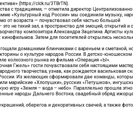
иве» (https://clck.ru/3TBrTN).
мства с традициями, — отметила директор Централизованно
рамме «Культурный код России» мы соединили музыку, нар
мо от возраста — почувствовал себя частью большой
это не тихий зал, а пространство для эмоций, открытий и 
творчеству композитора Александра Зацепина. Артисты ку
х кинофильмов. Затем для посетителей открылись несколь
й угощали домашними блинчиками с вареньем и сметаной, но
икторины о культуре народов России. В детско-юношеском
иле колхозного рынка из фильма «Операция «Ы».
зочная Гжель» гости почувствовали себя настоящими масте
родного творчества, узнав, как рождается васильковая ск
России. Из желающих сформировали две команды, котор
или марийские «Хлопушки», русских «Петушков», ингушски
кую игру «Земля – вода – небо». Параллельно прошла этн
ренные народы Дальнего Востока, свадебный обряд ижорце
крашений, оберегов и декоративных свечей, а также фот