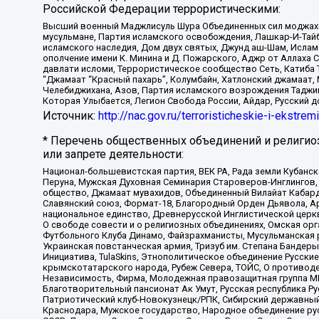
Российской Федерации террористическими:
Высший военный Маджлисуль Шура Объединенных сил моджахедо
мусульмане, Партия исламского освобождения, Лашкар-И-Тай
исламского наследия, Дом двух святых, Джунд аш-Шам, Ислам
ополчение имени К. Минина и Д. Пожарского, Аджр от Аллаха 
давлати исломи, Террористическое сообщество Сеть, Катиба Та
“Джамаат “Красный пахарь”, Колумбайн, Хатлонский джамаат, 
Челебиджихана, Азов, Партия исламского возрождения Таджи
Которая Улыбается, Легион Свобода России, Айдар, Русский 
Источник:
http://nac.gov.ru/terroristicheskie-i-ekstrem
* Перечень общественных объединений и религио
или запрете деятельности:
Национал-большевистская партия, ВЕК РА, Рада земли Кубан
Перуна, Мужская Духовная Семинария Староверов-Инглингов, 
общество, Джамаат мувахидов, Объединенный Вилайат Кабарды
Славянский союз, Формат-18, Благородный Орден Дьявола, А
национальное единство, Древнерусской Инглистической церк
О свободе совести и о религиозных объединениях, Омская ор
Футбольного Клуба Динамо, Файзрахманисты, Мусульманская р
Украинская повстанческая армия, Тризуб им. Степана Бандеры,
Инициатива, TulaSkins, Этнополитическое объединение Русски
крымскотатарского народа, Рубеж Севера, ТОЙС, О противоде
Независимость, Фирма, Молодежная правозащитная группа МПГ
Благотворительный пансионат Ак Умут, Русская республика Рус
Патриотический клуб-Новокузнецк/РПК, Сибирский державный 
Краснодара, Мужское государство, Народное объединение ру