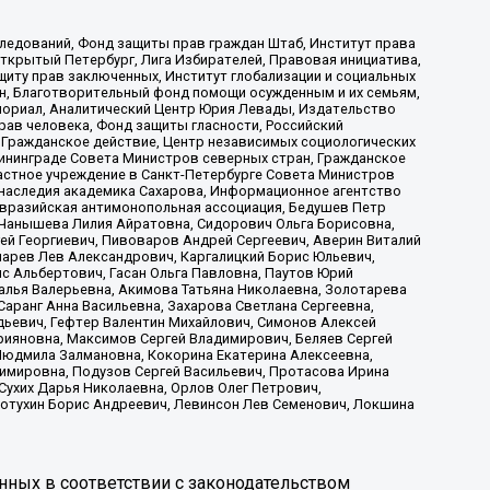
ледований, Фонд защиты прав граждан Штаб, Институт права
Открытый Петербург, Лига Избирателей, Правовая инициатива,
иту прав заключенных, Институт глобализации и социальных
н, Благотворительный фонд помощи осужденным и их семьям,
Мемориал, Аналитический Центр Юрия Левады, Издательство
рав человека, Фонд защиты гласности, Российский
 Гражданское действие, Центр независимых социологических
ининграде Совета Министров северных стран, Гражданское
астное учреждение в Санкт-Петербурге Совета Министров
 наследия академика Сахарова, Информационное агентство
Евразийская антимонопольная ассоциация, Бедушев Петр
 Чанышева Лилия Айратовна, Сидорович Ольга Борисовна,
гей Георгиевич, Пивоваров Андрей Сергеевич, Аверин Виталий
марев Лев Александрович, Каргалицкий Борис Юльевич,
с Альбертович, Гасан Ольга Павловна, Паутов Юрий
алья Валерьевна, Акимова Татьяна Николаевна, Золотарева
аранг Анна Васильевна, Захарова Светлана Сергеевна,
дьевич, Гефтер Валентин Михайлович, Симонов Алексей
рияновна, Максимов Сергей Владимирович, Беляев Сергей
 Людмила Залмановна, Кокорина Екатерина Алексеевна,
имировна, Подузов Сергей Васильевич, Протасова Ирина
Сухих Дарья Николаевна, Орлов Олег Петрович,
отухин Борис Андреевич, Левинсон Лев Семенович, Локшина
нных в соответствии с законодательством