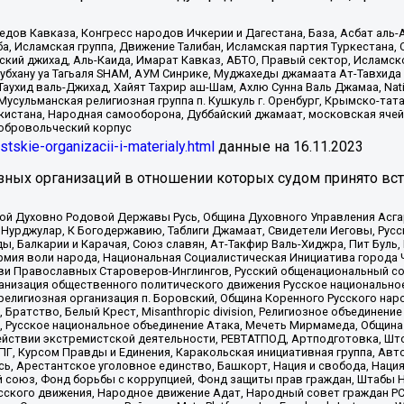
в Кавказа, Конгресс народов Ичкерии и Дагестана, База, Асбат аль-Ан
ба, Исламская группа, Движение Талибан, Исламская партия Туркестан
ский джихад, Аль-Каида, Имарат Кавказ, АБТО, Правый сектор, Исламск
Субхану уа Тагьаля SHAM, АУМ Синрике, Муджахеды джамаата Ат-Тавхида
ухид валь-Джихад, Хайят Тахрир аш-Шам, Ахлю Сунна Валь Джамаа, Natio
Мусульманская религиозная группа п. Кушкуль г. Оренбург, Крымско-т
кистана, Народная самооборона, Дуббайский джамаат, московская ячей
добровольческий корпус
istskie-organizacii-i-materialy.html
данные на
16.11.2023
зных организаций в отношении которых судом принято вс
ской Духовно Родовой Державы Русь, Община Духовного Управления Асг
Нурджулар, К Богодержавию, Таблиги Джамаат, Свидетели Иеговы, Рус
, Балкарии и Карачая, Союз славян, Ат-Такфир Валь-Хиджра, Пит Буль,
рмия воли народа, Национальная Социалистическая Инициатива города 
ви Православных Староверов-Инглингов, Русский общенациональный сою
ганизация общественного политического движения Русское национально
елигиозная организация п. Боровский, Община Коренного Русского нар
 Братство, Белый Крест, Misanthropic division, Религиозное объединен
е, Русское национальное объединение Атака, Мечеть Мирмамеда, Община
йствии экстремистской деятельности, РЕВТАТПОД, Артподготовка, Што
, Курсом Правды и Единения, Каракольская инициативная группа, Автог
ь, Арестантское уголовное единство, Башкорт, Нация и свобода, Нация и
союз, Фонд борьбы с коррупцией, Фонд защиты прав граждан, Штабы На
сского движения, Народное движение Адат, Народный совет граждан РС