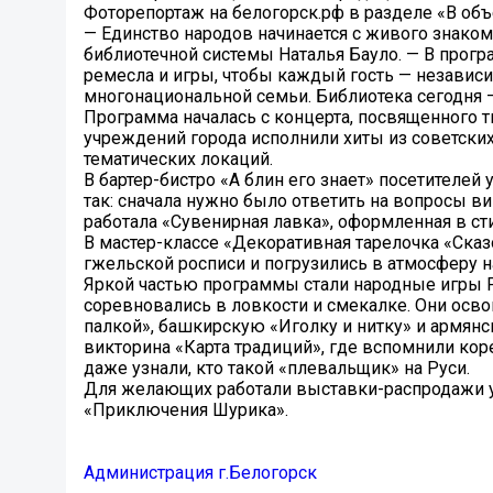
Фоторепортаж на белогорск.рф в разделе «В объект
— Единство народов начинается с живого знако
библиотечной системы Наталья Бауло. — В прог
ремесла и игры, чтобы каждый гость — независи
многонациональной семьи. Библиотека сегодня — 
Программа началась с концерта, посвященного 
учреждений города исполнили хиты из советски
тематических локаций.
В бартер-бистро «А блин его знает» посетителе
так: сначала нужно было ответить на вопросы в
работала «Сувенирная лавка», оформленная в ст
В мастер-классе «Декоративная тарелочка «Ска
гжельской росписи и погрузились в атмосферу на
Яркой частью программы стали народные игры 
соревновались в ловкости и смекалке. Они осво
палкой», башкирскую «Иголку и нитку» и армянс
викторина «Карта традиций», где вспомнили ко
даже узнали, кто такой «плевальщик» на Руси.
Для желающих работали выставки-распродажи у
«Приключения Шурика».
Администрация г.Белогорск