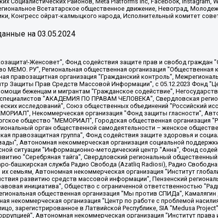
х Социалистических Районов, Meta Platforms Inc, Facebook, Instagram
Региональное Всетатарское общественное движение, Невоград, Молоде
ки, Конгресс ойрат-калмыцкого народа, Исполнительный комитет сове
анные на
03.05.2024
 "Мы против СПИДа", Камалягин Денис Николаевич, Маркелов Сергей Евгеньевич, Пономарев Лев Александрович, Савицкая Людмила Алексеевна, Автономная некоммерческая организация "Центр по работе с проблемой насилия "НАСИЛИЮ.НЕТ", Межрегиональный профессиональный союз работников здравоохранения "Альянс врачей", Юридическое лицо, зарегистрированное в Латвийской Республике, SIA "Medusa Project" (регистрационный номер 40103797863, дата регистрации 10.06.2014), Некоммерческая организация "Фонд по борьбе с коррупцией", Автономная некоммерческая организация "Институт права и публичной политики", Баданин Роман Сергеевич, Гликин Максим Александрович, Железнова Мария Михайловна, Лукьянова Юлия Сергеевна, Маетная Елизавета Витальевна, Маняхин Петр Борисович, Чуракова Ольга Владимировна, Ярош Юлия Петровна, Юридическое лицо "The Insider SIA", зарегистрированное в Риге, Латвийская Республика (дата регистрации 26.06.2015), являющееся администратором доменного имени интернет-издания "The Insider SIA", https://theins.ru, Постернак Алексей Евгеньевич, Рубин Михаил Аркадьевич, Анин Роман Александрович, Юридическое лицо Istories fonds, зарегистрированное в Латвийской Республике (регистрационный номер 50008295751, дата регистрации 24.02.2020), Великовский Дмитрий Александрович, Долинина Ирина Николаевна, Мароховская Алеся Алексеевна, Шлейнов Роман Юрьевич, Шмагун Олеся Валентиновна, Общество с ограниченной ответственностью "Альтаир 2021", Общество с ограниченной ответственностью "Вега 2021", Общество с ограниченной ответственностью "Главный редактор 2021", Общество с ограниченной ответственностью "Ромашки монолит", Важенков Артем Валерьевич, Ивановская областная общественная организация "Центр гендерных исследований", Гурман Юрий Альбертович, Медиапроект "ОВД-Инфо", Егоров Владимир Владимирович, Жилинский Владимир Александрович, Общество с ограниченной ответственностью "ЗП", Иванова София Юрьевна, Карезина Инна Павловна, Кильтау Екатерина Викторовна, Петров Алексей Викторович, Пискунов Сергей Евгеньевич, Смирнов Сергей Сергеевич, Тихонов Михаил Сергеевич, Общество с ограниченной ответственностью "ЖУРНАЛИСТ-ИНОСТРАННЫЙ АГЕНТ", Арапова Галина Юрьевна, Вольтская Татьяна Анатольевна, Американская компания "Mason G.E.S. Anonymous Foundation" (США), являющаяся владельцем интернет-издания https://mnews.world/, Компания "Stichting Bellingcat", зарегистрированная в Нидерландах (дата регистрации 11.07.2018), Захаров Андрей Вячеславович, Клепиковская Екатерина Дмитриевна, Общество с ограниченной ответственностью "МЕМО", Перл Роман Александрович, Симонов Евгений Алексеевич, Соловьева Елена Анатольевна, Сотников Даниил Владимирович, Сурначева Елизавета Дмитриевна, Автономная некоммерческая организация по защите прав человека и информированию населения "Якутия – Наше Мнение", Общество с ограниченной ответственностью "Москоу диджитал медиа", с 26.01.2023 Общество с ограниченной ответственностью "Чайка Белые сады", Ветошкина Валерия Валерьевна, Заговора Максим Александрович, Межрегиональное общественное движение "Российская ЛГБТ - сеть", Оленичев Максим Владимирович, Павлов Иван Юрьевич, Скворцова Елена Сергеевна, Общество с ограниченной ответственностью "Как бы инагент", Кочетков Игорь Викторович, Общество с ограниченной ответственностью "Честные выборы", Еланчик Олег Александрович, Общество с ограниченной ответственностью "Нобелевский призыв", Гималова Регина Эмилевна, Григорьев Андрей Валерьевич, Григорьева Алина Александровна, Ассоциация по содействию защите прав призывников, альтернативнослужащих и военнослужащих "Правозащитная группа "Гражданин.Армия.Право", Хисамова Регина Фаритовна, Автономная некоммерческая организация по реализации социально-правовых программ "Лилит"