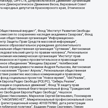
, WhatsApp, СИЧ-С14, Добровольческое Движение Организации
жное Демократическое Движение Весна, Верховный Совет
та народных депутатов Красноярского края, Этническое
, Дальневосточное общественное движение "Маяк", Санкт-Петербургская ЛГБТ-инициативная группа "Выход", Инициативная группа ЛГБТ+ "Реверс", Алексеев Андрей Викторович, Бекбулатова Таисия Львовна, Беляев Иван Михайлович, Владыкина Елена Сергеевна, Гельман Марат Александрович, Никульшина Вероника Юрьевна, Толоконникова Надежда Андреевна, Шендерович Виктор Анатольевич, Общество с ограниченной ответственностью "Данное сообщение", Общество с ограниченной ответственностью Издательский дом "Новая глава", Айнбиндер Александра Александровна, Московский комьюнити-центр для ЛГБТ+инициатив, Благотворительный фонд развития филантропии, Deutsche Welle (Германия, Kurt-Schumacher-Strasse 3, 53113 Bonn), Борзунова Мария Михайловна, Воробьев Виктор Викторович, Голубева Анна Львовна, Константинова Алла Михайловна, Малкова Ирина Владимировна, Мурадов Мурад Абдулгалимович, Осетинская Елизавета Николаевна, Понасенков Евгений Николаевич, Ганапольский Матвей Юрьевич, Киселев Евгений Алексеевич, Борухович Ирина Григорьевна, Дремин Иван Тимофеевич, Дубровский Дмитрий Викторович, Красноярская региональная общественная организация поддержки и развития альтернативных образовательных технологий и межкультурных коммуникаций "ИНТЕРРА", Маяковская Екатерина Алексеевна, Фейгин Марк Захарович, Филимонов Андрей Викторович, Дзугкоева Регина Николаевна, Доброхотов Роман Александрович, Дудь Юрий Александрович, Елкин Сергей Владимирович, Кругликов Кирилл Игоревич, Сабунаева Мария Леонидовна, Семенов Алексей Владимирович, Шаинян Карен Багратович, Шульман Екатерина Михайловна, Асафьев Артур Валерьевич, Вахштайн Виктор Семенович, Венедиктов Алексей Алексеевич, Лушникова Екатерина Евгеньевна, Волков Леонид Михайлович, Невзоров Александр Глебович, Пархоменко Сергей Борисович, Сироткин Ярослав Николаевич, Кара-Мурза Владимир Владимирович, Баранова Наталья Владимировна, Гозман Леонид Яковлевич, Кагарлицкий Борис Юльевич, Климарев Михаил Валерьевич, Милов Владимир Станиславович, Автономная некоммерческая организация Краснодарский центр современного искусства "Типография", Моргенштерн Алишер Тагирович, Соболь Любовь Эдуардовна, Общество с ограниченной ответственностью "ЛИЗА НОРМ", Каспаров Гарри Кимович, Ходорковский Михаил Борисович, Общество с ограниченной ответственностью "Апрельские тезисы", Данилович Ирина Брониславовна, Кашин Олег Владимирович, Петров Николай Владимирович, Пивоваров Алексей Владимирович, Соколов Михаил Владимирович, Цветкова Юлия Владимировна, Чичваркин Евгений Александрович, Комитет против пыток/Команда против пыток, Общество с ограниченной ответственностью "Первый научный", Общество с ограниченной ответственностью "Вертолет и ко", Белоцерковская Вероника Борисовна, Кац Максим Евгеньевич, Лазарева Татьяна Юрьевна, Шаведдинов Руслан Табризович, Яшин Илья Валерьевич, Общество с ограниченной ответственностью "Иноагент ААВ", Алешковский Дмитрий Петрович, Альбац Евгения Марковна, Быков Дмитрий Львович, Галямина Юлия Евгеньевна, Лойко Сергей Леонидович, Мартынов Кирилл Константинович, Медведев Сергей Александрович, Крашенинников Федор Геннадиевич, Гордеева Катерина Вл