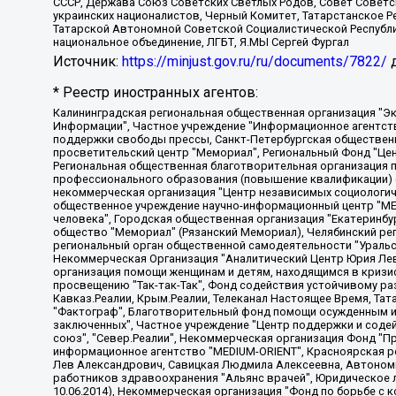
СССР, Держава Союз Советских Светлых Родов, Совет Советски
украинских националистов, Черный Комитет, Татарстанское 
Татарской Автономной Советской Социалистической Республи
национальное объединение, ЛГБТ, Я.МЫ Сергей Фургал
Источник:
https://minjust.gov.ru/ru/documents/7822/
д
* Реестр иностранных агентов:
Калининградская региональная общественная организация "Экозащита!-Женсовет", Фонд содействия защите прав и свобод граждан "Общественный вердикт", Фонд "Институт Развития Свободы Информации", Частное учреждение "Информационное агентство МЕМО. РУ", Региональная общественная организация "Общественная комиссия по сохранению наследия академика Сахарова", Фонд поддержки свободы прессы, Санкт-Петербургская общественная правозащитная организация "Гражданский контроль", Межрегиональная общественная организация "Информационно-просветительский центр "Мемориал", Региональный Фонд "Центр Защиты Прав Средств Массовой Информации", с 05.12.2023 Фонд "Центр Защиты Прав Средств массовой информации", Региональная общественная благотворительная организация помощи беженцам и мигрантам "Гражданское содействие", Негосударственное образовательное учреждение дополнительного профессионального образования (повышение квалификации) специалистов "АКАДЕМИЯ ПО ПРАВАМ ЧЕЛОВЕКА", Свердловская региональная общественная организация "Сутяжник", Автономная некоммерческая организация "Центр независимых социологических исследований", Союз общественных объединений "Российский исследовательский центр по правам человека", Региональное общественное учреждение научно-информационный центр "МЕМОРИАЛ", Некоммерческая организация "Фонд защиты гласности", Автономная некоммерческая организация "Институт прав человека", Городская общественная организация "Екатеринбургское общество "МЕМОРИАЛ", Городская общественная организация "Рязанское историко-просветительское и правозащитное общество "Мемориал" (Рязанский Мемориал), Челябинский региональный орган общественной самодеятельности – женское общественное объединение "Женщины Евразии", Челябинский региональный орган общественной самодеятельности "Уральская правозащитная группа", Фонд содействия защите здоровья и социальной справедливости имени Андрея Рылькова, Автономная Некоммерческая Организация "Аналитический Центр Юрия Левады", Автономная некоммерческая организация социальной поддержки населения "Проект Апрель", Региональная общественная организация помощи женщинам и детям, находящимся в кризисной ситуации "Информационно-методический центр "Анна", Фонд содействия развитию массовых коммуникаций и правовому просвещению "Так-так-Так", Фонд содействия устойчивому развитию "Серебряная тайга", Свердловский региональный общественный фонд социальных проектов "Новое время", "Idel.Реалии", Кавказ.Реалии, Крым.Реалии, Телеканал Настоящее Время, Татаро-башкирская служба Радио Свобода (Azatliq Radiosi), Радио Свободная Европа/Радио Свобода (PCE/PC), "Сибирь.Реалии", "Фактограф", Благотворительный фонд помощи осужденным и их семьям, Автономная некоммерческая организация "Институт глобализации и социальных движений", Фонд "В защиту прав заключенных", Частное учреждение "Центр поддержки и содействия развитию средств массовой информации", Пензенский региональный общественный благотворительный фонд "Гражданский союз", "Север.Реалии", Некоммерческая организация Фонд "Правовая инициатива", Общество с ограниченной ответственностью "Радио Свободная Европа/Радио Свобода", Чешское информационное агентство "MEDIUM-ORIENT", Красноярская региональная общественная организация