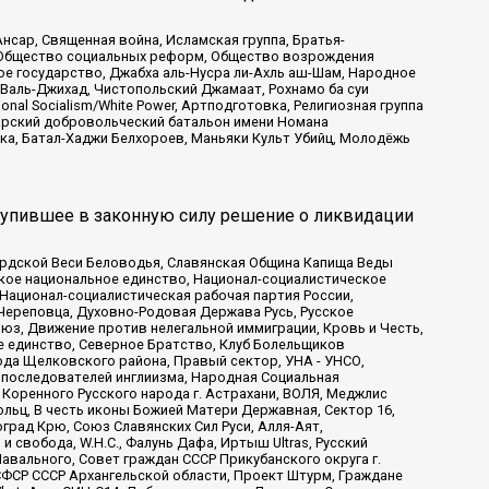
сар, Священная война, Исламская группа, Братья-
а, Общество социальных реформ, Общество возрождения
ое государство, Джабха аль-Нусра ли-Ахль аш-Шам, Народное
 Валь-Джихад, Чистопольский Джамаат, Рохнамо ба суи
nal Socialism/White Power, Артподготовка, Религиозная группа
атарский добровольческий батальон имени Номана
ка, Батал-Хаджи Белхороев, Маньяки Культ Убийц, Молодёжь
тупившее в законную силу решение о ликвидации
ардской Веси Беловодья, Славянская Община Капища Веды
ское национальное единство, Национал-социалистическое
 Национал-социалистическая рабочая партия России,
Череповца, Духовно-Родовая Держава Русь, Русское
з, Движение против нелегальной иммиграции, Кровь и Честь,
е единство, Северное Братство, Клуб Болельщиков
ода Щелковского района, Правый сектор, УНА - УНСО,
ие последователей инглиизма, Народная Социальная
 Коренного Русского народа г. Астрахани, ВОЛЯ, Меджлис
льц, В честь иконы Божией Матери Державная, Сектор 16,
рад Крю, Союз Славянских Сил Руси, Алля-Аят,
 свобода, W.H.С., Фалунь Дафа, Иртыш Ultras, Русский
вального, Совет граждан СССР Прикубанского округа г.
ФСР СССР Архангельской области, Проект Штурм, Граждане