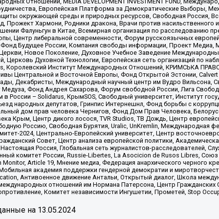
родных Отношений, MEDIA DEVELOPMENT INVESTMENT FUND, Международн
рудничества, Европейская Платформа за Демократические Выборы, Ме
щиты окружающей среды и природных ресурсов, Свободная Россия, Все
, Прожект Хармони, Родники дракона, Врачи против насильственного и
шении Фалуньгун в Китае, Всемирная организация по расследованию пр
опы, Центр либеральной современности, Форум русскоязычных европей
Фонд Будущее России, Компания свободы информации, Проект Медиа, 
 Церкви, Новое Поколение, Духовное Учебное Заведение Международн
й, Церковь Духовной Технологии, Европейская сеть организаций по н
nds, Королевский Институт Международных Отношений, КРИМСЬКА ПРАВОЗ
ициативы Центральной и Восточной Европы, Фонд Открытой Эстонии, Calver
ады, Декабристы, Международный научный центр им Вудро Вильсона, С
 Медуза, Фонд Андрея Сахарова, Форум свободной России, Лига Свободны
в России – Solidarus, КрымSOS, Свободный университет, Институт гос
Съезд народных депутатов, Гринпис Интернешнл, Фонд борьбы с коррупц
тельный дом прав человека Чернигов, Фонд Дом Прав Человека, Белору
ека Крым, Центр дикого лосося, TVR Studios, ТВ Дождь, Центр европей
одную Россию, Свободная Бурятия, Uralic, UnKremlin, Международная ф
омитет-2024, Центрально-Европейский университет, Центр восточноев
ражданский Совет, Центр анализа европейской политики, Академическа
Настоящая Россия, Глобальная сеть журналистов-расследователей, Слу
ый комитет России, Russie-Libertes, La Asocicion de Rusos Libres, С
on Monitor, Article 19, Мнение медиа, Федерация анархического черного
обильная академия поддержки гендерной демократии и миротворчества,
ational Education, Антивоенное движение Антальи, Открытый диалог, Школа 
 международных отношений им Нормана Патерсона, Центр Гражданских 
ротивление, Комитет независимости Ингушетии, Прометей, Stop Occupat
анные на
13.05.2024