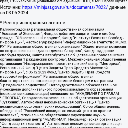
края, Этническое национальное объединение, ЛГБТ, Я.МЫ Сергей Фургал
Источник:
https://minjust.gov.ru/ru/documents/7822/
данные
на
03.05.2024
* Реестр иностранных агентов:
Калининградская региональная общественная организация "Экозащита!-Женсовет", Фонд содействия защите прав и свобод граждан "Общественный вердикт", Фонд "Институт Развития Свободы Информации", Частное учреждение "Информационное агентство МЕМО. РУ", Региональная общественная организация "Общественная комиссия по сохранению наследия академика Сахарова", Фонд поддержки свободы прессы, Санкт-Петербургская общественная правозащитная организация "Гражданский контроль", Межрегиональная общественная организация "Информационно-просветительский центр "Мемориал", Региональный Фонд "Центр Защиты Прав Средств Массовой Информации", с 05.12.2023 Фонд "Центр Защиты Прав Средств массовой информации", Региональная общественная благотворительная организация помощи беженцам и мигрантам "Гражданское содействие", Негосударственное образовательное учреждение дополнительного профессионального образования (повышение квалификации) специалистов "АКАДЕМИЯ ПО ПРАВАМ ЧЕЛОВЕКА", Свердловская региональная общественная организация "Сутяжник", Автономная некоммерческая организация "Центр независимых социологических исследований", Союз общественных объединений "Российский исследовательский центр по правам человека", Региональное общественное учреждение научно-информационный центр "МЕМОРИАЛ", Некоммерческая организация "Фонд защиты гласности", Автономная некоммерческая организация "Институт прав человека", Городская общественная организация "Екатеринбургское общество "МЕМОРИАЛ", Городская общественная организация "Рязанское историко-просветительское и правозащитное общество "Мемориал" (Рязанский Мемориал), Челябинский региональный орган общественной самодеятельности – женское общественное объединение "Женщины Евразии", Челябинский региональный орган общественной самодеятельности "Уральская правозащитная группа", Фонд содействия защите здоровья и социальной справедливости имени Андрея Рылькова, Автономная Некоммерческая Организация "Аналитический Центр Юрия Левады", Автономная некоммерческая организация социальной поддержки населения "Проект Апрель", Региональная общественная организация помощи женщинам и детям, находящимся в кризисной ситуации "Информационно-методический центр "Анна", Фонд содействия развитию массовых коммуникаций и правовому просвещению "Так-так-Так", Фонд содействия устойчивому развитию "Серебряная тайга", Свердловский региональный общественный фонд социальных проектов "Новое время", "Idel.Реалии", Кавказ.Реалии, Крым.Реалии, Телеканал Настоящее Время, Татаро-башкирская служба Радио Свобода (Azatliq Radiosi), Радио Свободная Европа/Радио Свобода (PCE/PC), "Сибирь.Реалии", "Фактограф", Благотворительный фонд помощи осужденным и их семьям, Автономная некоммерческая организация "Институт глобализации и социальных движений", Фонд "В защиту прав заключенных", Частное учреждение "Центр поддержки и содействия развитию средств массовой информации", Пензенский региональный общественный благотворительный фонд "Гражданский союз", "Север.Реалии", Некоммерческая организация Фонд "Правовая инициатива", Общество с ограниченной ответственностью "Радио Свободная Европа/Радио Свобода", Чешское информационное агентство "MEDIUM-ORIENT", Красноярская региональная общественная организация "Мы против СПИДа", Камалягин Денис Николаевич, Маркелов Сергей Евгеньевич, Пономарев Лев Александрович, Савицкая Людмила Алексеевна, Автономная некоммерческая организация "Центр по работе с проблемой насилия "НАСИЛИЮ.НЕТ", Межрегиональный профессиональный союз работников здравоохранения "Альянс врачей", Юридическое лицо, зарегистрированное в Латвийской Республике, SIA "Medusa Project" (регистрационный номер 40103797863, дата регистрации 10.06.2014), Некоммерческая организация "Фонд по борьбе с коррупцией", Автономная некоммерческая организация "Институт права и публичной политики", Баданин Роман Сергеевич, Гликин Максим Александрович, Железнова Мария Михайловна, Лукьянова Юлия Сергеевна, Маетная Елизавета Витальевна, Маняхин Петр Борисович, Чуракова Ольга Владимировна, Ярош Юлия Петровна, Юридическое лицо "The Insider SIA", зарегистрированное в Риге, Латвийская Республика (дата регистрации 26.06.2015), являющееся администратором доменного имени интернет-издания "The Insider SIA", https://theins.ru, Постернак Алексей Евгеньевич, Рубин Михаил Аркадьевич, Анин Роман Александрович, Юридическое лицо Istories fonds, зарегистрированное в Латвийской Республике (регистрационный номер 50008295751, дата регистрации 24.02.2020), Великовский Дмитрий Александрович, Долинина Ирина Николаевна, Мароховская Алеся Алексеевна, Шлейнов Роман Юрьевич, Шмагун Олеся Валентиновна, Общество с ограниченной ответственностью "Альтаир 2021", Общество с ограниченной ответственностью "Вега 2021", Общество с ограниченной ответственностью "Главный редактор 2021", Общество с ограниченной ответственностью "Ромашки монолит", Важенков Артем Валерьевич, Ивановская областная общественная организация "Центр гендерных исследований", Гурман Юрий Альбертович, Медиапроект "ОВД-Инфо", Егоров Владимир Владимирович, Жилинский Владимир Александрович, Общество с ограниченной ответственностью "ЗП", Иванова София Юрьевна, Карезина Инна Павловна, Кильтау Екатерина Викторовна, Петров Алексей Викторович, Пискунов Сергей Евгеньевич, Смирнов Сергей Сергеевич, Тихонов Михаил Сергеевич, Общество с ограниченной ответственностью "ЖУРНАЛИСТ-ИНОСТРАННЫЙ АГЕНТ", Арапова Галина Юрьевна, Вольтская Татьяна Анатольевна, Американская компания "Mason G.E.S. Anonymous Foundation" (США), являющаяся владельцем интернет-издания https://mnews.world/, Компания "Stichting Bellingcat", зарегистрированная в Нидерландах (дата регистрации 11.07.2018), Захаров Андрей Вячеславович, Клепиковская Екатерина Дмитриевна, Общество с ограниченной ответственностью "МЕМО", Перл Роман Александрович, Симонов Евгений Алексеевич, Соловьева Елена Анатольевна, Сотников Даниил Владимирович, Сурначева Елизавета Дмитриевна, Автономная некоммерческая организация по защите прав человека и информированию населения "Якутия – Наше Мнение", Общество с ограниченной ответственностью "Москоу диджитал медиа", с 26.01.2023 Общество с ограниченной ответственностью "Чайка Белые сады", Ветошкина Валерия Валерьевна, Заговора Максим Александрович, Межрегиональное общественное движение "Российская ЛГБТ - сеть", Оленичев Максим Владимирович, Павлов Иван Юрьевич, Скворцова Елена Сергеевна, Общество с ограниченной ответственностью "Как бы инагент", Кочетков Игорь Викторович, Общество с ограниченной ответственностью "Честные выборы", Еланчик Олег Александрович, Общество с ограниченной ответственностью "Нобелевский призыв", Гималова Регина Эмилевна, Григорьев Андрей Валерьевич, Григорьева Алина Александровна, Ассоциация по содействию защите прав призывников, альтернативнослужащих и военнослужащих "Правозащитная группа "Гражданин.Армия.Право", Хисамова Регина Фаритовна, Автономная некоммерческая организация по реализации социально-правовых программ "Лилит", Дальневосточное общественное движение "Маяк", Санкт-Петербургская ЛГБТ-инициативная группа "Выход", Инициативная группа ЛГБТ+ "Реверс", Алексеев Андрей Викторович, Бекбулатова Таисия Львовна, Беляев Иван Михайлович, Владыкина Елена Сергеевна, Гельман Марат Александрович, Никульшина Вероника Юрьевна, Толоконникова Надежда Андреевна, Шендерович Виктор Анатольевич, Общество с ограниченной ответственностью "Данное сообщение", Общество с ограниченной ответственностью Издательский дом "Новая глава", Айнбиндер Александра Александровна, Московский комьюнити-центр для ЛГБТ+инициатив, Благотворительный фонд развития филантропии, Deutsche Welle (Германия, Kurt-Schumacher-Strasse 3, 53113 Bonn), Борзунова Мария Михайловна, Воробьев Виктор Викторович, Голубева Анна Львовна, Константинова Алла Михайловна, Малкова Ирина Владимировна, Мурадов Мурад Абдулгалимович, Осетинская Елизавета Николаевна, Понасенков Евгений Николаевич, Ганапольский Матвей Юрьевич, Киселев Евгений Алексеевич, Борухович Ирина Григорьевна, Дремин Иван Тимофеевич, Дубровский Дмитрий Викторович, Красноярская региональная общественная организация поддержки и развития альтернативных образовательных технологий и межкультурных коммуникаций "ИНТЕРРА", Маяковская Екатерина Алексеевна, Фейгин Марк Захарович, Филимонов Андрей Викторович, Дзугкоева Регина Николаевна, Доброхотов Роман Александрович, Дудь Юрий Александрович, Елкин Сергей Владимирович, Кругликов Кирилл Игоревич, Сабунаева Мария Леонидовна, Семенов Алексей Владимирович, Шаинян Карен Багратович, Шульман Екатерина Михайловна, Асафьев Артур Валерьевич, Вахштайн Виктор Семенович, Венедиктов Алексей Алексеевич, Лушникова Екатерина Евгеньевна, Волков Леонид Михайлович, Невзоров Александр Глебович, Пархоменко Сергей Борисович, Сироткин Ярослав Николаевич, Кара-Мурза Владимир Владимирович, Баранова Наталья Владимировна, Гозман Леонид Яковлевич, Кагарлицкий Борис Юльевич, Климарев Михаил Валерьевич, Милов Владимир Станиславович, Автономная некоммерческая организация Краснодарский центр современного искусства "Типография", Моргенштерн Алишер Тагирович, Соболь Любовь Эдуардовна, Общество с ограниченной ответственностью "ЛИЗА НОРМ", Каспаров Гарри Кимович, Ходорковский Михаил Борисович, Общество с ограниченной ответственностью "Апрельские тезисы", Данилович Ирина Брониславовна, Кашин Олег Владимирович, Петров Николай Владимирович, Пивоваров Алексей Владимирович, Соколов Михаил Владимирович, Цветкова Юлия Владимировна, Чичваркин Евгений Александрович, Комитет против пыток/Команда против пыток, Общество с ограниченной ответственностью "Первый научный", Общество с ограниченной ответственностью "Вертолет и ко", Белоцерковская Вероника Борисовна, Кац Максим Евгеньевич, Лазарева Татьяна Юрьевна, Шаведдинов Руслан Табризович, Яшин Илья Валерьевич, Общество с ограниченной ответственностью "Иноагент ААВ", Алешковский Дмитрий Петрович, Альбац Евгения Марковна, Быков Дмитрий Львович, Галямина Юлия Евгеньевна, Лойко Сергей Леонидович, Мартынов Кирилл Константинович, Медведев Сергей Александрович, Крашенинников Федор Геннадиевич, Гордеева Катерина Вл