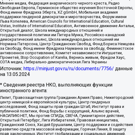
Мнение медиа, Федерация анархического черного креста, Радио
Свободная Европа, Германское общество изучения Восточной Европы,
Фонд имени Фридриха Эберта, XZ gGmbH, Мобильная академия
поддержки гендерной демократии и миротворчества, Форум имени
Льва Копелева, American Councils for International Education, Cultural
Vistas, Institute of International Education, Антивоенное движение Антальи,
Открытый диалог, Школа международных отношений и
государственной политики им Питера Мунка, Российско-канадский
демократический альянс, Школа международных отношений им
Нормана Патерсона, Центр Гражданских Свобод, Фонд Бориса Немцова
за Свободу, Фонд имени Фридриха Науманна за свободу, Феминистское
антивоенное сопротивление, Комитет независимости Ингушетии,
Прометей, Stop Occupation of Karelia, Вернись живым, Фридом Хаус,
СОТА медиа, Либерально-демократическая Лига Украины
Источник:
https://minjust.gov.ru/ru/documents/7756/
данные
на
13.05.2024
* Сведения реестра НКО, выполняющих функции
иностранного агента:
Лилит, Правозащитная группа Гражданин.Армия.Право, Нижегородский
центр немецкой и европейской культуры, Центр гендерных
исследований, Фонд защиты прав граждан Штаб, Институт права и
публичной политики, Фонд борьбы с коррупцией, Альянс врачей,
НАСИЛИЮ.НЕТ, Мы против СПИДа, СВЕЧА, Гуманитарное действие,
Открытый Петербург, Лига Избирателей, Правовая инициатива,
Гражданский Союз, Хасдей Ерушалаим, Центр поддержки и содействия
развитию средств массовой информации, Горячая Линия, В защиту
прав заключенных, Институт глобализации и социальных движений,