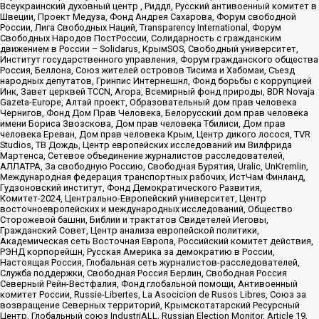
Всеукраинский духовный центр , Риддл, Русский антивоенный комитет в
Швеции, Проект Медуза, Фонд Андрея Сахарова, Форум свободной
России, Лига Свободных Наций, Transparеncy International, Форум
Свободных Народов ПостРоссии, Солидарность с гражданским
движением в России – Solidarus, КрымSOS, Свободный университет,
Институт государственного управления, Форум гражданского общества
Россия, Беллона, Союз жителей островов Тисима и Хабомаи, Съезд
народных депутатов, Гринпис Интернешнл, Фонд борьбы с коррупцией
Инк, Завет церквей TCCN, Агора, Всемирный фонд природы, BDR Novaja
Gazeta-Europe, Алтай проект, Образовательный дом прав человека
Чернигов, Фонд Дом Прав Человека, Белорусский дом прав человека
имени Бориса Звозскова, Дом прав человека Тбилиси, Дом прав
человека Ереван, Дом прав человека Крым, Центр дикого лосося, TVR
Studios, ТВ Дождь, Центр европейских исследований им Вилфрида
Мартенса, Сетевое объединение журналистов расследователей,
АЛЛАТРА, За свободную Россию, Свободная Бурятия, Uralic, UnKremlin,
Международная федерация транспортных рабочих, ИстЧам Финланд,
Гудзоновский институт, Фонд Демократического Развития,
Комитет-2024, Центрально-Европейский университет, Центр
восточноевропейских и международных исследований, Общество
Сторожевой башни, Библии и трактатов Свидетелей Иеговы,
Гражданский Совет, Центр анализа европейской политики,
Академическая сеть Восточная Европа, Российский комитет действия,
РЭНД корпорейшн, Русская Америка за демократию в России,
Настоящая Россия, Глобальная сеть журналистов-расследователей,
Служба поддержки, Свободная Россия Берлин, Свободная Россия
Северный Рейн-Вестфалия, Фонд глобальной помощи, Антивоенный
комитет России, Russie-Libertes, La Asocicion de Rusos Libres, Союз за
возвращение Северных территорий, Крымскотатарский Ресурсный
Центр, Глобальный союз IndustriALL, Russian Election Monitor, Article 19,