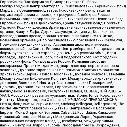
Европейская Платформа за Демократические Выборы,
Международный центр электоральных исследований, Германский фонд
Маршалла Соединенных Штатов, Тихоокеанский центр защиты
окружающей среды и природных ресурсов, Свободная Россия,
Всемирный конгресс украинцев, Атлантический совет, Человек в беде,
Европейский фонд за демократию, Джеймстаунский фонд, Прожект
Хармони, Родники дракона, Врачи против насильственного извлечения
органов, Фалунь Дафа, Друзья Фалуньгун, Фалуньгун, Коалиция по
расследованию преследования в отношении Фалуньгун в Китае,
Всемирная организация по расследованию преследований Фалуньгун,
Пражский гражданский центр, Ассоциация школ политических
исследований при Совете Европы, Центр либеральной современности,
Форум русскоязычных европейцев, Немецко-русский обмен, Бард
колледж, Европейский выбор, Фонд Ходорковского, Оксфордский
российский фонд, Фонд Будущее России, Компания свободы
информации, Проект Медиа, Международное партнерство за права
человека, Духовное Управление Евангельских Христиан Украинской
Христианской Церкви, Новое Поколение, Духовное Учебное Заведение
Международный Библейский Колледж, Международное христианское
движение, Всемирный Институт Саентологических Предприятий,
Церковь Духовной Технологии, Европейская сеть организаций по
наблюдению за выборами, Республика Польша, СВОБОДНЫЙ ИДЕЛЬ-
УРАЛ, Ассоциация развития журналистики, IStories fonds, Королевский
Институт Международных Отношений, КРИМСЬКА ПРАВОЗАХИСНА
ГРУПА, Фонд имени Генриха Бёлля, Stichting Bellingcat, Bellingcat Ltd, The
Insider, Институт правовой инициативы Центральной и Восточной
Европы, Фонд Открытой Эстонии, Calvert 22 Foundation, Канадский
украинский конгресс, Институт Макдональда-Лорье, Украинская
национальная федерация Канады, Декабристы, Международный
научный центр им Вудро Вильсона, Свободная пресса, Возрождение,