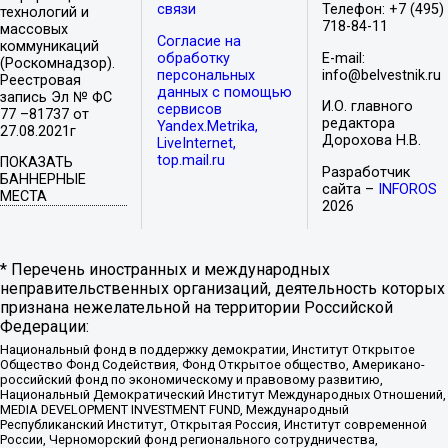
связи
Телефон: +7 (495)
технологий и
718-84-11
массовых
Согласие на
коммуникаций
обработку
E-mail:
(Роскомнадзор).
персональных
info@belvestnik.ru
Реестровая
данных с помощью
запись Эл № ФС
И.О. главного
сервисов
77 –81737 от
редактора
Yandex.Metrika,
27.08.2021г
Дорохова Н.В.
LiveInternet,
top.mail.ru
ПОКАЗАТЬ
Разработчик
БАННЕРНЫЕ
сайта –
INFOROS
МЕСТА
2026
* Перечень иностранных и международных
неправительственных организаций, деятельность которых
признана нежелательной на территории Российской
Федерации:
Национальный фонд в поддержку демократии, Институт Открытое
Общество Фонд Содействия, Фонд Открытое общество, Американо-
российский фонд по экономическому и правовому развитию,
Национальный Демократический Институт Международных Отношений,
MEDIA DEVELOPMENT INVESTMENT FUND, Международный
Республиканский Институт, Открытая Россия, Институт современной
России, Черноморский фонд регионального сотрудничества,