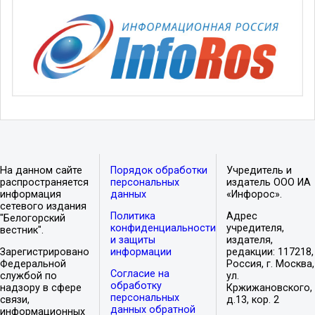
На данном сайте
Порядок обработки
Учредитель и
распространяется
персональных
издатель ООО ИА
информация
данных
«Инфорос».
сетевого издания
Политика
Адрес
"Белогорский
конфиденциальности
учредителя,
вестник".
и защиты
издателя,
Зарегистрировано
информации
редакции: 117218,
Федеральной
Россия, г. Москва,
Согласие на
службой по
ул.
обработку
надзору в сфере
Кржижановского,
персональных
связи,
д.13, кор. 2
данных обратной
информационных