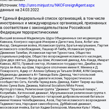
Источник:
http://unro.minjust.ru/NKOForeignAgent.aspx
данные на
24.03.2022
* Единый федеральный список организаций, в том числе
иностранных и международных организаций, признанных
в соответствии с законодательством Российской
Федерации террористическими:
Высший военный Маджлисуль Шура Объединенных сил моджахедов
Кавказа, Конгресс народов Ичкерии и Дагестана, База, Асбат аль-
Ансар, Священная война, Исламская группа, Братья-мусульмане, Партия
исламского освобождения, Лашкар-И-Тайба, Исламская группа,
Движение Талибан, Исламская партия Туркестана, Общество
социальных реформ, Общество возрождения исламского наследия,
Дом двух святых, Джунд аш-Шам, Исламский джихад, Аль-Каида, Имарат
Кавказ, АБТО, Правый сектор, Исламское государство, Джабха аль-
Нусра ли-Ахль аш-Шам, Народное ополчение имени К. Минина и Д.
Пожарского, Аджр от Аллаха Субхану уа Тагьаля SHAM, АУМ Синрике,
Муджахеды джамаата Ат-Тавхида Валь-Джихад, Чистопольский
Джамаат, Рохнамо ба суи давлати исломи, Террористическое
сообщество Сеть, Катиба Таухид валь-Джихад, Хайят Тахрир аш-Шам,
Ахлю Сунна Валь Джамаа, National Socialism/White Power,
Артподготовка, Религиозная группа “Джамаат “Красный пахарь”,
Колумбайн, Хатлонский джамаат, Мусульманская религиозная группа п.
Кушкуль г. Оренбург, Крымско-татарский добровольческий батальон
имени Номана Челебиджихана, Азов, Партия исламского возрождения
Таджикистана, Народная самооборона, Дуббайский джамаат,
московская ячейка, Батал-Хаджи Белхороев, Маньяки Культ Убийц,