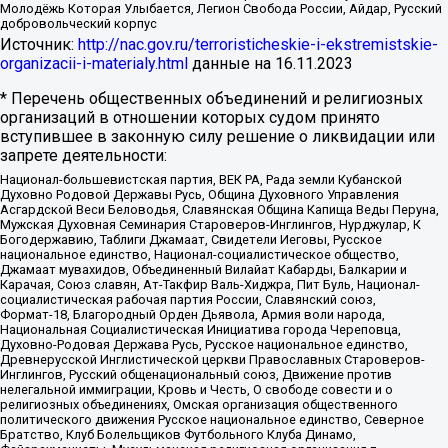
Молодёжь Которая Улыбается, Легион Свобода России, Айдар, Русский
добровольческий корпус
Источник:
http://nac.gov.ru/terroristicheskie-i-ekstremistskie-
organizacii-i-materialy.html
данные на
16.11.2023
* Перечень общественных объединений и религиозных
организаций в отношении которых судом принято
вступившее в законную силу решение о ликвидации или
запрете деятельности:
Национал-большевистская партия, ВЕК РА, Рада земли Кубанской
Духовно Родовой Державы Русь, Община Духовного Управления
Асгардской Веси Беловодья, Славянская Община Капища Веды Перуна,
Мужская Духовная Семинария Староверов-Инглингов, Нурджулар, К
Богодержавию, Таблиги Джамаат, Свидетели Иеговы, Русское
национальное единство, Национал-социалистическое общество,
Джамаат мувахидов, Объединенный Вилайат Кабарды, Балкарии и
Карачая, Союз славян, Ат-Такфир Валь-Хиджра, Пит Буль, Национал-
социалистическая рабочая партия России, Славянский союз,
Формат-18, Благородный Орден Дьявола, Армия воли народа,
Национальная Социалистическая Инициатива города Череповца,
Духовно-Родовая Держава Русь, Русское национальное единство,
Древнерусской Инглистической церкви Православных Староверов-
Инглингов, Русский общенациональный союз, Движение против
нелегальной иммиграции, Кровь и Честь, О свободе совести и о
религиозных объединениях, Омская организация общественного
политического движения Русское национальное единство, Северное
Братство, Клуб Болельщиков Футбольного Клуба Динамо,