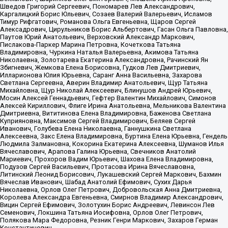
Шведов Григорий Сергеевич, Пономарев Лев Александрович,
Каргалицкий Борис Юльевич, Созаев Валерий Валерьевич, Исламов
Тимур Рифгатович, Романова Ольга Евгеньевна, Щаров Сергей
Алексадрович, Цирульников Борис Альбертович, Гасан Ольга Павловна,
Паутов Юрий Анатольевич, Верховский Александр Маркович,
Пислакова-Паркер Марина Петровна, Кочеткова Татьяна
Владимировна, Чуркина Наталья Валерьевна, Акимова Татьяна
Николаевна, Золотарева Екатерина Александровна, Рачинский Ян
Збигневич, Жемкова Елена Борисовна, Гудков Лев Дмитриевич,
Илларионова Юлия Юрьевна, Саранг Анна Васильевна, Захарова
Светлана Сергеевна, Аверин Владимир Анатольевич, Щур Татьяна
Михайловна, Щур Николай Алексеевич, Блинушов Андрей Юрьевич,
Мосин Алексей Геннадьевич, Гефтер Валентин Михайлович, Симонов
Алексей Кириллович, Флиге Ирина Анатольевна, Мельникова Валентина
Дмитриевна, Вититинова Елена Владимировна, Баженова Светлана
Куприяновна, Максимов Сергей Владимирович, Беляев Сергей
Иванович, Голубева Елена Николаевна, Ганнушкина Светлана
Алексеевна, Закс Елена Владимировна, Буртина Елена Юрьевна, Гендель
Людмила Залмановна, Кокорина Екатерина Алексеевна, Шуманов Илья
Вячеславович, Арапова Галина Юрьевна, Свечников Анатолий
Мариевич, Прохоров Вадим Юрьевич, Шахова Елена Владимировна,
Подузов Сергей Васильевич, Протасова Ирина Вячеславовна,
Литинский Леонид Борисович, Лукашевский Сергей Маркович, Бахмин
Вячеслав Иванович, Шабад Анатолий Ефимович, Сухих Дарья
Николаевна, Орлов Олег Петрович, Добровольская Анна Дмитриевна,
Королева Александра Евгеньевна, Смирнов Владимир Александрович,
Вицин Сергей Ефимович, Золотухин Борис Андреевич, Левинсон Лев
Семенович, Локшина Татьяна Иосифовна, Орлов Олег Петрович,
Полякова Мара Федоровна, Резник Генри Маркович, Захаров Герман
Константинович