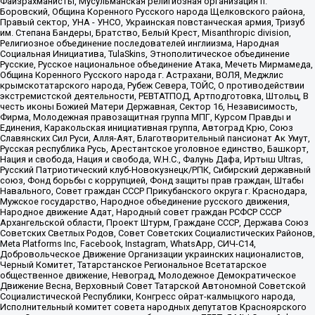
Файзрахманисты, Мусульманская религиозная организация п.
Боровский, Община Коренного Русского народа Щелковского района,
Правый сектор, УНА - УНСО, Украинская повстанческая армия, Тризуб
им. Степана Бандеры, Братство, Белый Крест, Misanthropic division,
Религиозное объединение последователей инглиизма, Народная
Социальная Инициатива, TulaSkins, Этнополитическое объединение
Русские, Русское национальное объединение Атака, Мечеть Мирмамеда,
Община Коренного Русского народа г. Астрахани, ВОЛЯ, Меджлис
крымскотатарского народа, Рубеж Севера, ТОЙС, О противодействии
экстремистской деятельности, РЕВТАТПОД, Артподготовка, Штольц, В
честь иконы Божией Матери Державная, Сектор 16, Независимость,
Фирма, Молодежная правозащитная группа МПГ, Курсом Правды и
Единения, Каракольская инициативная группа, Автоград Крю, Союз
Славянских Сил Руси, Алля-Аят, Благотворительный пансионат Ак Умут,
Русская республика Русь, Арестантское уголовное единство, Башкорт,
Нация и свобода, Нация и свобода, W.H.С., Фалунь Дафа, Иртыш Ultras,
Русский Патриотический клуб-Новокузнецк/РПК, Сибирский державный
союз, Фонд борьбы с коррупцией, Фонд защиты прав граждан, Штабы
Навального, Совет граждан СССР Прикубанского округа г. Краснодара,
Мужское государство, Народное объединение русского движения,
Народное движение Адат, Народный совет граждан РСФСР СССР
Архангельской области, Проект Штурм, Граждане СССР, Держава Союз
Советских Светлых Родов, Совет Советских Социалистических Районов,
Meta Platforms Inc, Facebook, Instagram, WhatsApp, СИЧ-С14,
Добровольческое Движение Организации украинских националистов,
Черный Комитет, Татарстанское Региональное Всетатарское
общественное движение, Невоград, Молодежное Демократическое
Движение Весна, Верховный Совет Татарской Автономной Советской
Социалистической Республики, Конгресс ойрат-калмыцкого народа,
Исполнительный комитет совета народных депутатов Красноярского