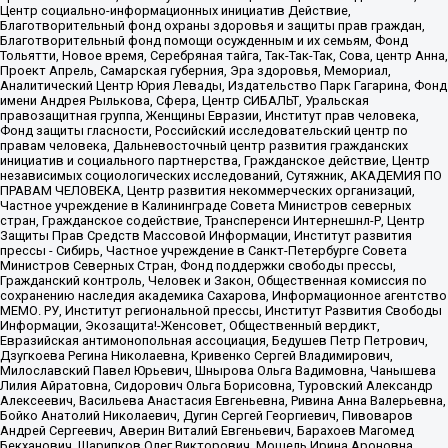
Центр социально-информационных инициатив Действие,
Благотворительный фонд охраны здоровья и защиты прав граждан,
Благотворительный фонд помощи осужденным и их семьям, Фонд
Тольятти, Новое время, Серебряная тайга, Так-Так-Так, Сова, центр Анна,
Проект Апрель, Самарская губерния, Эра здоровья, Мемориал,
Аналитический Центр Юрия Левады, Издательство Парк Гагарина, Фонд
имени Андрея Рылькова, Сфера, Центр СИБАЛЬТ, Уральская
правозащитная группа, Женщины Евразии, Институт прав человека,
Фонд защиты гласности, Российский исследовательский центр по
правам человека, Дальневосточный центр развития гражданских
инициатив и социального партнерства, Гражданское действие, Центр
независимых социологических исследований, Сутяжник, АКАДЕМИЯ ПО
ПРАВАМ ЧЕЛОВЕКА, Центр развития некоммерческих организаций,
Частное учреждение в Калининграде Совета Министров северных
стран, Гражданское содействие, Трансперенси Интернешнл-Р, Центр
Защиты Прав Средств Массовой Информации, Институт развития
прессы - Сибирь, Частное учреждение в Санкт-Петербурге Совета
Министров Северных Стран, Фонд поддержки свободы прессы,
Гражданский контроль, Человек и Закон, Общественная комиссия по
сохранению наследия академика Сахарова, Информационное агентство
МЕМО. РУ, Институт региональной прессы, Институт Развития Свободы
Информации, Экозащита!-Женсовет, Общественный вердикт,
Евразийская антимонопольная ассоциация, Бедушев Петр Петрович,
Дзугкоева Регина Николаевна, Кривенко Сергей Владимирович,
Милославский Павел Юрьевич, Шнырова Ольга Вадимовна, Чанышева
Лилия Айратовна, Сидорович Ольга Борисовна, Туровский Александр
Алексеевич, Васильева Анастасия Евгеньевна, Ривина Анна Валерьевна,
Бойко Анатолий Николаевич, Дугин Сергей Георгиевич, Пивоваров
Андрей Сергеевич, Аверин Виталий Евгеньевич, Барахоев Магомед
Бекханович, Шарипков Олег Викторович, Мошель Ирина Ароновна,