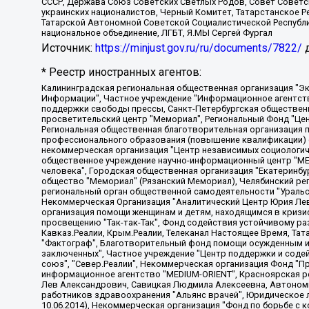
СССР, Держава Союз Советских Светлых Родов, Совет Советски
украинских националистов, Черный Комитет, Татарстанское 
Татарской Автономной Советской Социалистической Республи
национальное объединение, ЛГБТ, Я.МЫ Сергей Фургал
Источник:
https://minjust.gov.ru/ru/documents/7822/
д
* Реестр иностранных агентов:
Калининградская региональная общественная организация "Экозащита!-Женсовет", Фонд содействия защите прав и свобод граждан "Общественный вердикт", Фонд "Институт Развития Свободы Информации", Частное учреждение "Информационное агентство МЕМО. РУ", Региональная общественная организация "Общественная комиссия по сохранению наследия академика Сахарова", Фонд поддержки свободы прессы, Санкт-Петербургская общественная правозащитная организация "Гражданский контроль", Межрегиональная общественная организация "Информационно-просветительский центр "Мемориал", Региональный Фонд "Центр Защиты Прав Средств Массовой Информации", с 05.12.2023 Фонд "Центр Защиты Прав Средств массовой информации", Региональная общественная благотворительная организация помощи беженцам и мигрантам "Гражданское содействие", Негосударственное образовательное учреждение дополнительного профессионального образования (повышение квалификации) специалистов "АКАДЕМИЯ ПО ПРАВАМ ЧЕЛОВЕКА", Свердловская региональная общественная организация "Сутяжник", Автономная некоммерческая организация "Центр независимых социологических исследований", Союз общественных объединений "Российский исследовательский центр по правам человека", Региональное общественное учреждение научно-информационный центр "МЕМОРИАЛ", Некоммерческая организация "Фонд защиты гласности", Автономная некоммерческая организация "Институт прав человека", Городская общественная организация "Екатеринбургское общество "МЕМОРИАЛ", Городская общественная организация "Рязанское историко-просветительское и правозащитное общество "Мемориал" (Рязанский Мемориал), Челябинский региональный орган общественной самодеятельности – женское общественное объединение "Женщины Евразии", Челябинский региональный орган общественной самодеятельности "Уральская правозащитная группа", Фонд содействия защите здоровья и социальной справедливости имени Андрея Рылькова, Автономная Некоммерческая Организация "Аналитический Центр Юрия Левады", Автономная некоммерческая организация социальной поддержки населения "Проект Апрель", Региональная общественная организация помощи женщинам и детям, находящимся в кризисной ситуации "Информационно-методический центр "Анна", Фонд содействия развитию массовых коммуникаций и правовому просвещению "Так-так-Так", Фонд содействия устойчивому развитию "Серебряная тайга", Свердловский региональный общественный фонд социальных проектов "Новое время", "Idel.Реалии", Кавказ.Реалии, Крым.Реалии, Телеканал Настоящее Время, Татаро-башкирская служба Радио Свобода (Azatliq Radiosi), Радио Свободная Европа/Радио Свобода (PCE/PC), "Сибирь.Реалии", "Фактограф", Благотворительный фонд помощи осужденным и их семьям, Автономная некоммерческая организация "Институт глобализации и социальных движений", Фонд "В защиту прав заключенных", Частное учреждение "Центр поддержки и содействия развитию средств массовой информации", Пензенский региональный общественный благотворительный фонд "Гражданский союз", "Север.Реалии", Некоммерческая организация Фонд "Правовая инициатива", Общество с ограниченной ответственностью "Радио Свободная Европа/Радио Свобода", Чешское информационное агентство "MEDIUM-ORIENT", Красноярская региональная общественная организация