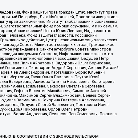
ледований, Фонд защиты прав граждан Штаб, Институт права
Открытый Петербург, Лига Избирателей, Правовая инициатива,
иту прав заключенных, Институт глобализации и социальных
н, Благотворительный фонд помощи осужденным и их семьям,
Мемориал, Аналитический Центр Юрия Левады, Издательство
рав человека, Фонд защиты гласности, Российский
 Гражданское действие, Центр независимых социологических
ининграде Совета Министров северных стран, Гражданское
астное учреждение в Санкт-Петербурге Совета Министров
 наследия академика Сахарова, Информационное агентство
Евразийская антимонопольная ассоциация, Бедушев Петр
 Чанышева Лилия Айратовна, Сидорович Ольга Борисовна,
гей Георгиевич, Пивоваров Андрей Сергеевич, Аверин Виталий
марев Лев Александрович, Каргалицкий Борис Юльевич,
с Альбертович, Гасан Ольга Павловна, Паутов Юрий
алья Валерьевна, Акимова Татьяна Николаевна, Золотарева
аранг Анна Васильевна, Захарова Светлана Сергеевна,
дьевич, Гефтер Валентин Михайлович, Симонов Алексей
рияновна, Максимов Сергей Владимирович, Беляев Сергей
 Людмила Залмановна, Кокорина Екатерина Алексеевна,
имировна, Подузов Сергей Васильевич, Протасова Ирина
Сухих Дарья Николаевна, Орлов Олег Петрович,
отухин Борис Андреевич, Левинсон Лев Семенович, Локшина
нных в соответствии с законодательством