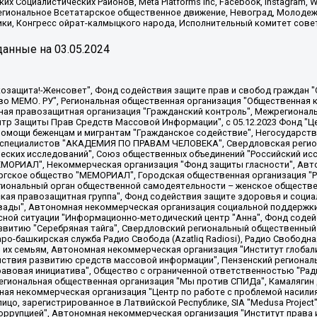
х Социалистических Районов, Meta Platforms Inc, Facebook, Instagram
Региональное Всетатарское общественное движение, Невоград, Молоде
ки, Конгресс ойрат-калмыцкого народа, Исполнительный комитет сове
анные на
03.05.2024
 "Мы против СПИДа", Камалягин Денис Николаевич, Маркелов Сергей Евгеньевич, Пономарев Лев Александрович, Савицкая Людмила Алексеевна, Автономная некоммерческая организация "Центр по работе с проблемой насилия "НАСИЛИЮ.НЕТ", Межрегиональный профессиональный союз работников здравоохранения "Альянс врачей", Юридическое лицо, зарегистрированное в Латвийской Республике, SIA "Medusa Project" (регистрационный номер 40103797863, дата регистрации 10.06.2014), Некоммерческая организация "Фонд по борьбе с коррупцией", Автономная некоммерческая организация "Институт права и публичной политики", Баданин Роман Сергеевич, Гликин Максим Александрович, Железнова Мария Михайловна, Лукьянова Юлия Сергеевна, Маетная Елизавета Витальевна, Маняхин Петр Борисович, Чуракова Ольга Владимировна, Ярош Юлия Петровна, Юридическое лицо "The Insider SIA", зарегистрированное в Риге, Латвийская Республика (дата регистрации 26.06.2015), являющееся администратором доменного имени интернет-издания "The Insider SIA", https://theins.ru, Постернак Алексей Евгеньевич, Рубин Михаил Аркадьевич, Анин Роман Александрович, Юридическое лицо Istories fonds, зарегистрированное в Латвийской Республике (регистрационный номер 50008295751, дата регистрации 24.02.2020), Великовский Дмитрий Александрович, Долинина Ирина Николаевна, Мароховская Алеся Алексеевна, Шлейнов Роман Юрьевич, Шмагун Олеся Валентиновна, Общество с ограниченной ответственностью "Альтаир 2021", Общество с ограниченной ответственностью "Вега 2021", Общество с ограниченной ответственностью "Главный редактор 2021", Общество с ограниченной ответственностью "Ромашки монолит", Важенков Артем Валерьевич, Ивановская областная общественная организация "Центр гендерных исследований", Гурман Юрий Альбертович, Медиапроект "ОВД-Инфо", Егоров Владимир Владимирович, Жилинский Владимир Александрович, Общество с ограниченной ответственностью "ЗП", Иванова София Юрьевна, Карезина Инна Павловна, Кильтау Екатерина Викторовна, Петров Алексей Викторович, Пискунов Сергей Евгеньевич, Смирнов Сергей Сергеевич, Тихонов Михаил Сергеевич, Общество с ограниченной ответственностью "ЖУРНАЛИСТ-ИНОСТРАННЫЙ АГЕНТ", Арапова Галина Юрьевна, Вольтская Татьяна Анатольевна, Американская компания "Mason G.E.S. Anonymous Foundation" (США), являющаяся владельцем интернет-издания https://mnews.world/, Компания "Stichting Bellingcat", зарегистрированная в Нидерландах (дата регистрации 11.07.2018), Захаров Андрей Вячеславович, Клепиковская Екатерина Дмитриевна, Общество с ограниченной ответственностью "МЕМО", Перл Роман Александрович, Симонов Евгений Алексеевич, Соловьева Елена Анатольевна, Сотников Даниил Владимирович, Сурначева Елизавета Дмитриевна, Автономная некоммерческая организация по защите прав человека и информированию населения "Якутия – Наше Мнение", Общество с ограниченной ответственностью "Москоу диджитал медиа", с 26.01.2023 Общество с ограниченной ответственностью "Чайка Белые сады", Ветошкина Валерия Валерьевна, Заговора Максим Александрович, Межрегиональное общественное движение "Российская ЛГБТ - сеть", Оленичев Максим Владимирович, Павлов Иван Юрьевич, Скворцова Елена Сергеевна, Общество с ограниченной ответственностью "Как бы инагент", Кочетков Игорь Викторович, Общество с ограниченной ответственностью "Честные выборы", Еланчик Олег Александрович, Общество с ограниченной ответственностью "Нобелевский призыв", Гималова Регина Эмилевна, Григорьев Андрей Валерьевич, Григорьева Алина Александровна, Ассоциация по содействию защите прав призывников, альтернативнослужащих и военнослужащих "Правозащитная группа "Гражданин.Армия.Право", Хисамова Регина Фаритовна, Автономная некоммерческая организация по реализации социально-правовых программ "Лилит"