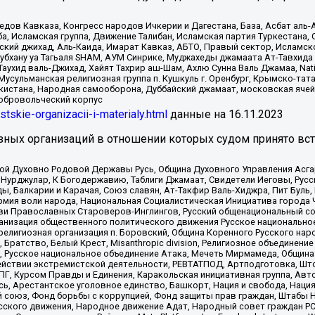
в Кавказа, Конгресс народов Ичкерии и Дагестана, База, Асбат аль-Ан
ба, Исламская группа, Движение Талибан, Исламская партия Туркестан
ский джихад, Аль-Каида, Имарат Кавказ, АБТО, Правый сектор, Исламск
Субхану уа Тагьаля SHAM, АУМ Синрике, Муджахеды джамаата Ат-Тавхида
ухид валь-Джихад, Хайят Тахрир аш-Шам, Ахлю Сунна Валь Джамаа, Natio
Мусульманская религиозная группа п. Кушкуль г. Оренбург, Крымско-т
кистана, Народная самооборона, Дуббайский джамаат, московская ячей
добровольческий корпус
istskie-organizacii-i-materialy.html
данные на
16.11.2023
зных организаций в отношении которых судом принято вс
ской Духовно Родовой Державы Русь, Община Духовного Управления Асг
Нурджулар, К Богодержавию, Таблиги Джамаат, Свидетели Иеговы, Рус
, Балкарии и Карачая, Союз славян, Ат-Такфир Валь-Хиджра, Пит Буль,
рмия воли народа, Национальная Социалистическая Инициатива города 
ви Православных Староверов-Инглингов, Русский общенациональный сою
ганизация общественного политического движения Русское национально
елигиозная организация п. Боровский, Община Коренного Русского нар
 Братство, Белый Крест, Misanthropic division, Религиозное объединен
е, Русское национальное объединение Атака, Мечеть Мирмамеда, Община
йствии экстремистской деятельности, РЕВТАТПОД, Артподготовка, Што
, Курсом Правды и Единения, Каракольская инициативная группа, Автог
ь, Арестантское уголовное единство, Башкорт, Нация и свобода, Нация и
союз, Фонд борьбы с коррупцией, Фонд защиты прав граждан, Штабы На
сского движения, Народное движение Адат, Народный совет граждан РС