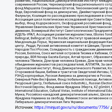
развитию, Национальный Демократический Институт Междуна
современной России, Черноморский фонд регионального сот
фонд Маршалла Соединенных Штатов, Тихоокеанский центр за
беде, Европейский фонд за демократию, Джеймстаунский фонд
Фалуньгун, Коалиция по расследованию преследования в отно
Ассоциация школ политических исследований при Совете Евр
выбор, Фонд Ходорковского, Оксфордский российский фонд, 
Управление Евангельских Христиан Украинской Христианской
движение, Всемирный Институт Саентологических Предприяти
ИДЕЛЬ-УРАЛ, Ассоциация развития журналистики, IStories fo
Bellingcat, Bellingcat Ltd, The Insider, Институт правовой ин
Макдональда-Лорье, Украинская национальная федерация Кан
центр , Риддл, Русский антивоенный комитет в Швеции, Проект
Народов ПостРоссии, Солидарность с гражданским движением 
Россия, Беллона, Союз жителей островов Тисима и Хабомаи, 
природы, BDR Novaja Gazeta-Europe, Алтай проект, Образова
человека Тбилиси, Дом прав человека Ереван, Дом прав челов
объединение журналистов расследователей, АЛЛАТРА, За своб
Гудзоновский институт, Фонд Демократического Развития, К
Сторожевой башни, Библии и трактатов Свидетелей Иеговы, Г
РЭНД корпорейшн, Русская Америка за демократию в России, 
Северный Рейн-Вестфалия, Фонд глобальной помощи, Антивоенн
Ресурсный Центр, Глобальный союз IndustriALL, Russian Electi
Восточной Европы, Фонд имени Фридриха Эберта, XZ gGmbH, М
International Education, Cultural Vistas, Institute of Intern
Мунка, Российско-канадский демократический альянс, Школа
Фридриха Науманна за свободу, Феминистское антивоенное соп
Либерально-демократическая Лига Украины
Источник:
https://minjust.gov.ru/ru/documents/7756/
д