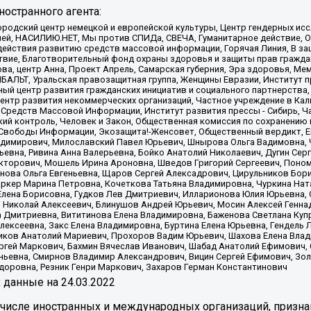
остранного агента:
родский центр немецкой и европейской культуры, Центр гендерных исс
ачей, НАСИЛИЮ.НЕТ, Мы против СПИДа, СВЕЧА, Гуманитарное действие, 
ействия развитию средств массовой информации, Горячая Линия, В защ
твие, Благотворительный фонд охраны здоровья и защиты прав гражда
 Сова, центр Анна, Проект Апрель, Самарская губерния, Эра здоровья, 
ИБАЛЬТ, Уральская правозащитная группа, Женщины Евразии, Институт п
ый центр развития гражданских инициатив и социального партнерства,
нтр развития некоммерческих организаций, Частное учреждение в Кал
 Средств Массовой Информации, Институт развития прессы - Сибирь, Ч
ий контроль, Человек и Закон, Общественная комиссия по сохранению
я Свободы Информации, Экозащита!-Женсовет, Общественный вердикт, 
ладимирович, Милославский Павел Юрьевич, Шнырова Ольга Вадимовна,
ьевна, Ривина Анна Валерьевна, Бойко Анатолий Николаевич, Дугин Сер
икторович, Мошель Ирина Ароновна, Шведов Григорий Сергеевич, Поно
нова Ольга Евгеньевна, Щаров Сергей Алексадрович, Цирульников Бори
ркер Марина Петровна, Кочеткова Татьяна Владимировна, Чуркина Нат
Елена Борисовна, Гудков Лев Дмитриевич, Илларионова Юлия Юрьевна, С
 Николай Алексеевич, Блинушов Андрей Юрьевич, Мосин Алексей Генна
а Дмитриевна, Вититинова Елена Владимировна, Баженова Светлана Куп
Алексеевна, Закс Елена Владимировна, Буртина Елена Юрьевна, Гендель
иков Анатолий Мариевич, Прохоров Вадим Юрьевич, Шахова Елена Влад
ргей Маркович, Бахмин Вячеслав Иванович, Шабад Анатолий Ефимович, 
ьевна, Смирнов Владимир Александрович, Вицин Сергей Ефимович, Зол
доровна, Резник Генри Маркович, Захаров Герман Константинович
x
данные на
24.03.2022
 числе иностранных и международных организаций, призна