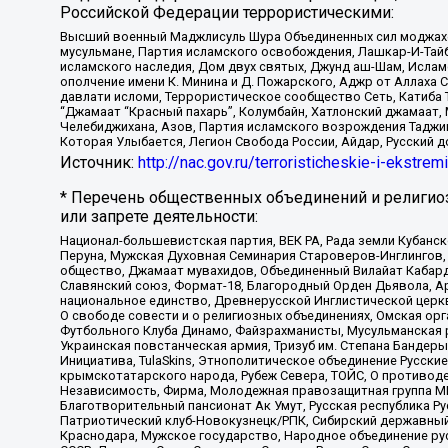
Российской Федерации террористическими:
Высший военный Маджлисуль Шура Объединенных сил моджахедо
мусульмане, Партия исламского освобождения, Лашкар-И-Тай
исламского наследия, Дом двух святых, Джунд аш-Шам, Ислам
ополчение имени К. Минина и Д. Пожарского, Аджр от Аллаха 
давлати исломи, Террористическое сообщество Сеть, Катиба Та
“Джамаат “Красный пахарь”, Колумбайн, Хатлонский джамаат, 
Челебиджихана, Азов, Партия исламского возрождения Таджи
Которая Улыбается, Легион Свобода России, Айдар, Русский 
Источник:
http://nac.gov.ru/terroristicheskie-i-ekstrem
* Перечень общественных объединений и религио
или запрете деятельности:
Национал-большевистская партия, ВЕК РА, Рада земли Кубан
Перуна, Мужская Духовная Семинария Староверов-Инглингов, 
общество, Джамаат мувахидов, Объединенный Вилайат Кабарды
Славянский союз, Формат-18, Благородный Орден Дьявола, А
национальное единство, Древнерусской Инглистической церк
О свободе совести и о религиозных объединениях, Омская ор
Футбольного Клуба Динамо, Файзрахманисты, Мусульманская р
Украинская повстанческая армия, Тризуб им. Степана Бандеры,
Инициатива, TulaSkins, Этнополитическое объединение Русски
крымскотатарского народа, Рубеж Севера, ТОЙС, О противоде
Независимость, Фирма, Молодежная правозащитная группа МПГ
Благотворительный пансионат Ак Умут, Русская республика Рус
Патриотический клуб-Новокузнецк/РПК, Сибирский державный 
Краснодара, Мужское государство, Народное объединение ру