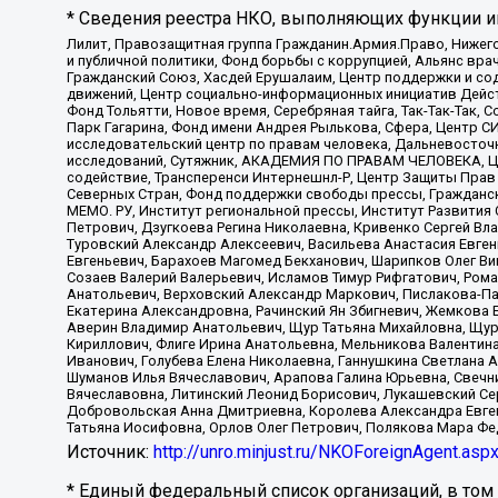
* Сведения реестра НКО, выполняющих функции ин
Лилит, Правозащитная группа Гражданин.Армия.Право, Нижего
и публичной политики, Фонд борьбы с коррупцией, Альянс вр
Гражданский Союз, Хасдей Ерушалаим, Центр поддержки и сод
движений, Центр социально-информационных инициатив Дейс
Фонд Тольятти, Новое время, Серебряная тайга, Так-Так-Так,
Парк Гагарина, Фонд имени Андрея Рылькова, Сфера, Центр С
исследовательский центр по правам человека, Дальневосточн
исследований, Сутяжник, АКАДЕМИЯ ПО ПРАВАМ ЧЕЛОВЕКА, Це
содействие, Трансперенси Интернешнл-Р, Центр Защиты Прав
Северных Стран, Фонд поддержки свободы прессы, Гражданск
МЕМО. РУ, Институт региональной прессы, Институт Развити
Петрович, Дзугкоева Регина Николаевна, Кривенко Сергей В
Туровский Александр Алексеевич, Васильева Анастасия Евген
Евгеньевич, Барахоев Магомед Бекханович, Шарипков Олег В
Созаев Валерий Валерьевич, Исламов Тимур Рифгатович, Рома
Анатольевич, Верховский Александр Маркович, Пислакова-Па
Екатерина Александровна, Рачинский Ян Збигневич, Жемкова 
Аверин Владимир Анатольевич, Щур Татьяна Михайловна, Щур
Кириллович, Флиге Ирина Анатольевна, Мельникова Валентин
Иванович, Голубева Елена Николаевна, Ганнушкина Светлана 
Шуманов Илья Вячеславович, Арапова Галина Юрьевна, Свечн
Вячеславовна, Литинский Леонид Борисович, Лукашевский Се
Добровольская Анна Дмитриевна, Королева Александра Евген
Татьяна Иосифовна, Орлов Олег Петрович, Полякова Мара Фе
Источник:
http://unro.minjust.ru/NKOForeignAgent.asp
* Единый федеральный список организаций, в том