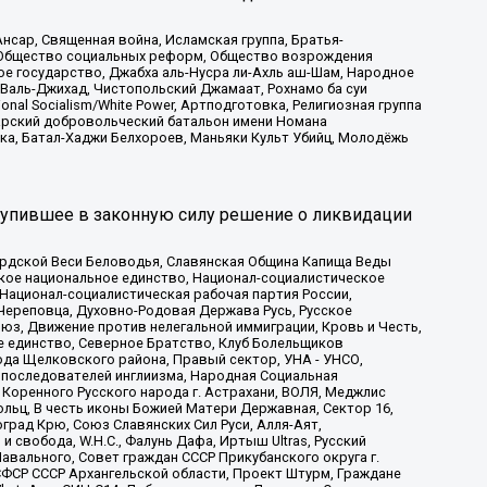
сар, Священная война, Исламская группа, Братья-
а, Общество социальных реформ, Общество возрождения
ое государство, Джабха аль-Нусра ли-Ахль аш-Шам, Народное
 Валь-Джихад, Чистопольский Джамаат, Рохнамо ба суи
nal Socialism/White Power, Артподготовка, Религиозная группа
атарский добровольческий батальон имени Номана
ка, Батал-Хаджи Белхороев, Маньяки Культ Убийц, Молодёжь
тупившее в законную силу решение о ликвидации
ардской Веси Беловодья, Славянская Община Капища Веды
ское национальное единство, Национал-социалистическое
 Национал-социалистическая рабочая партия России,
Череповца, Духовно-Родовая Держава Русь, Русское
з, Движение против нелегальной иммиграции, Кровь и Честь,
е единство, Северное Братство, Клуб Болельщиков
ода Щелковского района, Правый сектор, УНА - УНСО,
ие последователей инглиизма, Народная Социальная
 Коренного Русского народа г. Астрахани, ВОЛЯ, Меджлис
льц, В честь иконы Божией Матери Державная, Сектор 16,
рад Крю, Союз Славянских Сил Руси, Алля-Аят,
 свобода, W.H.С., Фалунь Дафа, Иртыш Ultras, Русский
вального, Совет граждан СССР Прикубанского округа г.
ФСР СССР Архангельской области, Проект Штурм, Граждане