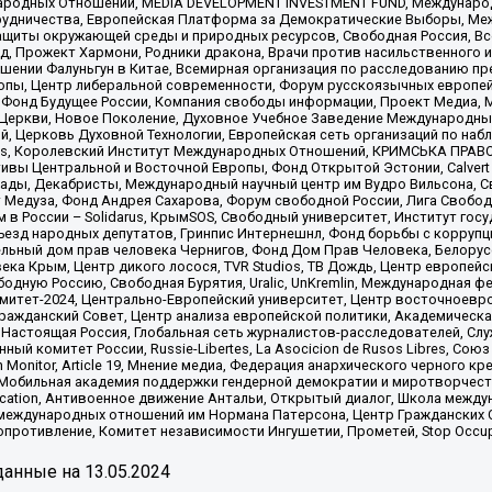
родных Отношений, MEDIA DEVELOPMENT INVESTMENT FUND, Международн
рудничества, Европейская Платформа за Демократические Выборы, Ме
щиты окружающей среды и природных ресурсов, Свободная Россия, Все
, Прожект Хармони, Родники дракона, Врачи против насильственного и
шении Фалуньгун в Китае, Всемирная организация по расследованию пр
опы, Центр либеральной современности, Форум русскоязычных европей
Фонд Будущее России, Компания свободы информации, Проект Медиа, 
 Церкви, Новое Поколение, Духовное Учебное Заведение Международн
й, Церковь Духовной Технологии, Европейская сеть организаций по н
nds, Королевский Институт Международных Отношений, КРИМСЬКА ПРАВОЗ
ициативы Центральной и Восточной Европы, Фонд Открытой Эстонии, Calver
ады, Декабристы, Международный научный центр им Вудро Вильсона, С
 Медуза, Фонд Андрея Сахарова, Форум свободной России, Лига Свободны
в России – Solidarus, КрымSOS, Свободный университет, Институт гос
Съезд народных депутатов, Гринпис Интернешнл, Фонд борьбы с коррупц
тельный дом прав человека Чернигов, Фонд Дом Прав Человека, Белору
ека Крым, Центр дикого лосося, TVR Studios, ТВ Дождь, Центр европей
одную Россию, Свободная Бурятия, Uralic, UnKremlin, Международная ф
омитет-2024, Центрально-Европейский университет, Центр восточноев
ражданский Совет, Центр анализа европейской политики, Академическа
Настоящая Россия, Глобальная сеть журналистов-расследователей, Слу
ый комитет России, Russie-Libertes, La Asocicion de Rusos Libres, С
on Monitor, Article 19, Мнение медиа, Федерация анархического черного
обильная академия поддержки гендерной демократии и миротворчества,
ational Education, Антивоенное движение Антальи, Открытый диалог, Школа 
 международных отношений им Нормана Патерсона, Центр Гражданских 
ротивление, Комитет независимости Ингушетии, Прометей, Stop Occupat
анные на
13.05.2024