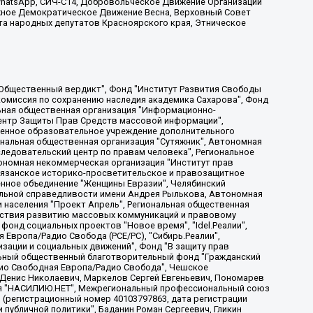
, WhatsApp, СИЧ-С14, Добровольческое Движение Организации
жное Демократическое Движение Весна, Верховный Совет
та народных депутатов Красноярского края, Этническое
, Дальневосточное общественное движение "Маяк", Санкт-Петербургская ЛГБТ-инициативная группа "Выход", Инициативная группа ЛГБТ+ "Реверс", Алексеев Андрей Викторович, Бекбулатова Таисия Львовна, Беляев Иван Михайлович, Владыкина Елена Сергеевна, Гельман Марат Александрович, Никульшина Вероника Юрьевна, Толоконникова Надежда Андреевна, Шендерович Виктор Анатольевич, Общество с ограниченной ответственностью "Данное сообщение", Общество с ограниченной ответственностью Издательский дом "Новая глава", Айнбиндер Александра Александровна, Московский комьюнити-центр для ЛГБТ+инициатив, Благотворительный фонд развития филантропии, Deutsche Welle (Германия, Kurt-Schumacher-Strasse 3, 53113 Bonn), Борзунова Мария Михайловна, Воробьев Виктор Викторович, Голубева Анна Львовна, Константинова Алла Михайловна, Малкова Ирина Владимировна, Мурадов Мурад Абдулгалимович, Осетинская Елизавета Николаевна, Понасенков Евгений Николаевич, Ганапольский Матвей Юрьевич, Киселев Евгений Алексеевич, Борухович Ирина Григорьевна, Дремин Иван Тимофеевич, Дубровский Дмитрий Викторович, Красноярская региональная общественная организация поддержки и развития альтернативных образовательных технологий и межкультурных коммуникаций "ИНТЕРРА", Маяковская Екатерина Алексеевна, Фейгин Марк Захарович, Филимонов Андрей Викторович, Дзугкоева Регина Николаевна, Доброхотов Роман Александрович, Дудь Юрий Александрович, Елкин Сергей Владимирович, Кругликов Кирилл Игоревич, Сабунаева Мария Леонидовна, Семенов Алексей Владимирович, Шаинян Карен Багратович, Шульман Екатерина Михайловна, Асафьев Артур Валерьевич, Вахштайн Виктор Семенович, Венедиктов Алексей Алексеевич, Лушникова Екатерина Евгеньевна, Волков Леонид Михайлович, Невзоров Александр Глебович, Пархоменко Сергей Борисович, Сироткин Ярослав Николаевич, Кара-Мурза Владимир Владимирович, Баранова Наталья Владимировна, Гозман Леонид Яковлевич, Кагарлицкий Борис Юльевич, Климарев Михаил Валерьевич, Милов Владимир Станиславович, Автономная некоммерческая организация Краснодарский центр современного искусства "Типография", Моргенштерн Алишер Тагирович, Соболь Любовь Эдуардовна, Общество с ограниченной ответственностью "ЛИЗА НОРМ", Каспаров Гарри Кимович, Ходорковский Михаил Борисович, Общество с ограниченной ответственностью "Апрельские тезисы", Данилович Ирина Брониславовна, Кашин Олег Владимирович, Петров Николай Владимирович, Пивоваров Алексей Владимирович, Соколов Михаил Владимирович, Цветкова Юлия Владимировна, Чичваркин Евгений Александрович, Комитет против пыток/Команда против пыток, Общество с ограниченной ответственностью "Первый научный", Общество с ограниченной ответственностью "Вертолет и ко", Белоцерковская Вероника Борисовна, Кац Максим Евгеньевич, Лазарева Татьяна Юрьевна, Шаведдинов Руслан Табризович, Яшин Илья Валерьевич, Общество с ограниченной ответственностью "Иноагент ААВ", Алешковский Дмитрий Петрович, Альбац Евгения Марковна, Быков Дмитрий Львович, Галямина Юлия Евгеньевна, Лойко Сергей Леонидович, Мартынов Кирилл Константинович, Медведев Сергей Александрович, Крашенинников Федор Геннадиевич, Гордеева Катерина Вл