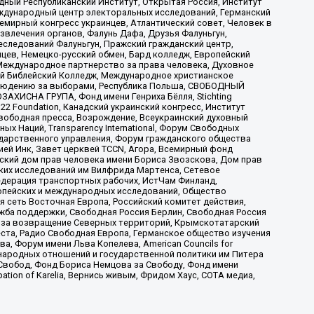
ый Республиканский Институт, Открытая Россия, Институт
ждународный центр электоральных исследований, Германский
мирный конгресс украинцев, Атлантический совет, Человек в
звлечения органов, Фалунь Дафа, Друзья Фалуньгун,
еследований Фалуньгун, Пражский гражданский центр,
цев, Немецко-русский обмен, Бард колледж, Европейский
Международное партнерство за права человека, Духовное
ый Библейский Колледж, Международное христианское
аблюдению за выборами, Республика Польша, СВОБОДНЫЙ
АХИСНА ГРУПА, Фонд имени Генриха Бёлля, Stichting
t 22 Foundation, Канадский украинский конгресс, Институт
вободная пресса, Возрождение, Всеукраинский духовный
х Наций, Transparеncy International, Форум Свободных
ударственного управления, Форум гражданского общества
ией Инк, Завет церквей TCCN, Агора, Всемирный фонд
сский дом прав человека имени Бориса Звозскова, Дом прав
ских исследований им Вилфрида Мартенса, Сетевое
едерация транспортных рабочих, ИстЧам Финланд,
ропейских и международных исследований, Общество
я сеть Восточная Европа, Российский комитет действия,
жба поддержки, Свободная Россия Берлин, Свободная Россия
оюз за возвращение Северных территорий, Крымскотатарский
 креста, Радио Свободная Европа, Германское общество изучения
 Форум имени Льва Копелева, American Councils for
международных отношений и государственной политики им Питера
Свобод, Фонд Бориса Немцова за Свободу, Фонд имени
ion of Karelia, Вернись живым, Фридом Хаус, СОТА медиа,