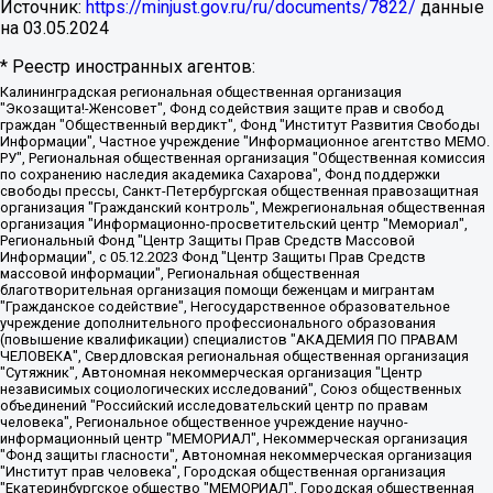
Источник:
https://minjust.gov.ru/ru/documents/7822/
данные
на
03.05.2024
* Реестр иностранных агентов:
Калининградская региональная общественная организация "Экозащита!-Женсовет", Фонд содействия защите прав и свобод граждан "Общественный вердикт", Фонд "Институт Развития Свободы Информации", Частное учреждение "Информационное агентство МЕМО. РУ", Региональная общественная организация "Общественная комиссия по сохранению наследия академика Сахарова", Фонд поддержки свободы прессы, Санкт-Петербургская общественная правозащитная организация "Гражданский контроль", Межрегиональная общественная организация "Информационно-просветительский центр "Мемориал", Региональный Фонд "Центр Защиты Прав Средств Массовой Информации", с 05.12.2023 Фонд "Центр Защиты Прав Средств массовой информации", Региональная общественная благотворительная организация помощи беженцам и мигрантам "Гражданское содействие", Негосударственное образовательное учреждение дополнительного профессионального образования (повышение квалификации) специалистов "АКАДЕМИЯ ПО ПРАВАМ ЧЕЛОВЕКА", Свердловская региональная общественная организация "Сутяжник", Автономная некоммерческая организация "Центр независимых социологических исследований", Союз общественных объединений "Российский исследовательский центр по правам человека", Региональное общественное учреждение научно-информационный центр "МЕМОРИАЛ", Некоммерческая организация "Фонд защиты гласности", Автономная некоммерческая организация "Институт прав человека", Городская общественная организация "Екатеринбургское общество "МЕМОРИАЛ", Городская общественная организация "Рязанское историко-просветительское и правозащитное общество "Мемориал" (Рязанский Мемориал), Челябинский региональный орган общественной самодеятельности – женское общественное объединение "Женщины Евразии", Челябинский региональный орган общественной самодеятельности "Уральская правозащитная группа", Фонд содействия защите здоровья и социальной справедливости имени Андрея Рылькова, Автономная Некоммерческая Организация "Аналитический Центр Юрия Левады", Автономная некоммерческая организация социальной поддержки населения "Проект Апрель", Региональная общественная организация помощи женщинам и детям, находящимся в кризисной ситуации "Информационно-методический центр "Анна", Фонд содействия развитию массовых коммуникаций и правовому просвещению "Так-так-Так", Фонд содействия устойчивому развитию "Серебряная тайга", Свердловский региональный общественный фонд социальных проектов "Новое время", "Idel.Реалии", Кавказ.Реалии, Крым.Реалии, Телеканал Настоящее Время, Татаро-башкирская служба Радио Свобода (Azatliq Radiosi), Радио Свободная Европа/Радио Свобода (PCE/PC), "Сибирь.Реалии", "Фактограф", Благотворительный фонд помощи осужденным и их семьям, Автономная некоммерческая организация "Институт глобализации и социальных движений", Фонд "В защиту прав заключенных", Частное учреждение "Центр поддержки и содействия развитию средств массовой информации", Пензенский региональный общественный благотворительный фонд "Гражданский союз", "Север.Реалии", Некоммерческая организация Фонд "Правовая инициатива", Общество с ограниченной ответственностью "Радио Свободная Европа/Радио Свобода", Чешское информационное агентство "MEDIUM-ORIENT", Красноярская региональная общественная организация "Мы против СПИДа", Камалягин Денис Николаевич, Маркелов Сергей Евгеньевич, Пономарев Лев Александрович, Савицкая Людмила Алексеевна, Автономная некоммерческая организация "Центр по работе с проблемой насилия "НАСИЛИЮ.НЕТ", Межрегиональный профессиональный союз работников здравоохранения "Альянс врачей", Юридическое лицо, зарегистрированное в Латвийской Республике, SIA "Medusa Project" (регистрационный номер 40103797863, дата регистрации 10.06.2014), Некоммерческая организация "Фонд по борьбе с коррупцией", Автономная некоммерческая организация "Институт права и публичной политики", Баданин Роман Сергеевич, Гликин Максим Александрович, Железнова Мария Михайловна, Лукьянова Юлия Сергеевна, Маетная Елизавета Витальевна, Маняхин Петр Борисович, Чуракова Ольга Владимировна, Ярош Юлия Петровна, Юридическое лицо "The Insider SIA", зарегистрированное в Риге, Латвийская Республика (дата регистрации 26.06.2015), являющееся администратором доменного имени интернет-издания "The Insider SIA", https://theins.ru, Постернак Алексей Евгеньевич, Рубин Михаил Аркадьевич, Анин Роман Александрович, Юридическое лицо Istories fonds, зарегистрированное в Латвийской Республике (регистрационный номер 50008295751, дата регистрации 24.02.2020), Великовский Дмитрий Александрович, Долинина Ирина Николаевна, Мароховская Алеся Алексеевна, Шлейнов Роман Юрьевич, Шмагун Олеся Валентиновна, Общество с ограниченной ответственностью "Альтаир 2021", Общество с ограниченной ответственностью "Вега 2021", Общество с ограниченной ответственностью "Главный редактор 2021", Общество с ограниченной ответственностью "Ромашки монолит", Важенков Артем Валерьевич, Ивановская областная общественная организация "Центр гендерных исследований", Гурман Юрий Альбертович, Медиапроект "ОВД-Инфо", Егоров Владимир Владимирович, Жилинский Владимир Александрович, Общество с ограниченной ответственностью "ЗП", Иванова София Юрьевна, Карезина Инна Павловна, Кильтау Екатерина Викторовна, Петров Алексей Викторович, Пискунов Сергей Евгеньевич, Смирнов Сергей Сергеевич, Тихонов Михаил Сергеевич, Общество с ограниченной ответственностью "ЖУРНАЛИСТ-ИНОСТРАННЫЙ АГЕНТ", Арапова Галина Юрьевна, Вольтская Татьяна Анатольевна, Американская компания "Mason G.E.S. Anonymous Foundation" (США), являющаяся владельцем интернет-издания https://mnews.world/, Компания "Stichting Bellingcat", зарегистрированная в Нидерландах (дата регистрации 11.07.2018), Захаров Андрей Вячеславович, Клепиковская Екатерина Дмитриевна, Общество с ограниченной ответственностью "МЕМО", Перл Роман Александрович, Симонов Евгений Алексеевич, Соловьева Елена Анатольевна, Сотников Даниил Владимирович, Сурначева Елизавета Дмитриевна, Автономная некоммерческая организация по защите прав человека и информированию населения "Якутия – Наше Мнение", Общество с ограниченной ответственностью "Москоу диджитал медиа", с 26.01.2023 Общество с ограниченной ответственностью "Чайка Белые сады", Ветошкина Валерия Валерьевна, Заговора Максим Александрович, Межрегиональное общественное движение "Российская ЛГБТ - сеть", Оленичев Максим Владимирович, Павлов Иван Юрьевич, Скворцова Елена Сергеевна, Общество с ограниченной ответственностью "Как бы инагент", Кочетков Игорь Викторович, Общество с ограниченной ответственностью "Честные выборы", Еланчик Олег Александрович, Общество с ограниченной ответственностью "Нобелевский призыв", Гималова Регина Эмилевна, Григорьев Андрей Валерьевич, Григорьева Алина Александровна, Ассоциация по содействию защите прав призывников, альтернативнослужащих и военнослужащих "Правозащитная группа "Гражданин.Армия.Право", Хисамова Регина Фаритовна, Автономная некоммерческая организация по реализации социально-правовых программ "Лилит", Дальневосточное общественное движение "Маяк", Санкт-Петербургская ЛГБТ-инициативная группа "Выход", Инициативная группа ЛГБТ+ "Реверс", Алексеев Андрей Викторович, Бекбулатова Таисия Львовна, Беляев Иван Михайлович, Владыкина Елена Сергеевна, Гельман Марат Александрович, Никульшина Вероника Юрьевна, Толоконникова Надежда Андреевна, Шендерович Виктор Анатольевич, Общество с ограниченной ответственностью "Данное сообщение", Общество с ограниченной ответственностью Издательский дом "Новая глава", Айнбиндер Александра Александровна, Московский комьюнити-центр для ЛГБТ+инициатив, Благотворительный фонд развития филантропии, Deutsche Welle (Германия, Kurt-Schumacher-Strasse 3, 53113 Bonn), Борзунова Мария Михайловна, Воробьев Виктор Викторович, Голубева Анна Львовна, Константинова Алла Михайловна, Малкова Ирина Владимировна, Мурадов Мурад Абдулгалимович, Осетинская Елизавета Николаевна, Понасенков Евгений Николаевич, Ганапольский Матвей Юрьевич, Киселев Евгений Алексеевич, Борухович Ирина Григорьевна, Дремин Иван Тимофеевич, Дубровский Дмитрий Викторович, Красноярская региональная общественная организация поддержки и развития альтернативных образовательных технологий и межкультурных коммуникаций "ИНТЕРРА", Маяковская Екатерина Алексеевна, Фейгин Марк Захарович, Филимонов Андрей Викторович, Дзугкоева Регина Николаевна, Доброхотов Роман Александрович, Дудь Юрий Александрович, Елкин Сергей Владимирович, Кругликов Кирилл Игоревич, Сабунаева Мария Леонидовна, Семенов Алексей Владимирович, Шаинян Карен Багратович, Шульман Екатерина Михайловна, Асафьев Артур Валерьевич, Вахштайн Виктор Семенович, Венедиктов Алексей Алексеевич, Лушникова Екатерина Евгеньевна, Волков Леонид Михайлович, Невзоров Александр Глебович, Пархоменко Сергей Борисович, Сироткин Ярослав Николаевич, Кара-Мурза Владимир Владимирович, Баранова Наталья Владимировна, Гозман Леонид Яковлевич, Кагарлицкий Борис Юльевич, Климарев Михаил Валерьевич, Милов Владимир Станиславович, Автономная некоммерческая организация Краснодарский центр современного искусства "Типография", Моргенштерн Алишер Тагирович, Соболь Любовь Эдуардовна, Общество с ограниченной ответственностью "ЛИЗА НОРМ", Каспаров Гарри Кимович, Ходорковский Михаил Борисович, Общество с ограниченной ответственностью "Апрельские тезисы", Данилович Ирина Брониславовна, Кашин Олег Владимирович, Петров Николай Владимирович, Пивоваров Алексей Владимирович, Соколов Михаил Владимирович, Цветкова Юлия Владимировна, Чичваркин Евгений Александрович, Комитет против пыток/Команда против пыток, Общество с ограниченной ответственностью "Первый научный", Общество с ограниченной ответственностью "Вертолет и ко", Белоцерковская Вероника Борисовна, Кац Максим Евгеньевич, Лазарева Татьяна Юрьевна, Шаведдинов Руслан Табризович, Яшин Илья Валерьевич, Общество с ограниченной ответственностью "Иноагент ААВ", Алешковский Дмитрий Петрович, Альбац Евгения Марковна, Быков Дмитрий Львович, Галямина Юлия Евгеньевна, Лойко Сергей Леонидович, Мартынов Кирилл Константинович, Медведев Сергей Александрович, Крашенинников Федор Геннадиевич, Гордеева Катерина Вл