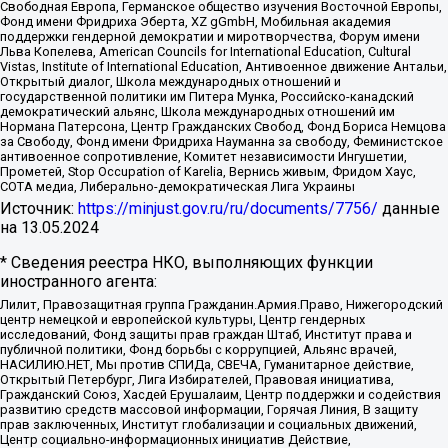
Свободная Европа, Германское общество изучения Восточной Европы,
Фонд имени Фридриха Эберта, XZ gGmbH, Мобильная академия
поддержки гендерной демократии и миротворчества, Форум имени
Льва Копелева, American Councils for International Education, Cultural
Vistas, Institute of International Education, Антивоенное движение Антальи,
Открытый диалог, Школа международных отношений и
государственной политики им Питера Мунка, Российско-канадский
демократический альянс, Школа международных отношений им
Нормана Патерсона, Центр Гражданских Свобод, Фонд Бориса Немцова
за Свободу, Фонд имени Фридриха Науманна за свободу, Феминистское
антивоенное сопротивление, Комитет независимости Ингушетии,
Прометей, Stop Occupation of Karelia, Вернись живым, Фридом Хаус,
СОТА медиа, Либерально-демократическая Лига Украины
Источник:
https://minjust.gov.ru/ru/documents/7756/
данные
на
13.05.2024
* Сведения реестра НКО, выполняющих функции
иностранного агента:
Лилит, Правозащитная группа Гражданин.Армия.Право, Нижегородский
центр немецкой и европейской культуры, Центр гендерных
исследований, Фонд защиты прав граждан Штаб, Институт права и
публичной политики, Фонд борьбы с коррупцией, Альянс врачей,
НАСИЛИЮ.НЕТ, Мы против СПИДа, СВЕЧА, Гуманитарное действие,
Открытый Петербург, Лига Избирателей, Правовая инициатива,
Гражданский Союз, Хасдей Ерушалаим, Центр поддержки и содействия
развитию средств массовой информации, Горячая Линия, В защиту
прав заключенных, Институт глобализации и социальных движений,
Центр социально-информационных инициатив Действие,