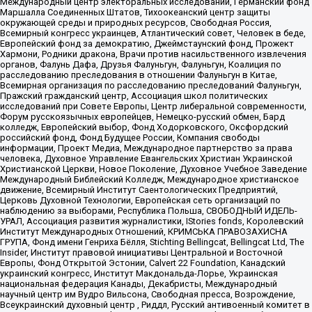
Международный центр электоральных исследований, Германский фонд
Маршалла Соединенных Штатов, Тихоокеанский центр защиты
окружающей среды и природных ресурсов, Свободная Россия,
Всемирный конгресс украинцев, Атлантический совет, Человек в беде,
Европейский фонд за демократию, Джеймстаунский фонд, Прожект
Хармони, Родники дракона, Врачи против насильственного извлечения
органов, Фалунь Дафа, Друзья Фалуньгун, Фалуньгун, Коалиция по
расследованию преследования в отношении Фалуньгун в Китае,
Всемирная организация по расследованию преследований Фалуньгун,
Пражский гражданский центр, Ассоциация школ политических
исследований при Совете Европы, Центр либеральной современности,
Форум русскоязычных европейцев, Немецко-русский обмен, Бард
колледж, Европейский выбор, Фонд Ходорковского, Оксфордский
российский фонд, Фонд Будущее России, Компания свободы
информации, Проект Медиа, Международное партнерство за права
человека, Духовное Управление Евангельских Христиан Украинской
Христианской Церкви, Новое Поколение, Духовное Учебное Заведение
Международный Библейский Колледж, Международное христианское
движение, Всемирный Институт Саентологических Предприятий,
Церковь Духовной Технологии, Европейская сеть организаций по
наблюдению за выборами, Республика Польша, СВОБОДНЫЙ ИДЕЛЬ-
УРАЛ, Ассоциация развития журналистики, IStories fonds, Королевский
Институт Международных Отношений, КРИМСЬКА ПРАВОЗАХИСНА
ГРУПА, Фонд имени Генриха Бёлля, Stichting Bellingcat, Bellingcat Ltd, The
Insider, Институт правовой инициативы Центральной и Восточной
Европы, Фонд Открытой Эстонии, Calvert 22 Foundation, Канадский
украинский конгресс, Институт Макдональда-Лорье, Украинская
национальная федерация Канады, Декабристы, Международный
научный центр им Вудро Вильсона, Свободная пресса, Возрождение,
Всеукраинский духовный центр , Риддл, Русский антивоенный комитет в