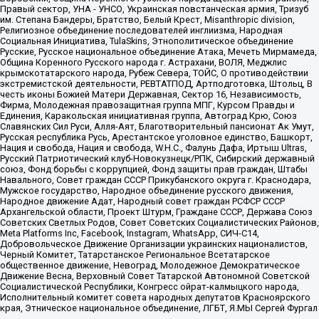
Правый сектор, УНА - УНСО, Украинская повстанческая армия, Тризуб
им. Степана Бандеры, Братство, Белый Крест, Misanthropic division,
Религиозное объединение последователей инглиизма, Народная
Социальная Инициатива, TulaSkins, Этнополитическое объединение
Русские, Русское национальное объединение Атака, Мечеть Мирмамеда,
Община Коренного Русского народа г. Астрахани, ВОЛЯ, Меджлис
крымскотатарского народа, Рубеж Севера, ТОЙС, О противодействии
экстремистской деятельности, РЕВТАТПОД, Артподготовка, Штольц, В
честь иконы Божией Матери Державная, Сектор 16, Независимость,
Фирма, Молодежная правозащитная группа МПГ, Курсом Правды и
Единения, Каракольская инициативная группа, Автоград Крю, Союз
Славянских Сил Руси, Алля-Аят, Благотворительный пансионат Ак Умут,
Русская республика Русь, Арестантское уголовное единство, Башкорт,
Нация и свобода, Нация и свобода, W.H.С., Фалунь Дафа, Иртыш Ultras,
Русский Патриотический клуб-Новокузнецк/РПК, Сибирский державный
союз, Фонд борьбы с коррупцией, Фонд защиты прав граждан, Штабы
Навального, Совет граждан СССР Прикубанского округа г. Краснодара,
Мужское государство, Народное объединение русского движения,
Народное движение Адат, Народный совет граждан РСФСР СССР
Архангельской области, Проект Штурм, Граждане СССР, Держава Союз
Советских Светлых Родов, Совет Советских Социалистических Районов,
Meta Platforms Inc, Facebook, Instagram, WhatsApp, СИЧ-С14,
Добровольческое Движение Организации украинских националистов,
Черный Комитет, Татарстанское Региональное Всетатарское
общественное движение, Невоград, Молодежное Демократическое
Движение Весна, Верховный Совет Татарской Автономной Советской
Социалистической Республики, Конгресс ойрат-калмыцкого народа,
Исполнительный комитет совета народных депутатов Красноярского
края, Этническое национальное объединение, ЛГБТ, Я.МЫ Сергей Фургал