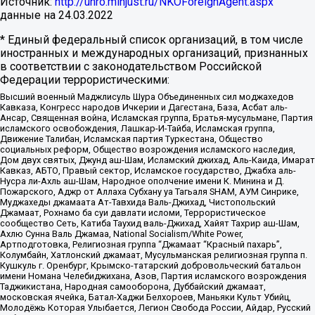
Источник:
http://unro.minjust.ru/NKOForeignAgent.aspx
данные на
24.03.2022
* Единый федеральный список организаций, в том числе
иностранных и международных организаций, признанных
в соответствии с законодательством Российской
Федерации террористическими:
Высший военный Маджлисуль Шура Объединенных сил моджахедов
Кавказа, Конгресс народов Ичкерии и Дагестана, База, Асбат аль-
Ансар, Священная война, Исламская группа, Братья-мусульмане, Партия
исламского освобождения, Лашкар-И-Тайба, Исламская группа,
Движение Талибан, Исламская партия Туркестана, Общество
социальных реформ, Общество возрождения исламского наследия,
Дом двух святых, Джунд аш-Шам, Исламский джихад, Аль-Каида, Имарат
Кавказ, АБТО, Правый сектор, Исламское государство, Джабха аль-
Нусра ли-Ахль аш-Шам, Народное ополчение имени К. Минина и Д.
Пожарского, Аджр от Аллаха Субхану уа Тагьаля SHAM, АУМ Синрике,
Муджахеды джамаата Ат-Тавхида Валь-Джихад, Чистопольский
Джамаат, Рохнамо ба суи давлати исломи, Террористическое
сообщество Сеть, Катиба Таухид валь-Джихад, Хайят Тахрир аш-Шам,
Ахлю Сунна Валь Джамаа, National Socialism/White Power,
Артподготовка, Религиозная группа “Джамаат “Красный пахарь”,
Колумбайн, Хатлонский джамаат, Мусульманская религиозная группа п.
Кушкуль г. Оренбург, Крымско-татарский добровольческий батальон
имени Номана Челебиджихана, Азов, Партия исламского возрождения
Таджикистана, Народная самооборона, Дуббайский джамаат,
московская ячейка, Батал-Хаджи Белхороев, Маньяки Культ Убийц,
Молодёжь Которая Улыбается, Легион Свобода России, Айдар, Русский