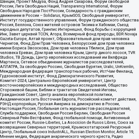
Швеции, Проект Медуза, Фонд Андрея Сахарова, Форум свободной
России, Лига Свободных Наций, Transparеncy International, Форум
Свободных Народов ПостРоссии, Солидарность с гражданским
движением в России – Solidarus, КрымSOS, Свободный университет,
Институт государственного управления, Форум гражданского общества
Россия, Беллона, Союз жителей островов Тисима и Хабомаи, Съезд
народных депутатов, Гринпис Интернешнл, Фонд борьбы с коррупцией
Инк, Завет церквей TCCN, Агора, Всемирный фонд природы, BDR Novaja
Gazeta-Europe, Алтай проект, Образовательный дом прав человека
Чернигов, Фонд Дом Прав Человека, Белорусский дом прав человека
имени Бориса Звозскова, Дом прав человека Тбилиси, Дом прав
человека Ереван, Дом прав человека Крым, Центр дикого лосося, TVR
Studios, ТВ Дождь, Центр европейских исследований им Вилфрида
Мартенса, Сетевое объединение журналистов расследователей,
АЛЛАТРА, За свободную Россию, Свободная Бурятия, Uralic, UnKremlin,
Международная федерация транспортных рабочих, ИстЧам Финланд,
Гудзоновский институт, Фонд Демократического Развития,
Комитет-2024, Центрально-Европейский университет, Центр
восточноевропейских и международных исследований, Общество
Сторожевой башни, Библии и трактатов Свидетелей Иеговы,
Гражданский Совет, Центр анализа европейской политики,
Академическая сеть Восточная Европа, Российский комитет действия,
РЭНД корпорейшн, Русская Америка за демократию в России,
Настоящая Россия, Глобальная сеть журналистов-расследователей,
Служба поддержки, Свободная Россия Берлин, Свободная Россия
Северный Рейн-Вестфалия, Фонд глобальной помощи, Антивоенный
комитет России, Russie-Libertes, La Asocicion de Rusos Libres, Союз за
возвращение Северных территорий, Крымскотатарский Ресурсный
Центр, Глобальный союз IndustriALL, Russian Election Monitor, Article 19,
Мнение медиа, Федерация анархического черного креста, Радио