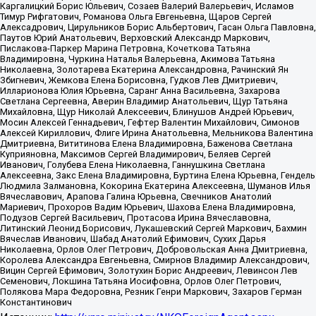
Каргалицкий Борис Юльевич, Созаев Валерий Валерьевич, Исламов
Тимур Рифгатович, Романова Ольга Евгеньевна, Щаров Сергей
Алексадрович, Цирульников Борис Альбертович, Гасан Ольга Павловна,
Паутов Юрий Анатольевич, Верховский Александр Маркович,
Пислакова-Паркер Марина Петровна, Кочеткова Татьяна
Владимировна, Чуркина Наталья Валерьевна, Акимова Татьяна
Николаевна, Золотарева Екатерина Александровна, Рачинский Ян
Збигневич, Жемкова Елена Борисовна, Гудков Лев Дмитриевич,
Илларионова Юлия Юрьевна, Саранг Анна Васильевна, Захарова
Светлана Сергеевна, Аверин Владимир Анатольевич, Щур Татьяна
Михайловна, Щур Николай Алексеевич, Блинушов Андрей Юрьевич,
Мосин Алексей Геннадьевич, Гефтер Валентин Михайлович, Симонов
Алексей Кириллович, Флиге Ирина Анатольевна, Мельникова Валентина
Дмитриевна, Вититинова Елена Владимировна, Баженова Светлана
Куприяновна, Максимов Сергей Владимирович, Беляев Сергей
Иванович, Голубева Елена Николаевна, Ганнушкина Светлана
Алексеевна, Закс Елена Владимировна, Буртина Елена Юрьевна, Гендель
Людмила Залмановна, Кокорина Екатерина Алексеевна, Шуманов Илья
Вячеславович, Арапова Галина Юрьевна, Свечников Анатолий
Мариевич, Прохоров Вадим Юрьевич, Шахова Елена Владимировна,
Подузов Сергей Васильевич, Протасова Ирина Вячеславовна,
Литинский Леонид Борисович, Лукашевский Сергей Маркович, Бахмин
Вячеслав Иванович, Шабад Анатолий Ефимович, Сухих Дарья
Николаевна, Орлов Олег Петрович, Добровольская Анна Дмитриевна,
Королева Александра Евгеньевна, Смирнов Владимир Александрович,
Вицин Сергей Ефимович, Золотухин Борис Андреевич, Левинсон Лев
Семенович, Локшина Татьяна Иосифовна, Орлов Олег Петрович,
Полякова Мара Федоровна, Резник Генри Маркович, Захаров Герман
Константинович