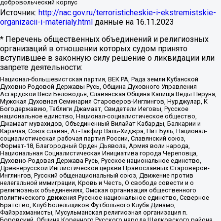
добровольческий корпус
Источник:
http://nac.gov.ru/terroristicheskie-i-ekstremistskie-
organizacii-i-materialy.html
данные на
16.11.2023
* Перечень общественных объединений и религиозных
организаций в отношении которых судом принято
вступившее в законную силу решение о ликвидации или
запрете деятельности:
Национал-большевистская партия, ВЕК РА, Рада земли Кубанской
Духовно Родовой Державы Русь, Община Духовного Управления
Асгардской Веси Беловодья, Славянская Община Капища Веды Перуна,
Мужская Духовная Семинария Староверов-Инглингов, Нурджулар, К
Богодержавию, Таблиги Джамаат, Свидетели Иеговы, Русское
национальное единство, Национал-социалистическое общество,
Джамаат мувахидов, Объединенный Вилайат Кабарды, Балкарии и
Карачая, Союз славян, Ат-Такфир Валь-Хиджра, Пит Буль, Национал-
социалистическая рабочая партия России, Славянский союз,
Формат-18, Благородный Орден Дьявола, Армия воли народа,
Национальная Социалистическая Инициатива города Череповца,
Духовно-Родовая Держава Русь, Русское национальное единство,
Древнерусской Инглистической церкви Православных Староверов-
Инглингов, Русский общенациональный союз, Движение против
нелегальной иммиграции, Кровь и Честь, О свободе совести и о
религиозных объединениях, Омская организация общественного
политического движения Русское национальное единство, Северное
Братство, Клуб Болельщиков Футбольного Клуба Динамо,
Файзрахманисты, Мусульманская религиозная организация п.
Боровский, Община Коренного Русского народа Щелковского района,