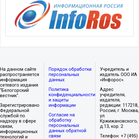
На данном сайте
Порядок обработки
Учредитель и
распространяется
персональных
издатель ООО ИА
информация
данных
«Инфорос».
сетевого издания
Политика
Адрес
"Белогорский
конфиденциальности
учредителя,
вестник".
и защиты
издателя,
Зарегистрировано
информации
редакции: 117218,
Федеральной
Россия, г. Москва,
Согласие на
службой по
ул.
обработку
надзору в сфере
Кржижановского,
персональных
связи,
д.13, кор. 2
данных обратной
информационных
связи
Телефон: +7 (495)
технологий и