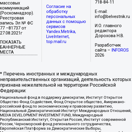
718-84-11
массовых
Согласие на
коммуникаций
обработку
E-mail:
(Роскомнадзор).
персональных
info@belvestnik.ru
Реестровая
данных с помощью
запись Эл № ФС
И.О. главного
сервисов
77 –81737 от
редактора
Yandex.Metrika,
27.08.2021г
Дорохова Н.В.
LiveInternet,
top.mail.ru
ПОКАЗАТЬ
Разработчик
БАННЕРНЫЕ
сайта –
INFOROS
МЕСТА
2026
* Перечень иностранных и международных
неправительственных организаций, деятельность которых
признана нежелательной на территории Российской
Федерации:
Национальный фонд в поддержку демократии, Институт Открытое
Общество Фонд Содействия, Фонд Открытое общество, Американо-
российский фонд по экономическому и правовому развитию,
Национальный Демократический Институт Международных Отношений,
MEDIA DEVELOPMENT INVESTMENT FUND, Международный
Республиканский Институт, Открытая Россия, Институт современной
России, Черноморский фонд регионального сотрудничества,
Европейская Платформа за Демократические Выборы,