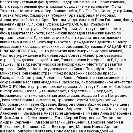
Благотворительный фонд охраны здоровья и защиты прав граждан,
Благотворительный фонд помощи осужденным и их семьям, Фонд
Тольятти, Новое время, Серебряная тайга, Так-Так-Так, Сова, центр Анна,
Проект Апрель, Самарская губерния, Эра здоровья, Мемориал,
Аналитический Центр Юрия Левады, Издательство Парк Гагарина, Фонд
имени Андрея Рылькова, Сфера, Центр СИБАЛЬТ, Уральская
правозащитная группа, Женщины Евразии, Институт прав человека,
Фонд защиты гласности, Российский исследовательский центр по
правам человека, Дальневосточный центр развития гражданских
инициатив и социального партнерства, Гражданское действие, Центр
независимых социологических исследований, Сутяжник, АКАДЕМИЯ ПО
ПРАВАМ ЧЕЛОВЕКА, Центр развития некоммерческих организаций,
Частное учреждение в Калининграде Совета Министров северных
стран, Гражданское содействие, Трансперенси Интернешнл-Р, Центр
Защиты Прав Средств Массовой Информации, Институт развития
прессы - Сибирь, Частное учреждение в Санкт-Петербурге Совета
Министров Северных Стран, Фонд поддержки свободы прессы,
Гражданский контроль, Человек и Закон, Общественная комиссия по
сохранению наследия академика Сахарова, Информационное агентство
МЕМО. РУ, Институт региональной прессы, Институт Развития Свободы
Информации, Экозащита!-Женсовет, Общественный вердикт,
Евразийская антимонопольная ассоциация, Бедушев Петр Петрович,
Дзугкоева Регина Николаевна, Кривенко Сергей Владимирович,
Милославский Павел Юрьевич, Шнырова Ольга Вадимовна, Чанышева
Лилия Айратовна, Сидорович Ольга Борисовна, Туровский Александр
Алексеевич, Васильева Анастасия Евгеньевна, Ривина Анна Валерьевна,
Бойко Анатолий Николаевич, Дугин Сергей Георгиевич, Пивоваров
Андрей Сергеевич, Аверин Виталий Евгеньевич, Барахоев Магомед
Бекханович, Шарипков Олег Викторович, Мошель Ирина Ароновна,
Шведов Григорий Сергеевич, Пономарев Лев Александрович,