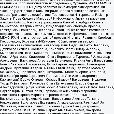
независимых социологических исследований, Сутяжник, АКАДЕМИЯ ПО
ПРАВАМ ЧЕЛОВЕКА, Центр развития некоммерческих организаций,
Частное учреждение в Калининграде Совета Министров северных
стран, Гражданское содействие, Трансперенси Интернешнл-Р, Центр
Защиты Прав Средств Массовой Информации, Институт развития
прессы - Сибирь, Частное учреждение в Санкт-Петербурге Совета
Министров Северных Стран, Фонд поддержки свободы прессы,
Гражданский контроль, Человек и Закон, Общественная комиссия по
сохранению наследия академика Сахарова, Информационное агентство
МЕМО. РУ, Институт региональной прессы, Институт Развития Свободы
Информации, Экозащита!-Женсовет, Общественный вердикт,
Евразийская антимонопольная ассоциация, Бедушев Петр Петрович,
Дзугкоева Регина Николаевна, Кривенко Сергей Владимирович,
Милославский Павел Юрьевич, Шнырова Ольга Вадимовна, Чанышева
Лилия Айратовна, Сидорович Ольга Борисовна, Туровский Александр
Алексеевич, Васильева Анастасия Евгеньевна, Ривина Анна Валерьевна,
Бойко Анатолий Николаевич, Дугин Сергей Георгиевич, Пивоваров
Андрей Сергеевич, Аверин Виталий Евгеньевич, Барахоев Магомед
Бекханович, Шарипков Олег Викторович, Мошель Ирина Ароновна,
Шведов Григорий Сергеевич, Пономарев Лев Александрович,
Каргалицкий Борис Юльевич, Созаев Валерий Валерьевич, Исламов
Тимур Рифгатович, Романова Ольга Евгеньевна, Щаров Сергей
Алексадрович, Цирульников Борис Альбертович, Гасан Ольга Павловна,
Паутов Юрий Анатольевич, Верховский Александр Маркович,
Пислакова-Паркер Марина Петровна, Кочеткова Татьяна
Владимировна, Чуркина Наталья Валерьевна, Акимова Татьяна
Николаевна, Золотарева Екатерина Александровна, Рачинский Ян
Збигневич, Жемкова Елена Борисовна, Гудков Лев Дмитриевич,
Илларионова Юлия Юрьевна, Саранг Анна Васильевна, Захарова
Светлана Сергеевна, Аверин Владимир Анатольевич, Щур Татьяна