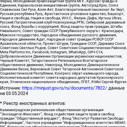
Фирма, Молодежная правозащитная группа МПГ, Курсом Правды и
Единения, Каракольская инициативная группа, Автоград Крю, Союз
Славянских Сил Руси, Алля-Аят, Благотворительный пансионат Ак Умут,
Русская республика Русь, Арестантское уголовное единство, Башкорт,
Нация и свобода, Нация и свобода, W.H.С., Фалунь Дафа, Иртыш Ultras,
Русский Патриотический клуб-Новокузнецк/РПК, Сибирский державный
союз, Фонд борьбы с коррупцией, Фонд защиты прав граждан, Штабы
Навального, Совет граждан СССР Прикубанского округа г. Краснодара,
Мужское государство, Народное объединение русского движения,
Народное движение Адат, Народный совет граждан РСФСР СССР
Архангельской области, Проект Штурм, Граждане СССР, Держава Союз
Советских Светлых Родов, Совет Советских Социалистических Районов,
Meta Platforms Inc, Facebook, Instagram, WhatsApp, СИЧ-С14,
Добровольческое Движение Организации украинских националистов,
Черный Комитет, Татарстанское Региональное Всетатарское
общественное движение, Невоград, Молодежное Демократическое
Движение Весна, Верховный Совет Татарской Автономной Советской
Социалистической Республики, Конгресс ойрат-калмыцкого народа,
Исполнительный комитет совета народных депутатов Красноярского
края, Этническое национальное объединение, ЛГБТ, Я.МЫ Сергей Фургал
Источник:
https://minjust.gov.ru/ru/documents/7822/
данные
на
03.05.2024
* Реестр иностранных агентов:
Калининградская региональная общественная организация "Экозащита!-Женсовет", Фонд содействия защите прав и свобод граждан "Общественный вердикт", Фонд "Институт Развития Свободы Информации", Частное учреждение "Информационное агентство МЕМО. РУ", Региональная общественная организация "Общественная комиссия по сохранению наследия академика Сахарова", Фонд поддержки свободы прессы, Санкт-Петербургская общественная правозащитная организация "Гражданский контроль", Межрегиональная общественная организация "Информационно-просветительский центр "Мемориал", Региональный Фонд "Центр Защиты Прав Средств Массовой Информации", с 05.12.2023 Фонд "Центр Защиты Прав Средств массовой информации", Региональная общественная благотворительная организация помощи беженцам и мигрантам "Гражданское содействие", Негосударственное образовательное учреждение дополнительного профессионального образования (повышение квалификации) специалистов "АКАДЕМИЯ ПО ПРАВАМ ЧЕЛОВЕКА", Свердловская региональная общественная организация "Сутяжник", Автономная некоммерческая организация "Центр независимых социологических исследований", Союз общественных объединений "Российский исследовательский центр по правам человека", Региональное общественное учреждение научно-информационный центр "МЕМОРИАЛ", Некоммерческая организация "Фонд защиты гласности", Автономная некоммерческая организация "Институт прав человека", Городская общественная организация "Екатеринбургское общество "МЕМОРИАЛ", Городская общественная организация "Рязанское историко-просветительское и правозащитное общество "Мемориал" (Рязанский Мемориал), Челябинский региональный орган общественной самодеятельности – женское общественное объединение "Женщины Евразии", Челябинский региональный орган общественной самодеятельности "Уральская правозащитная группа", Фонд содействия защите здоровья и социальной справедливости имени Андрея Рылькова, Автономная Некоммерческая Организация "Аналитический Центр Юрия Левады", Автономная некоммерческая организация социальной поддержки населения "Проект Апрель", Региональная общественная организация помощи женщинам и детям, находящимся в кризисной ситуации "Информационно-методический центр "Анна", Фонд содействия развитию массовых коммуникаций и правовому просвещению "Так-так-Так", Фонд содействия устойчивому развитию "Серебряная тайга", Свердловский региональный общественный фонд социальных проектов "Новое время", "Idel.Реалии", Кавказ.Реалии, Крым.Реалии, Телеканал Настоящее Время, Татаро-башкирская служба Радио Свобода (Azatliq Radiosi), Радио Свободная Европа/Радио Свобода (PCE/PC), "Сибирь.Реалии", "Фактограф", Благотворительный фонд помощи осужденным и их семьям, Автономная некоммерческая организация "Институт глобализации и социальных движений", Фонд "В защиту прав заключенных", Частное учреждение "Центр поддержки и содействия развитию средств массовой информации", Пензенский региональный общественный благотворительный фонд "Гражданский союз", "Север.Реалии", Некоммерческая организация Фонд "Правовая инициатива", Общество с ограниченной ответственностью "Радио Свободная Европа/Радио Свобода", Чешское информационное агентство "MEDIUM-ORIENT", Красноярская региональная общественная организация "Мы против СПИДа", Камалягин Денис Николаевич, Маркелов Сергей Евгеньевич, Пономарев Лев Александрович, Савицкая Людмила Алексеевна, Автономная некоммерческая организация "Центр по работе с проблемой насилия "НАСИЛИЮ.НЕТ", Межрегиональный профессиональный союз работников здравоохранения "Альянс врачей", Юридическое лицо, зарегистрированное в Латвийской Республике, SIA "Medusa Project" (регистрационный номер 40103797863, дата регистрации 10.06.2014), Некоммерческая организация "Фонд по борьбе с коррупцией", Автономная некоммерческая организация "Институт права и публичной политики", Баданин Роман Сергеевич, Гликин Максим Александрович, Железнова Мария Михайловна, Лукьянова Юлия Сергеевна, Маетная Елизавета Витальевна, Маняхин Петр Борисович, Чуракова Ольга Владимировна, Ярош Юлия Петровна, Юридическое лицо "The Insider SIA", зарегистрированное в Риге, Латвийская Республика (дата регистрации 26.06.2015), являющееся администратором доменного имени интернет-издания "The Insider SIA", https://theins.ru, Постернак Алексей Евгеньевич, Рубин Михаил Аркадьевич, Анин Роман Александрович, Юридическое лицо Istories fonds, зарегистрированное в Латвийской Республике (регистрационный номер 50008295751, дата регистрации 24.02.2020), Великовский Дмитрий Александрович, Долинина Ирина Николаевна, Мароховская Алеся Алексеевна, Шлейнов Роман Юрьевич, Шмагун Олеся Валентиновна, Общество с ограниченной ответственностью "Альтаир 2021", Общество с ограниченной ответственностью "Вега 2021", Общество с ограниченной ответственностью "Главный редактор 2021", Общество с ограниченной ответственностью "Ромашки монолит", Важенков Артем Валерьевич, Ивановская областная общественная организация "Центр гендерных исследований", Гурман Юрий Альбертович, Медиапроект "ОВД-Инфо", Егоров Владимир Владимирович, Жилинский Владимир Александрович, Общество с ограниченной ответственностью "ЗП", Иванова София Юрьевна, Карезина Инна Павловна, Кильтау Екатерина Викторовна, Петров Алексей Викторович, Пискунов Сергей Евгеньевич, Смирнов Сергей Сергеевич, Тихонов Михаил Сергеевич, Общество с ограниченной ответственностью "ЖУРНАЛИСТ-ИНОСТРАННЫЙ АГЕНТ", Арапова Галина Юрьевна, Вольтская Татьяна Анатольевна, Американская компания "Mason G.E.S. Anonymous Foundation" (США), являющаяся владельцем интернет-издания https://mnews.world/, Компания "Stichting Bellingcat", зарегистрированная в Нидерландах (дата регистрации 11.07.2018), Захаров Андрей Вячеславович, Клепиковская Екатерина Дмитриевна, Общество с ограниченной ответственностью "МЕМО", Перл Роман Александрович, Симонов Евгений Алексеевич, Соловьева Елена Анатольевна, Сотников Даниил Владимирович, Сурначева Елизавета Дмитриевна, Автономная некоммерческая организация по защите прав человека и информированию населения "Якутия – Наше Мнение", Общество с ограниченной ответственностью "Москоу диджитал медиа", с 26.01.2023 Общество с ограниченной ответственностью "Чайка Белые сады", Ветошкина Валерия Валерьевна, Заговора Максим Александрович, Межрегиональное общественное движение "Российская ЛГБТ - сеть", Оленичев Максим Владимирович, Павлов Иван Юрьевич, Скворцова Елена Сергеевна, Общество с ограниченной ответственностью "Как бы инагент", Кочетков Игорь Викторович, Общество с ограниченной ответственностью "Честные выборы", Еланчик Олег Александрович, Общество с ограниченной ответственностью "Нобелевский призыв", Гималова Регина Эмилевна, Григорьев Андрей Валерьевич, Григорьева Алина Александровна, Ассоциация по содействию защите прав призывников, альтернативнослужащих и военнослужащих "Правозащитная группа "Гражданин.Армия.Право", Хисамова Регина Фаритовна, Автономная некоммерческая организация по реализации социально-правовых программ "Лилит", Дальневосточное общественное движение "Маяк", Санкт-Петербургская ЛГБТ-инициативная группа "Выход", Инициативная группа ЛГБТ+ "Реверс", Алексеев Андрей Викторович, Бекбулатова Таисия Львовна, Беляев Иван Михайлович, Владыкина Елена Сергеевна, Гельман Марат Александрович, Никульшина Вероника Юрьевна, Толоконникова Надежда Андреевна, Шендерович Виктор Анатольевич, Общество с ограниченной ответственностью "Данное сообщение", Общество с ограниченной ответственностью Издательский дом "Новая глава", Айнбиндер Александра Александровна, Московский комьюнити-центр для ЛГБТ+инициатив, Благотворительный фонд развития филантропии, Deutsche Welle (Германия, Kurt-Schumacher-Strasse 3, 53113 Bonn), Борзунова Мария Михайловна, Воробьев Виктор Викторович, Голубева Анна Львовна, Константинова Алла Михайловна, Малкова Ирина Владимировна, Мурадов Мурад Абдулгалимович, Осетинская Елизавета Николаевна, Понасенков Евгений Николаевич, Ганапольский Матвей Юрьевич, Киселев Евгений Алексеевич, Борухович Ирина Григорьевна, Дремин Иван Тимофеевич, Дубровский Дмитрий Викторович, Красноярская региональная общественная организация поддержки и развития альтернативных образовательных технологий и межкультурных коммуникаций "ИНТЕРРА", Маяковская Екатерина Алексеевна, Фейгин Марк Захарович, Филимонов Андрей Викторович, Дзугкоева Регина Николаевна, Доброхотов Роман Александрович, Дудь Юрий Александрович, Елкин Сергей Владимирович, Кругликов Кирилл Игоревич, Сабунаева Мария Леонидовна, Семенов Алексей Владимирович, Шаинян Карен Багратович, Шульман Екатерина Михайловна, Асафьев Артур Валерьевич, Вахштайн Виктор Семенович, Венедиктов Алексей Алексеевич, Лушникова Екатерина Евгеньевна, Волков Леонид Михайлович, Невзоров Александр Глебович, Пархоменко Сергей Борисович, Сироткин Ярослав Николаевич, Кара-Мурза Владимир Владимирович, Баранова Наталья Владимировна, Гозман Леонид Яковлевич, Кагарлицкий Борис Юльевич, Климарев Михаил Валерьевич, Милов Владимир Станиславович, Автономная некоммерческая организация Краснодарский центр современного искусства "Типография", Моргенштерн Алишер Тагирович, Соболь Любовь Эдуардовна, Общество с ограниченной ответственностью "ЛИЗА НОРМ", Каспаров Гарри Кимович, Ходорковский Михаил Борисович, Общество с ограниченной ответственностью "Апрельские тезисы", Данилович Ирина Брониславовна, Кашин Олег Владимирович, Петров Николай Владимирович, Пивоваров Алексей Владимирович, Соколов Михаил Владимирович, Цветкова Юлия Владимировна, Чичваркин Евгений Александрович, Комитет против пыток/Команда против пыток, Общество с ограниченной ответственностью "Первый научный", Общество с ограниченной ответственностью "Вертолет и ко", Белоцерковская Вероника Борисовна, Кац Максим Евгеньевич, Лазарева Татьяна Юрьевна, Шаведдинов Руслан Табризович, Яшин Илья Валерьевич, Общество с ограниченной ответственностью "Иноагент ААВ", Алешковский Дмитрий Петрович, Альбац Евгения Марковна, Быков Дмитрий Львович, Галямина Юлия Евгеньевна, Лойко Сергей Леонидович, Мартынов Кирилл Константинович, Медведев Сергей Александрович, Крашенинников Федор Геннадиевич, Гордеева Катерина Вл