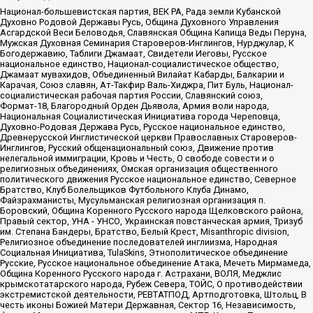
Национал-большевистская партия, ВЕК РА, Рада земли Кубанской
Духовно Родовой Державы Русь, Община Духовного Управления
Асгардской Веси Беловодья, Славянская Община Капища Веды Перуна,
Мужская Духовная Семинария Староверов-Инглингов, Нурджулар, К
Богодержавию, Таблиги Джамаат, Свидетели Иеговы, Русское
национальное единство, Национал-социалистическое общество,
Джамаат мувахидов, Объединенный Вилайат Кабарды, Балкарии и
Карачая, Союз славян, Ат-Такфир Валь-Хиджра, Пит Буль, Национал-
социалистическая рабочая партия России, Славянский союз,
Формат-18, Благородный Орден Дьявола, Армия воли народа,
Национальная Социалистическая Инициатива города Череповца,
Духовно-Родовая Держава Русь, Русское национальное единство,
Древнерусской Инглистической церкви Православных Староверов-
Инглингов, Русский общенациональный союз, Движение против
нелегальной иммиграции, Кровь и Честь, О свободе совести и о
религиозных объединениях, Омская организация общественного
политического движения Русское национальное единство, Северное
Братство, Клуб Болельщиков Футбольного Клуба Динамо,
Файзрахманисты, Мусульманская религиозная организация п.
Боровский, Община Коренного Русского народа Щелковского района,
Правый сектор, УНА - УНСО, Украинская повстанческая армия, Тризуб
им. Степана Бандеры, Братство, Белый Крест, Misanthropic division,
Религиозное объединение последователей инглиизма, Народная
Социальная Инициатива, TulaSkins, Этнополитическое объединение
Русские, Русское национальное объединение Атака, Мечеть Мирмамеда,
Община Коренного Русского народа г. Астрахани, ВОЛЯ, Меджлис
крымскотатарского народа, Рубеж Севера, ТОЙС, О противодействии
экстремистской деятельности, РЕВТАТПОД, Артподготовка, Штольц, В
честь иконы Божией Матери Державная, Сектор 16, Независимость,