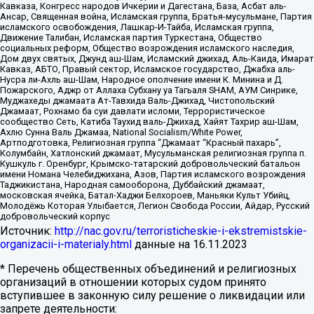
Кавказа, Конгресс народов Ичкерии и Дагестана, База, Асбат аль-
Ансар, Священная война, Исламская группа, Братья-мусульмане, Партия
исламского освобождения, Лашкар-И-Тайба, Исламская группа,
Движение Талибан, Исламская партия Туркестана, Общество
социальных реформ, Общество возрождения исламского наследия,
Дом двух святых, Джунд аш-Шам, Исламский джихад, Аль-Каида, Имарат
Кавказ, АБТО, Правый сектор, Исламское государство, Джабха аль-
Нусра ли-Ахль аш-Шам, Народное ополчение имени К. Минина и Д.
Пожарского, Аджр от Аллаха Субхану уа Тагьаля SHAM, АУМ Синрике,
Муджахеды джамаата Ат-Тавхида Валь-Джихад, Чистопольский
Джамаат, Рохнамо ба суи давлати исломи, Террористическое
сообщество Сеть, Катиба Таухид валь-Джихад, Хайят Тахрир аш-Шам,
Ахлю Сунна Валь Джамаа, National Socialism/White Power,
Артподготовка, Религиозная группа “Джамаат “Красный пахарь”,
Колумбайн, Хатлонский джамаат, Мусульманская религиозная группа п.
Кушкуль г. Оренбург, Крымско-татарский добровольческий батальон
имени Номана Челебиджихана, Азов, Партия исламского возрождения
Таджикистана, Народная самооборона, Дуббайский джамаат,
московская ячейка, Батал-Хаджи Белхороев, Маньяки Культ Убийц,
Молодёжь Которая Улыбается, Легион Свобода России, Айдар, Русский
добровольческий корпус
Источник:
http://nac.gov.ru/terroristicheskie-i-ekstremistskie-
organizacii-i-materialy.html
данные на
16.11.2023
* Перечень общественных объединений и религиозных
организаций в отношении которых судом принято
вступившее в законную силу решение о ликвидации или
запрете деятельности: