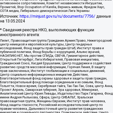
антивоенное сопротивление, Комитет независимости Ингушетии,
Прометей, Stop Occupation of Karelia, Вернись живым, Фридом Хаус,
СОТА медиа, Либерально-демократическая Лига Украины
Источник:
https://minjust.gov.ru/ru/documents/7756/
данные
на
13.05.2024
* Сведения реестра НКО, выполняющих функции
иностранного агента:
Лилит, Правозащитная группа Гражданин.Армия.Право, Нижегородский
центр немецкой и европейской культуры, Центр гендерных
исследований, Фонд защиты прав граждан Штаб, Институт права и
публичной политики, Фонд борьбы с коррупцией, Альянс врачей,
НАСИЛИЮ.НЕТ, Мы против СПИДа, СВЕЧА, Гуманитарное действие,
Открытый Петербург, Лига Избирателей, Правовая инициатива,
Гражданский Союз, Хасдей Ерушалаим, Центр поддержки и содействия
развитию средств массовой информации, Горячая Линия, В защиту
прав заключенных, Институт глобализации и социальных движений,
Центр социально-информационных инициатив Действие,
Благотворительный фонд охраны здоровья и защиты прав граждан,
Благотворительный фонд помощи осужденным и их семьям, Фонд
Тольятти, Новое время, Серебряная тайга, Так-Так-Так, Сова, центр Анна,
Проект Апрель, Самарская губерния, Эра здоровья, Мемориал,
Аналитический Центр Юрия Левады, Издательство Парк Гагарина, Фонд
имени Андрея Рылькова, Сфера, Центр СИБАЛЬТ, Уральская
правозащитная группа, Женщины Евразии, Институт прав человека,
Фонд защиты гласности, Российский исследовательский центр по
правам человека, Дальневосточный центр развития гражданских
инициатив и социального партнерства, Гражданское действие, Центр