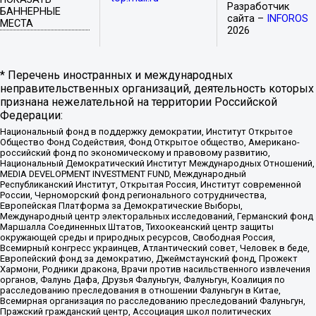
Разработчик
БАННЕРНЫЕ
сайта –
INFOROS
МЕСТА
2026
* Перечень иностранных и международных
неправительственных организаций, деятельность которых
признана нежелательной на территории Российской
Федерации:
Национальный фонд в поддержку демократии, Институт Открытое
Общество Фонд Содействия, Фонд Открытое общество, Американо-
российский фонд по экономическому и правовому развитию,
Национальный Демократический Институт Международных Отношений,
MEDIA DEVELOPMENT INVESTMENT FUND, Международный
Республиканский Институт, Открытая Россия, Институт современной
России, Черноморский фонд регионального сотрудничества,
Европейская Платформа за Демократические Выборы,
Международный центр электоральных исследований, Германский фонд
Маршалла Соединенных Штатов, Тихоокеанский центр защиты
окружающей среды и природных ресурсов, Свободная Россия,
Всемирный конгресс украинцев, Атлантический совет, Человек в беде,
Европейский фонд за демократию, Джеймстаунский фонд, Прожект
Хармони, Родники дракона, Врачи против насильственного извлечения
органов, Фалунь Дафа, Друзья Фалуньгун, Фалуньгун, Коалиция по
расследованию преследования в отношении Фалуньгун в Китае,
Всемирная организация по расследованию преследований Фалуньгун,
Пражский гражданский центр, Ассоциация школ политических