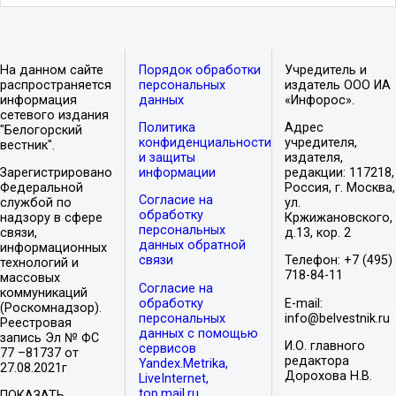
На данном сайте
Порядок обработки
Учредитель и
распространяется
персональных
издатель ООО ИА
информация
данных
«Инфорос».
сетевого издания
Политика
Адрес
"Белогорский
конфиденциальности
учредителя,
вестник".
и защиты
издателя,
Зарегистрировано
информации
редакции: 117218,
Федеральной
Россия, г. Москва,
Согласие на
службой по
ул.
обработку
надзору в сфере
Кржижановского,
персональных
связи,
д.13, кор. 2
данных обратной
информационных
связи
Телефон: +7 (495)
технологий и
718-84-11
массовых
Согласие на
коммуникаций
обработку
E-mail:
(Роскомнадзор).
персональных
info@belvestnik.ru
Реестровая
данных с помощью
запись Эл № ФС
И.О. главного
сервисов
77 –81737 от
редактора
Yandex.Metrika,
27.08.2021г
Дорохова Н.В.
LiveInternet,
top.mail.ru
ПОКАЗАТЬ