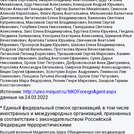
Михайловна, Щур Николай Алексеевич, Блинушов Андрей Юрьевич,
Мосин Алексей Геннадьевич, Гефтер Валентин Михайлович, Симонов
Алексей Кириллович, Флиге Ирина Анатольевна, Мельникова Валентина
Дмитриевна, Вититинова Елена Владимировна, Баженова Светлана
Куприяновна, Максимов Сергей Владимирович, Беляев Сергей
Иванович, Голубева Елена Николаевна, Ганнушкина Светлана
Алексеевна, Закс Елена Владимировна, Буртина Елена Юрьевна, Гендель
Людмила Залмановна, Кокорина Екатерина Алексеевна, Шуманов Илья
Вячеславович, Арапова Галина Юрьевна, Свечников Анатолий
Мариевич, Прохоров Вадим Юрьевич, Шахова Елена Владимировна,
Подузов Сергей Васильевич, Протасова Ирина Вячеславовна,
Литинский Леонид Борисович, Лукашевский Сергей Маркович, Бахмин
Вячеслав Иванович, Шабад Анатолий Ефимович, Сухих Дарья
Николаевна, Орлов Олег Петрович, Добровольская Анна Дмитриевна,
Королева Александра Евгеньевна, Смирнов Владимир Александрович,
Вицин Сергей Ефимович, Золотухин Борис Андреевич, Левинсон Лев
Семенович, Локшина Татьяна Иосифовна, Орлов Олег Петрович,
Полякова Мара Федоровна, Резник Генри Маркович, Захаров Герман
Константинович
Источник:
http://unro.minjust.ru/NKOForeignAgent.aspx
данные на
24.03.2022
* Единый федеральный список организаций, в том числе
иностранных и международных организаций, признанных
в соответствии с законодательством Российской
Федерации террористическими:
Высший военный Маджлисуль Шура Объединенных сил моджахедов