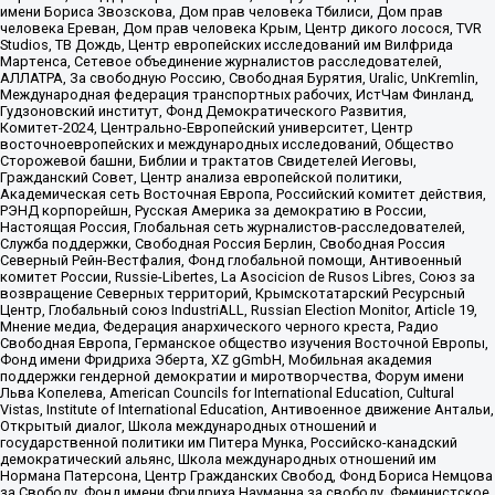
имени Бориса Звозскова, Дом прав человека Тбилиси, Дом прав
человека Ереван, Дом прав человека Крым, Центр дикого лосося, TVR
Studios, ТВ Дождь, Центр европейских исследований им Вилфрида
Мартенса, Сетевое объединение журналистов расследователей,
АЛЛАТРА, За свободную Россию, Свободная Бурятия, Uralic, UnKremlin,
Международная федерация транспортных рабочих, ИстЧам Финланд,
Гудзоновский институт, Фонд Демократического Развития,
Комитет-2024, Центрально-Европейский университет, Центр
восточноевропейских и международных исследований, Общество
Сторожевой башни, Библии и трактатов Свидетелей Иеговы,
Гражданский Совет, Центр анализа европейской политики,
Академическая сеть Восточная Европа, Российский комитет действия,
РЭНД корпорейшн, Русская Америка за демократию в России,
Настоящая Россия, Глобальная сеть журналистов-расследователей,
Служба поддержки, Свободная Россия Берлин, Свободная Россия
Северный Рейн-Вестфалия, Фонд глобальной помощи, Антивоенный
комитет России, Russie-Libertes, La Asocicion de Rusos Libres, Союз за
возвращение Северных территорий, Крымскотатарский Ресурсный
Центр, Глобальный союз IndustriALL, Russian Election Monitor, Article 19,
Мнение медиа, Федерация анархического черного креста, Радио
Свободная Европа, Германское общество изучения Восточной Европы,
Фонд имени Фридриха Эберта, XZ gGmbH, Мобильная академия
поддержки гендерной демократии и миротворчества, Форум имени
Льва Копелева, American Councils for International Education, Cultural
Vistas, Institute of International Education, Антивоенное движение Антальи,
Открытый диалог, Школа международных отношений и
государственной политики им Питера Мунка, Российско-канадский
демократический альянс, Школа международных отношений им
Нормана Патерсона, Центр Гражданских Свобод, Фонд Бориса Немцова
за Свободу, Фонд имени Фридриха Науманна за свободу, Феминистское