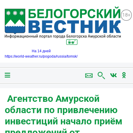
18+
На 14 дней
https://world-weather.ru/pogoda/russia/tomsk/
️ Агентство Амурской
области по привлечению
инвестиций начало приём
предложений от