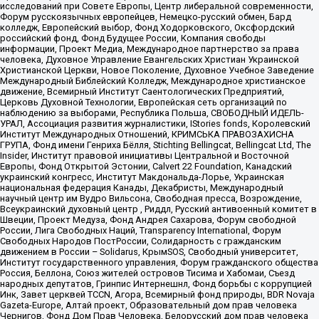
исследований при Совете Европы, Центр либеральной современности,
Форум русскоязычных европейцев, Немецко-русский обмен, Бард
колледж, Европейский выбор, Фонд Ходорковского, Оксфордский
российский фонд, Фонд Будущее России, Компания свободы
информации, Проект Медиа, Международное партнерство за права
человека, Духовное Управление Евангельских Христиан Украинской
Христианской Церкви, Новое Поколение, Духовное Учебное Заведение
Международный Библейский Колледж, Международное христианское
движение, Всемирный Институт Саентологических Предприятий,
Церковь Духовной Технологии, Европейская сеть организаций по
наблюдению за выборами, Республика Польша, СВОБОДНЫЙ ИДЕЛЬ-
УРАЛ, Ассоциация развития журналистики, IStories fonds, Королевский
Институт Международных Отношений, КРИМСЬКА ПРАВОЗАХИСНА
ГРУПА, Фонд имени Генриха Бёлля, Stichting Bellingcat, Bellingcat Ltd, The
Insider, Институт правовой инициативы Центральной и Восточной
Европы, Фонд Открытой Эстонии, Calvert 22 Foundation, Канадский
украинский конгресс, Институт Макдональда-Лорье, Украинская
национальная федерация Канады, Декабристы, Международный
научный центр им Вудро Вильсона, Свободная пресса, Возрождение,
Всеукраинский духовный центр , Риддл, Русский антивоенный комитет в
Швеции, Проект Медуза, Фонд Андрея Сахарова, Форум свободной
России, Лига Свободных Наций, Transparеncy International, Форум
Свободных Народов ПостРоссии, Солидарность с гражданским
движением в России – Solidarus, КрымSOS, Свободный университет,
Институт государственного управления, Форум гражданского общества
Россия, Беллона, Союз жителей островов Тисима и Хабомаи, Съезд
народных депутатов, Гринпис Интернешнл, Фонд борьбы с коррупцией
Инк, Завет церквей TCCN, Агора, Всемирный фонд природы, BDR Novaja
Gazeta-Europe, Алтай проект, Образовательный дом прав человека
Чернигов, Фонд Дом Прав Человека, Белорусский дом прав человека