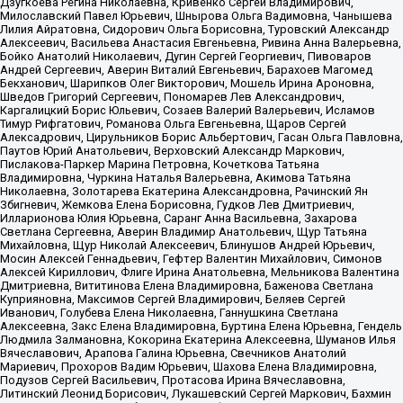
Дзугкоева Регина Николаевна, Кривенко Сергей Владимирович,
Милославский Павел Юрьевич, Шнырова Ольга Вадимовна, Чанышева
Лилия Айратовна, Сидорович Ольга Борисовна, Туровский Александр
Алексеевич, Васильева Анастасия Евгеньевна, Ривина Анна Валерьевна,
Бойко Анатолий Николаевич, Дугин Сергей Георгиевич, Пивоваров
Андрей Сергеевич, Аверин Виталий Евгеньевич, Барахоев Магомед
Бекханович, Шарипков Олег Викторович, Мошель Ирина Ароновна,
Шведов Григорий Сергеевич, Пономарев Лев Александрович,
Каргалицкий Борис Юльевич, Созаев Валерий Валерьевич, Исламов
Тимур Рифгатович, Романова Ольга Евгеньевна, Щаров Сергей
Алексадрович, Цирульников Борис Альбертович, Гасан Ольга Павловна,
Паутов Юрий Анатольевич, Верховский Александр Маркович,
Пислакова-Паркер Марина Петровна, Кочеткова Татьяна
Владимировна, Чуркина Наталья Валерьевна, Акимова Татьяна
Николаевна, Золотарева Екатерина Александровна, Рачинский Ян
Збигневич, Жемкова Елена Борисовна, Гудков Лев Дмитриевич,
Илларионова Юлия Юрьевна, Саранг Анна Васильевна, Захарова
Светлана Сергеевна, Аверин Владимир Анатольевич, Щур Татьяна
Михайловна, Щур Николай Алексеевич, Блинушов Андрей Юрьевич,
Мосин Алексей Геннадьевич, Гефтер Валентин Михайлович, Симонов
Алексей Кириллович, Флиге Ирина Анатольевна, Мельникова Валентина
Дмитриевна, Вититинова Елена Владимировна, Баженова Светлана
Куприяновна, Максимов Сергей Владимирович, Беляев Сергей
Иванович, Голубева Елена Николаевна, Ганнушкина Светлана
Алексеевна, Закс Елена Владимировна, Буртина Елена Юрьевна, Гендель
Людмила Залмановна, Кокорина Екатерина Алексеевна, Шуманов Илья
Вячеславович, Арапова Галина Юрьевна, Свечников Анатолий
Мариевич, Прохоров Вадим Юрьевич, Шахова Елена Владимировна,
Подузов Сергей Васильевич, Протасова Ирина Вячеславовна,
Литинский Леонид Борисович, Лукашевский Сергей Маркович, Бахмин