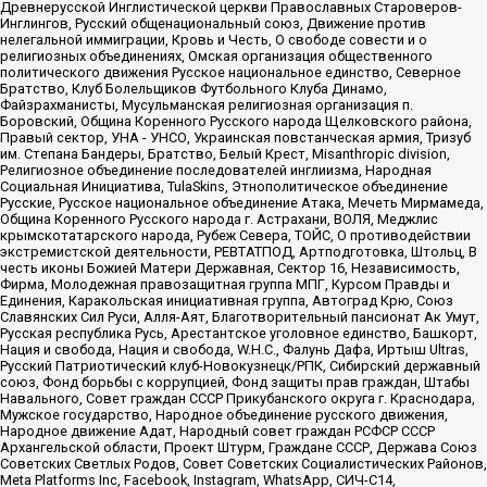
Древнерусской Инглистической церкви Православных Староверов-
Инглингов, Русский общенациональный союз, Движение против
нелегальной иммиграции, Кровь и Честь, О свободе совести и о
религиозных объединениях, Омская организация общественного
политического движения Русское национальное единство, Северное
Братство, Клуб Болельщиков Футбольного Клуба Динамо,
Файзрахманисты, Мусульманская религиозная организация п.
Боровский, Община Коренного Русского народа Щелковского района,
Правый сектор, УНА - УНСО, Украинская повстанческая армия, Тризуб
им. Степана Бандеры, Братство, Белый Крест, Misanthropic division,
Религиозное объединение последователей инглиизма, Народная
Социальная Инициатива, TulaSkins, Этнополитическое объединение
Русские, Русское национальное объединение Атака, Мечеть Мирмамеда,
Община Коренного Русского народа г. Астрахани, ВОЛЯ, Меджлис
крымскотатарского народа, Рубеж Севера, ТОЙС, О противодействии
экстремистской деятельности, РЕВТАТПОД, Артподготовка, Штольц, В
честь иконы Божией Матери Державная, Сектор 16, Независимость,
Фирма, Молодежная правозащитная группа МПГ, Курсом Правды и
Единения, Каракольская инициативная группа, Автоград Крю, Союз
Славянских Сил Руси, Алля-Аят, Благотворительный пансионат Ак Умут,
Русская республика Русь, Арестантское уголовное единство, Башкорт,
Нация и свобода, Нация и свобода, W.H.С., Фалунь Дафа, Иртыш Ultras,
Русский Патриотический клуб-Новокузнецк/РПК, Сибирский державный
союз, Фонд борьбы с коррупцией, Фонд защиты прав граждан, Штабы
Навального, Совет граждан СССР Прикубанского округа г. Краснодара,
Мужское государство, Народное объединение русского движения,
Народное движение Адат, Народный совет граждан РСФСР СССР
Архангельской области, Проект Штурм, Граждане СССР, Держава Союз
Советских Светлых Родов, Совет Советских Социалистических Районов,
Meta Platforms Inc, Facebook, Instagram, WhatsApp, СИЧ-С14,