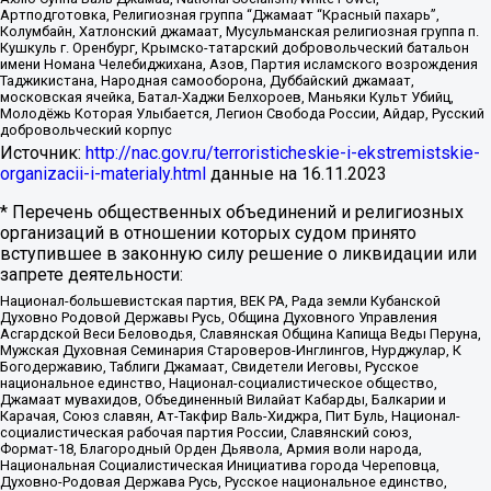
Артподготовка, Религиозная группа “Джамаат “Красный пахарь”,
Колумбайн, Хатлонский джамаат, Мусульманская религиозная группа п.
Кушкуль г. Оренбург, Крымско-татарский добровольческий батальон
имени Номана Челебиджихана, Азов, Партия исламского возрождения
Таджикистана, Народная самооборона, Дуббайский джамаат,
московская ячейка, Батал-Хаджи Белхороев, Маньяки Культ Убийц,
Молодёжь Которая Улыбается, Легион Свобода России, Айдар, Русский
добровольческий корпус
Источник:
http://nac.gov.ru/terroristicheskie-i-ekstremistskie-
organizacii-i-materialy.html
данные на
16.11.2023
* Перечень общественных объединений и религиозных
организаций в отношении которых судом принято
вступившее в законную силу решение о ликвидации или
запрете деятельности:
Национал-большевистская партия, ВЕК РА, Рада земли Кубанской
Духовно Родовой Державы Русь, Община Духовного Управления
Асгардской Веси Беловодья, Славянская Община Капища Веды Перуна,
Мужская Духовная Семинария Староверов-Инглингов, Нурджулар, К
Богодержавию, Таблиги Джамаат, Свидетели Иеговы, Русское
национальное единство, Национал-социалистическое общество,
Джамаат мувахидов, Объединенный Вилайат Кабарды, Балкарии и
Карачая, Союз славян, Ат-Такфир Валь-Хиджра, Пит Буль, Национал-
социалистическая рабочая партия России, Славянский союз,
Формат-18, Благородный Орден Дьявола, Армия воли народа,
Национальная Социалистическая Инициатива города Череповца,
Духовно-Родовая Держава Русь, Русское национальное единство,