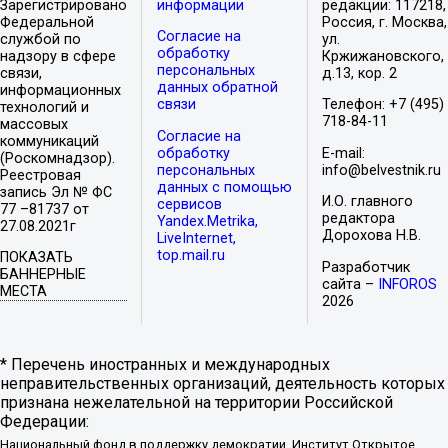
Зарегистрировано
информации
редакции: 117218,
Федеральной
Россия, г. Москва,
Согласие на
службой по
ул.
обработку
надзору в сфере
Кржижановского,
персональных
связи,
д.13, кор. 2
данных обратной
информационных
связи
Телефон: +7 (495)
технологий и
718-84-11
массовых
Согласие на
коммуникаций
обработку
E-mail:
(Роскомнадзор).
персональных
info@belvestnik.ru
Реестровая
данных с помощью
запись Эл № ФС
И.О. главного
сервисов
77 –81737 от
редактора
Yandex.Metrika,
27.08.2021г
Дорохова Н.В.
LiveInternet,
top.mail.ru
ПОКАЗАТЬ
Разработчик
БАННЕРНЫЕ
сайта –
INFOROS
МЕСТА
2026
* Перечень иностранных и международных
неправительственных организаций, деятельность которых
признана нежелательной на территории Российской
Федерации:
Национальный фонд в поддержку демократии, Институт Открытое