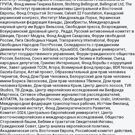
ГРУПА, Фонд имени Генриха Бёлля, Stichting Bellingcat, Bellingcat Ltd, The
Insider, Институт правовой инициативы Центральной и Восточной
Европы, Фонд Открытой Эстонии, Calvert 22 Foundation, Канадский
украинский конгресс, Институт Макдональда-Лорье, Украинская
национальная федерация Канады, Декабристы, Международный
научный центр им Вудро Вильсона, Свободная пресса, Возрождение,
Всеукраинский духовный центр , Риддл, Русский антивоенный комитет в
Швеции, Проект Медуза, Фонд Андрея Сахарова, Форум свободной
России, Лига Свободных Наций, Transparеncy International, Форум
Свободных Народов ПостРоссии, Солидарность с гражданским
движением в России – Solidarus, КрымSOS, Свободный университет,
Институт государственного управления, Форум гражданского общества
Россия, Беллона, Союз жителей островов Тисима и Хабомаи, Съезд
народных депутатов, Гринпис Интернешнл, Фонд борьбы с коррупцией
Инк, Завет церквей TCCN, Агора, Всемирный фонд природы, BDR Novaja
Gazeta-Europe, Алтай проект, Образовательный дом прав человека
Чернигов, Фонд Дом Прав Человека, Белорусский дом прав человека
имени Бориса Звозскова, Дом прав человека Тбилиси, Дом прав
человека Ереван, Дом прав человека Крым, Центр дикого лосося, TVR
Studios, ТВ Дождь, Центр европейских исследований им Вилфрида
Мартенса, Сетевое объединение журналистов расследователей,
АЛЛАТРА, За свободную Россию, Свободная Бурятия, Uralic, UnKremlin,
Международная федерация транспортных рабочих, ИстЧам Финланд,
Гудзоновский институт, Фонд Демократического Развития,
Комитет-2024, Центрально-Европейский университет, Центр
восточноевропейских и международных исследований, Общество
Сторожевой башни, Библии и трактатов Свидетелей Иеговы,
Гражданский Совет, Центр анализа европейской политики,
Академическая сеть Восточная Европа, Российский комитет действия,