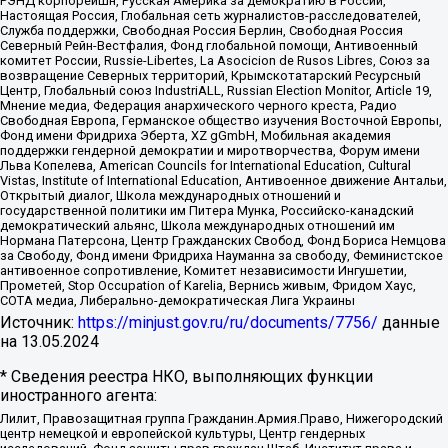
РЭНД корпорейшн, Русская Америка за демократию в России,
Настоящая Россия, Глобальная сеть журналистов-расследователей,
Служба поддержки, Свободная Россия Берлин, Свободная Россия
Северный Рейн-Вестфалия, Фонд глобальной помощи, Антивоенный
комитет России, Russie-Libertes, La Asocicion de Rusos Libres, Союз за
возвращение Северных территорий, Крымскотатарский Ресурсный
Центр, Глобальный союз IndustriALL, Russian Election Monitor, Article 19,
Мнение медиа, Федерация анархического черного креста, Радио
Свободная Европа, Германское общество изучения Восточной Европы,
Фонд имени Фридриха Эберта, XZ gGmbH, Мобильная академия
поддержки гендерной демократии и миротворчества, Форум имени
Льва Копелева, American Councils for International Education, Cultural
Vistas, Institute of International Education, Антивоенное движение Антальи,
Открытый диалог, Школа международных отношений и
государственной политики им Питера Мунка, Российско-канадский
демократический альянс, Школа международных отношений им
Нормана Патерсона, Центр Гражданских Свобод, Фонд Бориса Немцова
за Свободу, Фонд имени Фридриха Науманна за свободу, Феминистское
антивоенное сопротивление, Комитет независимости Ингушетии,
Прометей, Stop Occupation of Karelia, Вернись живым, Фридом Хаус,
СОТА медиа, Либерально-демократическая Лига Украины
Источник:
https://minjust.gov.ru/ru/documents/7756/
данные
на
13.05.2024
* Сведения реестра НКО, выполняющих функции
иностранного агента:
Лилит, Правозащитная группа Гражданин.Армия.Право, Нижегородский
центр немецкой и европейской культуры, Центр гендерных