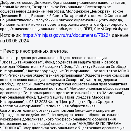
Добровольческое Движение Организации украинских националистов,
Черный Комитет, Татарстанское Региональное Всетатарское
общественное движение, Невоград, Молодежное Демократическое
Движение Весна, Верховный Совет Татарской Автономной Советской
Социалистической Республики, Конгресс ойрат-калмыцкого народа,
Исполнительный комитет совета народных депутатов Красноярского
края, Этническое национальное объединение, ЛГБТ, Я.МЫ Сергей Фургал
Источник:
https://minjust.gov.ru/ru/documents/7822/
данные
на
03.05.2024
* Реестр иностранных агентов:
Калининградская региональная общественная организация "Экозащита!-Женсовет", Фонд содействия защите прав и свобод граждан "Общественный вердикт", Фонд "Институт Развития Свободы Информации", Частное учреждение "Информационное агентство МЕМО. РУ", Региональная общественная организация "Общественная комиссия по сохранению наследия академика Сахарова", Фонд поддержки свободы прессы, Санкт-Петербургская общественная правозащитная организация "Гражданский контроль", Межрегиональная общественная организация "Информационно-просветительский центр "Мемориал", Региональный Фонд "Центр Защиты Прав Средств Массовой Информации", с 05.12.2023 Фонд "Центр Защиты Прав Средств массовой информации", Региональная общественная благотворительная организация помощи беженцам и мигрантам "Гражданское содействие", Негосударственное образовательное учреждение дополнительного профессионального образования (повышение квалификации) специалистов "АКАДЕМИЯ ПО ПРАВАМ ЧЕЛОВЕКА", Свердловская региональная общественная организация "Сутяжник", Автономная некоммерческая организация "Центр независимых социологических исследований", Союз общественных объединений "Российский исследовательский центр по правам человека", Региональное общественное учреждение научно-информационный центр "МЕМОРИАЛ", Некоммерческая организация "Фонд защиты гласности", Автономная некоммерческая организация "Институт прав человека", Городская общественная организация "Екатеринбургское общество "МЕМОРИАЛ", Городская общественная организация "Рязанское историко-просветительское и правозащитное общество "Мемориал" (Рязанский Мемориал), Челябинский региональный орган общественной самодеятельности – женское общественное объединение "Женщины Евразии", Челябинский региональный орган общественной самодеятельности "Уральская правозащитная группа", Фонд содействия защите здоровья и социальной справедливости имени Андрея Рылькова, Автономная Некоммерческая Организация "Аналитический Центр Юрия Левады", Автономная некоммерческая организация социальной поддержки населения "Проект Апрель", Региональная общественная организация помощи женщинам и детям, находящимся в кризисной ситуации "Информационно-методический центр "Анна", Фонд содействия развитию массовых коммуникаций и правовому просвещению "Так-так-Так", Фонд содействия устойчивому развитию "Серебряная тайга", Свердловский региональный общественный фонд социальных проектов "Новое время", "Idel.Реалии", Кавказ.Реалии, Крым.Реалии, Телеканал Настоящее Время, Татаро-башкирская служба Радио Свобода (Azatliq Radiosi), Радио Свободная Европа/Радио Свобода (PCE/PC), "Сибирь.Реалии", "Фактограф", Благотворительный фонд помощи осужденным и их семьям, Автономная некоммерческая организация "Институт глобализации и социальных движений", Фонд "В защиту прав заключенных", Частное учреждение "Центр поддержки и содействия развитию средств массовой информации", Пензенский региональный общественный благотворительный фонд "Гражданский союз", "Север.Реалии", Некоммерческая организация Фонд "Правовая инициатива", Общество с ограниченной ответственностью "Радио Свободная Европа/Радио Свобода", Чешское информационное агентство "MEDIUM-ORIENT", Красноярская региональная общественная организация "Мы против СПИДа", Камалягин Денис Николаевич, Маркелов Сергей Евгеньевич, Пономарев Лев Александрович, Савицкая Людмила Алексеевна, Автономная некоммерческая организация "Центр по работе с проблемой насилия "НАСИЛИЮ.НЕТ", Межрегиональный профессиональный союз работников здравоохранения "Альянс врачей", Юридическое лицо, зарегистрированное в Латвийской Республике, SIA "Medusa Project" (регистрационный номер 40103797863, дата регистрации 10.06.2014), Некоммерческая организация "Фонд по борьбе с коррупцией", Автономная некоммерческая организация "Институт права и публичной политики", Баданин Роман Сергеевич, Гликин Максим Александрович, Железнова Мария Михайловна, Лукьянова Юлия Сергеевна, Маетная Елизавета Витальевна, Маняхин Петр Борисович, Чуракова Ольга Владимировна, Ярош Юлия Петровна, Юридическое лицо "The Insider SIA", зарегистрированное в Риге, Латвийская Республика (дата регистрации 26.06.2015), являющееся администратором доменного имени интернет-издания "The Insider SIA", https://theins.ru, Постернак Алексей Евгеньевич, Рубин Михаил Аркадьевич, Анин Роман Александрович, Юридическое лицо Istories fonds, зарегистрированное в Латвийской Республике (регистрационный номер 50008295751, дата регистрации 24.02.2020), Великовский Дмитрий Александрович, Долинина Ирина Николаевна, Мароховская Алеся Алексеевна, Шлейнов Роман Юрьевич, Шмагун Олеся Валентиновна, Общество с ограниченной ответственностью "Альтаир 2021", Общество с ограниченной ответственностью "Вега 2021", Общество с ограниченной ответственностью "Главный редактор 2021", Общество с ограниченной ответственностью "Ромашки монолит", Важенков Артем Валерьевич, Ивановская областная общественная организация "Центр гендерных исследований", Гурман Юрий Альбертович, Медиапроект "ОВД-Инфо", Егоров Владимир Владимирович, Жилинский Владимир Александрович, Общество с ограниченной ответственностью "ЗП", Иванова София Юрьевна, Карезина Инна Павловна, Кильтау Екатерина Викторовна, Петров Алексей Викторович, Пискунов Сергей Евгеньевич, Смирнов Сергей Сергеевич, Тихонов Михаил Сергеевич, Общество с ограниченной ответственностью "ЖУРНАЛИСТ-ИНОСТРАННЫЙ АГЕНТ", Арапова Галина Юрьевна, Вольтская Татьяна Анатольевна, Американская компания "Mason G.E.S. Anonymous Foundation" (США), являющаяся владельцем интернет-издания https://mnews.world/, Компания "Stichting Bellingcat", зарегистрированная в Нидерландах (дата регистрации 11.07.2018), Захаров Андрей Вячеславович, Клепиковская Екатерина Дмитриевна, Общество с ограниченной ответственностью "МЕМО", Перл Роман Александрович, Симонов Евгений Алексеевич, Соловьева Елена Анатольевна, Сотников Даниил Владимирович, Сурначева Елизавета Дмитриевна, Автономная некоммерческая организация по защите прав человека и информированию населения "Якутия – Наше Мнение", Общество с ограниченной ответственностью "Москоу диджитал медиа", с 26.01.2023 Общество с ограниченной ответственностью "Чайка Белые сады", Ветошкина Валерия Валерьевна, Заговора Максим Александрович, Межрегиональное общественное движение "Российская ЛГБТ - сеть", Оленичев Максим Владимирович, Павлов Иван Юрьевич, Скворцова Елена Сергеевна, Общество с ограниченной ответственностью "Как бы инагент", Кочетков Игорь Викторович, Общество с ограниченной ответственностью "Честные выборы", Еланчик Олег Александрович, Общество с ограниченной ответственностью "Нобелевский призыв", Гималова Регина Эмилевна, Григорьев Андрей Валерьевич, Григорьева Алина Александровна, Ассоциация по содействию защите прав призывников, альтернативнослужащих и военнослужащих "Правозащитная группа "Гражданин.Армия.Право", Хисамова Регина Фаритовна, Автономная некоммерческая организация по реализации социально-правовых программ "Лилит", Дальневосточное общественное движение "Маяк", Санкт-Петербургская ЛГБТ-инициативная группа "Выход", Инициативная группа ЛГБТ+ "Реверс", Алексеев Андрей Викторович, Бекбулатова Таисия Львовна, Беляев Иван Михайлович, Владыкина Елена Сергеевна, Гельман Марат Александрович, Никульшина Вероника Юрьевна, Толоконникова Надежда Андреевна, Шендерович Виктор Анатольевич, Общество с ограниченной ответственностью "Данное сообщение", Общество с ограниченной ответственностью Издательский дом "Новая глава", Айнбиндер Александра Александровна, Московский комьюнити-центр для ЛГБТ+инициатив, Благотворительный фонд развития филантропии, Deutsche Welle (Германия, Kurt-Schumacher-Strasse 3, 53113 Bonn), Борзунова Мария Михайловна, Воробьев Виктор Викторович, Голубева Анна Львовна, Константинова Алла Михайловна, Малкова Ирина Владимировна, Мурадов Мурад Абдулгалимович, Осетинская Елизавета Николаевна, Понасенков Евгений Николаевич, Ганапольский Матвей Юрьевич, Киселев Евгений Алексеевич, Борухович Ирина Григорьевна, Дремин Иван Тимофеевич, Дубровский Дмитрий Викторович, Красноярская региональная общественная организация поддержки и развития альтернативных образовательных технологий и межкультурных коммуникаций "ИНТЕРРА", Маяковская Екатерина Алексеевна, Фейгин Марк Захарович, Филимонов Андрей Викторович, Дзугкоева Регина Николаевна, Доброхотов Роман Александрович, Дудь Юрий Александрович, Елкин Сергей Владимирович, Кругликов Кирилл Игоревич, Сабунаева Мария Леонидовна, Семенов Алексей Владимирович, Шаинян Карен Багратович, Шульман Екатерина Михайловна, Асафьев Артур Валерьевич, Вахштайн Виктор Семенович, Венедиктов Алексей Алексеевич, Лушникова Екатерина Евгеньевна, Волков Леонид Михайлович, Невзоров Александр Глебович, Пархоменко Сергей Борисович, Сироткин Ярослав Николаевич, Кара-Мурза Владимир Владимирович, Баранова Наталья Владимировна, Гозман Леонид Яковлевич, Кагарлицкий Борис Юльевич, Климарев Михаил Валерьевич, Милов Владимир Станиславович, Автономная некоммерческая организация Краснодарский центр современного искусства "Типография", Моргенштерн Алишер Тагирович, Соболь Любовь Эдуардовна, Общество с ограниченной ответственностью "ЛИЗА НОРМ", Каспаров Гарри Кимович, Ходорковский Михаил Борисович, Общество с ограниченной ответственностью "Апрельские тезисы", Данилович Ирина Брониславовна, Кашин Олег Владимирович, Петров Николай Владимирович, Пивоваров Алексей Владимирович, Соколов Михаил Владимирович, Цветкова Юлия Владимировна, Чичваркин Евгений Александрович, Комитет против пыток/Команда против пыток, Общество с ограниченной ответственностью "Первый научный", Общество с ограниченной ответственностью "Вертолет и ко", Белоцерковская Вероника Борисовна, Кац Максим Евгеньевич, Лазарева Татьяна Юрьевна, Шаведдинов Руслан Табризович, Яшин Илья Валерьевич, Общество с ограниченной ответственностью "Иноагент ААВ", Алешковский Дмитрий Петрович, Альбац Евгения Марковна, Быков Дмитрий Львович, Галямина Юлия Евгеньевна, Лойко Сергей Леонидович, Мартынов Кирилл Константинович, Медведев Сергей Александрович, Крашенинников Федор Геннадиевич, Гордеева Катерина Вл