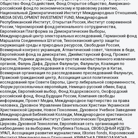
Общество Фонд Содействия, Фонд Открытое общество, Американо-
российский фонд по экономическому и правовому развитию,
Национальный Демократический Институт Международных Отношений,
MEDIA DEVELOPMENT INVESTMENT FUND, Международный
Республиканский Институт, Открытая Россия, Институт современной
России, Черноморский фонд регионального сотрудничества,
Европейская Платформа за Демократические Выборы,
Международный центр электоральных исследований, Германский фонд
Маршалла Соединенных Штатов, Тихоокеанский центр защиты
окружающей среды и природных ресурсов, Свободная Россия,
Всемирный конгресс украинцев, Атлантический совет, Человек в беде,
Европейский фонд за демократию, Джеймстаунский фонд, Прожект
Хармони, Родники дракона, Врачи против насильственного извлечения
органов, Фалунь Дафа, Друзья Фалуньгун, Фалуньгун, Коалиция по
расследованию преследования в отношении Фалуньгун в Китае,
Всемирная организация по расследованию преследований Фалуньгун,
Пражский гражданский центр, Ассоциация школ политических
исследований при Совете Европы, Центр либеральной современности,
Форум русскоязычных европейцев, Немецко-русский обмен, Бард
колледж, Европейский выбор, Фонд Ходорковского, Оксфордский
российский фонд, Фонд Будущее России, Компания свободы
информации, Проект Медиа, Международное партнерство за права
человека, Духовное Управление Евангельских Христиан Украинской
Христианской Церкви, Новое Поколение, Духовное Учебное Заведение
Международный Библейский Колледж, Международное христианское
движение, Всемирный Институт Саентологических Предприятий,
Церковь Духовной Технологии, Европейская сеть организаций по
наблюдению за выборами, Республика Польша, СВОБОДНЫЙ ИДЕЛЬ-
УРАЛ, Ассоциация развития журналистики, IStories fonds, Королевский
Институт Международных Отношений, КРИМСЬКА ПРАВОЗАХИСНА