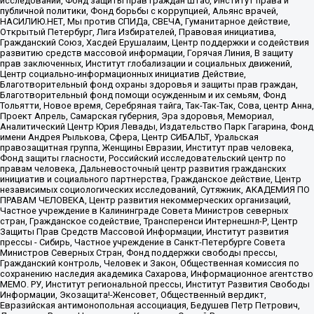
исследований, Фонд защиты прав граждан Штаб, Институт права и
публичной политики, Фонд борьбы с коррупцией, Альянс врачей,
НАСИЛИЮ.НЕТ, Мы против СПИДа, СВЕЧА, Гуманитарное действие,
Открытый Петербург, Лига Избирателей, Правовая инициатива,
Гражданский Союз, Хасдей Ерушалаим, Центр поддержки и содействия
развитию средств массовой информации, Горячая Линия, В защиту
прав заключенных, Институт глобализации и социальных движений,
Центр социально-информационных инициатив Действие,
Благотворительный фонд охраны здоровья и защиты прав граждан,
Благотворительный фонд помощи осужденным и их семьям, Фонд
Тольятти, Новое время, Серебряная тайга, Так-Так-Так, Сова, центр Анна,
Проект Апрель, Самарская губерния, Эра здоровья, Мемориал,
Аналитический Центр Юрия Левады, Издательство Парк Гагарина, Фонд
имени Андрея Рылькова, Сфера, Центр СИБАЛЬТ, Уральская
правозащитная группа, Женщины Евразии, Институт прав человека,
Фонд защиты гласности, Российский исследовательский центр по
правам человека, Дальневосточный центр развития гражданских
инициатив и социального партнерства, Гражданское действие, Центр
независимых социологических исследований, Сутяжник, АКАДЕМИЯ ПО
ПРАВАМ ЧЕЛОВЕКА, Центр развития некоммерческих организаций,
Частное учреждение в Калининграде Совета Министров северных
стран, Гражданское содействие, Трансперенси Интернешнл-Р, Центр
Защиты Прав Средств Массовой Информации, Институт развития
прессы - Сибирь, Частное учреждение в Санкт-Петербурге Совета
Министров Северных Стран, Фонд поддержки свободы прессы,
Гражданский контроль, Человек и Закон, Общественная комиссия по
сохранению наследия академика Сахарова, Информационное агентство
МЕМО. РУ, Институт региональной прессы, Институт Развития Свободы
Информации, Экозащита!-Женсовет, Общественный вердикт,
Евразийская антимонопольная ассоциация, Бедушев Петр Петрович,