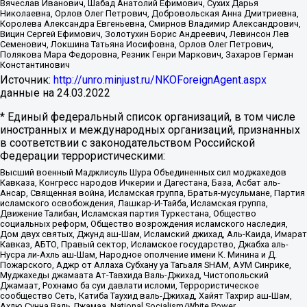
Вячеслав Иванович, Шабад Анатолий Ефимович, Сухих Дарья
Николаевна, Орлов Олег Петрович, Добровольская Анна Дмитриевна,
Королева Александра Евгеньевна, Смирнов Владимир Александрович,
Вицин Сергей Ефимович, Золотухин Борис Андреевич, Левинсон Лев
Семенович, Локшина Татьяна Иосифовна, Орлов Олег Петрович,
Полякова Мара Федоровна, Резник Генри Маркович, Захаров Герман
Константинович
Источник:
http://unro.minjust.ru/NKOForeignAgent.aspx
данные на
24.03.2022
* Единый федеральный список организаций, в том числе
иностранных и международных организаций, признанных
в соответствии с законодательством Российской
Федерации террористическими:
Высший военный Маджлисуль Шура Объединенных сил моджахедов
Кавказа, Конгресс народов Ичкерии и Дагестана, База, Асбат аль-
Ансар, Священная война, Исламская группа, Братья-мусульмане, Партия
исламского освобождения, Лашкар-И-Тайба, Исламская группа,
Движение Талибан, Исламская партия Туркестана, Общество
социальных реформ, Общество возрождения исламского наследия,
Дом двух святых, Джунд аш-Шам, Исламский джихад, Аль-Каида, Имарат
Кавказ, АБТО, Правый сектор, Исламское государство, Джабха аль-
Нусра ли-Ахль аш-Шам, Народное ополчение имени К. Минина и Д.
Пожарского, Аджр от Аллаха Субхану уа Тагьаля SHAM, АУМ Синрике,
Муджахеды джамаата Ат-Тавхида Валь-Джихад, Чистопольский
Джамаат, Рохнамо ба суи давлати исломи, Террористическое
сообщество Сеть, Катиба Таухид валь-Джихад, Хайят Тахрир аш-Шам,
Ахлю Сунна Валь Джамаа, National Socialism/White Power,